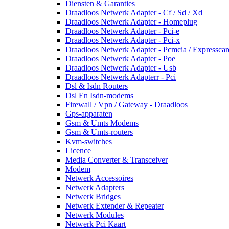
Diensten & Garanties
Draadloos Netwerk Adapter - Cf / Sd / Xd
Draadloos Netwerk Adapter - Homeplug
Draadloos Netwerk Adapter - Pci-e
Draadloos Netwerk Adapter - Pci-x
Draadloos Netwerk Adapter - Pcmcia / Expresscar
Draadloos Netwerk Adapter - Poe
Draadloos Netwerk Adapter - Usb
Draadloos Netwerk Adapterr - Pci
Dsl & Isdn Routers
Dsl En Isdn-modems
Firewall / Vpn / Gateway - Draadloos
Gps-apparaten
Gsm & Umts Modems
Gsm & Umts-routers
Kvm-switches
Licence
Media Converter & Transceiver
Modem
Netwerk Accessoires
Netwerk Adapters
Netwerk Bridges
Netwerk Extender & Repeater
Netwerk Modules
Netwerk Pci Kaart