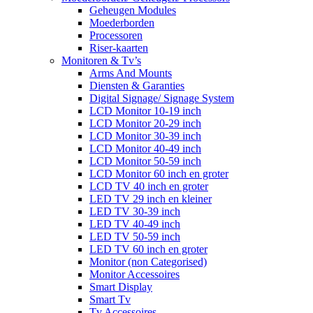
Geheugen Modules
Moederborden
Processoren
Riser-kaarten
Monitoren & Tv’s
Arms And Mounts
Diensten & Garanties
Digital Signage/ Signage System
LCD Monitor 10-19 inch
LCD Monitor 20-29 inch
LCD Monitor 30-39 inch
LCD Monitor 40-49 inch
LCD Monitor 50-59 inch
LCD Monitor 60 inch en groter
LCD TV 40 inch en groter
LED TV 29 inch en kleiner
LED TV 30-39 inch
LED TV 40-49 inch
LED TV 50-59 inch
LED TV 60 inch en groter
Monitor (non Categorised)
Monitor Accessoires
Smart Display
Smart Tv
Tv Accessoires