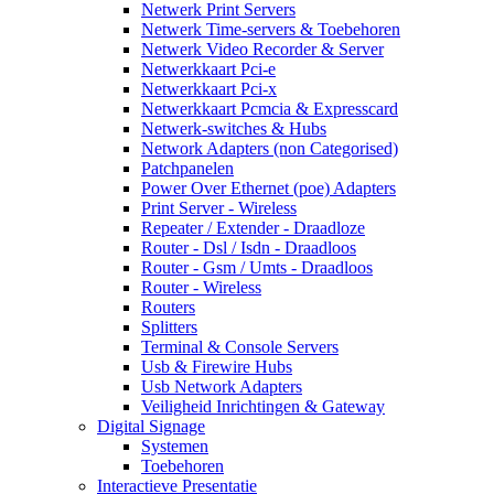
Netwerk Print Servers
Netwerk Time-servers & Toebehoren
Netwerk Video Recorder & Server
Netwerkkaart Pci-e
Netwerkkaart Pci-x
Netwerkkaart Pcmcia & Expresscard
Netwerk-switches & Hubs
Network Adapters (non Categorised)
Patchpanelen
Power Over Ethernet (poe) Adapters
Print Server - Wireless
Repeater / Extender - Draadloze
Router - Dsl / Isdn - Draadloos
Router - Gsm / Umts - Draadloos
Router - Wireless
Routers
Splitters
Terminal & Console Servers
Usb & Firewire Hubs
Usb Network Adapters
Veiligheid Inrichtingen & Gateway
Digital Signage
Systemen
Toebehoren
Interactieve Presentatie