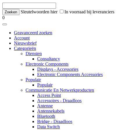
Sleutelwoorden hier
In voorraad bij leveranciers
0
Geavanceerd zoeken
Account
Nieuwsbrief
Categorieën
Diensten
Consultancy
Electronic Components
Displays - Accessories
Electronic Components Accessories
Populair
Populair
Communicatie En Netwerkproducten
Access Point
Accessoires - Draadloos
Antenne
Antennekabels
Bluetooth
Bridge - Draadloos
Data Switch