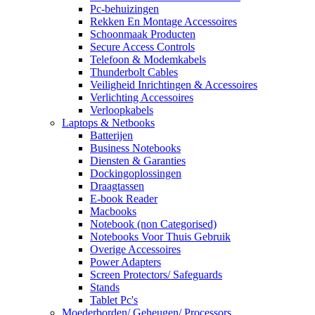
Pc-behuizingen
Rekken En Montage Accessoires
Schoonmaak Producten
Secure Access Controls
Telefoon & Modemkabels
Thunderbolt Cables
Veiligheid Inrichtingen & Accessoires
Verlichting Accessoires
Verloopkabels
Laptops & Netbooks
Batterijen
Business Notebooks
Diensten & Garanties
Dockingoplossingen
Draagtassen
E-book Reader
Macbooks
Notebook (non Categorised)
Notebooks Voor Thuis Gebruik
Overige Accessoires
Power Adapters
Screen Protectors/ Safeguards
Stands
Tablet Pc's
Moederborden/ Geheugen/ Processors