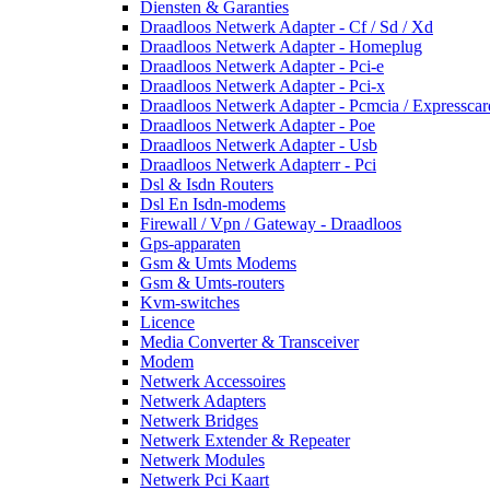
Diensten & Garanties
Draadloos Netwerk Adapter - Cf / Sd / Xd
Draadloos Netwerk Adapter - Homeplug
Draadloos Netwerk Adapter - Pci-e
Draadloos Netwerk Adapter - Pci-x
Draadloos Netwerk Adapter - Pcmcia / Expresscar
Draadloos Netwerk Adapter - Poe
Draadloos Netwerk Adapter - Usb
Draadloos Netwerk Adapterr - Pci
Dsl & Isdn Routers
Dsl En Isdn-modems
Firewall / Vpn / Gateway - Draadloos
Gps-apparaten
Gsm & Umts Modems
Gsm & Umts-routers
Kvm-switches
Licence
Media Converter & Transceiver
Modem
Netwerk Accessoires
Netwerk Adapters
Netwerk Bridges
Netwerk Extender & Repeater
Netwerk Modules
Netwerk Pci Kaart