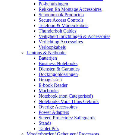
Pc-behuizingen
Rekken En Montage Accessoires
Schoonmaak Producten
Secure Access Controls
Telefoon & Modemkabels
Thunderbolt Cables
Veiligheid Inrichtingen & Accessoires
Verlichting Accessoires
Verloopkabels
Laptops & Netbooks
Batterijen
Business Notebooks
Diensten & Garanties
Dockingoplossingen
Draagtassen
E-book Reader
Macbooks
Notebook (non Categorised)
Notebooks Voor Thuis Gebruik
Overige Accessoires
Power Adapters
Screen Protectors/ Safeguards
Stands
Tablet Pc's
Moederborden/ Geheugen/ Processors