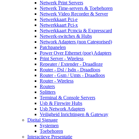
Netwerk Print Servers
Netwerk Time-servers & Toebehoren
Netwerk Video Recorder & Server
Netwerkkaart Pci-e
Netwerkkaart Pci-x
Netwerkkaart Pcmcia & Expresscard
Netwerk-switches & Hubs
Network Adapters (non Categorised)
Patchpanelen
Power Over Ethernet (poe) Adapters
Print Server - Wireless
Repeater / Extender - Draadloze
Router - Dsl / Isdn - Draadloos
Router - Gsm / Umts - Draadloos
Router - Wireless
Routers
Splitters
Terminal & Console Servers
Usb & Firewire Hubs
Usb Network Adapters
Veiligheid Inrichtingen & Gateway
Digital Signage
Systemen
Toebehoren
Interactieve Presentatie