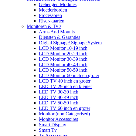
Geheugen Modules
Moederborden
Processoren
Riser-kaarten
Monitoren & Tv’s
Arms And Mounts
Diensten & Garanties
Digital Signage/ Signage System
LCD Monitor 10-19 inch
LCD Monitor 20-29 inch
LCD Monitor 30-39 inch
LCD Monitor 40-49 inch
LCD Monitor 50-59 inch
LCD Monitor 60 inch en groter
LCD TV 40 inch en groter
LED TV 29 inch en kleiner
LED TV 30-39 inch
LED TV 40-49 inch
LED TV 50-59 inch
LED TV 60 inch en groter
Monitor (non Categorised)
Monitor Accessoires
Smart Display
Smart Tv
Tv Accessoires