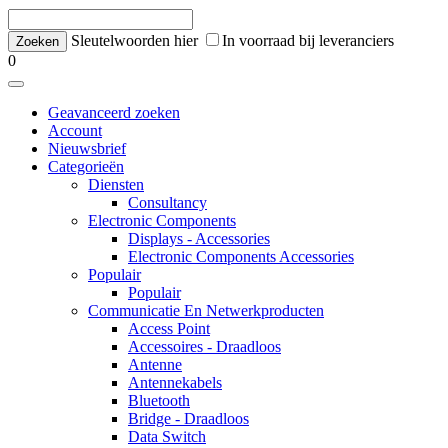
Sleutelwoorden hier
In voorraad bij leveranciers
0
Geavanceerd zoeken
Account
Nieuwsbrief
Categorieën
Diensten
Consultancy
Electronic Components
Displays - Accessories
Electronic Components Accessories
Populair
Populair
Communicatie En Netwerkproducten
Access Point
Accessoires - Draadloos
Antenne
Antennekabels
Bluetooth
Bridge - Draadloos
Data Switch