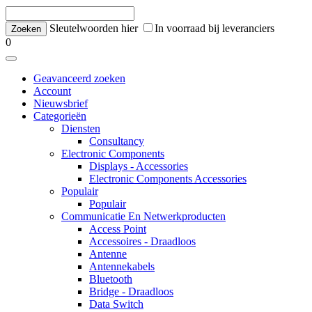
Sleutelwoorden hier
In voorraad bij leveranciers
0
Geavanceerd zoeken
Account
Nieuwsbrief
Categorieën
Diensten
Consultancy
Electronic Components
Displays - Accessories
Electronic Components Accessories
Populair
Populair
Communicatie En Netwerkproducten
Access Point
Accessoires - Draadloos
Antenne
Antennekabels
Bluetooth
Bridge - Draadloos
Data Switch