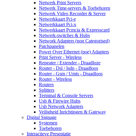
Netwerk Print Servers
Netwerk Time-servers & Toebehoren
Netwerk Video Recorder & Server
Netwerkkaart Pci-e
Netwerkkaart Pci-x
Netwerkkaart Pcmcia & Expresscard
Netwerk-switches & Hubs
Network Adapters (non Categorised)
Patchpanelen
Power Over Ethernet (poe) Adapters
Print Server - Wireless
Repeater / Extender - Draadloze
Router - Dsl / Isdn - Draadloos
Router - Gsm / Umts - Draadloos
Router - Wireless
Routers
Splitters
Terminal & Console Servers
Usb & Firewire Hubs
Usb Network Adapters
Veiligheid Inrichtingen & Gateway
Digital Signage
Systemen
Toebehoren
Interactieve Presentatie