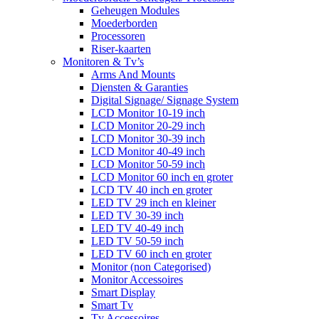
Geheugen Modules
Moederborden
Processoren
Riser-kaarten
Monitoren & Tv’s
Arms And Mounts
Diensten & Garanties
Digital Signage/ Signage System
LCD Monitor 10-19 inch
LCD Monitor 20-29 inch
LCD Monitor 30-39 inch
LCD Monitor 40-49 inch
LCD Monitor 50-59 inch
LCD Monitor 60 inch en groter
LCD TV 40 inch en groter
LED TV 29 inch en kleiner
LED TV 30-39 inch
LED TV 40-49 inch
LED TV 50-59 inch
LED TV 60 inch en groter
Monitor (non Categorised)
Monitor Accessoires
Smart Display
Smart Tv
Tv Accessoires