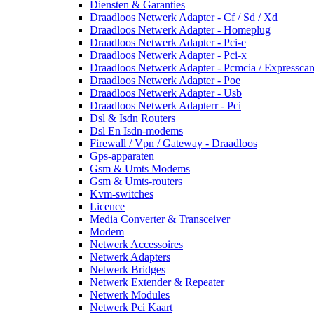
Diensten & Garanties
Draadloos Netwerk Adapter - Cf / Sd / Xd
Draadloos Netwerk Adapter - Homeplug
Draadloos Netwerk Adapter - Pci-e
Draadloos Netwerk Adapter - Pci-x
Draadloos Netwerk Adapter - Pcmcia / Expresscar
Draadloos Netwerk Adapter - Poe
Draadloos Netwerk Adapter - Usb
Draadloos Netwerk Adapterr - Pci
Dsl & Isdn Routers
Dsl En Isdn-modems
Firewall / Vpn / Gateway - Draadloos
Gps-apparaten
Gsm & Umts Modems
Gsm & Umts-routers
Kvm-switches
Licence
Media Converter & Transceiver
Modem
Netwerk Accessoires
Netwerk Adapters
Netwerk Bridges
Netwerk Extender & Repeater
Netwerk Modules
Netwerk Pci Kaart