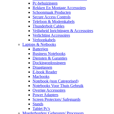
Pc-behuizingen
Rekken En Montage Accessoires
Schoonmaak Producten
Secure Access Controls
Telefoon & Modemkabels
Thunderbolt Cables
Veiligheid Inrichtingen & Accessoires
Verlichting Accessoires
Verloopkabels
Laptops & Netbooks
Batterijen
Business Notebooks
Diensten & Garanties
Dockingoplossingen
Draagtassen
E-book Reader
Macbooks
Notebook (non Categorised)
Notebooks Voor Thuis Gebruik
Overige Accessoires
Power Adapters
Screen Protectors/ Safeguards
Stands
Tablet Pc's
Moederborden/ Geheugen/ Processors