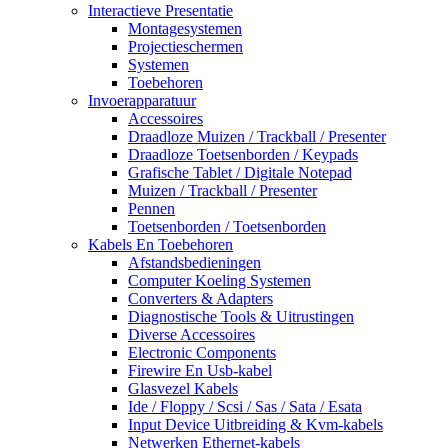
Interactieve Presentatie
Montagesystemen
Projectieschermen
Systemen
Toebehoren
Invoerapparatuur
Accessoires
Draadloze Muizen / Trackball / Presenter
Draadloze Toetsenborden / Keypads
Grafische Tablet / Digitale Notepad
Muizen / Trackball / Presenter
Pennen
Toetsenborden / Toetsenborden
Kabels En Toebehoren
Afstandsbedieningen
Computer Koeling Systemen
Converters & Adapters
Diagnostische Tools & Uitrustingen
Diverse Accessoires
Electronic Components
Firewire En Usb-kabel
Glasvezel Kabels
Ide / Floppy / Scsi / Sas / Sata / Esata
Input Device Uitbreiding & Kvm-kabels
Netwerken Ethernet-kabels