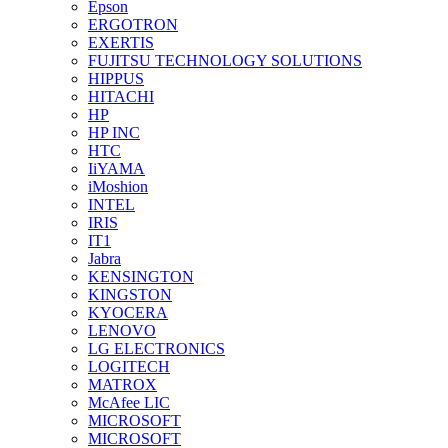
Epson
ERGOTRON
EXERTIS
FUJITSU TECHNOLOGY SOLUTIONS
HIPPUS
HITACHI
HP
HP INC
HTC
IiYAMA
iMoshion
INTEL
IRIS
IT1
Jabra
KENSINGTON
KINGSTON
KYOCERA
LENOVO
LG ELECTRONICS
LOGITECH
MATROX
McAfee LIC
MICROSOFT
MICROSOFT