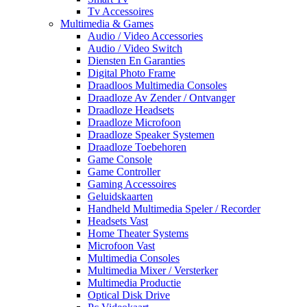
Tv Accessoires
Multimedia & Games
Audio / Video Accessories
Audio / Video Switch
Diensten En Garanties
Digital Photo Frame
Draadloos Multimedia Consoles
Draadloze Av Zender / Ontvanger
Draadloze Headsets
Draadloze Microfoon
Draadloze Speaker Systemen
Draadloze Toebehoren
Game Console
Game Controller
Gaming Accessoires
Geluidskaarten
Handheld Multimedia Speler / Recorder
Headsets Vast
Home Theater Systems
Microfoon Vast
Multimedia Consoles
Multimedia Mixer / Versterker
Multimedia Productie
Optical Disk Drive