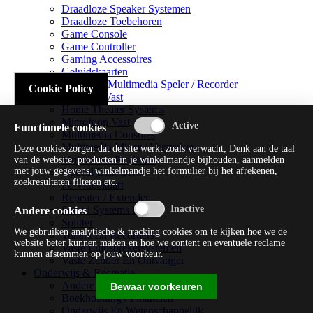
Draadloze Speaker Systemen
Draadloze Toebehoren
Game Console
Game Controller
Gaming Accessoires
Geluidskaarten
Handheld Multimedia Speler / Recorder
Cookie Policy
Headsets Vast
Home Theater Systems
Microfoon Vast
Functionele cookies
Multimedia Consoles
Multimedia Mixer / Versterker
Deze cookies zorgen dat de site werkt zoals verwacht; Denk aan de taal
Multimedia Productie
van de website, producten in je winkelmandje bijhouden, aanmelden
met jouw gegevens, winkelmandje het formulier bij het afrekenen,
Optical Disk Drive
zoekresultaten filteren etc.
Pc Videokaart
Repeater / Extender
Sound Systems Hi-fi
Andere cookies
Splitter
We gebruiken analytische & tracking cookies om te kijken hoe we de
Tuners En Recorders
website beter kunnen maken en hoe we content en eventuele reclame
Vaste Luidsprekersystemen
kunnen afstemmen op jouw voorkeur.
Vaste Zender En Ontvanger
Onderwijs & Recreatie
Andere Beveiligingssoftware
Bewaar voorkeuren
Boekhouding / Financiën
Onderwijs En Wetenschappelijk