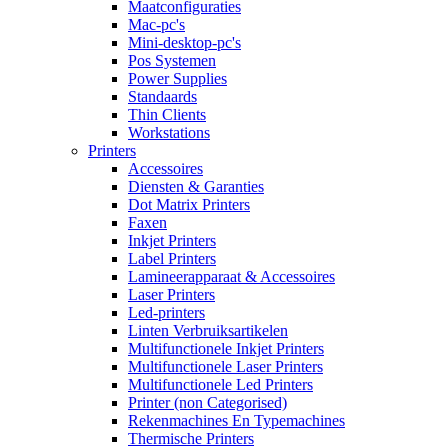
Maatconfiguraties
Mac-pc's
Mini-desktop-pc's
Pos Systemen
Power Supplies
Standaards
Thin Clients
Workstations
Printers
Accessoires
Diensten & Garanties
Dot Matrix Printers
Faxen
Inkjet Printers
Label Printers
Lamineerapparaat & Accessoires
Laser Printers
Led-printers
Linten Verbruiksartikelen
Multifunctionele Inkjet Printers
Multifunctionele Laser Printers
Multifunctionele Led Printers
Printer (non Categorised)
Rekenmachines En Typemachines
Thermische Printers