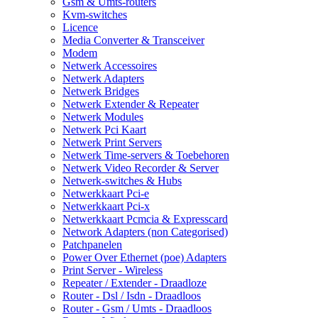
Gsm & Umts-routers
Kvm-switches
Licence
Media Converter & Transceiver
Modem
Netwerk Accessoires
Netwerk Adapters
Netwerk Bridges
Netwerk Extender & Repeater
Netwerk Modules
Netwerk Pci Kaart
Netwerk Print Servers
Netwerk Time-servers & Toebehoren
Netwerk Video Recorder & Server
Netwerk-switches & Hubs
Netwerkkaart Pci-e
Netwerkkaart Pci-x
Netwerkkaart Pcmcia & Expresscard
Network Adapters (non Categorised)
Patchpanelen
Power Over Ethernet (poe) Adapters
Print Server - Wireless
Repeater / Extender - Draadloze
Router - Dsl / Isdn - Draadloos
Router - Gsm / Umts - Draadloos