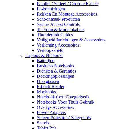
Parallel / Serieel / Console Kabels
Pc-behuizingen
Rekken En Montage Accessoires
Schoonmaak Producten
Secure Access Controls
Telefoon & Modemkabels
Thunderbolt Cables
Veiligheid Inrichtingen & Accessoires
Verlichting Accessoires
Verloopkabels
Laptops & Netbooks
Batterijen
Business Notebooks
Diensten & Garanties
Dockingoplossingen
Draagtassen
E-book Reader
Macbooks
Notebook (non Categorised)
Notebooks Voor Thuis Gebruik
Overige Accessoires
Power Adapters
Screen Protectors/ Safeguards
Stands
Tablet Pc's