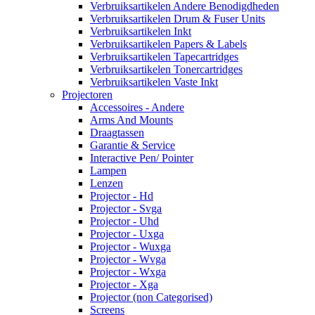
Verbruiksartikelen Andere Benodigdheden
Verbruiksartikelen Drum & Fuser Units
Verbruiksartikelen Inkt
Verbruiksartikelen Papers & Labels
Verbruiksartikelen Tapecartridges
Verbruiksartikelen Tonercartridges
Verbruiksartikelen Vaste Inkt
Projectoren
Accessoires - Andere
Arms And Mounts
Draagtassen
Garantie & Service
Interactive Pen/ Pointer
Lampen
Lenzen
Projector - Hd
Projector - Svga
Projector - Uhd
Projector - Uxga
Projector - Wuxga
Projector - Wvga
Projector - Wxga
Projector - Xga
Projector (non Categorised)
Screens