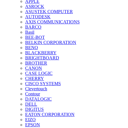
APPLE
ASROCK
ASUSTEK COMPUTER
AUTODESK
AXIS COMMUNICATIONS
BARCO
Basil
BEE-BOT
BELKIN CORPORATION
BENQ
BLACKBERRY
BRIGHTBOARD
BROTHER
CANON
CASE LOGIC
CHERRY
CISCO SYSTEMS
Clevertouch
Contour
DATALOGIC
DELL
DIGITUS
EATON CORPORATION
EIZO
EPSON