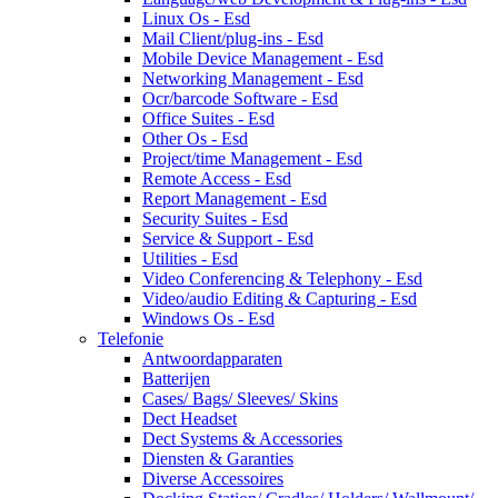
Linux Os - Esd
Mail Client/plug-ins - Esd
Mobile Device Management - Esd
Networking Management - Esd
Ocr/barcode Software - Esd
Office Suites - Esd
Other Os - Esd
Project/time Management - Esd
Remote Access - Esd
Report Management - Esd
Security Suites - Esd
Service & Support - Esd
Utilities - Esd
Video Conferencing & Telephony - Esd
Video/audio Editing & Capturing - Esd
Windows Os - Esd
Telefonie
Antwoordapparaten
Batterijen
Cases/ Bags/ Sleeves/ Skins
Dect Headset
Dect Systems & Accessories
Diensten & Garanties
Diverse Accessoires