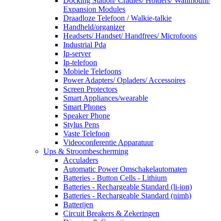
Docking Station/ Cradles/ Holders/ Wallmount/
Expansion Modules
Draadloze Telefoon / Walkie-talkie
Handheld/organizer
Headsets/ Handset/ Handfrees/ Microfoons
Industrial Pda
Ip-server
Ip-telefoon
Mobiele Telefoons
Power Adapters/ Opladers/ Accessoires
Screen Protectors
Smart Appliances/wearable
Smart Phones
Speaker Phone
Stylus Pens
Vaste Telefoon
Videoconferentie Apparatuur
Ups & Stroombescherming
Acculaders
Automatic Power Omschakelautomaten
Batteries - Button Cells - Lithium
Batteries - Rechargeable Standard (li-ion)
Batteries - Rechargeable Standard (nimh)
Batterijen
Circuit Breakers & Zekeringen