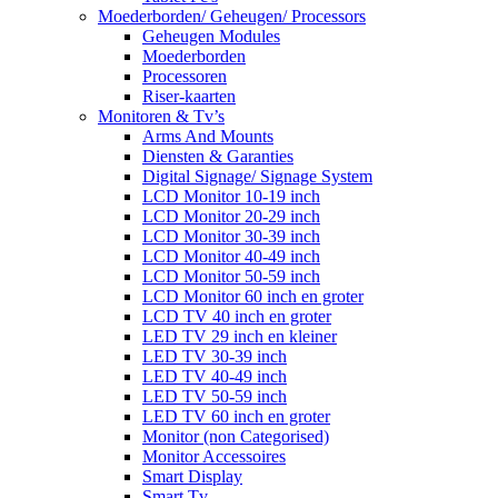
Moederborden/ Geheugen/ Processors
Geheugen Modules
Moederborden
Processoren
Riser-kaarten
Monitoren & Tv’s
Arms And Mounts
Diensten & Garanties
Digital Signage/ Signage System
LCD Monitor 10-19 inch
LCD Monitor 20-29 inch
LCD Monitor 30-39 inch
LCD Monitor 40-49 inch
LCD Monitor 50-59 inch
LCD Monitor 60 inch en groter
LCD TV 40 inch en groter
LED TV 29 inch en kleiner
LED TV 30-39 inch
LED TV 40-49 inch
LED TV 50-59 inch
LED TV 60 inch en groter
Monitor (non Categorised)
Monitor Accessoires
Smart Display
Smart Tv