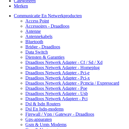
Categorieën
Merken
Communicatie En Netwerkproducten
Access Point
Accessoires - Draadloos
Antenne
Antennekabels
Bluetooth
Bridge - Draadloos
Data Switch
Diensten & Garanties
Draadloos Netwerk Adapter - Cf / Sd / Xd
Draadloos Netwerk Adapter - Homeplug
Draadloos Netwerk Adapter - Pci-e
Draadloos Netwerk Adapter - Pci-x
Draadloos Netwerk Adapter - Pcmcia / Expresscard
Draadloos Netwerk Adapter - Poe
Draadloos Netwerk Adapter - Usb
Draadloos Netwerk Adapterr - Pci
Dsl & Isdn Routers
Dsl En Isdn-modems
Firewall / Vpn / Gateway - Draadloos
Gps-apparaten
Gsm & Umts Modems