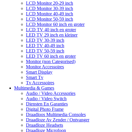
LCD Monitor 20-29 inch
LCD Monitor 30-39 inch
LCD Monitor 40-49 inch
LCD Monitor 50-59 inch
LCD Monitor 60 inch en groter
LCD TV 40 inch en groter
LED TV 29 inch en kleiner
LED TV 30-39 inch
LED TV 40-49 inch
LED TV 50-59 inch
LED TV 60 inch en groter
Monitor (non Categorised)
Monitor Accessoires
Smart Display
Smart Tv
Tv Accessoires
Multimedia & Games
Audio / Video Accessories
Audio / Video Switch
Diensten En Garanties
Digital Photo Frame
Draadloos Multimedia Consoles
Draadloze Av Zender / Ontvanger
Draadloze Headsets
Draadloze Microfoon