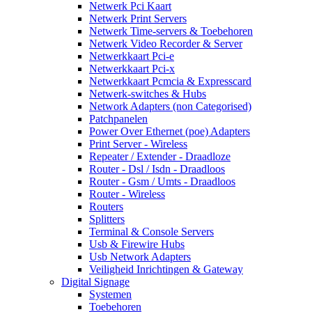
Netwerk Pci Kaart
Netwerk Print Servers
Netwerk Time-servers & Toebehoren
Netwerk Video Recorder & Server
Netwerkkaart Pci-e
Netwerkkaart Pci-x
Netwerkkaart Pcmcia & Expresscard
Netwerk-switches & Hubs
Network Adapters (non Categorised)
Patchpanelen
Power Over Ethernet (poe) Adapters
Print Server - Wireless
Repeater / Extender - Draadloze
Router - Dsl / Isdn - Draadloos
Router - Gsm / Umts - Draadloos
Router - Wireless
Routers
Splitters
Terminal & Console Servers
Usb & Firewire Hubs
Usb Network Adapters
Veiligheid Inrichtingen & Gateway
Digital Signage
Systemen
Toebehoren