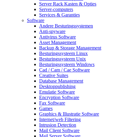
Server Rack Kasten & Opties
Server-computers
Services & Garanties
Software
Andere Besturingssystemen
Anti-spyware
Antivirus Software
Asset Management
Backup & Storage Management
Besturingssysteem Linux
Besturingssysteem Unix
Besturingssysteem Windows
Cad / Cam / Cae Software
Creative Suites
Database Management
Desktoppublishing
Emulatie Software
Encryption Software
Fax Software
Games
Graphics & Illustratie Software
Internet/web Filtering
Intrusion Detection
Mail Client Software
Mail Server Software