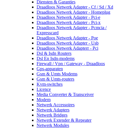
Diensten & Garanties
Draadloos Netwerk Adapter - Cf / Sd / Xd
Draadloos Netwerk Adapter - Homeplug
Draadloos Netwerk Adapter - Pci-e
Draadloos Netwerk Adapter - Pci-x
Draadloos Netwerk Adapter - Pcmcia /
Expresscard
Draadloos Netwerk Adapter - Poe
Draadloos Netwerk Adapter - Usb
Draadloos Netwerk Adapterr - Pci
Dsl & Isdn Routers
Dsl En Isdn-modems
Firewall / Vpn / Gateway - Draadloos
Gps-apparaten
Gsm & Umts Modems
Gsm & Umts-routers
Kvm-switches
Licence
Media Converter & Transceiver
Modem
Netwerk Accessoires
Netwerk Adapters
Netwerk Bridges
Netwerk Extender & Repeater
Netwerk Modules