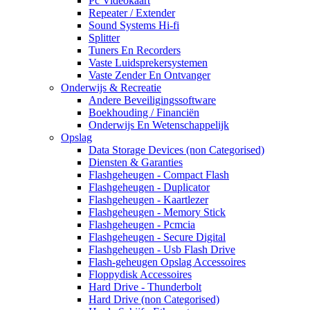
Pc Videokaart
Repeater / Extender
Sound Systems Hi-fi
Splitter
Tuners En Recorders
Vaste Luidsprekersystemen
Vaste Zender En Ontvanger
Onderwijs & Recreatie
Andere Beveiligingssoftware
Boekhouding / Financiën
Onderwijs En Wetenschappelijk
Opslag
Data Storage Devices (non Categorised)
Diensten & Garanties
Flashgeheugen - Compact Flash
Flashgeheugen - Duplicator
Flashgeheugen - Kaartlezer
Flashgeheugen - Memory Stick
Flashgeheugen - Pcmcia
Flashgeheugen - Secure Digital
Flashgeheugen - Usb Flash Drive
Flash-geheugen Opslag Accessoires
Floppydisk Accessoires
Hard Drive - Thunderbolt
Hard Drive (non Categorised)