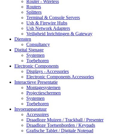
Router - Wireless
Routers
Splitters
Terminal & Console Servers
Usb & Firewire Hubs
Usb Network Adapters
Veiligheid Inrichtingen & Gateway
Diensten
Consultancy
Digital Signage
Systemen
Toebehoren
Electronic Components
Displays - Accessories
Electronic Components Accessories
Interactieve Presentatie
Montagesystemen
Projectieschermen
Systemen
Toebehoren
Invoerapparatuur
Accessoires
Draadloze Muizen / Trackball / Presenter
Draadloze Toetsenborden / Keypads
Grafische Tablet / Digitale Notepad