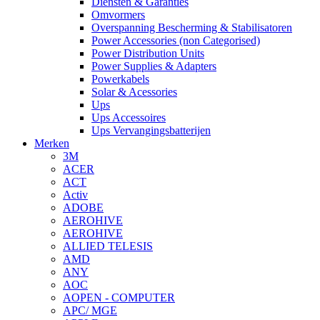
Diensten & Garanties
Omvormers
Overspanning Bescherming & Stabilisatoren
Power Accessories (non Categorised)
Power Distribution Units
Power Supplies & Adapters
Powerkabels
Solar & Acessories
Ups
Ups Accessoires
Ups Vervangingsbatterijen
Merken
3M
ACER
ACT
Activ
ADOBE
AEROHIVE
AEROHIVE
ALLIED TELESIS
AMD
ANY
AOC
AOPEN - COMPUTER
APC/ MGE