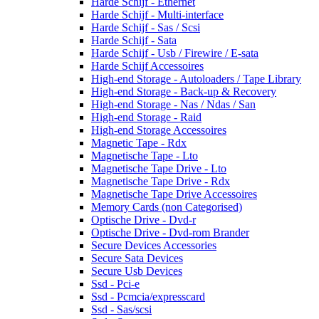
Harde Schijf - Ethernet
Harde Schijf - Multi-interface
Harde Schijf - Sas / Scsi
Harde Schijf - Sata
Harde Schijf - Usb / Firewire / E-sata
Harde Schijf Accessoires
High-end Storage - Autoloaders / Tape Library
High-end Storage - Back-up & Recovery
High-end Storage - Nas / Ndas / San
High-end Storage - Raid
High-end Storage Accessoires
Magnetic Tape - Rdx
Magnetische Tape - Lto
Magnetische Tape Drive - Lto
Magnetische Tape Drive - Rdx
Magnetische Tape Drive Accessoires
Memory Cards (non Categorised)
Optische Drive - Dvd-r
Optische Drive - Dvd-rom Brander
Secure Devices Accessories
Secure Sata Devices
Secure Usb Devices
Ssd - Pci-e
Ssd - Pcmcia/expresscard
Ssd - Sas/scsi