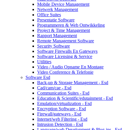
Mobile Device Management
Netwerk Management
Office Suites
Presentatie Software
Programmeren & Web Ontwikkeling
Project & Time Management
Rapport Management
Remote Management Software
Security Software
Software Firewalls En Gateways
Software Licensing & Service
Utilities
Video / Audio Opname En Montage
Video Conference & Telefonie
Software Esd
Back-up & Storage Management - Esd
Cad/cam/cae - Esd
Communication Suites - Esd
Education & Scientific/edutainment - Esd
Emulation/virtualization - Esd
Encryption Software - Esd
Firewall/gateways - Esd
Internet/web Filtering - Esd
Intrusion Detection - Esd
Language/web Development & Plug-ins - Esd