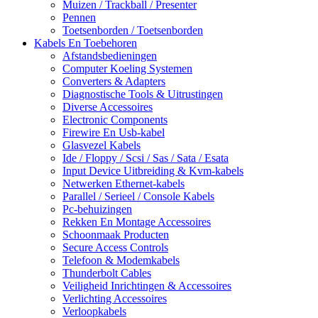
Muizen / Trackball / Presenter
Pennen
Toetsenborden / Toetsenborden
Kabels En Toebehoren
Afstandsbedieningen
Computer Koeling Systemen
Converters & Adapters
Diagnostische Tools & Uitrustingen
Diverse Accessoires
Electronic Components
Firewire En Usb-kabel
Glasvezel Kabels
Ide / Floppy / Scsi / Sas / Sata / Esata
Input Device Uitbreiding & Kvm-kabels
Netwerken Ethernet-kabels
Parallel / Serieel / Console Kabels
Pc-behuizingen
Rekken En Montage Accessoires
Schoonmaak Producten
Secure Access Controls
Telefoon & Modemkabels
Thunderbolt Cables
Veiligheid Inrichtingen & Accessoires
Verlichting Accessoires
Verloopkabels