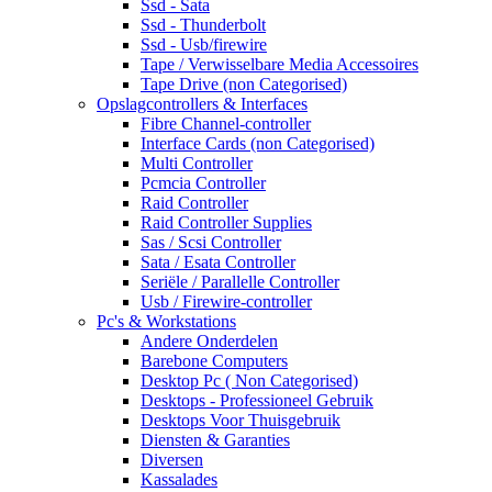
Ssd - Sata
Ssd - Thunderbolt
Ssd - Usb/firewire
Tape / Verwisselbare Media Accessoires
Tape Drive (non Categorised)
Opslagcontrollers & Interfaces
Fibre Channel-controller
Interface Cards (non Categorised)
Multi Controller
Pcmcia Controller
Raid Controller
Raid Controller Supplies
Sas / Scsi Controller
Sata / Esata Controller
Seriële / Parallelle Controller
Usb / Firewire-controller
Pc's & Workstations
Andere Onderdelen
Barebone Computers
Desktop Pc ( Non Categorised)
Desktops - Professioneel Gebruik
Desktops Voor Thuisgebruik
Diensten & Garanties
Diversen
Kassalades