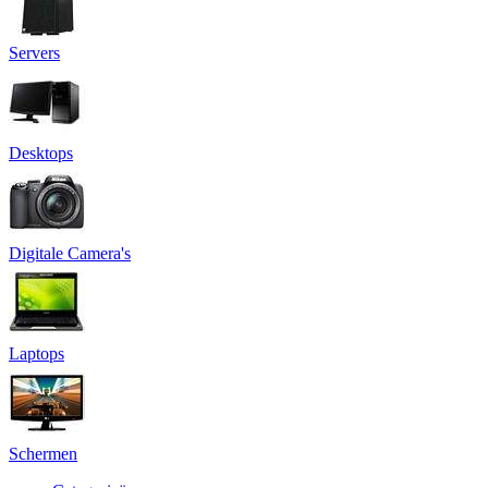
Servers
Desktops
Digitale Camera's
Laptops
Schermen