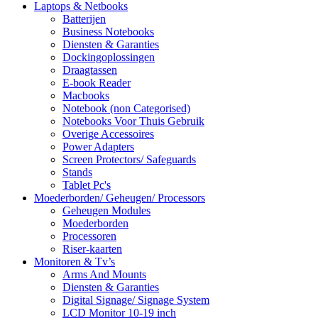
Laptops & Netbooks
Batterijen
Business Notebooks
Diensten & Garanties
Dockingoplossingen
Draagtassen
E-book Reader
Macbooks
Notebook (non Categorised)
Notebooks Voor Thuis Gebruik
Overige Accessoires
Power Adapters
Screen Protectors/ Safeguards
Stands
Tablet Pc's
Moederborden/ Geheugen/ Processors
Geheugen Modules
Moederborden
Processoren
Riser-kaarten
Monitoren & Tv’s
Arms And Mounts
Diensten & Garanties
Digital Signage/ Signage System
LCD Monitor 10-19 inch