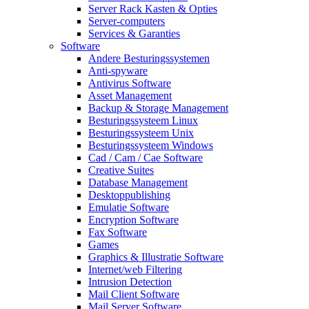
Server Rack Kasten & Opties
Server-computers
Services & Garanties
Software
Andere Besturingssystemen
Anti-spyware
Antivirus Software
Asset Management
Backup & Storage Management
Besturingssysteem Linux
Besturingssysteem Unix
Besturingssysteem Windows
Cad / Cam / Cae Software
Creative Suites
Database Management
Desktoppublishing
Emulatie Software
Encryption Software
Fax Software
Games
Graphics & Illustratie Software
Internet/web Filtering
Intrusion Detection
Mail Client Software
Mail Server Software