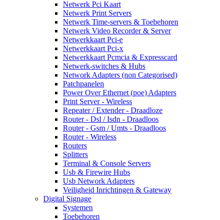
Netwerk Pci Kaart
Netwerk Print Servers
Netwerk Time-servers & Toebehoren
Netwerk Video Recorder & Server
Netwerkkaart Pci-e
Netwerkkaart Pci-x
Netwerkkaart Pcmcia & Expresscard
Netwerk-switches & Hubs
Network Adapters (non Categorised)
Patchpanelen
Power Over Ethernet (poe) Adapters
Print Server - Wireless
Repeater / Extender - Draadloze
Router - Dsl / Isdn - Draadloos
Router - Gsm / Umts - Draadloos
Router - Wireless
Routers
Splitters
Terminal & Console Servers
Usb & Firewire Hubs
Usb Network Adapters
Veiligheid Inrichtingen & Gateway
Digital Signage
Systemen
Toebehoren