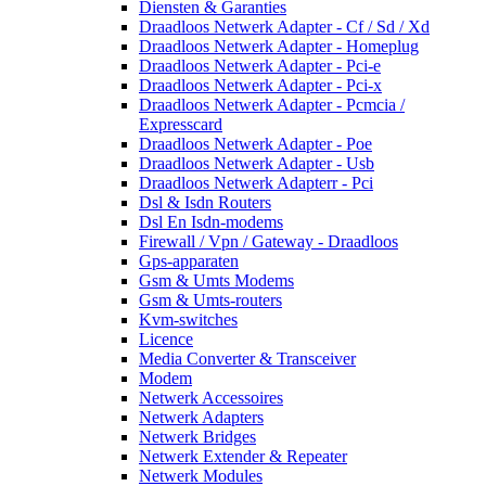
Diensten & Garanties
Draadloos Netwerk Adapter - Cf / Sd / Xd
Draadloos Netwerk Adapter - Homeplug
Draadloos Netwerk Adapter - Pci-e
Draadloos Netwerk Adapter - Pci-x
Draadloos Netwerk Adapter - Pcmcia /
Expresscard
Draadloos Netwerk Adapter - Poe
Draadloos Netwerk Adapter - Usb
Draadloos Netwerk Adapterr - Pci
Dsl & Isdn Routers
Dsl En Isdn-modems
Firewall / Vpn / Gateway - Draadloos
Gps-apparaten
Gsm & Umts Modems
Gsm & Umts-routers
Kvm-switches
Licence
Media Converter & Transceiver
Modem
Netwerk Accessoires
Netwerk Adapters
Netwerk Bridges
Netwerk Extender & Repeater
Netwerk Modules