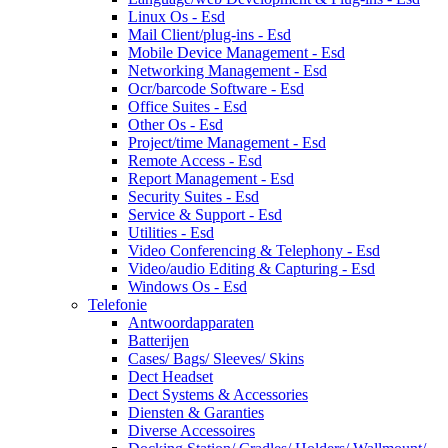
Linux Os - Esd
Mail Client/plug-ins - Esd
Mobile Device Management - Esd
Networking Management - Esd
Ocr/barcode Software - Esd
Office Suites - Esd
Other Os - Esd
Project/time Management - Esd
Remote Access - Esd
Report Management - Esd
Security Suites - Esd
Service & Support - Esd
Utilities - Esd
Video Conferencing & Telephony - Esd
Video/audio Editing & Capturing - Esd
Windows Os - Esd
Telefonie
Antwoordapparaten
Batterijen
Cases/ Bags/ Sleeves/ Skins
Dect Headset
Dect Systems & Accessories
Diensten & Garanties
Diverse Accessoires