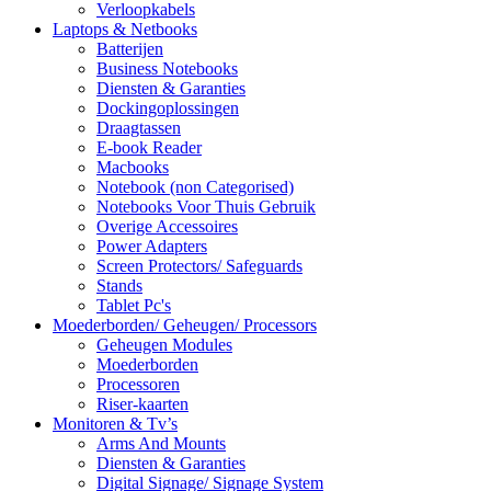
Verloopkabels
Laptops & Netbooks
Batterijen
Business Notebooks
Diensten & Garanties
Dockingoplossingen
Draagtassen
E-book Reader
Macbooks
Notebook (non Categorised)
Notebooks Voor Thuis Gebruik
Overige Accessoires
Power Adapters
Screen Protectors/ Safeguards
Stands
Tablet Pc's
Moederborden/ Geheugen/ Processors
Geheugen Modules
Moederborden
Processoren
Riser-kaarten
Monitoren & Tv’s
Arms And Mounts
Diensten & Garanties
Digital Signage/ Signage System