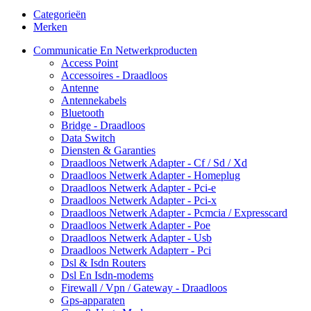
Categorieën
Merken
Communicatie En Netwerkproducten
Access Point
Accessoires - Draadloos
Antenne
Antennekabels
Bluetooth
Bridge - Draadloos
Data Switch
Diensten & Garanties
Draadloos Netwerk Adapter - Cf / Sd / Xd
Draadloos Netwerk Adapter - Homeplug
Draadloos Netwerk Adapter - Pci-e
Draadloos Netwerk Adapter - Pci-x
Draadloos Netwerk Adapter - Pcmcia / Expresscard
Draadloos Netwerk Adapter - Poe
Draadloos Netwerk Adapter - Usb
Draadloos Netwerk Adapterr - Pci
Dsl & Isdn Routers
Dsl En Isdn-modems
Firewall / Vpn / Gateway - Draadloos
Gps-apparaten