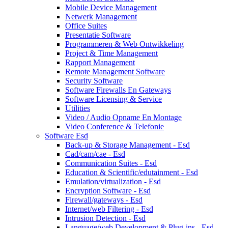
Mobile Device Management
Netwerk Management
Office Suites
Presentatie Software
Programmeren & Web Ontwikkeling
Project & Time Management
Rapport Management
Remote Management Software
Security Software
Software Firewalls En Gateways
Software Licensing & Service
Utilities
Video / Audio Opname En Montage
Video Conference & Telefonie
Software Esd
Back-up & Storage Management - Esd
Cad/cam/cae - Esd
Communication Suites - Esd
Education & Scientific/edutainment - Esd
Emulation/virtualization - Esd
Encryption Software - Esd
Firewall/gateways - Esd
Internet/web Filtering - Esd
Intrusion Detection - Esd
Language/web Development & Plug-ins - Esd