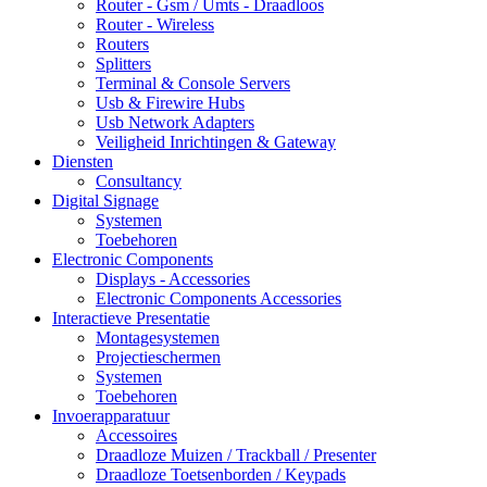
Router - Gsm / Umts - Draadloos
Router - Wireless
Routers
Splitters
Terminal & Console Servers
Usb & Firewire Hubs
Usb Network Adapters
Veiligheid Inrichtingen & Gateway
Diensten
Consultancy
Digital Signage
Systemen
Toebehoren
Electronic Components
Displays - Accessories
Electronic Components Accessories
Interactieve Presentatie
Montagesystemen
Projectieschermen
Systemen
Toebehoren
Invoerapparatuur
Accessoires
Draadloze Muizen / Trackball / Presenter
Draadloze Toetsenborden / Keypads