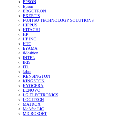
EPSON
Epson
ERGOTRON
EXERTIS
FUJITSU TECHNOLOGY SOLUTIONS
HIPPUS
HITACHI
HP
HP INC
HTC
IiYAMA
iMoshion
INTEL
IRIS
IT1
Jabra
KENSINGTON
KINGSTON
KYOCERA
LENOVO
LG ELECTRONICS
LOGITECH
MATROX
McAfee LIC
MICROSOFT