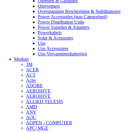
Diensten & Garanties
Omvormers
Overspanning Bescherming & Stabilisatoren
Power Accessories (non Categorised)
Power Distribution Units
Power Supplies & Adapters
Powerkabels
Solar & Acessories
Ups
Ups Accessoires
Ups Vervangingsbatterijen
Merken
3M
ACER
ACT
Activ
ADOBE
AEROHIVE
AEROHIVE
ALLIED TELESIS
AMD
ANY
AOC
AOPEN - COMPUTER
APC/ MGE