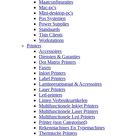
Maatconfiguraties
Mac-pc's
Mini-desktop-pc's
Pos Systemen
Power Supplies
Standaards
Thin Clients
Workstations
Printers
Accessoires
Diensten & Garanties
Dot Matrix Printers
Faxen
Inkjet Printers
Label Printers
Lamineerapparaat & Accessoires
Laser Printers
Led-printers
Linten Verbruiksartikelen
Multifunctionele Inkjet Printers
Multifunctionele Laser Printers
Multifunctionele Led Printers
Printer (non Categorised)
Rekenmachines En Typemachines
Thermische Printers