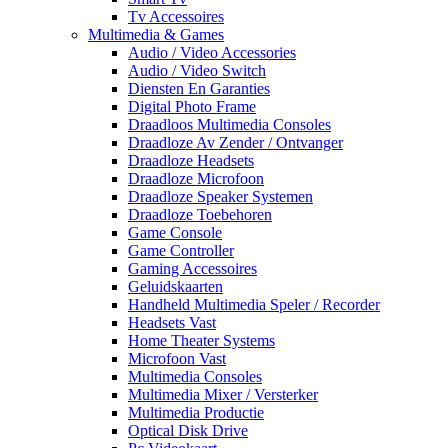
Tv Accessoires
Multimedia & Games
Audio / Video Accessories
Audio / Video Switch
Diensten En Garanties
Digital Photo Frame
Draadloos Multimedia Consoles
Draadloze Av Zender / Ontvanger
Draadloze Headsets
Draadloze Microfoon
Draadloze Speaker Systemen
Draadloze Toebehoren
Game Console
Game Controller
Gaming Accessoires
Geluidskaarten
Handheld Multimedia Speler / Recorder
Headsets Vast
Home Theater Systems
Microfoon Vast
Multimedia Consoles
Multimedia Mixer / Versterker
Multimedia Productie
Optical Disk Drive