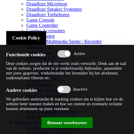
Draadloze Microfoon
Draadloze Speaker Systemen
Draadloze Toebehoren
Game Console
Game Controller
Gaming Accessoires
Geluidskaarten
Cookie Policy
Handheld Multimedia Speler / Recorder
Headsets Vast
Home Theater Systems
Functionele cookies
Microfoon Vast
Multimedia Consoles
Deze cookies zorgen dat de site werkt zoals verwacht; Denk aan de taal
Multimedia Mixer / Versterker
van de website, producten in je winkelmandje bijhouden, aanmelden
met jouw gegevens, winkelmandje het formulier bij het afrekenen,
Multimedia Productie
zoekresultaten filteren etc.
Optical Disk Drive
Pc Videokaart
Repeater / Extender
Andere cookies
Sound Systems Hi-fi
We gebruiken analytische & tracking cookies om te kijken hoe we de
Splitter
website beter kunnen maken en hoe we content en eventuele reclame
Tuners En Recorders
kunnen afstemmen op jouw voorkeur.
Vaste Luidsprekersystemen
Vaste Zender En Ontvanger
Onderwijs & Recreatie
Bewaar voorkeuren
Andere Beveiligingssoftware
Boekhouding / Financiën