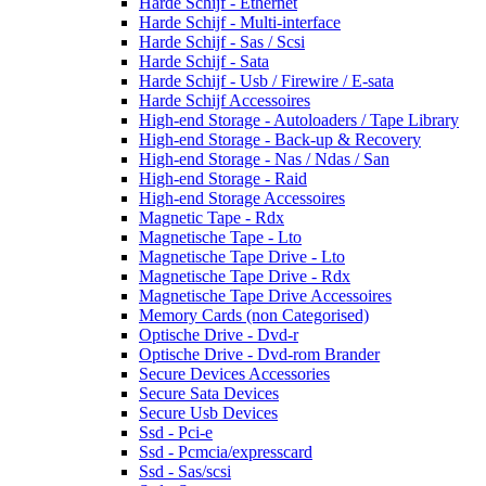
Harde Schijf - Ethernet
Harde Schijf - Multi-interface
Harde Schijf - Sas / Scsi
Harde Schijf - Sata
Harde Schijf - Usb / Firewire / E-sata
Harde Schijf Accessoires
High-end Storage - Autoloaders / Tape Library
High-end Storage - Back-up & Recovery
High-end Storage - Nas / Ndas / San
High-end Storage - Raid
High-end Storage Accessoires
Magnetic Tape - Rdx
Magnetische Tape - Lto
Magnetische Tape Drive - Lto
Magnetische Tape Drive - Rdx
Magnetische Tape Drive Accessoires
Memory Cards (non Categorised)
Optische Drive - Dvd-r
Optische Drive - Dvd-rom Brander
Secure Devices Accessories
Secure Sata Devices
Secure Usb Devices
Ssd - Pci-e
Ssd - Pcmcia/expresscard
Ssd - Sas/scsi