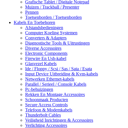
Grafische Tablet / Digitale Notepad
Muizen / Trackball / Presenter
Pennen
Toetsenborden / Toetsenborden
Kabels En Toebehoren
Afstandsbedieningen
Computer Koeling Systemen
Converters & Adapters
Diagnostische Tools & Uitrustingen
Diverse Accessoires
Electronic Components
Firewire En Usb-kabel
Glasvezel Kabels
Ide / Floppy / Scsi / Sas / Sata / Esata
Input Device Uitbreiding & Kvm-kabels
Netwerken Ethernet-kabels
Parallel / Serieel / Console Kabels
Pc-behuizingen
Rekken En Montage Accessoires
Schoonmaak Producten
Secure Access Controls
Telefoon & Modemkabels
Thunderbolt Cables
Veiligheid Inrichtingen & Accessoires
Verlichting Accessoires