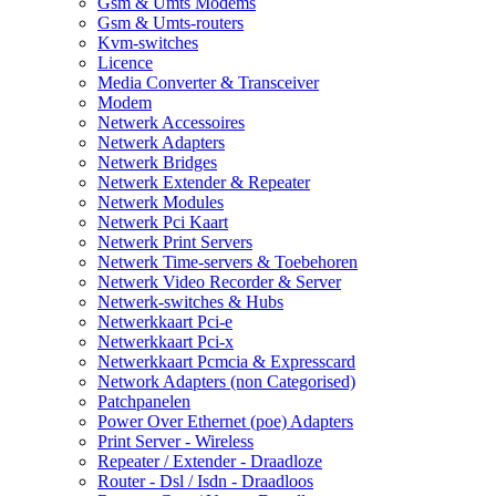
Gsm & Umts Modems
Gsm & Umts-routers
Kvm-switches
Licence
Media Converter & Transceiver
Modem
Netwerk Accessoires
Netwerk Adapters
Netwerk Bridges
Netwerk Extender & Repeater
Netwerk Modules
Netwerk Pci Kaart
Netwerk Print Servers
Netwerk Time-servers & Toebehoren
Netwerk Video Recorder & Server
Netwerk-switches & Hubs
Netwerkkaart Pci-e
Netwerkkaart Pci-x
Netwerkkaart Pcmcia & Expresscard
Network Adapters (non Categorised)
Patchpanelen
Power Over Ethernet (poe) Adapters
Print Server - Wireless
Repeater / Extender - Draadloze
Router - Dsl / Isdn - Draadloos