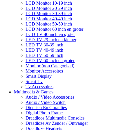
LCD Monitor 10-19 inch
LCD Monitor 20-29 inch
LCD Monitor 30-39 inch
LCD Monitor 40-49 inch
LCD Monitor 50-59 inch
LCD Monitor 60 inch en groter
LCD TV 40 inch en groter
LED TV 29 inch en kleiner
LED TV 30-39 inch
LED TV 40-49 inch
LED TV 50-59 inch
LED TV 60 inch en groter
Monitor (non Categorised)
Monitor Accessoires
Smart Display
Smart Tv
Tv Accessoires
Multimedia & Games
Audio / Video Accessories
Audio / Video Switch
Diensten En Garanties
Digital Photo Frame
Draadloos Multimedia Consoles
Draadloze Av Zender / Ontvanger
Draadloze Headsets