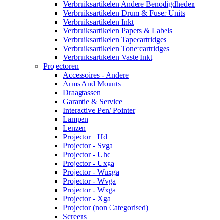
Verbruiksartikelen Andere Benodigdheden
Verbruiksartikelen Drum & Fuser Units
Verbruiksartikelen Inkt
Verbruiksartikelen Papers & Labels
Verbruiksartikelen Tapecartridges
Verbruiksartikelen Tonercartridges
Verbruiksartikelen Vaste Inkt
Projectoren
Accessoires - Andere
Arms And Mounts
Draagtassen
Garantie & Service
Interactive Pen/ Pointer
Lampen
Lenzen
Projector - Hd
Projector - Svga
Projector - Uhd
Projector - Uxga
Projector - Wuxga
Projector - Wvga
Projector - Wxga
Projector - Xga
Projector (non Categorised)
Screens