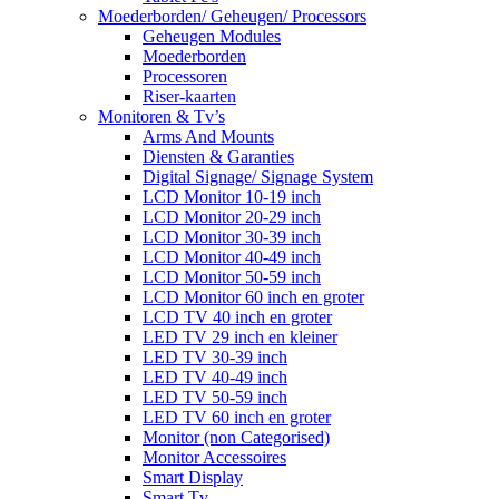
Moederborden/ Geheugen/ Processors
Geheugen Modules
Moederborden
Processoren
Riser-kaarten
Monitoren & Tv’s
Arms And Mounts
Diensten & Garanties
Digital Signage/ Signage System
LCD Monitor 10-19 inch
LCD Monitor 20-29 inch
LCD Monitor 30-39 inch
LCD Monitor 40-49 inch
LCD Monitor 50-59 inch
LCD Monitor 60 inch en groter
LCD TV 40 inch en groter
LED TV 29 inch en kleiner
LED TV 30-39 inch
LED TV 40-49 inch
LED TV 50-59 inch
LED TV 60 inch en groter
Monitor (non Categorised)
Monitor Accessoires
Smart Display
Smart Tv