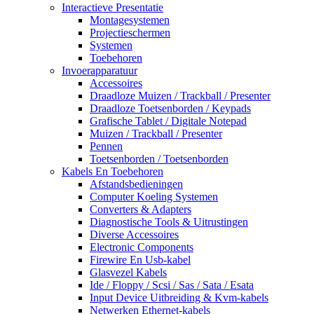
Interactieve Presentatie
Montagesystemen
Projectieschermen
Systemen
Toebehoren
Invoerapparatuur
Accessoires
Draadloze Muizen / Trackball / Presenter
Draadloze Toetsenborden / Keypads
Grafische Tablet / Digitale Notepad
Muizen / Trackball / Presenter
Pennen
Toetsenborden / Toetsenborden
Kabels En Toebehoren
Afstandsbedieningen
Computer Koeling Systemen
Converters & Adapters
Diagnostische Tools & Uitrustingen
Diverse Accessoires
Electronic Components
Firewire En Usb-kabel
Glasvezel Kabels
Ide / Floppy / Scsi / Sas / Sata / Esata
Input Device Uitbreiding & Kvm-kabels
Netwerken Ethernet-kabels