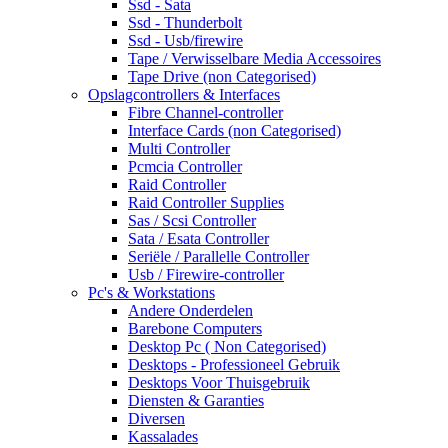
Ssd - Sata
Ssd - Thunderbolt
Ssd - Usb/firewire
Tape / Verwisselbare Media Accessoires
Tape Drive (non Categorised)
Opslagcontrollers & Interfaces
Fibre Channel-controller
Interface Cards (non Categorised)
Multi Controller
Pcmcia Controller
Raid Controller
Raid Controller Supplies
Sas / Scsi Controller
Sata / Esata Controller
Seriële / Parallelle Controller
Usb / Firewire-controller
Pc's & Workstations
Andere Onderdelen
Barebone Computers
Desktop Pc ( Non Categorised)
Desktops - Professioneel Gebruik
Desktops Voor Thuisgebruik
Diensten & Garanties
Diversen
Kassalades