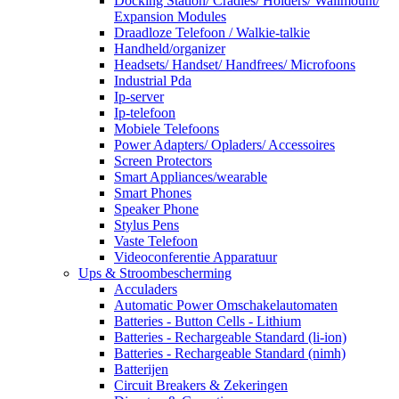
Docking Station/ Cradles/ Holders/ Wallmount/
Expansion Modules
Draadloze Telefoon / Walkie-talkie
Handheld/organizer
Headsets/ Handset/ Handfrees/ Microfoons
Industrial Pda
Ip-server
Ip-telefoon
Mobiele Telefoons
Power Adapters/ Opladers/ Accessoires
Screen Protectors
Smart Appliances/wearable
Smart Phones
Speaker Phone
Stylus Pens
Vaste Telefoon
Videoconferentie Apparatuur
Ups & Stroombescherming
Acculaders
Automatic Power Omschakelautomaten
Batteries - Button Cells - Lithium
Batteries - Rechargeable Standard (li-ion)
Batteries - Rechargeable Standard (nimh)
Batterijen
Circuit Breakers & Zekeringen