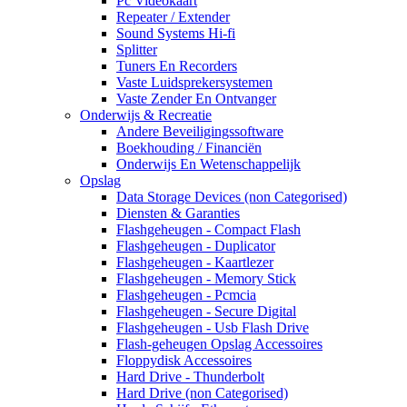
Pc Videokaart
Repeater / Extender
Sound Systems Hi-fi
Splitter
Tuners En Recorders
Vaste Luidsprekersystemen
Vaste Zender En Ontvanger
Onderwijs & Recreatie
Andere Beveiligingssoftware
Boekhouding / Financiën
Onderwijs En Wetenschappelijk
Opslag
Data Storage Devices (non Categorised)
Diensten & Garanties
Flashgeheugen - Compact Flash
Flashgeheugen - Duplicator
Flashgeheugen - Kaartlezer
Flashgeheugen - Memory Stick
Flashgeheugen - Pcmcia
Flashgeheugen - Secure Digital
Flashgeheugen - Usb Flash Drive
Flash-geheugen Opslag Accessoires
Floppydisk Accessoires
Hard Drive - Thunderbolt
Hard Drive (non Categorised)