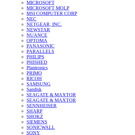
MICROSOFT
MICROSOFT MOLP
MSI COMPUTER CORP
NEC
NETGEAR, INC.
NEWSTAR
NUANCE
OPTOMA
PANASONIC
PARALLELS
PHILIPS
PHISHED
Plantronics
PRIMO
RICOH
SAMSUNG
Sandisk
SEAGATE & MAXTOR
SEAGATE & MAXTOR
SENNHEISER
SHARP
SHOKZ
SIEMENS
SONICWALL
SONY