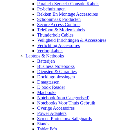
Parallel / Serieel / Console Kabels
Pc-behuizingen
Rekken En Montage Accessoires
Schoonmaak Producten
Secure Access Controls
Telefoon & Modemkabels
Thunderbolt Cables
Veiligheid Inrichtingen & Accessoires
Verlichting Accessoires
Verloopkabels
Laptops & Netbooks
Batterijen
Business Notebooks
Diensten & Garanties
Dockingoplossingen
Draagtassen
E-book Reader
Macbooks
Notebook (non Categorised)
Notebooks Voor Thuis Gebruik
Overige Accessoires
Power Adapters
Screen Protectors/ Safeguards
Stands
Tablet Pc's