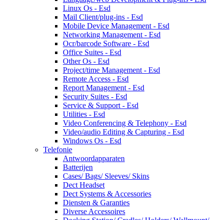
Linux Os - Esd
Mail Client/plug-ins - Esd
Mobile Device Management - Esd
Networking Management - Esd
Ocr/barcode Software - Esd
Office Suites - Esd
Other Os - Esd
Project/time Management - Esd
Remote Access - Esd
Report Management - Esd
Security Suites - Esd
Service & Support - Esd
Utilities - Esd
Video Conferencing & Telephony - Esd
Video/audio Editing & Capturing - Esd
Windows Os - Esd
Telefonie
Antwoordapparaten
Batterijen
Cases/ Bags/ Sleeves/ Skins
Dect Headset
Dect Systems & Accessories
Diensten & Garanties
Diverse Accessoires