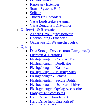
Pc Videokaart
Repeater / Extender
Sound Systems Hi-fi
Splitter
Tuners En Recorders
Vaste Luidsprekersystemen
Vaste Zender En Ontvanger
Onderwijs & Recreatie
Andere Beveiligingssoftware
Boekhouding / Financiën
Onderwijs En Wetenschappelijk
Opslag
Data Storage Devices (non Categorised)
Diensten & Garanties
Flashgeheugen - Compact Flash
Flashgeheugen - Duplicator
Flashgeheugen - Kaartlezer
Flashgeheugen - Memory Stick
Flashgeheugen - Pcmcia
Flashgeheugen - Secure Digital
Flashgeheugen - Usb Flash Drive
Flash-geheugen Opslag Accessoires
Floppydisk Accessoires
Hard Drive - Thunderbolt
Hard Drive (non Categorised)