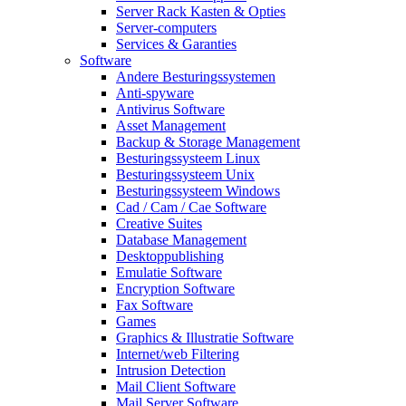
Server Rack Kasten & Opties
Server-computers
Services & Garanties
Software
Andere Besturingssystemen
Anti-spyware
Antivirus Software
Asset Management
Backup & Storage Management
Besturingssysteem Linux
Besturingssysteem Unix
Besturingssysteem Windows
Cad / Cam / Cae Software
Creative Suites
Database Management
Desktoppublishing
Emulatie Software
Encryption Software
Fax Software
Games
Graphics & Illustratie Software
Internet/web Filtering
Intrusion Detection
Mail Client Software
Mail Server Software