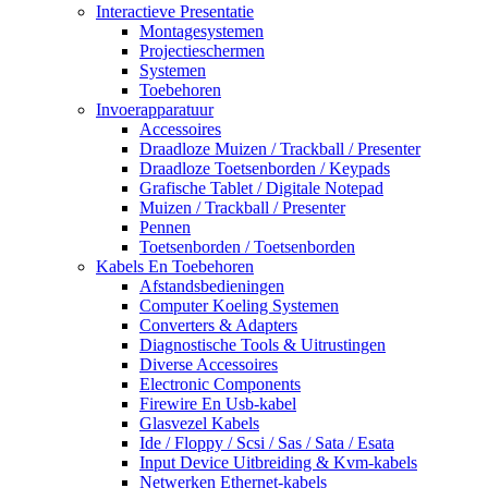
Interactieve Presentatie
Montagesystemen
Projectieschermen
Systemen
Toebehoren
Invoerapparatuur
Accessoires
Draadloze Muizen / Trackball / Presenter
Draadloze Toetsenborden / Keypads
Grafische Tablet / Digitale Notepad
Muizen / Trackball / Presenter
Pennen
Toetsenborden / Toetsenborden
Kabels En Toebehoren
Afstandsbedieningen
Computer Koeling Systemen
Converters & Adapters
Diagnostische Tools & Uitrustingen
Diverse Accessoires
Electronic Components
Firewire En Usb-kabel
Glasvezel Kabels
Ide / Floppy / Scsi / Sas / Sata / Esata
Input Device Uitbreiding & Kvm-kabels
Netwerken Ethernet-kabels