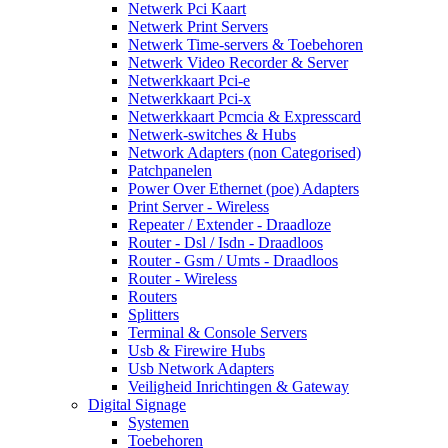
Netwerk Pci Kaart
Netwerk Print Servers
Netwerk Time-servers & Toebehoren
Netwerk Video Recorder & Server
Netwerkkaart Pci-e
Netwerkkaart Pci-x
Netwerkkaart Pcmcia & Expresscard
Netwerk-switches & Hubs
Network Adapters (non Categorised)
Patchpanelen
Power Over Ethernet (poe) Adapters
Print Server - Wireless
Repeater / Extender - Draadloze
Router - Dsl / Isdn - Draadloos
Router - Gsm / Umts - Draadloos
Router - Wireless
Routers
Splitters
Terminal & Console Servers
Usb & Firewire Hubs
Usb Network Adapters
Veiligheid Inrichtingen & Gateway
Digital Signage
Systemen
Toebehoren