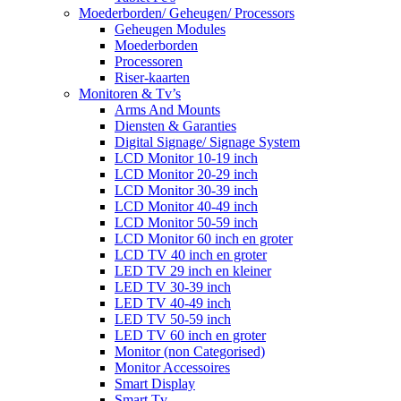
Moederborden/ Geheugen/ Processors
Geheugen Modules
Moederborden
Processoren
Riser-kaarten
Monitoren & Tv’s
Arms And Mounts
Diensten & Garanties
Digital Signage/ Signage System
LCD Monitor 10-19 inch
LCD Monitor 20-29 inch
LCD Monitor 30-39 inch
LCD Monitor 40-49 inch
LCD Monitor 50-59 inch
LCD Monitor 60 inch en groter
LCD TV 40 inch en groter
LED TV 29 inch en kleiner
LED TV 30-39 inch
LED TV 40-49 inch
LED TV 50-59 inch
LED TV 60 inch en groter
Monitor (non Categorised)
Monitor Accessoires
Smart Display
Smart Tv