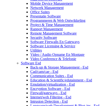
Mobile Device Management
Netwerk Management
Office Suites
Presentatie Software
Programmeren & Web Ontwikkeling
Project & Time Management
Rapport Management
Remote Management Software
Security Software
Software Firewalls En Gateways
Software Licensing & Service
Utilities
Video / Audio Opname En Montage
Video Conference & Telefonie
Software Esd
Back-up & Storage Management - Esd
Cad/cam/cae - Esd
Communication Suites - Esd
Education & Scientific/edutainment - Esd
Emulation/virtualization - Esd
Encryption Software - Esd
Firewall/gateways - Esd
Internet/web Filtering - Esd
Intrusion Detection - Esd
Language/web Development & Plug-ins - Esd