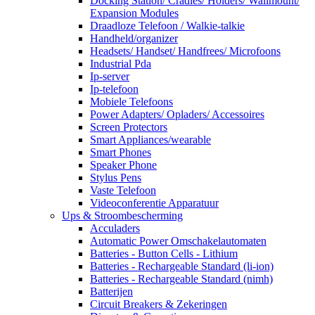
Docking Station/ Cradles/ Holders/ Wallmount/
Expansion Modules
Draadloze Telefoon / Walkie-talkie
Handheld/organizer
Headsets/ Handset/ Handfrees/ Microfoons
Industrial Pda
Ip-server
Ip-telefoon
Mobiele Telefoons
Power Adapters/ Opladers/ Accessoires
Screen Protectors
Smart Appliances/wearable
Smart Phones
Speaker Phone
Stylus Pens
Vaste Telefoon
Videoconferentie Apparatuur
Ups & Stroombescherming
Acculaders
Automatic Power Omschakelautomaten
Batteries - Button Cells - Lithium
Batteries - Rechargeable Standard (li-ion)
Batteries - Rechargeable Standard (nimh)
Batterijen
Circuit Breakers & Zekeringen