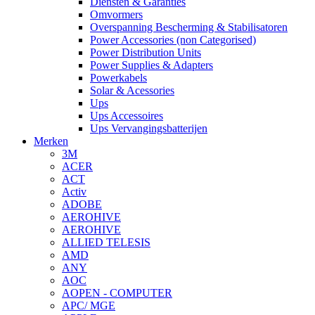
Diensten & Garanties
Omvormers
Overspanning Bescherming & Stabilisatoren
Power Accessories (non Categorised)
Power Distribution Units
Power Supplies & Adapters
Powerkabels
Solar & Acessories
Ups
Ups Accessoires
Ups Vervangingsbatterijen
Merken
3M
ACER
ACT
Activ
ADOBE
AEROHIVE
AEROHIVE
ALLIED TELESIS
AMD
ANY
AOC
AOPEN - COMPUTER
APC/ MGE