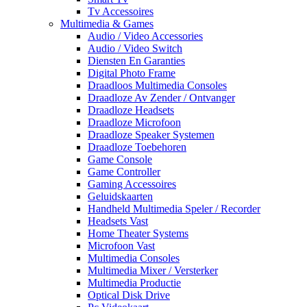
Tv Accessoires
Multimedia & Games
Audio / Video Accessories
Audio / Video Switch
Diensten En Garanties
Digital Photo Frame
Draadloos Multimedia Consoles
Draadloze Av Zender / Ontvanger
Draadloze Headsets
Draadloze Microfoon
Draadloze Speaker Systemen
Draadloze Toebehoren
Game Console
Game Controller
Gaming Accessoires
Geluidskaarten
Handheld Multimedia Speler / Recorder
Headsets Vast
Home Theater Systems
Microfoon Vast
Multimedia Consoles
Multimedia Mixer / Versterker
Multimedia Productie
Optical Disk Drive