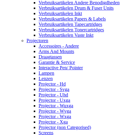
Verbruiksartikelen Andere Benodigdheden
Verbruiksartikelen Drum & Fuser Units
Verbruiksartikelen Inkt
Verbruiksartikelen Papers & Labels
Verbruiksartikelen Tapecartridges
Verbruiksartikelen Tonercartridges
Verbruiksartikelen Vaste Inkt
Projectoren
Accessoires - Andere
Arms And Mounts
Draagtassen
Garantie & Service
Interactive Pen/ Pointer
Lampen
Lenzen
Projector - Hd
Projector - Svga
Projector - Uhd
Projector - Uxga
Projector - Wuxga
Projector - Wvga
Projector - Wxga
Projector - Xga
Projector (non Categorised)
Screens