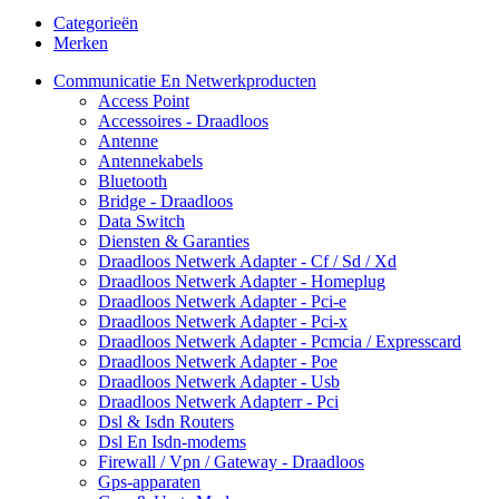
Categorieën
Merken
Communicatie En Netwerkproducten
Access Point
Accessoires - Draadloos
Antenne
Antennekabels
Bluetooth
Bridge - Draadloos
Data Switch
Diensten & Garanties
Draadloos Netwerk Adapter - Cf / Sd / Xd
Draadloos Netwerk Adapter - Homeplug
Draadloos Netwerk Adapter - Pci-e
Draadloos Netwerk Adapter - Pci-x
Draadloos Netwerk Adapter - Pcmcia / Expresscard
Draadloos Netwerk Adapter - Poe
Draadloos Netwerk Adapter - Usb
Draadloos Netwerk Adapterr - Pci
Dsl & Isdn Routers
Dsl En Isdn-modems
Firewall / Vpn / Gateway - Draadloos
Gps-apparaten