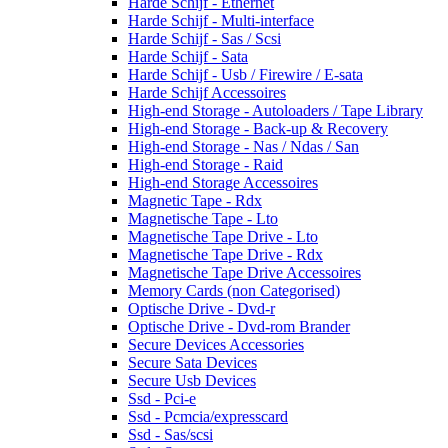
Harde Schijf - Ethernet
Harde Schijf - Multi-interface
Harde Schijf - Sas / Scsi
Harde Schijf - Sata
Harde Schijf - Usb / Firewire / E-sata
Harde Schijf Accessoires
High-end Storage - Autoloaders / Tape Library
High-end Storage - Back-up & Recovery
High-end Storage - Nas / Ndas / San
High-end Storage - Raid
High-end Storage Accessoires
Magnetic Tape - Rdx
Magnetische Tape - Lto
Magnetische Tape Drive - Lto
Magnetische Tape Drive - Rdx
Magnetische Tape Drive Accessoires
Memory Cards (non Categorised)
Optische Drive - Dvd-r
Optische Drive - Dvd-rom Brander
Secure Devices Accessories
Secure Sata Devices
Secure Usb Devices
Ssd - Pci-e
Ssd - Pcmcia/expresscard
Ssd - Sas/scsi