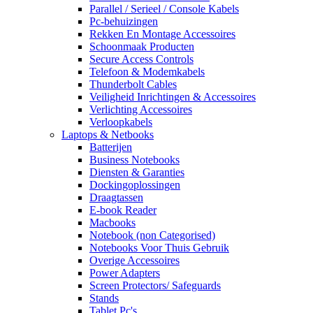
Parallel / Serieel / Console Kabels
Pc-behuizingen
Rekken En Montage Accessoires
Schoonmaak Producten
Secure Access Controls
Telefoon & Modemkabels
Thunderbolt Cables
Veiligheid Inrichtingen & Accessoires
Verlichting Accessoires
Verloopkabels
Laptops & Netbooks
Batterijen
Business Notebooks
Diensten & Garanties
Dockingoplossingen
Draagtassen
E-book Reader
Macbooks
Notebook (non Categorised)
Notebooks Voor Thuis Gebruik
Overige Accessoires
Power Adapters
Screen Protectors/ Safeguards
Stands
Tablet Pc's