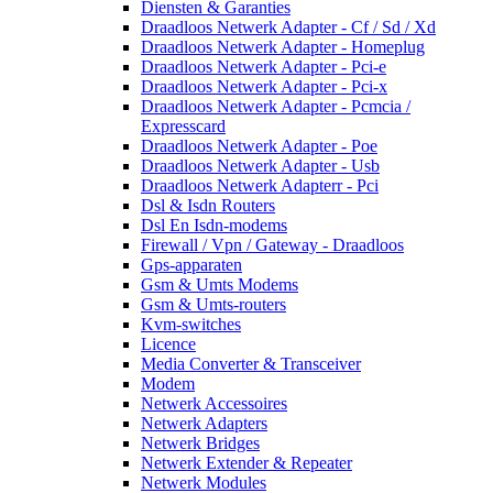
Diensten & Garanties
Draadloos Netwerk Adapter - Cf / Sd / Xd
Draadloos Netwerk Adapter - Homeplug
Draadloos Netwerk Adapter - Pci-e
Draadloos Netwerk Adapter - Pci-x
Draadloos Netwerk Adapter - Pcmcia /
Expresscard
Draadloos Netwerk Adapter - Poe
Draadloos Netwerk Adapter - Usb
Draadloos Netwerk Adapterr - Pci
Dsl & Isdn Routers
Dsl En Isdn-modems
Firewall / Vpn / Gateway - Draadloos
Gps-apparaten
Gsm & Umts Modems
Gsm & Umts-routers
Kvm-switches
Licence
Media Converter & Transceiver
Modem
Netwerk Accessoires
Netwerk Adapters
Netwerk Bridges
Netwerk Extender & Repeater
Netwerk Modules