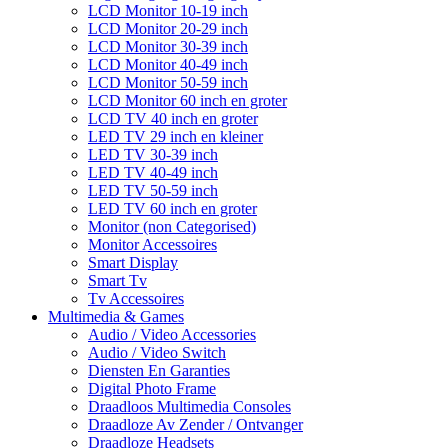
LCD Monitor 10-19 inch
LCD Monitor 20-29 inch
LCD Monitor 30-39 inch
LCD Monitor 40-49 inch
LCD Monitor 50-59 inch
LCD Monitor 60 inch en groter
LCD TV 40 inch en groter
LED TV 29 inch en kleiner
LED TV 30-39 inch
LED TV 40-49 inch
LED TV 50-59 inch
LED TV 60 inch en groter
Monitor (non Categorised)
Monitor Accessoires
Smart Display
Smart Tv
Tv Accessoires
Multimedia & Games
Audio / Video Accessories
Audio / Video Switch
Diensten En Garanties
Digital Photo Frame
Draadloos Multimedia Consoles
Draadloze Av Zender / Ontvanger
Draadloze Headsets