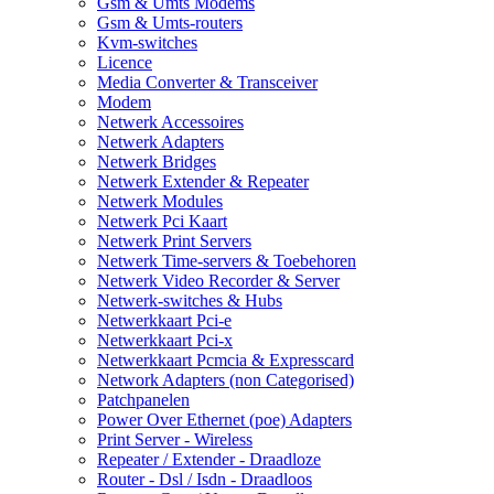
Gsm & Umts Modems
Gsm & Umts-routers
Kvm-switches
Licence
Media Converter & Transceiver
Modem
Netwerk Accessoires
Netwerk Adapters
Netwerk Bridges
Netwerk Extender & Repeater
Netwerk Modules
Netwerk Pci Kaart
Netwerk Print Servers
Netwerk Time-servers & Toebehoren
Netwerk Video Recorder & Server
Netwerk-switches & Hubs
Netwerkkaart Pci-e
Netwerkkaart Pci-x
Netwerkkaart Pcmcia & Expresscard
Network Adapters (non Categorised)
Patchpanelen
Power Over Ethernet (poe) Adapters
Print Server - Wireless
Repeater / Extender - Draadloze
Router - Dsl / Isdn - Draadloos