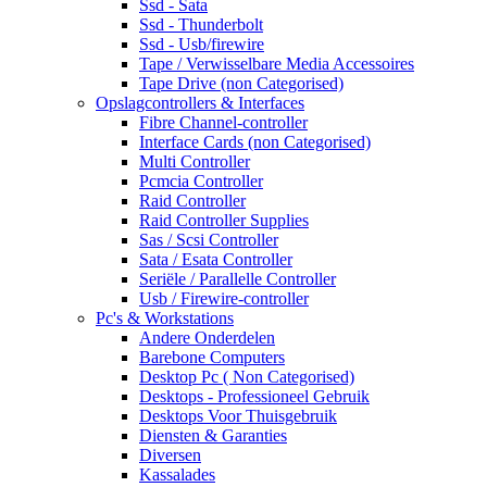
Ssd - Sata
Ssd - Thunderbolt
Ssd - Usb/firewire
Tape / Verwisselbare Media Accessoires
Tape Drive (non Categorised)
Opslagcontrollers & Interfaces
Fibre Channel-controller
Interface Cards (non Categorised)
Multi Controller
Pcmcia Controller
Raid Controller
Raid Controller Supplies
Sas / Scsi Controller
Sata / Esata Controller
Seriële / Parallelle Controller
Usb / Firewire-controller
Pc's & Workstations
Andere Onderdelen
Barebone Computers
Desktop Pc ( Non Categorised)
Desktops - Professioneel Gebruik
Desktops Voor Thuisgebruik
Diensten & Garanties
Diversen
Kassalades