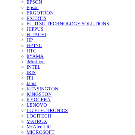
EPSON
Epson
ERGOTRON
EXERTIS
FUJITSU TECHNOLOGY SOLUTIONS
HIPPUS
HITACHI
HP
HP INC
HTC
IiYAMA
iMoshion
INTEL
IRIS
IT1
Jabra
KENSINGTON
KINGSTON
KYOCERA
LENOVO
LG ELECTRONICS
LOGITECH
MATROX
McAfee LIC
MICROSOFT