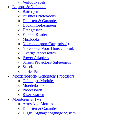
Verloopkabels
Laptops & Netbooks
Batterijen
Business Notebooks
Diensten & Garanties
Dockingoplossingen
Draagtassen
E-book Reader
Macbooks
Notebook (non Categorised)
Notebooks Voor Thuis Gebruik
Overige Accessoires
Power Adapters
Screen Protectors/ Safeguards
Stands
Tablet Pc's
Moederborden/ Geheugen/ Processors
Geheugen Modules
Moederborden
Processoren
Riser-kaarten
Monitoren & Tv’s
Arms And Mounts
Diensten & Garanties
Digital Signage/ Signage System