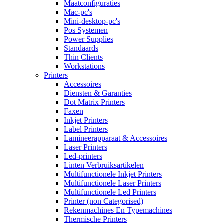
Maatconfiguraties
Mac-pc's
Mini-desktop-pc's
Pos Systemen
Power Supplies
Standaards
Thin Clients
Workstations
Printers
Accessoires
Diensten & Garanties
Dot Matrix Printers
Faxen
Inkjet Printers
Label Printers
Lamineerapparaat & Accessoires
Laser Printers
Led-printers
Linten Verbruiksartikelen
Multifunctionele Inkjet Printers
Multifunctionele Laser Printers
Multifunctionele Led Printers
Printer (non Categorised)
Rekenmachines En Typemachines
Thermische Printers