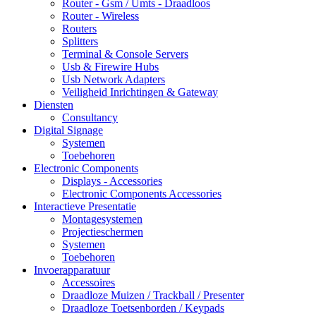
Router - Gsm / Umts - Draadloos
Router - Wireless
Routers
Splitters
Terminal & Console Servers
Usb & Firewire Hubs
Usb Network Adapters
Veiligheid Inrichtingen & Gateway
Diensten
Consultancy
Digital Signage
Systemen
Toebehoren
Electronic Components
Displays - Accessories
Electronic Components Accessories
Interactieve Presentatie
Montagesystemen
Projectieschermen
Systemen
Toebehoren
Invoerapparatuur
Accessoires
Draadloze Muizen / Trackball / Presenter
Draadloze Toetsenborden / Keypads