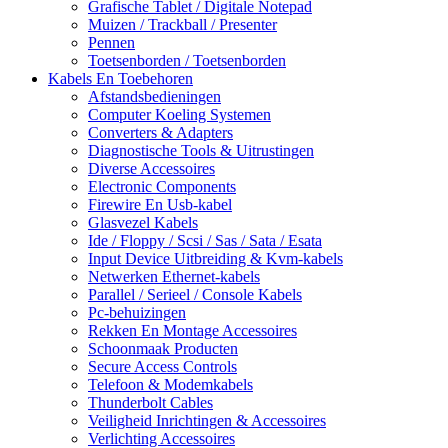
Grafische Tablet / Digitale Notepad
Muizen / Trackball / Presenter
Pennen
Toetsenborden / Toetsenborden
Kabels En Toebehoren
Afstandsbedieningen
Computer Koeling Systemen
Converters & Adapters
Diagnostische Tools & Uitrustingen
Diverse Accessoires
Electronic Components
Firewire En Usb-kabel
Glasvezel Kabels
Ide / Floppy / Scsi / Sas / Sata / Esata
Input Device Uitbreiding & Kvm-kabels
Netwerken Ethernet-kabels
Parallel / Serieel / Console Kabels
Pc-behuizingen
Rekken En Montage Accessoires
Schoonmaak Producten
Secure Access Controls
Telefoon & Modemkabels
Thunderbolt Cables
Veiligheid Inrichtingen & Accessoires
Verlichting Accessoires