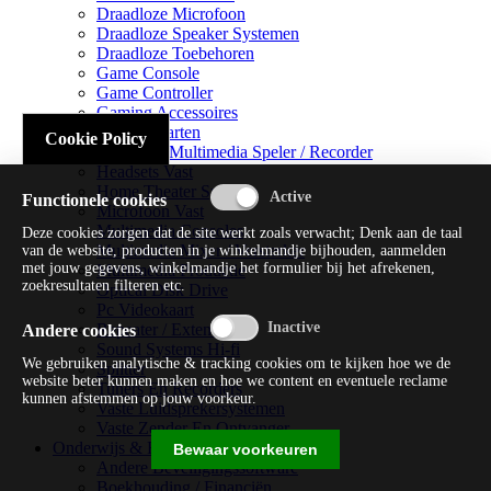
Draadloze Microfoon
Draadloze Speaker Systemen
Draadloze Toebehoren
Game Console
Game Controller
Gaming Accessoires
Geluidskaarten
Cookie Policy
Handheld Multimedia Speler / Recorder
Headsets Vast
Home Theater Systems
Functionele cookies
Microfoon Vast
Multimedia Consoles
Deze cookies zorgen dat de site werkt zoals verwacht; Denk aan de taal
Multimedia Mixer / Versterker
van de website, producten in je winkelmandje bijhouden, aanmelden
met jouw gegevens, winkelmandje het formulier bij het afrekenen,
Multimedia Productie
zoekresultaten filteren etc.
Optical Disk Drive
Pc Videokaart
Repeater / Extender
Andere cookies
Sound Systems Hi-fi
We gebruiken analytische & tracking cookies om te kijken hoe we de
Splitter
website beter kunnen maken en hoe we content en eventuele reclame
Tuners En Recorders
kunnen afstemmen op jouw voorkeur.
Vaste Luidsprekersystemen
Vaste Zender En Ontvanger
Onderwijs & Recreatie
Bewaar voorkeuren
Andere Beveiligingssoftware
Boekhouding / Financiën