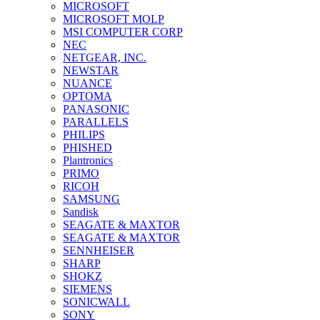
MICROSOFT
MICROSOFT MOLP
MSI COMPUTER CORP
NEC
NETGEAR, INC.
NEWSTAR
NUANCE
OPTOMA
PANASONIC
PARALLELS
PHILIPS
PHISHED
Plantronics
PRIMO
RICOH
SAMSUNG
Sandisk
SEAGATE & MAXTOR
SEAGATE & MAXTOR
SENNHEISER
SHARP
SHOKZ
SIEMENS
SONICWALL
SONY