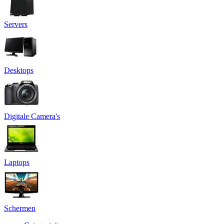
Servers
Desktops
Digitale Camera's
Laptops
Schermen