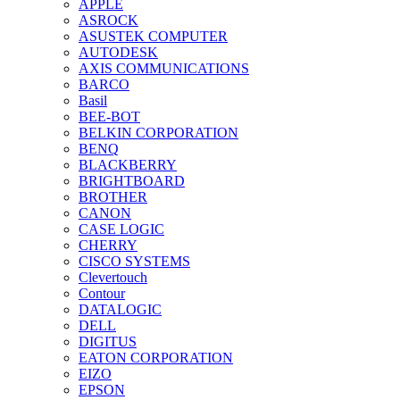
APPLE
ASROCK
ASUSTEK COMPUTER
AUTODESK
AXIS COMMUNICATIONS
BARCO
Basil
BEE-BOT
BELKIN CORPORATION
BENQ
BLACKBERRY
BRIGHTBOARD
BROTHER
CANON
CASE LOGIC
CHERRY
CISCO SYSTEMS
Clevertouch
Contour
DATALOGIC
DELL
DIGITUS
EATON CORPORATION
EIZO
EPSON