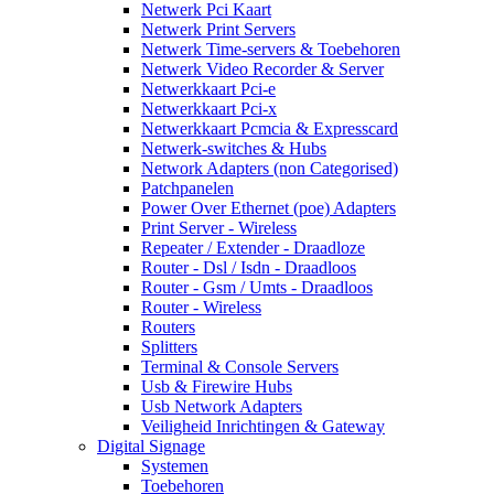
Netwerk Pci Kaart
Netwerk Print Servers
Netwerk Time-servers & Toebehoren
Netwerk Video Recorder & Server
Netwerkkaart Pci-e
Netwerkkaart Pci-x
Netwerkkaart Pcmcia & Expresscard
Netwerk-switches & Hubs
Network Adapters (non Categorised)
Patchpanelen
Power Over Ethernet (poe) Adapters
Print Server - Wireless
Repeater / Extender - Draadloze
Router - Dsl / Isdn - Draadloos
Router - Gsm / Umts - Draadloos
Router - Wireless
Routers
Splitters
Terminal & Console Servers
Usb & Firewire Hubs
Usb Network Adapters
Veiligheid Inrichtingen & Gateway
Digital Signage
Systemen
Toebehoren