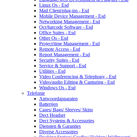
Linux Os - Esd
Mail Client/plug-ins - Esd
Mobile Device Management - Esd
Networking Management - Esd
Ocr/barcode Software - Esd
Office Suites - Esd
Other Os - Esd
Project/time Management - Esd
Remote Access - Esd
Report Management - Esd
Security Suites - Esd
Service & Support - Esd
Utilities - Esd
Video Conferencing & Telephony - Esd
Video/audio Editing & Capturing - Esd
Windows Os - Esd
Telefonie
Antwoordapparaten
Batterijen
Cases/ Bags/ Sleeves/ Skins
Dect Headset
Dect Systems & Accessories
Diensten & Garanties
Diverse Accessoires