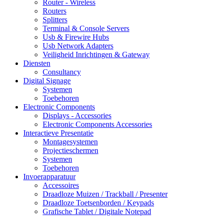
Router - Wireless
Routers
Splitters
Terminal & Console Servers
Usb & Firewire Hubs
Usb Network Adapters
Veiligheid Inrichtingen & Gateway
Diensten
Consultancy
Digital Signage
Systemen
Toebehoren
Electronic Components
Displays - Accessories
Electronic Components Accessories
Interactieve Presentatie
Montagesystemen
Projectieschermen
Systemen
Toebehoren
Invoerapparatuur
Accessoires
Draadloze Muizen / Trackball / Presenter
Draadloze Toetsenborden / Keypads
Grafische Tablet / Digitale Notepad