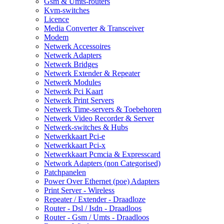
Gsm & Umts-routers
Kvm-switches
Licence
Media Converter & Transceiver
Modem
Netwerk Accessoires
Netwerk Adapters
Netwerk Bridges
Netwerk Extender & Repeater
Netwerk Modules
Netwerk Pci Kaart
Netwerk Print Servers
Netwerk Time-servers & Toebehoren
Netwerk Video Recorder & Server
Netwerk-switches & Hubs
Netwerkkaart Pci-e
Netwerkkaart Pci-x
Netwerkkaart Pcmcia & Expresscard
Network Adapters (non Categorised)
Patchpanelen
Power Over Ethernet (poe) Adapters
Print Server - Wireless
Repeater / Extender - Draadloze
Router - Dsl / Isdn - Draadloos
Router - Gsm / Umts - Draadloos