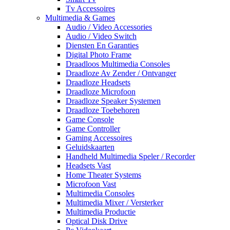
Tv Accessoires
Multimedia & Games
Audio / Video Accessories
Audio / Video Switch
Diensten En Garanties
Digital Photo Frame
Draadloos Multimedia Consoles
Draadloze Av Zender / Ontvanger
Draadloze Headsets
Draadloze Microfoon
Draadloze Speaker Systemen
Draadloze Toebehoren
Game Console
Game Controller
Gaming Accessoires
Geluidskaarten
Handheld Multimedia Speler / Recorder
Headsets Vast
Home Theater Systems
Microfoon Vast
Multimedia Consoles
Multimedia Mixer / Versterker
Multimedia Productie
Optical Disk Drive