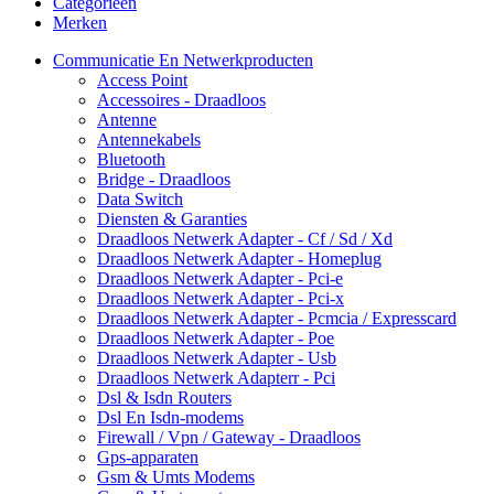
Categorieën
Merken
Communicatie En Netwerkproducten
Access Point
Accessoires - Draadloos
Antenne
Antennekabels
Bluetooth
Bridge - Draadloos
Data Switch
Diensten & Garanties
Draadloos Netwerk Adapter - Cf / Sd / Xd
Draadloos Netwerk Adapter - Homeplug
Draadloos Netwerk Adapter - Pci-e
Draadloos Netwerk Adapter - Pci-x
Draadloos Netwerk Adapter - Pcmcia / Expresscard
Draadloos Netwerk Adapter - Poe
Draadloos Netwerk Adapter - Usb
Draadloos Netwerk Adapterr - Pci
Dsl & Isdn Routers
Dsl En Isdn-modems
Firewall / Vpn / Gateway - Draadloos
Gps-apparaten
Gsm & Umts Modems