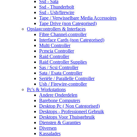
Ssd - Sata
Ssd - Thunderbolt
Ssd - Usb/firewire
Tape / Verwisselbare Media Accessoires
Tape Drive (non Categorised)
Opslagcontrollers & Interfaces
Fibre Channel-controller
Interface Cards (non Categorised)
Multi Controller
Pcmcia Controller
Raid Controller
Raid Controller Supplies
Sas / Scsi Controller
Sata / Esata Controller
Seriële / Parallelle Controller
Usb / Firewire-controller
Pc's & Workstations
Andere Onderdelen
Barebone Computers
Desktop Pc ( Non Categorised)
Desktops - Professioneel Gebruik
Desktops Voor Thuisgebruik
Diensten & Garanties
Diversen
Kassalades