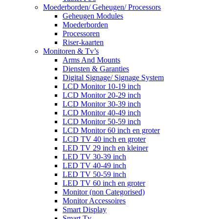
Moederborden/ Geheugen/ Processors
Geheugen Modules
Moederborden
Processoren
Riser-kaarten
Monitoren & Tv’s
Arms And Mounts
Diensten & Garanties
Digital Signage/ Signage System
LCD Monitor 10-19 inch
LCD Monitor 20-29 inch
LCD Monitor 30-39 inch
LCD Monitor 40-49 inch
LCD Monitor 50-59 inch
LCD Monitor 60 inch en groter
LCD TV 40 inch en groter
LED TV 29 inch en kleiner
LED TV 30-39 inch
LED TV 40-49 inch
LED TV 50-59 inch
LED TV 60 inch en groter
Monitor (non Categorised)
Monitor Accessoires
Smart Display
Smart Tv