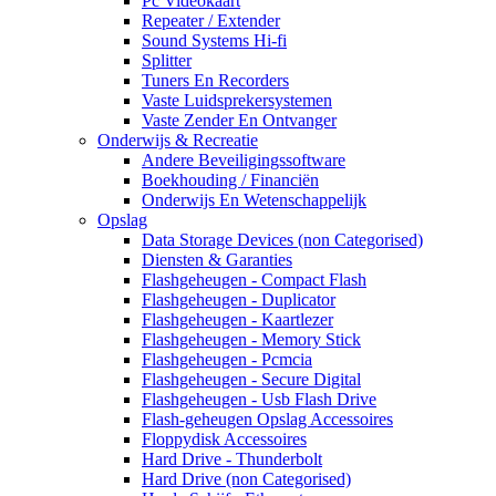
Pc Videokaart
Repeater / Extender
Sound Systems Hi-fi
Splitter
Tuners En Recorders
Vaste Luidsprekersystemen
Vaste Zender En Ontvanger
Onderwijs & Recreatie
Andere Beveiligingssoftware
Boekhouding / Financiën
Onderwijs En Wetenschappelijk
Opslag
Data Storage Devices (non Categorised)
Diensten & Garanties
Flashgeheugen - Compact Flash
Flashgeheugen - Duplicator
Flashgeheugen - Kaartlezer
Flashgeheugen - Memory Stick
Flashgeheugen - Pcmcia
Flashgeheugen - Secure Digital
Flashgeheugen - Usb Flash Drive
Flash-geheugen Opslag Accessoires
Floppydisk Accessoires
Hard Drive - Thunderbolt
Hard Drive (non Categorised)