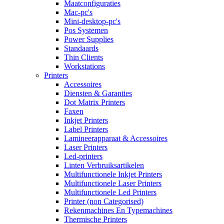
Maatconfiguraties
Mac-pc's
Mini-desktop-pc's
Pos Systemen
Power Supplies
Standaards
Thin Clients
Workstations
Printers
Accessoires
Diensten & Garanties
Dot Matrix Printers
Faxen
Inkjet Printers
Label Printers
Lamineerapparaat & Accessoires
Laser Printers
Led-printers
Linten Verbruiksartikelen
Multifunctionele Inkjet Printers
Multifunctionele Laser Printers
Multifunctionele Led Printers
Printer (non Categorised)
Rekenmachines En Typemachines
Thermische Printers