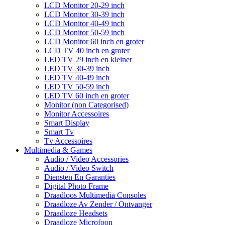
LCD Monitor 20-29 inch
LCD Monitor 30-39 inch
LCD Monitor 40-49 inch
LCD Monitor 50-59 inch
LCD Monitor 60 inch en groter
LCD TV 40 inch en groter
LED TV 29 inch en kleiner
LED TV 30-39 inch
LED TV 40-49 inch
LED TV 50-59 inch
LED TV 60 inch en groter
Monitor (non Categorised)
Monitor Accessoires
Smart Display
Smart Tv
Tv Accessoires
Multimedia & Games
Audio / Video Accessories
Audio / Video Switch
Diensten En Garanties
Digital Photo Frame
Draadloos Multimedia Consoles
Draadloze Av Zender / Ontvanger
Draadloze Headsets
Draadloze Microfoon