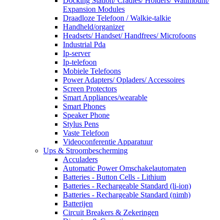
Docking Station/ Cradles/ Holders/ Wallmount/
Expansion Modules
Draadloze Telefoon / Walkie-talkie
Handheld/organizer
Headsets/ Handset/ Handfrees/ Microfoons
Industrial Pda
Ip-server
Ip-telefoon
Mobiele Telefoons
Power Adapters/ Opladers/ Accessoires
Screen Protectors
Smart Appliances/wearable
Smart Phones
Speaker Phone
Stylus Pens
Vaste Telefoon
Videoconferentie Apparatuur
Ups & Stroombescherming
Acculaders
Automatic Power Omschakelautomaten
Batteries - Button Cells - Lithium
Batteries - Rechargeable Standard (li-ion)
Batteries - Rechargeable Standard (nimh)
Batterijen
Circuit Breakers & Zekeringen