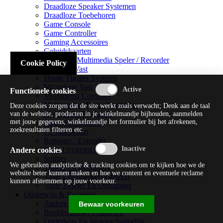
Draadloze Speaker Systemen
Draadloze Toebehoren
Game Console
Game Controller
Gaming Accessoires
Geluidskaarten
Handheld Multimedia Speler / Recorder
Cookie Policy
Headsets Vast
Home Theater Systems
Microfoon Vast
Functionele cookies
Multimedia Consoles
Multimedia Mixer / Versterker
Deze cookies zorgen dat de site werkt zoals verwacht; Denk aan de taal
Multimedia Productie
van de website, producten in je winkelmandje bijhouden, aanmelden
met jouw gegevens, winkelmandje het formulier bij het afrekenen,
Optical Disk Drive
zoekresultaten filteren etc.
Pc Videokaart
Repeater / Extender
Sound Systems Hi-fi
Andere cookies
Splitter
We gebruiken analytische & tracking cookies om te kijken hoe we de
Tuners En Recorders
website beter kunnen maken en hoe we content en eventuele reclame
Vaste Luidsprekersystemen
kunnen afstemmen op jouw voorkeur.
Vaste Zender En Ontvanger
Onderwijs & Recreatie
Andere Beveiligingssoftware
Bewaar voorkeuren
Boekhouding / Financiën
Onderwijs En Wetenschappelijk