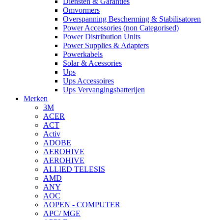
Diensten & Garanties
Omvormers
Overspanning Bescherming & Stabilisatoren
Power Accessories (non Categorised)
Power Distribution Units
Power Supplies & Adapters
Powerkabels
Solar & Acessories
Ups
Ups Accessoires
Ups Vervangingsbatterijen
Merken
3M
ACER
ACT
Activ
ADOBE
AEROHIVE
AEROHIVE
ALLIED TELESIS
AMD
ANY
AOC
AOPEN - COMPUTER
APC/ MGE