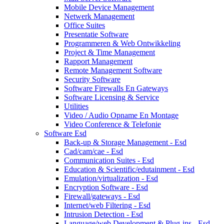
Mobile Device Management
Netwerk Management
Office Suites
Presentatie Software
Programmeren & Web Ontwikkeling
Project & Time Management
Rapport Management
Remote Management Software
Security Software
Software Firewalls En Gateways
Software Licensing & Service
Utilities
Video / Audio Opname En Montage
Video Conference & Telefonie
Software Esd
Back-up & Storage Management - Esd
Cad/cam/cae - Esd
Communication Suites - Esd
Education & Scientific/edutainment - Esd
Emulation/virtualization - Esd
Encryption Software - Esd
Firewall/gateways - Esd
Internet/web Filtering - Esd
Intrusion Detection - Esd
Language/web Development & Plug-ins - Esd