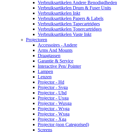
Verbruiksartikelen Andere Benodigdheden
Verbruiksartikelen Drum & Fuser Units
Verbruiksartikelen Inkt
Verbruiksartikelen Papers & Labels
Verbruiksartikelen Tapecartridges
Verbruiksartikelen Tonercartridges
Verbruiksartikelen Vaste Inkt
Projectoren
Accessoires - Andere
Arms And Mounts
Draagtassen
Garantie & Service
Interactive Pen/ Pointer
Lampen
Lenzen
Projector - Hd
Projector - Svga
Projector - Uhd
Projector - Uxga
Projector - Wuxga
Projector - Wvga
Projector - Wxga
Projector - Xga
Projector (non Categorised)
Screens