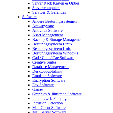
Server Rack Kasten & Opties
Server-computers
Services & Garanties
Software
Andere Besturingssystemen
Anti-spyware
Antivirus Software
Asset Management
Backup & Storage Management
Besturingssysteem Linux
Besturingssysteem Unix
Besturingssysteem Windows
Cad / Cam / Cae Software
Creative Suites
Database Management
Desktoppublishing
Emulatie Software
Encryption Software
Fax Software
Games
Graphics & Illustratie Software
Internet/web Filtering
Intrusion Detection
Mail Client Software
Mail Server Software