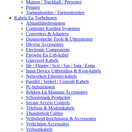
Muizen / Trackball / Presenter
Pennen
Toetsenborden / Toetsenborden
Kabels En Toebehoren
Afstandsbedieningen
Computer Koeling Systemen
Converters & Adapters
Diagnostische Tools & Uitrustingen
Diverse Accessoires
Electronic Components
Firewire En Usb-kabel
Glasvezel Kabels
Ide / Floppy / Scsi / Sas / Sata / Esata
Input Device Uitbreiding & Kvm-kabels
Netwerken Ethernet-kabels
Parallel / Serieel / Console Kabels
Pc-behuizingen
Rekken En Montage Accessoires
Schoonmaak Producten
Secure Access Controls
Telefoon & Modemkabels
Thunderbolt Cables
Veiligheid Inrichtingen & Accessoires
Verlichting Accessoires
Verloopkabels