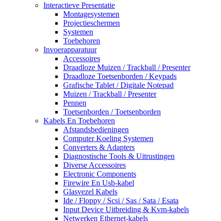
Interactieve Presentatie
Montagesystemen
Projectieschermen
Systemen
Toebehoren
Invoerapparatuur
Accessoires
Draadloze Muizen / Trackball / Presenter
Draadloze Toetsenborden / Keypads
Grafische Tablet / Digitale Notepad
Muizen / Trackball / Presenter
Pennen
Toetsenborden / Toetsenborden
Kabels En Toebehoren
Afstandsbedieningen
Computer Koeling Systemen
Converters & Adapters
Diagnostische Tools & Uitrustingen
Diverse Accessoires
Electronic Components
Firewire En Usb-kabel
Glasvezel Kabels
Ide / Floppy / Scsi / Sas / Sata / Esata
Input Device Uitbreiding & Kvm-kabels
Netwerken Ethernet-kabels