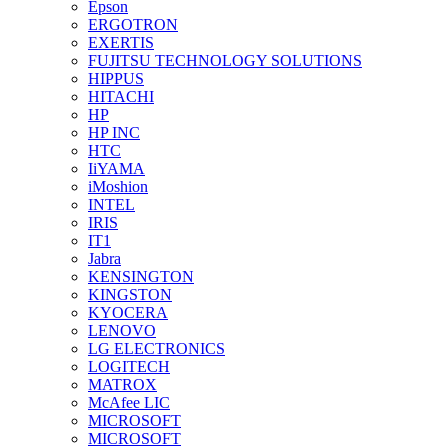
Epson
ERGOTRON
EXERTIS
FUJITSU TECHNOLOGY SOLUTIONS
HIPPUS
HITACHI
HP
HP INC
HTC
IiYAMA
iMoshion
INTEL
IRIS
IT1
Jabra
KENSINGTON
KINGSTON
KYOCERA
LENOVO
LG ELECTRONICS
LOGITECH
MATROX
McAfee LIC
MICROSOFT
MICROSOFT