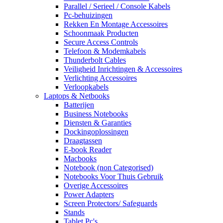
Parallel / Serieel / Console Kabels
Pc-behuizingen
Rekken En Montage Accessoires
Schoonmaak Producten
Secure Access Controls
Telefoon & Modemkabels
Thunderbolt Cables
Veiligheid Inrichtingen & Accessoires
Verlichting Accessoires
Verloopkabels
Laptops & Netbooks
Batterijen
Business Notebooks
Diensten & Garanties
Dockingoplossingen
Draagtassen
E-book Reader
Macbooks
Notebook (non Categorised)
Notebooks Voor Thuis Gebruik
Overige Accessoires
Power Adapters
Screen Protectors/ Safeguards
Stands
Tablet Pc's