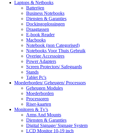
Laptops & Netbooks
Batterijen
Business Notebooks
Diensten & Garanties
Dockingoplossingen
Draagtassen
E-book Reader
Macbooks
Notebook (non Categorised)
Notebooks Voor Thuis Gebruik
Overige Accessoires
Power Adapters
Screen Protectors/ Safeguards
Stands
Tablet Pc's
Moederborden/ Geheugen/ Processors
Geheugen Modules
Moederborden
Processoren
Riser-kaarten
Monitoren & Tv’s
Arms And Mounts
Diensten & Garanties
Digital Signage/ Signage System
LCD Monitor 10-19 inch