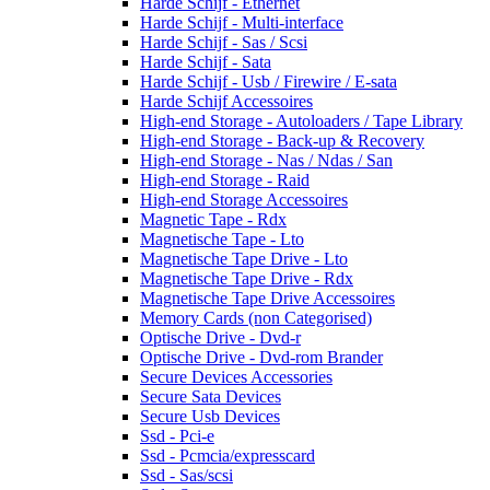
Harde Schijf - Ethernet
Harde Schijf - Multi-interface
Harde Schijf - Sas / Scsi
Harde Schijf - Sata
Harde Schijf - Usb / Firewire / E-sata
Harde Schijf Accessoires
High-end Storage - Autoloaders / Tape Library
High-end Storage - Back-up & Recovery
High-end Storage - Nas / Ndas / San
High-end Storage - Raid
High-end Storage Accessoires
Magnetic Tape - Rdx
Magnetische Tape - Lto
Magnetische Tape Drive - Lto
Magnetische Tape Drive - Rdx
Magnetische Tape Drive Accessoires
Memory Cards (non Categorised)
Optische Drive - Dvd-r
Optische Drive - Dvd-rom Brander
Secure Devices Accessories
Secure Sata Devices
Secure Usb Devices
Ssd - Pci-e
Ssd - Pcmcia/expresscard
Ssd - Sas/scsi