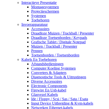
Interactieve Presentatie
Montagesystemen
Projectieschermen
Systemen
Toebehoren
Invoerapparatuur
Accessoires
Draadloze Muizen / Trackball / Presenter
Draadloze Toetsenborden / Keypads
Grafische Tablet / Digitale Notepad
Muizen / Trackball / Presenter
Pennen
Toetsenborden / Toetsenborden
Kabels En Toebehoren
Afstandsbedieningen
Computer Koeling Systemen
Converters & Adapters
Diagnostische Tools & Uitrustingen
Diverse Accessoires
Electronic Components
Firewire En Usb-kabel
Glasvezel Kabels
Ide / Floppy / Scsi / Sas / Sata / Esata
Input Device Uitbreiding & Kvm-kabels
Netwerken Ethernet-kabels