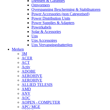
Diensten & Garanties
Omvormers
Overspanning Bescherming & Stabilisatoren
Power Accessories (non Categorised)
Power Distribution Units
Power Supplies & Adapters
Powerkabels
Solar & Acessories
Ups
Ups Accessoires
Ups Vervangingsbatterijen
Merken
3M
ACER
ACT
Activ
ADOBE
AEROHIVE
AEROHIVE
ALLIED TELESIS
AMD
ANY
AOC
AOPEN - COMPUTER
APC/ MGE