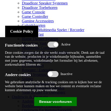
Draadloze Speaker Systemen
Draadloze Toebehoren
Game Console
Game Controller
Gaming Accessoires
Geluidskaarten
Handheld Multimedia Speler / Recorder
Cookie Policy
Headsets Vast
Home Theater Systems
Microfoon Vast
Functionele cookies
Multimedia Consoles
Multimedia Mixer / Versterker
Deze cookies zorgen dat de site werkt zoals verwacht; Denk aan de taal
Multimedia Productie
van de website, producten in je winkelmandje bijhouden, aanmelden
met jouw gegevens, winkelmandje het formulier bij het afrekenen,
Optical Disk Drive
zoekresultaten filteren etc.
Pc Videokaart
Repeater / Extender
Sound Systems Hi-fi
Andere cookies
Splitter
We gebruiken analytische & tracking cookies om te kijken hoe we de
Tuners En Recorders
website beter kunnen maken en hoe we content en eventuele reclame
Vaste Luidsprekersystemen
kunnen afstemmen op jouw voorkeur.
Vaste Zender En Ontvanger
Onderwijs & Recreatie
Andere Beveiligingssoftware
Bewaar voorkeuren
Boekhouding / Financiën
Onderwijs En Wetenschappelijk