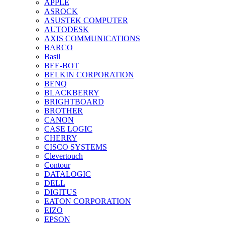
APPLE
ASROCK
ASUSTEK COMPUTER
AUTODESK
AXIS COMMUNICATIONS
BARCO
Basil
BEE-BOT
BELKIN CORPORATION
BENQ
BLACKBERRY
BRIGHTBOARD
BROTHER
CANON
CASE LOGIC
CHERRY
CISCO SYSTEMS
Clevertouch
Contour
DATALOGIC
DELL
DIGITUS
EATON CORPORATION
EIZO
EPSON