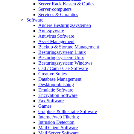
Server Rack Kasten & Opties
Server-computers
Services & Garanties
Software
Andere Besturingssystemen
Anti-spyware
Antivirus Software
Asset Management
Backup & Storage Management
Besturingssysteem Linux
Besturingssysteem Unix
Besturingssysteem Windows
Cad / Cam / Cae Software
Creative Suites
Database Management
Desktoppublishing
Emulatie Software
Encryption Software
Fax Software
Games
Graphics & Illustratie Software
Internet/web Filtering
Intrusion Detection
Mail Client Software
Mail Server Software