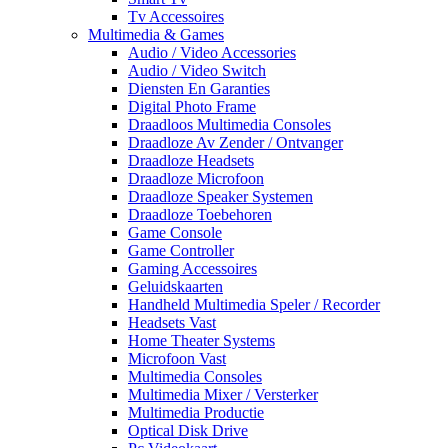
Tv Accessoires
Multimedia & Games
Audio / Video Accessories
Audio / Video Switch
Diensten En Garanties
Digital Photo Frame
Draadloos Multimedia Consoles
Draadloze Av Zender / Ontvanger
Draadloze Headsets
Draadloze Microfoon
Draadloze Speaker Systemen
Draadloze Toebehoren
Game Console
Game Controller
Gaming Accessoires
Geluidskaarten
Handheld Multimedia Speler / Recorder
Headsets Vast
Home Theater Systems
Microfoon Vast
Multimedia Consoles
Multimedia Mixer / Versterker
Multimedia Productie
Optical Disk Drive