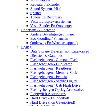
Pc Videokaart
Repeater / Extender
Sound Systems Hi-fi
Splitter
Tuners En Recorders
Vaste Luidsprekersystemen
Vaste Zender En Ontvanger
Onderwijs & Recreatie
Andere Beveiligingssoftware
Boekhouding / Financiën
Onderwijs En Wetenschappelijk
Opslag
Data Storage Devices (non Categorised)
Diensten & Garanties
Flashgeheugen - Compact Flash
Flashgeheugen - Duplicator
Flashgeheugen - Kaartlezer
Flashgeheugen - Memory Stick
Flashgeheugen - Pcmcia
Flashgeheugen - Secure Digital
Flashgeheugen - Usb Flash Drive
Flash-geheugen Opslag Accessoires
Floppydisk Accessoires
Hard Drive - Thunderbolt
Hard Drive (non Categorised)