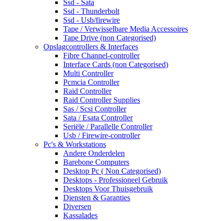
Ssd - Sata
Ssd - Thunderbolt
Ssd - Usb/firewire
Tape / Verwisselbare Media Accessoires
Tape Drive (non Categorised)
Opslagcontrollers & Interfaces
Fibre Channel-controller
Interface Cards (non Categorised)
Multi Controller
Pcmcia Controller
Raid Controller
Raid Controller Supplies
Sas / Scsi Controller
Sata / Esata Controller
Seriële / Parallelle Controller
Usb / Firewire-controller
Pc's & Workstations
Andere Onderdelen
Barebone Computers
Desktop Pc ( Non Categorised)
Desktops - Professioneel Gebruik
Desktops Voor Thuisgebruik
Diensten & Garanties
Diversen
Kassalades