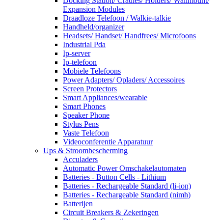
Docking Station/ Cradles/ Holders/ Wallmount/
Expansion Modules
Draadloze Telefoon / Walkie-talkie
Handheld/organizer
Headsets/ Handset/ Handfrees/ Microfoons
Industrial Pda
Ip-server
Ip-telefoon
Mobiele Telefoons
Power Adapters/ Opladers/ Accessoires
Screen Protectors
Smart Appliances/wearable
Smart Phones
Speaker Phone
Stylus Pens
Vaste Telefoon
Videoconferentie Apparatuur
Ups & Stroombescherming
Acculaders
Automatic Power Omschakelautomaten
Batteries - Button Cells - Lithium
Batteries - Rechargeable Standard (li-ion)
Batteries - Rechargeable Standard (nimh)
Batterijen
Circuit Breakers & Zekeringen