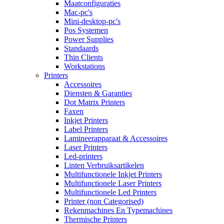
Maatconfiguraties
Mac-pc's
Mini-desktop-pc's
Pos Systemen
Power Supplies
Standaards
Thin Clients
Workstations
Printers
Accessoires
Diensten & Garanties
Dot Matrix Printers
Faxen
Inkjet Printers
Label Printers
Lamineerapparaat & Accessoires
Laser Printers
Led-printers
Linten Verbruiksartikelen
Multifunctionele Inkjet Printers
Multifunctionele Laser Printers
Multifunctionele Led Printers
Printer (non Categorised)
Rekenmachines En Typemachines
Thermische Printers