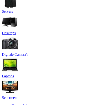
Servers
Desktops
Digitale Camera's
Laptops
Schermen