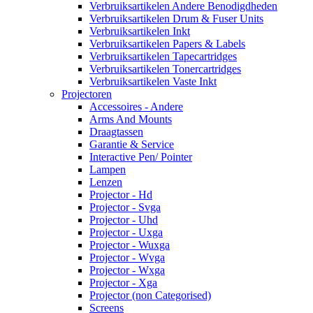
Verbruiksartikelen Andere Benodigdheden
Verbruiksartikelen Drum & Fuser Units
Verbruiksartikelen Inkt
Verbruiksartikelen Papers & Labels
Verbruiksartikelen Tapecartridges
Verbruiksartikelen Tonercartridges
Verbruiksartikelen Vaste Inkt
Projectoren
Accessoires - Andere
Arms And Mounts
Draagtassen
Garantie & Service
Interactive Pen/ Pointer
Lampen
Lenzen
Projector - Hd
Projector - Svga
Projector - Uhd
Projector - Uxga
Projector - Wuxga
Projector - Wvga
Projector - Wxga
Projector - Xga
Projector (non Categorised)
Screens