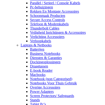
Parallel / Serieel / Console Kabels
Pc-behuizingen
Rekken En Montage Accessoires
Schoonmaak Producten
Secure Access Controls
Telefoon & Modemkabels
Thunderbolt Cables
Veiligheid Inrichtingen & Accessoires
Verlichting Accessoires
Verloopkabels
Laptops & Netbooks
Batterijen
Business Notebooks
Diensten & Garanties
Dockingoplossingen
Draagtassen
E-book Reader
Macbooks
Notebook (non Categorised)
Notebooks Voor Thuis Gebruik
Overige Accessoires
Power Adapters
Screen Protectors/ Safeguards
Stands
Tablet Pc's