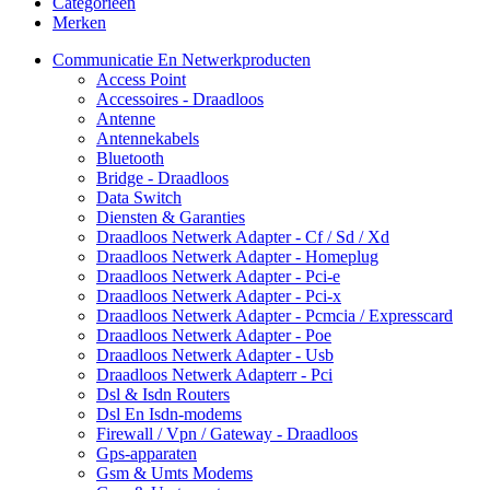
Categorieën
Merken
Communicatie En Netwerkproducten
Access Point
Accessoires - Draadloos
Antenne
Antennekabels
Bluetooth
Bridge - Draadloos
Data Switch
Diensten & Garanties
Draadloos Netwerk Adapter - Cf / Sd / Xd
Draadloos Netwerk Adapter - Homeplug
Draadloos Netwerk Adapter - Pci-e
Draadloos Netwerk Adapter - Pci-x
Draadloos Netwerk Adapter - Pcmcia / Expresscard
Draadloos Netwerk Adapter - Poe
Draadloos Netwerk Adapter - Usb
Draadloos Netwerk Adapterr - Pci
Dsl & Isdn Routers
Dsl En Isdn-modems
Firewall / Vpn / Gateway - Draadloos
Gps-apparaten
Gsm & Umts Modems