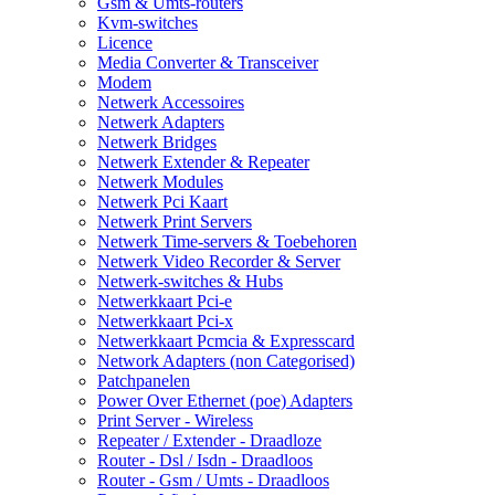
Gsm & Umts-routers
Kvm-switches
Licence
Media Converter & Transceiver
Modem
Netwerk Accessoires
Netwerk Adapters
Netwerk Bridges
Netwerk Extender & Repeater
Netwerk Modules
Netwerk Pci Kaart
Netwerk Print Servers
Netwerk Time-servers & Toebehoren
Netwerk Video Recorder & Server
Netwerk-switches & Hubs
Netwerkkaart Pci-e
Netwerkkaart Pci-x
Netwerkkaart Pcmcia & Expresscard
Network Adapters (non Categorised)
Patchpanelen
Power Over Ethernet (poe) Adapters
Print Server - Wireless
Repeater / Extender - Draadloze
Router - Dsl / Isdn - Draadloos
Router - Gsm / Umts - Draadloos