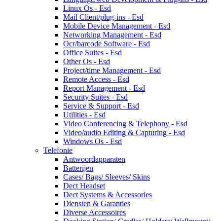
Linux Os - Esd
Mail Client/plug-ins - Esd
Mobile Device Management - Esd
Networking Management - Esd
Ocr/barcode Software - Esd
Office Suites - Esd
Other Os - Esd
Project/time Management - Esd
Remote Access - Esd
Report Management - Esd
Security Suites - Esd
Service & Support - Esd
Utilities - Esd
Video Conferencing & Telephony - Esd
Video/audio Editing & Capturing - Esd
Windows Os - Esd
Telefonie
Antwoordapparaten
Batterijen
Cases/ Bags/ Sleeves/ Skins
Dect Headset
Dect Systems & Accessories
Diensten & Garanties
Diverse Accessoires