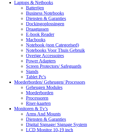
Laptops & Netbooks
Batterijen
Business Notebooks
Diensten & Garanties
Dockingoplossingen
Draagtassen
E-book Reader
Macbooks
Notebook (non Categorised)
Notebooks Voor Thuis Gebruik
Overige Accessoires
Power Adapters
Screen Protectors/ Safeguards
Stands
Tablet Pc's
Moederborden/ Geheugen/ Processors
Geheugen Modules
Moederborden
Processoren
Riser-kaarten
Monitoren & Tv’s
Arms And Mounts
Diensten & Garanties
Digital Signage/ Signage System
LCD Monitor 10-19 inch