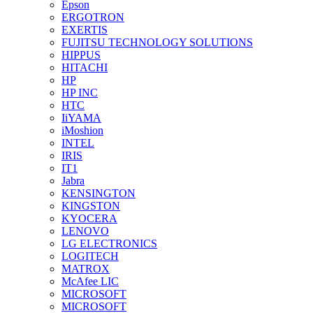
Epson
ERGOTRON
EXERTIS
FUJITSU TECHNOLOGY SOLUTIONS
HIPPUS
HITACHI
HP
HP INC
HTC
IiYAMA
iMoshion
INTEL
IRIS
IT1
Jabra
KENSINGTON
KINGSTON
KYOCERA
LENOVO
LG ELECTRONICS
LOGITECH
MATROX
McAfee LIC
MICROSOFT
MICROSOFT