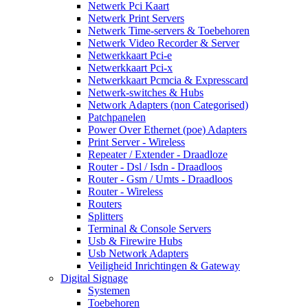
Netwerk Pci Kaart
Netwerk Print Servers
Netwerk Time-servers & Toebehoren
Netwerk Video Recorder & Server
Netwerkkaart Pci-e
Netwerkkaart Pci-x
Netwerkkaart Pcmcia & Expresscard
Netwerk-switches & Hubs
Network Adapters (non Categorised)
Patchpanelen
Power Over Ethernet (poe) Adapters
Print Server - Wireless
Repeater / Extender - Draadloze
Router - Dsl / Isdn - Draadloos
Router - Gsm / Umts - Draadloos
Router - Wireless
Routers
Splitters
Terminal & Console Servers
Usb & Firewire Hubs
Usb Network Adapters
Veiligheid Inrichtingen & Gateway
Digital Signage
Systemen
Toebehoren