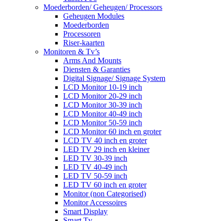
Moederborden/ Geheugen/ Processors
Geheugen Modules
Moederborden
Processoren
Riser-kaarten
Monitoren & Tv’s
Arms And Mounts
Diensten & Garanties
Digital Signage/ Signage System
LCD Monitor 10-19 inch
LCD Monitor 20-29 inch
LCD Monitor 30-39 inch
LCD Monitor 40-49 inch
LCD Monitor 50-59 inch
LCD Monitor 60 inch en groter
LCD TV 40 inch en groter
LED TV 29 inch en kleiner
LED TV 30-39 inch
LED TV 40-49 inch
LED TV 50-59 inch
LED TV 60 inch en groter
Monitor (non Categorised)
Monitor Accessoires
Smart Display
Smart Tv