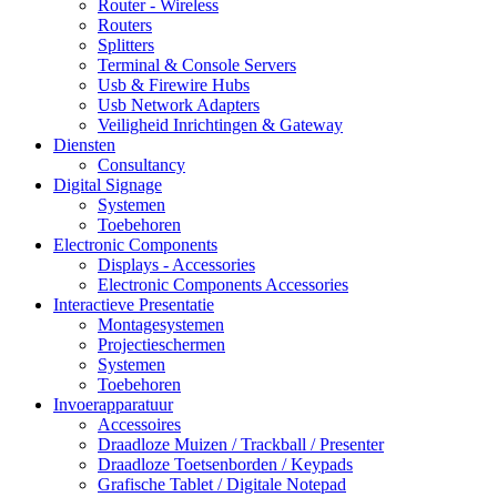
Router - Wireless
Routers
Splitters
Terminal & Console Servers
Usb & Firewire Hubs
Usb Network Adapters
Veiligheid Inrichtingen & Gateway
Diensten
Consultancy
Digital Signage
Systemen
Toebehoren
Electronic Components
Displays - Accessories
Electronic Components Accessories
Interactieve Presentatie
Montagesystemen
Projectieschermen
Systemen
Toebehoren
Invoerapparatuur
Accessoires
Draadloze Muizen / Trackball / Presenter
Draadloze Toetsenborden / Keypads
Grafische Tablet / Digitale Notepad