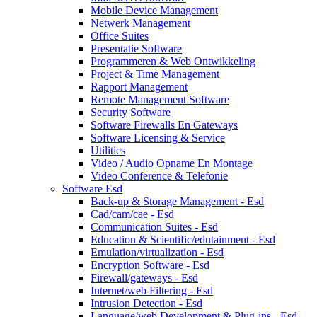
Mobile Device Management
Netwerk Management
Office Suites
Presentatie Software
Programmeren & Web Ontwikkeling
Project & Time Management
Rapport Management
Remote Management Software
Security Software
Software Firewalls En Gateways
Software Licensing & Service
Utilities
Video / Audio Opname En Montage
Video Conference & Telefonie
Software Esd
Back-up & Storage Management - Esd
Cad/cam/cae - Esd
Communication Suites - Esd
Education & Scientific/edutainment - Esd
Emulation/virtualization - Esd
Encryption Software - Esd
Firewall/gateways - Esd
Internet/web Filtering - Esd
Intrusion Detection - Esd
Language/web Development & Plug-ins - Esd