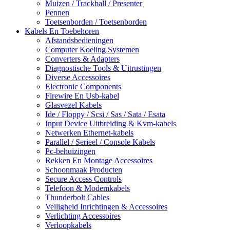
Muizen / Trackball / Presenter
Pennen
Toetsenborden / Toetsenborden
Kabels En Toebehoren
Afstandsbedieningen
Computer Koeling Systemen
Converters & Adapters
Diagnostische Tools & Uitrustingen
Diverse Accessoires
Electronic Components
Firewire En Usb-kabel
Glasvezel Kabels
Ide / Floppy / Scsi / Sas / Sata / Esata
Input Device Uitbreiding & Kvm-kabels
Netwerken Ethernet-kabels
Parallel / Serieel / Console Kabels
Pc-behuizingen
Rekken En Montage Accessoires
Schoonmaak Producten
Secure Access Controls
Telefoon & Modemkabels
Thunderbolt Cables
Veiligheid Inrichtingen & Accessoires
Verlichting Accessoires
Verloopkabels