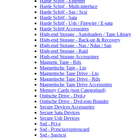
Harde Schijf - Ethernet
Harde Schijf - Multi-interface
Harde Schijf - Sas / Scsi
Harde Schijf - Sata
Harde Schijf - Usb / Firewire / E-sata
Harde Schijf Accessoires
High-end Storage - Autoloaders / Tape Library
High-end Storage - Back-up & Recovery
High-end Storage - Nas / Ndas / San
High-end Storage - Raid
High-end Storage Accessoires
Magnetic Tape - Rdx
Magnetische Tape - Lto
Magnetische Tape Drive - Lto
Magnetische Tape Drive - Rdx
Magnetische Tape Drive Accessoires
Memory Cards (non Categorised)
Optische Drive - Dvd-r
Optische Drive - Dvd-rom Brander
Secure Devices Accessories
Secure Sata Devices
Secure Usb Devices
Ssd - Pci-e
Ssd - Pcmcia/expresscard
Ssd - Sas/scsi