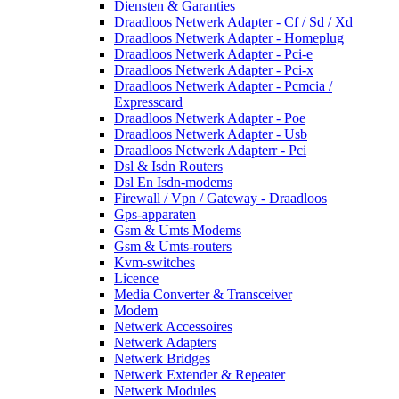
Diensten & Garanties
Draadloos Netwerk Adapter - Cf / Sd / Xd
Draadloos Netwerk Adapter - Homeplug
Draadloos Netwerk Adapter - Pci-e
Draadloos Netwerk Adapter - Pci-x
Draadloos Netwerk Adapter - Pcmcia /
Expresscard
Draadloos Netwerk Adapter - Poe
Draadloos Netwerk Adapter - Usb
Draadloos Netwerk Adapterr - Pci
Dsl & Isdn Routers
Dsl En Isdn-modems
Firewall / Vpn / Gateway - Draadloos
Gps-apparaten
Gsm & Umts Modems
Gsm & Umts-routers
Kvm-switches
Licence
Media Converter & Transceiver
Modem
Netwerk Accessoires
Netwerk Adapters
Netwerk Bridges
Netwerk Extender & Repeater
Netwerk Modules