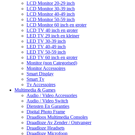
LCD Monitor 20-29 inch
LCD Monitor 30-39 inch
LCD Monitor 40-49 inch
LCD Monitor 50-59 inch
LCD Monitor 60 inch en groter
LCD TV 40 inch en groter
LED TV 29 inch en kleiner
LED TV 30-39 inch
LED TV 40-49 inch
LED TV 50-59 inch
LED TV 60 inch en groter
Monitor (non Categorised)
Monitor Accessoires
Smart Display
Smart Tv
Tv Accessoires
Multimedia & Games
Audio / Video Accessories
Audio / Video Switch
Diensten En Garanties
Digital Photo Frame
Draadloos Multimedia Consoles
Draadloze Av Zender / Ontvanger
Draadloze Headsets
Draadloze Microfoon