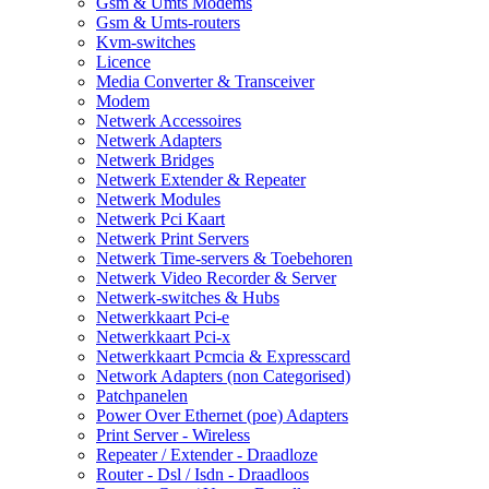
Gsm & Umts Modems
Gsm & Umts-routers
Kvm-switches
Licence
Media Converter & Transceiver
Modem
Netwerk Accessoires
Netwerk Adapters
Netwerk Bridges
Netwerk Extender & Repeater
Netwerk Modules
Netwerk Pci Kaart
Netwerk Print Servers
Netwerk Time-servers & Toebehoren
Netwerk Video Recorder & Server
Netwerk-switches & Hubs
Netwerkkaart Pci-e
Netwerkkaart Pci-x
Netwerkkaart Pcmcia & Expresscard
Network Adapters (non Categorised)
Patchpanelen
Power Over Ethernet (poe) Adapters
Print Server - Wireless
Repeater / Extender - Draadloze
Router - Dsl / Isdn - Draadloos