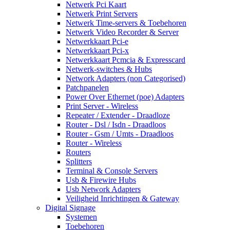
Netwerk Pci Kaart
Netwerk Print Servers
Netwerk Time-servers & Toebehoren
Netwerk Video Recorder & Server
Netwerkkaart Pci-e
Netwerkkaart Pci-x
Netwerkkaart Pcmcia & Expresscard
Netwerk-switches & Hubs
Network Adapters (non Categorised)
Patchpanelen
Power Over Ethernet (poe) Adapters
Print Server - Wireless
Repeater / Extender - Draadloze
Router - Dsl / Isdn - Draadloos
Router - Gsm / Umts - Draadloos
Router - Wireless
Routers
Splitters
Terminal & Console Servers
Usb & Firewire Hubs
Usb Network Adapters
Veiligheid Inrichtingen & Gateway
Digital Signage
Systemen
Toebehoren