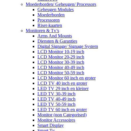
Moederborden/ Geheugen/ Processors
Geheugen Modules
Moederborden
Processoren
Riser-kaarten
Monitoren & Tv’s
Arms And Mounts
Diensten & Garanties
Digital Signage/ Signage System
LCD Monitor 10-19 inch
LCD Monitor 20-29 inch
LCD Monitor 30-39 inch
LCD Monitor 40-49 inch
LCD Monitor 50-59 inch
LCD Monitor 60 inch en groter
LCD TV 40 inch en groter
LED TV 29 inch en kleiner
LED TV 30-39 inch
LED TV 40-49 inch
LED TV 50-59 inch
LED TV 60 inch en groter
Monitor (non Categorised)
Monitor Accessoires
Smart Display
Smart Tv