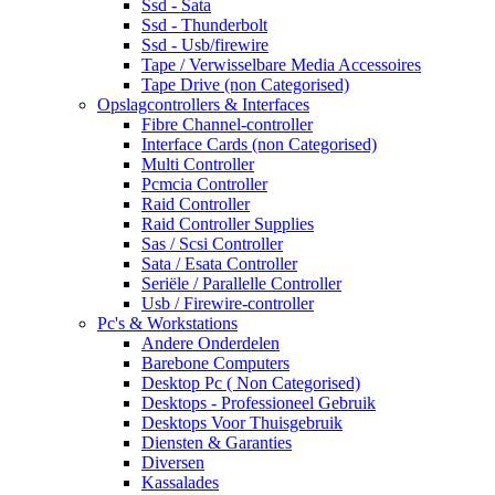
Ssd - Sata
Ssd - Thunderbolt
Ssd - Usb/firewire
Tape / Verwisselbare Media Accessoires
Tape Drive (non Categorised)
Opslagcontrollers & Interfaces
Fibre Channel-controller
Interface Cards (non Categorised)
Multi Controller
Pcmcia Controller
Raid Controller
Raid Controller Supplies
Sas / Scsi Controller
Sata / Esata Controller
Seriële / Parallelle Controller
Usb / Firewire-controller
Pc's & Workstations
Andere Onderdelen
Barebone Computers
Desktop Pc ( Non Categorised)
Desktops - Professioneel Gebruik
Desktops Voor Thuisgebruik
Diensten & Garanties
Diversen
Kassalades