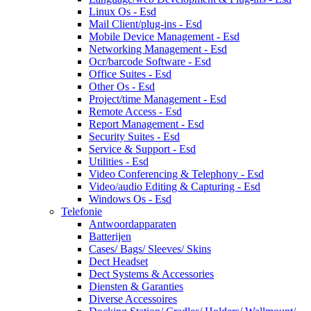
Linux Os - Esd
Mail Client/plug-ins - Esd
Mobile Device Management - Esd
Networking Management - Esd
Ocr/barcode Software - Esd
Office Suites - Esd
Other Os - Esd
Project/time Management - Esd
Remote Access - Esd
Report Management - Esd
Security Suites - Esd
Service & Support - Esd
Utilities - Esd
Video Conferencing & Telephony - Esd
Video/audio Editing & Capturing - Esd
Windows Os - Esd
Telefonie
Antwoordapparaten
Batterijen
Cases/ Bags/ Sleeves/ Skins
Dect Headset
Dect Systems & Accessories
Diensten & Garanties
Diverse Accessoires