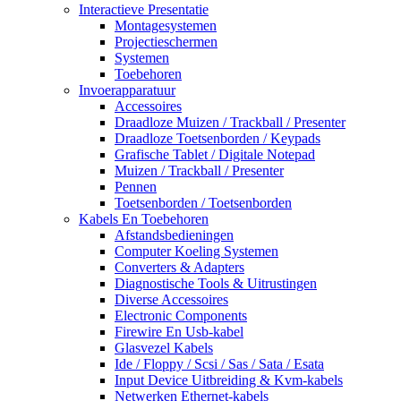
Interactieve Presentatie
Montagesystemen
Projectieschermen
Systemen
Toebehoren
Invoerapparatuur
Accessoires
Draadloze Muizen / Trackball / Presenter
Draadloze Toetsenborden / Keypads
Grafische Tablet / Digitale Notepad
Muizen / Trackball / Presenter
Pennen
Toetsenborden / Toetsenborden
Kabels En Toebehoren
Afstandsbedieningen
Computer Koeling Systemen
Converters & Adapters
Diagnostische Tools & Uitrustingen
Diverse Accessoires
Electronic Components
Firewire En Usb-kabel
Glasvezel Kabels
Ide / Floppy / Scsi / Sas / Sata / Esata
Input Device Uitbreiding & Kvm-kabels
Netwerken Ethernet-kabels