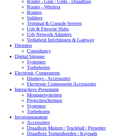
Router - Gsm / Umts - Draadloos
Router - Wireless
Routers
Splitters
Terminal & Console Servers
Usb & Firewire Hubs
Usb Network Adapters
Veiligheid Inrichtingen & Gateway
Diensten
Consultancy
Digital Signage
Systemen
Toebehoren
Electronic Components
Displays - Accessories
Electronic Components Accessories
Interactieve Presentatie
Montagesystemen
Projectieschermen
Systemen
Toebehoren
Invoerapparatuur
Accessoires
Draadloze Muizen / Trackball / Presenter
Draadloze Toetsenborden / Keypads