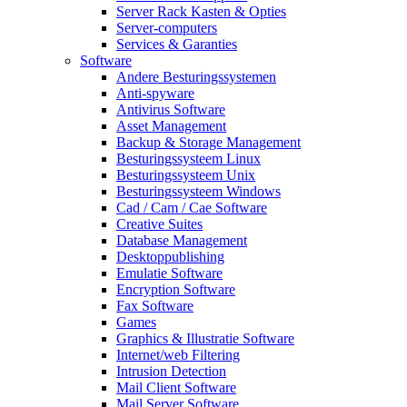
Server Rack Kasten & Opties
Server-computers
Services & Garanties
Software
Andere Besturingssystemen
Anti-spyware
Antivirus Software
Asset Management
Backup & Storage Management
Besturingssysteem Linux
Besturingssysteem Unix
Besturingssysteem Windows
Cad / Cam / Cae Software
Creative Suites
Database Management
Desktoppublishing
Emulatie Software
Encryption Software
Fax Software
Games
Graphics & Illustratie Software
Internet/web Filtering
Intrusion Detection
Mail Client Software
Mail Server Software