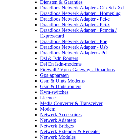
Diensten & Garanties
Draadloos Netwerk Adapter - Cf / Sd / Xd
Draadloos Netwerk Adapter - Homeplug
Draadloos Netwerk Adapter - Pci-e
Draadloos Netwerk Adapter - Pci-x
Draadloos Netwerk Adapter - Pcmcia /
Expresscard
Draadloos Netwerk Adapter - Poe
Draadloos Netwerk Adapter - Usb
Draadloos Netwerk Adapterr - Pci
Dsl & Isdn Routers
Dsl En Isdn-modems
Firewall / Vpn / Gateway - Draadloos
Gps-apparaten
Gsm & Umts Modems
Gsm & Umts-routers
Kvm-switches
Licence
Media Converter & Transceiver
Modem
Netwerk Accessoires
Netwerk Adapters
Netwerk Bridges
Netwerk Extender & Repeater
Netwerk Modules