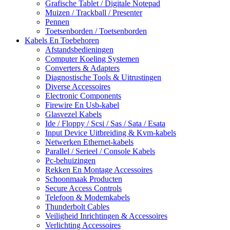
Grafische Tablet / Digitale Notepad
Muizen / Trackball / Presenter
Pennen
Toetsenborden / Toetsenborden
Kabels En Toebehoren
Afstandsbedieningen
Computer Koeling Systemen
Converters & Adapters
Diagnostische Tools & Uitrustingen
Diverse Accessoires
Electronic Components
Firewire En Usb-kabel
Glasvezel Kabels
Ide / Floppy / Scsi / Sas / Sata / Esata
Input Device Uitbreiding & Kvm-kabels
Netwerken Ethernet-kabels
Parallel / Serieel / Console Kabels
Pc-behuizingen
Rekken En Montage Accessoires
Schoonmaak Producten
Secure Access Controls
Telefoon & Modemkabels
Thunderbolt Cables
Veiligheid Inrichtingen & Accessoires
Verlichting Accessoires