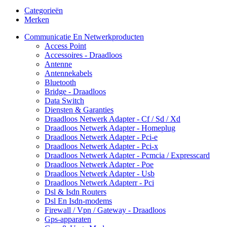
Categorieën
Merken
Communicatie En Netwerkproducten
Access Point
Accessoires - Draadloos
Antenne
Antennekabels
Bluetooth
Bridge - Draadloos
Data Switch
Diensten & Garanties
Draadloos Netwerk Adapter - Cf / Sd / Xd
Draadloos Netwerk Adapter - Homeplug
Draadloos Netwerk Adapter - Pci-e
Draadloos Netwerk Adapter - Pci-x
Draadloos Netwerk Adapter - Pcmcia / Expresscard
Draadloos Netwerk Adapter - Poe
Draadloos Netwerk Adapter - Usb
Draadloos Netwerk Adapterr - Pci
Dsl & Isdn Routers
Dsl En Isdn-modems
Firewall / Vpn / Gateway - Draadloos
Gps-apparaten