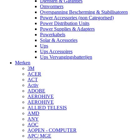
Diensten & Garanties
Omvormers
Overspanning Bescherming & Stabilisatoren
Power Accessories (non Categorised)
Power Distribution Units
Power Supplies & Adapters
Powerkabels
Solar & Acessories
Ups
Ups Accessoires
Ups Vervangingsbatterijen
Merken
3M
ACER
ACT
Activ
ADOBE
AEROHIVE
AEROHIVE
ALLIED TELESIS
AMD
ANY
AOC
AOPEN - COMPUTER
APC/ MGE