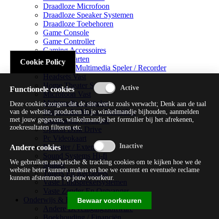
Draadloze Microfoon
Draadloze Speaker Systemen
Draadloze Toebehoren
Game Console
Game Controller
Gaming Accessoires
Geluidskaarten
Cookie Policy
Handheld Multimedia Speler / Recorder
Headsets Vast
Home Theater Systems
Functionele cookies
Microfoon Vast
Multimedia Consoles
Deze cookies zorgen dat de site werkt zoals verwacht; Denk aan de taal
Multimedia Mixer / Versterker
van de website, producten in je winkelmandje bijhouden, aanmelden
met jouw gegevens, winkelmandje het formulier bij het afrekenen,
Multimedia Productie
zoekresultaten filteren etc.
Optical Disk Drive
Pc Videokaart
Repeater / Extender
Andere cookies
Sound Systems Hi-fi
We gebruiken analytische & tracking cookies om te kijken hoe we de
Splitter
website beter kunnen maken en hoe we content en eventuele reclame
Tuners En Recorders
kunnen afstemmen op jouw voorkeur.
Vaste Luidsprekersystemen
Vaste Zender En Ontvanger
Onderwijs & Recreatie
Bewaar voorkeuren
Andere Beveiligingssoftware
Boekhouding / Financiën