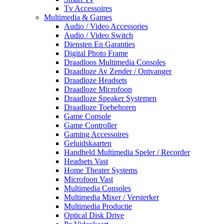
Tv Accessoires
Multimedia & Games
Audio / Video Accessories
Audio / Video Switch
Diensten En Garanties
Digital Photo Frame
Draadloos Multimedia Consoles
Draadloze Av Zender / Ontvanger
Draadloze Headsets
Draadloze Microfoon
Draadloze Speaker Systemen
Draadloze Toebehoren
Game Console
Game Controller
Gaming Accessoires
Geluidskaarten
Handheld Multimedia Speler / Recorder
Headsets Vast
Home Theater Systems
Microfoon Vast
Multimedia Consoles
Multimedia Mixer / Versterker
Multimedia Productie
Optical Disk Drive