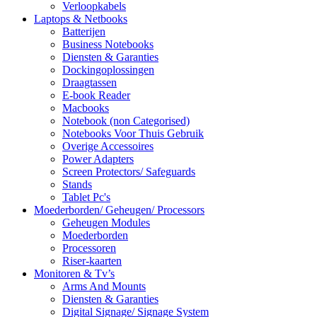
Verloopkabels
Laptops & Netbooks
Batterijen
Business Notebooks
Diensten & Garanties
Dockingoplossingen
Draagtassen
E-book Reader
Macbooks
Notebook (non Categorised)
Notebooks Voor Thuis Gebruik
Overige Accessoires
Power Adapters
Screen Protectors/ Safeguards
Stands
Tablet Pc's
Moederborden/ Geheugen/ Processors
Geheugen Modules
Moederborden
Processoren
Riser-kaarten
Monitoren & Tv’s
Arms And Mounts
Diensten & Garanties
Digital Signage/ Signage System