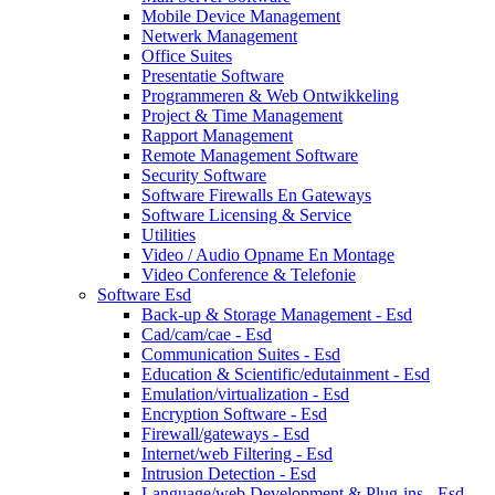
Mobile Device Management
Netwerk Management
Office Suites
Presentatie Software
Programmeren & Web Ontwikkeling
Project & Time Management
Rapport Management
Remote Management Software
Security Software
Software Firewalls En Gateways
Software Licensing & Service
Utilities
Video / Audio Opname En Montage
Video Conference & Telefonie
Software Esd
Back-up & Storage Management - Esd
Cad/cam/cae - Esd
Communication Suites - Esd
Education & Scientific/edutainment - Esd
Emulation/virtualization - Esd
Encryption Software - Esd
Firewall/gateways - Esd
Internet/web Filtering - Esd
Intrusion Detection - Esd
Language/web Development & Plug-ins - Esd