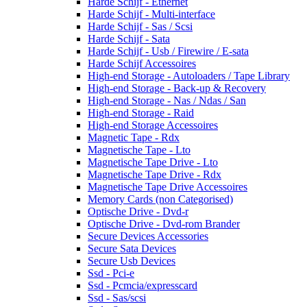
Harde Schijf - Ethernet
Harde Schijf - Multi-interface
Harde Schijf - Sas / Scsi
Harde Schijf - Sata
Harde Schijf - Usb / Firewire / E-sata
Harde Schijf Accessoires
High-end Storage - Autoloaders / Tape Library
High-end Storage - Back-up & Recovery
High-end Storage - Nas / Ndas / San
High-end Storage - Raid
High-end Storage Accessoires
Magnetic Tape - Rdx
Magnetische Tape - Lto
Magnetische Tape Drive - Lto
Magnetische Tape Drive - Rdx
Magnetische Tape Drive Accessoires
Memory Cards (non Categorised)
Optische Drive - Dvd-r
Optische Drive - Dvd-rom Brander
Secure Devices Accessories
Secure Sata Devices
Secure Usb Devices
Ssd - Pci-e
Ssd - Pcmcia/expresscard
Ssd - Sas/scsi