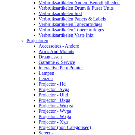
Verbruiksartikelen Andere Benodigdheden
Verbruiksartikelen Drum & Fuser Units
Verbruiksartikelen Inkt
Verbruiksartikelen Papers & Labels
Verbruiksartikelen Tapecartridges
Verbruiksartikelen Tonercartridges
Verbruiksartikelen Vaste Inkt
Projectoren
Accessoires - Andere
Arms And Mounts
Draagtassen
Garantie & Service
Interactive Pen/ Pointer
Lampen
Lenzen
Projector - Hd
Projector - Svga
Projector - Uhd
Projector - Uxga
Projector - Wuxga
Projector - Wvga
Projector - Wxga
Projector - Xga
Projector (non Categorised)
Screens