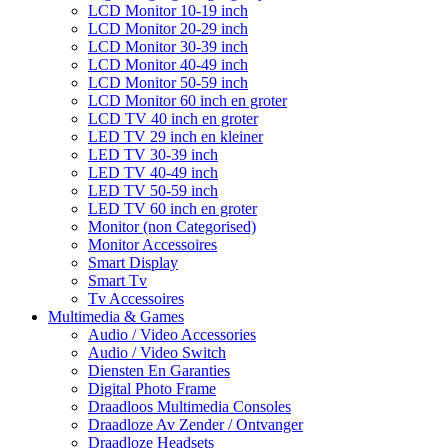
LCD Monitor 10-19 inch
LCD Monitor 20-29 inch
LCD Monitor 30-39 inch
LCD Monitor 40-49 inch
LCD Monitor 50-59 inch
LCD Monitor 60 inch en groter
LCD TV 40 inch en groter
LED TV 29 inch en kleiner
LED TV 30-39 inch
LED TV 40-49 inch
LED TV 50-59 inch
LED TV 60 inch en groter
Monitor (non Categorised)
Monitor Accessoires
Smart Display
Smart Tv
Tv Accessoires
Multimedia & Games
Audio / Video Accessories
Audio / Video Switch
Diensten En Garanties
Digital Photo Frame
Draadloos Multimedia Consoles
Draadloze Av Zender / Ontvanger
Draadloze Headsets