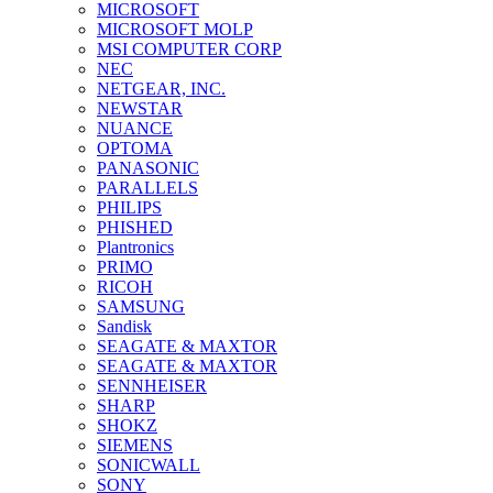
MICROSOFT
MICROSOFT MOLP
MSI COMPUTER CORP
NEC
NETGEAR, INC.
NEWSTAR
NUANCE
OPTOMA
PANASONIC
PARALLELS
PHILIPS
PHISHED
Plantronics
PRIMO
RICOH
SAMSUNG
Sandisk
SEAGATE & MAXTOR
SEAGATE & MAXTOR
SENNHEISER
SHARP
SHOKZ
SIEMENS
SONICWALL
SONY