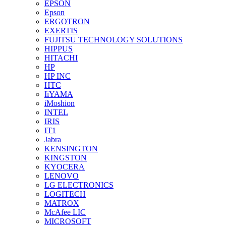
EPSON
Epson
ERGOTRON
EXERTIS
FUJITSU TECHNOLOGY SOLUTIONS
HIPPUS
HITACHI
HP
HP INC
HTC
IiYAMA
iMoshion
INTEL
IRIS
IT1
Jabra
KENSINGTON
KINGSTON
KYOCERA
LENOVO
LG ELECTRONICS
LOGITECH
MATROX
McAfee LIC
MICROSOFT