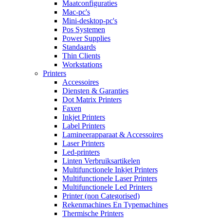
Maatconfiguraties
Mac-pc's
Mini-desktop-pc's
Pos Systemen
Power Supplies
Standaards
Thin Clients
Workstations
Printers
Accessoires
Diensten & Garanties
Dot Matrix Printers
Faxen
Inkjet Printers
Label Printers
Lamineerapparaat & Accessoires
Laser Printers
Led-printers
Linten Verbruiksartikelen
Multifunctionele Inkjet Printers
Multifunctionele Laser Printers
Multifunctionele Led Printers
Printer (non Categorised)
Rekenmachines En Typemachines
Thermische Printers