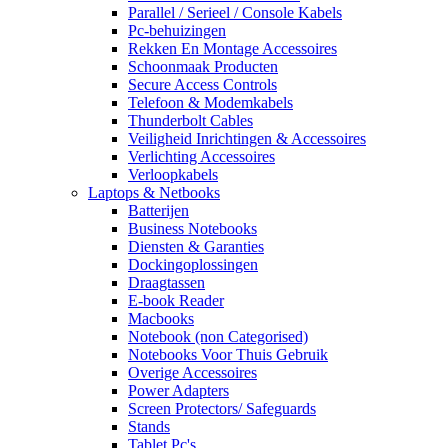
Parallel / Serieel / Console Kabels
Pc-behuizingen
Rekken En Montage Accessoires
Schoonmaak Producten
Secure Access Controls
Telefoon & Modemkabels
Thunderbolt Cables
Veiligheid Inrichtingen & Accessoires
Verlichting Accessoires
Verloopkabels
Laptops & Netbooks
Batterijen
Business Notebooks
Diensten & Garanties
Dockingoplossingen
Draagtassen
E-book Reader
Macbooks
Notebook (non Categorised)
Notebooks Voor Thuis Gebruik
Overige Accessoires
Power Adapters
Screen Protectors/ Safeguards
Stands
Tablet Pc's