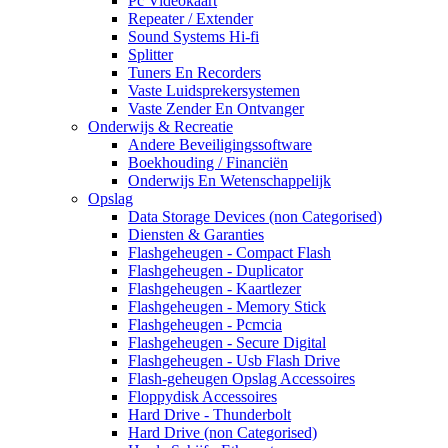
Pc Videokaart
Repeater / Extender
Sound Systems Hi-fi
Splitter
Tuners En Recorders
Vaste Luidsprekersystemen
Vaste Zender En Ontvanger
Onderwijs & Recreatie
Andere Beveiligingssoftware
Boekhouding / Financiën
Onderwijs En Wetenschappelijk
Opslag
Data Storage Devices (non Categorised)
Diensten & Garanties
Flashgeheugen - Compact Flash
Flashgeheugen - Duplicator
Flashgeheugen - Kaartlezer
Flashgeheugen - Memory Stick
Flashgeheugen - Pcmcia
Flashgeheugen - Secure Digital
Flashgeheugen - Usb Flash Drive
Flash-geheugen Opslag Accessoires
Floppydisk Accessoires
Hard Drive - Thunderbolt
Hard Drive (non Categorised)