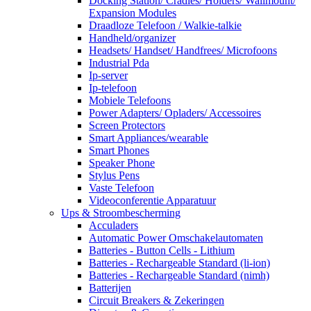
Docking Station/ Cradles/ Holders/ Wallmount/
Expansion Modules
Draadloze Telefoon / Walkie-talkie
Handheld/organizer
Headsets/ Handset/ Handfrees/ Microfoons
Industrial Pda
Ip-server
Ip-telefoon
Mobiele Telefoons
Power Adapters/ Opladers/ Accessoires
Screen Protectors
Smart Appliances/wearable
Smart Phones
Speaker Phone
Stylus Pens
Vaste Telefoon
Videoconferentie Apparatuur
Ups & Stroombescherming
Acculaders
Automatic Power Omschakelautomaten
Batteries - Button Cells - Lithium
Batteries - Rechargeable Standard (li-ion)
Batteries - Rechargeable Standard (nimh)
Batterijen
Circuit Breakers & Zekeringen