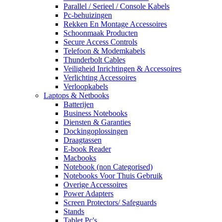
Parallel / Serieel / Console Kabels
Pc-behuizingen
Rekken En Montage Accessoires
Schoonmaak Producten
Secure Access Controls
Telefoon & Modemkabels
Thunderbolt Cables
Veiligheid Inrichtingen & Accessoires
Verlichting Accessoires
Verloopkabels
Laptops & Netbooks
Batterijen
Business Notebooks
Diensten & Garanties
Dockingoplossingen
Draagtassen
E-book Reader
Macbooks
Notebook (non Categorised)
Notebooks Voor Thuis Gebruik
Overige Accessoires
Power Adapters
Screen Protectors/ Safeguards
Stands
Tablet Pc's