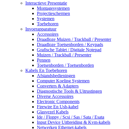
Interactieve Presentatie
Montagesystemen
Projectieschermen
Systemen
Toebehoren
Invoerapparatuur
Accessoires
Draadloze Muizen / Trackball / Presenter
Draadloze Toetsenborden / Keypads
Grafische Tablet / Digitale Notepad
Muizen / Trackball / Presenter
Pennen
Toetsenborden / Toetsenborden
Kabels En Toebehoren
Afstandsbedieningen
Computer Koeling Systemen
Converters & Adapters
Diagnostische Tools & Uitrustingen
Diverse Accessoires
Electronic Components
Firewire En Usb-kabel
Glasvezel Kabels
Ide / Floppy / Scsi / Sas / Sata / Esata
Input Device Uitbreiding & Kvm-kabels
Netwerken Ethernet-kabels