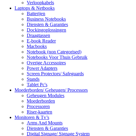
Verloopkabels
Laptops & Netbooks
Batterijen
Business Notebooks
Diensten & Garanties
Dockingoplossingen
Draagtassen
E-book Reader
Macbooks
Notebook (non Categorised)
Notebooks Voor Thuis Gebruik
Overige Accessoires
Power Adapters
Screen Protectors/ Safeguards
Stands
Tablet Pc's
Moederborden/ Geheugen/ Processors
Geheugen Modules
Moederborden
Processoren
Riser-kaarten
Monitoren & Tv’s
Arms And Mounts
Diensten & Garanties
Digital Signage/ Signage System