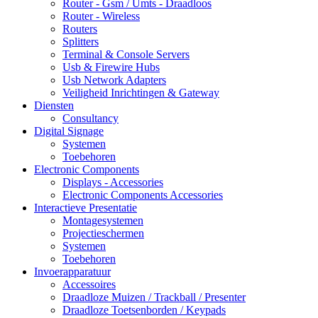
Router - Gsm / Umts - Draadloos
Router - Wireless
Routers
Splitters
Terminal & Console Servers
Usb & Firewire Hubs
Usb Network Adapters
Veiligheid Inrichtingen & Gateway
Diensten
Consultancy
Digital Signage
Systemen
Toebehoren
Electronic Components
Displays - Accessories
Electronic Components Accessories
Interactieve Presentatie
Montagesystemen
Projectieschermen
Systemen
Toebehoren
Invoerapparatuur
Accessoires
Draadloze Muizen / Trackball / Presenter
Draadloze Toetsenborden / Keypads