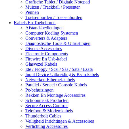
Grafische Tablet / Digitale Notepad
Muizen / Trackball / Presenter
Pennen
Toetsenborden / Toetsenborden
Kabels En Toebehoren
Afstandsbedieningen
Computer Koeling Systemen
Converters & Adapters
Diagnostische Tools & Uitrustingen
Diverse Accessoires
Electronic Components
Firewire En Usb-kabel
Glasvezel Kabels
Ide / Floppy / Scsi / Sas / Sata / Esata
Input Device Uitbreiding & Kvm-kabels
Netwerken Ethernet-kabels
Parallel / Serieel / Console Kabels
Pc-behuizingen
Rekken En Montage Accessoires
Schoonmaak Producten
Secure Access Controls
Telefoon & Modemkabels
Thunderbolt Cables
Veiligheid Inrichtingen & Accessoires
Verlichting Accessoires