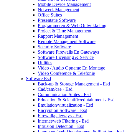
Mobile Device Management
Netwerk Management
Office Suites
Presentatie Software
Programmeren & Web Ontwikkeling
Project & Time Management
Rapport Management
Remote Management Software
Security Software
Software Firewalls En Gateways
Software Licensing & Service
Utilities
Video / Audio Opname En Montage
Video Conference & Telefonie
Software Esd
Back-up & Storage Management - Esd
Cad/cam/cae - Esd
Communication Suites - Esd
Education & Scientific/edutainment - Esd
Emulation/virtualization - Esd
Encryption Software - Esd
Firewall/gateways - Esd
Internet/web Filtering - Esd
Intrusion Detection - Esd
Language/web Development & Plug-ins - Esd