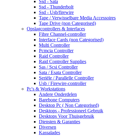
Ssd - Sata
Ssd - Thunderbolt
Ssd - Usb/firewire
Tape / Verwisselbare Media Accessoires
Tape Drive (non Categorised)
Opslagcontrollers & Interfaces
Fibre Channel-controller
Interface Cards (non Categorised)
Multi Controller
Pcmcia Controller
Raid Controller
Raid Controller Supplies
Sas / Scsi Controller
Sata / Esata Controller
Seriële / Parallelle Controller
Usb / Firewire-controller
Pc's & Workstations
Andere Onderdelen
Barebone Computers
Desktop Pc ( Non Categorised)
Desktops - Professioneel Gebruik
Desktops Voor Thuisgebruik
Diensten & Garanties
Diversen
Kassalades