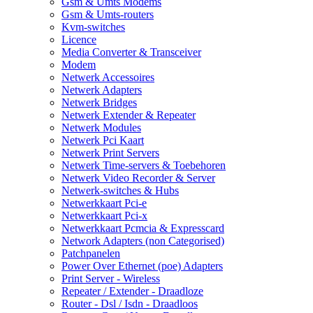
Gsm & Umts Modems
Gsm & Umts-routers
Kvm-switches
Licence
Media Converter & Transceiver
Modem
Netwerk Accessoires
Netwerk Adapters
Netwerk Bridges
Netwerk Extender & Repeater
Netwerk Modules
Netwerk Pci Kaart
Netwerk Print Servers
Netwerk Time-servers & Toebehoren
Netwerk Video Recorder & Server
Netwerk-switches & Hubs
Netwerkkaart Pci-e
Netwerkkaart Pci-x
Netwerkkaart Pcmcia & Expresscard
Network Adapters (non Categorised)
Patchpanelen
Power Over Ethernet (poe) Adapters
Print Server - Wireless
Repeater / Extender - Draadloze
Router - Dsl / Isdn - Draadloos