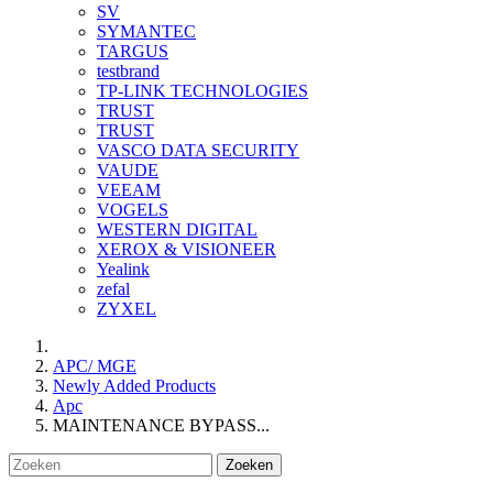
SV
SYMANTEC
TARGUS
testbrand
TP-LINK TECHNOLOGIES
TRUST
TRUST
VASCO DATA SECURITY
VAUDE
VEEAM
VOGELS
WESTERN DIGITAL
XEROX & VISIONEER
Yealink
zefal
ZYXEL
APC/ MGE
Newly Added Products
Apc
MAINTENANCE BYPASS...
Zoeken