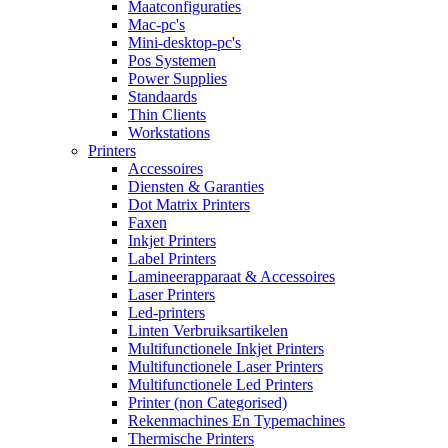
Maatconfiguraties
Mac-pc's
Mini-desktop-pc's
Pos Systemen
Power Supplies
Standaards
Thin Clients
Workstations
Printers
Accessoires
Diensten & Garanties
Dot Matrix Printers
Faxen
Inkjet Printers
Label Printers
Lamineerapparaat & Accessoires
Laser Printers
Led-printers
Linten Verbruiksartikelen
Multifunctionele Inkjet Printers
Multifunctionele Laser Printers
Multifunctionele Led Printers
Printer (non Categorised)
Rekenmachines En Typemachines
Thermische Printers