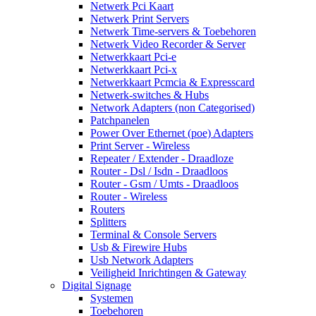
Netwerk Pci Kaart
Netwerk Print Servers
Netwerk Time-servers & Toebehoren
Netwerk Video Recorder & Server
Netwerkkaart Pci-e
Netwerkkaart Pci-x
Netwerkkaart Pcmcia & Expresscard
Netwerk-switches & Hubs
Network Adapters (non Categorised)
Patchpanelen
Power Over Ethernet (poe) Adapters
Print Server - Wireless
Repeater / Extender - Draadloze
Router - Dsl / Isdn - Draadloos
Router - Gsm / Umts - Draadloos
Router - Wireless
Routers
Splitters
Terminal & Console Servers
Usb & Firewire Hubs
Usb Network Adapters
Veiligheid Inrichtingen & Gateway
Digital Signage
Systemen
Toebehoren