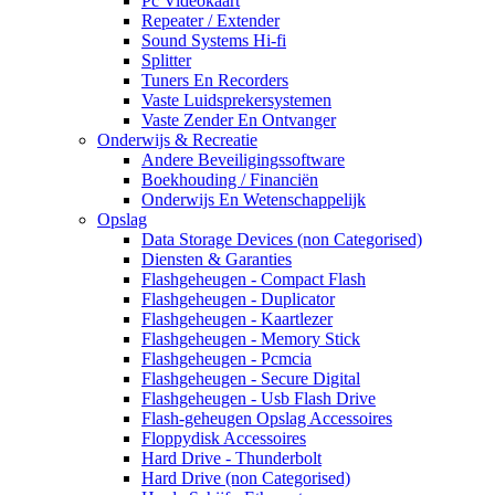
Pc Videokaart
Repeater / Extender
Sound Systems Hi-fi
Splitter
Tuners En Recorders
Vaste Luidsprekersystemen
Vaste Zender En Ontvanger
Onderwijs & Recreatie
Andere Beveiligingssoftware
Boekhouding / Financiën
Onderwijs En Wetenschappelijk
Opslag
Data Storage Devices (non Categorised)
Diensten & Garanties
Flashgeheugen - Compact Flash
Flashgeheugen - Duplicator
Flashgeheugen - Kaartlezer
Flashgeheugen - Memory Stick
Flashgeheugen - Pcmcia
Flashgeheugen - Secure Digital
Flashgeheugen - Usb Flash Drive
Flash-geheugen Opslag Accessoires
Floppydisk Accessoires
Hard Drive - Thunderbolt
Hard Drive (non Categorised)