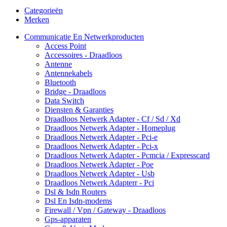
Categorieën
Merken
Communicatie En Netwerkproducten
Access Point
Accessoires - Draadloos
Antenne
Antennekabels
Bluetooth
Bridge - Draadloos
Data Switch
Diensten & Garanties
Draadloos Netwerk Adapter - Cf / Sd / Xd
Draadloos Netwerk Adapter - Homeplug
Draadloos Netwerk Adapter - Pci-e
Draadloos Netwerk Adapter - Pci-x
Draadloos Netwerk Adapter - Pcmcia / Expresscard
Draadloos Netwerk Adapter - Poe
Draadloos Netwerk Adapter - Usb
Draadloos Netwerk Adapterr - Pci
Dsl & Isdn Routers
Dsl En Isdn-modems
Firewall / Vpn / Gateway - Draadloos
Gps-apparaten