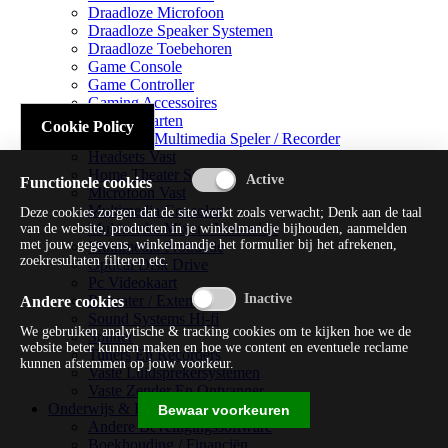
Draadloze Microfoon
Draadloze Speaker Systemen
Draadloze Toebehoren
Game Console
Game Controller
Gaming Accessoires
Geluidskaarten
Cookie Policy
Handheld Multimedia Speler / Recorder
Headsets Vast
Home Theater Systems
Functionele cookies
Microfoon Vast
Multimedia Consoles
Deze cookies zorgen dat de site werkt zoals verwacht; Denk aan de taal
Multimedia Mixer / Versterker
van de website, producten in je winkelmandje bijhouden, aanmelden
met jouw gegevens, winkelmandje het formulier bij het afrekenen,
Multimedia Productie
zoekresultaten filteren etc.
Optical Disk Drive
Pc Videokaart
Repeater / Extender
Andere cookies
Sound Systems Hi-fi
We gebruiken analytische & tracking cookies om te kijken hoe we de
Splitter
website beter kunnen maken en hoe we content en eventuele reclame
Tuners En Recorders
kunnen afstemmen op jouw voorkeur.
Vaste Luidsprekersystemen
Vaste Zender En Ontvanger
Onderwijs & Recreatie
Bewaar voorkeuren
Andere Beveiligingssoftware
Boekhouding / Financiën