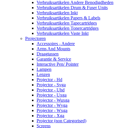
Verbruiksartikelen Andere Benodigdheden
Verbruiksartikelen Drum & Fuser Units
Verbruiksartikelen Inkt
Verbruiksartikelen Papers & Labels
Verbruiksartikelen Tapecartridges
Verbruiksartikelen Tonercartridges
Verbruiksartikelen Vaste Inkt
Projectoren
Accessoires - Andere
Arms And Mounts
Draagtassen
Garantie & Service
Interactive Pen/ Pointer
Lampen
Lenzen
Projector - Hd
Projector - Svga
Projector - Uhd
Projector - Uxga
Projector - Wuxga
Projector - Wvga
Projector - Wxga
Projector - Xga
Projector (non Categorised)
Screens