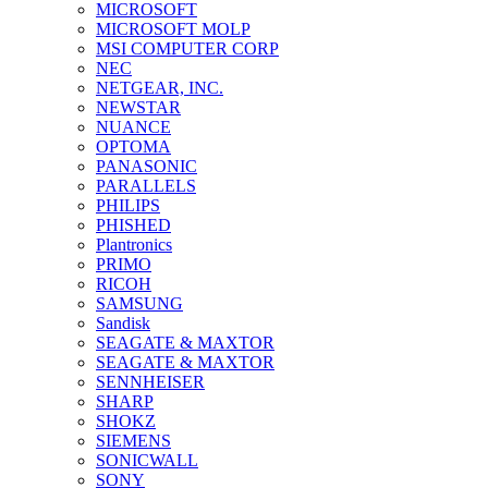
MICROSOFT
MICROSOFT MOLP
MSI COMPUTER CORP
NEC
NETGEAR, INC.
NEWSTAR
NUANCE
OPTOMA
PANASONIC
PARALLELS
PHILIPS
PHISHED
Plantronics
PRIMO
RICOH
SAMSUNG
Sandisk
SEAGATE & MAXTOR
SEAGATE & MAXTOR
SENNHEISER
SHARP
SHOKZ
SIEMENS
SONICWALL
SONY