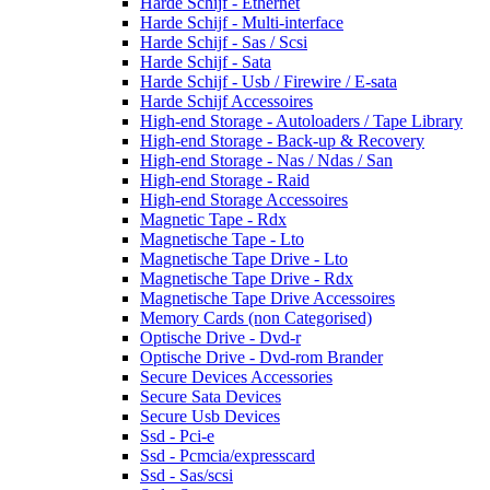
Harde Schijf - Ethernet
Harde Schijf - Multi-interface
Harde Schijf - Sas / Scsi
Harde Schijf - Sata
Harde Schijf - Usb / Firewire / E-sata
Harde Schijf Accessoires
High-end Storage - Autoloaders / Tape Library
High-end Storage - Back-up & Recovery
High-end Storage - Nas / Ndas / San
High-end Storage - Raid
High-end Storage Accessoires
Magnetic Tape - Rdx
Magnetische Tape - Lto
Magnetische Tape Drive - Lto
Magnetische Tape Drive - Rdx
Magnetische Tape Drive Accessoires
Memory Cards (non Categorised)
Optische Drive - Dvd-r
Optische Drive - Dvd-rom Brander
Secure Devices Accessories
Secure Sata Devices
Secure Usb Devices
Ssd - Pci-e
Ssd - Pcmcia/expresscard
Ssd - Sas/scsi