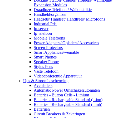
Docking Station/ Cradles/ Holders/ Wallmount/
Expansion Modules
Draadloze Telefoon / Walkie-talkie
Handheld/organizer
Headsets/ Handset/ Handfrees/ Microfoons
Industrial Pda
Ip-server
Ip-telefoon
Mobiele Telefoons
Power Adapters/ Opladers/ Accessoires
Screen Protectors
Smart Appliances/wearable
Smart Phones
Speaker Phone
Stylus Pens
Vaste Telefoon
Videoconferentie Apparatuur
Ups & Stroombescherming
Acculaders
Automatic Power Omschakelautomaten
Batteries - Button Cells - Lithium
Batteries - Rechargeable Standard (li-ion)
Batteries - Rechargeable Standard (nimh)
Batterijen
Circuit Breakers & Zekeringen