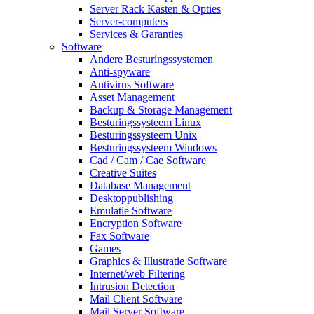
Server Rack Kasten & Opties
Server-computers
Services & Garanties
Software
Andere Besturingssystemen
Anti-spyware
Antivirus Software
Asset Management
Backup & Storage Management
Besturingssysteem Linux
Besturingssysteem Unix
Besturingssysteem Windows
Cad / Cam / Cae Software
Creative Suites
Database Management
Desktoppublishing
Emulatie Software
Encryption Software
Fax Software
Games
Graphics & Illustratie Software
Internet/web Filtering
Intrusion Detection
Mail Client Software
Mail Server Software