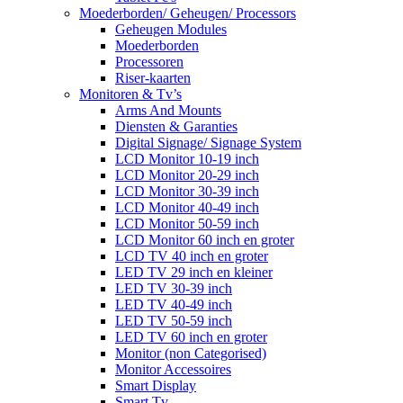
Moederborden/ Geheugen/ Processors
Geheugen Modules
Moederborden
Processoren
Riser-kaarten
Monitoren & Tv’s
Arms And Mounts
Diensten & Garanties
Digital Signage/ Signage System
LCD Monitor 10-19 inch
LCD Monitor 20-29 inch
LCD Monitor 30-39 inch
LCD Monitor 40-49 inch
LCD Monitor 50-59 inch
LCD Monitor 60 inch en groter
LCD TV 40 inch en groter
LED TV 29 inch en kleiner
LED TV 30-39 inch
LED TV 40-49 inch
LED TV 50-59 inch
LED TV 60 inch en groter
Monitor (non Categorised)
Monitor Accessoires
Smart Display
Smart Tv