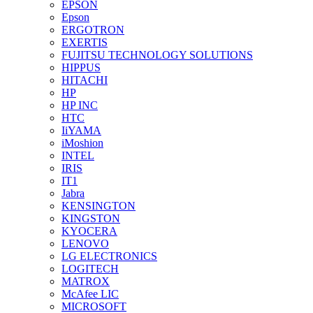
EPSON
Epson
ERGOTRON
EXERTIS
FUJITSU TECHNOLOGY SOLUTIONS
HIPPUS
HITACHI
HP
HP INC
HTC
IiYAMA
iMoshion
INTEL
IRIS
IT1
Jabra
KENSINGTON
KINGSTON
KYOCERA
LENOVO
LG ELECTRONICS
LOGITECH
MATROX
McAfee LIC
MICROSOFT