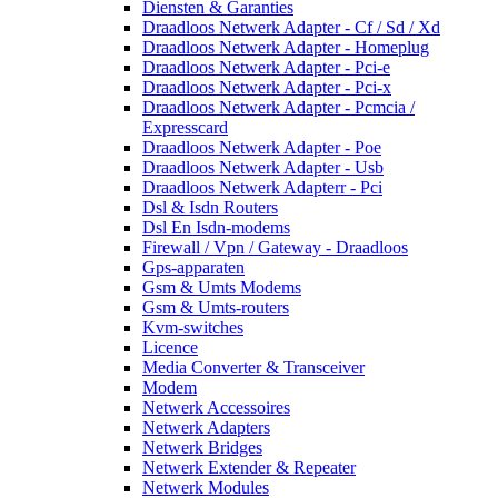
Diensten & Garanties
Draadloos Netwerk Adapter - Cf / Sd / Xd
Draadloos Netwerk Adapter - Homeplug
Draadloos Netwerk Adapter - Pci-e
Draadloos Netwerk Adapter - Pci-x
Draadloos Netwerk Adapter - Pcmcia /
Expresscard
Draadloos Netwerk Adapter - Poe
Draadloos Netwerk Adapter - Usb
Draadloos Netwerk Adapterr - Pci
Dsl & Isdn Routers
Dsl En Isdn-modems
Firewall / Vpn / Gateway - Draadloos
Gps-apparaten
Gsm & Umts Modems
Gsm & Umts-routers
Kvm-switches
Licence
Media Converter & Transceiver
Modem
Netwerk Accessoires
Netwerk Adapters
Netwerk Bridges
Netwerk Extender & Repeater
Netwerk Modules