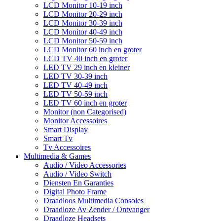
LCD Monitor 10-19 inch
LCD Monitor 20-29 inch
LCD Monitor 30-39 inch
LCD Monitor 40-49 inch
LCD Monitor 50-59 inch
LCD Monitor 60 inch en groter
LCD TV 40 inch en groter
LED TV 29 inch en kleiner
LED TV 30-39 inch
LED TV 40-49 inch
LED TV 50-59 inch
LED TV 60 inch en groter
Monitor (non Categorised)
Monitor Accessoires
Smart Display
Smart Tv
Tv Accessoires
Multimedia & Games
Audio / Video Accessories
Audio / Video Switch
Diensten En Garanties
Digital Photo Frame
Draadloos Multimedia Consoles
Draadloze Av Zender / Ontvanger
Draadloze Headsets