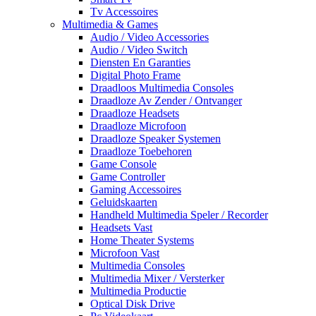
Tv Accessoires
Multimedia & Games
Audio / Video Accessories
Audio / Video Switch
Diensten En Garanties
Digital Photo Frame
Draadloos Multimedia Consoles
Draadloze Av Zender / Ontvanger
Draadloze Headsets
Draadloze Microfoon
Draadloze Speaker Systemen
Draadloze Toebehoren
Game Console
Game Controller
Gaming Accessoires
Geluidskaarten
Handheld Multimedia Speler / Recorder
Headsets Vast
Home Theater Systems
Microfoon Vast
Multimedia Consoles
Multimedia Mixer / Versterker
Multimedia Productie
Optical Disk Drive