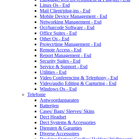
Linux Os - Esd
Mail Client/plug-ins - Esd
Mobile Device Management - Esd
Networking Management - Esd
Ocr/barcode Software - Esd
Office Suites - Esd
Other Os - Esd
Project/time Management - Esd
Remote Access - Esd
Report Management - Esd
Security Suites - Esd
Service & Support - Esd
Utilities - Esd
Video Conferencing & Telephony - Esd
Video/audio Editing & Capturing - Esd
Windows Os - Esd
Telefonie
Antwoordapparaten
Batterijen
Cases/ Bags/ Sleeves/ Skins
Dect Headset
Dect Systems & Accessories
Diensten & Garanties
Diverse Accessoires