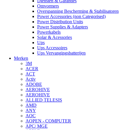
Diensten & Garanties
Omvormers
Overspanning Bescherming & Stabilisatoren
Power Accessories (non Categorised)
Power Distribution Units
Power Supplies & Adapters
Powerkabels
Solar & Acessories
Ups
Ups Accessoires
Ups Vervangingsbatterijen
Merken
3M
ACER
ACT
Activ
ADOBE
AEROHIVE
AEROHIVE
ALLIED TELESIS
AMD
ANY
AOC
AOPEN - COMPUTER
APC/ MGE