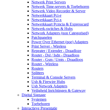
Netwerk Print Servers
Netwerk Time-servers & Toebehoren
Netwerk Video Recorder & Server
Netwerkkaart Pci-e
Netwerkkaart Pci-x
Netwerkkaart Pcmcia & Expresscard
Netwerk-switches & Hubs
Network Adapters (non Categorised)
Patchpanelen
Power Over Ethernet (poe) Adapters
Print Server - Wireless
Repeater / Extender - Draadloze
Router - Dsl / Isdn - Draadloos
Router - Gsm / Umts - Draadloos
Router - Wireless
Routers
Splitters
Terminal & Console Servers
Usb & Firewire Hubs
Usb Network Adapters
Veiligheid Inrichtingen & Gateway
Digital Signage
Systemen
Toebehoren
Interactieve Presentatie