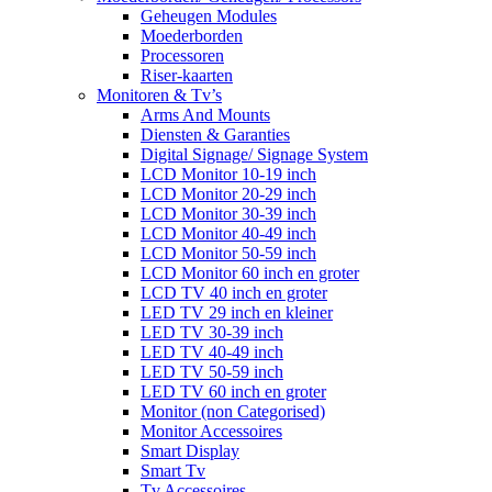
Geheugen Modules
Moederborden
Processoren
Riser-kaarten
Monitoren & Tv’s
Arms And Mounts
Diensten & Garanties
Digital Signage/ Signage System
LCD Monitor 10-19 inch
LCD Monitor 20-29 inch
LCD Monitor 30-39 inch
LCD Monitor 40-49 inch
LCD Monitor 50-59 inch
LCD Monitor 60 inch en groter
LCD TV 40 inch en groter
LED TV 29 inch en kleiner
LED TV 30-39 inch
LED TV 40-49 inch
LED TV 50-59 inch
LED TV 60 inch en groter
Monitor (non Categorised)
Monitor Accessoires
Smart Display
Smart Tv
Tv Accessoires