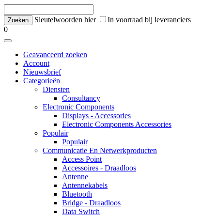
Sleutelwoorden hier
In voorraad bij leveranciers
0
Geavanceerd zoeken
Account
Nieuwsbrief
Categorieën
Diensten
Consultancy
Electronic Components
Displays - Accessories
Electronic Components Accessories
Populair
Populair
Communicatie En Netwerkproducten
Access Point
Accessoires - Draadloos
Antenne
Antennekabels
Bluetooth
Bridge - Draadloos
Data Switch