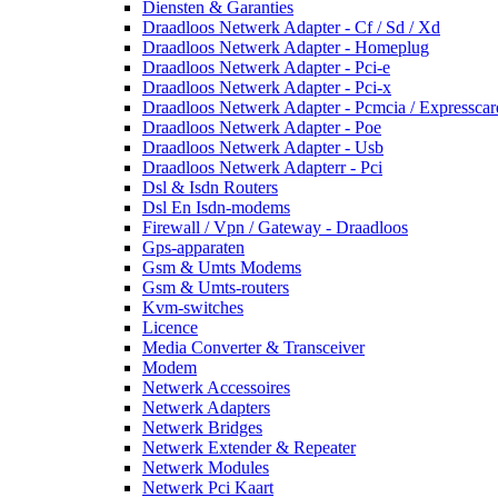
Diensten & Garanties
Draadloos Netwerk Adapter - Cf / Sd / Xd
Draadloos Netwerk Adapter - Homeplug
Draadloos Netwerk Adapter - Pci-e
Draadloos Netwerk Adapter - Pci-x
Draadloos Netwerk Adapter - Pcmcia / Expresscar
Draadloos Netwerk Adapter - Poe
Draadloos Netwerk Adapter - Usb
Draadloos Netwerk Adapterr - Pci
Dsl & Isdn Routers
Dsl En Isdn-modems
Firewall / Vpn / Gateway - Draadloos
Gps-apparaten
Gsm & Umts Modems
Gsm & Umts-routers
Kvm-switches
Licence
Media Converter & Transceiver
Modem
Netwerk Accessoires
Netwerk Adapters
Netwerk Bridges
Netwerk Extender & Repeater
Netwerk Modules
Netwerk Pci Kaart