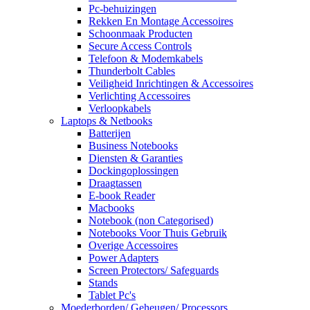
Pc-behuizingen
Rekken En Montage Accessoires
Schoonmaak Producten
Secure Access Controls
Telefoon & Modemkabels
Thunderbolt Cables
Veiligheid Inrichtingen & Accessoires
Verlichting Accessoires
Verloopkabels
Laptops & Netbooks
Batterijen
Business Notebooks
Diensten & Garanties
Dockingoplossingen
Draagtassen
E-book Reader
Macbooks
Notebook (non Categorised)
Notebooks Voor Thuis Gebruik
Overige Accessoires
Power Adapters
Screen Protectors/ Safeguards
Stands
Tablet Pc's
Moederborden/ Geheugen/ Processors