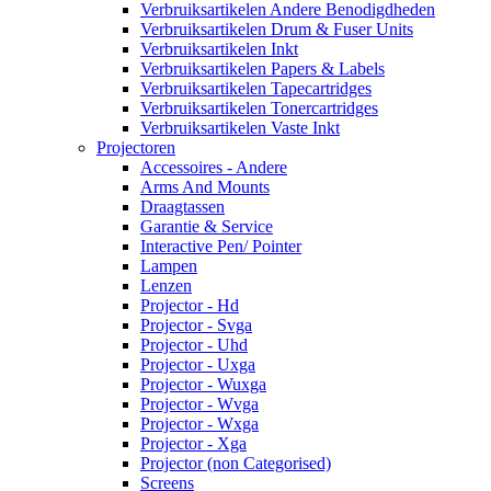
Verbruiksartikelen Andere Benodigdheden
Verbruiksartikelen Drum & Fuser Units
Verbruiksartikelen Inkt
Verbruiksartikelen Papers & Labels
Verbruiksartikelen Tapecartridges
Verbruiksartikelen Tonercartridges
Verbruiksartikelen Vaste Inkt
Projectoren
Accessoires - Andere
Arms And Mounts
Draagtassen
Garantie & Service
Interactive Pen/ Pointer
Lampen
Lenzen
Projector - Hd
Projector - Svga
Projector - Uhd
Projector - Uxga
Projector - Wuxga
Projector - Wvga
Projector - Wxga
Projector - Xga
Projector (non Categorised)
Screens