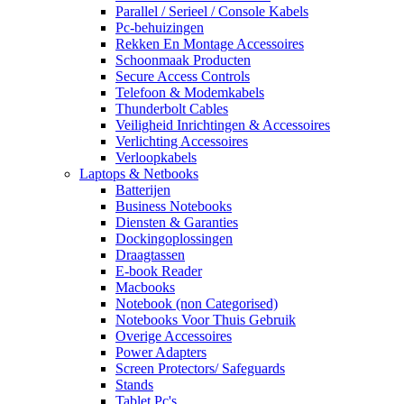
Parallel / Serieel / Console Kabels
Pc-behuizingen
Rekken En Montage Accessoires
Schoonmaak Producten
Secure Access Controls
Telefoon & Modemkabels
Thunderbolt Cables
Veiligheid Inrichtingen & Accessoires
Verlichting Accessoires
Verloopkabels
Laptops & Netbooks
Batterijen
Business Notebooks
Diensten & Garanties
Dockingoplossingen
Draagtassen
E-book Reader
Macbooks
Notebook (non Categorised)
Notebooks Voor Thuis Gebruik
Overige Accessoires
Power Adapters
Screen Protectors/ Safeguards
Stands
Tablet Pc's