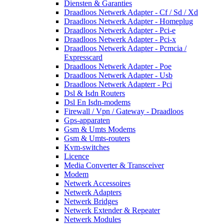
Diensten & Garanties
Draadloos Netwerk Adapter - Cf / Sd / Xd
Draadloos Netwerk Adapter - Homeplug
Draadloos Netwerk Adapter - Pci-e
Draadloos Netwerk Adapter - Pci-x
Draadloos Netwerk Adapter - Pcmcia /
Expresscard
Draadloos Netwerk Adapter - Poe
Draadloos Netwerk Adapter - Usb
Draadloos Netwerk Adapterr - Pci
Dsl & Isdn Routers
Dsl En Isdn-modems
Firewall / Vpn / Gateway - Draadloos
Gps-apparaten
Gsm & Umts Modems
Gsm & Umts-routers
Kvm-switches
Licence
Media Converter & Transceiver
Modem
Netwerk Accessoires
Netwerk Adapters
Netwerk Bridges
Netwerk Extender & Repeater
Netwerk Modules