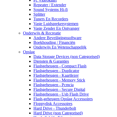
Pc Videokaart
Repeater / Extender
Sound Systems Hi-fi
Splitter
Tuners En Recorders
Vaste Luidsprekersystemen
Vaste Zender En Ontvanger
Onderwijs & Recreatie
Andere Beveiligingssoftware
Boekhouding / Financiën
Onderwijs En Wetenschappelijk
Opslag
Data Storage Devices (non Categorised)
Diensten & Garanties
Flashgeheugen - Compact Flash
Flashgeheugen - Duplicator
Flashgeheugen - Kaartlezer
Flashgeheugen - Memory Stick
Flashgeheugen - Pcmcia
Flashgeheugen - Secure Digital
Flashgeheugen - Usb Flash Drive
Flash-geheugen Opslag Accessoires
Floppydisk Accessoires
Hard Drive - Thunderbolt
Hard Drive (non Categorised)