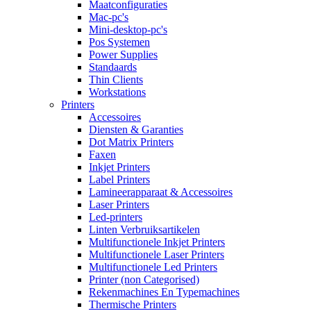
Maatconfiguraties
Mac-pc's
Mini-desktop-pc's
Pos Systemen
Power Supplies
Standaards
Thin Clients
Workstations
Printers
Accessoires
Diensten & Garanties
Dot Matrix Printers
Faxen
Inkjet Printers
Label Printers
Lamineerapparaat & Accessoires
Laser Printers
Led-printers
Linten Verbruiksartikelen
Multifunctionele Inkjet Printers
Multifunctionele Laser Printers
Multifunctionele Led Printers
Printer (non Categorised)
Rekenmachines En Typemachines
Thermische Printers