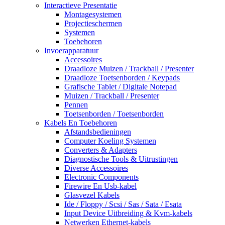
Interactieve Presentatie
Montagesystemen
Projectieschermen
Systemen
Toebehoren
Invoerapparatuur
Accessoires
Draadloze Muizen / Trackball / Presenter
Draadloze Toetsenborden / Keypads
Grafische Tablet / Digitale Notepad
Muizen / Trackball / Presenter
Pennen
Toetsenborden / Toetsenborden
Kabels En Toebehoren
Afstandsbedieningen
Computer Koeling Systemen
Converters & Adapters
Diagnostische Tools & Uitrustingen
Diverse Accessoires
Electronic Components
Firewire En Usb-kabel
Glasvezel Kabels
Ide / Floppy / Scsi / Sas / Sata / Esata
Input Device Uitbreiding & Kvm-kabels
Netwerken Ethernet-kabels