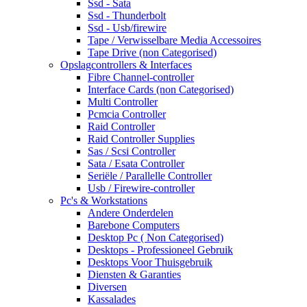
Ssd - Sata
Ssd - Thunderbolt
Ssd - Usb/firewire
Tape / Verwisselbare Media Accessoires
Tape Drive (non Categorised)
Opslagcontrollers & Interfaces
Fibre Channel-controller
Interface Cards (non Categorised)
Multi Controller
Pcmcia Controller
Raid Controller
Raid Controller Supplies
Sas / Scsi Controller
Sata / Esata Controller
Seriële / Parallelle Controller
Usb / Firewire-controller
Pc's & Workstations
Andere Onderdelen
Barebone Computers
Desktop Pc ( Non Categorised)
Desktops - Professioneel Gebruik
Desktops Voor Thuisgebruik
Diensten & Garanties
Diversen
Kassalades