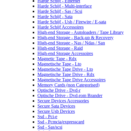
Harde Schijf - Ethernet
Harde Schijf - Multi-interface
Harde Schijf - Sas / Scsi
Harde Schijf - Sata
Harde Schijf - Usb / Firewire / E-sata
Harde Schijf Accessoires
High-end Storage - Autoloaders / Tape Library
High-end Storage - Back-up & Recovery
High-end Storage - Nas / Ndas / San
High-end Storage - Raid
High-end Storage Accessoires
Magnetic Tape - Rdx
Magnetische Tape - Lto
Magnetische Tape Drive - Lto
Magnetische Tape Drive - Rdx
Magnetische Tape Drive Accessoires
Memory Cards (non Categorised)
Optische Drive - Dvd-r
Optische Drive - Dvd-rom Brander
Secure Devices Accessories
Secure Sata Devices
Secure Usb Devices
Ssd - Pci-e
Ssd - Pcmcia/expresscard
Ssd - Sas/scsi