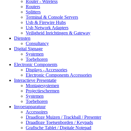
Router - Wireless
Routers
Splitters
Terminal & Console Servers
Usb & Firewire Hubs
Usb Network Adapters
Veiligheid Inrichtingen & Gateway
Diensten
Consultancy
Digital Signage
Systemen
Toebehoren
Electronic Components
Displays - Accessories
Electronic Components Accessories
Interactieve Presentatie
Montagesystemen
Projectieschermen
Systemen
Toebehoren
Invoerapparatuur
Accessoires
Draadloze Muizen / Trackball / Presenter
Draadloze Toetsenborden / Keypads
Grafische Tablet / Digitale Notepad