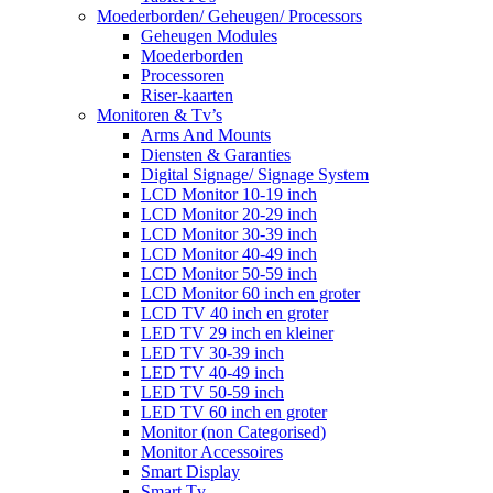
Moederborden/ Geheugen/ Processors
Geheugen Modules
Moederborden
Processoren
Riser-kaarten
Monitoren & Tv’s
Arms And Mounts
Diensten & Garanties
Digital Signage/ Signage System
LCD Monitor 10-19 inch
LCD Monitor 20-29 inch
LCD Monitor 30-39 inch
LCD Monitor 40-49 inch
LCD Monitor 50-59 inch
LCD Monitor 60 inch en groter
LCD TV 40 inch en groter
LED TV 29 inch en kleiner
LED TV 30-39 inch
LED TV 40-49 inch
LED TV 50-59 inch
LED TV 60 inch en groter
Monitor (non Categorised)
Monitor Accessoires
Smart Display
Smart Tv