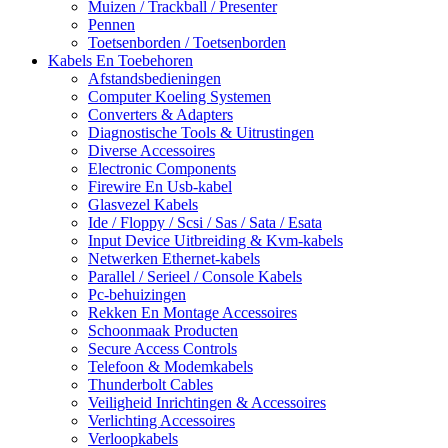
Muizen / Trackball / Presenter
Pennen
Toetsenborden / Toetsenborden
Kabels En Toebehoren
Afstandsbedieningen
Computer Koeling Systemen
Converters & Adapters
Diagnostische Tools & Uitrustingen
Diverse Accessoires
Electronic Components
Firewire En Usb-kabel
Glasvezel Kabels
Ide / Floppy / Scsi / Sas / Sata / Esata
Input Device Uitbreiding & Kvm-kabels
Netwerken Ethernet-kabels
Parallel / Serieel / Console Kabels
Pc-behuizingen
Rekken En Montage Accessoires
Schoonmaak Producten
Secure Access Controls
Telefoon & Modemkabels
Thunderbolt Cables
Veiligheid Inrichtingen & Accessoires
Verlichting Accessoires
Verloopkabels