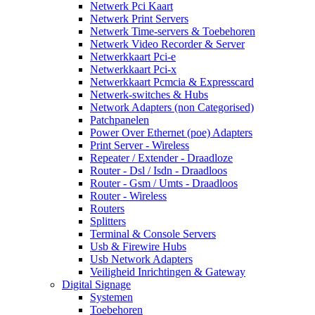
Netwerk Pci Kaart
Netwerk Print Servers
Netwerk Time-servers & Toebehoren
Netwerk Video Recorder & Server
Netwerkkaart Pci-e
Netwerkkaart Pci-x
Netwerkkaart Pcmcia & Expresscard
Netwerk-switches & Hubs
Network Adapters (non Categorised)
Patchpanelen
Power Over Ethernet (poe) Adapters
Print Server - Wireless
Repeater / Extender - Draadloze
Router - Dsl / Isdn - Draadloos
Router - Gsm / Umts - Draadloos
Router - Wireless
Routers
Splitters
Terminal & Console Servers
Usb & Firewire Hubs
Usb Network Adapters
Veiligheid Inrichtingen & Gateway
Digital Signage
Systemen
Toebehoren