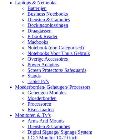
Laptops & Netbooks
Batterijen
Business Notebooks
Diensten & Garanties
Dockingoplossingen
Draagtassen
E-book Reader
Macbooks
Notebook (non Categorised)
Notebooks Voor Thuis Gebruik
Overige Accessoires
Power Adapters
Screen Protectors/ Safeguards
Stands
Tablet Pc's
Moederborden/ Geheugen/ Processors
Geheugen Modules
Moederborden
Processoren
Riser-kaarten
Monitoren & Tv’s
Arms And Mounts
Diensten & Garanties
Digital Signage/ Signage System
LCD Monitor 10-19 inch