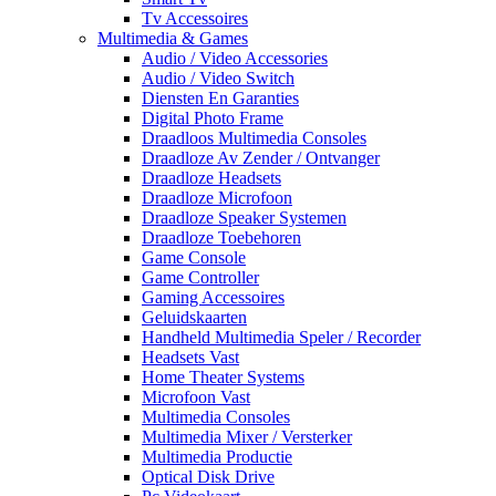
Tv Accessoires
Multimedia & Games
Audio / Video Accessories
Audio / Video Switch
Diensten En Garanties
Digital Photo Frame
Draadloos Multimedia Consoles
Draadloze Av Zender / Ontvanger
Draadloze Headsets
Draadloze Microfoon
Draadloze Speaker Systemen
Draadloze Toebehoren
Game Console
Game Controller
Gaming Accessoires
Geluidskaarten
Handheld Multimedia Speler / Recorder
Headsets Vast
Home Theater Systems
Microfoon Vast
Multimedia Consoles
Multimedia Mixer / Versterker
Multimedia Productie
Optical Disk Drive