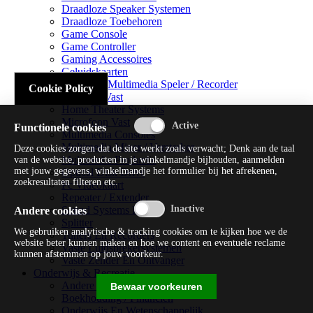
Draadloze Speaker Systemen
Draadloze Toebehoren
Game Console
Game Controller
Gaming Accessoires
Geluidskaarten
Handheld Multimedia Speler / Recorder
Cookie Policy
Headsets Vast
Home Theater Systems
Microfoon Vast
Functionele cookies
Multimedia Consoles
Multimedia Mixer / Versterker
Deze cookies zorgen dat de site werkt zoals verwacht; Denk aan de taal
Multimedia Productie
van de website, producten in je winkelmandje bijhouden, aanmelden
met jouw gegevens, winkelmandje het formulier bij het afrekenen,
Optical Disk Drive
zoekresultaten filteren etc.
Pc Videokaart
Repeater / Extender
Sound Systems Hi-fi
Andere cookies
Splitter
We gebruiken analytische & tracking cookies om te kijken hoe we de
Tuners En Recorders
website beter kunnen maken en hoe we content en eventuele reclame
Vaste Luidsprekersystemen
kunnen afstemmen op jouw voorkeur.
Vaste Zender En Ontvanger
Onderwijs & Recreatie
Andere Beveiligingssoftware
Bewaar voorkeuren
Boekhouding / Financiën
Onderwijs En Wetenschappelijk