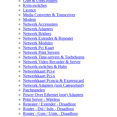
Gsm & Umts-routers
Kvm-switches
Licence
Media Converter & Transceiver
Modem
Netwerk Accessoires
Netwerk Adapters
Netwerk Bridges
Netwerk Extender & Repeater
Netwerk Modules
Netwerk Pci Kaart
Netwerk Print Servers
Netwerk Time-servers & Toebehoren
Netwerk Video Recorder & Server
Netwerk-switches & Hubs
Netwerkkaart Pci-e
Netwerkkaart Pci-x
Netwerkkaart Pcmcia & Expresscard
Network Adapters (non Categorised)
Patchpanelen
Power Over Ethernet (poe) Adapters
Print Server - Wireless
Repeater / Extender - Draadloze
Router - Dsl / Isdn - Draadloos
Router - Gsm / Umts - Draadloos