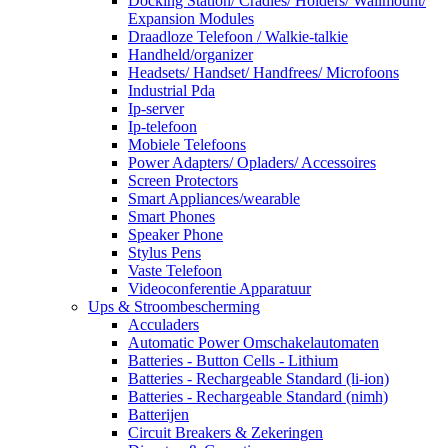
Docking Station/ Cradles/ Holders/ Wallmount/
Expansion Modules
Draadloze Telefoon / Walkie-talkie
Handheld/organizer
Headsets/ Handset/ Handfrees/ Microfoons
Industrial Pda
Ip-server
Ip-telefoon
Mobiele Telefoons
Power Adapters/ Opladers/ Accessoires
Screen Protectors
Smart Appliances/wearable
Smart Phones
Speaker Phone
Stylus Pens
Vaste Telefoon
Videoconferentie Apparatuur
Ups & Stroombescherming
Acculaders
Automatic Power Omschakelautomaten
Batteries - Button Cells - Lithium
Batteries - Rechargeable Standard (li-ion)
Batteries - Rechargeable Standard (nimh)
Batterijen
Circuit Breakers & Zekeringen