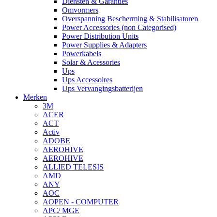
Diensten & Garanties
Omvormers
Overspanning Bescherming & Stabilisatoren
Power Accessories (non Categorised)
Power Distribution Units
Power Supplies & Adapters
Powerkabels
Solar & Acessories
Ups
Ups Accessoires
Ups Vervangingsbatterijen
Merken
3M
ACER
ACT
Activ
ADOBE
AEROHIVE
AEROHIVE
ALLIED TELESIS
AMD
ANY
AOC
AOPEN - COMPUTER
APC/ MGE