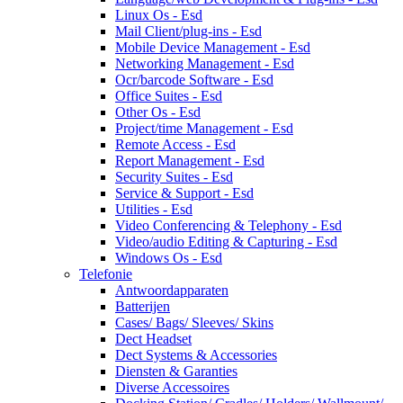
Linux Os - Esd
Mail Client/plug-ins - Esd
Mobile Device Management - Esd
Networking Management - Esd
Ocr/barcode Software - Esd
Office Suites - Esd
Other Os - Esd
Project/time Management - Esd
Remote Access - Esd
Report Management - Esd
Security Suites - Esd
Service & Support - Esd
Utilities - Esd
Video Conferencing & Telephony - Esd
Video/audio Editing & Capturing - Esd
Windows Os - Esd
Telefonie
Antwoordapparaten
Batterijen
Cases/ Bags/ Sleeves/ Skins
Dect Headset
Dect Systems & Accessories
Diensten & Garanties
Diverse Accessoires