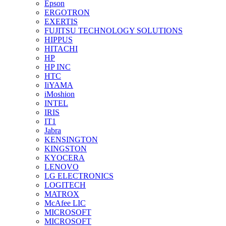
Epson
ERGOTRON
EXERTIS
FUJITSU TECHNOLOGY SOLUTIONS
HIPPUS
HITACHI
HP
HP INC
HTC
IiYAMA
iMoshion
INTEL
IRIS
IT1
Jabra
KENSINGTON
KINGSTON
KYOCERA
LENOVO
LG ELECTRONICS
LOGITECH
MATROX
McAfee LIC
MICROSOFT
MICROSOFT