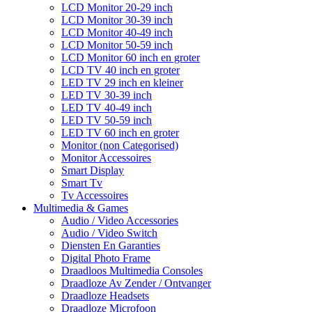
LCD Monitor 20-29 inch
LCD Monitor 30-39 inch
LCD Monitor 40-49 inch
LCD Monitor 50-59 inch
LCD Monitor 60 inch en groter
LCD TV 40 inch en groter
LED TV 29 inch en kleiner
LED TV 30-39 inch
LED TV 40-49 inch
LED TV 50-59 inch
LED TV 60 inch en groter
Monitor (non Categorised)
Monitor Accessoires
Smart Display
Smart Tv
Tv Accessoires
Multimedia & Games
Audio / Video Accessories
Audio / Video Switch
Diensten En Garanties
Digital Photo Frame
Draadloos Multimedia Consoles
Draadloze Av Zender / Ontvanger
Draadloze Headsets
Draadloze Microfoon