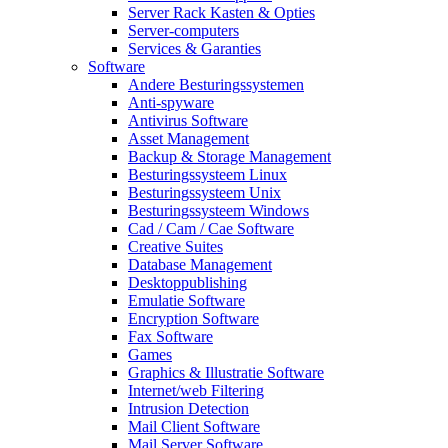
Server Rack Kasten & Opties
Server-computers
Services & Garanties
Software
Andere Besturingssystemen
Anti-spyware
Antivirus Software
Asset Management
Backup & Storage Management
Besturingssysteem Linux
Besturingssysteem Unix
Besturingssysteem Windows
Cad / Cam / Cae Software
Creative Suites
Database Management
Desktoppublishing
Emulatie Software
Encryption Software
Fax Software
Games
Graphics & Illustratie Software
Internet/web Filtering
Intrusion Detection
Mail Client Software
Mail Server Software