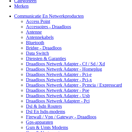
Categorieën
Merken
Communicatie En Netwerkproducten
Access Point
Accessoires - Draadloos
Antenne
Antennekabels
Bluetooth
Bridge - Draadloos
Data Switch
Diensten & Garanties
Draadloos Netwerk Adapter - Cf / Sd / Xd
Draadloos Netwerk Adapter - Homeplug
Draadloos Netwerk Adapter - Pci-e
Draadloos Netwerk Adapter - Pci-x
Draadloos Netwerk Adapter - Pcmcia / Expresscard
Draadloos Netwerk Adapter - Poe
Draadloos Netwerk Adapter - Usb
Draadloos Netwerk Adapterr - Pci
Dsl & Isdn Routers
Dsl En Isdn-modems
Firewall / Vpn / Gateway - Draadloos
Gps-apparaten
Gsm & Umts Modems