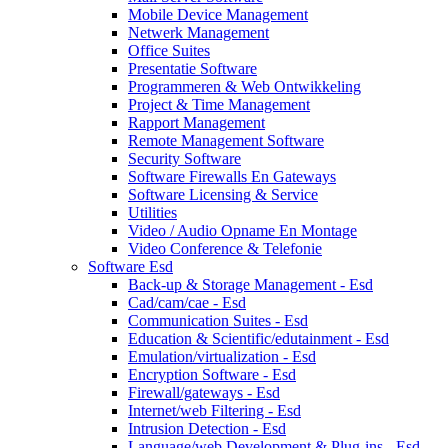
Mobile Device Management
Netwerk Management
Office Suites
Presentatie Software
Programmeren & Web Ontwikkeling
Project & Time Management
Rapport Management
Remote Management Software
Security Software
Software Firewalls En Gateways
Software Licensing & Service
Utilities
Video / Audio Opname En Montage
Video Conference & Telefonie
Software Esd
Back-up & Storage Management - Esd
Cad/cam/cae - Esd
Communication Suites - Esd
Education & Scientific/edutainment - Esd
Emulation/virtualization - Esd
Encryption Software - Esd
Firewall/gateways - Esd
Internet/web Filtering - Esd
Intrusion Detection - Esd
Language/web Development & Plug-ins - Esd