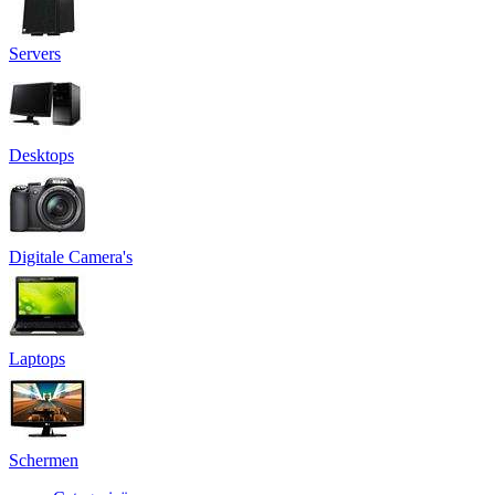
Servers
Desktops
Digitale Camera's
Laptops
Schermen