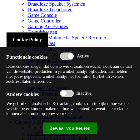
Draadloze Speaker Systemen
Draadloze Toebehoren
Game Console
Game Controller
Gaming Accessoires
Geluidskaarten
Handheld Multimedia Speler / Recorder
Cookie Policy
Headsets Vast
Home Theater Systems
Microfoon Vast
Functionele cookies
Multimedia Consoles
Multimedia Mixer / Versterker
Deze cookies zorgen dat de site werkt zoals verwacht; Denk aan de taal
Multimedia Productie
van de website, producten in je winkelmandje bijhouden, aanmelden
met jouw gegevens, winkelmandje het formulier bij het afrekenen,
Optical Disk Drive
zoekresultaten filteren etc.
Pc Videokaart
Repeater / Extender
Sound Systems Hi-fi
Andere cookies
Splitter
We gebruiken analytische & tracking cookies om te kijken hoe we de
Tuners En Recorders
website beter kunnen maken en hoe we content en eventuele reclame
Vaste Luidsprekersystemen
kunnen afstemmen op jouw voorkeur.
Vaste Zender En Ontvanger
Onderwijs & Recreatie
Andere Beveiligingssoftware
Bewaar voorkeuren
Boekhouding / Financiën
Onderwijs En Wetenschappelijk