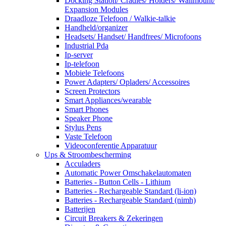
Docking Station/ Cradles/ Holders/ Wallmount/
Expansion Modules
Draadloze Telefoon / Walkie-talkie
Handheld/organizer
Headsets/ Handset/ Handfrees/ Microfoons
Industrial Pda
Ip-server
Ip-telefoon
Mobiele Telefoons
Power Adapters/ Opladers/ Accessoires
Screen Protectors
Smart Appliances/wearable
Smart Phones
Speaker Phone
Stylus Pens
Vaste Telefoon
Videoconferentie Apparatuur
Ups & Stroombescherming
Acculaders
Automatic Power Omschakelautomaten
Batteries - Button Cells - Lithium
Batteries - Rechargeable Standard (li-ion)
Batteries - Rechargeable Standard (nimh)
Batterijen
Circuit Breakers & Zekeringen