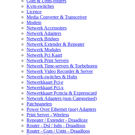
Gsm & Umts-routers
Kvm-switches
Licence
Media Converter & Transceiver
Modem
Netwerk Accessoires
Netwerk Adapters
Netwerk Bridges
Netwerk Extender & Repeater
Netwerk Modules
Netwerk Pci Kaart
Netwerk Print Servers
Netwerk Time-servers & Toebehoren
Netwerk Video Recorder & Server
Netwerk-switches & Hubs
Netwerkkaart Pci-e
Netwerkkaart Pci-x
Netwerkkaart Pcmcia & Expresscard
Network Adapters (non Categorised)
Patchpanelen
Power Over Ethernet (poe) Adapters
Print Server - Wireless
Repeater / Extender - Draadloze
Router - Dsl / Isdn - Draadloos
Router - Gsm / Umts - Draadloos