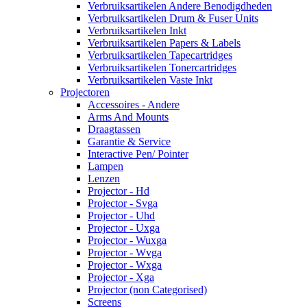
Verbruiksartikelen Andere Benodigdheden
Verbruiksartikelen Drum & Fuser Units
Verbruiksartikelen Inkt
Verbruiksartikelen Papers & Labels
Verbruiksartikelen Tapecartridges
Verbruiksartikelen Tonercartridges
Verbruiksartikelen Vaste Inkt
Projectoren
Accessoires - Andere
Arms And Mounts
Draagtassen
Garantie & Service
Interactive Pen/ Pointer
Lampen
Lenzen
Projector - Hd
Projector - Svga
Projector - Uhd
Projector - Uxga
Projector - Wuxga
Projector - Wvga
Projector - Wxga
Projector - Xga
Projector (non Categorised)
Screens