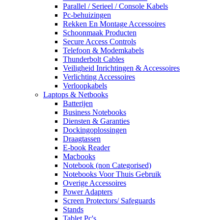
Parallel / Serieel / Console Kabels
Pc-behuizingen
Rekken En Montage Accessoires
Schoonmaak Producten
Secure Access Controls
Telefoon & Modemkabels
Thunderbolt Cables
Veiligheid Inrichtingen & Accessoires
Verlichting Accessoires
Verloopkabels
Laptops & Netbooks
Batterijen
Business Notebooks
Diensten & Garanties
Dockingoplossingen
Draagtassen
E-book Reader
Macbooks
Notebook (non Categorised)
Notebooks Voor Thuis Gebruik
Overige Accessoires
Power Adapters
Screen Protectors/ Safeguards
Stands
Tablet Pc's