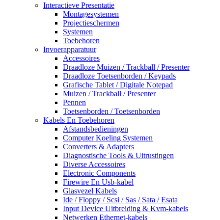
Interactieve Presentatie
Montagesystemen
Projectieschermen
Systemen
Toebehoren
Invoerapparatuur
Accessoires
Draadloze Muizen / Trackball / Presenter
Draadloze Toetsenborden / Keypads
Grafische Tablet / Digitale Notepad
Muizen / Trackball / Presenter
Pennen
Toetsenborden / Toetsenborden
Kabels En Toebehoren
Afstandsbedieningen
Computer Koeling Systemen
Converters & Adapters
Diagnostische Tools & Uitrustingen
Diverse Accessoires
Electronic Components
Firewire En Usb-kabel
Glasvezel Kabels
Ide / Floppy / Scsi / Sas / Sata / Esata
Input Device Uitbreiding & Kvm-kabels
Netwerken Ethernet-kabels