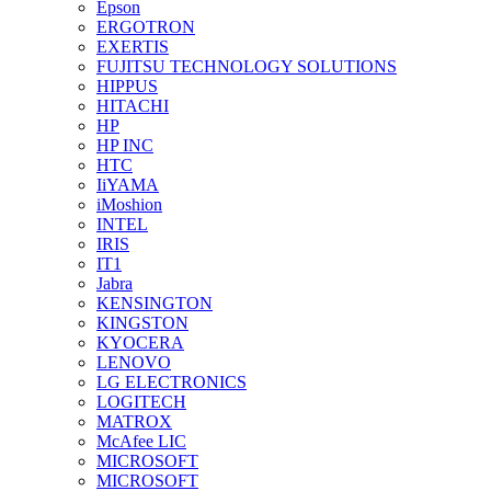
Epson
ERGOTRON
EXERTIS
FUJITSU TECHNOLOGY SOLUTIONS
HIPPUS
HITACHI
HP
HP INC
HTC
IiYAMA
iMoshion
INTEL
IRIS
IT1
Jabra
KENSINGTON
KINGSTON
KYOCERA
LENOVO
LG ELECTRONICS
LOGITECH
MATROX
McAfee LIC
MICROSOFT
MICROSOFT