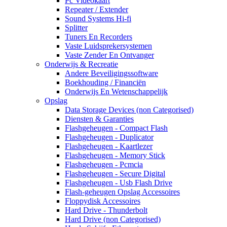
Pc Videokaart
Repeater / Extender
Sound Systems Hi-fi
Splitter
Tuners En Recorders
Vaste Luidsprekersystemen
Vaste Zender En Ontvanger
Onderwijs & Recreatie
Andere Beveiligingssoftware
Boekhouding / Financiën
Onderwijs En Wetenschappelijk
Opslag
Data Storage Devices (non Categorised)
Diensten & Garanties
Flashgeheugen - Compact Flash
Flashgeheugen - Duplicator
Flashgeheugen - Kaartlezer
Flashgeheugen - Memory Stick
Flashgeheugen - Pcmcia
Flashgeheugen - Secure Digital
Flashgeheugen - Usb Flash Drive
Flash-geheugen Opslag Accessoires
Floppydisk Accessoires
Hard Drive - Thunderbolt
Hard Drive (non Categorised)