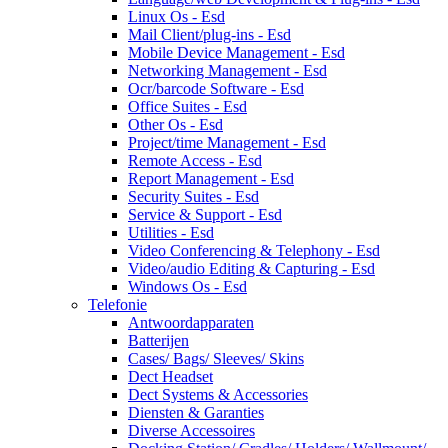
Linux Os - Esd
Mail Client/plug-ins - Esd
Mobile Device Management - Esd
Networking Management - Esd
Ocr/barcode Software - Esd
Office Suites - Esd
Other Os - Esd
Project/time Management - Esd
Remote Access - Esd
Report Management - Esd
Security Suites - Esd
Service & Support - Esd
Utilities - Esd
Video Conferencing & Telephony - Esd
Video/audio Editing & Capturing - Esd
Windows Os - Esd
Telefonie
Antwoordapparaten
Batterijen
Cases/ Bags/ Sleeves/ Skins
Dect Headset
Dect Systems & Accessories
Diensten & Garanties
Diverse Accessoires