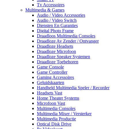
Tv Accessoires
Multimedia & Games
Audio / Video Accessories
Audio / Video Switch
Diensten En Garanties
Digital Photo Frame
Draadloos Multimedia Consoles
Draadloze Av Zender / Ontvanger
Draadloze Headsets
Draadloze Microfoon
Draadloze Speaker Systemen
Draadloze Toebehoren
Game Console
Game Controller
Gaming Accessoires
Geluidskaarten
Handheld Multimedia Speler / Recorder
Headsets Vast
Home Theater Systems
Microfoon Vast
Multimedia Consoles
Multimedia Mixer / Versterker
Multimedia Productie
Optical Disk Drive