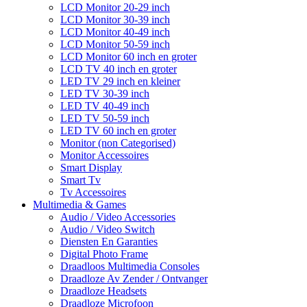
LCD Monitor 20-29 inch
LCD Monitor 30-39 inch
LCD Monitor 40-49 inch
LCD Monitor 50-59 inch
LCD Monitor 60 inch en groter
LCD TV 40 inch en groter
LED TV 29 inch en kleiner
LED TV 30-39 inch
LED TV 40-49 inch
LED TV 50-59 inch
LED TV 60 inch en groter
Monitor (non Categorised)
Monitor Accessoires
Smart Display
Smart Tv
Tv Accessoires
Multimedia & Games
Audio / Video Accessories
Audio / Video Switch
Diensten En Garanties
Digital Photo Frame
Draadloos Multimedia Consoles
Draadloze Av Zender / Ontvanger
Draadloze Headsets
Draadloze Microfoon