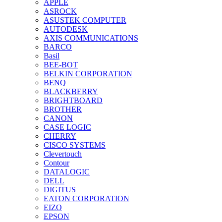
APPLE
ASROCK
ASUSTEK COMPUTER
AUTODESK
AXIS COMMUNICATIONS
BARCO
Basil
BEE-BOT
BELKIN CORPORATION
BENQ
BLACKBERRY
BRIGHTBOARD
BROTHER
CANON
CASE LOGIC
CHERRY
CISCO SYSTEMS
Clevertouch
Contour
DATALOGIC
DELL
DIGITUS
EATON CORPORATION
EIZO
EPSON