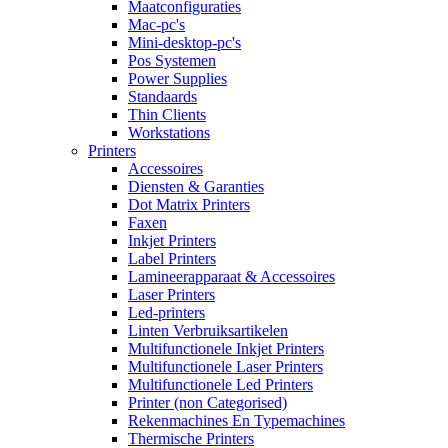
Maatconfiguraties
Mac-pc's
Mini-desktop-pc's
Pos Systemen
Power Supplies
Standaards
Thin Clients
Workstations
Printers
Accessoires
Diensten & Garanties
Dot Matrix Printers
Faxen
Inkjet Printers
Label Printers
Lamineerapparaat & Accessoires
Laser Printers
Led-printers
Linten Verbruiksartikelen
Multifunctionele Inkjet Printers
Multifunctionele Laser Printers
Multifunctionele Led Printers
Printer (non Categorised)
Rekenmachines En Typemachines
Thermische Printers