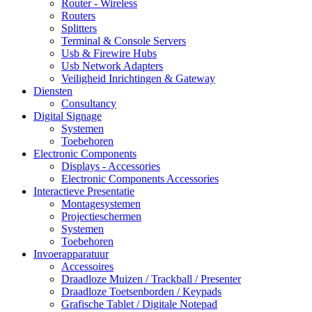
Router - Wireless
Routers
Splitters
Terminal & Console Servers
Usb & Firewire Hubs
Usb Network Adapters
Veiligheid Inrichtingen & Gateway
Diensten
Consultancy
Digital Signage
Systemen
Toebehoren
Electronic Components
Displays - Accessories
Electronic Components Accessories
Interactieve Presentatie
Montagesystemen
Projectieschermen
Systemen
Toebehoren
Invoerapparatuur
Accessoires
Draadloze Muizen / Trackball / Presenter
Draadloze Toetsenborden / Keypads
Grafische Tablet / Digitale Notepad