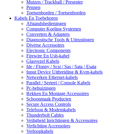
Muizen / Trackball / Presenter
Pennen
Toetsenborden / Toetsenborden
Kabels En Toebehoren
Afstandsbedieningen
Computer Koeling Systemen
Converters & Adapters
Diagnostische Tools & Uitrustingen
Diverse Accessoires
Electronic Components
Firewire En Usb-kabel
Glasvezel Kabels
Ide / Floppy / Scsi / Sas / Sata / Esata
Input Device Uitbreiding & Kvm-kabels
Netwerken Ethernet-kabels
Parallel / Serieel / Console Kabels
Pc-behuizingen
Rekken En Montage Accessoires
Schoonmaak Producten
Secure Access Controls
Telefoon & Modemkabels
Thunderbolt Cables
Veiligheid Inrichtingen & Accessoires
Verlichting Accessoires
Verloopkabels