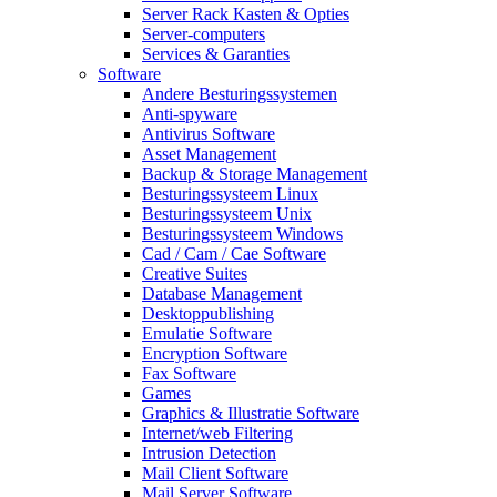
Server Rack Kasten & Opties
Server-computers
Services & Garanties
Software
Andere Besturingssystemen
Anti-spyware
Antivirus Software
Asset Management
Backup & Storage Management
Besturingssysteem Linux
Besturingssysteem Unix
Besturingssysteem Windows
Cad / Cam / Cae Software
Creative Suites
Database Management
Desktoppublishing
Emulatie Software
Encryption Software
Fax Software
Games
Graphics & Illustratie Software
Internet/web Filtering
Intrusion Detection
Mail Client Software
Mail Server Software