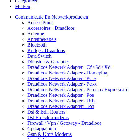
Categorieën
Merken
Communicatie En Netwerkproducten
Access Point
Accessoires - Draadloos
Antenne
Antennekabels
Bluetooth
Bridge - Draadloos
Data Switch
Diensten & Garanties
Draadloos Netwerk Adapter - Cf / Sd / Xd
Draadloos Netwerk Adapter - Homeplug
Draadloos Netwerk Adapter - Pci-e
Draadloos Netwerk Adapter - Pci-x
Draadloos Netwerk Adapter - Pcmcia / Expresscard
Draadloos Netwerk Adapter - Poe
Draadloos Netwerk Adapter - Usb
Draadloos Netwerk Adapterr - Pci
Dsl & Isdn Routers
Dsl En Isdn-modems
Firewall / Vpn / Gateway - Draadloos
Gps-apparaten
Gsm & Umts Modems