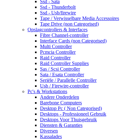
Ssd - Sata
Ssd - Thunderbolt
Ssd - Usb/firewire
Tape / Verwisselbare Media Accessoires
Tape Drive (non Categorised)
Opslagcontrollers & Interfaces
Fibre Channel-controller
Interface Cards (non Categorised)
Multi Controller
Pcmcia Controller
Raid Controller
Raid Controller Supplies
Sas / Scsi Controller
Sata / Esata Controller
Seriële / Parallelle Controller
Usb / Firewire-controller
Pc's & Workstations
Andere Onderdelen
Barebone Computers
Desktop Pc ( Non Categorised)
Desktops - Professioneel Gebruik
Desktops Voor Thuisgebruik
Diensten & Garanties
Diversen
Kassalades