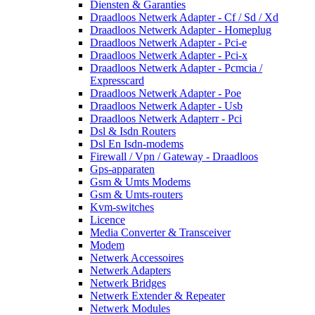
Diensten & Garanties
Draadloos Netwerk Adapter - Cf / Sd / Xd
Draadloos Netwerk Adapter - Homeplug
Draadloos Netwerk Adapter - Pci-e
Draadloos Netwerk Adapter - Pci-x
Draadloos Netwerk Adapter - Pcmcia /
Expresscard
Draadloos Netwerk Adapter - Poe
Draadloos Netwerk Adapter - Usb
Draadloos Netwerk Adapterr - Pci
Dsl & Isdn Routers
Dsl En Isdn-modems
Firewall / Vpn / Gateway - Draadloos
Gps-apparaten
Gsm & Umts Modems
Gsm & Umts-routers
Kvm-switches
Licence
Media Converter & Transceiver
Modem
Netwerk Accessoires
Netwerk Adapters
Netwerk Bridges
Netwerk Extender & Repeater
Netwerk Modules