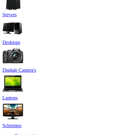
Servers
Desktops
Digitale Camera's
Laptops
Schermen