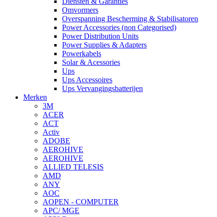
Diensten & Garanties
Omvormers
Overspanning Bescherming & Stabilisatoren
Power Accessories (non Categorised)
Power Distribution Units
Power Supplies & Adapters
Powerkabels
Solar & Acessories
Ups
Ups Accessoires
Ups Vervangingsbatterijen
Merken
3M
ACER
ACT
Activ
ADOBE
AEROHIVE
AEROHIVE
ALLIED TELESIS
AMD
ANY
AOC
AOPEN - COMPUTER
APC/ MGE