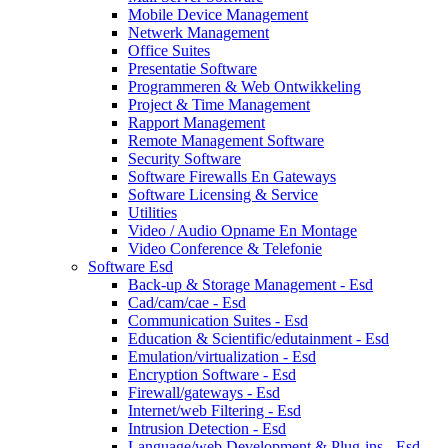
Mobile Device Management
Netwerk Management
Office Suites
Presentatie Software
Programmeren & Web Ontwikkeling
Project & Time Management
Rapport Management
Remote Management Software
Security Software
Software Firewalls En Gateways
Software Licensing & Service
Utilities
Video / Audio Opname En Montage
Video Conference & Telefonie
Software Esd
Back-up & Storage Management - Esd
Cad/cam/cae - Esd
Communication Suites - Esd
Education & Scientific/edutainment - Esd
Emulation/virtualization - Esd
Encryption Software - Esd
Firewall/gateways - Esd
Internet/web Filtering - Esd
Intrusion Detection - Esd
Language/web Development & Plug-ins - Esd