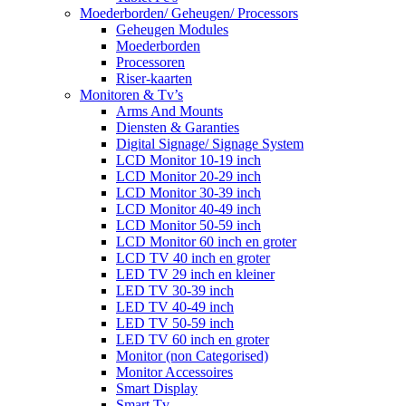
Moederborden/ Geheugen/ Processors
Geheugen Modules
Moederborden
Processoren
Riser-kaarten
Monitoren & Tv’s
Arms And Mounts
Diensten & Garanties
Digital Signage/ Signage System
LCD Monitor 10-19 inch
LCD Monitor 20-29 inch
LCD Monitor 30-39 inch
LCD Monitor 40-49 inch
LCD Monitor 50-59 inch
LCD Monitor 60 inch en groter
LCD TV 40 inch en groter
LED TV 29 inch en kleiner
LED TV 30-39 inch
LED TV 40-49 inch
LED TV 50-59 inch
LED TV 60 inch en groter
Monitor (non Categorised)
Monitor Accessoires
Smart Display
Smart Tv