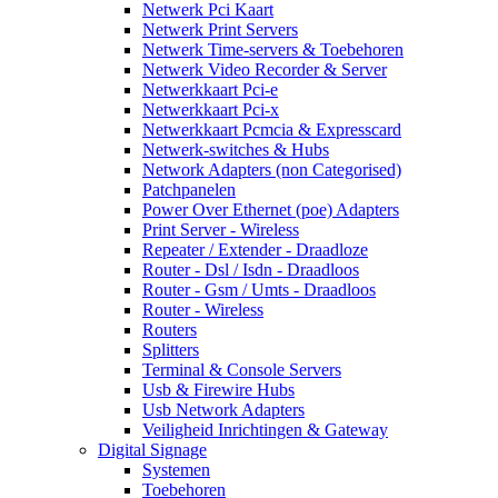
Netwerk Pci Kaart
Netwerk Print Servers
Netwerk Time-servers & Toebehoren
Netwerk Video Recorder & Server
Netwerkkaart Pci-e
Netwerkkaart Pci-x
Netwerkkaart Pcmcia & Expresscard
Netwerk-switches & Hubs
Network Adapters (non Categorised)
Patchpanelen
Power Over Ethernet (poe) Adapters
Print Server - Wireless
Repeater / Extender - Draadloze
Router - Dsl / Isdn - Draadloos
Router - Gsm / Umts - Draadloos
Router - Wireless
Routers
Splitters
Terminal & Console Servers
Usb & Firewire Hubs
Usb Network Adapters
Veiligheid Inrichtingen & Gateway
Digital Signage
Systemen
Toebehoren