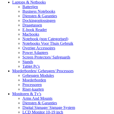
Laptops & Netbooks
Batterijen
Business Notebooks
Diensten & Garanties
Dockingoplossingen
Draagtassen
E-book Reader
Macbooks
Notebook (non Categorised)
Notebooks Voor Thuis Gebruik
Overige Accessoires
Power Adapters
Screen Protectors/ Safeguards
Stands
Tablet Pc's
Moederborden/ Geheugen/ Processors
Geheugen Modules
Moederborden
Processoren
Riser-kaarten
Monitoren & Tv’s
Arms And Mounts
Diensten & Garanties
Digital Signage/ Signage System
LCD Monitor 10-19 inch