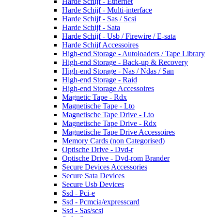
Harde Schijf - Ethernet
Harde Schijf - Multi-interface
Harde Schijf - Sas / Scsi
Harde Schijf - Sata
Harde Schijf - Usb / Firewire / E-sata
Harde Schijf Accessoires
High-end Storage - Autoloaders / Tape Library
High-end Storage - Back-up & Recovery
High-end Storage - Nas / Ndas / San
High-end Storage - Raid
High-end Storage Accessoires
Magnetic Tape - Rdx
Magnetische Tape - Lto
Magnetische Tape Drive - Lto
Magnetische Tape Drive - Rdx
Magnetische Tape Drive Accessoires
Memory Cards (non Categorised)
Optische Drive - Dvd-r
Optische Drive - Dvd-rom Brander
Secure Devices Accessories
Secure Sata Devices
Secure Usb Devices
Ssd - Pci-e
Ssd - Pcmcia/expresscard
Ssd - Sas/scsi