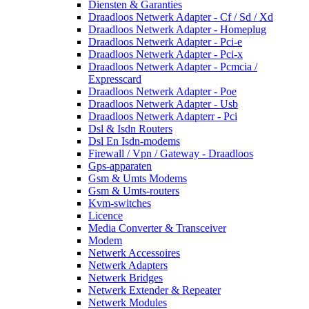
Diensten & Garanties
Draadloos Netwerk Adapter - Cf / Sd / Xd
Draadloos Netwerk Adapter - Homeplug
Draadloos Netwerk Adapter - Pci-e
Draadloos Netwerk Adapter - Pci-x
Draadloos Netwerk Adapter - Pcmcia /
Expresscard
Draadloos Netwerk Adapter - Poe
Draadloos Netwerk Adapter - Usb
Draadloos Netwerk Adapterr - Pci
Dsl & Isdn Routers
Dsl En Isdn-modems
Firewall / Vpn / Gateway - Draadloos
Gps-apparaten
Gsm & Umts Modems
Gsm & Umts-routers
Kvm-switches
Licence
Media Converter & Transceiver
Modem
Netwerk Accessoires
Netwerk Adapters
Netwerk Bridges
Netwerk Extender & Repeater
Netwerk Modules