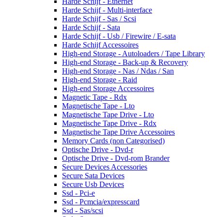
Harde Schijf - Ethernet
Harde Schijf - Multi-interface
Harde Schijf - Sas / Scsi
Harde Schijf - Sata
Harde Schijf - Usb / Firewire / E-sata
Harde Schijf Accessoires
High-end Storage - Autoloaders / Tape Library
High-end Storage - Back-up & Recovery
High-end Storage - Nas / Ndas / San
High-end Storage - Raid
High-end Storage Accessoires
Magnetic Tape - Rdx
Magnetische Tape - Lto
Magnetische Tape Drive - Lto
Magnetische Tape Drive - Rdx
Magnetische Tape Drive Accessoires
Memory Cards (non Categorised)
Optische Drive - Dvd-r
Optische Drive - Dvd-rom Brander
Secure Devices Accessories
Secure Sata Devices
Secure Usb Devices
Ssd - Pci-e
Ssd - Pcmcia/expresscard
Ssd - Sas/scsi