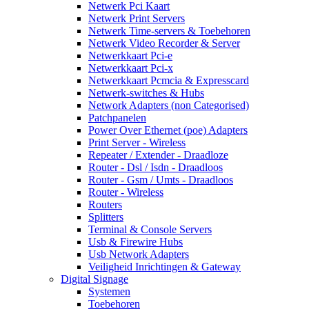
Netwerk Pci Kaart
Netwerk Print Servers
Netwerk Time-servers & Toebehoren
Netwerk Video Recorder & Server
Netwerkkaart Pci-e
Netwerkkaart Pci-x
Netwerkkaart Pcmcia & Expresscard
Netwerk-switches & Hubs
Network Adapters (non Categorised)
Patchpanelen
Power Over Ethernet (poe) Adapters
Print Server - Wireless
Repeater / Extender - Draadloze
Router - Dsl / Isdn - Draadloos
Router - Gsm / Umts - Draadloos
Router - Wireless
Routers
Splitters
Terminal & Console Servers
Usb & Firewire Hubs
Usb Network Adapters
Veiligheid Inrichtingen & Gateway
Digital Signage
Systemen
Toebehoren