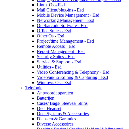
Linux Os - Esd
Mail Client/plug-ins - Esd
Mobile Device Management - Esd
Networking Management - Esd
Ocr/barcode Software - Esd
Office Suites - Esd
Other Os - Esd
Project/time Management - Esd
Remote Access - Esd
Report Management - Esd
Security Suites - Esd
Service & Support - Esd
Utilities - Esd
Video Conferencing & Telephony - Esd
Video/audio Editing & Capturing - Esd
Windows Os - Esd
Telefonie
Antwoordapparaten
Batterijen
Cases/ Bags/ Sleeves/ Skins
Dect Headset
Dect Systems & Accessories
Diensten & Garanties
Diverse Accessoires