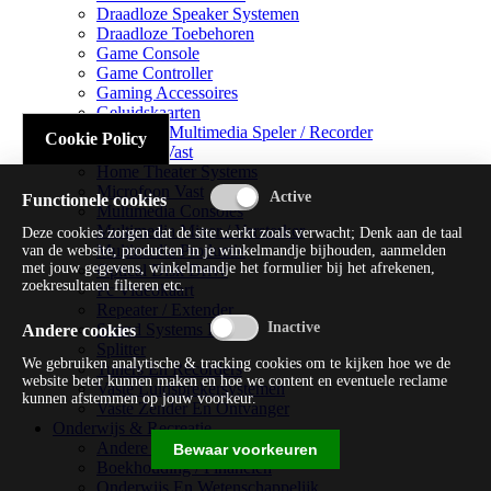
Draadloze Speaker Systemen
Draadloze Toebehoren
Game Console
Game Controller
Gaming Accessoires
Geluidskaarten
Handheld Multimedia Speler / Recorder
Cookie Policy
Headsets Vast
Home Theater Systems
Microfoon Vast
Functionele cookies
Multimedia Consoles
Multimedia Mixer / Versterker
Deze cookies zorgen dat de site werkt zoals verwacht; Denk aan de taal
Multimedia Productie
van de website, producten in je winkelmandje bijhouden, aanmelden
met jouw gegevens, winkelmandje het formulier bij het afrekenen,
Optical Disk Drive
zoekresultaten filteren etc.
Pc Videokaart
Repeater / Extender
Sound Systems Hi-fi
Andere cookies
Splitter
We gebruiken analytische & tracking cookies om te kijken hoe we de
Tuners En Recorders
website beter kunnen maken en hoe we content en eventuele reclame
Vaste Luidsprekersystemen
kunnen afstemmen op jouw voorkeur.
Vaste Zender En Ontvanger
Onderwijs & Recreatie
Andere Beveiligingssoftware
Bewaar voorkeuren
Boekhouding / Financiën
Onderwijs En Wetenschappelijk