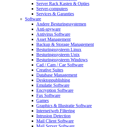
Server Rack Kasten & Opties
Server-computers
Services & Garanties
Software
Andere Besturingssystemen
Anti-spyware
Antivirus Software
Asset Management
Backup & Storage Management
Besturingssysteem Linux
Besturingssysteem Unix
Besturingssysteem Windows
Cad / Cam / Cae Software
Creative Suites
Database Management
Desktoppublishing
Emulatie Software
Encryption Software
Fax Software
Games
Graphics & Illustratie Software
Internet/web Filtering
Intrusion Detection
Mail Client Software
Mail Server Software