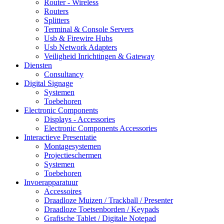
Router - Wireless
Routers
Splitters
Terminal & Console Servers
Usb & Firewire Hubs
Usb Network Adapters
Veiligheid Inrichtingen & Gateway
Diensten
Consultancy
Digital Signage
Systemen
Toebehoren
Electronic Components
Displays - Accessories
Electronic Components Accessories
Interactieve Presentatie
Montagesystemen
Projectieschermen
Systemen
Toebehoren
Invoerapparatuur
Accessoires
Draadloze Muizen / Trackball / Presenter
Draadloze Toetsenborden / Keypads
Grafische Tablet / Digitale Notepad