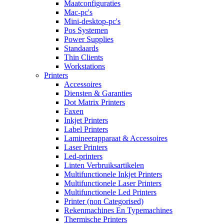
Maatconfiguraties
Mac-pc's
Mini-desktop-pc's
Pos Systemen
Power Supplies
Standaards
Thin Clients
Workstations
Printers
Accessoires
Diensten & Garanties
Dot Matrix Printers
Faxen
Inkjet Printers
Label Printers
Lamineerapparaat & Accessoires
Laser Printers
Led-printers
Linten Verbruiksartikelen
Multifunctionele Inkjet Printers
Multifunctionele Laser Printers
Multifunctionele Led Printers
Printer (non Categorised)
Rekenmachines En Typemachines
Thermische Printers