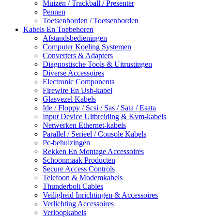
Muizen / Trackball / Presenter
Pennen
Toetsenborden / Toetsenborden
Kabels En Toebehoren
Afstandsbedieningen
Computer Koeling Systemen
Converters & Adapters
Diagnostische Tools & Uitrustingen
Diverse Accessoires
Electronic Components
Firewire En Usb-kabel
Glasvezel Kabels
Ide / Floppy / Scsi / Sas / Sata / Esata
Input Device Uitbreiding & Kvm-kabels
Netwerken Ethernet-kabels
Parallel / Serieel / Console Kabels
Pc-behuizingen
Rekken En Montage Accessoires
Schoonmaak Producten
Secure Access Controls
Telefoon & Modemkabels
Thunderbolt Cables
Veiligheid Inrichtingen & Accessoires
Verlichting Accessoires
Verloopkabels