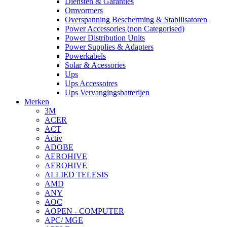
Diensten & Garanties
Omvormers
Overspanning Bescherming & Stabilisatoren
Power Accessories (non Categorised)
Power Distribution Units
Power Supplies & Adapters
Powerkabels
Solar & Acessories
Ups
Ups Accessoires
Ups Vervangingsbatterijen
Merken
3M
ACER
ACT
Activ
ADOBE
AEROHIVE
AEROHIVE
ALLIED TELESIS
AMD
ANY
AOC
AOPEN - COMPUTER
APC/ MGE