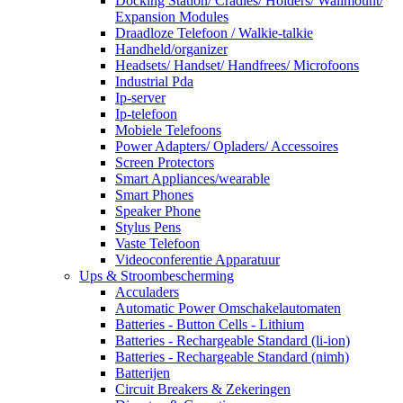
Docking Station/ Cradles/ Holders/ Wallmount/
Expansion Modules
Draadloze Telefoon / Walkie-talkie
Handheld/organizer
Headsets/ Handset/ Handfrees/ Microfoons
Industrial Pda
Ip-server
Ip-telefoon
Mobiele Telefoons
Power Adapters/ Opladers/ Accessoires
Screen Protectors
Smart Appliances/wearable
Smart Phones
Speaker Phone
Stylus Pens
Vaste Telefoon
Videoconferentie Apparatuur
Ups & Stroombescherming
Acculaders
Automatic Power Omschakelautomaten
Batteries - Button Cells - Lithium
Batteries - Rechargeable Standard (li-ion)
Batteries - Rechargeable Standard (nimh)
Batterijen
Circuit Breakers & Zekeringen