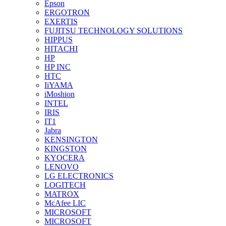
Epson
ERGOTRON
EXERTIS
FUJITSU TECHNOLOGY SOLUTIONS
HIPPUS
HITACHI
HP
HP INC
HTC
IiYAMA
iMoshion
INTEL
IRIS
IT1
Jabra
KENSINGTON
KINGSTON
KYOCERA
LENOVO
LG ELECTRONICS
LOGITECH
MATROX
McAfee LIC
MICROSOFT
MICROSOFT