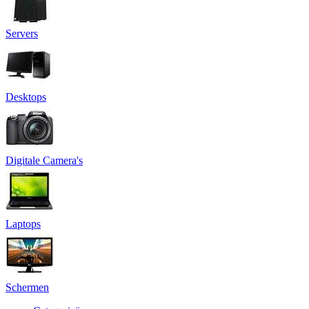
Servers
Desktops
Digitale Camera's
Laptops
Schermen