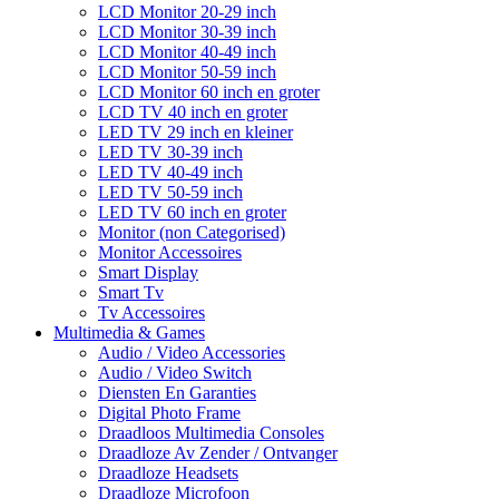
LCD Monitor 20-29 inch
LCD Monitor 30-39 inch
LCD Monitor 40-49 inch
LCD Monitor 50-59 inch
LCD Monitor 60 inch en groter
LCD TV 40 inch en groter
LED TV 29 inch en kleiner
LED TV 30-39 inch
LED TV 40-49 inch
LED TV 50-59 inch
LED TV 60 inch en groter
Monitor (non Categorised)
Monitor Accessoires
Smart Display
Smart Tv
Tv Accessoires
Multimedia & Games
Audio / Video Accessories
Audio / Video Switch
Diensten En Garanties
Digital Photo Frame
Draadloos Multimedia Consoles
Draadloze Av Zender / Ontvanger
Draadloze Headsets
Draadloze Microfoon