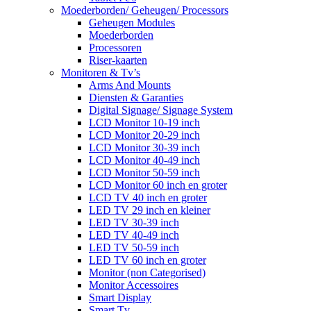
Moederborden/ Geheugen/ Processors
Geheugen Modules
Moederborden
Processoren
Riser-kaarten
Monitoren & Tv’s
Arms And Mounts
Diensten & Garanties
Digital Signage/ Signage System
LCD Monitor 10-19 inch
LCD Monitor 20-29 inch
LCD Monitor 30-39 inch
LCD Monitor 40-49 inch
LCD Monitor 50-59 inch
LCD Monitor 60 inch en groter
LCD TV 40 inch en groter
LED TV 29 inch en kleiner
LED TV 30-39 inch
LED TV 40-49 inch
LED TV 50-59 inch
LED TV 60 inch en groter
Monitor (non Categorised)
Monitor Accessoires
Smart Display
Smart Tv