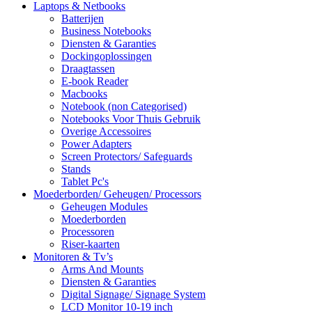
Laptops & Netbooks
Batterijen
Business Notebooks
Diensten & Garanties
Dockingoplossingen
Draagtassen
E-book Reader
Macbooks
Notebook (non Categorised)
Notebooks Voor Thuis Gebruik
Overige Accessoires
Power Adapters
Screen Protectors/ Safeguards
Stands
Tablet Pc's
Moederborden/ Geheugen/ Processors
Geheugen Modules
Moederborden
Processoren
Riser-kaarten
Monitoren & Tv’s
Arms And Mounts
Diensten & Garanties
Digital Signage/ Signage System
LCD Monitor 10-19 inch