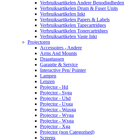
Verbruiksartikelen Andere Benodigdheden
Verbruiksartikelen Drum & Fuser Units
Verbruiksartikelen Inkt
Verbruiksartikelen Papers & Labels
Verbruiksartikelen Tapecartridges
Verbruiksartikelen Tonercartridges
Verbruiksartikelen Vaste Inkt
Projectoren
Accessoires - Andere
Arms And Mounts
Draagtassen
Garantie & Service
Interactive Pen/ Pointer
Lampen
Lenzen
Projector - Hd
Projector - Svga
Projector - Uhd
Projector - Uxga
Projector - Wuxga
Projector - Wvga
Projector - Wxga
Projector - Xga
Projector (non Categorised)
Screens