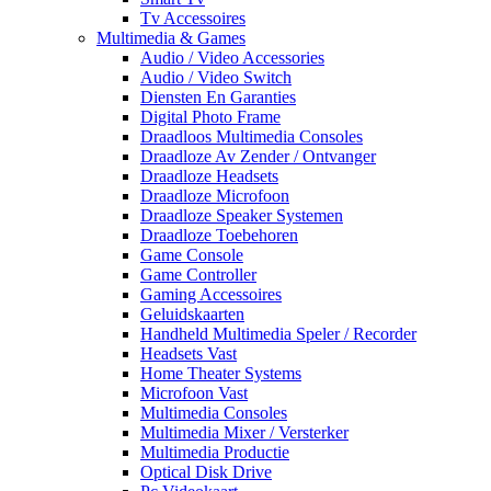
Tv Accessoires
Multimedia & Games
Audio / Video Accessories
Audio / Video Switch
Diensten En Garanties
Digital Photo Frame
Draadloos Multimedia Consoles
Draadloze Av Zender / Ontvanger
Draadloze Headsets
Draadloze Microfoon
Draadloze Speaker Systemen
Draadloze Toebehoren
Game Console
Game Controller
Gaming Accessoires
Geluidskaarten
Handheld Multimedia Speler / Recorder
Headsets Vast
Home Theater Systems
Microfoon Vast
Multimedia Consoles
Multimedia Mixer / Versterker
Multimedia Productie
Optical Disk Drive