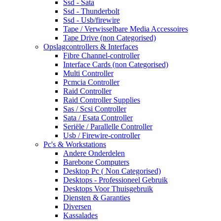
Ssd - Sata
Ssd - Thunderbolt
Ssd - Usb/firewire
Tape / Verwisselbare Media Accessoires
Tape Drive (non Categorised)
Opslagcontrollers & Interfaces
Fibre Channel-controller
Interface Cards (non Categorised)
Multi Controller
Pcmcia Controller
Raid Controller
Raid Controller Supplies
Sas / Scsi Controller
Sata / Esata Controller
Seriële / Parallelle Controller
Usb / Firewire-controller
Pc's & Workstations
Andere Onderdelen
Barebone Computers
Desktop Pc ( Non Categorised)
Desktops - Professioneel Gebruik
Desktops Voor Thuisgebruik
Diensten & Garanties
Diversen
Kassalades