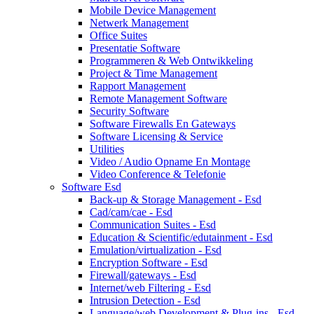
Mobile Device Management
Netwerk Management
Office Suites
Presentatie Software
Programmeren & Web Ontwikkeling
Project & Time Management
Rapport Management
Remote Management Software
Security Software
Software Firewalls En Gateways
Software Licensing & Service
Utilities
Video / Audio Opname En Montage
Video Conference & Telefonie
Software Esd
Back-up & Storage Management - Esd
Cad/cam/cae - Esd
Communication Suites - Esd
Education & Scientific/edutainment - Esd
Emulation/virtualization - Esd
Encryption Software - Esd
Firewall/gateways - Esd
Internet/web Filtering - Esd
Intrusion Detection - Esd
Language/web Development & Plug-ins - Esd