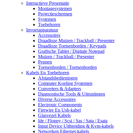
Interactieve Presentatie
Montagesystemen
Projectieschermen
Systemen
Toebehoren
Invoerapparatuur
Accessoires
Draadloze Muizen / Trackball / Presenter
Draadloze Toetsenborden / Keypads
Grafische Tablet / Digitale Notepad
Muizen / Trackball / Presenter
Pennen
Toetsenborden / Toetsenborden
Kabels En Toebehoren
Afstandsbedieningen
Computer Koeling Systemen
Converters & Adapters
Diagnostische Tools & Uitrustingen
Diverse Accessoires
Electronic Components
Firewire En Usb-kabel
Glasvezel Kabels
Ide / Floppy / Scsi / Sas / Sata / Esata
Input Device Uitbreiding & Kvm-kabels
Netwerken Ethernet-kabels