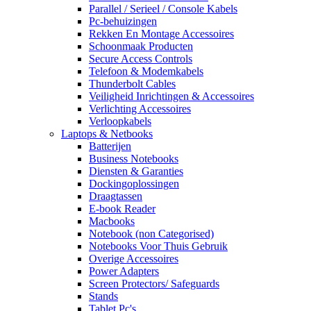
Parallel / Serieel / Console Kabels
Pc-behuizingen
Rekken En Montage Accessoires
Schoonmaak Producten
Secure Access Controls
Telefoon & Modemkabels
Thunderbolt Cables
Veiligheid Inrichtingen & Accessoires
Verlichting Accessoires
Verloopkabels
Laptops & Netbooks
Batterijen
Business Notebooks
Diensten & Garanties
Dockingoplossingen
Draagtassen
E-book Reader
Macbooks
Notebook (non Categorised)
Notebooks Voor Thuis Gebruik
Overige Accessoires
Power Adapters
Screen Protectors/ Safeguards
Stands
Tablet Pc's