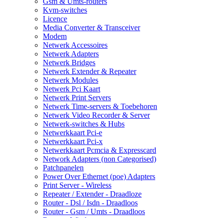
Gsm & Umts-routers
Kvm-switches
Licence
Media Converter & Transceiver
Modem
Netwerk Accessoires
Netwerk Adapters
Netwerk Bridges
Netwerk Extender & Repeater
Netwerk Modules
Netwerk Pci Kaart
Netwerk Print Servers
Netwerk Time-servers & Toebehoren
Netwerk Video Recorder & Server
Netwerk-switches & Hubs
Netwerkkaart Pci-e
Netwerkkaart Pci-x
Netwerkkaart Pcmcia & Expresscard
Network Adapters (non Categorised)
Patchpanelen
Power Over Ethernet (poe) Adapters
Print Server - Wireless
Repeater / Extender - Draadloze
Router - Dsl / Isdn - Draadloos
Router - Gsm / Umts - Draadloos