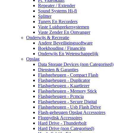
Pc Videokaart
Repeater / Extender
Sound Systems Hi-fi
Splitter
Tuners En Recorders
Vaste Luidsprekersystemen
Vaste Zender En Ontvanger
Onderwijs & Recreatie
Andere Beveiligingssoftware
Boekhouding / Financiën
Onderwijs En Wetenschappelijk
Opslag
Data Storage Devices (non Categorised)
Diensten & Garanties
Flashgeheugen - Compact Flash
Flashgeheugen - Duplicator
Flashgeheugen - Kaartlezer
Flashgeheugen - Memory Stick
Flashgeheugen - Pcmcia
Flashgeheugen - Secure Digital
Flashgeheugen - Usb Flash Drive
Flash-geheugen Opslag Accessoires
Floppydisk Accessoires
Hard Drive - Thunderbolt
Hard Drive (non Categorised)