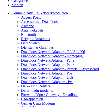
Categorieën
Merken
Communicatie En Netwerkproducten
Access Point
Accessoires - Draadloos
Antenne
Antennekabels
Bluetooth
Bridge - Draadloos
Data Switch
Diensten & Garanties
Draadloos Netwerk Adapter - Cf / Sd / Xd
Draadloos Netwerk Adapter - Homeplug
Draadloos Netwerk Adapter - Pci-e
Draadloos Netwerk Adapter - Pci-x
Draadloos Netwerk Adapter - Pcmcia / Expresscard
Draadloos Netwerk Adapter - Poe
Draadloos Netwerk Adapter - Usb
Draadloos Netwerk Adapterr - Pci
Dsl & Isdn Routers
Dsl En Isdn-modems
Firewall / Vpn / Gateway - Draadloos
Gps-apparaten
Gsm & Umts Modems