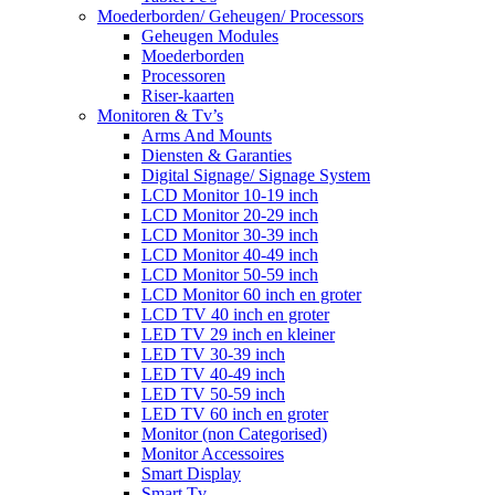
Moederborden/ Geheugen/ Processors
Geheugen Modules
Moederborden
Processoren
Riser-kaarten
Monitoren & Tv’s
Arms And Mounts
Diensten & Garanties
Digital Signage/ Signage System
LCD Monitor 10-19 inch
LCD Monitor 20-29 inch
LCD Monitor 30-39 inch
LCD Monitor 40-49 inch
LCD Monitor 50-59 inch
LCD Monitor 60 inch en groter
LCD TV 40 inch en groter
LED TV 29 inch en kleiner
LED TV 30-39 inch
LED TV 40-49 inch
LED TV 50-59 inch
LED TV 60 inch en groter
Monitor (non Categorised)
Monitor Accessoires
Smart Display
Smart Tv