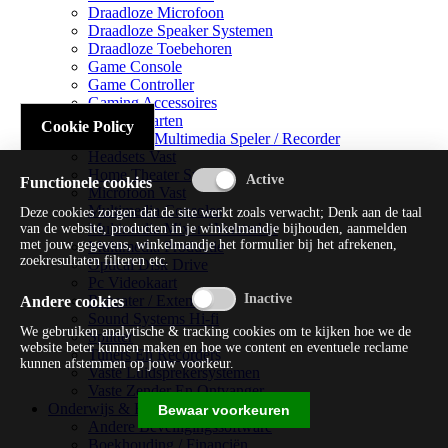
Draadloze Microfoon
Draadloze Speaker Systemen
Draadloze Toebehoren
Game Console
Game Controller
Gaming Accessoires
Geluidskaarten
Cookie Policy
Handheld Multimedia Speler / Recorder
Headsets Vast
Home Theater Systems
Functionele cookies
Microfoon Vast
Multimedia Consoles
Deze cookies zorgen dat de site werkt zoals verwacht; Denk aan de taal
Multimedia Mixer / Versterker
van de website, producten in je winkelmandje bijhouden, aanmelden
met jouw gegevens, winkelmandje het formulier bij het afrekenen,
Multimedia Productie
zoekresultaten filteren etc.
Optical Disk Drive
Pc Videokaart
Repeater / Extender
Andere cookies
Sound Systems Hi-fi
We gebruiken analytische & tracking cookies om te kijken hoe we de
Splitter
website beter kunnen maken en hoe we content en eventuele reclame
Tuners En Recorders
kunnen afstemmen op jouw voorkeur.
Vaste Luidsprekersystemen
Vaste Zender En Ontvanger
Onderwijs & Recreatie
Bewaar voorkeuren
Andere Beveiligingssoftware
Boekhouding / Financiën