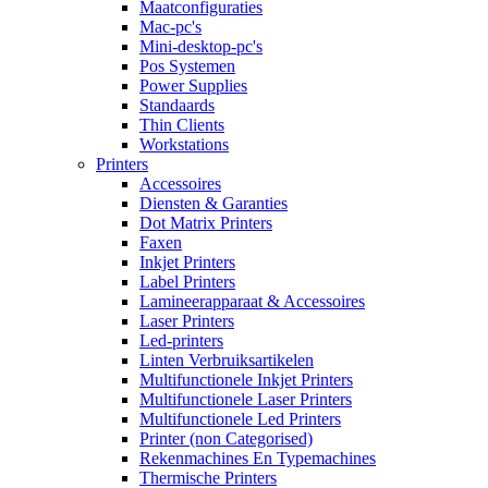
Maatconfiguraties
Mac-pc's
Mini-desktop-pc's
Pos Systemen
Power Supplies
Standaards
Thin Clients
Workstations
Printers
Accessoires
Diensten & Garanties
Dot Matrix Printers
Faxen
Inkjet Printers
Label Printers
Lamineerapparaat & Accessoires
Laser Printers
Led-printers
Linten Verbruiksartikelen
Multifunctionele Inkjet Printers
Multifunctionele Laser Printers
Multifunctionele Led Printers
Printer (non Categorised)
Rekenmachines En Typemachines
Thermische Printers