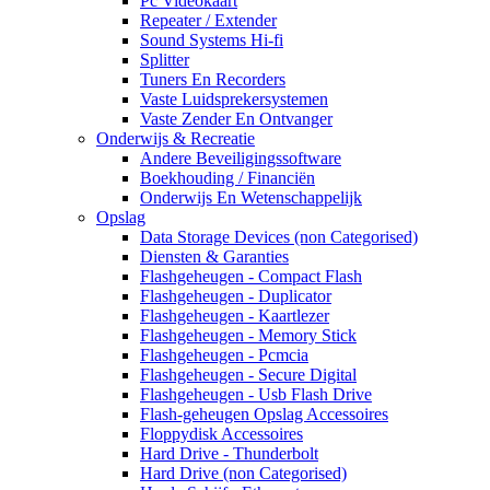
Pc Videokaart
Repeater / Extender
Sound Systems Hi-fi
Splitter
Tuners En Recorders
Vaste Luidsprekersystemen
Vaste Zender En Ontvanger
Onderwijs & Recreatie
Andere Beveiligingssoftware
Boekhouding / Financiën
Onderwijs En Wetenschappelijk
Opslag
Data Storage Devices (non Categorised)
Diensten & Garanties
Flashgeheugen - Compact Flash
Flashgeheugen - Duplicator
Flashgeheugen - Kaartlezer
Flashgeheugen - Memory Stick
Flashgeheugen - Pcmcia
Flashgeheugen - Secure Digital
Flashgeheugen - Usb Flash Drive
Flash-geheugen Opslag Accessoires
Floppydisk Accessoires
Hard Drive - Thunderbolt
Hard Drive (non Categorised)