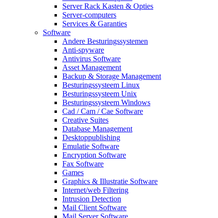
Server Rack Kasten & Opties
Server-computers
Services & Garanties
Software
Andere Besturingssystemen
Anti-spyware
Antivirus Software
Asset Management
Backup & Storage Management
Besturingssysteem Linux
Besturingssysteem Unix
Besturingssysteem Windows
Cad / Cam / Cae Software
Creative Suites
Database Management
Desktoppublishing
Emulatie Software
Encryption Software
Fax Software
Games
Graphics & Illustratie Software
Internet/web Filtering
Intrusion Detection
Mail Client Software
Mail Server Software