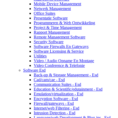
Mobile Device Management
Netwerk Management
Office Suites
Presentatie Software
Programmeren & Web Ontwikkeling
Project & Time Management
Rapport Management
Remote Management Software
Security Software
Software Firewalls En Gateways
Software Licensing & Service
Utilities
Video / Audio Opname En Montage
Video Conference & Telefonie
Software Esd
Back-up & Storage Management - Esd
Cad/cam/cae - Esd
Communication Suites - Esd
Education & Scientific/edutainment - Esd
Emulation/virtualization - Esd
Encryption Software - Esd
Firewall/gateways - Esd
Internet/web Filtering - Esd
Intrusion Detection - Esd
Language/web Development & Plug-ins - Esd