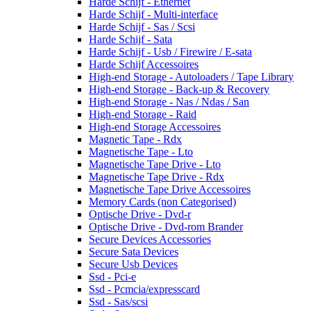
Harde Schijf - Ethernet
Harde Schijf - Multi-interface
Harde Schijf - Sas / Scsi
Harde Schijf - Sata
Harde Schijf - Usb / Firewire / E-sata
Harde Schijf Accessoires
High-end Storage - Autoloaders / Tape Library
High-end Storage - Back-up & Recovery
High-end Storage - Nas / Ndas / San
High-end Storage - Raid
High-end Storage Accessoires
Magnetic Tape - Rdx
Magnetische Tape - Lto
Magnetische Tape Drive - Lto
Magnetische Tape Drive - Rdx
Magnetische Tape Drive Accessoires
Memory Cards (non Categorised)
Optische Drive - Dvd-r
Optische Drive - Dvd-rom Brander
Secure Devices Accessories
Secure Sata Devices
Secure Usb Devices
Ssd - Pci-e
Ssd - Pcmcia/expresscard
Ssd - Sas/scsi