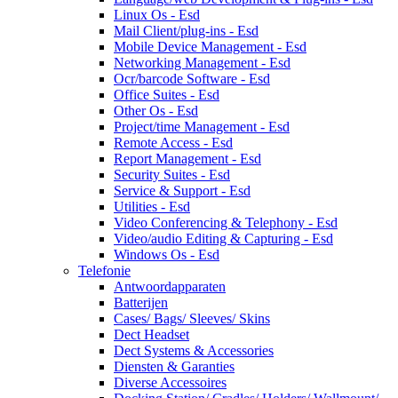
Linux Os - Esd
Mail Client/plug-ins - Esd
Mobile Device Management - Esd
Networking Management - Esd
Ocr/barcode Software - Esd
Office Suites - Esd
Other Os - Esd
Project/time Management - Esd
Remote Access - Esd
Report Management - Esd
Security Suites - Esd
Service & Support - Esd
Utilities - Esd
Video Conferencing & Telephony - Esd
Video/audio Editing & Capturing - Esd
Windows Os - Esd
Telefonie
Antwoordapparaten
Batterijen
Cases/ Bags/ Sleeves/ Skins
Dect Headset
Dect Systems & Accessories
Diensten & Garanties
Diverse Accessoires