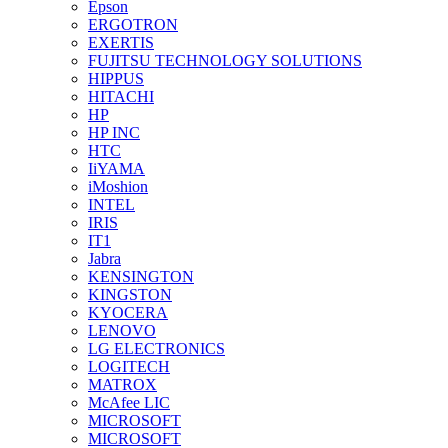
Epson
ERGOTRON
EXERTIS
FUJITSU TECHNOLOGY SOLUTIONS
HIPPUS
HITACHI
HP
HP INC
HTC
IiYAMA
iMoshion
INTEL
IRIS
IT1
Jabra
KENSINGTON
KINGSTON
KYOCERA
LENOVO
LG ELECTRONICS
LOGITECH
MATROX
McAfee LIC
MICROSOFT
MICROSOFT