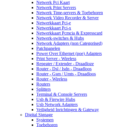
Netwerk Pci Kaart
Netwerk Print Servers
Netwerk Time-servers & Toebehoren
Netwerk Video Recorder & Server
Netwerkkaart Pci-e
Netwerkkaart Pci-x
Netwerkkaart Pcmcia & Expresscard
Netwerk-switches & Hubs
Network Adapters (non Categorised)
Patchpanelen
Power Over Ethernet (poe) Adapters
Print Server - Wireless
Repeater / Extender - Draadloze
Router - Dsl / Isdn - Draadloos
Router - Gsm / Umts - Draadloos
Router - Wireless
Routers
Splitters
Terminal & Console Servers
Usb & Firewire Hubs
Usb Network Adapters
Veiligheid Inrichtingen & Gateway
Digital Signage
Systemen
Toebehoren