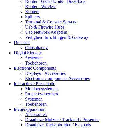
Router - Gsm / Umts - Draadloos
Router - Wireless
Routers
Splitters
Terminal & Console Servers
Usb & Firewire Hubs
Usb Network Adapters
Veiligheid Inrichtingen & Gateway
Diensten
Consultancy
Digital Signage
Systemen
Toebehoren
Electronic Components
Displays - Accessories
Electronic Components Accessories
Interactieve Presentatie
Montagesystemen
Projectieschermen
Systemen
Toebehoren
Invoerapparatuur
Accessoires
Draadloze Muizen / Trackball / Presenter
Draadloze Toetsenborden / Keypads