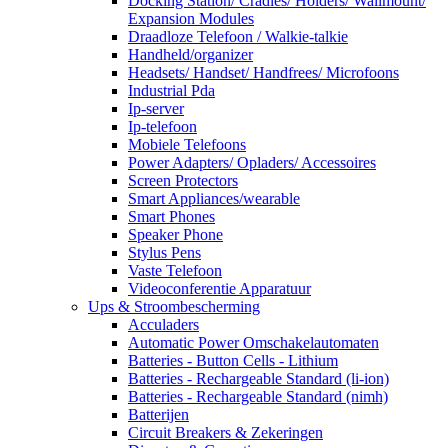
Docking Station/ Cradles/ Holders/ Wallmount/
Expansion Modules
Draadloze Telefoon / Walkie-talkie
Handheld/organizer
Headsets/ Handset/ Handfrees/ Microfoons
Industrial Pda
Ip-server
Ip-telefoon
Mobiele Telefoons
Power Adapters/ Opladers/ Accessoires
Screen Protectors
Smart Appliances/wearable
Smart Phones
Speaker Phone
Stylus Pens
Vaste Telefoon
Videoconferentie Apparatuur
Ups & Stroombescherming
Acculaders
Automatic Power Omschakelautomaten
Batteries - Button Cells - Lithium
Batteries - Rechargeable Standard (li-ion)
Batteries - Rechargeable Standard (nimh)
Batterijen
Circuit Breakers & Zekeringen