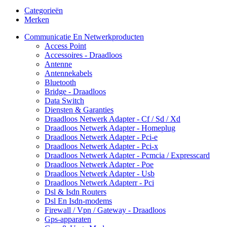
Categorieën
Merken
Communicatie En Netwerkproducten
Access Point
Accessoires - Draadloos
Antenne
Antennekabels
Bluetooth
Bridge - Draadloos
Data Switch
Diensten & Garanties
Draadloos Netwerk Adapter - Cf / Sd / Xd
Draadloos Netwerk Adapter - Homeplug
Draadloos Netwerk Adapter - Pci-e
Draadloos Netwerk Adapter - Pci-x
Draadloos Netwerk Adapter - Pcmcia / Expresscard
Draadloos Netwerk Adapter - Poe
Draadloos Netwerk Adapter - Usb
Draadloos Netwerk Adapterr - Pci
Dsl & Isdn Routers
Dsl En Isdn-modems
Firewall / Vpn / Gateway - Draadloos
Gps-apparaten