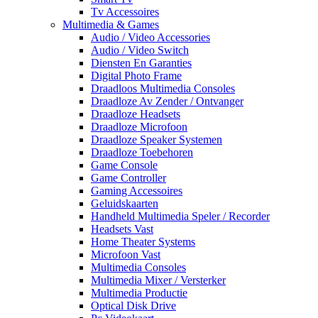
Tv Accessoires
Multimedia & Games
Audio / Video Accessories
Audio / Video Switch
Diensten En Garanties
Digital Photo Frame
Draadloos Multimedia Consoles
Draadloze Av Zender / Ontvanger
Draadloze Headsets
Draadloze Microfoon
Draadloze Speaker Systemen
Draadloze Toebehoren
Game Console
Game Controller
Gaming Accessoires
Geluidskaarten
Handheld Multimedia Speler / Recorder
Headsets Vast
Home Theater Systems
Microfoon Vast
Multimedia Consoles
Multimedia Mixer / Versterker
Multimedia Productie
Optical Disk Drive