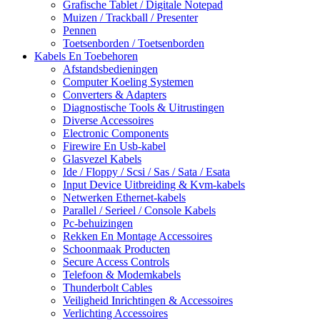
Grafische Tablet / Digitale Notepad
Muizen / Trackball / Presenter
Pennen
Toetsenborden / Toetsenborden
Kabels En Toebehoren
Afstandsbedieningen
Computer Koeling Systemen
Converters & Adapters
Diagnostische Tools & Uitrustingen
Diverse Accessoires
Electronic Components
Firewire En Usb-kabel
Glasvezel Kabels
Ide / Floppy / Scsi / Sas / Sata / Esata
Input Device Uitbreiding & Kvm-kabels
Netwerken Ethernet-kabels
Parallel / Serieel / Console Kabels
Pc-behuizingen
Rekken En Montage Accessoires
Schoonmaak Producten
Secure Access Controls
Telefoon & Modemkabels
Thunderbolt Cables
Veiligheid Inrichtingen & Accessoires
Verlichting Accessoires