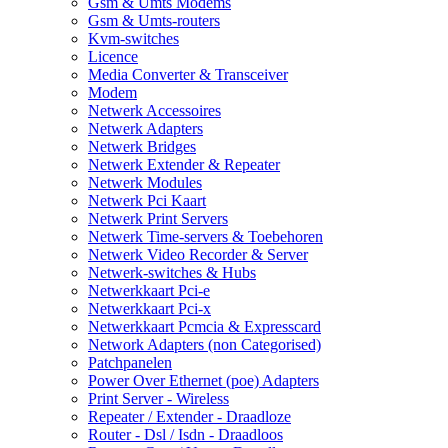
Gsm & Umts Modems
Gsm & Umts-routers
Kvm-switches
Licence
Media Converter & Transceiver
Modem
Netwerk Accessoires
Netwerk Adapters
Netwerk Bridges
Netwerk Extender & Repeater
Netwerk Modules
Netwerk Pci Kaart
Netwerk Print Servers
Netwerk Time-servers & Toebehoren
Netwerk Video Recorder & Server
Netwerk-switches & Hubs
Netwerkkaart Pci-e
Netwerkkaart Pci-x
Netwerkkaart Pcmcia & Expresscard
Network Adapters (non Categorised)
Patchpanelen
Power Over Ethernet (poe) Adapters
Print Server - Wireless
Repeater / Extender - Draadloze
Router - Dsl / Isdn - Draadloos