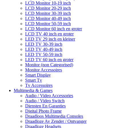
LCD Monitor 10-19 inch
LCD Monitor 20-29 inch
LCD Monitor 30-39 inch
LCD Monitor 40-49 inch
LCD Monitor 50-59 inch
LCD Monitor 60 inch en groter
LCD TV 40 inch en groter
LED TV 29 inch en kleiner
LED TV 30-39 inch
LED TV 40-49 inch
LED TV 50-59 inch
LED TV 60 inch en groter
Monitor (non Categorised)
Monitor Accessoires
Smart Display
Smart Tv
Tv Accessoires
Multimedia & Games
Audio / Video Accessories
Audio / Video Switch
Diensten En Garanties
Digital Photo Frame
Draadloos Multimedia Consoles
Draadloze Av Zender / Ontvanger
Draadloze Headsets