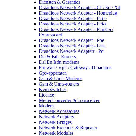
Diensten & Garanties
Draadloos Netwerk Adapter - Cf / Sd / Xd
Draadloos Netwerk Adapter - Homeplug
Draadloos Netwerk Adapter - Pci-e
Draadloos Netwerk Adapter - Pci-x
Draadloos Netwerk Adapter - Pcmcia /
Expresscard
Draadloos Netwerk Adapter - Poe
Draadloos Netwerk Adapter - Usb
Draadloos Netwerk Adapterr - Pci
Dsl & Isdn Routers
Dsl En Isdn-modems
Firewall / Vpn / Gateway - Draadloos
Gps-apparaten
Gsm & Umts Modems
Gsm & Umts-routers
Kvm-switches
Licence
Media Converter & Transceiver
Modem
Netwerk Accessoires
Netwerk Adapters
Netwerk Bridges
Netwerk Extender & Repeater
Netwerk Modules