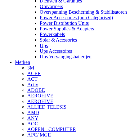
Diensten & Garanties
Omvormers
Overspanning Bescherming & Stabilisatoren
Power Accessories (non Categorised)
Power Distribution Units
Power Supplies & Adapters
Powerkabels
Solar & Acessories
Ups
Ups Accessoires
Ups Vervangingsbatterijen
Merken
3M
ACER
ACT
Activ
ADOBE
AEROHIVE
AEROHIVE
ALLIED TELESIS
AMD
ANY
AOC
AOPEN - COMPUTER
APC/ MGE