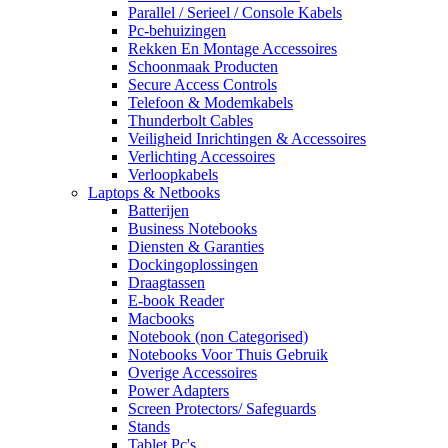
Parallel / Serieel / Console Kabels
Pc-behuizingen
Rekken En Montage Accessoires
Schoonmaak Producten
Secure Access Controls
Telefoon & Modemkabels
Thunderbolt Cables
Veiligheid Inrichtingen & Accessoires
Verlichting Accessoires
Verloopkabels
Laptops & Netbooks
Batterijen
Business Notebooks
Diensten & Garanties
Dockingoplossingen
Draagtassen
E-book Reader
Macbooks
Notebook (non Categorised)
Notebooks Voor Thuis Gebruik
Overige Accessoires
Power Adapters
Screen Protectors/ Safeguards
Stands
Tablet Pc's