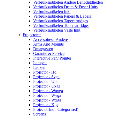
Verbruiksartikelen Andere Benodigdheden
Verbruiksartikelen Drum & Fuser Units
Verbruiksartikelen Inkt
Verbruiksartikelen Papers & Labels
Verbruiksartikelen Tapecartridges
Verbruiksartikelen Tonercartridges
Verbruiksartikelen Vaste Inkt
Projectoren
Accessoires - Andere
Arms And Mounts
Draagtassen
Garantie & Service
Interactive Pen/ Pointer
Lampen
Lenzen
Projector - Hd
Projector - Svga
Projector - Uhd
Projector - Uxga
Projector - Wuxga
Projector - Wvga
Projector - Wxga
Projector - Xga
Projector (non Categorised)
Screens