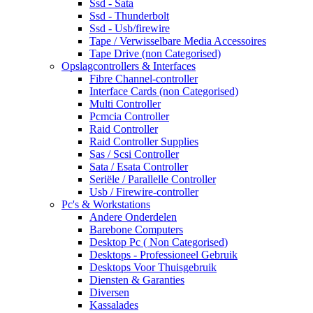
Ssd - Sata
Ssd - Thunderbolt
Ssd - Usb/firewire
Tape / Verwisselbare Media Accessoires
Tape Drive (non Categorised)
Opslagcontrollers & Interfaces
Fibre Channel-controller
Interface Cards (non Categorised)
Multi Controller
Pcmcia Controller
Raid Controller
Raid Controller Supplies
Sas / Scsi Controller
Sata / Esata Controller
Seriële / Parallelle Controller
Usb / Firewire-controller
Pc's & Workstations
Andere Onderdelen
Barebone Computers
Desktop Pc ( Non Categorised)
Desktops - Professioneel Gebruik
Desktops Voor Thuisgebruik
Diensten & Garanties
Diversen
Kassalades