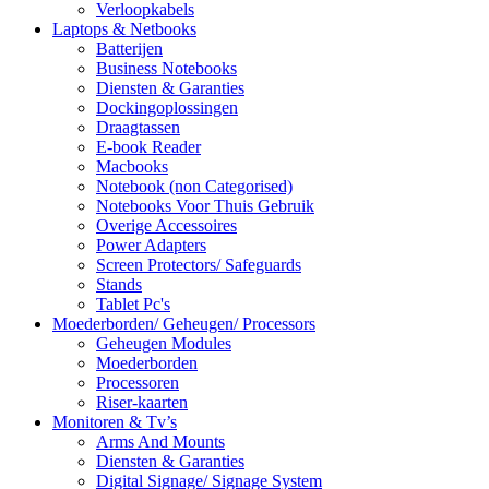
Verloopkabels
Laptops & Netbooks
Batterijen
Business Notebooks
Diensten & Garanties
Dockingoplossingen
Draagtassen
E-book Reader
Macbooks
Notebook (non Categorised)
Notebooks Voor Thuis Gebruik
Overige Accessoires
Power Adapters
Screen Protectors/ Safeguards
Stands
Tablet Pc's
Moederborden/ Geheugen/ Processors
Geheugen Modules
Moederborden
Processoren
Riser-kaarten
Monitoren & Tv’s
Arms And Mounts
Diensten & Garanties
Digital Signage/ Signage System