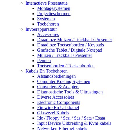
Interactieve Presentatie
Montagesystemen
Projectieschermen
Systemen
Toebehoren
Invoerapparatuur
Accessoires
Draadloze Muizen / Trackball / Presenter
Draadloze Toetsenborden / Keypads
Grafische Tablet / Digitale Notepad
Muizen / Trackball / Presenter
Pennen
Toetsenborden / Toetsenborden
Kabels En Toebehoren
Afstandsbedieningen
Computer Koeling Systemen
Converters & Adapters
Diagnostische Tools & Uitrustingen
Diverse Accessoires
Electronic Components
Firewire En Usb-kabel
Glasvezel Kabels
Ide / Floppy / Scsi / Sas / Sata / Esata
Input Device Uitbreiding & Kvm-kabels
Netwerken Ethernet-kabels