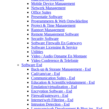
Mobile Device Management
Netwerk Management
Office Suites
Presentatie Software
Programmeren & Web Ontwikkeling
Project & Time Management
Rapport Management
Remote Management Software
Security Software
Software Firewalls En Gateways
Software Licensing & Service
Utilities
Video / Audio Opname En Montage
Video Conference & Telefonie
Software Esd
Back-up & Storage Management - Esd
Cad/cam/cae - Esd
Communication Suites - Esd
Education & Scientific/edutainment - Esd
Emulation/virtualization - Esd
Encryption Software - Esd
Firewall/gateways - Esd
Internet/web Filtering - Esd
Intrusion Detection - Esd
Language/web Development & Plug-ins - Esd