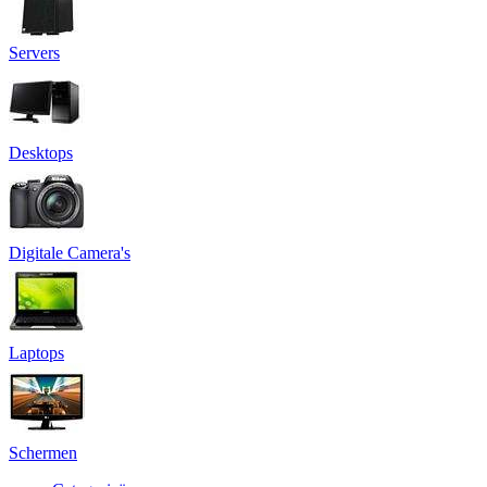
Servers
Desktops
Digitale Camera's
Laptops
Schermen