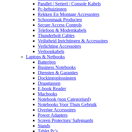
Parallel / Serieel / Console Kabels
Pc-behuizingen
Rekken En Montage Accessoires
Schoonmaak Producten
Secure Access Controls
Telefoon & Modemkabels
Thunderbolt Cables
Veiligheid Inrichtingen & Accessoires
Verlichting Accessoires
Verloopkabels
Laptops & Netbooks
Batterijen
Business Notebooks
Diensten & Garanties
Dockingoplossingen
Draagtassen
E-book Reader
Macbooks
Notebook (non Categorised)
Notebooks Voor Thuis Gebruik
Overige Accessoires
Power Adapters
Screen Protectors/ Safeguards
Stands
Tablet Pc's