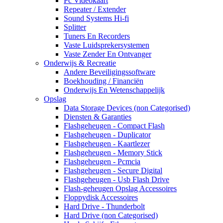
Pc Videokaart
Repeater / Extender
Sound Systems Hi-fi
Splitter
Tuners En Recorders
Vaste Luidsprekersystemen
Vaste Zender En Ontvanger
Onderwijs & Recreatie
Andere Beveiligingssoftware
Boekhouding / Financiën
Onderwijs En Wetenschappelijk
Opslag
Data Storage Devices (non Categorised)
Diensten & Garanties
Flashgeheugen - Compact Flash
Flashgeheugen - Duplicator
Flashgeheugen - Kaartlezer
Flashgeheugen - Memory Stick
Flashgeheugen - Pcmcia
Flashgeheugen - Secure Digital
Flashgeheugen - Usb Flash Drive
Flash-geheugen Opslag Accessoires
Floppydisk Accessoires
Hard Drive - Thunderbolt
Hard Drive (non Categorised)