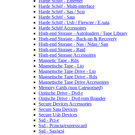
Harde Schijf - Ethernet
Harde Schijf - Multi-interface
Harde Schijf - Sas / Scsi
Harde Schijf - Sata
Harde Schijf - Usb / Firewire / E-sata
Harde Schijf Accessoires
High-end Storage - Autoloaders / Tape Library
High-end Storage - Back-up & Recovery
High-end Storage - Nas / Ndas / San
High-end Storage - Raid
High-end Storage Accessoires
Magnetic Tape - Rdx
Magnetische Tape - Lto
Magnetische Tape Drive - Lto
Magnetische Tape Drive - Rdx
Magnetische Tape Drive Accessoires
Memory Cards (non Categorised)
Optische Drive - Dvd-r
Optische Drive - Dvd-rom Brander
Secure Devices Accessories
Secure Sata Devices
Secure Usb Devices
Ssd - Pci-e
Ssd - Pcmcia/expresscard
Ssd - Sas/scsi