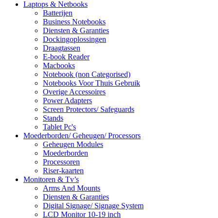
Laptops & Netbooks
Batterijen
Business Notebooks
Diensten & Garanties
Dockingoplossingen
Draagtassen
E-book Reader
Macbooks
Notebook (non Categorised)
Notebooks Voor Thuis Gebruik
Overige Accessoires
Power Adapters
Screen Protectors/ Safeguards
Stands
Tablet Pc's
Moederborden/ Geheugen/ Processors
Geheugen Modules
Moederborden
Processoren
Riser-kaarten
Monitoren & Tv’s
Arms And Mounts
Diensten & Garanties
Digital Signage/ Signage System
LCD Monitor 10-19 inch