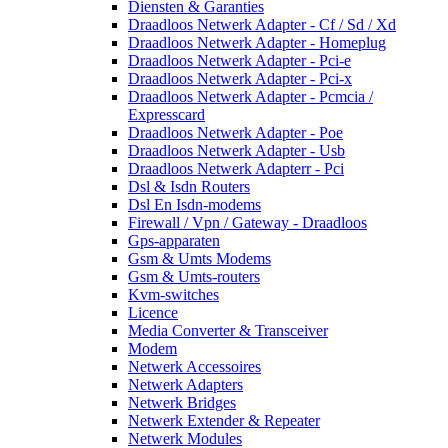
Diensten & Garanties
Draadloos Netwerk Adapter - Cf / Sd / Xd
Draadloos Netwerk Adapter - Homeplug
Draadloos Netwerk Adapter - Pci-e
Draadloos Netwerk Adapter - Pci-x
Draadloos Netwerk Adapter - Pcmcia /
Expresscard
Draadloos Netwerk Adapter - Poe
Draadloos Netwerk Adapter - Usb
Draadloos Netwerk Adapterr - Pci
Dsl & Isdn Routers
Dsl En Isdn-modems
Firewall / Vpn / Gateway - Draadloos
Gps-apparaten
Gsm & Umts Modems
Gsm & Umts-routers
Kvm-switches
Licence
Media Converter & Transceiver
Modem
Netwerk Accessoires
Netwerk Adapters
Netwerk Bridges
Netwerk Extender & Repeater
Netwerk Modules