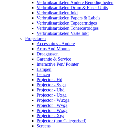
Verbruiksartikelen Andere Benodigdheden
Verbruiksartikelen Drum & Fuser Units
Verbruiksartikelen Inkt
Verbruiksartikelen Papers & Labels
Verbruiksartikelen Tapecartridges
Verbruiksartikelen Tonercartridges
Verbruiksartikelen Vaste Inkt
Projectoren
Accessoires - Andere
Arms And Mounts
Draagtassen
Garantie & Service
Interactive Pen/ Pointer
Lampen
Lenzen
Projector - Hd
Projector - Svga
Projector - Uhd
Projector - Uxga
Projector - Wuxga
Projector - Wvga
Projector - Wxga
Projector - Xga
Projector (non Categorised)
Screens