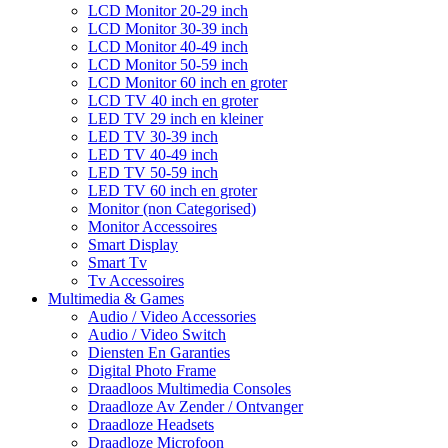
LCD Monitor 20-29 inch
LCD Monitor 30-39 inch
LCD Monitor 40-49 inch
LCD Monitor 50-59 inch
LCD Monitor 60 inch en groter
LCD TV 40 inch en groter
LED TV 29 inch en kleiner
LED TV 30-39 inch
LED TV 40-49 inch
LED TV 50-59 inch
LED TV 60 inch en groter
Monitor (non Categorised)
Monitor Accessoires
Smart Display
Smart Tv
Tv Accessoires
Multimedia & Games
Audio / Video Accessories
Audio / Video Switch
Diensten En Garanties
Digital Photo Frame
Draadloos Multimedia Consoles
Draadloze Av Zender / Ontvanger
Draadloze Headsets
Draadloze Microfoon