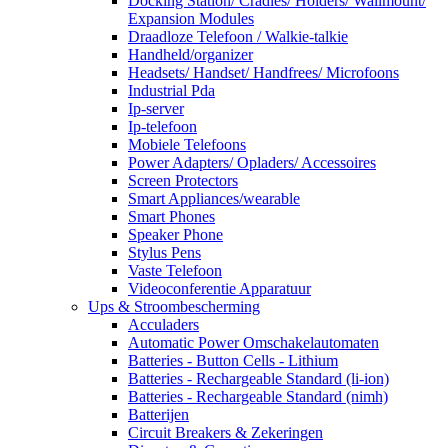
Docking Station/ Cradles/ Holders/ Wallmount/
Expansion Modules
Draadloze Telefoon / Walkie-talkie
Handheld/organizer
Headsets/ Handset/ Handfrees/ Microfoons
Industrial Pda
Ip-server
Ip-telefoon
Mobiele Telefoons
Power Adapters/ Opladers/ Accessoires
Screen Protectors
Smart Appliances/wearable
Smart Phones
Speaker Phone
Stylus Pens
Vaste Telefoon
Videoconferentie Apparatuur
Ups & Stroombescherming
Acculaders
Automatic Power Omschakelautomaten
Batteries - Button Cells - Lithium
Batteries - Rechargeable Standard (li-ion)
Batteries - Rechargeable Standard (nimh)
Batterijen
Circuit Breakers & Zekeringen