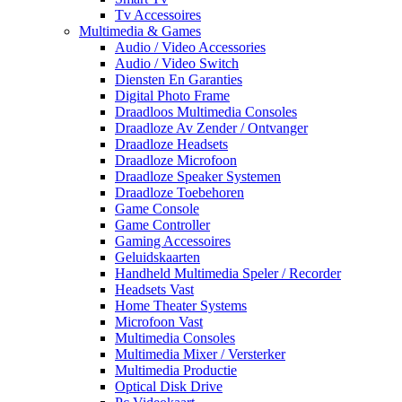
Tv Accessoires
Multimedia & Games
Audio / Video Accessories
Audio / Video Switch
Diensten En Garanties
Digital Photo Frame
Draadloos Multimedia Consoles
Draadloze Av Zender / Ontvanger
Draadloze Headsets
Draadloze Microfoon
Draadloze Speaker Systemen
Draadloze Toebehoren
Game Console
Game Controller
Gaming Accessoires
Geluidskaarten
Handheld Multimedia Speler / Recorder
Headsets Vast
Home Theater Systems
Microfoon Vast
Multimedia Consoles
Multimedia Mixer / Versterker
Multimedia Productie
Optical Disk Drive