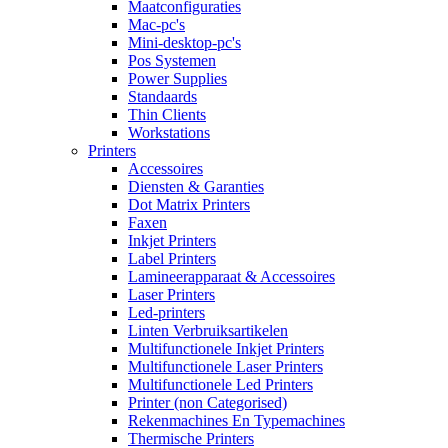
Maatconfiguraties
Mac-pc's
Mini-desktop-pc's
Pos Systemen
Power Supplies
Standaards
Thin Clients
Workstations
Printers
Accessoires
Diensten & Garanties
Dot Matrix Printers
Faxen
Inkjet Printers
Label Printers
Lamineerapparaat & Accessoires
Laser Printers
Led-printers
Linten Verbruiksartikelen
Multifunctionele Inkjet Printers
Multifunctionele Laser Printers
Multifunctionele Led Printers
Printer (non Categorised)
Rekenmachines En Typemachines
Thermische Printers