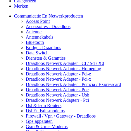
Categorieën
Merken
Communicatie En Netwerkproducten
Access Point
Accessoires - Draadloos
Antenne
Antennekabels
Bluetooth
Bridge - Draadloos
Data Switch
Diensten & Garanties
Draadloos Netwerk Adapter - Cf / Sd / Xd
Draadloos Netwerk Adapter - Homeplug
Draadloos Netwerk Adapter - Pci-e
Draadloos Netwerk Adapter - Pci-x
Draadloos Netwerk Adapter - Pcmcia / Expresscard
Draadloos Netwerk Adapter - Poe
Draadloos Netwerk Adapter - Usb
Draadloos Netwerk Adapterr - Pci
Dsl & Isdn Routers
Dsl En Isdn-modems
Firewall / Vpn / Gateway - Draadloos
Gps-apparaten
Gsm & Umts Modems