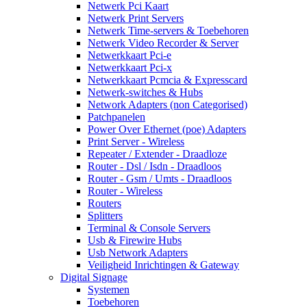
Netwerk Pci Kaart
Netwerk Print Servers
Netwerk Time-servers & Toebehoren
Netwerk Video Recorder & Server
Netwerkkaart Pci-e
Netwerkkaart Pci-x
Netwerkkaart Pcmcia & Expresscard
Netwerk-switches & Hubs
Network Adapters (non Categorised)
Patchpanelen
Power Over Ethernet (poe) Adapters
Print Server - Wireless
Repeater / Extender - Draadloze
Router - Dsl / Isdn - Draadloos
Router - Gsm / Umts - Draadloos
Router - Wireless
Routers
Splitters
Terminal & Console Servers
Usb & Firewire Hubs
Usb Network Adapters
Veiligheid Inrichtingen & Gateway
Digital Signage
Systemen
Toebehoren