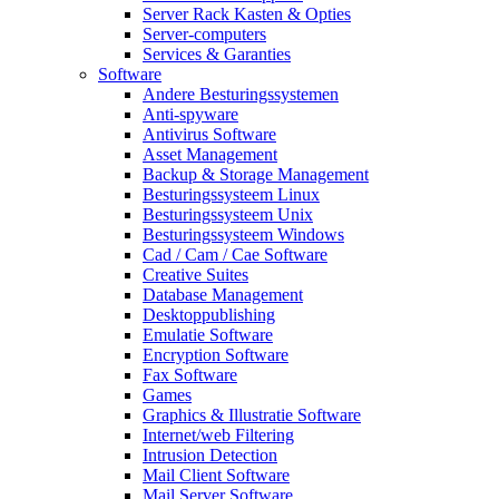
Server Rack Kasten & Opties
Server-computers
Services & Garanties
Software
Andere Besturingssystemen
Anti-spyware
Antivirus Software
Asset Management
Backup & Storage Management
Besturingssysteem Linux
Besturingssysteem Unix
Besturingssysteem Windows
Cad / Cam / Cae Software
Creative Suites
Database Management
Desktoppublishing
Emulatie Software
Encryption Software
Fax Software
Games
Graphics & Illustratie Software
Internet/web Filtering
Intrusion Detection
Mail Client Software
Mail Server Software