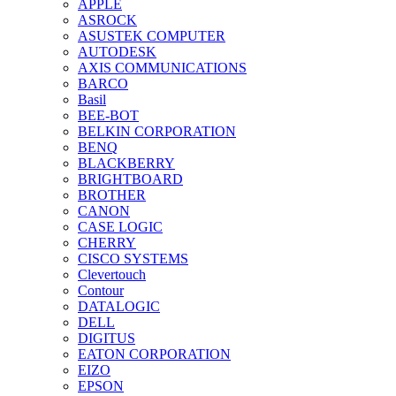
APPLE
ASROCK
ASUSTEK COMPUTER
AUTODESK
AXIS COMMUNICATIONS
BARCO
Basil
BEE-BOT
BELKIN CORPORATION
BENQ
BLACKBERRY
BRIGHTBOARD
BROTHER
CANON
CASE LOGIC
CHERRY
CISCO SYSTEMS
Clevertouch
Contour
DATALOGIC
DELL
DIGITUS
EATON CORPORATION
EIZO
EPSON