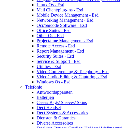
Linux Os - Esd
Mail Client/plug-ins - Esd
Mobile Device Management - Esd
Networking Management - Esd
Ocr/barcode Software - Esd
Office Suites - Esd
Other Os - Esd
Project/time Management - Esd
Remote Access - Esd
Report Management - Esd
Security Suites - Esd
Service & Support - Esd
Utilities - Esd
Video Conferencing & Telephony - Esd
Video/audio Editing & Capturing - Esd
Windows Os - Esd
Telefonie
Antwoordapparaten
Batterijen
Cases/ Bags/ Sleeves/ Skins
Dect Headset
Dect Systems & Accessories
Diensten & Garanties
Diverse Accessoires