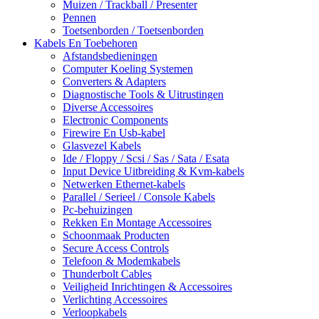
Muizen / Trackball / Presenter
Pennen
Toetsenborden / Toetsenborden
Kabels En Toebehoren
Afstandsbedieningen
Computer Koeling Systemen
Converters & Adapters
Diagnostische Tools & Uitrustingen
Diverse Accessoires
Electronic Components
Firewire En Usb-kabel
Glasvezel Kabels
Ide / Floppy / Scsi / Sas / Sata / Esata
Input Device Uitbreiding & Kvm-kabels
Netwerken Ethernet-kabels
Parallel / Serieel / Console Kabels
Pc-behuizingen
Rekken En Montage Accessoires
Schoonmaak Producten
Secure Access Controls
Telefoon & Modemkabels
Thunderbolt Cables
Veiligheid Inrichtingen & Accessoires
Verlichting Accessoires
Verloopkabels