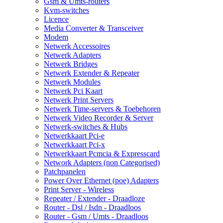
Gsm & Umts-routers
Kvm-switches
Licence
Media Converter & Transceiver
Modem
Netwerk Accessoires
Netwerk Adapters
Netwerk Bridges
Netwerk Extender & Repeater
Netwerk Modules
Netwerk Pci Kaart
Netwerk Print Servers
Netwerk Time-servers & Toebehoren
Netwerk Video Recorder & Server
Netwerk-switches & Hubs
Netwerkkaart Pci-e
Netwerkkaart Pci-x
Netwerkkaart Pcmcia & Expresscard
Network Adapters (non Categorised)
Patchpanelen
Power Over Ethernet (poe) Adapters
Print Server - Wireless
Repeater / Extender - Draadloze
Router - Dsl / Isdn - Draadloos
Router - Gsm / Umts - Draadloos