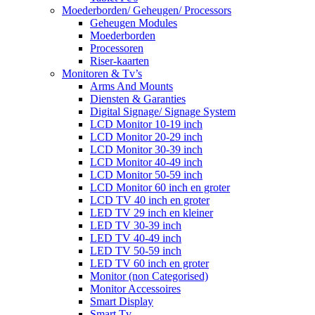
Moederborden/ Geheugen/ Processors
Geheugen Modules
Moederborden
Processoren
Riser-kaarten
Monitoren & Tv’s
Arms And Mounts
Diensten & Garanties
Digital Signage/ Signage System
LCD Monitor 10-19 inch
LCD Monitor 20-29 inch
LCD Monitor 30-39 inch
LCD Monitor 40-49 inch
LCD Monitor 50-59 inch
LCD Monitor 60 inch en groter
LCD TV 40 inch en groter
LED TV 29 inch en kleiner
LED TV 30-39 inch
LED TV 40-49 inch
LED TV 50-59 inch
LED TV 60 inch en groter
Monitor (non Categorised)
Monitor Accessoires
Smart Display
Smart Tv