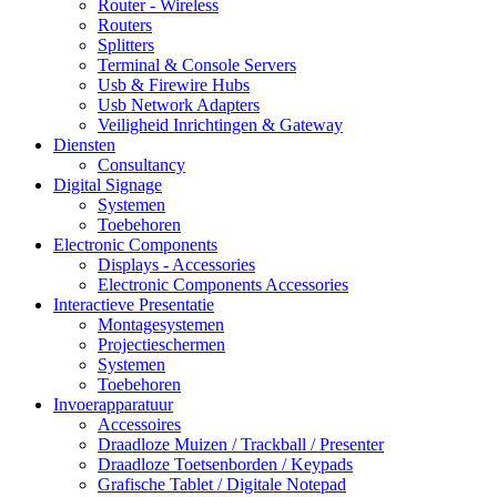
Router - Wireless
Routers
Splitters
Terminal & Console Servers
Usb & Firewire Hubs
Usb Network Adapters
Veiligheid Inrichtingen & Gateway
Diensten
Consultancy
Digital Signage
Systemen
Toebehoren
Electronic Components
Displays - Accessories
Electronic Components Accessories
Interactieve Presentatie
Montagesystemen
Projectieschermen
Systemen
Toebehoren
Invoerapparatuur
Accessoires
Draadloze Muizen / Trackball / Presenter
Draadloze Toetsenborden / Keypads
Grafische Tablet / Digitale Notepad