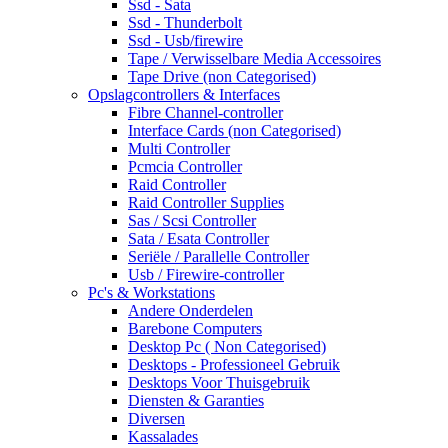
Ssd - Sata
Ssd - Thunderbolt
Ssd - Usb/firewire
Tape / Verwisselbare Media Accessoires
Tape Drive (non Categorised)
Opslagcontrollers & Interfaces
Fibre Channel-controller
Interface Cards (non Categorised)
Multi Controller
Pcmcia Controller
Raid Controller
Raid Controller Supplies
Sas / Scsi Controller
Sata / Esata Controller
Seriële / Parallelle Controller
Usb / Firewire-controller
Pc's & Workstations
Andere Onderdelen
Barebone Computers
Desktop Pc ( Non Categorised)
Desktops - Professioneel Gebruik
Desktops Voor Thuisgebruik
Diensten & Garanties
Diversen
Kassalades