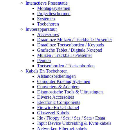
Interactieve Presentatie
Montagesystemen
Projectieschermen
Systemen
Toebehoren
Invoerapparatuur
Accessoires
Draadloze Muizen / Trackball / Presenter
Draadloze Toetsenborden / Keypads
Grafische Tablet / Digitale Notepad
Muizen / Trackball / Presenter
Pennen
Toetsenborden / Toetsenborden
Kabels En Toebehoren
Afstandsbedieningen
Computer Koeling Systemen
Converters & Adapters
Diagnostische Tools & Uitrustingen
Diverse Accessoires
Electronic Components
Firewire En Usb-kabel
Glasvezel Kabels
Ide / Floppy / Scsi / Sas / Sata / Esata
Input Device Uitbreiding & Kvm-kabels
Netwerken Ethernet-kabels