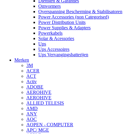
Diensten & Garanties
Omvormers
Overspanning Bescherming & Stabilisatoren
Power Accessories (non Categorised)
Power Distribution Units
Power Supplies & Adapters
Powerkabels
Solar & Acessories
Ups
Ups Accessoires
Ups Vervangingsbatterijen
Merken
3M
ACER
ACT
Activ
ADOBE
AEROHIVE
AEROHIVE
ALLIED TELESIS
AMD
ANY
AOC
AOPEN - COMPUTER
APC/ MGE