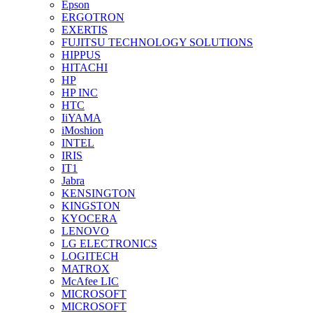
Epson
ERGOTRON
EXERTIS
FUJITSU TECHNOLOGY SOLUTIONS
HIPPUS
HITACHI
HP
HP INC
HTC
IiYAMA
iMoshion
INTEL
IRIS
IT1
Jabra
KENSINGTON
KINGSTON
KYOCERA
LENOVO
LG ELECTRONICS
LOGITECH
MATROX
McAfee LIC
MICROSOFT
MICROSOFT