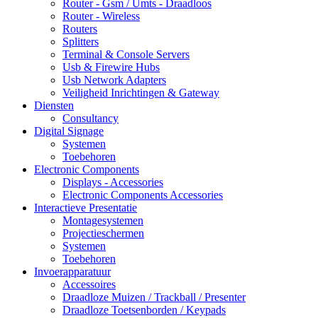
Router - Gsm / Umts - Draadloos
Router - Wireless
Routers
Splitters
Terminal & Console Servers
Usb & Firewire Hubs
Usb Network Adapters
Veiligheid Inrichtingen & Gateway
Diensten
Consultancy
Digital Signage
Systemen
Toebehoren
Electronic Components
Displays - Accessories
Electronic Components Accessories
Interactieve Presentatie
Montagesystemen
Projectieschermen
Systemen
Toebehoren
Invoerapparatuur
Accessoires
Draadloze Muizen / Trackball / Presenter
Draadloze Toetsenborden / Keypads