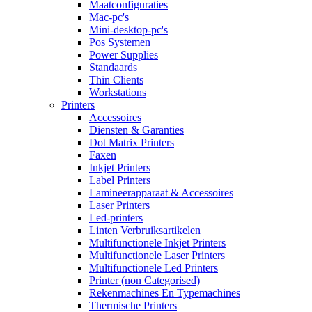
Maatconfiguraties
Mac-pc's
Mini-desktop-pc's
Pos Systemen
Power Supplies
Standaards
Thin Clients
Workstations
Printers
Accessoires
Diensten & Garanties
Dot Matrix Printers
Faxen
Inkjet Printers
Label Printers
Lamineerapparaat & Accessoires
Laser Printers
Led-printers
Linten Verbruiksartikelen
Multifunctionele Inkjet Printers
Multifunctionele Laser Printers
Multifunctionele Led Printers
Printer (non Categorised)
Rekenmachines En Typemachines
Thermische Printers