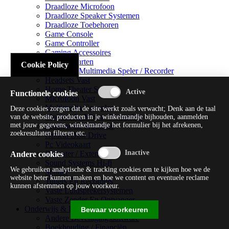
Draadloze Microfoon
Draadloze Speaker Systemen
Draadloze Toebehoren
Game Console
Game Controller
Gaming Accessoires
Geluidskaarten
Cookie Policy
Handheld Multimedia Speler / Recorder
Headsets Vast
Home Theater Systems
Functionele cookies
Microfoon Vast
Multimedia Consoles
Deze cookies zorgen dat de site werkt zoals verwacht; Denk aan de taal
Multimedia Mixer / Versterker
van de website, producten in je winkelmandje bijhouden, aanmelden
met jouw gegevens, winkelmandje het formulier bij het afrekenen,
Multimedia Productie
zoekresultaten filteren etc.
Optical Disk Drive
Pc Videokaart
Repeater / Extender
Andere cookies
Sound Systems Hi-fi
We gebruiken analytische & tracking cookies om te kijken hoe we de
Splitter
website beter kunnen maken en hoe we content en eventuele reclame
Tuners En Recorders
kunnen afstemmen op jouw voorkeur.
Vaste Luidsprekersystemen
Vaste Zender En Ontvanger
Onderwijs & Recreatie
Bewaar voorkeuren
Andere Beveiligingssoftware
Boekhouding / Financiën