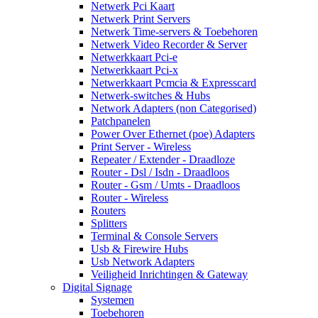
Netwerk Pci Kaart
Netwerk Print Servers
Netwerk Time-servers & Toebehoren
Netwerk Video Recorder & Server
Netwerkkaart Pci-e
Netwerkkaart Pci-x
Netwerkkaart Pcmcia & Expresscard
Netwerk-switches & Hubs
Network Adapters (non Categorised)
Patchpanelen
Power Over Ethernet (poe) Adapters
Print Server - Wireless
Repeater / Extender - Draadloze
Router - Dsl / Isdn - Draadloos
Router - Gsm / Umts - Draadloos
Router - Wireless
Routers
Splitters
Terminal & Console Servers
Usb & Firewire Hubs
Usb Network Adapters
Veiligheid Inrichtingen & Gateway
Digital Signage
Systemen
Toebehoren