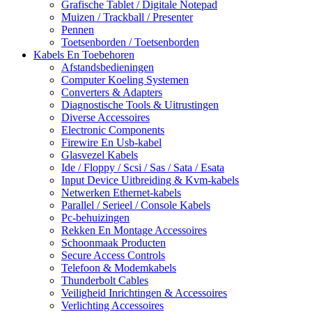
Grafische Tablet / Digitale Notepad
Muizen / Trackball / Presenter
Pennen
Toetsenborden / Toetsenborden
Kabels En Toebehoren
Afstandsbedieningen
Computer Koeling Systemen
Converters & Adapters
Diagnostische Tools & Uitrustingen
Diverse Accessoires
Electronic Components
Firewire En Usb-kabel
Glasvezel Kabels
Ide / Floppy / Scsi / Sas / Sata / Esata
Input Device Uitbreiding & Kvm-kabels
Netwerken Ethernet-kabels
Parallel / Serieel / Console Kabels
Pc-behuizingen
Rekken En Montage Accessoires
Schoonmaak Producten
Secure Access Controls
Telefoon & Modemkabels
Thunderbolt Cables
Veiligheid Inrichtingen & Accessoires
Verlichting Accessoires