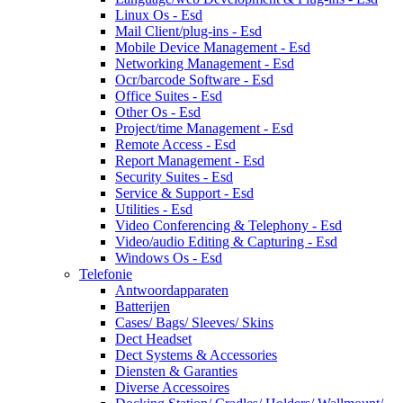
Linux Os - Esd
Mail Client/plug-ins - Esd
Mobile Device Management - Esd
Networking Management - Esd
Ocr/barcode Software - Esd
Office Suites - Esd
Other Os - Esd
Project/time Management - Esd
Remote Access - Esd
Report Management - Esd
Security Suites - Esd
Service & Support - Esd
Utilities - Esd
Video Conferencing & Telephony - Esd
Video/audio Editing & Capturing - Esd
Windows Os - Esd
Telefonie
Antwoordapparaten
Batterijen
Cases/ Bags/ Sleeves/ Skins
Dect Headset
Dect Systems & Accessories
Diensten & Garanties
Diverse Accessoires