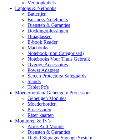
Verloopkabels
Laptops & Netbooks
Batterijen
Business Notebooks
Diensten & Garanties
Dockingoplossingen
Draagtassen
E-book Reader
Macbooks
Notebook (non Categorised)
Notebooks Voor Thuis Gebruik
Overige Accessoires
Power Adapters
Screen Protectors/ Safeguards
Stands
Tablet Pc's
Moederborden/ Geheugen/ Processors
Geheugen Modules
Moederborden
Processoren
Riser-kaarten
Monitoren & Tv’s
Arms And Mounts
Diensten & Garanties
Digital Signage/ Signage System