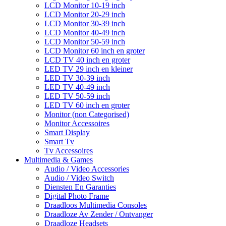
LCD Monitor 10-19 inch
LCD Monitor 20-29 inch
LCD Monitor 30-39 inch
LCD Monitor 40-49 inch
LCD Monitor 50-59 inch
LCD Monitor 60 inch en groter
LCD TV 40 inch en groter
LED TV 29 inch en kleiner
LED TV 30-39 inch
LED TV 40-49 inch
LED TV 50-59 inch
LED TV 60 inch en groter
Monitor (non Categorised)
Monitor Accessoires
Smart Display
Smart Tv
Tv Accessoires
Multimedia & Games
Audio / Video Accessories
Audio / Video Switch
Diensten En Garanties
Digital Photo Frame
Draadloos Multimedia Consoles
Draadloze Av Zender / Ontvanger
Draadloze Headsets