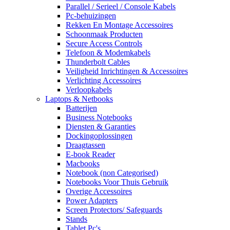
Parallel / Serieel / Console Kabels
Pc-behuizingen
Rekken En Montage Accessoires
Schoonmaak Producten
Secure Access Controls
Telefoon & Modemkabels
Thunderbolt Cables
Veiligheid Inrichtingen & Accessoires
Verlichting Accessoires
Verloopkabels
Laptops & Netbooks
Batterijen
Business Notebooks
Diensten & Garanties
Dockingoplossingen
Draagtassen
E-book Reader
Macbooks
Notebook (non Categorised)
Notebooks Voor Thuis Gebruik
Overige Accessoires
Power Adapters
Screen Protectors/ Safeguards
Stands
Tablet Pc's