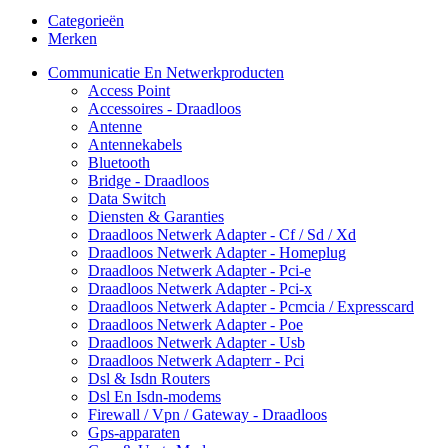
Categorieën
Merken
Communicatie En Netwerkproducten
Access Point
Accessoires - Draadloos
Antenne
Antennekabels
Bluetooth
Bridge - Draadloos
Data Switch
Diensten & Garanties
Draadloos Netwerk Adapter - Cf / Sd / Xd
Draadloos Netwerk Adapter - Homeplug
Draadloos Netwerk Adapter - Pci-e
Draadloos Netwerk Adapter - Pci-x
Draadloos Netwerk Adapter - Pcmcia / Expresscard
Draadloos Netwerk Adapter - Poe
Draadloos Netwerk Adapter - Usb
Draadloos Netwerk Adapterr - Pci
Dsl & Isdn Routers
Dsl En Isdn-modems
Firewall / Vpn / Gateway - Draadloos
Gps-apparaten