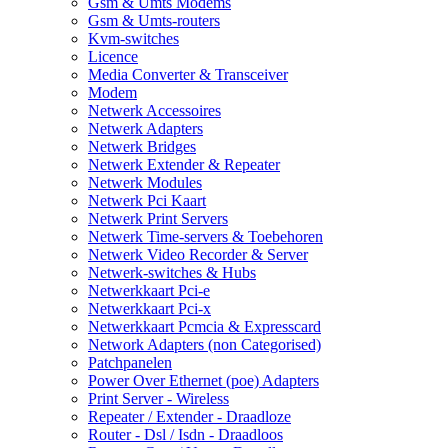
Gsm & Umts Modems
Gsm & Umts-routers
Kvm-switches
Licence
Media Converter & Transceiver
Modem
Netwerk Accessoires
Netwerk Adapters
Netwerk Bridges
Netwerk Extender & Repeater
Netwerk Modules
Netwerk Pci Kaart
Netwerk Print Servers
Netwerk Time-servers & Toebehoren
Netwerk Video Recorder & Server
Netwerk-switches & Hubs
Netwerkkaart Pci-e
Netwerkkaart Pci-x
Netwerkkaart Pcmcia & Expresscard
Network Adapters (non Categorised)
Patchpanelen
Power Over Ethernet (poe) Adapters
Print Server - Wireless
Repeater / Extender - Draadloze
Router - Dsl / Isdn - Draadloos