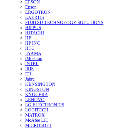
EPSON
Epson
ERGOTRON
EXERTIS
FUJITSU TECHNOLOGY SOLUTIONS
HIPPUS
HITACHI
HP
HP INC
HTC
IiYAMA
iMoshion
INTEL
IRIS
IT1
Jabra
KENSINGTON
KINGSTON
KYOCERA
LENOVO
LG ELECTRONICS
LOGITECH
MATROX
McAfee LIC
MICROSOFT