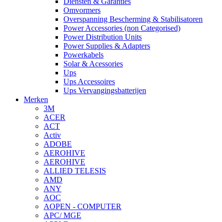
Diensten & Garanties
Omvormers
Overspanning Bescherming & Stabilisatoren
Power Accessories (non Categorised)
Power Distribution Units
Power Supplies & Adapters
Powerkabels
Solar & Acessories
Ups
Ups Accessoires
Ups Vervangingsbatterijen
Merken
3M
ACER
ACT
Activ
ADOBE
AEROHIVE
AEROHIVE
ALLIED TELESIS
AMD
ANY
AOC
AOPEN - COMPUTER
APC/ MGE