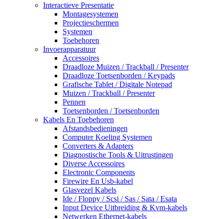
Interactieve Presentatie
Montagesystemen
Projectieschermen
Systemen
Toebehoren
Invoerapparatuur
Accessoires
Draadloze Muizen / Trackball / Presenter
Draadloze Toetsenborden / Keypads
Grafische Tablet / Digitale Notepad
Muizen / Trackball / Presenter
Pennen
Toetsenborden / Toetsenborden
Kabels En Toebehoren
Afstandsbedieningen
Computer Koeling Systemen
Converters & Adapters
Diagnostische Tools & Uitrustingen
Diverse Accessoires
Electronic Components
Firewire En Usb-kabel
Glasvezel Kabels
Ide / Floppy / Scsi / Sas / Sata / Esata
Input Device Uitbreiding & Kvm-kabels
Netwerken Ethernet-kabels