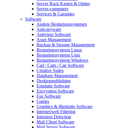
Server Rack Kasten & Opties
Server-computers
Services & Garanties
Software
Andere Besturingssystemen
Anti-spyware
Antivirus Software
Asset Management
Backup & Storage Management
Besturingssysteem Linux
Besturingssysteem Unix
Besturingssysteem Windows
Cad / Cam / Cae Software
Creative Suites
Database Management
Desktoppublishing
Emulatie Software
Encryption Software
Fax Software
Games
Graphics & Illustratie Software
Internet/web Filtering
Intrusion Detection
Mail Client Software
Mail Server Software