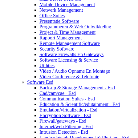
Mobile Device Management
Netwerk Management
Office Suites
Presentatie Software
Programmeren & Web Ontwikkeling
Project & Time Management
Rapport Management
Remote Management Software
Security Software
Software Firewalls En Gateways
Software Licensing & Service
Utilities
Video / Audio Opname En Montage
Video Conference & Telefonie
Software Esd
Back-up & Storage Management - Esd
Cad/cam/cae - Esd
Communication Suites - Esd
Education & Scientific/edutainment - Esd
Emulation/virtualization - Esd
Encryption Software - Esd
Firewall/gateways - Esd
Internet/web Filtering - Esd
Intrusion Detection - Esd
Language/web Development & Plug-ins - Esd