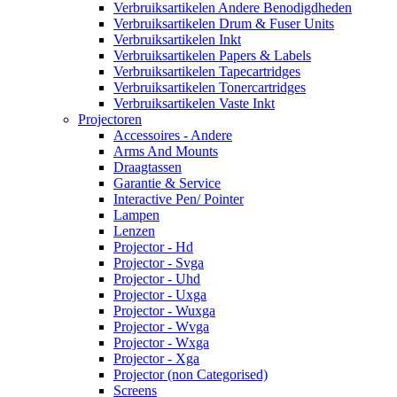
Verbruiksartikelen Andere Benodigdheden
Verbruiksartikelen Drum & Fuser Units
Verbruiksartikelen Inkt
Verbruiksartikelen Papers & Labels
Verbruiksartikelen Tapecartridges
Verbruiksartikelen Tonercartridges
Verbruiksartikelen Vaste Inkt
Projectoren
Accessoires - Andere
Arms And Mounts
Draagtassen
Garantie & Service
Interactive Pen/ Pointer
Lampen
Lenzen
Projector - Hd
Projector - Svga
Projector - Uhd
Projector - Uxga
Projector - Wuxga
Projector - Wvga
Projector - Wxga
Projector - Xga
Projector (non Categorised)
Screens