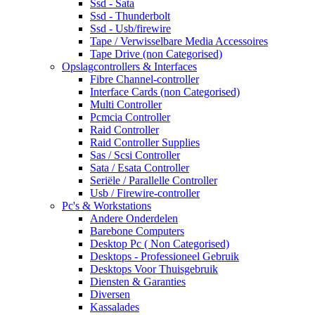
Ssd - Sata
Ssd - Thunderbolt
Ssd - Usb/firewire
Tape / Verwisselbare Media Accessoires
Tape Drive (non Categorised)
Opslagcontrollers & Interfaces
Fibre Channel-controller
Interface Cards (non Categorised)
Multi Controller
Pcmcia Controller
Raid Controller
Raid Controller Supplies
Sas / Scsi Controller
Sata / Esata Controller
Seriële / Parallelle Controller
Usb / Firewire-controller
Pc's & Workstations
Andere Onderdelen
Barebone Computers
Desktop Pc ( Non Categorised)
Desktops - Professioneel Gebruik
Desktops Voor Thuisgebruik
Diensten & Garanties
Diversen
Kassalades