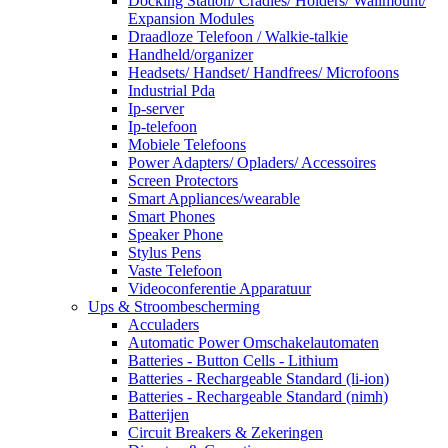
Docking Station/ Cradles/ Holders/ Wallmount/
Expansion Modules
Draadloze Telefoon / Walkie-talkie
Handheld/organizer
Headsets/ Handset/ Handfrees/ Microfoons
Industrial Pda
Ip-server
Ip-telefoon
Mobiele Telefoons
Power Adapters/ Opladers/ Accessoires
Screen Protectors
Smart Appliances/wearable
Smart Phones
Speaker Phone
Stylus Pens
Vaste Telefoon
Videoconferentie Apparatuur
Ups & Stroombescherming
Acculaders
Automatic Power Omschakelautomaten
Batteries - Button Cells - Lithium
Batteries - Rechargeable Standard (li-ion)
Batteries - Rechargeable Standard (nimh)
Batterijen
Circuit Breakers & Zekeringen