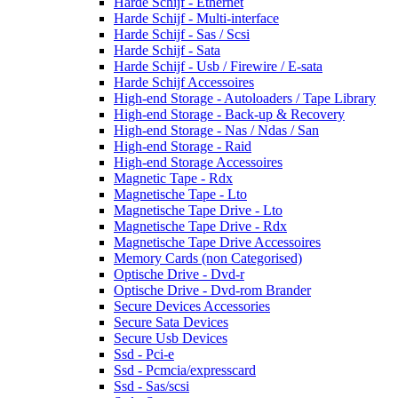
Harde Schijf - Ethernet
Harde Schijf - Multi-interface
Harde Schijf - Sas / Scsi
Harde Schijf - Sata
Harde Schijf - Usb / Firewire / E-sata
Harde Schijf Accessoires
High-end Storage - Autoloaders / Tape Library
High-end Storage - Back-up & Recovery
High-end Storage - Nas / Ndas / San
High-end Storage - Raid
High-end Storage Accessoires
Magnetic Tape - Rdx
Magnetische Tape - Lto
Magnetische Tape Drive - Lto
Magnetische Tape Drive - Rdx
Magnetische Tape Drive Accessoires
Memory Cards (non Categorised)
Optische Drive - Dvd-r
Optische Drive - Dvd-rom Brander
Secure Devices Accessories
Secure Sata Devices
Secure Usb Devices
Ssd - Pci-e
Ssd - Pcmcia/expresscard
Ssd - Sas/scsi