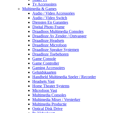
Tv Accessoires
Multimedia & Games
Audio / Video Accessories
Audio / Video Switch
Diensten En Garanties
Digital Photo Frame
Draadloos Multimedia Consoles
Draadloze Av Zender / Ontvanger
Draadloze Headsets
Draadloze Microfoon
Draadloze Speaker Systemen
Draadloze Toebehoren
Game Console
Game Controller
Gaming Accessoires
Geluidskaarten
Handheld Multimedia Speler / Recorder
Headsets Vast
Home Theater Systems
Microfoon Vast
Multimedia Consoles
Multimedia Mixer / Versterker
Multimedia Productie
Optical Disk Drive