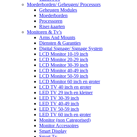
Moederborden/ Geheugen/ Processors
Geheugen Modules
Moederborden
Processoren
Riser-kaarten
Monitoren & Tv’s
Arms And Mounts
Diensten & Garanties
Digital Signage/ Signage System
LCD Monitor 10-19 inch
LCD Monitor 20-29 inch
LCD Monitor 30-39 inch
LCD Monitor 40-49 inch
LCD Monitor 50-59 inch
LCD Monitor 60 inch en groter
LCD TV 40 inch en groter
LED TV 29 inch en kleiner
LED TV 30-39 inch
LED TV 40-49 inch
LED TV 50-59 inch
LED TV 60 inch en groter
Monitor (non Categorised)
Monitor Accessoires
Smart Display
Smart Tv