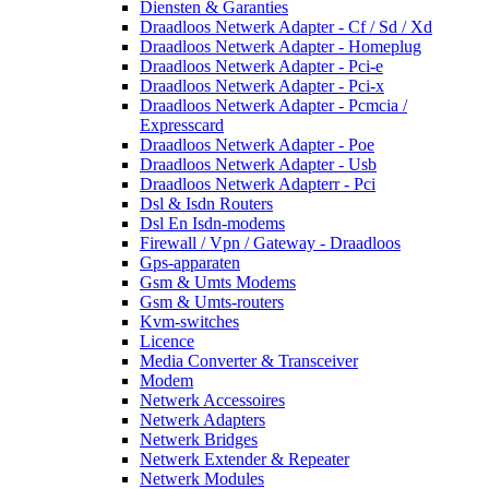
Diensten & Garanties
Draadloos Netwerk Adapter - Cf / Sd / Xd
Draadloos Netwerk Adapter - Homeplug
Draadloos Netwerk Adapter - Pci-e
Draadloos Netwerk Adapter - Pci-x
Draadloos Netwerk Adapter - Pcmcia /
Expresscard
Draadloos Netwerk Adapter - Poe
Draadloos Netwerk Adapter - Usb
Draadloos Netwerk Adapterr - Pci
Dsl & Isdn Routers
Dsl En Isdn-modems
Firewall / Vpn / Gateway - Draadloos
Gps-apparaten
Gsm & Umts Modems
Gsm & Umts-routers
Kvm-switches
Licence
Media Converter & Transceiver
Modem
Netwerk Accessoires
Netwerk Adapters
Netwerk Bridges
Netwerk Extender & Repeater
Netwerk Modules