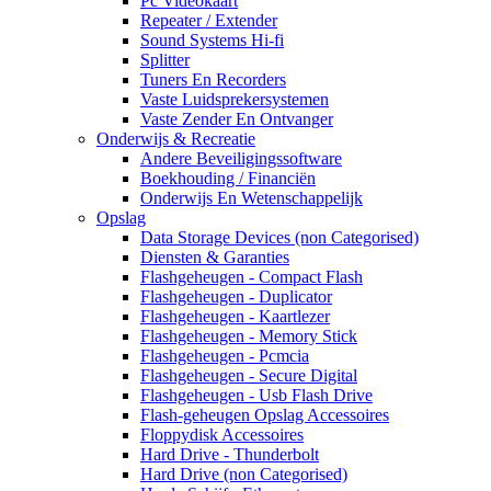
Pc Videokaart
Repeater / Extender
Sound Systems Hi-fi
Splitter
Tuners En Recorders
Vaste Luidsprekersystemen
Vaste Zender En Ontvanger
Onderwijs & Recreatie
Andere Beveiligingssoftware
Boekhouding / Financiën
Onderwijs En Wetenschappelijk
Opslag
Data Storage Devices (non Categorised)
Diensten & Garanties
Flashgeheugen - Compact Flash
Flashgeheugen - Duplicator
Flashgeheugen - Kaartlezer
Flashgeheugen - Memory Stick
Flashgeheugen - Pcmcia
Flashgeheugen - Secure Digital
Flashgeheugen - Usb Flash Drive
Flash-geheugen Opslag Accessoires
Floppydisk Accessoires
Hard Drive - Thunderbolt
Hard Drive (non Categorised)