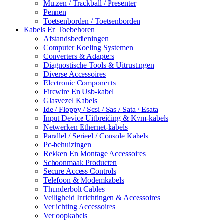
Muizen / Trackball / Presenter
Pennen
Toetsenborden / Toetsenborden
Kabels En Toebehoren
Afstandsbedieningen
Computer Koeling Systemen
Converters & Adapters
Diagnostische Tools & Uitrustingen
Diverse Accessoires
Electronic Components
Firewire En Usb-kabel
Glasvezel Kabels
Ide / Floppy / Scsi / Sas / Sata / Esata
Input Device Uitbreiding & Kvm-kabels
Netwerken Ethernet-kabels
Parallel / Serieel / Console Kabels
Pc-behuizingen
Rekken En Montage Accessoires
Schoonmaak Producten
Secure Access Controls
Telefoon & Modemkabels
Thunderbolt Cables
Veiligheid Inrichtingen & Accessoires
Verlichting Accessoires
Verloopkabels