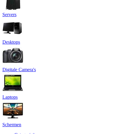
Servers
Desktops
Digitale Camera's
Laptops
Schermen