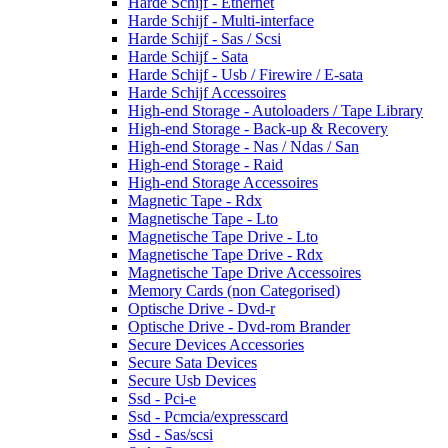
Harde Schijf - Ethernet
Harde Schijf - Multi-interface
Harde Schijf - Sas / Scsi
Harde Schijf - Sata
Harde Schijf - Usb / Firewire / E-sata
Harde Schijf Accessoires
High-end Storage - Autoloaders / Tape Library
High-end Storage - Back-up & Recovery
High-end Storage - Nas / Ndas / San
High-end Storage - Raid
High-end Storage Accessoires
Magnetic Tape - Rdx
Magnetische Tape - Lto
Magnetische Tape Drive - Lto
Magnetische Tape Drive - Rdx
Magnetische Tape Drive Accessoires
Memory Cards (non Categorised)
Optische Drive - Dvd-r
Optische Drive - Dvd-rom Brander
Secure Devices Accessories
Secure Sata Devices
Secure Usb Devices
Ssd - Pci-e
Ssd - Pcmcia/expresscard
Ssd - Sas/scsi