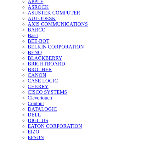
APPLE
ASROCK
ASUSTEK COMPUTER
AUTODESK
AXIS COMMUNICATIONS
BARCO
Basil
BEE-BOT
BELKIN CORPORATION
BENQ
BLACKBERRY
BRIGHTBOARD
BROTHER
CANON
CASE LOGIC
CHERRY
CISCO SYSTEMS
Clevertouch
Contour
DATALOGIC
DELL
DIGITUS
EATON CORPORATION
EIZO
EPSON