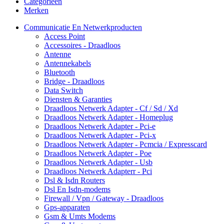
Categorieën
Merken
Communicatie En Netwerkproducten
Access Point
Accessoires - Draadloos
Antenne
Antennekabels
Bluetooth
Bridge - Draadloos
Data Switch
Diensten & Garanties
Draadloos Netwerk Adapter - Cf / Sd / Xd
Draadloos Netwerk Adapter - Homeplug
Draadloos Netwerk Adapter - Pci-e
Draadloos Netwerk Adapter - Pci-x
Draadloos Netwerk Adapter - Pcmcia / Expresscard
Draadloos Netwerk Adapter - Poe
Draadloos Netwerk Adapter - Usb
Draadloos Netwerk Adapterr - Pci
Dsl & Isdn Routers
Dsl En Isdn-modems
Firewall / Vpn / Gateway - Draadloos
Gps-apparaten
Gsm & Umts Modems