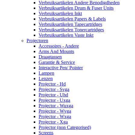
Verbruiksartikelen Andere Benodigdheden
Verbruiksartikelen Drum & Fuser Units
Verbruiksartikelen Inkt
Verbruiksartikelen Papers & Labels
Verbruiksartikelen Tapecartridges
Verbruiksartikelen Tonercartridges
Verbruiksartikelen Vaste Inkt
Projectoren
Accessoires - Andere
Arms And Mounts
Draagtassen
Garantie & Service
Interactive Pen/ Pointer
Lampen
Lenzen
Projector - Hd
Projector - Svga
Projector - Uhd
Projector - Uxga
Projector - Wuxga
Projector - Wvga
Projector - Wxga
Projector - Xga
Projector (non Categorised)
Screens