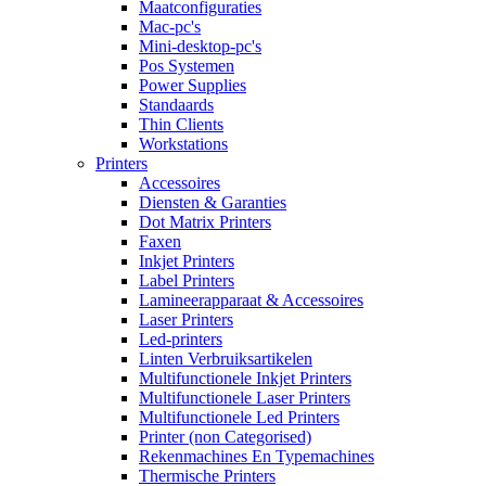
Maatconfiguraties
Mac-pc's
Mini-desktop-pc's
Pos Systemen
Power Supplies
Standaards
Thin Clients
Workstations
Printers
Accessoires
Diensten & Garanties
Dot Matrix Printers
Faxen
Inkjet Printers
Label Printers
Lamineerapparaat & Accessoires
Laser Printers
Led-printers
Linten Verbruiksartikelen
Multifunctionele Inkjet Printers
Multifunctionele Laser Printers
Multifunctionele Led Printers
Printer (non Categorised)
Rekenmachines En Typemachines
Thermische Printers