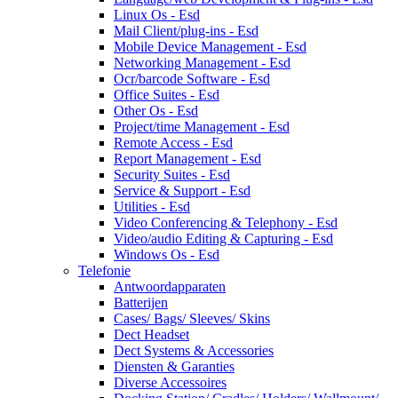
Linux Os - Esd
Mail Client/plug-ins - Esd
Mobile Device Management - Esd
Networking Management - Esd
Ocr/barcode Software - Esd
Office Suites - Esd
Other Os - Esd
Project/time Management - Esd
Remote Access - Esd
Report Management - Esd
Security Suites - Esd
Service & Support - Esd
Utilities - Esd
Video Conferencing & Telephony - Esd
Video/audio Editing & Capturing - Esd
Windows Os - Esd
Telefonie
Antwoordapparaten
Batterijen
Cases/ Bags/ Sleeves/ Skins
Dect Headset
Dect Systems & Accessories
Diensten & Garanties
Diverse Accessoires