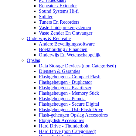
Pc Videokaart
Repeater / Extender
Sound Systems Hi-fi
Splitter
Tuners En Recorders
Vaste Luidsprekersystemen
Vaste Zender En Ontvanger
Onderwijs & Recreatie
Andere Beveiligingssoftware
Boekhouding / Financiën
Onderwijs En Wetenschappelijk
Opslag
Data Storage Devices (non Categorised)
Diensten & Garanties
Flashgeheugen - Compact Flash
Flashgeheugen - Duplicator
Flashgeheugen - Kaartlezer
Flashgeheugen - Memory Stick
Flashgeheugen - Pcmcia
Flashgeheugen - Secure Digital
Flashgeheugen - Usb Flash Drive
Flash-geheugen Opslag Accessoires
Floppydisk Accessoires
Hard Drive - Thunderbolt
Hard Drive (non Categorised)