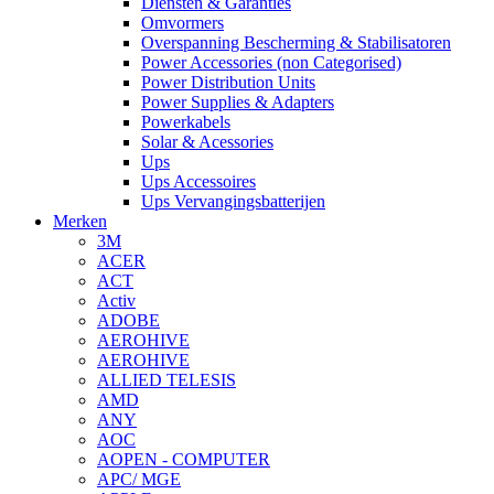
Diensten & Garanties
Omvormers
Overspanning Bescherming & Stabilisatoren
Power Accessories (non Categorised)
Power Distribution Units
Power Supplies & Adapters
Powerkabels
Solar & Acessories
Ups
Ups Accessoires
Ups Vervangingsbatterijen
Merken
3M
ACER
ACT
Activ
ADOBE
AEROHIVE
AEROHIVE
ALLIED TELESIS
AMD
ANY
AOC
AOPEN - COMPUTER
APC/ MGE