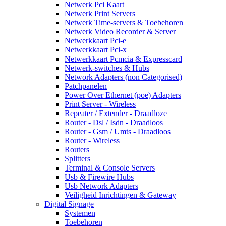
Netwerk Pci Kaart
Netwerk Print Servers
Netwerk Time-servers & Toebehoren
Netwerk Video Recorder & Server
Netwerkkaart Pci-e
Netwerkkaart Pci-x
Netwerkkaart Pcmcia & Expresscard
Netwerk-switches & Hubs
Network Adapters (non Categorised)
Patchpanelen
Power Over Ethernet (poe) Adapters
Print Server - Wireless
Repeater / Extender - Draadloze
Router - Dsl / Isdn - Draadloos
Router - Gsm / Umts - Draadloos
Router - Wireless
Routers
Splitters
Terminal & Console Servers
Usb & Firewire Hubs
Usb Network Adapters
Veiligheid Inrichtingen & Gateway
Digital Signage
Systemen
Toebehoren