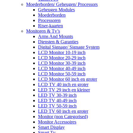
Moederborden/ Geheugen/ Processors
Geheugen Modules
Moederborden
Processoren
Riser-kaarten
Monitoren & Tv’s
Arms And Mounts
Diensten & Garanties
Digital Signage/ Signage System
LCD Monitor 10-19 inch
LCD Monitor 20-29 inch
LCD Monitor 30-39 inch
LCD Monitor 40-49 inch
LCD Monitor 50-59 inch
LCD Monitor 60 inch en groter
LCD TV 40 inch en groter
LED TV 29 inch en kleiner
LED TV 30-39 inch
LED TV 40-49 inch
LED TV 50-59 inch
LED TV 60 inch en groter
Monitor (non Categorised)
Monitor Accessoires
Smart Display
Smart Tv