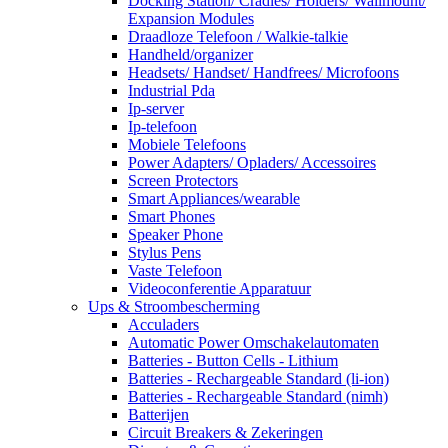
Docking Station/ Cradles/ Holders/ Wallmount/
Expansion Modules
Draadloze Telefoon / Walkie-talkie
Handheld/organizer
Headsets/ Handset/ Handfrees/ Microfoons
Industrial Pda
Ip-server
Ip-telefoon
Mobiele Telefoons
Power Adapters/ Opladers/ Accessoires
Screen Protectors
Smart Appliances/wearable
Smart Phones
Speaker Phone
Stylus Pens
Vaste Telefoon
Videoconferentie Apparatuur
Ups & Stroombescherming
Acculaders
Automatic Power Omschakelautomaten
Batteries - Button Cells - Lithium
Batteries - Rechargeable Standard (li-ion)
Batteries - Rechargeable Standard (nimh)
Batterijen
Circuit Breakers & Zekeringen