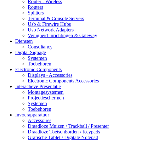
Router - Wireless
Routers
Splitters
Terminal & Console Servers
Usb & Firewire Hubs
Usb Network Adapters
Veiligheid Inrichtingen & Gateway
Diensten
Consultancy
Digital Signage
Systemen
Toebehoren
Electronic Components
Displays - Accessories
Electronic Components Accessories
Interactieve Presentatie
Montagesystemen
Projectieschermen
Systemen
Toebehoren
Invoerapparatuur
Accessoires
Draadloze Muizen / Trackball / Presenter
Draadloze Toetsenborden / Keypads
Grafische Tablet / Digitale Notepad