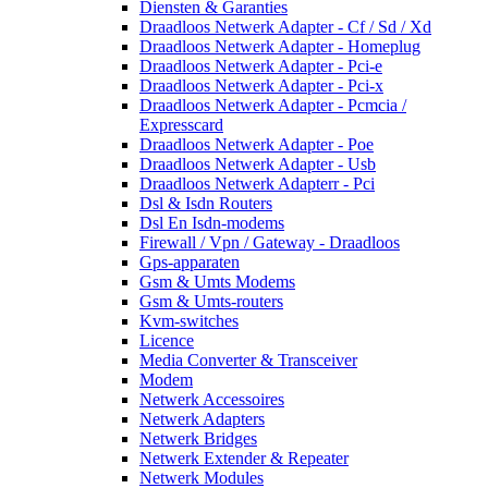
Diensten & Garanties
Draadloos Netwerk Adapter - Cf / Sd / Xd
Draadloos Netwerk Adapter - Homeplug
Draadloos Netwerk Adapter - Pci-e
Draadloos Netwerk Adapter - Pci-x
Draadloos Netwerk Adapter - Pcmcia /
Expresscard
Draadloos Netwerk Adapter - Poe
Draadloos Netwerk Adapter - Usb
Draadloos Netwerk Adapterr - Pci
Dsl & Isdn Routers
Dsl En Isdn-modems
Firewall / Vpn / Gateway - Draadloos
Gps-apparaten
Gsm & Umts Modems
Gsm & Umts-routers
Kvm-switches
Licence
Media Converter & Transceiver
Modem
Netwerk Accessoires
Netwerk Adapters
Netwerk Bridges
Netwerk Extender & Repeater
Netwerk Modules