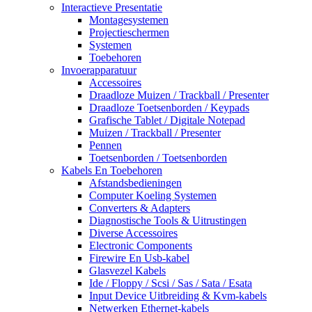
Interactieve Presentatie
Montagesystemen
Projectieschermen
Systemen
Toebehoren
Invoerapparatuur
Accessoires
Draadloze Muizen / Trackball / Presenter
Draadloze Toetsenborden / Keypads
Grafische Tablet / Digitale Notepad
Muizen / Trackball / Presenter
Pennen
Toetsenborden / Toetsenborden
Kabels En Toebehoren
Afstandsbedieningen
Computer Koeling Systemen
Converters & Adapters
Diagnostische Tools & Uitrustingen
Diverse Accessoires
Electronic Components
Firewire En Usb-kabel
Glasvezel Kabels
Ide / Floppy / Scsi / Sas / Sata / Esata
Input Device Uitbreiding & Kvm-kabels
Netwerken Ethernet-kabels