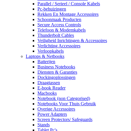
Parallel / Serieel / Console Kabels
Pc-behuizingen
Rekken En Montage Accessoires
Schoonmaak Producten
Secure Access Controls
Telefoon & Modemkabels
Thunderbolt Cables
Veiligheid Inrichtingen & Accessoires
Verlichting Accessoires
Verloopkabels
Laptops & Netbooks
Batterijen
Business Notebooks
Diensten & Garanties
Dockingoplossingen
Draagtassen
E-book Reader
Macbooks
Notebook (non Categorised)
Notebooks Voor Thuis Gebruik
Overige Accessoires
Power Adapters
Screen Protectors/ Safeguards
Stands
Tablet Pc's