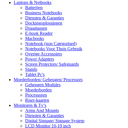
Laptops & Netbooks
Batterijen
Business Notebooks
Diensten & Garanties
Dockingoplossingen
Draagtassen
E-book Reader
Macbooks
Notebook (non Categorised)
Notebooks Voor Thuis Gebruik
Overige Accessoires
Power Adapters
Screen Protectors/ Safeguards
Stands
Tablet Pc's
Moederborden/ Geheugen/ Processors
Geheugen Modules
Moederborden
Processoren
Riser-kaarten
Monitoren & Tv’s
Arms And Mounts
Diensten & Garanties
Digital Signage/ Signage System
LCD Monitor 10-19 inch