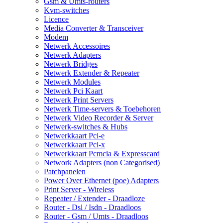
Gsm & Umts-routers
Kvm-switches
Licence
Media Converter & Transceiver
Modem
Netwerk Accessoires
Netwerk Adapters
Netwerk Bridges
Netwerk Extender & Repeater
Netwerk Modules
Netwerk Pci Kaart
Netwerk Print Servers
Netwerk Time-servers & Toebehoren
Netwerk Video Recorder & Server
Netwerk-switches & Hubs
Netwerkkaart Pci-e
Netwerkkaart Pci-x
Netwerkkaart Pcmcia & Expresscard
Network Adapters (non Categorised)
Patchpanelen
Power Over Ethernet (poe) Adapters
Print Server - Wireless
Repeater / Extender - Draadloze
Router - Dsl / Isdn - Draadloos
Router - Gsm / Umts - Draadloos