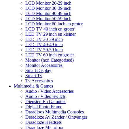
LCD Monitor 20-29 inch
LCD Monitor 30-39 inch
LCD Monitor 40-49 inch
LCD Monitor 50-59 inch
LCD Monitor 60 inch en groter
LCD TV 40 inch en groter
LED TV 29 inch en kleiner
LED TV 30-39 inch
LED TV 40-49 inch
LED TV 50-59 inch
LED TV 60 inch en groter
Monitor (non Categorised)
Monitor Accessoires
Smart Display
Smart Tv
Tv Accessoires
Multimedia & Games
Audio / Video Accessories
Audio / Video Switch
Diensten En Garanties
Digital Photo Frame
Draadloos Multimedia Consoles
Draadloze Av Zender / Ontvanger
Draadloze Headsets
Draadloze Microfoon