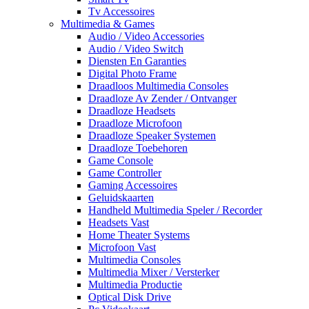
Tv Accessoires
Multimedia & Games
Audio / Video Accessories
Audio / Video Switch
Diensten En Garanties
Digital Photo Frame
Draadloos Multimedia Consoles
Draadloze Av Zender / Ontvanger
Draadloze Headsets
Draadloze Microfoon
Draadloze Speaker Systemen
Draadloze Toebehoren
Game Console
Game Controller
Gaming Accessoires
Geluidskaarten
Handheld Multimedia Speler / Recorder
Headsets Vast
Home Theater Systems
Microfoon Vast
Multimedia Consoles
Multimedia Mixer / Versterker
Multimedia Productie
Optical Disk Drive