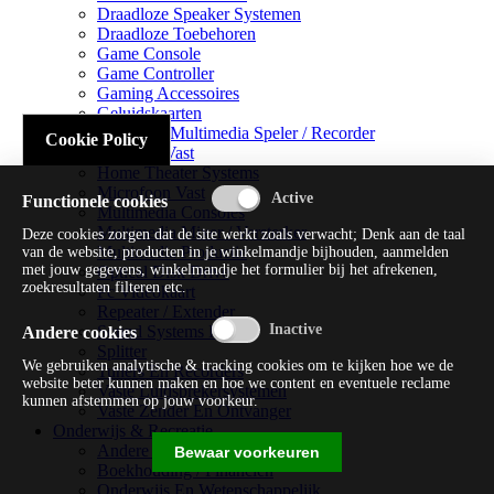
Draadloze Speaker Systemen
Draadloze Toebehoren
Game Console
Game Controller
Gaming Accessoires
Geluidskaarten
Handheld Multimedia Speler / Recorder
Cookie Policy
Headsets Vast
Home Theater Systems
Microfoon Vast
Functionele cookies
Multimedia Consoles
Multimedia Mixer / Versterker
Deze cookies zorgen dat de site werkt zoals verwacht; Denk aan de taal
Multimedia Productie
van de website, producten in je winkelmandje bijhouden, aanmelden
met jouw gegevens, winkelmandje het formulier bij het afrekenen,
Optical Disk Drive
zoekresultaten filteren etc.
Pc Videokaart
Repeater / Extender
Sound Systems Hi-fi
Andere cookies
Splitter
We gebruiken analytische & tracking cookies om te kijken hoe we de
Tuners En Recorders
website beter kunnen maken en hoe we content en eventuele reclame
Vaste Luidsprekersystemen
kunnen afstemmen op jouw voorkeur.
Vaste Zender En Ontvanger
Onderwijs & Recreatie
Andere Beveiligingssoftware
Bewaar voorkeuren
Boekhouding / Financiën
Onderwijs En Wetenschappelijk