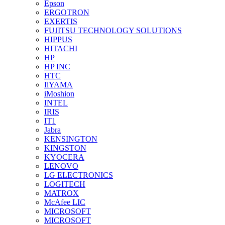
Epson
ERGOTRON
EXERTIS
FUJITSU TECHNOLOGY SOLUTIONS
HIPPUS
HITACHI
HP
HP INC
HTC
IiYAMA
iMoshion
INTEL
IRIS
IT1
Jabra
KENSINGTON
KINGSTON
KYOCERA
LENOVO
LG ELECTRONICS
LOGITECH
MATROX
McAfee LIC
MICROSOFT
MICROSOFT