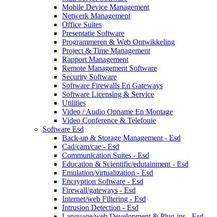
Mobile Device Management
Netwerk Management
Office Suites
Presentatie Software
Programmeren & Web Ontwikkeling
Project & Time Management
Rapport Management
Remote Management Software
Security Software
Software Firewalls En Gateways
Software Licensing & Service
Utilities
Video / Audio Opname En Montage
Video Conference & Telefonie
Software Esd
Back-up & Storage Management - Esd
Cad/cam/cae - Esd
Communication Suites - Esd
Education & Scientific/edutainment - Esd
Emulation/virtualization - Esd
Encryption Software - Esd
Firewall/gateways - Esd
Internet/web Filtering - Esd
Intrusion Detection - Esd
Language/web Development & Plug-ins - Esd