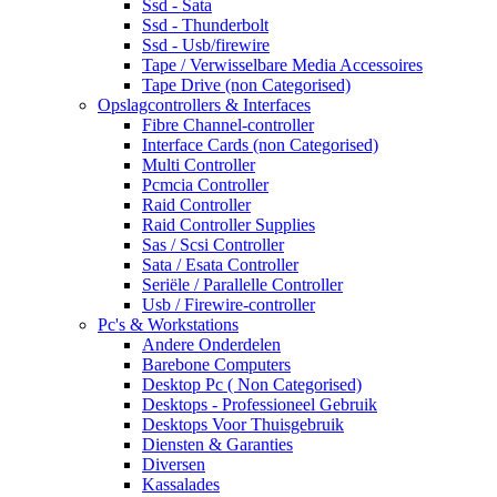
Ssd - Sata
Ssd - Thunderbolt
Ssd - Usb/firewire
Tape / Verwisselbare Media Accessoires
Tape Drive (non Categorised)
Opslagcontrollers & Interfaces
Fibre Channel-controller
Interface Cards (non Categorised)
Multi Controller
Pcmcia Controller
Raid Controller
Raid Controller Supplies
Sas / Scsi Controller
Sata / Esata Controller
Seriële / Parallelle Controller
Usb / Firewire-controller
Pc's & Workstations
Andere Onderdelen
Barebone Computers
Desktop Pc ( Non Categorised)
Desktops - Professioneel Gebruik
Desktops Voor Thuisgebruik
Diensten & Garanties
Diversen
Kassalades