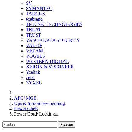
SV
SYMANTEC
TARGUS
testbrand
TP-LINK TECHNOLOGIES
TRUST
TRUST
VASCO DATA SECURITY
VAUDE
VEEAM
VOGELS
WESTERN DIGITAL
XEROX & VISIONEER
Yealink
zefal
ZYXEL
APC/ MGE
Ups & Stroombescherming
Powerkabels
Power Cord/ Locking...
Zoeken