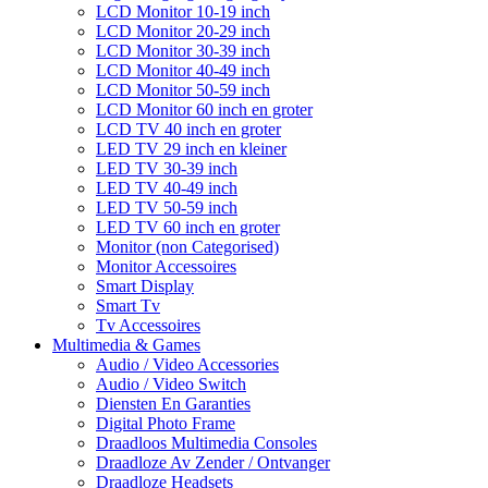
LCD Monitor 10-19 inch
LCD Monitor 20-29 inch
LCD Monitor 30-39 inch
LCD Monitor 40-49 inch
LCD Monitor 50-59 inch
LCD Monitor 60 inch en groter
LCD TV 40 inch en groter
LED TV 29 inch en kleiner
LED TV 30-39 inch
LED TV 40-49 inch
LED TV 50-59 inch
LED TV 60 inch en groter
Monitor (non Categorised)
Monitor Accessoires
Smart Display
Smart Tv
Tv Accessoires
Multimedia & Games
Audio / Video Accessories
Audio / Video Switch
Diensten En Garanties
Digital Photo Frame
Draadloos Multimedia Consoles
Draadloze Av Zender / Ontvanger
Draadloze Headsets