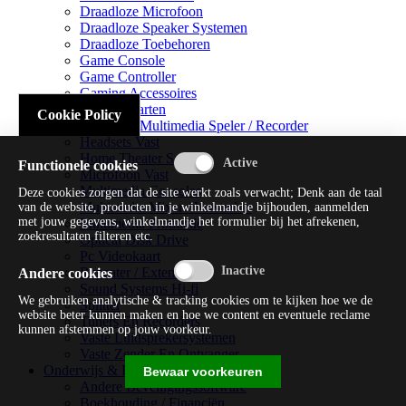
Draadloze Microfoon
Draadloze Speaker Systemen
Draadloze Toebehoren
Game Console
Game Controller
Gaming Accessoires
Geluidskaarten
Cookie Policy
Handheld Multimedia Speler / Recorder
Headsets Vast
Home Theater Systems
Functionele cookies
Microfoon Vast
Multimedia Consoles
Deze cookies zorgen dat de site werkt zoals verwacht; Denk aan de taal
Multimedia Mixer / Versterker
van de website, producten in je winkelmandje bijhouden, aanmelden
met jouw gegevens, winkelmandje het formulier bij het afrekenen,
Multimedia Productie
zoekresultaten filteren etc.
Optical Disk Drive
Pc Videokaart
Repeater / Extender
Andere cookies
Sound Systems Hi-fi
We gebruiken analytische & tracking cookies om te kijken hoe we de
Splitter
website beter kunnen maken en hoe we content en eventuele reclame
Tuners En Recorders
kunnen afstemmen op jouw voorkeur.
Vaste Luidsprekersystemen
Vaste Zender En Ontvanger
Onderwijs & Recreatie
Bewaar voorkeuren
Andere Beveiligingssoftware
Boekhouding / Financiën