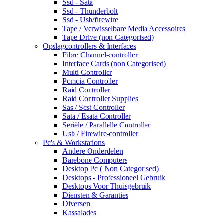
Ssd - Sata
Ssd - Thunderbolt
Ssd - Usb/firewire
Tape / Verwisselbare Media Accessoires
Tape Drive (non Categorised)
Opslagcontrollers & Interfaces
Fibre Channel-controller
Interface Cards (non Categorised)
Multi Controller
Pcmcia Controller
Raid Controller
Raid Controller Supplies
Sas / Scsi Controller
Sata / Esata Controller
Seriële / Parallelle Controller
Usb / Firewire-controller
Pc's & Workstations
Andere Onderdelen
Barebone Computers
Desktop Pc ( Non Categorised)
Desktops - Professioneel Gebruik
Desktops Voor Thuisgebruik
Diensten & Garanties
Diversen
Kassalades