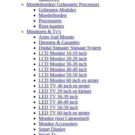
Moederborden/ Geheugen/ Processors
Geheugen Modules
Moederborden
Processoren
Riser-kaarten
Monitoren & Tv’s
Arms And Mounts
Diensten & Garanties
Digital Signage/ Signage System
LCD Monitor 10-19 inch
LCD Monitor 20-29 inch
LCD Monitor 30-39 inch
LCD Monitor 40-49 inch
LCD Monitor 50-59 inch
LCD Monitor 60 inch en groter
LCD TV 40 inch en groter
LED TV 29 inch en kleiner
LED TV 30-39 inch
LED TV 40-49 inch
LED TV 50-59 inch
LED TV 60 inch en groter
Monitor (non Categorised)
Monitor Accessoires
Smart Display
Smart Tv