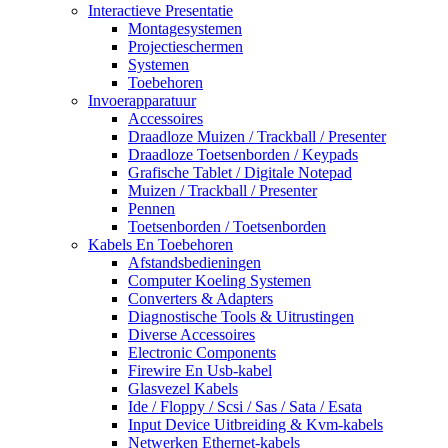
Interactieve Presentatie
Montagesystemen
Projectieschermen
Systemen
Toebehoren
Invoerapparatuur
Accessoires
Draadloze Muizen / Trackball / Presenter
Draadloze Toetsenborden / Keypads
Grafische Tablet / Digitale Notepad
Muizen / Trackball / Presenter
Pennen
Toetsenborden / Toetsenborden
Kabels En Toebehoren
Afstandsbedieningen
Computer Koeling Systemen
Converters & Adapters
Diagnostische Tools & Uitrustingen
Diverse Accessoires
Electronic Components
Firewire En Usb-kabel
Glasvezel Kabels
Ide / Floppy / Scsi / Sas / Sata / Esata
Input Device Uitbreiding & Kvm-kabels
Netwerken Ethernet-kabels