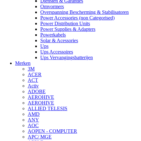
Diensten & Garanties
Omvormers
Overspanning Bescherming & Stabilisatoren
Power Accessories (non Categorised)
Power Distribution Units
Power Supplies & Adapters
Powerkabels
Solar & Acessories
Ups
Ups Accessoires
Ups Vervangingsbatterijen
Merken
3M
ACER
ACT
Activ
ADOBE
AEROHIVE
AEROHIVE
ALLIED TELESIS
AMD
ANY
AOC
AOPEN - COMPUTER
APC/ MGE