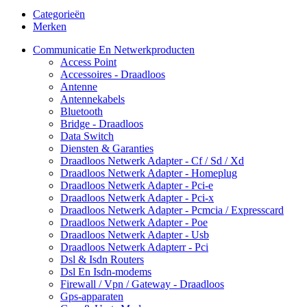
Categorieën
Merken
Communicatie En Netwerkproducten
Access Point
Accessoires - Draadloos
Antenne
Antennekabels
Bluetooth
Bridge - Draadloos
Data Switch
Diensten & Garanties
Draadloos Netwerk Adapter - Cf / Sd / Xd
Draadloos Netwerk Adapter - Homeplug
Draadloos Netwerk Adapter - Pci-e
Draadloos Netwerk Adapter - Pci-x
Draadloos Netwerk Adapter - Pcmcia / Expresscard
Draadloos Netwerk Adapter - Poe
Draadloos Netwerk Adapter - Usb
Draadloos Netwerk Adapterr - Pci
Dsl & Isdn Routers
Dsl En Isdn-modems
Firewall / Vpn / Gateway - Draadloos
Gps-apparaten