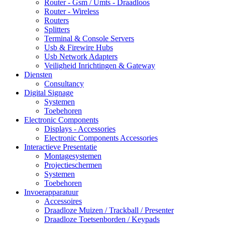
Router - Gsm / Umts - Draadloos
Router - Wireless
Routers
Splitters
Terminal & Console Servers
Usb & Firewire Hubs
Usb Network Adapters
Veiligheid Inrichtingen & Gateway
Diensten
Consultancy
Digital Signage
Systemen
Toebehoren
Electronic Components
Displays - Accessories
Electronic Components Accessories
Interactieve Presentatie
Montagesystemen
Projectieschermen
Systemen
Toebehoren
Invoerapparatuur
Accessoires
Draadloze Muizen / Trackball / Presenter
Draadloze Toetsenborden / Keypads