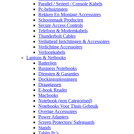
Parallel / Serieel / Console Kabels
Pc-behuizingen
Rekken En Montage Accessoires
Schoonmaak Producten
Secure Access Controls
Telefoon & Modemkabels
Thunderbolt Cables
Veiligheid Inrichtingen & Accessoires
Verlichting Accessoires
Verloopkabels
Laptops & Netbooks
Batterijen
Business Notebooks
Diensten & Garanties
Dockingoplossingen
Draagtassen
E-book Reader
Macbooks
Notebook (non Categorised)
Notebooks Voor Thuis Gebruik
Overige Accessoires
Power Adapters
Screen Protectors/ Safeguards
Stands
Tablet Pc's