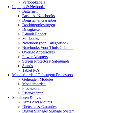
Verloopkabels
Laptops & Netbooks
Batterijen
Business Notebooks
Diensten & Garanties
Dockingoplossingen
Draagtassen
E-book Reader
Macbooks
Notebook (non Categorised)
Notebooks Voor Thuis Gebruik
Overige Accessoires
Power Adapters
Screen Protectors/ Safeguards
Stands
Tablet Pc's
Moederborden/ Geheugen/ Processors
Geheugen Modules
Moederborden
Processoren
Riser-kaarten
Monitoren & Tv’s
Arms And Mounts
Diensten & Garanties
Digital Signage/ Signage System