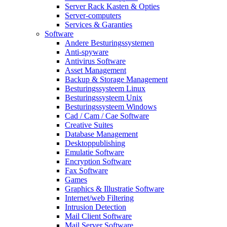
Server Rack Kasten & Opties
Server-computers
Services & Garanties
Software
Andere Besturingssystemen
Anti-spyware
Antivirus Software
Asset Management
Backup & Storage Management
Besturingssysteem Linux
Besturingssysteem Unix
Besturingssysteem Windows
Cad / Cam / Cae Software
Creative Suites
Database Management
Desktoppublishing
Emulatie Software
Encryption Software
Fax Software
Games
Graphics & Illustratie Software
Internet/web Filtering
Intrusion Detection
Mail Client Software
Mail Server Software