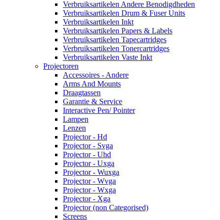
Verbruiksartikelen Andere Benodigdheden
Verbruiksartikelen Drum & Fuser Units
Verbruiksartikelen Inkt
Verbruiksartikelen Papers & Labels
Verbruiksartikelen Tapecartridges
Verbruiksartikelen Tonercartridges
Verbruiksartikelen Vaste Inkt
Projectoren
Accessoires - Andere
Arms And Mounts
Draagtassen
Garantie & Service
Interactive Pen/ Pointer
Lampen
Lenzen
Projector - Hd
Projector - Svga
Projector - Uhd
Projector - Uxga
Projector - Wuxga
Projector - Wvga
Projector - Wxga
Projector - Xga
Projector (non Categorised)
Screens