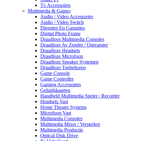
Tv Accessoires
Multimedia & Games
Audio / Video Accessories
Audio / Video Switch
Diensten En Garanties
Digital Photo Frame
Draadloos Multimedia Consoles
Draadloze Av Zender / Ontvanger
Draadloze Headsets
Draadloze Microfoon
Draadloze Speaker Systemen
Draadloze Toebehoren
Game Console
Game Controller
Gaming Accessoires
Geluidskaarten
Handheld Multimedia Speler / Recorder
Headsets Vast
Home Theater Systems
Microfoon Vast
Multimedia Consoles
Multimedia Mixer / Versterker
Multimedia Productie
Optical Disk Drive