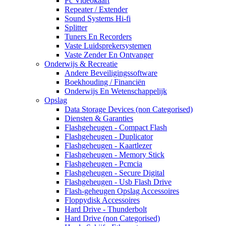
Pc Videokaart
Repeater / Extender
Sound Systems Hi-fi
Splitter
Tuners En Recorders
Vaste Luidsprekersystemen
Vaste Zender En Ontvanger
Onderwijs & Recreatie
Andere Beveiligingssoftware
Boekhouding / Financiën
Onderwijs En Wetenschappelijk
Opslag
Data Storage Devices (non Categorised)
Diensten & Garanties
Flashgeheugen - Compact Flash
Flashgeheugen - Duplicator
Flashgeheugen - Kaartlezer
Flashgeheugen - Memory Stick
Flashgeheugen - Pcmcia
Flashgeheugen - Secure Digital
Flashgeheugen - Usb Flash Drive
Flash-geheugen Opslag Accessoires
Floppydisk Accessoires
Hard Drive - Thunderbolt
Hard Drive (non Categorised)