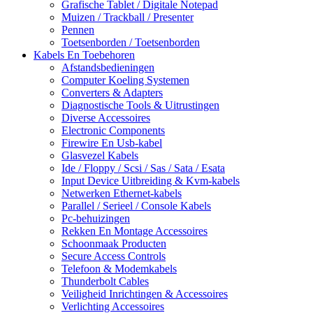
Grafische Tablet / Digitale Notepad
Muizen / Trackball / Presenter
Pennen
Toetsenborden / Toetsenborden
Kabels En Toebehoren
Afstandsbedieningen
Computer Koeling Systemen
Converters & Adapters
Diagnostische Tools & Uitrustingen
Diverse Accessoires
Electronic Components
Firewire En Usb-kabel
Glasvezel Kabels
Ide / Floppy / Scsi / Sas / Sata / Esata
Input Device Uitbreiding & Kvm-kabels
Netwerken Ethernet-kabels
Parallel / Serieel / Console Kabels
Pc-behuizingen
Rekken En Montage Accessoires
Schoonmaak Producten
Secure Access Controls
Telefoon & Modemkabels
Thunderbolt Cables
Veiligheid Inrichtingen & Accessoires
Verlichting Accessoires