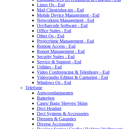
Linux Os - Esd
Mail Client/plug-ins - Esd
Mobile Device Management - Esd
Networking Management - Esd
Ocr/barcode Software - Esd
Office Suites - Esd
Other Os - Esd
Project/time Management - Esd
Remote Access - Esd
Report Management - Esd
Security Suites - Esd
Service & Support - Esd
Utilities - Esd
Video Conferencing & Telephony - Esd
Video/audio Editing & Capturing - Esd
Windows Os - Esd
Telefonie
Antwoordapparaten
Batterijen
Cases/ Bags/ Sleeves/ Skins
Dect Headset
Dect Systems & Accessories
Diensten & Garanties
Diverse Accessoires