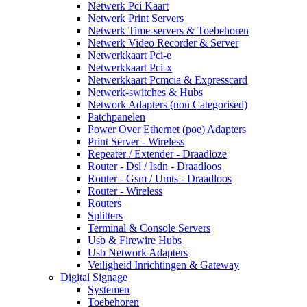
Netwerk Pci Kaart
Netwerk Print Servers
Netwerk Time-servers & Toebehoren
Netwerk Video Recorder & Server
Netwerkkaart Pci-e
Netwerkkaart Pci-x
Netwerkkaart Pcmcia & Expresscard
Netwerk-switches & Hubs
Network Adapters (non Categorised)
Patchpanelen
Power Over Ethernet (poe) Adapters
Print Server - Wireless
Repeater / Extender - Draadloze
Router - Dsl / Isdn - Draadloos
Router - Gsm / Umts - Draadloos
Router - Wireless
Routers
Splitters
Terminal & Console Servers
Usb & Firewire Hubs
Usb Network Adapters
Veiligheid Inrichtingen & Gateway
Digital Signage
Systemen
Toebehoren