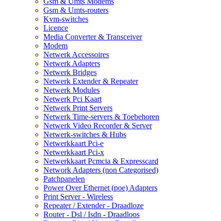
Gsm & Umts Modems
Gsm & Umts-routers
Kvm-switches
Licence
Media Converter & Transceiver
Modem
Netwerk Accessoires
Netwerk Adapters
Netwerk Bridges
Netwerk Extender & Repeater
Netwerk Modules
Netwerk Pci Kaart
Netwerk Print Servers
Netwerk Time-servers & Toebehoren
Netwerk Video Recorder & Server
Netwerk-switches & Hubs
Netwerkkaart Pci-e
Netwerkkaart Pci-x
Netwerkkaart Pcmcia & Expresscard
Network Adapters (non Categorised)
Patchpanelen
Power Over Ethernet (poe) Adapters
Print Server - Wireless
Repeater / Extender - Draadloze
Router - Dsl / Isdn - Draadloos