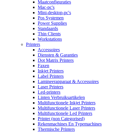
Maatconfiguraties
Mac-pc's
Mini-desktop-pc's
Pos Systemen
Power Supplies
Standaards
Thin Clients
Workstations
Printers
Accessoires
Diensten & Garanties
Dot Matrix Printers
Faxen
Inkjet Printers
Label Printers
Lamineerapparaat & Accessoires
Laser Printers
Led-printers
Linten Verbruiksartikelen
Multifunctionele Inkjet Printers
Multifunctionele Laser Printers
Multifunctionele Led Printers
Printer (non Categorised)
Rekenmachines En Typemachines
Thermische Printers