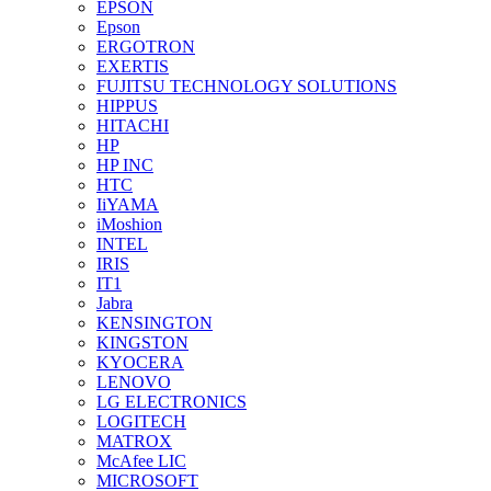
EPSON
Epson
ERGOTRON
EXERTIS
FUJITSU TECHNOLOGY SOLUTIONS
HIPPUS
HITACHI
HP
HP INC
HTC
IiYAMA
iMoshion
INTEL
IRIS
IT1
Jabra
KENSINGTON
KINGSTON
KYOCERA
LENOVO
LG ELECTRONICS
LOGITECH
MATROX
McAfee LIC
MICROSOFT