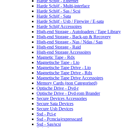
Harde Schijf - Ethernet
Harde Schijf - Multi-interface
Harde Schijf - Sas / Scsi
Harde Schijf - Sata
Harde Schijf - Usb / Firewire / E-sata
Harde Schijf Accessoires
High-end Storage - Autoloaders / Tape Library
High-end Storage - Back-up & Recovery
High-end Storage - Nas / Ndas / San
High-end Storage - Raid
High-end Storage Accessoires
Magnetic Tape - Rdx
Magnetische Tape - Lto
Magnetische Tape Drive - Lto
Magnetische Tape Drive - Rdx
Magnetische Tape Drive Accessoires
Memory Cards (non Categorised)
Optische Drive - Dvd-r
Optische Drive - Dvd-rom Brander
Secure Devices Accessories
Secure Sata Devices
Secure Usb Devices
Ssd - Pci-e
Ssd - Pcmcia/expresscard
Ssd - Sas/scsi