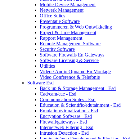
Mobile Device Management
Netwerk Management
Office Suites
Presentatie Software
Programmeren & Web Ontwikkeling
Project & Time Management
Rapport Management
Remote Management Software
Security Software
Software Firewalls En Gateways
Software Licensing & Service
Utilities
Video / Audio Opname En Montage
Video Conference & Telefonie
Software Esd
Back-up & Storage Management - Esd
Cad/cam/cae - Esd
Communication Suites - Esd
Education & Scientific/edutainment - Esd
Emulation/virtualization - Esd
Encryption Software - Esd
Firewall/gateways - Esd
Internet/web Filtering - Esd
Intrusion Detection - Esd
Language/web Development & Plug-ins - Esd