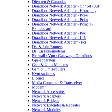
Diensten & Garanties
Draadloos Netwerk Adapter - Cf / Sd / Xd
Draadloos Netwerk Adapter - Homeplug
Draadloos Netwerk Adapter - Pci-e
Draadloos Netwerk Adapter - Pci-x
Draadloos Netwerk Adapter - Pcmcia /
Expresscard
Draadloos Netwerk Adapter - Poe
Draadloos Netwerk Adapter - Usb
Draadloos Netwerk Adapterr - Pci
Dsl & Isdn Routers
Dsl En Isdn-modems
Firewall / Vpn / Gateway - Draadloos
Gps-apparaten
Gsm & Umts Modems
Gsm & Umts-routers
Kvm-switches
Licence
Media Converter & Transceiver
Modem
Netwerk Accessoires
Netwerk Adapters
Netwerk Bridges
Netwerk Extender & Repeater
Netwerk Modules