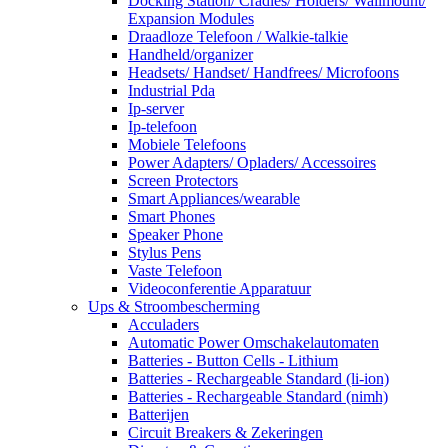
Docking Station/ Cradles/ Holders/ Wallmount/
Expansion Modules
Draadloze Telefoon / Walkie-talkie
Handheld/organizer
Headsets/ Handset/ Handfrees/ Microfoons
Industrial Pda
Ip-server
Ip-telefoon
Mobiele Telefoons
Power Adapters/ Opladers/ Accessoires
Screen Protectors
Smart Appliances/wearable
Smart Phones
Speaker Phone
Stylus Pens
Vaste Telefoon
Videoconferentie Apparatuur
Ups & Stroombescherming
Acculaders
Automatic Power Omschakelautomaten
Batteries - Button Cells - Lithium
Batteries - Rechargeable Standard (li-ion)
Batteries - Rechargeable Standard (nimh)
Batterijen
Circuit Breakers & Zekeringen