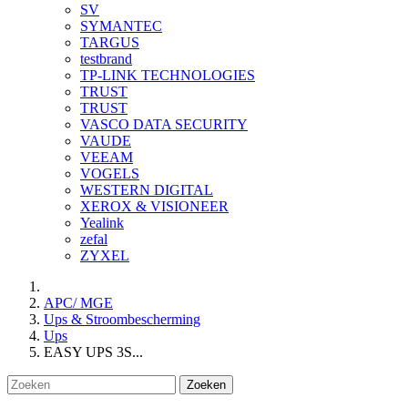
SV
SYMANTEC
TARGUS
testbrand
TP-LINK TECHNOLOGIES
TRUST
TRUST
VASCO DATA SECURITY
VAUDE
VEEAM
VOGELS
WESTERN DIGITAL
XEROX & VISIONEER
Yealink
zefal
ZYXEL
APC/ MGE
Ups & Stroombescherming
Ups
EASY UPS 3S...
Zoeken