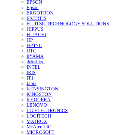
EPSON
Epson
ERGOTRON
EXERTIS
FUJITSU TECHNOLOGY SOLUTIONS
HIPPUS
HITACHI
HP
HP INC
HTC
IiYAMA
iMoshion
INTEL
IRIS
IT1
Jabra
KENSINGTON
KINGSTON
KYOCERA
LENOVO
LG ELECTRONICS
LOGITECH
MATROX
McAfee LIC
MICROSOFT