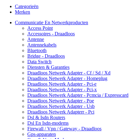
Categorieën
Merken
Communicatie En Netwerkproducten
Access Point
Accessoires - Draadloos
Antenne
Antennekabels
Bluetooth
Bridge - Draadloos
Data Switch
Diensten & Garanties
Draadloos Netwerk Adapter - Cf / Sd / Xd
Draadloos Netwerk Adapter - Homeplug
Draadloos Netwerk Adapter - Pci-e
Draadloos Netwerk Adapter - Pci-x
Draadloos Netwerk Adapter - Pcmcia / Expresscard
Draadloos Netwerk Adapter - Poe
Draadloos Netwerk Adapter - Usb
Draadloos Netwerk Adapterr - Pci
Dsl & Isdn Routers
Dsl En Isdn-modems
Firewall / Vpn / Gateway - Draadloos
Gps-apparaten