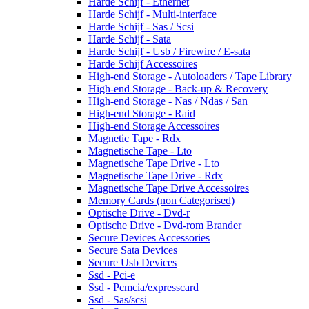
Harde Schijf - Ethernet
Harde Schijf - Multi-interface
Harde Schijf - Sas / Scsi
Harde Schijf - Sata
Harde Schijf - Usb / Firewire / E-sata
Harde Schijf Accessoires
High-end Storage - Autoloaders / Tape Library
High-end Storage - Back-up & Recovery
High-end Storage - Nas / Ndas / San
High-end Storage - Raid
High-end Storage Accessoires
Magnetic Tape - Rdx
Magnetische Tape - Lto
Magnetische Tape Drive - Lto
Magnetische Tape Drive - Rdx
Magnetische Tape Drive Accessoires
Memory Cards (non Categorised)
Optische Drive - Dvd-r
Optische Drive - Dvd-rom Brander
Secure Devices Accessories
Secure Sata Devices
Secure Usb Devices
Ssd - Pci-e
Ssd - Pcmcia/expresscard
Ssd - Sas/scsi