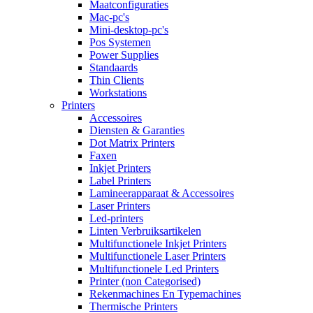
Maatconfiguraties
Mac-pc's
Mini-desktop-pc's
Pos Systemen
Power Supplies
Standaards
Thin Clients
Workstations
Printers
Accessoires
Diensten & Garanties
Dot Matrix Printers
Faxen
Inkjet Printers
Label Printers
Lamineerapparaat & Accessoires
Laser Printers
Led-printers
Linten Verbruiksartikelen
Multifunctionele Inkjet Printers
Multifunctionele Laser Printers
Multifunctionele Led Printers
Printer (non Categorised)
Rekenmachines En Typemachines
Thermische Printers