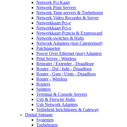
Netwerk Pci Kaart
Netwerk Print Servers
Netwerk Time-servers & Toebehoren
Netwerk Video Recorder & Server
Netwerkkaart Pci-e
Netwerkkaart Pci-x
Netwerkkaart Pcmcia & Expresscard
Netwerk-switches & Hubs
Network Adapters (non Categorised)
Patchpanelen
Power Over Ethernet (poe) Adapters
Print Server - Wireless
Repeater / Extender - Draadloze
Router - Dsl / Isdn - Draadloos
Router - Gsm / Umts - Draadloos
Router - Wireless
Routers
Splitters
Terminal & Console Servers
Usb & Firewire Hubs
Usb Network Adapters
Veiligheid Inrichtingen & Gateway
Digital Signage
Systemen
Toebehoren