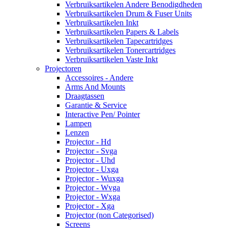
Verbruiksartikelen Andere Benodigdheden
Verbruiksartikelen Drum & Fuser Units
Verbruiksartikelen Inkt
Verbruiksartikelen Papers & Labels
Verbruiksartikelen Tapecartridges
Verbruiksartikelen Tonercartridges
Verbruiksartikelen Vaste Inkt
Projectoren
Accessoires - Andere
Arms And Mounts
Draagtassen
Garantie & Service
Interactive Pen/ Pointer
Lampen
Lenzen
Projector - Hd
Projector - Svga
Projector - Uhd
Projector - Uxga
Projector - Wuxga
Projector - Wvga
Projector - Wxga
Projector - Xga
Projector (non Categorised)
Screens