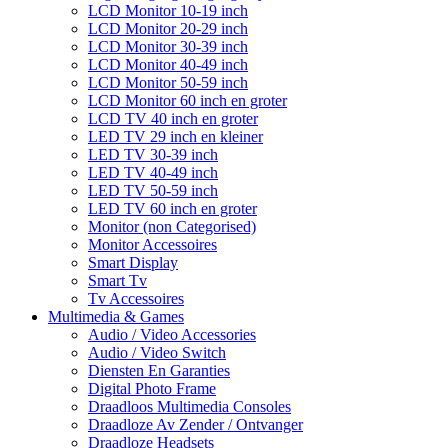
LCD Monitor 10-19 inch
LCD Monitor 20-29 inch
LCD Monitor 30-39 inch
LCD Monitor 40-49 inch
LCD Monitor 50-59 inch
LCD Monitor 60 inch en groter
LCD TV 40 inch en groter
LED TV 29 inch en kleiner
LED TV 30-39 inch
LED TV 40-49 inch
LED TV 50-59 inch
LED TV 60 inch en groter
Monitor (non Categorised)
Monitor Accessoires
Smart Display
Smart Tv
Tv Accessoires
Multimedia & Games
Audio / Video Accessories
Audio / Video Switch
Diensten En Garanties
Digital Photo Frame
Draadloos Multimedia Consoles
Draadloze Av Zender / Ontvanger
Draadloze Headsets