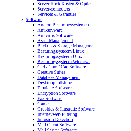
Server Rack Kasten & Opties
Server-computers
Services & Garanties
Software
Andere Besturingssystemen
Anti-spyware
Antivirus Software
Asset Management
Backup & Storage Management
Besturingssysteem Linux
Besturingssysteem Unix
Besturingssysteem Windows
Cad / Cam / Cae Software
Creative Suites
Database Management
Desktoppublishing
Emulatie Software
Encryption Software
Fax Software
Games
Graphics & Illustratie Software
Internet/web Filtering
Intrusion Detection
Mail Client Software
Mail Server Software