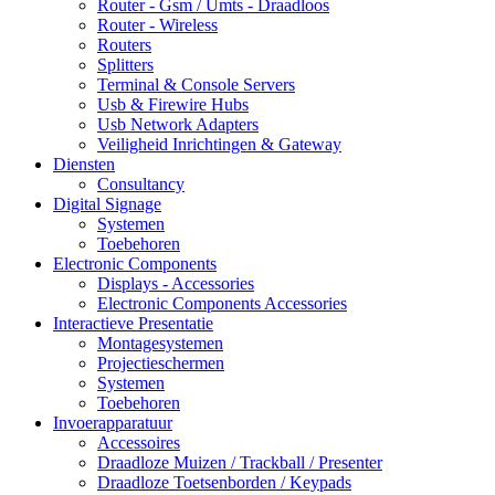
Router - Gsm / Umts - Draadloos
Router - Wireless
Routers
Splitters
Terminal & Console Servers
Usb & Firewire Hubs
Usb Network Adapters
Veiligheid Inrichtingen & Gateway
Diensten
Consultancy
Digital Signage
Systemen
Toebehoren
Electronic Components
Displays - Accessories
Electronic Components Accessories
Interactieve Presentatie
Montagesystemen
Projectieschermen
Systemen
Toebehoren
Invoerapparatuur
Accessoires
Draadloze Muizen / Trackball / Presenter
Draadloze Toetsenborden / Keypads