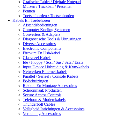
Grafische Tablet / Digitale Notepad
Muizen / Trackball / Presenter
Pennen
Toetsenborden / Toetsenborden
Kabels En Toebehoren
Afstandsbedieningen
Computer Koeling Systemen
Converters & Adapters
Diagnostische Tools & Uitrustingen
Diverse Accessoires
Electronic Components
Firewire En Usb-kabel
Glasvezel Kabels
Ide / Floppy / Scsi / Sas / Sata / Esata
Input Device Uitbreiding & Kvm-kabels
Netwerken Ethernet-kabels
Parallel / Serieel / Console Kabels
Pc-behuizingen
Rekken En Montage Accessoires
Schoonmaak Producten
Secure Access Controls
Telefoon & Modemkabels
Thunderbolt Cables
Veiligheid Inrichtingen & Accessoires
Verlichting Accessoires