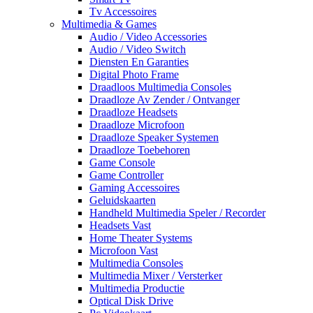
Tv Accessoires
Multimedia & Games
Audio / Video Accessories
Audio / Video Switch
Diensten En Garanties
Digital Photo Frame
Draadloos Multimedia Consoles
Draadloze Av Zender / Ontvanger
Draadloze Headsets
Draadloze Microfoon
Draadloze Speaker Systemen
Draadloze Toebehoren
Game Console
Game Controller
Gaming Accessoires
Geluidskaarten
Handheld Multimedia Speler / Recorder
Headsets Vast
Home Theater Systems
Microfoon Vast
Multimedia Consoles
Multimedia Mixer / Versterker
Multimedia Productie
Optical Disk Drive