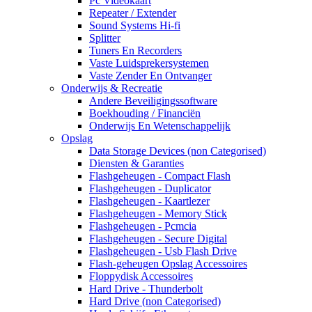
Pc Videokaart
Repeater / Extender
Sound Systems Hi-fi
Splitter
Tuners En Recorders
Vaste Luidsprekersystemen
Vaste Zender En Ontvanger
Onderwijs & Recreatie
Andere Beveiligingssoftware
Boekhouding / Financiën
Onderwijs En Wetenschappelijk
Opslag
Data Storage Devices (non Categorised)
Diensten & Garanties
Flashgeheugen - Compact Flash
Flashgeheugen - Duplicator
Flashgeheugen - Kaartlezer
Flashgeheugen - Memory Stick
Flashgeheugen - Pcmcia
Flashgeheugen - Secure Digital
Flashgeheugen - Usb Flash Drive
Flash-geheugen Opslag Accessoires
Floppydisk Accessoires
Hard Drive - Thunderbolt
Hard Drive (non Categorised)