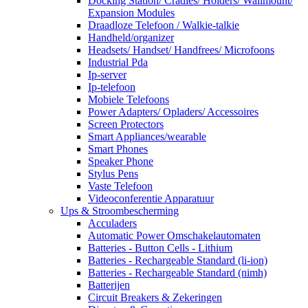
Docking Station/ Cradles/ Holders/ Wallmount/
Expansion Modules
Draadloze Telefoon / Walkie-talkie
Handheld/organizer
Headsets/ Handset/ Handfrees/ Microfoons
Industrial Pda
Ip-server
Ip-telefoon
Mobiele Telefoons
Power Adapters/ Opladers/ Accessoires
Screen Protectors
Smart Appliances/wearable
Smart Phones
Speaker Phone
Stylus Pens
Vaste Telefoon
Videoconferentie Apparatuur
Ups & Stroombescherming
Acculaders
Automatic Power Omschakelautomaten
Batteries - Button Cells - Lithium
Batteries - Rechargeable Standard (li-ion)
Batteries - Rechargeable Standard (nimh)
Batterijen
Circuit Breakers & Zekeringen