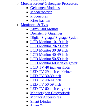
Moederborden/ Geheugen/ Processors
Geheugen Modules
Moederborden
Processoren
Riser-kaarten
Monitoren & Tv’s
Arms And Mounts
Diensten & Garanties
Digital Signage/ Signage System
LCD Monitor 10-19 inch
LCD Monitor 20-29 inch
LCD Monitor 30-39 inch
LCD Monitor 40-49 inch
LCD Monitor 50-59 inch
LCD Monitor 60 inch en groter
LCD TV 40 inch en groter
LED TV 29 inch en kleiner
LED TV 30-39 inch
LED TV 40-49 inch
LED TV 50-59 inch
LED TV 60 inch en groter
Monitor (non Categorised)
Monitor Accessoires
Smart Display
Smart Tv