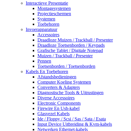
Interactieve Presentatie
Montagesystemen
Projectieschermen
Systemen
Toebehoren
Invoerapparatuur
Accessoires
Draadloze Muizen / Trackball / Presenter
Draadloze Toetsenborden / Keypads
Grafische Tablet / Digitale Notepad
Muizen / Trackball / Presenter
Pennen
Toetsenborden / Toetsenborden
Kabels En Toebehoren
Afstandsbedieningen
Computer Koeling Systemen
Converters & Adapters
Diagnostische Tools & Uitrustingen
Diverse Accessoires
Electronic Components
Firewire En Usb-kabel
Glasvezel Kabels
Ide / Floppy / Scsi / Sas / Sata / Esata
Input Device Uitbreiding & Kvm-kabels
Netwerken Ethernet-kabels