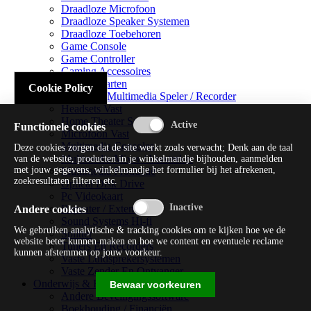
Draadloze Microfoon
Draadloze Speaker Systemen
Draadloze Toebehoren
Game Console
Game Controller
Gaming Accessoires
Geluidskaarten
Cookie Policy
Handheld Multimedia Speler / Recorder
Headsets Vast
Home Theater Systems
Functionele cookies
Microfoon Vast
Multimedia Consoles
Deze cookies zorgen dat de site werkt zoals verwacht; Denk aan de taal
Multimedia Mixer / Versterker
van de website, producten in je winkelmandje bijhouden, aanmelden
met jouw gegevens, winkelmandje het formulier bij het afrekenen,
Multimedia Productie
zoekresultaten filteren etc.
Optical Disk Drive
Pc Videokaart
Repeater / Extender
Andere cookies
Sound Systems Hi-fi
We gebruiken analytische & tracking cookies om te kijken hoe we de
Splitter
website beter kunnen maken en hoe we content en eventuele reclame
Tuners En Recorders
kunnen afstemmen op jouw voorkeur.
Vaste Luidsprekersystemen
Vaste Zender En Ontvanger
Onderwijs & Recreatie
Bewaar voorkeuren
Andere Beveiligingssoftware
Boekhouding / Financiën