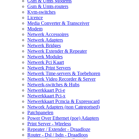
Gsm & Umts Modems
Gsm & Umts-routers
Kvm-switches
Licence
Media Converter & Transceiver
Modem
Netwerk Accessoires
Netwerk Adapters
Netwerk Bridges
Netwerk Extender & Repeater
Netwerk Modules
Netwerk Pci Kaart
Netwerk Print Servers
Netwerk Time-servers & Toebehoren
Netwerk Video Recorder & Server
Netwerk-switches & Hubs
Netwerkkaart Pci-e
Netwerkkaart Pci-x
Netwerkkaart Pcmcia & Expresscard
Network Adapters (non Categorised)
Patchpanelen
Power Over Ethernet (poe) Adapters
Print Server - Wireless
Repeater / Extender - Draadloze
Router - Dsl / Isdn - Draadloos