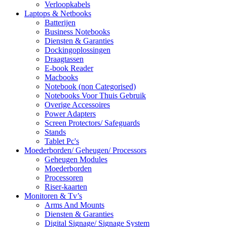
Verloopkabels
Laptops & Netbooks
Batterijen
Business Notebooks
Diensten & Garanties
Dockingoplossingen
Draagtassen
E-book Reader
Macbooks
Notebook (non Categorised)
Notebooks Voor Thuis Gebruik
Overige Accessoires
Power Adapters
Screen Protectors/ Safeguards
Stands
Tablet Pc's
Moederborden/ Geheugen/ Processors
Geheugen Modules
Moederborden
Processoren
Riser-kaarten
Monitoren & Tv’s
Arms And Mounts
Diensten & Garanties
Digital Signage/ Signage System