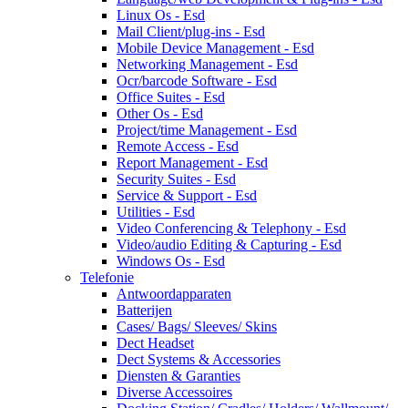
Linux Os - Esd
Mail Client/plug-ins - Esd
Mobile Device Management - Esd
Networking Management - Esd
Ocr/barcode Software - Esd
Office Suites - Esd
Other Os - Esd
Project/time Management - Esd
Remote Access - Esd
Report Management - Esd
Security Suites - Esd
Service & Support - Esd
Utilities - Esd
Video Conferencing & Telephony - Esd
Video/audio Editing & Capturing - Esd
Windows Os - Esd
Telefonie
Antwoordapparaten
Batterijen
Cases/ Bags/ Sleeves/ Skins
Dect Headset
Dect Systems & Accessories
Diensten & Garanties
Diverse Accessoires