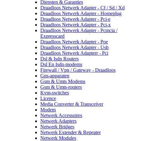
Diensten & Garanties
Draadloos Netwerk Adapter - Cf / Sd / Xd
Draadloos Netwerk Adapter - Homeplug
Draadloos Netwerk Adapter - Pci-e
Draadloos Netwerk Adapter - Pci-x
Draadloos Netwerk Adapter - Pcmcia /
Expresscard
Draadloos Netwerk Adapter - Poe
Draadloos Netwerk Adapter - Usb
Draadloos Netwerk Adapterr - Pci
Dsl & Isdn Routers
Dsl En Isdn-modems
Firewall / Vpn / Gateway - Draadloos
Gps-apparaten
Gsm & Umts Modems
Gsm & Umts-routers
Kvm-switches
Licence
Media Converter & Transceiver
Modem
Netwerk Accessoires
Netwerk Adapters
Netwerk Bridges
Netwerk Extender & Repeater
Netwerk Modules