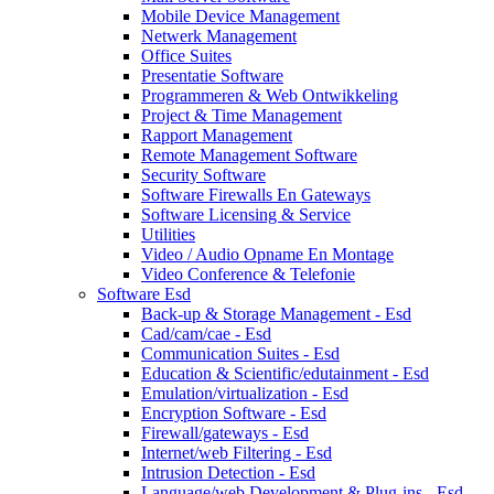
Mobile Device Management
Netwerk Management
Office Suites
Presentatie Software
Programmeren & Web Ontwikkeling
Project & Time Management
Rapport Management
Remote Management Software
Security Software
Software Firewalls En Gateways
Software Licensing & Service
Utilities
Video / Audio Opname En Montage
Video Conference & Telefonie
Software Esd
Back-up & Storage Management - Esd
Cad/cam/cae - Esd
Communication Suites - Esd
Education & Scientific/edutainment - Esd
Emulation/virtualization - Esd
Encryption Software - Esd
Firewall/gateways - Esd
Internet/web Filtering - Esd
Intrusion Detection - Esd
Language/web Development & Plug-ins - Esd