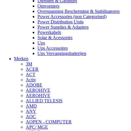
Diensten & Garanties
Omvormers
Overspanning Bescherming & Stabilisatoren
Power Accessories (non Categorised)
Power Distribution Units
Power Supplies & Adapters
Powerkabels
Solar & Acessories
Ups
Ups Accessoires
Ups Vervangingsbatterijen
Merken
3M
ACER
ACT
Activ
ADOBE
AEROHIVE
AEROHIVE
ALLIED TELESIS
AMD
ANY
AOC
AOPEN - COMPUTER
APC/ MGE