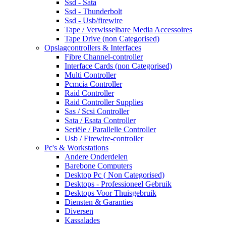
Ssd - Sata
Ssd - Thunderbolt
Ssd - Usb/firewire
Tape / Verwisselbare Media Accessoires
Tape Drive (non Categorised)
Opslagcontrollers & Interfaces
Fibre Channel-controller
Interface Cards (non Categorised)
Multi Controller
Pcmcia Controller
Raid Controller
Raid Controller Supplies
Sas / Scsi Controller
Sata / Esata Controller
Seriële / Parallelle Controller
Usb / Firewire-controller
Pc's & Workstations
Andere Onderdelen
Barebone Computers
Desktop Pc ( Non Categorised)
Desktops - Professioneel Gebruik
Desktops Voor Thuisgebruik
Diensten & Garanties
Diversen
Kassalades