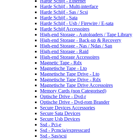
Harde Schijf - Ethernet
Harde Schijf - Multi-interface
Harde Schijf - Sas / Scsi
Harde Schijf - Sata
Harde Schijf - Usb / Firewire / E-sata
Harde Schijf Accessoires
High-end Storage - Autoloaders / Tape Library
High-end Storage - Back-up & Recovery
High-end Storage - Nas / Ndas / San
High-end Storage - Raid
High-end Storage Accessoires
Magnetic Tape - Rdx
Magnetische Tape - Lto
Magnetische Tape Drive - Lto
Magnetische Tape Drive - Rdx
Magnetische Tape Drive Accessoires
Memory Cards (non Categorised)
Optische Drive - Dvd-r
Optische Drive - Dvd-rom Brander
Secure Devices Accessories
Secure Sata Devices
Secure Usb Devices
Ssd - Pci-e
Ssd - Pcmcia/expresscard
Ssd - Sas/scsi