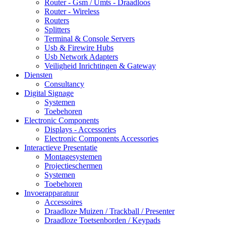
Router - Gsm / Umts - Draadloos
Router - Wireless
Routers
Splitters
Terminal & Console Servers
Usb & Firewire Hubs
Usb Network Adapters
Veiligheid Inrichtingen & Gateway
Diensten
Consultancy
Digital Signage
Systemen
Toebehoren
Electronic Components
Displays - Accessories
Electronic Components Accessories
Interactieve Presentatie
Montagesystemen
Projectieschermen
Systemen
Toebehoren
Invoerapparatuur
Accessoires
Draadloze Muizen / Trackball / Presenter
Draadloze Toetsenborden / Keypads