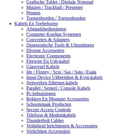
Grafische Tablet / Digitale Notepad
Muizen / Trackball / Presenter
Pennen
Toetsenborden / Toetsenborden
Kabels En Toebehoren
Afstandsbedieningen
Computer Koeling Systemen
Converters & Adapters
Diagnostische Tools & Uitrustingen
Diverse Accessoires
Electronic Components
Firewire En Usb-kabel
Glasvezel Kabels
Ide / Floppy / Scsi / Sas / Sata / Esata
Input Device Uitbreiding & Kvm-kabels
Netwerken Ethernet-kabels
Parallel / Serieel / Console Kabels
Pc-behuizingen
Rekken En Montage Accessoires
Schoonmaak Producten
Secure Access Controls
Telefoon & Modemkabels
Thunderbolt Cables
Veiligheid Inrichtingen & Accessoires
Verlichting Accessoires