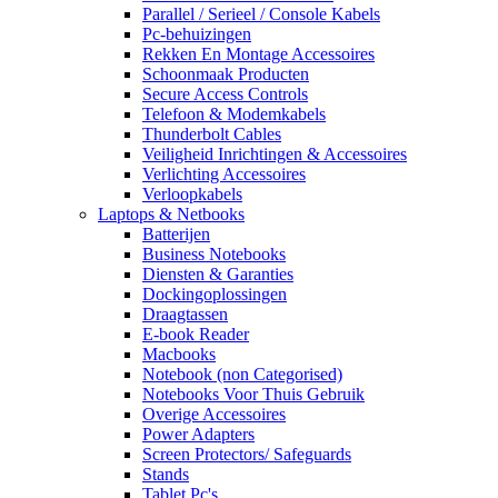
Parallel / Serieel / Console Kabels
Pc-behuizingen
Rekken En Montage Accessoires
Schoonmaak Producten
Secure Access Controls
Telefoon & Modemkabels
Thunderbolt Cables
Veiligheid Inrichtingen & Accessoires
Verlichting Accessoires
Verloopkabels
Laptops & Netbooks
Batterijen
Business Notebooks
Diensten & Garanties
Dockingoplossingen
Draagtassen
E-book Reader
Macbooks
Notebook (non Categorised)
Notebooks Voor Thuis Gebruik
Overige Accessoires
Power Adapters
Screen Protectors/ Safeguards
Stands
Tablet Pc's