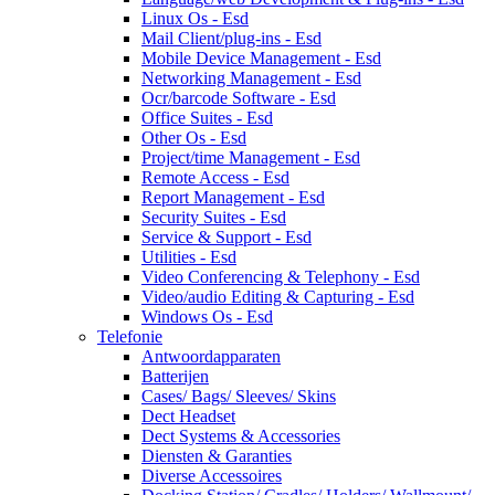
Linux Os - Esd
Mail Client/plug-ins - Esd
Mobile Device Management - Esd
Networking Management - Esd
Ocr/barcode Software - Esd
Office Suites - Esd
Other Os - Esd
Project/time Management - Esd
Remote Access - Esd
Report Management - Esd
Security Suites - Esd
Service & Support - Esd
Utilities - Esd
Video Conferencing & Telephony - Esd
Video/audio Editing & Capturing - Esd
Windows Os - Esd
Telefonie
Antwoordapparaten
Batterijen
Cases/ Bags/ Sleeves/ Skins
Dect Headset
Dect Systems & Accessories
Diensten & Garanties
Diverse Accessoires