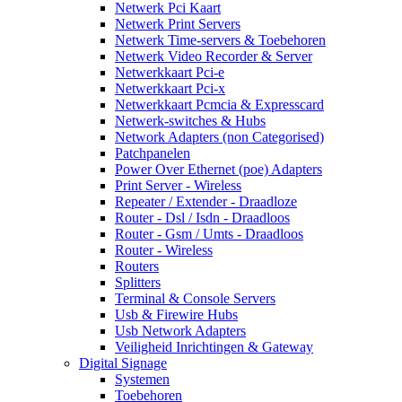
Netwerk Pci Kaart
Netwerk Print Servers
Netwerk Time-servers & Toebehoren
Netwerk Video Recorder & Server
Netwerkkaart Pci-e
Netwerkkaart Pci-x
Netwerkkaart Pcmcia & Expresscard
Netwerk-switches & Hubs
Network Adapters (non Categorised)
Patchpanelen
Power Over Ethernet (poe) Adapters
Print Server - Wireless
Repeater / Extender - Draadloze
Router - Dsl / Isdn - Draadloos
Router - Gsm / Umts - Draadloos
Router - Wireless
Routers
Splitters
Terminal & Console Servers
Usb & Firewire Hubs
Usb Network Adapters
Veiligheid Inrichtingen & Gateway
Digital Signage
Systemen
Toebehoren