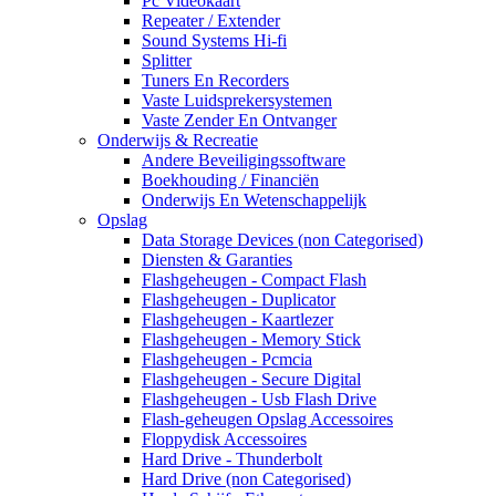
Pc Videokaart
Repeater / Extender
Sound Systems Hi-fi
Splitter
Tuners En Recorders
Vaste Luidsprekersystemen
Vaste Zender En Ontvanger
Onderwijs & Recreatie
Andere Beveiligingssoftware
Boekhouding / Financiën
Onderwijs En Wetenschappelijk
Opslag
Data Storage Devices (non Categorised)
Diensten & Garanties
Flashgeheugen - Compact Flash
Flashgeheugen - Duplicator
Flashgeheugen - Kaartlezer
Flashgeheugen - Memory Stick
Flashgeheugen - Pcmcia
Flashgeheugen - Secure Digital
Flashgeheugen - Usb Flash Drive
Flash-geheugen Opslag Accessoires
Floppydisk Accessoires
Hard Drive - Thunderbolt
Hard Drive (non Categorised)