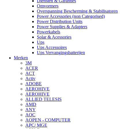
Diensten & Garanties
Omvormers
Overspanning Bescherming & Stabilisatoren
Power Accessories (non Categorised)
Power Distribution Units
Power Supplies & Adapters
Powerkabels
Solar & Acessories
Ups
Ups Accessoires
Ups Vervangingsbatterijen
Merken
3M
ACER
ACT
Activ
ADOBE
AEROHIVE
AEROHIVE
ALLIED TELESIS
AMD
ANY
AOC
AOPEN - COMPUTER
APC/ MGE