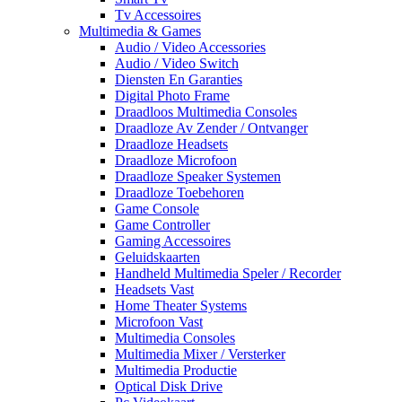
Tv Accessoires
Multimedia & Games
Audio / Video Accessories
Audio / Video Switch
Diensten En Garanties
Digital Photo Frame
Draadloos Multimedia Consoles
Draadloze Av Zender / Ontvanger
Draadloze Headsets
Draadloze Microfoon
Draadloze Speaker Systemen
Draadloze Toebehoren
Game Console
Game Controller
Gaming Accessoires
Geluidskaarten
Handheld Multimedia Speler / Recorder
Headsets Vast
Home Theater Systems
Microfoon Vast
Multimedia Consoles
Multimedia Mixer / Versterker
Multimedia Productie
Optical Disk Drive