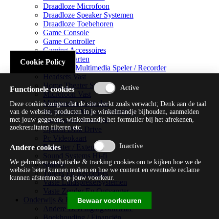
Draadloze Microfoon
Draadloze Speaker Systemen
Draadloze Toebehoren
Game Console
Game Controller
Gaming Accessoires
Geluidskaarten
Cookie Policy
Handheld Multimedia Speler / Recorder
Headsets Vast
Home Theater Systems
Functionele cookies
Microfoon Vast
Multimedia Consoles
Deze cookies zorgen dat de site werkt zoals verwacht; Denk aan de taal
Multimedia Mixer / Versterker
van de website, producten in je winkelmandje bijhouden, aanmelden
met jouw gegevens, winkelmandje het formulier bij het afrekenen,
Multimedia Productie
zoekresultaten filteren etc.
Optical Disk Drive
Pc Videokaart
Repeater / Extender
Andere cookies
Sound Systems Hi-fi
We gebruiken analytische & tracking cookies om te kijken hoe we de
Splitter
website beter kunnen maken en hoe we content en eventuele reclame
Tuners En Recorders
kunnen afstemmen op jouw voorkeur.
Vaste Luidsprekersystemen
Vaste Zender En Ontvanger
Onderwijs & Recreatie
Bewaar voorkeuren
Andere Beveiligingssoftware
Boekhouding / Financiën