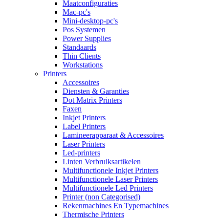
Maatconfiguraties
Mac-pc's
Mini-desktop-pc's
Pos Systemen
Power Supplies
Standaards
Thin Clients
Workstations
Printers
Accessoires
Diensten & Garanties
Dot Matrix Printers
Faxen
Inkjet Printers
Label Printers
Lamineerapparaat & Accessoires
Laser Printers
Led-printers
Linten Verbruiksartikelen
Multifunctionele Inkjet Printers
Multifunctionele Laser Printers
Multifunctionele Led Printers
Printer (non Categorised)
Rekenmachines En Typemachines
Thermische Printers