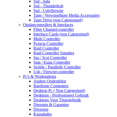
Ssd - Sata
Ssd - Thunderbolt
Ssd - Usb/firewire
Tape / Verwisselbare Media Accessoires
Tape Drive (non Categorised)
Opslagcontrollers & Interfaces
Fibre Channel-controller
Interface Cards (non Categorised)
Multi Controller
Pcmcia Controller
Raid Controller
Raid Controller Supplies
Sas / Scsi Controller
Sata / Esata Controller
Seriële / Parallelle Controller
Usb / Firewire-controller
Pc's & Workstations
Andere Onderdelen
Barebone Computers
Desktop Pc ( Non Categorised)
Desktops - Professioneel Gebruik
Desktops Voor Thuisgebruik
Diensten & Garanties
Diversen
Kassalades