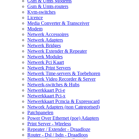
Gsm & Umts Modems
Gsm & Umts-routers
Kvm-switches
Licence
Media Converter & Transceiver
Modem
Netwerk Accessoires
Netwerk Adapters
Netwerk Bridges
Netwerk Extender & Repeater
Netwerk Modules
Netwerk Pci Kaart
Netwerk Print Servers
Netwerk Time-servers & Toebehoren
Netwerk Video Recorder & Server
Netwerk-switches & Hubs
Netwerkkaart Pci-e
Netwerkkaart Pci-x
Netwerkkaart Pcmcia & Expresscard
Network Adapters (non Categorised)
Patchpanelen
Power Over Ethernet (poe) Adapters
Print Server - Wireless
Repeater / Extender - Draadloze
Router - Dsl / Isdn - Draadloos