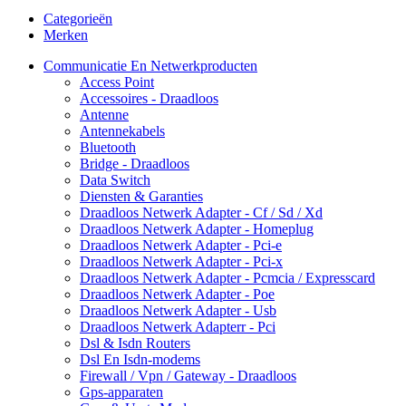
Categorieën
Merken
Communicatie En Netwerkproducten
Access Point
Accessoires - Draadloos
Antenne
Antennekabels
Bluetooth
Bridge - Draadloos
Data Switch
Diensten & Garanties
Draadloos Netwerk Adapter - Cf / Sd / Xd
Draadloos Netwerk Adapter - Homeplug
Draadloos Netwerk Adapter - Pci-e
Draadloos Netwerk Adapter - Pci-x
Draadloos Netwerk Adapter - Pcmcia / Expresscard
Draadloos Netwerk Adapter - Poe
Draadloos Netwerk Adapter - Usb
Draadloos Netwerk Adapterr - Pci
Dsl & Isdn Routers
Dsl En Isdn-modems
Firewall / Vpn / Gateway - Draadloos
Gps-apparaten