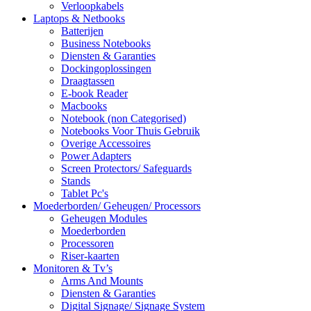
Verloopkabels
Laptops & Netbooks
Batterijen
Business Notebooks
Diensten & Garanties
Dockingoplossingen
Draagtassen
E-book Reader
Macbooks
Notebook (non Categorised)
Notebooks Voor Thuis Gebruik
Overige Accessoires
Power Adapters
Screen Protectors/ Safeguards
Stands
Tablet Pc's
Moederborden/ Geheugen/ Processors
Geheugen Modules
Moederborden
Processoren
Riser-kaarten
Monitoren & Tv’s
Arms And Mounts
Diensten & Garanties
Digital Signage/ Signage System