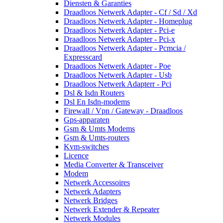
Diensten & Garanties
Draadloos Netwerk Adapter - Cf / Sd / Xd
Draadloos Netwerk Adapter - Homeplug
Draadloos Netwerk Adapter - Pci-e
Draadloos Netwerk Adapter - Pci-x
Draadloos Netwerk Adapter - Pcmcia /
Expresscard
Draadloos Netwerk Adapter - Poe
Draadloos Netwerk Adapter - Usb
Draadloos Netwerk Adapterr - Pci
Dsl & Isdn Routers
Dsl En Isdn-modems
Firewall / Vpn / Gateway - Draadloos
Gps-apparaten
Gsm & Umts Modems
Gsm & Umts-routers
Kvm-switches
Licence
Media Converter & Transceiver
Modem
Netwerk Accessoires
Netwerk Adapters
Netwerk Bridges
Netwerk Extender & Repeater
Netwerk Modules