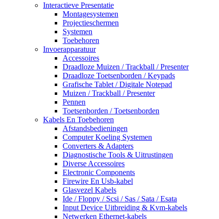
Interactieve Presentatie
Montagesystemen
Projectieschermen
Systemen
Toebehoren
Invoerapparatuur
Accessoires
Draadloze Muizen / Trackball / Presenter
Draadloze Toetsenborden / Keypads
Grafische Tablet / Digitale Notepad
Muizen / Trackball / Presenter
Pennen
Toetsenborden / Toetsenborden
Kabels En Toebehoren
Afstandsbedieningen
Computer Koeling Systemen
Converters & Adapters
Diagnostische Tools & Uitrustingen
Diverse Accessoires
Electronic Components
Firewire En Usb-kabel
Glasvezel Kabels
Ide / Floppy / Scsi / Sas / Sata / Esata
Input Device Uitbreiding & Kvm-kabels
Netwerken Ethernet-kabels