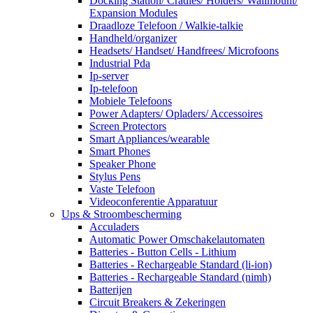
Docking Station/ Cradles/ Holders/ Wallmount/
Expansion Modules
Draadloze Telefoon / Walkie-talkie
Handheld/organizer
Headsets/ Handset/ Handfrees/ Microfoons
Industrial Pda
Ip-server
Ip-telefoon
Mobiele Telefoons
Power Adapters/ Opladers/ Accessoires
Screen Protectors
Smart Appliances/wearable
Smart Phones
Speaker Phone
Stylus Pens
Vaste Telefoon
Videoconferentie Apparatuur
Ups & Stroombescherming
Acculaders
Automatic Power Omschakelautomaten
Batteries - Button Cells - Lithium
Batteries - Rechargeable Standard (li-ion)
Batteries - Rechargeable Standard (nimh)
Batterijen
Circuit Breakers & Zekeringen