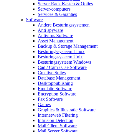
Server Rack Kasten & Opties
Server-computers
Services & Garanties
Software
Andere Besturingssystemen
Anti-spyware
Antivirus Software
Asset Management
Backup & Storage Management
Besturingssysteem Linux
Besturingssysteem Unix
Besturingssysteem Windows
Cad / Cam / Cae Software
Creative Suites
Database Management
Desktoppublishing
Emulatie Software
Encryption Software
Fax Software
Games
Graphics & Illustratie Software
Internet/web Filtering
Intrusion Detection
Mail Client Software
Mail Server Software