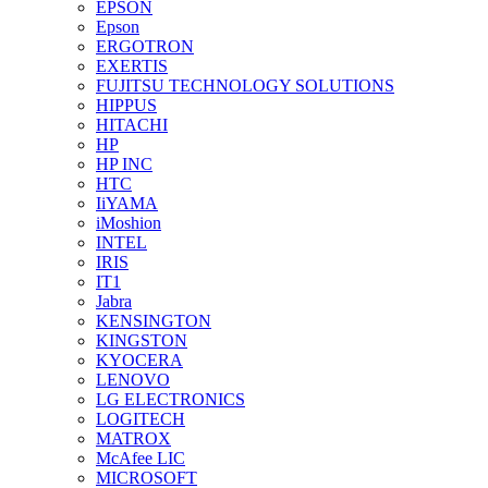
EPSON
Epson
ERGOTRON
EXERTIS
FUJITSU TECHNOLOGY SOLUTIONS
HIPPUS
HITACHI
HP
HP INC
HTC
IiYAMA
iMoshion
INTEL
IRIS
IT1
Jabra
KENSINGTON
KINGSTON
KYOCERA
LENOVO
LG ELECTRONICS
LOGITECH
MATROX
McAfee LIC
MICROSOFT