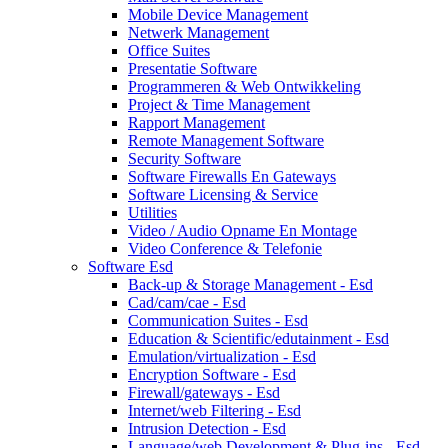
Mobile Device Management
Netwerk Management
Office Suites
Presentatie Software
Programmeren & Web Ontwikkeling
Project & Time Management
Rapport Management
Remote Management Software
Security Software
Software Firewalls En Gateways
Software Licensing & Service
Utilities
Video / Audio Opname En Montage
Video Conference & Telefonie
Software Esd
Back-up & Storage Management - Esd
Cad/cam/cae - Esd
Communication Suites - Esd
Education & Scientific/edutainment - Esd
Emulation/virtualization - Esd
Encryption Software - Esd
Firewall/gateways - Esd
Internet/web Filtering - Esd
Intrusion Detection - Esd
Language/web Development & Plug-ins - Esd