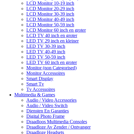
LCD Monitor 10-19 inch
LCD Monitor 20-29 inch
LCD Monitor 30-39 inch
LCD Monitor 40-49 inch
LCD Monitor 50-59 inch
LCD Monitor 60 inch en groter
LCD TV 40 inch en groter
LED TV 29 inch en kleiner
LED TV 30-39 inch
LED TV 40-49 inch
LED TV 50-59 inch
LED TV 60 inch en groter
Monitor (non Categorised)
Monitor Accessoires
Smart Display
Smart Tv
Tv Accessoires
Multimedia & Games
Audio / Video Accessories
Audio / Video Switch
Diensten En Garanties
Digital Photo Frame
Draadloos Multimedia Consoles
Draadloze Av Zender / Ontvanger
Draadloze Headsets