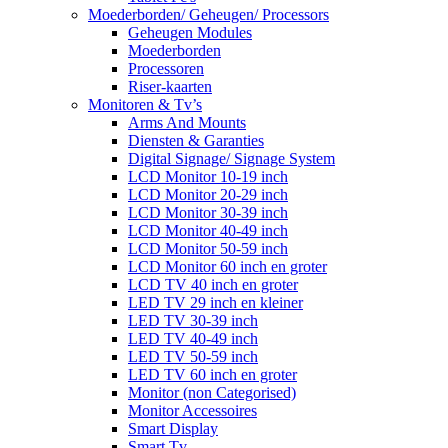
Moederborden/ Geheugen/ Processors
Geheugen Modules
Moederborden
Processoren
Riser-kaarten
Monitoren & Tv’s
Arms And Mounts
Diensten & Garanties
Digital Signage/ Signage System
LCD Monitor 10-19 inch
LCD Monitor 20-29 inch
LCD Monitor 30-39 inch
LCD Monitor 40-49 inch
LCD Monitor 50-59 inch
LCD Monitor 60 inch en groter
LCD TV 40 inch en groter
LED TV 29 inch en kleiner
LED TV 30-39 inch
LED TV 40-49 inch
LED TV 50-59 inch
LED TV 60 inch en groter
Monitor (non Categorised)
Monitor Accessoires
Smart Display
Smart Tv