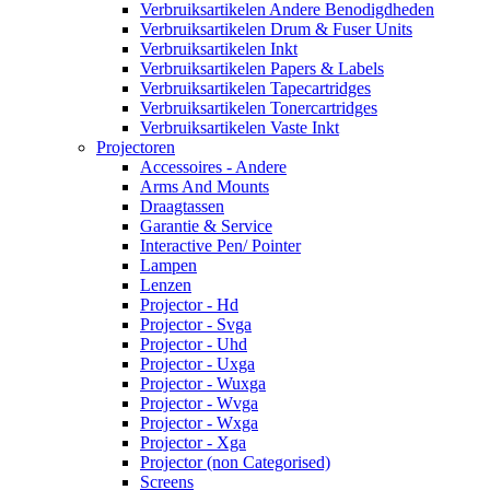
Verbruiksartikelen Andere Benodigdheden
Verbruiksartikelen Drum & Fuser Units
Verbruiksartikelen Inkt
Verbruiksartikelen Papers & Labels
Verbruiksartikelen Tapecartridges
Verbruiksartikelen Tonercartridges
Verbruiksartikelen Vaste Inkt
Projectoren
Accessoires - Andere
Arms And Mounts
Draagtassen
Garantie & Service
Interactive Pen/ Pointer
Lampen
Lenzen
Projector - Hd
Projector - Svga
Projector - Uhd
Projector - Uxga
Projector - Wuxga
Projector - Wvga
Projector - Wxga
Projector - Xga
Projector (non Categorised)
Screens