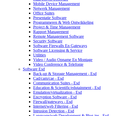
Mobile Device Management
Netwerk Management
Office Suites
Presentatie Software
Programmeren & Web Ontwikkeling
Project & Time Management
Rapport Management
Remote Management Software
Security Software
Software Firewalls En Gateways
Software Licensing & Service
Utilities
Video / Audio Opname En Montage
Video Conference & Telefonie
Software Esd
Back-up & Storage Management - Esd
Cad/cam/cae - Esd
Communication Suites - Esd
Education & Scientific/edutainment - Esd
Emulation/virtualization - Esd
Encryption Software - Esd
Firewall/gateways - Esd
Internet/web Filtering - Esd
Intrusion Detection - Esd
Language/web Development & Plug-ins - Esd