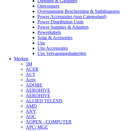
Diensten & Garanties
Omvormers
Overspanning Bescherming & Stabilisatoren
Power Accessories (non Categorised)
Power Distribution Units
Power Supplies & Adapters
Powerkabels
Solar & Acessories
Ups
Ups Accessoires
Ups Vervangingsbatterijen
Merken
3M
ACER
ACT
Activ
ADOBE
AEROHIVE
AEROHIVE
ALLIED TELESIS
AMD
ANY
AOC
AOPEN - COMPUTER
APC/ MGE