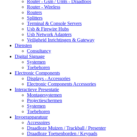
Router - Gsm / Umts - Draadloos
Router - Wireless
Routers
Splitters
Terminal & Console Servers
Usb & Firewire Hubs
Usb Network Adapters
Veiligheid Inrichtingen & Gateway
Diensten
Consultancy
Digital Signage
Systemen
Toebehoren
Electronic Components
Displays - Accessories
Electronic Components Accessories
Interactieve Presentatie
Montagesystemen
Projectieschermen
Systemen
Toebehoren
Invoerapparatuur
Accessoires
Draadloze Muizen / Trackball / Presenter
Draadloze Toetsenborden / Keypads