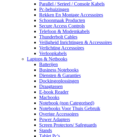
Parallel / Serieel / Console Kabels
Pc-behuizingen
Rekken En Montage Accessoires
Schoonmaak Producten
Secure Access Controls
Telefoon & Modemkabels
Thunderbolt Cables
Veiligheid Inrichtingen & Accessoires
Verlichting Accessoires
Verloopkabels
Laptops & Netbooks
Batterijen
Business Notebooks
Diensten & Garanties
Dockingoplossingen
Draagtassen
E-book Reader
Macbooks
Notebook (non Categorised)
Notebooks Voor Thuis Gebruik
Overige Accessoires
Power Adapters
Screen Protectors/ Safeguards
Stands
Tablet Pc's