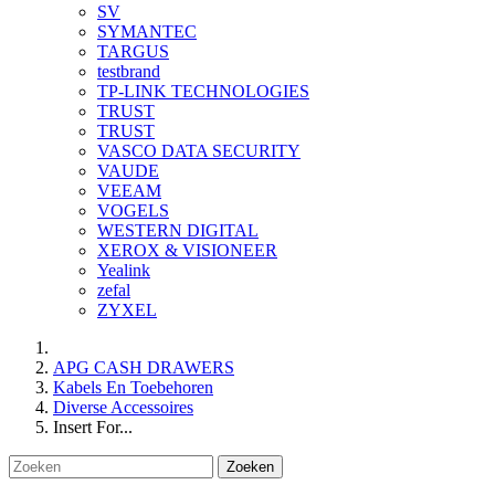
SV
SYMANTEC
TARGUS
testbrand
TP-LINK TECHNOLOGIES
TRUST
TRUST
VASCO DATA SECURITY
VAUDE
VEEAM
VOGELS
WESTERN DIGITAL
XEROX & VISIONEER
Yealink
zefal
ZYXEL
APG CASH DRAWERS
Kabels En Toebehoren
Diverse Accessoires
Insert For...
Zoeken