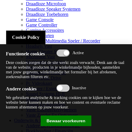
Draadloze Microfoon
Draadloze Speaker Systemen
Draadloze Toebehoren
Game Console
Game Controller
Gaming Accessoires
Geluidskaarten
Cookie Policy
Handheld Multimedia Speler / Recorder
Headsets Vast
Home Theater Systems
Functionele cookies
Microfoon Vast
Multimedia Consoles
Deze cookies zorgen dat de site werkt zoals verwacht; Denk aan de taal
Multimedia Mixer / Versterker
van de website, producten in je winkelmandje bijhouden, aanmelden
met jouw gegevens, winkelmandje het formulier bij het afrekenen,
Multimedia Productie
zoekresultaten filteren etc.
Optical Disk Drive
Pc Videokaart
Repeater / Extender
Andere cookies
Sound Systems Hi-fi
We gebruiken analytische & tracking cookies om te kijken hoe we de
Splitter
website beter kunnen maken en hoe we content en eventuele reclame
Tuners En Recorders
kunnen afstemmen op jouw voorkeur.
Vaste Luidsprekersystemen
Vaste Zender En Ontvanger
Onderwijs & Recreatie
Bewaar voorkeuren
Andere Beveiligingssoftware
Boekhouding / Financiën