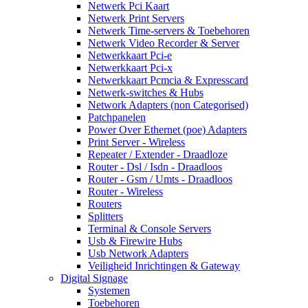
Netwerk Pci Kaart
Netwerk Print Servers
Netwerk Time-servers & Toebehoren
Netwerk Video Recorder & Server
Netwerkkaart Pci-e
Netwerkkaart Pci-x
Netwerkkaart Pcmcia & Expresscard
Netwerk-switches & Hubs
Network Adapters (non Categorised)
Patchpanelen
Power Over Ethernet (poe) Adapters
Print Server - Wireless
Repeater / Extender - Draadloze
Router - Dsl / Isdn - Draadloos
Router - Gsm / Umts - Draadloos
Router - Wireless
Routers
Splitters
Terminal & Console Servers
Usb & Firewire Hubs
Usb Network Adapters
Veiligheid Inrichtingen & Gateway
Digital Signage
Systemen
Toebehoren