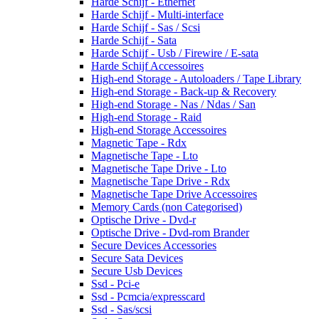
Harde Schijf - Ethernet
Harde Schijf - Multi-interface
Harde Schijf - Sas / Scsi
Harde Schijf - Sata
Harde Schijf - Usb / Firewire / E-sata
Harde Schijf Accessoires
High-end Storage - Autoloaders / Tape Library
High-end Storage - Back-up & Recovery
High-end Storage - Nas / Ndas / San
High-end Storage - Raid
High-end Storage Accessoires
Magnetic Tape - Rdx
Magnetische Tape - Lto
Magnetische Tape Drive - Lto
Magnetische Tape Drive - Rdx
Magnetische Tape Drive Accessoires
Memory Cards (non Categorised)
Optische Drive - Dvd-r
Optische Drive - Dvd-rom Brander
Secure Devices Accessories
Secure Sata Devices
Secure Usb Devices
Ssd - Pci-e
Ssd - Pcmcia/expresscard
Ssd - Sas/scsi