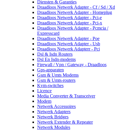
Diensten & Garanties
Draadloos Netwerk Adapter - Cf / Sd / Xd
Draadloos Netwerk Adapter - Homeplug
Draadloos Netwerk Adapter - Pci-e
Draadloos Netwerk Adapter - Pci-x
Draadloos Netwerk Adapter - Pcmcia /
Expresscard
Draadloos Netwerk Adapter - Poe
Draadloos Netwerk Adapter - Usb
Draadloos Netwerk Adapterr - Pci
Dsl & Isdn Routers
Dsl En Isdn-modems
Firewall / Vpn / Gateway - Draadloos
Gps-apparaten
Gsm & Umts Modems
Gsm & Umts-routers
Kvm-switches
Licence
Media Converter & Transceiver
Modem
Netwerk Accessoires
Netwerk Adapters
Netwerk Bridges
Netwerk Extender & Repeater
Netwerk Modules