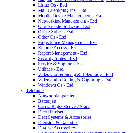
Linux Os - Esd
Mail Client/plug-ins - Esd
Mobile Device Management - Esd
Networking Management - Esd
Ocr/barcode Software - Esd
Office Suites - Esd
Other Os - Esd
Project/time Management - Esd
Remote Access - Esd
Report Management - Esd
Security Suites - Esd
Service & Support - Esd
Utilities - Esd
Video Conferencing & Telephony - Esd
Video/audio Editing & Capturing - Esd
Windows Os - Esd
Telefonie
Antwoordapparaten
Batterijen
Cases/ Bags/ Sleeves/ Skins
Dect Headset
Dect Systems & Accessories
Diensten & Garanties
Diverse Accessoires