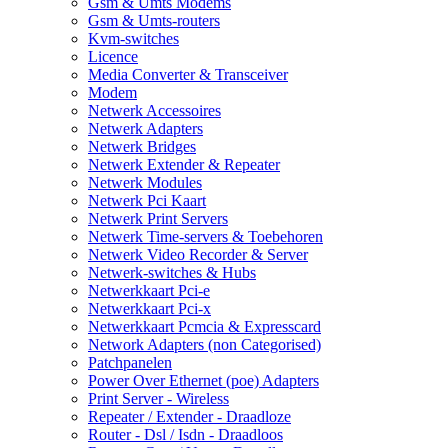
Gsm & Umts Modems
Gsm & Umts-routers
Kvm-switches
Licence
Media Converter & Transceiver
Modem
Netwerk Accessoires
Netwerk Adapters
Netwerk Bridges
Netwerk Extender & Repeater
Netwerk Modules
Netwerk Pci Kaart
Netwerk Print Servers
Netwerk Time-servers & Toebehoren
Netwerk Video Recorder & Server
Netwerk-switches & Hubs
Netwerkkaart Pci-e
Netwerkkaart Pci-x
Netwerkkaart Pcmcia & Expresscard
Network Adapters (non Categorised)
Patchpanelen
Power Over Ethernet (poe) Adapters
Print Server - Wireless
Repeater / Extender - Draadloze
Router - Dsl / Isdn - Draadloos