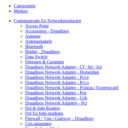
Categorieën
Merken
Communicatie En Netwerkproducten
Access Point
Accessoires - Draadloos
Antenne
Antennekabels
Bluetooth
Bridge - Draadloos
Data Switch
Diensten & Garanties
Draadloos Netwerk Adapter - Cf / Sd / Xd
Draadloos Netwerk Adapter - Homeplug
Draadloos Netwerk Adapter - Pci-e
Draadloos Netwerk Adapter - Pci-x
Draadloos Netwerk Adapter - Pcmcia / Expresscard
Draadloos Netwerk Adapter - Poe
Draadloos Netwerk Adapter - Usb
Draadloos Netwerk Adapterr - Pci
Dsl & Isdn Routers
Dsl En Isdn-modems
Firewall / Vpn / Gateway - Draadloos
Gps-apparaten