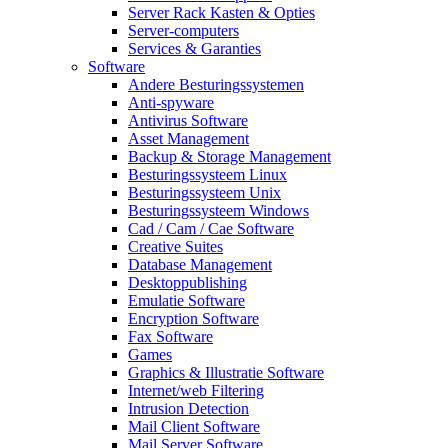
Server Rack Kasten & Opties
Server-computers
Services & Garanties
Software
Andere Besturingssystemen
Anti-spyware
Antivirus Software
Asset Management
Backup & Storage Management
Besturingssysteem Linux
Besturingssysteem Unix
Besturingssysteem Windows
Cad / Cam / Cae Software
Creative Suites
Database Management
Desktoppublishing
Emulatie Software
Encryption Software
Fax Software
Games
Graphics & Illustratie Software
Internet/web Filtering
Intrusion Detection
Mail Client Software
Mail Server Software