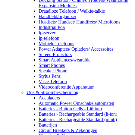
Docking Station/ Cradles/ Holders/ Wallmount/
Expansion Modules
Draadloze Telefoon / Walkie-talkie
Handheld/organizer
Headsets/ Handset/ Handfrees/ Microfoons
Industrial Pda
Ip-server
Ip-telefoon
Mobiele Telefoons
Power Adapters/ Opladers/ Accessoires
Screen Protectors
Smart Appliances/wearable
Smart Phones
Speaker Phone
Stylus Pens
Vaste Telefoon
Videoconferentie Apparatuur
Ups & Stroombescherming
Acculaders
Automatic Power Omschakelautomaten
Batteries - Button Cells - Lithium
Batteries - Rechargeable Standard (li-ion)
Batteries - Rechargeable Standard (nimh)
Batterijen
Circuit Breakers & Zekeringen