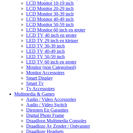
LCD Monitor 10-19 inch
LCD Monitor 20-29 inch
LCD Monitor 30-39 inch
LCD Monitor 40-49 inch
LCD Monitor 50-59 inch
LCD Monitor 60 inch en groter
LCD TV 40 inch en groter
LED TV 29 inch en kleiner
LED TV 30-39 inch
LED TV 40-49 inch
LED TV 50-59 inch
LED TV 60 inch en groter
Monitor (non Categorised)
Monitor Accessoires
Smart Display
Smart Tv
Tv Accessoires
Multimedia & Games
Audio / Video Accessories
Audio / Video Switch
Diensten En Garanties
Digital Photo Frame
Draadloos Multimedia Consoles
Draadloze Av Zender / Ontvanger
Draadloze Headsets