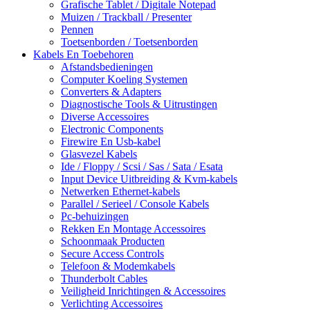
Grafische Tablet / Digitale Notepad
Muizen / Trackball / Presenter
Pennen
Toetsenborden / Toetsenborden
Kabels En Toebehoren
Afstandsbedieningen
Computer Koeling Systemen
Converters & Adapters
Diagnostische Tools & Uitrustingen
Diverse Accessoires
Electronic Components
Firewire En Usb-kabel
Glasvezel Kabels
Ide / Floppy / Scsi / Sas / Sata / Esata
Input Device Uitbreiding & Kvm-kabels
Netwerken Ethernet-kabels
Parallel / Serieel / Console Kabels
Pc-behuizingen
Rekken En Montage Accessoires
Schoonmaak Producten
Secure Access Controls
Telefoon & Modemkabels
Thunderbolt Cables
Veiligheid Inrichtingen & Accessoires
Verlichting Accessoires