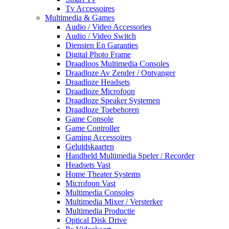
Tv Accessoires
Multimedia & Games
Audio / Video Accessories
Audio / Video Switch
Diensten En Garanties
Digital Photo Frame
Draadloos Multimedia Consoles
Draadloze Av Zender / Ontvanger
Draadloze Headsets
Draadloze Microfoon
Draadloze Speaker Systemen
Draadloze Toebehoren
Game Console
Game Controller
Gaming Accessoires
Geluidskaarten
Handheld Multimedia Speler / Recorder
Headsets Vast
Home Theater Systems
Microfoon Vast
Multimedia Consoles
Multimedia Mixer / Versterker
Multimedia Productie
Optical Disk Drive