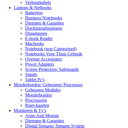
Verloopkabels
Laptops & Netbooks
Batterijen
Business Notebooks
Diensten & Garanties
Dockingoplossingen
Draagtassen
E-book Reader
Macbooks
Notebook (non Categorised)
Notebooks Voor Thuis Gebruik
Overige Accessoires
Power Adapters
Screen Protectors/ Safeguards
Stands
Tablet Pc's
Moederborden/ Geheugen/ Processors
Geheugen Modules
Moederborden
Processoren
Riser-kaarten
Monitoren & Tv’s
Arms And Mounts
Diensten & Garanties
Digital Signage/ Signage System