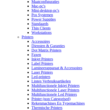
Maatconfiguraties
Mac-pc's
Mini-desktop-pc's
Pos Systemen
Power Supplies
Standaards
Thin Clients
Workstations
Printers
Accessoires
Diensten & Garanties
Dot Matrix Printers
Faxen
Inkjet Printers
Label Printers
Lamineerapparaat & Accessoires
Laser Printers
Led-printers
Linten Verbruiksartikelen
Multifunctionele Inkjet Printers
Multifunctionele Laser Printers
Multifunctionele Led Printers
Printer (non Categorised)
Rekenmachines En Typemachines
Thermische Printers