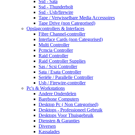
Ssd - Sata
Ssd - Thunderbolt
Ssd - Usb/firewire
Tape / Verwisselbare Media Accessoires
Tape Drive (non Categorised)
Opslagcontrollers & Interfaces
Fibre Channel-controller
Interface Cards (non Categorised)
Multi Controller
Pcmcia Controller
Raid Controller
Raid Controller Supplies
Sas / Scsi Controller
Sata / Esata Controller
Seriële / Parallelle Controller
Usb / Firewire-controller
Pc's & Workstations
Andere Onderdelen
Barebone Computers
Desktop Pc ( Non Categorised)
Desktops - Professioneel Gebruik
Desktops Voor Thuisgebruik
Diensten & Garanties
Diversen
Kassalades