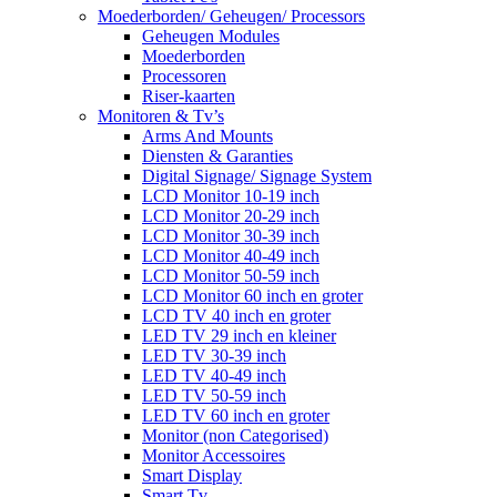
Moederborden/ Geheugen/ Processors
Geheugen Modules
Moederborden
Processoren
Riser-kaarten
Monitoren & Tv’s
Arms And Mounts
Diensten & Garanties
Digital Signage/ Signage System
LCD Monitor 10-19 inch
LCD Monitor 20-29 inch
LCD Monitor 30-39 inch
LCD Monitor 40-49 inch
LCD Monitor 50-59 inch
LCD Monitor 60 inch en groter
LCD TV 40 inch en groter
LED TV 29 inch en kleiner
LED TV 30-39 inch
LED TV 40-49 inch
LED TV 50-59 inch
LED TV 60 inch en groter
Monitor (non Categorised)
Monitor Accessoires
Smart Display
Smart Tv