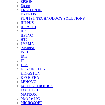
EPSON
Epson
ERGOTRON
EXERTIS
FUJITSU TECHNOLOGY SOLUTIONS
HIPPUS
HITACHI
HP
HP INC
HTC
IiYAMA
iMoshion
INTEL
IRIS
IT1
Jabra
KENSINGTON
KINGSTON
KYOCERA
LENOVO
LG ELECTRONICS
LOGITECH
MATROX
McAfee LIC
MICROSOFT