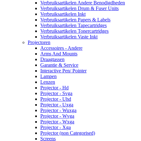
Verbruiksartikelen Andere Benodigdheden
Verbruiksartikelen Drum & Fuser Units
Verbruiksartikelen Inkt
Verbruiksartikelen Papers & Labels
Verbruiksartikelen Tapecartridges
Verbruiksartikelen Tonercartridges
Verbruiksartikelen Vaste Inkt
Projectoren
Accessoires - Andere
Arms And Mounts
Draagtassen
Garantie & Service
Interactive Pen/ Pointer
Lampen
Lenzen
Projector - Hd
Projector - Svga
Projector - Uhd
Projector - Uxga
Projector - Wuxga
Projector - Wvga
Projector - Wxga
Projector - Xga
Projector (non Categorised)
Screens