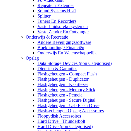
Pc Videokaart
Repeater / Extender
Sound Systems Hi-fi
Splitter
Tuners En Recorders
Vaste Luidsprekersystemen
Vaste Zender En Ontvanger
Onderwijs & Recreatie
Andere Beveiligingssoftware
Boekhouding / Financiën
Onderwijs En Wetenschappelijk
Opslag
Data Storage Devices (non Categorised)
Diensten & Garanties
Flashgeheugen - Compact Flash
Flashgeheugen - Duplicator
Flashgeheugen - Kaartlezer
Flashgeheugen - Memory Stick
Flashgeheugen - Pcmcia
Flashgeheugen - Secure Digital
Flashgeheugen - Usb Flash Drive
Flash-geheugen Opslag Accessoires
Floppydisk Accessoires
Hard Drive - Thunderbolt
Hard Drive (non Categorised)