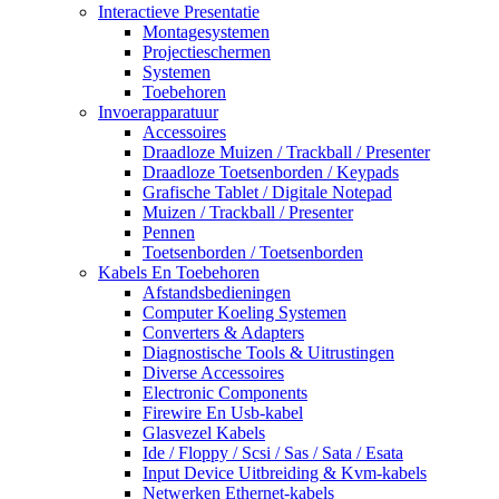
Interactieve Presentatie
Montagesystemen
Projectieschermen
Systemen
Toebehoren
Invoerapparatuur
Accessoires
Draadloze Muizen / Trackball / Presenter
Draadloze Toetsenborden / Keypads
Grafische Tablet / Digitale Notepad
Muizen / Trackball / Presenter
Pennen
Toetsenborden / Toetsenborden
Kabels En Toebehoren
Afstandsbedieningen
Computer Koeling Systemen
Converters & Adapters
Diagnostische Tools & Uitrustingen
Diverse Accessoires
Electronic Components
Firewire En Usb-kabel
Glasvezel Kabels
Ide / Floppy / Scsi / Sas / Sata / Esata
Input Device Uitbreiding & Kvm-kabels
Netwerken Ethernet-kabels