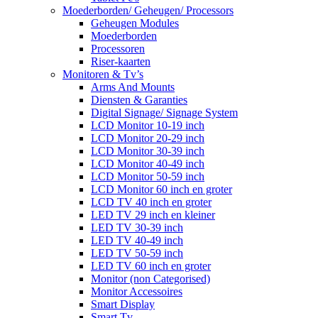
Moederborden/ Geheugen/ Processors
Geheugen Modules
Moederborden
Processoren
Riser-kaarten
Monitoren & Tv’s
Arms And Mounts
Diensten & Garanties
Digital Signage/ Signage System
LCD Monitor 10-19 inch
LCD Monitor 20-29 inch
LCD Monitor 30-39 inch
LCD Monitor 40-49 inch
LCD Monitor 50-59 inch
LCD Monitor 60 inch en groter
LCD TV 40 inch en groter
LED TV 29 inch en kleiner
LED TV 30-39 inch
LED TV 40-49 inch
LED TV 50-59 inch
LED TV 60 inch en groter
Monitor (non Categorised)
Monitor Accessoires
Smart Display
Smart Tv