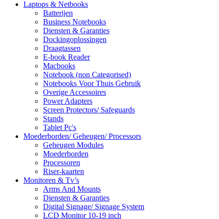
Laptops & Netbooks
Batterijen
Business Notebooks
Diensten & Garanties
Dockingoplossingen
Draagtassen
E-book Reader
Macbooks
Notebook (non Categorised)
Notebooks Voor Thuis Gebruik
Overige Accessoires
Power Adapters
Screen Protectors/ Safeguards
Stands
Tablet Pc's
Moederborden/ Geheugen/ Processors
Geheugen Modules
Moederborden
Processoren
Riser-kaarten
Monitoren & Tv’s
Arms And Mounts
Diensten & Garanties
Digital Signage/ Signage System
LCD Monitor 10-19 inch