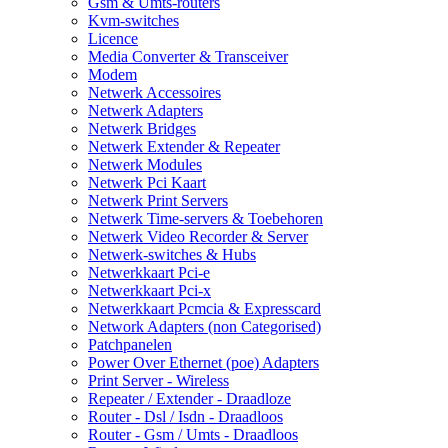
Gsm & Umts-routers
Kvm-switches
Licence
Media Converter & Transceiver
Modem
Netwerk Accessoires
Netwerk Adapters
Netwerk Bridges
Netwerk Extender & Repeater
Netwerk Modules
Netwerk Pci Kaart
Netwerk Print Servers
Netwerk Time-servers & Toebehoren
Netwerk Video Recorder & Server
Netwerk-switches & Hubs
Netwerkkaart Pci-e
Netwerkkaart Pci-x
Netwerkkaart Pcmcia & Expresscard
Network Adapters (non Categorised)
Patchpanelen
Power Over Ethernet (poe) Adapters
Print Server - Wireless
Repeater / Extender - Draadloze
Router - Dsl / Isdn - Draadloos
Router - Gsm / Umts - Draadloos