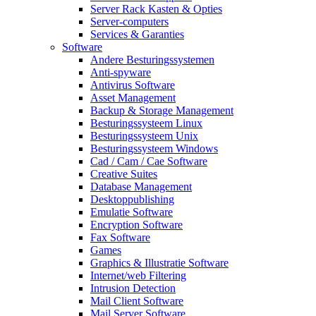
Server Rack Kasten & Opties
Server-computers
Services & Garanties
Software
Andere Besturingssystemen
Anti-spyware
Antivirus Software
Asset Management
Backup & Storage Management
Besturingssysteem Linux
Besturingssysteem Unix
Besturingssysteem Windows
Cad / Cam / Cae Software
Creative Suites
Database Management
Desktoppublishing
Emulatie Software
Encryption Software
Fax Software
Games
Graphics & Illustratie Software
Internet/web Filtering
Intrusion Detection
Mail Client Software
Mail Server Software