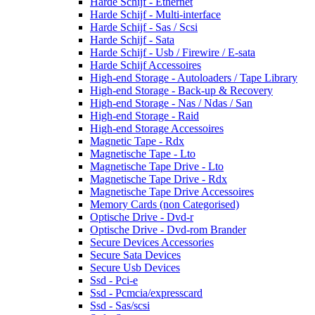
Harde Schijf - Ethernet
Harde Schijf - Multi-interface
Harde Schijf - Sas / Scsi
Harde Schijf - Sata
Harde Schijf - Usb / Firewire / E-sata
Harde Schijf Accessoires
High-end Storage - Autoloaders / Tape Library
High-end Storage - Back-up & Recovery
High-end Storage - Nas / Ndas / San
High-end Storage - Raid
High-end Storage Accessoires
Magnetic Tape - Rdx
Magnetische Tape - Lto
Magnetische Tape Drive - Lto
Magnetische Tape Drive - Rdx
Magnetische Tape Drive Accessoires
Memory Cards (non Categorised)
Optische Drive - Dvd-r
Optische Drive - Dvd-rom Brander
Secure Devices Accessories
Secure Sata Devices
Secure Usb Devices
Ssd - Pci-e
Ssd - Pcmcia/expresscard
Ssd - Sas/scsi