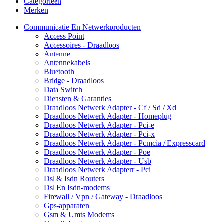
Categorieën
Merken
Communicatie En Netwerkproducten
Access Point
Accessoires - Draadloos
Antenne
Antennekabels
Bluetooth
Bridge - Draadloos
Data Switch
Diensten & Garanties
Draadloos Netwerk Adapter - Cf / Sd / Xd
Draadloos Netwerk Adapter - Homeplug
Draadloos Netwerk Adapter - Pci-e
Draadloos Netwerk Adapter - Pci-x
Draadloos Netwerk Adapter - Pcmcia / Expresscard
Draadloos Netwerk Adapter - Poe
Draadloos Netwerk Adapter - Usb
Draadloos Netwerk Adapterr - Pci
Dsl & Isdn Routers
Dsl En Isdn-modems
Firewall / Vpn / Gateway - Draadloos
Gps-apparaten
Gsm & Umts Modems