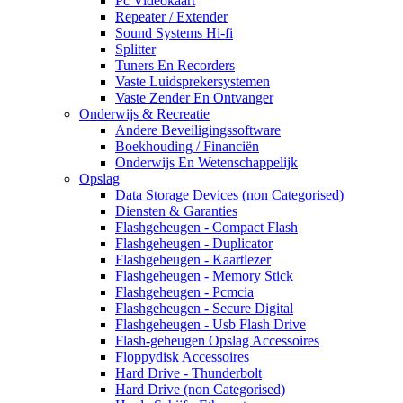
Pc Videokaart
Repeater / Extender
Sound Systems Hi-fi
Splitter
Tuners En Recorders
Vaste Luidsprekersystemen
Vaste Zender En Ontvanger
Onderwijs & Recreatie
Andere Beveiligingssoftware
Boekhouding / Financiën
Onderwijs En Wetenschappelijk
Opslag
Data Storage Devices (non Categorised)
Diensten & Garanties
Flashgeheugen - Compact Flash
Flashgeheugen - Duplicator
Flashgeheugen - Kaartlezer
Flashgeheugen - Memory Stick
Flashgeheugen - Pcmcia
Flashgeheugen - Secure Digital
Flashgeheugen - Usb Flash Drive
Flash-geheugen Opslag Accessoires
Floppydisk Accessoires
Hard Drive - Thunderbolt
Hard Drive (non Categorised)