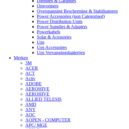
Diensten & Garanties
Omvormers
Overspanning Bescherming & Stabilisatoren
Power Accessories (non Categorised)
Power Distribution Units
Power Supplies & Adapters
Powerkabels
Solar & Acessories
Ups
Ups Accessoires
Ups Vervangingsbatterijen
Merken
3M
ACER
ACT
Activ
ADOBE
AEROHIVE
AEROHIVE
ALLIED TELESIS
AMD
ANY
AOC
AOPEN - COMPUTER
APC/ MGE