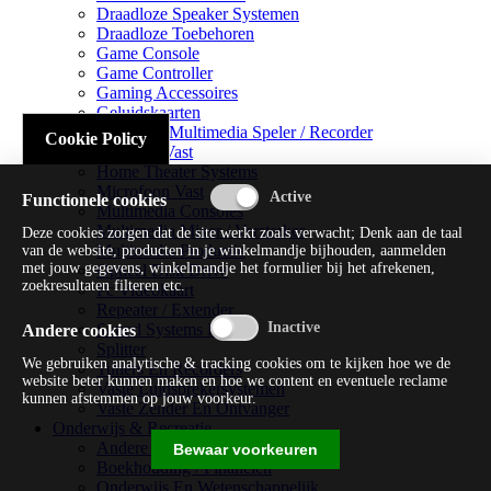
Draadloze Speaker Systemen
Draadloze Toebehoren
Game Console
Game Controller
Gaming Accessoires
Geluidskaarten
Handheld Multimedia Speler / Recorder
Cookie Policy
Headsets Vast
Home Theater Systems
Microfoon Vast
Functionele cookies
Multimedia Consoles
Multimedia Mixer / Versterker
Deze cookies zorgen dat de site werkt zoals verwacht; Denk aan de taal
Multimedia Productie
van de website, producten in je winkelmandje bijhouden, aanmelden
met jouw gegevens, winkelmandje het formulier bij het afrekenen,
Optical Disk Drive
zoekresultaten filteren etc.
Pc Videokaart
Repeater / Extender
Sound Systems Hi-fi
Andere cookies
Splitter
We gebruiken analytische & tracking cookies om te kijken hoe we de
Tuners En Recorders
website beter kunnen maken en hoe we content en eventuele reclame
Vaste Luidsprekersystemen
kunnen afstemmen op jouw voorkeur.
Vaste Zender En Ontvanger
Onderwijs & Recreatie
Andere Beveiligingssoftware
Bewaar voorkeuren
Boekhouding / Financiën
Onderwijs En Wetenschappelijk