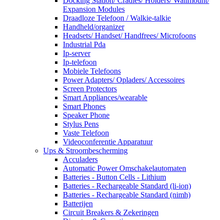
Docking Station/ Cradles/ Holders/ Wallmount/
Expansion Modules
Draadloze Telefoon / Walkie-talkie
Handheld/organizer
Headsets/ Handset/ Handfrees/ Microfoons
Industrial Pda
Ip-server
Ip-telefoon
Mobiele Telefoons
Power Adapters/ Opladers/ Accessoires
Screen Protectors
Smart Appliances/wearable
Smart Phones
Speaker Phone
Stylus Pens
Vaste Telefoon
Videoconferentie Apparatuur
Ups & Stroombescherming
Acculaders
Automatic Power Omschakelautomaten
Batteries - Button Cells - Lithium
Batteries - Rechargeable Standard (li-ion)
Batteries - Rechargeable Standard (nimh)
Batterijen
Circuit Breakers & Zekeringen