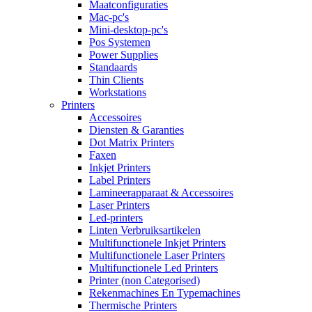
Maatconfiguraties
Mac-pc's
Mini-desktop-pc's
Pos Systemen
Power Supplies
Standaards
Thin Clients
Workstations
Printers
Accessoires
Diensten & Garanties
Dot Matrix Printers
Faxen
Inkjet Printers
Label Printers
Lamineerapparaat & Accessoires
Laser Printers
Led-printers
Linten Verbruiksartikelen
Multifunctionele Inkjet Printers
Multifunctionele Laser Printers
Multifunctionele Led Printers
Printer (non Categorised)
Rekenmachines En Typemachines
Thermische Printers