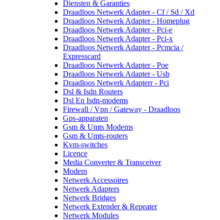
Diensten & Garanties
Draadloos Netwerk Adapter - Cf / Sd / Xd
Draadloos Netwerk Adapter - Homeplug
Draadloos Netwerk Adapter - Pci-e
Draadloos Netwerk Adapter - Pci-x
Draadloos Netwerk Adapter - Pcmcia /
Expresscard
Draadloos Netwerk Adapter - Poe
Draadloos Netwerk Adapter - Usb
Draadloos Netwerk Adapterr - Pci
Dsl & Isdn Routers
Dsl En Isdn-modems
Firewall / Vpn / Gateway - Draadloos
Gps-apparaten
Gsm & Umts Modems
Gsm & Umts-routers
Kvm-switches
Licence
Media Converter & Transceiver
Modem
Netwerk Accessoires
Netwerk Adapters
Netwerk Bridges
Netwerk Extender & Repeater
Netwerk Modules