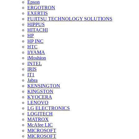
Epson
ERGOTRON
EXERTIS
FUJITSU TECHNOLOGY SOLUTIONS
HIPPUS
HITACHI
HP
HP INC
HTC
IiYAMA
iMoshion
INTEL
IRIS
IT1
Jabra
KENSINGTON
KINGSTON
KYOCERA
LENOVO
LG ELECTRONICS
LOGITECH
MATROX
McAfee LIC
MICROSOFT
MICROSOFT