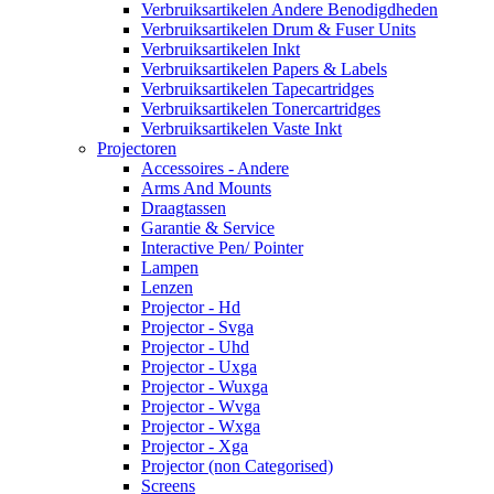
Verbruiksartikelen Andere Benodigdheden
Verbruiksartikelen Drum & Fuser Units
Verbruiksartikelen Inkt
Verbruiksartikelen Papers & Labels
Verbruiksartikelen Tapecartridges
Verbruiksartikelen Tonercartridges
Verbruiksartikelen Vaste Inkt
Projectoren
Accessoires - Andere
Arms And Mounts
Draagtassen
Garantie & Service
Interactive Pen/ Pointer
Lampen
Lenzen
Projector - Hd
Projector - Svga
Projector - Uhd
Projector - Uxga
Projector - Wuxga
Projector - Wvga
Projector - Wxga
Projector - Xga
Projector (non Categorised)
Screens