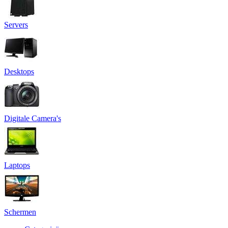
Servers
Desktops
Digitale Camera's
Laptops
Schermen