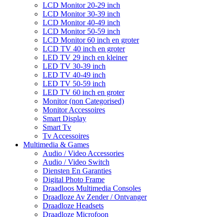
LCD Monitor 20-29 inch
LCD Monitor 30-39 inch
LCD Monitor 40-49 inch
LCD Monitor 50-59 inch
LCD Monitor 60 inch en groter
LCD TV 40 inch en groter
LED TV 29 inch en kleiner
LED TV 30-39 inch
LED TV 40-49 inch
LED TV 50-59 inch
LED TV 60 inch en groter
Monitor (non Categorised)
Monitor Accessoires
Smart Display
Smart Tv
Tv Accessoires
Multimedia & Games
Audio / Video Accessories
Audio / Video Switch
Diensten En Garanties
Digital Photo Frame
Draadloos Multimedia Consoles
Draadloze Av Zender / Ontvanger
Draadloze Headsets
Draadloze Microfoon