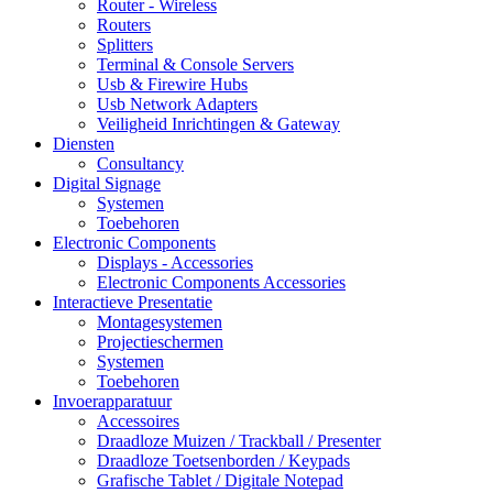
Router - Wireless
Routers
Splitters
Terminal & Console Servers
Usb & Firewire Hubs
Usb Network Adapters
Veiligheid Inrichtingen & Gateway
Diensten
Consultancy
Digital Signage
Systemen
Toebehoren
Electronic Components
Displays - Accessories
Electronic Components Accessories
Interactieve Presentatie
Montagesystemen
Projectieschermen
Systemen
Toebehoren
Invoerapparatuur
Accessoires
Draadloze Muizen / Trackball / Presenter
Draadloze Toetsenborden / Keypads
Grafische Tablet / Digitale Notepad