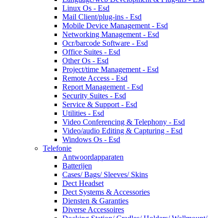
Linux Os - Esd
Mail Client/plug-ins - Esd
Mobile Device Management - Esd
Networking Management - Esd
Ocr/barcode Software - Esd
Office Suites - Esd
Other Os - Esd
Project/time Management - Esd
Remote Access - Esd
Report Management - Esd
Security Suites - Esd
Service & Support - Esd
Utilities - Esd
Video Conferencing & Telephony - Esd
Video/audio Editing & Capturing - Esd
Windows Os - Esd
Telefonie
Antwoordapparaten
Batterijen
Cases/ Bags/ Sleeves/ Skins
Dect Headset
Dect Systems & Accessories
Diensten & Garanties
Diverse Accessoires