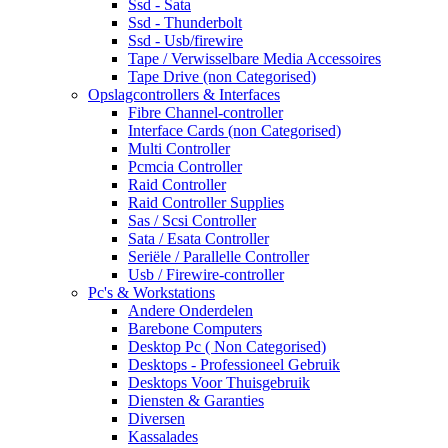
Ssd - Sata
Ssd - Thunderbolt
Ssd - Usb/firewire
Tape / Verwisselbare Media Accessoires
Tape Drive (non Categorised)
Opslagcontrollers & Interfaces
Fibre Channel-controller
Interface Cards (non Categorised)
Multi Controller
Pcmcia Controller
Raid Controller
Raid Controller Supplies
Sas / Scsi Controller
Sata / Esata Controller
Seriële / Parallelle Controller
Usb / Firewire-controller
Pc's & Workstations
Andere Onderdelen
Barebone Computers
Desktop Pc ( Non Categorised)
Desktops - Professioneel Gebruik
Desktops Voor Thuisgebruik
Diensten & Garanties
Diversen
Kassalades