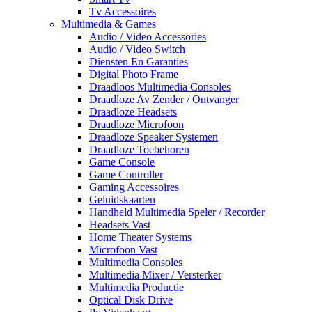
Tv Accessoires
Multimedia & Games
Audio / Video Accessories
Audio / Video Switch
Diensten En Garanties
Digital Photo Frame
Draadloos Multimedia Consoles
Draadloze Av Zender / Ontvanger
Draadloze Headsets
Draadloze Microfoon
Draadloze Speaker Systemen
Draadloze Toebehoren
Game Console
Game Controller
Gaming Accessoires
Geluidskaarten
Handheld Multimedia Speler / Recorder
Headsets Vast
Home Theater Systems
Microfoon Vast
Multimedia Consoles
Multimedia Mixer / Versterker
Multimedia Productie
Optical Disk Drive