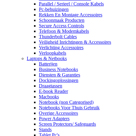
Parallel / Serieel / Console Kabels
Pc-behuizingen
Rekken En Montage Accessoires
Schoonmaak Producten
Secure Access Controls
Telefoon & Modemkabels
Thunderbolt Cables
Veiligheid Inrichtingen & Accessoires
Verlichting Accessoires
Verloopkabels
Laptops & Netbooks
Batterijen
Business Notebooks
Diensten & Garanties
Dockingoplossingen
Draagtassen
E-book Reader
Macbooks
Notebook (non Categorised)
Notebooks Voor Thuis Gebruik
Overige Accessoires
Power Adapters
Screen Protectors/ Safeguards
Stands
Tablet Pc's