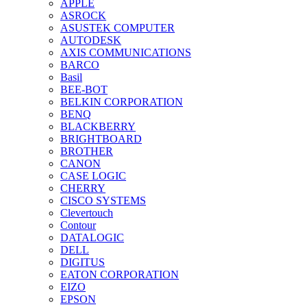
APPLE
ASROCK
ASUSTEK COMPUTER
AUTODESK
AXIS COMMUNICATIONS
BARCO
Basil
BEE-BOT
BELKIN CORPORATION
BENQ
BLACKBERRY
BRIGHTBOARD
BROTHER
CANON
CASE LOGIC
CHERRY
CISCO SYSTEMS
Clevertouch
Contour
DATALOGIC
DELL
DIGITUS
EATON CORPORATION
EIZO
EPSON