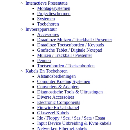
Interactieve Presentatie
Montagesystemen
Projectieschermen
Systemen
Toebehoren
Invoerapparatuur
Accessoires
Draadloze Muizen / Trackball / Presenter
Draadloze Toetsenborden / Keypads
Grafische Tablet / Digitale Notepad
Muizen / Trackball / Presenter
Pennen
Toetsenborden / Toetsenborden
Kabels En Toebehoren
Afstandsbedieningen
Computer Koeling Systemen
Converters & Adapters
Diagnostische Tools & Uitrustingen
Diverse Accessoires
Electronic Components
Firewire En Usb-kabel
Glasvezel Kabels
Ide / Floppy / Scsi / Sas / Sata / Esata
Input Device Uitbreiding & Kvm-kabels
Netwerken Ethernet-kabels