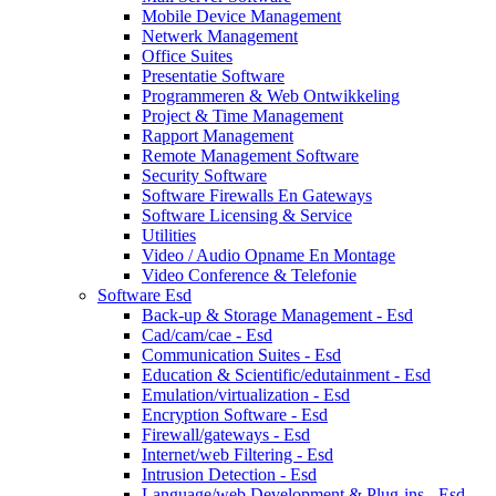
Mobile Device Management
Netwerk Management
Office Suites
Presentatie Software
Programmeren & Web Ontwikkeling
Project & Time Management
Rapport Management
Remote Management Software
Security Software
Software Firewalls En Gateways
Software Licensing & Service
Utilities
Video / Audio Opname En Montage
Video Conference & Telefonie
Software Esd
Back-up & Storage Management - Esd
Cad/cam/cae - Esd
Communication Suites - Esd
Education & Scientific/edutainment - Esd
Emulation/virtualization - Esd
Encryption Software - Esd
Firewall/gateways - Esd
Internet/web Filtering - Esd
Intrusion Detection - Esd
Language/web Development & Plug-ins - Esd