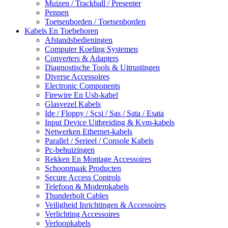
Muizen / Trackball / Presenter
Pennen
Toetsenborden / Toetsenborden
Kabels En Toebehoren
Afstandsbedieningen
Computer Koeling Systemen
Converters & Adapters
Diagnostische Tools & Uitrustingen
Diverse Accessoires
Electronic Components
Firewire En Usb-kabel
Glasvezel Kabels
Ide / Floppy / Scsi / Sas / Sata / Esata
Input Device Uitbreiding & Kvm-kabels
Netwerken Ethernet-kabels
Parallel / Serieel / Console Kabels
Pc-behuizingen
Rekken En Montage Accessoires
Schoonmaak Producten
Secure Access Controls
Telefoon & Modemkabels
Thunderbolt Cables
Veiligheid Inrichtingen & Accessoires
Verlichting Accessoires
Verloopkabels