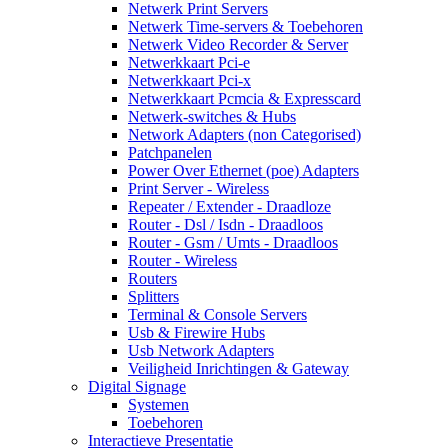
Netwerk Print Servers
Netwerk Time-servers & Toebehoren
Netwerk Video Recorder & Server
Netwerkkaart Pci-e
Netwerkkaart Pci-x
Netwerkkaart Pcmcia & Expresscard
Netwerk-switches & Hubs
Network Adapters (non Categorised)
Patchpanelen
Power Over Ethernet (poe) Adapters
Print Server - Wireless
Repeater / Extender - Draadloze
Router - Dsl / Isdn - Draadloos
Router - Gsm / Umts - Draadloos
Router - Wireless
Routers
Splitters
Terminal & Console Servers
Usb & Firewire Hubs
Usb Network Adapters
Veiligheid Inrichtingen & Gateway
Digital Signage
Systemen
Toebehoren
Interactieve Presentatie