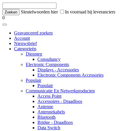
Sleutelwoorden hier
In voorraad bij leveranciers
0
Geavanceerd zoeken
Account
Nieuwsbrief
Categorieën
Diensten
Consultancy
Electronic Components
Displays - Accessories
Electronic Components Accessories
Populair
Populair
Communicatie En Netwerkproducten
Access Point
Accessoires - Draadloos
Antenne
Antennekabels
Bluetooth
Bridge - Draadloos
Data Switch