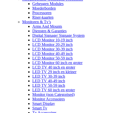
Geheugen Modules
Moederborden
Processoren
Riser-kaarten
Monitoren & Tv’s
Arms And Mounts
Diensten & Garanties
Digital Signage/ Signage System
LCD Monitor 10-19 inch
LCD Monitor 20-29 inch
LCD Monitor 30-39 inch
LCD Monitor 40-49 inch
LCD Monitor 50-59 inch
LCD Monitor 60 inch en groter
LCD TV 40 inch en groter
LED TV 29 inch en kleiner
LED TV 30-39 inch
LED TV 40-49 inch
LED TV 50-59 inch
LED TV 60 inch en groter
Monitor (non Categorised)
Monitor Accessoires
Smart Display
Smart Tv
Tv Accessoires