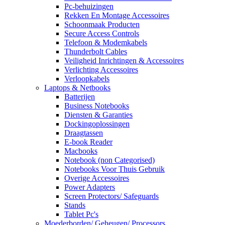
Pc-behuizingen
Rekken En Montage Accessoires
Schoonmaak Producten
Secure Access Controls
Telefoon & Modemkabels
Thunderbolt Cables
Veiligheid Inrichtingen & Accessoires
Verlichting Accessoires
Verloopkabels
Laptops & Netbooks
Batterijen
Business Notebooks
Diensten & Garanties
Dockingoplossingen
Draagtassen
E-book Reader
Macbooks
Notebook (non Categorised)
Notebooks Voor Thuis Gebruik
Overige Accessoires
Power Adapters
Screen Protectors/ Safeguards
Stands
Tablet Pc's
Moederborden/ Geheugen/ Processors