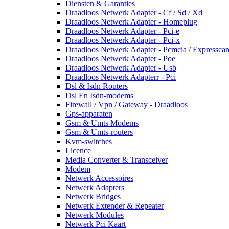
Diensten & Garanties
Draadloos Netwerk Adapter - Cf / Sd / Xd
Draadloos Netwerk Adapter - Homeplug
Draadloos Netwerk Adapter - Pci-e
Draadloos Netwerk Adapter - Pci-x
Draadloos Netwerk Adapter - Pcmcia / Expresscar
Draadloos Netwerk Adapter - Poe
Draadloos Netwerk Adapter - Usb
Draadloos Netwerk Adapterr - Pci
Dsl & Isdn Routers
Dsl En Isdn-modems
Firewall / Vpn / Gateway - Draadloos
Gps-apparaten
Gsm & Umts Modems
Gsm & Umts-routers
Kvm-switches
Licence
Media Converter & Transceiver
Modem
Netwerk Accessoires
Netwerk Adapters
Netwerk Bridges
Netwerk Extender & Repeater
Netwerk Modules
Netwerk Pci Kaart