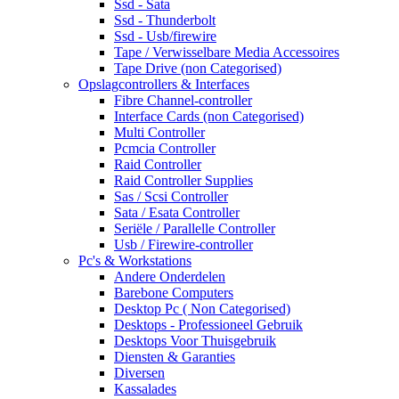
Ssd - Sata
Ssd - Thunderbolt
Ssd - Usb/firewire
Tape / Verwisselbare Media Accessoires
Tape Drive (non Categorised)
Opslagcontrollers & Interfaces
Fibre Channel-controller
Interface Cards (non Categorised)
Multi Controller
Pcmcia Controller
Raid Controller
Raid Controller Supplies
Sas / Scsi Controller
Sata / Esata Controller
Seriële / Parallelle Controller
Usb / Firewire-controller
Pc's & Workstations
Andere Onderdelen
Barebone Computers
Desktop Pc ( Non Categorised)
Desktops - Professioneel Gebruik
Desktops Voor Thuisgebruik
Diensten & Garanties
Diversen
Kassalades