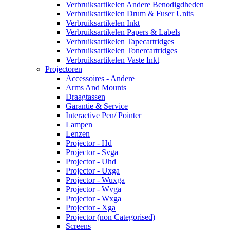
Verbruiksartikelen Andere Benodigdheden
Verbruiksartikelen Drum & Fuser Units
Verbruiksartikelen Inkt
Verbruiksartikelen Papers & Labels
Verbruiksartikelen Tapecartridges
Verbruiksartikelen Tonercartridges
Verbruiksartikelen Vaste Inkt
Projectoren
Accessoires - Andere
Arms And Mounts
Draagtassen
Garantie & Service
Interactive Pen/ Pointer
Lampen
Lenzen
Projector - Hd
Projector - Svga
Projector - Uhd
Projector - Uxga
Projector - Wuxga
Projector - Wvga
Projector - Wxga
Projector - Xga
Projector (non Categorised)
Screens