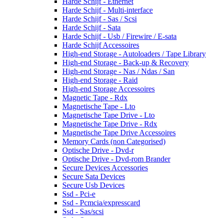
Harde Schijf - Ethernet
Harde Schijf - Multi-interface
Harde Schijf - Sas / Scsi
Harde Schijf - Sata
Harde Schijf - Usb / Firewire / E-sata
Harde Schijf Accessoires
High-end Storage - Autoloaders / Tape Library
High-end Storage - Back-up & Recovery
High-end Storage - Nas / Ndas / San
High-end Storage - Raid
High-end Storage Accessoires
Magnetic Tape - Rdx
Magnetische Tape - Lto
Magnetische Tape Drive - Lto
Magnetische Tape Drive - Rdx
Magnetische Tape Drive Accessoires
Memory Cards (non Categorised)
Optische Drive - Dvd-r
Optische Drive - Dvd-rom Brander
Secure Devices Accessories
Secure Sata Devices
Secure Usb Devices
Ssd - Pci-e
Ssd - Pcmcia/expresscard
Ssd - Sas/scsi