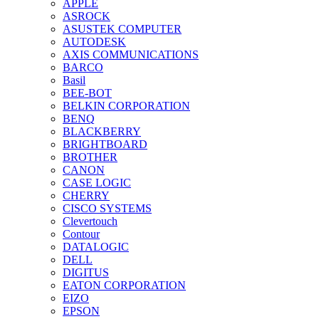
APPLE
ASROCK
ASUSTEK COMPUTER
AUTODESK
AXIS COMMUNICATIONS
BARCO
Basil
BEE-BOT
BELKIN CORPORATION
BENQ
BLACKBERRY
BRIGHTBOARD
BROTHER
CANON
CASE LOGIC
CHERRY
CISCO SYSTEMS
Clevertouch
Contour
DATALOGIC
DELL
DIGITUS
EATON CORPORATION
EIZO
EPSON