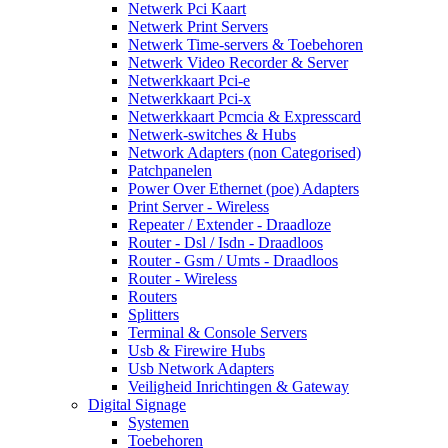
Netwerk Pci Kaart
Netwerk Print Servers
Netwerk Time-servers & Toebehoren
Netwerk Video Recorder & Server
Netwerkkaart Pci-e
Netwerkkaart Pci-x
Netwerkkaart Pcmcia & Expresscard
Netwerk-switches & Hubs
Network Adapters (non Categorised)
Patchpanelen
Power Over Ethernet (poe) Adapters
Print Server - Wireless
Repeater / Extender - Draadloze
Router - Dsl / Isdn - Draadloos
Router - Gsm / Umts - Draadloos
Router - Wireless
Routers
Splitters
Terminal & Console Servers
Usb & Firewire Hubs
Usb Network Adapters
Veiligheid Inrichtingen & Gateway
Digital Signage
Systemen
Toebehoren