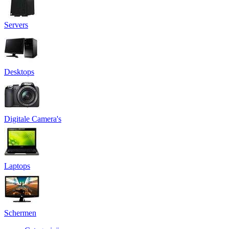
Servers
Desktops
Digitale Camera's
Laptops
Schermen