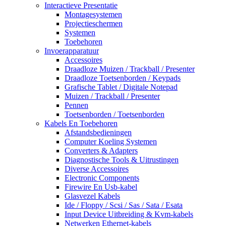
Interactieve Presentatie
Montagesystemen
Projectieschermen
Systemen
Toebehoren
Invoerapparatuur
Accessoires
Draadloze Muizen / Trackball / Presenter
Draadloze Toetsenborden / Keypads
Grafische Tablet / Digitale Notepad
Muizen / Trackball / Presenter
Pennen
Toetsenborden / Toetsenborden
Kabels En Toebehoren
Afstandsbedieningen
Computer Koeling Systemen
Converters & Adapters
Diagnostische Tools & Uitrustingen
Diverse Accessoires
Electronic Components
Firewire En Usb-kabel
Glasvezel Kabels
Ide / Floppy / Scsi / Sas / Sata / Esata
Input Device Uitbreiding & Kvm-kabels
Netwerken Ethernet-kabels