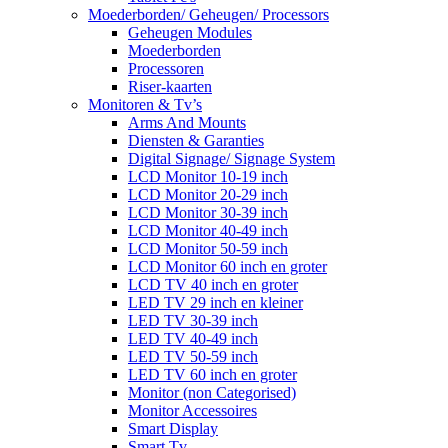
Moederborden/ Geheugen/ Processors
Geheugen Modules
Moederborden
Processoren
Riser-kaarten
Monitoren & Tv’s
Arms And Mounts
Diensten & Garanties
Digital Signage/ Signage System
LCD Monitor 10-19 inch
LCD Monitor 20-29 inch
LCD Monitor 30-39 inch
LCD Monitor 40-49 inch
LCD Monitor 50-59 inch
LCD Monitor 60 inch en groter
LCD TV 40 inch en groter
LED TV 29 inch en kleiner
LED TV 30-39 inch
LED TV 40-49 inch
LED TV 50-59 inch
LED TV 60 inch en groter
Monitor (non Categorised)
Monitor Accessoires
Smart Display
Smart Tv