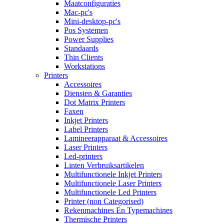
Maatconfiguraties
Mac-pc's
Mini-desktop-pc's
Pos Systemen
Power Supplies
Standaards
Thin Clients
Workstations
Printers
Accessoires
Diensten & Garanties
Dot Matrix Printers
Faxen
Inkjet Printers
Label Printers
Lamineerapparaat & Accessoires
Laser Printers
Led-printers
Linten Verbruiksartikelen
Multifunctionele Inkjet Printers
Multifunctionele Laser Printers
Multifunctionele Led Printers
Printer (non Categorised)
Rekenmachines En Typemachines
Thermische Printers