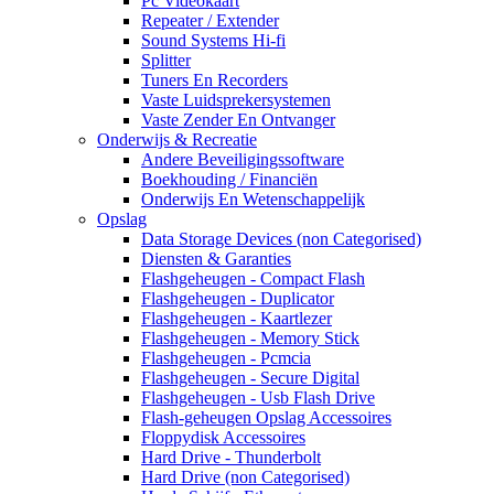
Pc Videokaart
Repeater / Extender
Sound Systems Hi-fi
Splitter
Tuners En Recorders
Vaste Luidsprekersystemen
Vaste Zender En Ontvanger
Onderwijs & Recreatie
Andere Beveiligingssoftware
Boekhouding / Financiën
Onderwijs En Wetenschappelijk
Opslag
Data Storage Devices (non Categorised)
Diensten & Garanties
Flashgeheugen - Compact Flash
Flashgeheugen - Duplicator
Flashgeheugen - Kaartlezer
Flashgeheugen - Memory Stick
Flashgeheugen - Pcmcia
Flashgeheugen - Secure Digital
Flashgeheugen - Usb Flash Drive
Flash-geheugen Opslag Accessoires
Floppydisk Accessoires
Hard Drive - Thunderbolt
Hard Drive (non Categorised)