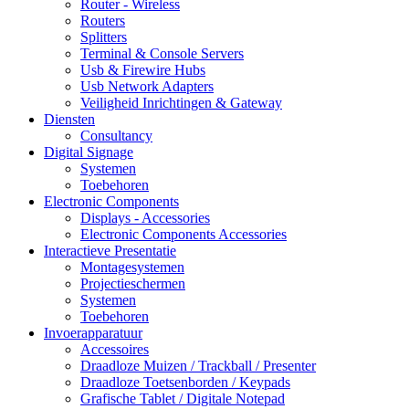
Router - Wireless
Routers
Splitters
Terminal & Console Servers
Usb & Firewire Hubs
Usb Network Adapters
Veiligheid Inrichtingen & Gateway
Diensten
Consultancy
Digital Signage
Systemen
Toebehoren
Electronic Components
Displays - Accessories
Electronic Components Accessories
Interactieve Presentatie
Montagesystemen
Projectieschermen
Systemen
Toebehoren
Invoerapparatuur
Accessoires
Draadloze Muizen / Trackball / Presenter
Draadloze Toetsenborden / Keypads
Grafische Tablet / Digitale Notepad