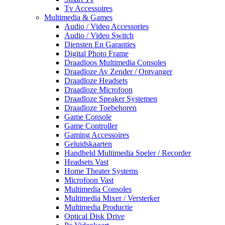
Tv Accessoires
Multimedia & Games
Audio / Video Accessories
Audio / Video Switch
Diensten En Garanties
Digital Photo Frame
Draadloos Multimedia Consoles
Draadloze Av Zender / Ontvanger
Draadloze Headsets
Draadloze Microfoon
Draadloze Speaker Systemen
Draadloze Toebehoren
Game Console
Game Controller
Gaming Accessoires
Geluidskaarten
Handheld Multimedia Speler / Recorder
Headsets Vast
Home Theater Systems
Microfoon Vast
Multimedia Consoles
Multimedia Mixer / Versterker
Multimedia Productie
Optical Disk Drive