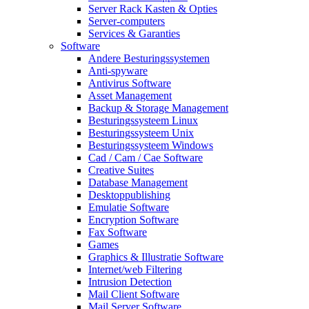
Server Rack Kasten & Opties
Server-computers
Services & Garanties
Software
Andere Besturingssystemen
Anti-spyware
Antivirus Software
Asset Management
Backup & Storage Management
Besturingssysteem Linux
Besturingssysteem Unix
Besturingssysteem Windows
Cad / Cam / Cae Software
Creative Suites
Database Management
Desktoppublishing
Emulatie Software
Encryption Software
Fax Software
Games
Graphics & Illustratie Software
Internet/web Filtering
Intrusion Detection
Mail Client Software
Mail Server Software