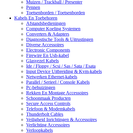
Muizen / Trackball / Presenter
Pennen
Toetsenborden / Toetsenborden
Kabels En Toebehoren
Afstandsbedieningen
Computer Koeling Systemen
Converters & Adapters
Diagnostische Tools & Uitrustingen
Diverse Accessoires
Electronic Components
Firewire En Usb-kabel
Glasvezel Kabels
Ide / Floppy / Scsi / Sas / Sata / Esata
Input Device Uitbreiding & Kvm-kabels
Netwerken Ethernet-kabels
Parallel / Serieel / Console Kabels
Pc-behuizingen
Rekken En Montage Accessoires
Schoonmaak Producten
Secure Access Controls
Telefoon & Modemkabels
Thunderbolt Cables
Veiligheid Inrichtingen & Accessoires
Verlichting Accessoires
Verloopkabels