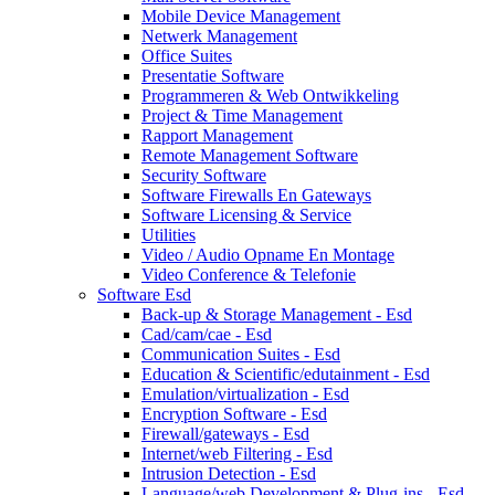
Mobile Device Management
Netwerk Management
Office Suites
Presentatie Software
Programmeren & Web Ontwikkeling
Project & Time Management
Rapport Management
Remote Management Software
Security Software
Software Firewalls En Gateways
Software Licensing & Service
Utilities
Video / Audio Opname En Montage
Video Conference & Telefonie
Software Esd
Back-up & Storage Management - Esd
Cad/cam/cae - Esd
Communication Suites - Esd
Education & Scientific/edutainment - Esd
Emulation/virtualization - Esd
Encryption Software - Esd
Firewall/gateways - Esd
Internet/web Filtering - Esd
Intrusion Detection - Esd
Language/web Development & Plug-ins - Esd