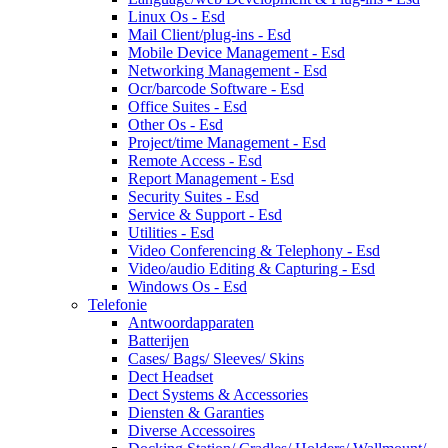
Linux Os - Esd
Mail Client/plug-ins - Esd
Mobile Device Management - Esd
Networking Management - Esd
Ocr/barcode Software - Esd
Office Suites - Esd
Other Os - Esd
Project/time Management - Esd
Remote Access - Esd
Report Management - Esd
Security Suites - Esd
Service & Support - Esd
Utilities - Esd
Video Conferencing & Telephony - Esd
Video/audio Editing & Capturing - Esd
Windows Os - Esd
Telefonie
Antwoordapparaten
Batterijen
Cases/ Bags/ Sleeves/ Skins
Dect Headset
Dect Systems & Accessories
Diensten & Garanties
Diverse Accessoires