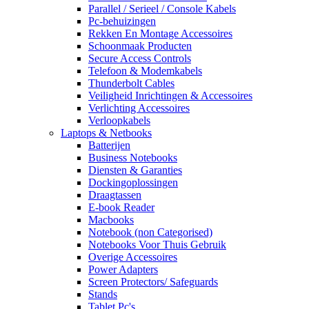
Parallel / Serieel / Console Kabels
Pc-behuizingen
Rekken En Montage Accessoires
Schoonmaak Producten
Secure Access Controls
Telefoon & Modemkabels
Thunderbolt Cables
Veiligheid Inrichtingen & Accessoires
Verlichting Accessoires
Verloopkabels
Laptops & Netbooks
Batterijen
Business Notebooks
Diensten & Garanties
Dockingoplossingen
Draagtassen
E-book Reader
Macbooks
Notebook (non Categorised)
Notebooks Voor Thuis Gebruik
Overige Accessoires
Power Adapters
Screen Protectors/ Safeguards
Stands
Tablet Pc's