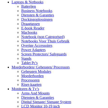
Laptops & Netbooks
Batterijen
Business Notebooks
Diensten & Garanties
Dockingoplossingen
Draagtassen
E-book Reader
Macbooks
Notebook (non Categorised)
Notebooks Voor Thuis Gebruik
Overige Accessoires
Power Adapters
Screen Protectors/ Safeguards
Stands
Tablet Pc's
Moederborden/ Geheugen/ Processors
Geheugen Modules
Moederborden
Processoren
Riser-kaarten
Monitoren & Tv’s
Arms And Mounts
Diensten & Garanties
Digital Signage/ Signage System
LCD Monitor 10-19 inch