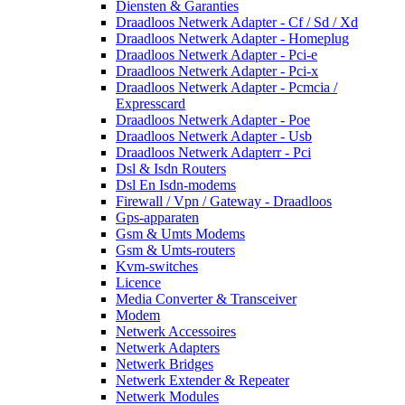
Diensten & Garanties
Draadloos Netwerk Adapter - Cf / Sd / Xd
Draadloos Netwerk Adapter - Homeplug
Draadloos Netwerk Adapter - Pci-e
Draadloos Netwerk Adapter - Pci-x
Draadloos Netwerk Adapter - Pcmcia /
Expresscard
Draadloos Netwerk Adapter - Poe
Draadloos Netwerk Adapter - Usb
Draadloos Netwerk Adapterr - Pci
Dsl & Isdn Routers
Dsl En Isdn-modems
Firewall / Vpn / Gateway - Draadloos
Gps-apparaten
Gsm & Umts Modems
Gsm & Umts-routers
Kvm-switches
Licence
Media Converter & Transceiver
Modem
Netwerk Accessoires
Netwerk Adapters
Netwerk Bridges
Netwerk Extender & Repeater
Netwerk Modules