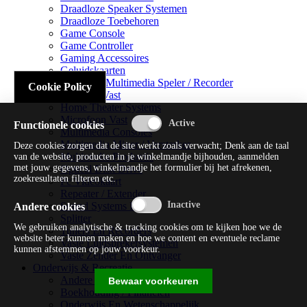
Draadloze Speaker Systemen
Draadloze Toebehoren
Game Console
Game Controller
Gaming Accessoires
Geluidskaarten
Handheld Multimedia Speler / Recorder
Cookie Policy
Headsets Vast
Home Theater Systems
Microfoon Vast
Functionele cookies
Multimedia Consoles
Multimedia Mixer / Versterker
Deze cookies zorgen dat de site werkt zoals verwacht; Denk aan de taal
Multimedia Productie
van de website, producten in je winkelmandje bijhouden, aanmelden
met jouw gegevens, winkelmandje het formulier bij het afrekenen,
Optical Disk Drive
zoekresultaten filteren etc.
Pc Videokaart
Repeater / Extender
Sound Systems Hi-fi
Andere cookies
Splitter
We gebruiken analytische & tracking cookies om te kijken hoe we de
Tuners En Recorders
website beter kunnen maken en hoe we content en eventuele reclame
Vaste Luidsprekersystemen
kunnen afstemmen op jouw voorkeur.
Vaste Zender En Ontvanger
Onderwijs & Recreatie
Andere Beveiligingssoftware
Bewaar voorkeuren
Boekhouding / Financiën
Onderwijs En Wetenschappelijk