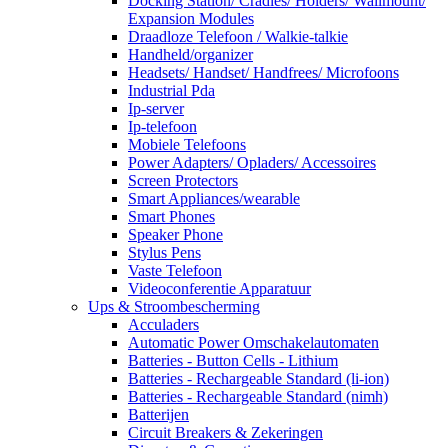
Docking Station/ Cradles/ Holders/ Wallmount/
Expansion Modules
Draadloze Telefoon / Walkie-talkie
Handheld/organizer
Headsets/ Handset/ Handfrees/ Microfoons
Industrial Pda
Ip-server
Ip-telefoon
Mobiele Telefoons
Power Adapters/ Opladers/ Accessoires
Screen Protectors
Smart Appliances/wearable
Smart Phones
Speaker Phone
Stylus Pens
Vaste Telefoon
Videoconferentie Apparatuur
Ups & Stroombescherming
Acculaders
Automatic Power Omschakelautomaten
Batteries - Button Cells - Lithium
Batteries - Rechargeable Standard (li-ion)
Batteries - Rechargeable Standard (nimh)
Batterijen
Circuit Breakers & Zekeringen