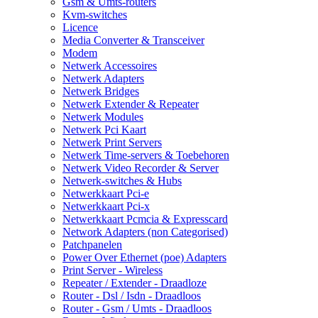
Gsm & Umts-routers
Kvm-switches
Licence
Media Converter & Transceiver
Modem
Netwerk Accessoires
Netwerk Adapters
Netwerk Bridges
Netwerk Extender & Repeater
Netwerk Modules
Netwerk Pci Kaart
Netwerk Print Servers
Netwerk Time-servers & Toebehoren
Netwerk Video Recorder & Server
Netwerk-switches & Hubs
Netwerkkaart Pci-e
Netwerkkaart Pci-x
Netwerkkaart Pcmcia & Expresscard
Network Adapters (non Categorised)
Patchpanelen
Power Over Ethernet (poe) Adapters
Print Server - Wireless
Repeater / Extender - Draadloze
Router - Dsl / Isdn - Draadloos
Router - Gsm / Umts - Draadloos