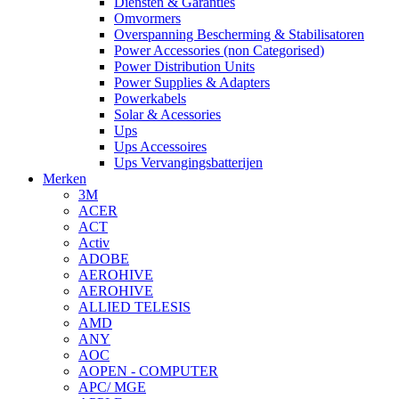
Diensten & Garanties
Omvormers
Overspanning Bescherming & Stabilisatoren
Power Accessories (non Categorised)
Power Distribution Units
Power Supplies & Adapters
Powerkabels
Solar & Acessories
Ups
Ups Accessoires
Ups Vervangingsbatterijen
Merken
3M
ACER
ACT
Activ
ADOBE
AEROHIVE
AEROHIVE
ALLIED TELESIS
AMD
ANY
AOC
AOPEN - COMPUTER
APC/ MGE