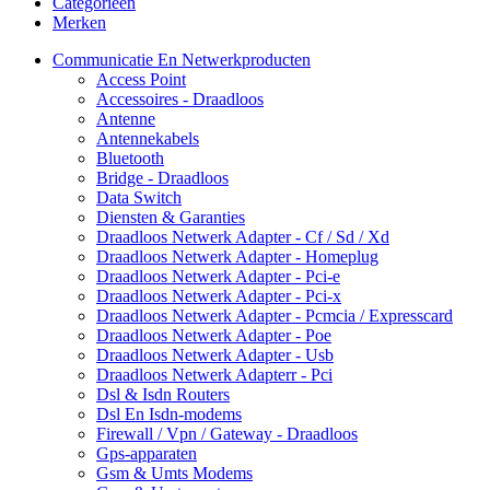
Categorieën
Merken
Communicatie En Netwerkproducten
Access Point
Accessoires - Draadloos
Antenne
Antennekabels
Bluetooth
Bridge - Draadloos
Data Switch
Diensten & Garanties
Draadloos Netwerk Adapter - Cf / Sd / Xd
Draadloos Netwerk Adapter - Homeplug
Draadloos Netwerk Adapter - Pci-e
Draadloos Netwerk Adapter - Pci-x
Draadloos Netwerk Adapter - Pcmcia / Expresscard
Draadloos Netwerk Adapter - Poe
Draadloos Netwerk Adapter - Usb
Draadloos Netwerk Adapterr - Pci
Dsl & Isdn Routers
Dsl En Isdn-modems
Firewall / Vpn / Gateway - Draadloos
Gps-apparaten
Gsm & Umts Modems