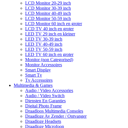
LCD Monitor 20-29 inch
LCD Monitor 30-39 inch
LCD Monitor 40-49 inch
LCD Monitor 50-59 inch
LCD Monitor 60 inch en groter
LCD TV 40 inch en groter
LED TV 29 inch en kleiner
LED TV 30-39 inch
LED TV 40-49 inch
LED TV 50-59 inch
LED TV 60 inch en groter
Monitor (non Categorised)
Monitor Accessoires
Smart Display
Smart Tv
Tv Accessoires
Multimedia & Games
Audio / Video Accessories
Audio / Video Switch
Diensten En Garanties
Digital Photo Frame
Draadloos Multimedia Consoles
Draadloze Av Zender / Ontvanger
Draadloze Headsets
Draadloze Microfoon