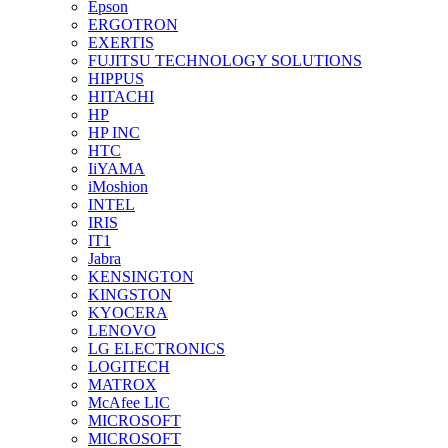
Epson
ERGOTRON
EXERTIS
FUJITSU TECHNOLOGY SOLUTIONS
HIPPUS
HITACHI
HP
HP INC
HTC
IiYAMA
iMoshion
INTEL
IRIS
IT1
Jabra
KENSINGTON
KINGSTON
KYOCERA
LENOVO
LG ELECTRONICS
LOGITECH
MATROX
McAfee LIC
MICROSOFT
MICROSOFT