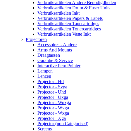
Verbruiksartikelen Andere Benodigdheden
Verbruiksartikelen Drum & Fuser Units
Verbruiksartikelen Inkt
Verbruiksartikelen Papers & Labels
Verbruiksartikelen Tapecartridges
Verbruiksartikelen Tonercartridges
Verbruiksartikelen Vaste Inkt
Projectoren
Accessoires - Andere
Arms And Mounts
Draagtassen
Garantie & Service
Interactive Pen/ Pointer
Lampen
Lenzen
Projector - Hd
Projector - Svga
Projector - Uhd
Projector - Uxga
Projector - Wuxga
Projector - Wvga
Projector - Wxga
Projector - Xga
Projector (non Categorised)
Screens