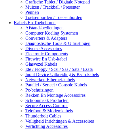
Grafische Tablet / Digitale Notepad
Muizen / Trackball / Presenter
Pennen
Toetsenborden / Toetsenborden
Kabels En Toebehoren
Afstandsbedieningen
Computer Koeling Systemen
Converters & Adapters
Diagnostische Tools & Uitrustingen
Diverse Accessoires
Electronic Components
Firewire En Usb-kabel
Glasvezel Kabels
Ide / Floppy / Scsi / Sas / Sata / Esata
Input Device Uitbreiding & Kvm-kabels
Netwerken Ethernet-kabels
Parallel / Serieel / Console Kabels
Pc-behuizingen
Rekken En Montage Accessoires
Schoonmaak Producten
Secure Access Controls
Telefoon & Modemkabels
Thunderbolt Cables
Veiligheid Inrichtingen & Accessoires
Verlichting Accessoires