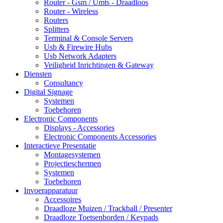
Router - Gsm / Umts - Draadloos
Router - Wireless
Routers
Splitters
Terminal & Console Servers
Usb & Firewire Hubs
Usb Network Adapters
Veiligheid Inrichtingen & Gateway
Diensten
Consultancy
Digital Signage
Systemen
Toebehoren
Electronic Components
Displays - Accessories
Electronic Components Accessories
Interactieve Presentatie
Montagesystemen
Projectieschermen
Systemen
Toebehoren
Invoerapparatuur
Accessoires
Draadloze Muizen / Trackball / Presenter
Draadloze Toetsenborden / Keypads