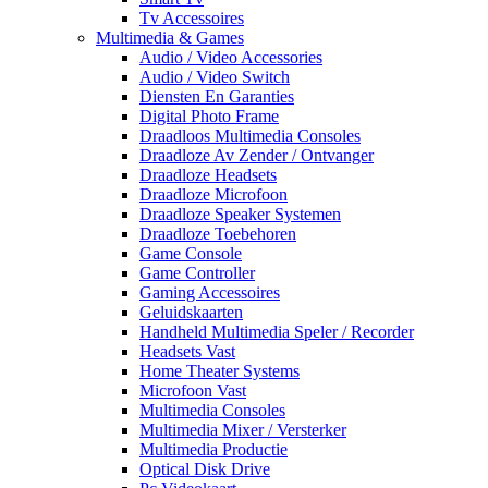
Tv Accessoires
Multimedia & Games
Audio / Video Accessories
Audio / Video Switch
Diensten En Garanties
Digital Photo Frame
Draadloos Multimedia Consoles
Draadloze Av Zender / Ontvanger
Draadloze Headsets
Draadloze Microfoon
Draadloze Speaker Systemen
Draadloze Toebehoren
Game Console
Game Controller
Gaming Accessoires
Geluidskaarten
Handheld Multimedia Speler / Recorder
Headsets Vast
Home Theater Systems
Microfoon Vast
Multimedia Consoles
Multimedia Mixer / Versterker
Multimedia Productie
Optical Disk Drive