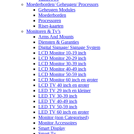
Moederborden/ Geheugen/ Processors
Geheugen Modules
Moederborden
Processoren
Riser-kaarten
Monitoren & Tv’s
Arms And Mounts
Diensten & Garanties
Digital Signage/ Signage System
LCD Monitor 10-19 inch
LCD Monitor 20-29 inch
LCD Monitor 30-39 inch
LCD Monitor 40-49 inch
LCD Monitor 50-59 inch
LCD Monitor 60 inch en groter
LCD TV 40 inch en groter
LED TV 29 inch en kleiner
LED TV 30-39 inch
LED TV 40-49 inch
LED TV 50-59 inch
LED TV 60 inch en groter
Monitor (non Categorised)
Monitor Accessoires
Smart Display
Smart Tv