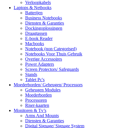
Verloopkabels
Laptops & Netbooks
Batterijen
Business Notebooks
Diensten & Garanties
Dockingoplossingen
Draagtassen
E-book Reader
Macbooks
Notebook (non Categorised)
Notebooks Voor Thuis Gebruik
Overige Accessoires
Power Adapters
Screen Protectors/ Safeguards
Stands
Tablet Pc's
Moederborden/ Geheugen/ Processors
Geheugen Modules
Moederborden
Processoren
Riser-kaarten
Monitoren & Tv’s
Arms And Mounts
Diensten & Garanties
Digital Signage/ Signage System