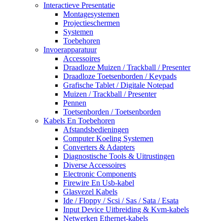
Interactieve Presentatie
Montagesystemen
Projectieschermen
Systemen
Toebehoren
Invoerapparatuur
Accessoires
Draadloze Muizen / Trackball / Presenter
Draadloze Toetsenborden / Keypads
Grafische Tablet / Digitale Notepad
Muizen / Trackball / Presenter
Pennen
Toetsenborden / Toetsenborden
Kabels En Toebehoren
Afstandsbedieningen
Computer Koeling Systemen
Converters & Adapters
Diagnostische Tools & Uitrustingen
Diverse Accessoires
Electronic Components
Firewire En Usb-kabel
Glasvezel Kabels
Ide / Floppy / Scsi / Sas / Sata / Esata
Input Device Uitbreiding & Kvm-kabels
Netwerken Ethernet-kabels