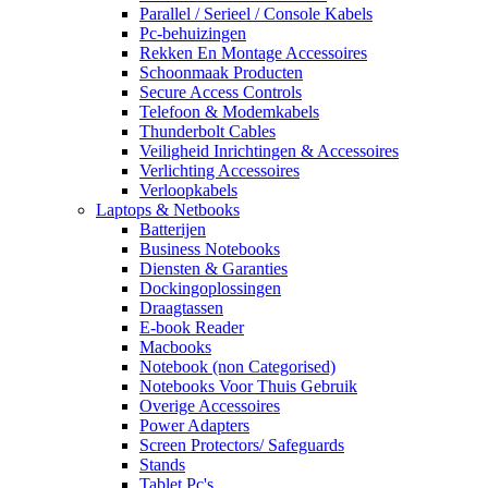
Parallel / Serieel / Console Kabels
Pc-behuizingen
Rekken En Montage Accessoires
Schoonmaak Producten
Secure Access Controls
Telefoon & Modemkabels
Thunderbolt Cables
Veiligheid Inrichtingen & Accessoires
Verlichting Accessoires
Verloopkabels
Laptops & Netbooks
Batterijen
Business Notebooks
Diensten & Garanties
Dockingoplossingen
Draagtassen
E-book Reader
Macbooks
Notebook (non Categorised)
Notebooks Voor Thuis Gebruik
Overige Accessoires
Power Adapters
Screen Protectors/ Safeguards
Stands
Tablet Pc's