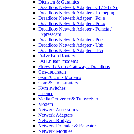
Diensten & Garanties
Draadloos Netwerk Adapter - Cf / Sd / Xd
Draadloos Netwerk Adapter - Homeplug
Draadloos Netwerk Adapter - Pci-e
Draadloos Netwerk Adapter - Pci-x
Draadloos Netwerk Adapter - Pcmcia /
Expresscard
Draadloos Netwerk Adapter - Poe
Draadloos Netwerk Adapter - Usb
Draadloos Netwerk Adapterr - Pci
Dsl & Isdn Routers
Dsl En Isdn-modems
Firewall / Vpn / Gateway - Draadloos
Gps-apparaten
Gsm & Umts Modems
Gsm & Umts-routers
Kvm-switches
Licence
Media Converter & Transceiver
Modem
Netwerk Accessoires
Netwerk Adapters
Netwerk Bridges
Netwerk Extender & Repeater
Netwerk Modules