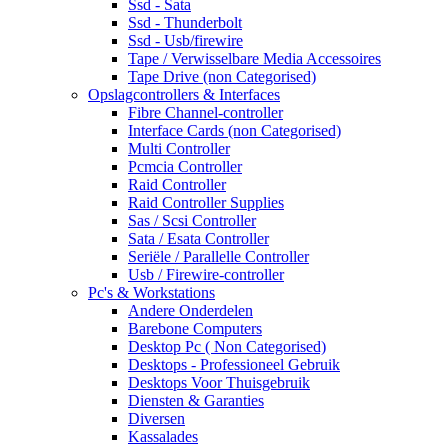
Ssd - Sata
Ssd - Thunderbolt
Ssd - Usb/firewire
Tape / Verwisselbare Media Accessoires
Tape Drive (non Categorised)
Opslagcontrollers & Interfaces
Fibre Channel-controller
Interface Cards (non Categorised)
Multi Controller
Pcmcia Controller
Raid Controller
Raid Controller Supplies
Sas / Scsi Controller
Sata / Esata Controller
Seriële / Parallelle Controller
Usb / Firewire-controller
Pc's & Workstations
Andere Onderdelen
Barebone Computers
Desktop Pc ( Non Categorised)
Desktops - Professioneel Gebruik
Desktops Voor Thuisgebruik
Diensten & Garanties
Diversen
Kassalades