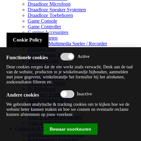
Draadloze Microfoon
Draadloze Speaker Systemen
Draadloze Toebehoren
Game Console
Game Controller
Gaming Accessoires
Geluidskaarten
Cookie Policy
Handheld Multimedia Speler / Recorder
Headsets Vast
Home Theater Systems
Functionele cookies
Microfoon Vast
Multimedia Consoles
Deze cookies zorgen dat de site werkt zoals verwacht; Denk aan de taal
Multimedia Mixer / Versterker
van de website, producten in je winkelmandje bijhouden, aanmelden
met jouw gegevens, winkelmandje het formulier bij het afrekenen,
Multimedia Productie
zoekresultaten filteren etc.
Optical Disk Drive
Pc Videokaart
Repeater / Extender
Andere cookies
Sound Systems Hi-fi
We gebruiken analytische & tracking cookies om te kijken hoe we de
Splitter
website beter kunnen maken en hoe we content en eventuele reclame
Tuners En Recorders
kunnen afstemmen op jouw voorkeur.
Vaste Luidsprekersystemen
Vaste Zender En Ontvanger
Onderwijs & Recreatie
Bewaar voorkeuren
Andere Beveiligingssoftware
Boekhouding / Financiën