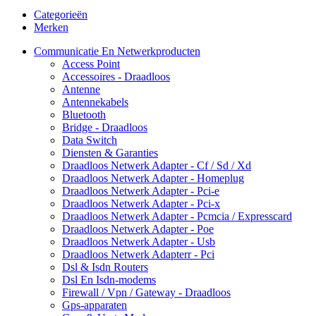
Categorieën
Merken
Communicatie En Netwerkproducten
Access Point
Accessoires - Draadloos
Antenne
Antennekabels
Bluetooth
Bridge - Draadloos
Data Switch
Diensten & Garanties
Draadloos Netwerk Adapter - Cf / Sd / Xd
Draadloos Netwerk Adapter - Homeplug
Draadloos Netwerk Adapter - Pci-e
Draadloos Netwerk Adapter - Pci-x
Draadloos Netwerk Adapter - Pcmcia / Expresscard
Draadloos Netwerk Adapter - Poe
Draadloos Netwerk Adapter - Usb
Draadloos Netwerk Adapterr - Pci
Dsl & Isdn Routers
Dsl En Isdn-modems
Firewall / Vpn / Gateway - Draadloos
Gps-apparaten