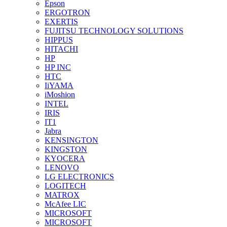
Epson
ERGOTRON
EXERTIS
FUJITSU TECHNOLOGY SOLUTIONS
HIPPUS
HITACHI
HP
HP INC
HTC
IiYAMA
iMoshion
INTEL
IRIS
IT1
Jabra
KENSINGTON
KINGSTON
KYOCERA
LENOVO
LG ELECTRONICS
LOGITECH
MATROX
McAfee LIC
MICROSOFT
MICROSOFT