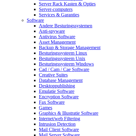
Server Rack Kasten & Opties
Server-computers
Services & Garanties
Software
Andere Besturingssystemen
Anti-spyware
Antivirus Software
Asset Management
Backup & Storage Management
Besturingssysteem Linux
Besturingssysteem Unix
Besturingssysteem Windows
Cad / Cam / Cae Software
Creative Suites
Database Management
Desktoppublishing
Emulatie Software
Encryption Software
Fax Software
Games
Graphics & Illustratie Software
Internet/web Filtering
Intrusion Detection
Mail Client Software
Mail Server Software