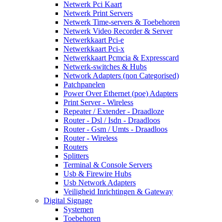
Netwerk Pci Kaart
Netwerk Print Servers
Netwerk Time-servers & Toebehoren
Netwerk Video Recorder & Server
Netwerkkaart Pci-e
Netwerkkaart Pci-x
Netwerkkaart Pcmcia & Expresscard
Netwerk-switches & Hubs
Network Adapters (non Categorised)
Patchpanelen
Power Over Ethernet (poe) Adapters
Print Server - Wireless
Repeater / Extender - Draadloze
Router - Dsl / Isdn - Draadloos
Router - Gsm / Umts - Draadloos
Router - Wireless
Routers
Splitters
Terminal & Console Servers
Usb & Firewire Hubs
Usb Network Adapters
Veiligheid Inrichtingen & Gateway
Digital Signage
Systemen
Toebehoren