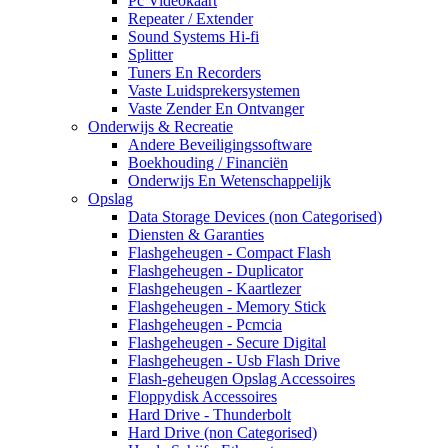
Pc Videokaart
Repeater / Extender
Sound Systems Hi-fi
Splitter
Tuners En Recorders
Vaste Luidsprekersystemen
Vaste Zender En Ontvanger
Onderwijs & Recreatie
Andere Beveiligingssoftware
Boekhouding / Financiën
Onderwijs En Wetenschappelijk
Opslag
Data Storage Devices (non Categorised)
Diensten & Garanties
Flashgeheugen - Compact Flash
Flashgeheugen - Duplicator
Flashgeheugen - Kaartlezer
Flashgeheugen - Memory Stick
Flashgeheugen - Pcmcia
Flashgeheugen - Secure Digital
Flashgeheugen - Usb Flash Drive
Flash-geheugen Opslag Accessoires
Floppydisk Accessoires
Hard Drive - Thunderbolt
Hard Drive (non Categorised)