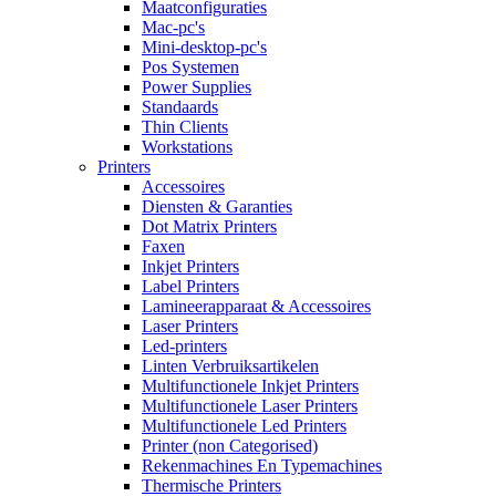
Maatconfiguraties
Mac-pc's
Mini-desktop-pc's
Pos Systemen
Power Supplies
Standaards
Thin Clients
Workstations
Printers
Accessoires
Diensten & Garanties
Dot Matrix Printers
Faxen
Inkjet Printers
Label Printers
Lamineerapparaat & Accessoires
Laser Printers
Led-printers
Linten Verbruiksartikelen
Multifunctionele Inkjet Printers
Multifunctionele Laser Printers
Multifunctionele Led Printers
Printer (non Categorised)
Rekenmachines En Typemachines
Thermische Printers