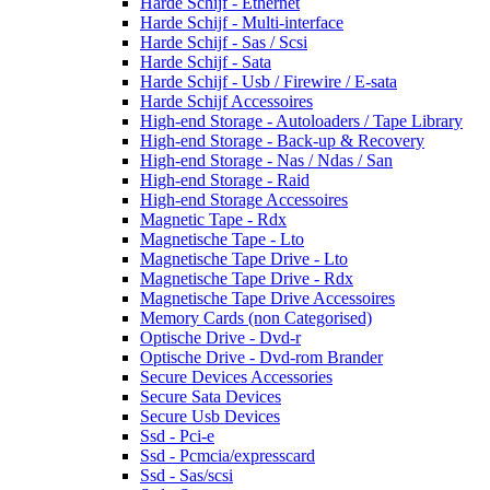
Harde Schijf - Ethernet
Harde Schijf - Multi-interface
Harde Schijf - Sas / Scsi
Harde Schijf - Sata
Harde Schijf - Usb / Firewire / E-sata
Harde Schijf Accessoires
High-end Storage - Autoloaders / Tape Library
High-end Storage - Back-up & Recovery
High-end Storage - Nas / Ndas / San
High-end Storage - Raid
High-end Storage Accessoires
Magnetic Tape - Rdx
Magnetische Tape - Lto
Magnetische Tape Drive - Lto
Magnetische Tape Drive - Rdx
Magnetische Tape Drive Accessoires
Memory Cards (non Categorised)
Optische Drive - Dvd-r
Optische Drive - Dvd-rom Brander
Secure Devices Accessories
Secure Sata Devices
Secure Usb Devices
Ssd - Pci-e
Ssd - Pcmcia/expresscard
Ssd - Sas/scsi