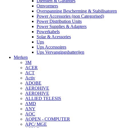
Diensten & Garanties
Omvormers
Overspanning Bescherming & Stabilisatoren
Power Accessories (non Categorised)
Power Distribution Units
Power Supplies & Adapters
Powerkabels
Solar & Acessories
Ups
Ups Accessoires
Ups Vervangingsbatterijen
Merken
3M
ACER
ACT
Activ
ADOBE
AEROHIVE
AEROHIVE
ALLIED TELESIS
AMD
ANY
AOC
AOPEN - COMPUTER
APC/ MGE