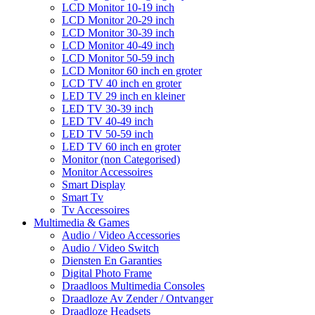
LCD Monitor 10-19 inch
LCD Monitor 20-29 inch
LCD Monitor 30-39 inch
LCD Monitor 40-49 inch
LCD Monitor 50-59 inch
LCD Monitor 60 inch en groter
LCD TV 40 inch en groter
LED TV 29 inch en kleiner
LED TV 30-39 inch
LED TV 40-49 inch
LED TV 50-59 inch
LED TV 60 inch en groter
Monitor (non Categorised)
Monitor Accessoires
Smart Display
Smart Tv
Tv Accessoires
Multimedia & Games
Audio / Video Accessories
Audio / Video Switch
Diensten En Garanties
Digital Photo Frame
Draadloos Multimedia Consoles
Draadloze Av Zender / Ontvanger
Draadloze Headsets