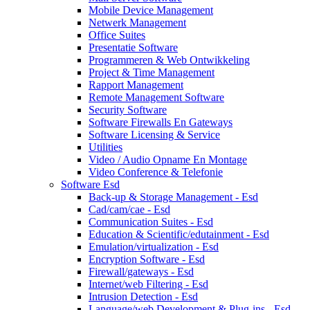
Mobile Device Management
Netwerk Management
Office Suites
Presentatie Software
Programmeren & Web Ontwikkeling
Project & Time Management
Rapport Management
Remote Management Software
Security Software
Software Firewalls En Gateways
Software Licensing & Service
Utilities
Video / Audio Opname En Montage
Video Conference & Telefonie
Software Esd
Back-up & Storage Management - Esd
Cad/cam/cae - Esd
Communication Suites - Esd
Education & Scientific/edutainment - Esd
Emulation/virtualization - Esd
Encryption Software - Esd
Firewall/gateways - Esd
Internet/web Filtering - Esd
Intrusion Detection - Esd
Language/web Development & Plug-ins - Esd