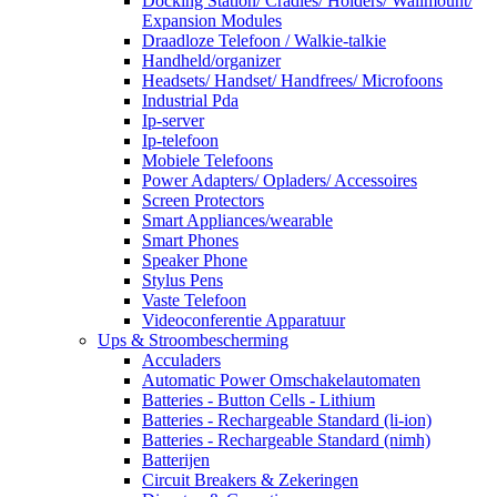
Docking Station/ Cradles/ Holders/ Wallmount/
Expansion Modules
Draadloze Telefoon / Walkie-talkie
Handheld/organizer
Headsets/ Handset/ Handfrees/ Microfoons
Industrial Pda
Ip-server
Ip-telefoon
Mobiele Telefoons
Power Adapters/ Opladers/ Accessoires
Screen Protectors
Smart Appliances/wearable
Smart Phones
Speaker Phone
Stylus Pens
Vaste Telefoon
Videoconferentie Apparatuur
Ups & Stroombescherming
Acculaders
Automatic Power Omschakelautomaten
Batteries - Button Cells - Lithium
Batteries - Rechargeable Standard (li-ion)
Batteries - Rechargeable Standard (nimh)
Batterijen
Circuit Breakers & Zekeringen