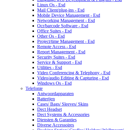
Linux Os - Esd
Mail Client/plug-ins - Esd
Mobile Device Management - Esd
Networking Management - Esd
Ocr/barcode Software - Esd
Office Suites - Esd
Other Os - Esd
Project/time Management - Esd
Remote Access - Esd
Report Management - Esd
Security Suites - Esd
Service & Support - Esd
Utilities - Esd
Video Conferencing & Telephony - Esd
Video/audio Editing & Capturing - Esd
Windows Os - Esd
Telefonie
Antwoordapparaten
Batterijen
Cases/ Bags/ Sleeves/ Skins
Dect Headset
Dect Systems & Accessories
Diensten & Garanties
Diverse Accessoires