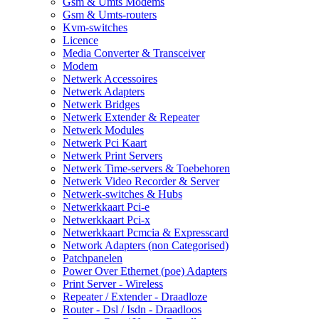
Gsm & Umts Modems
Gsm & Umts-routers
Kvm-switches
Licence
Media Converter & Transceiver
Modem
Netwerk Accessoires
Netwerk Adapters
Netwerk Bridges
Netwerk Extender & Repeater
Netwerk Modules
Netwerk Pci Kaart
Netwerk Print Servers
Netwerk Time-servers & Toebehoren
Netwerk Video Recorder & Server
Netwerk-switches & Hubs
Netwerkkaart Pci-e
Netwerkkaart Pci-x
Netwerkkaart Pcmcia & Expresscard
Network Adapters (non Categorised)
Patchpanelen
Power Over Ethernet (poe) Adapters
Print Server - Wireless
Repeater / Extender - Draadloze
Router - Dsl / Isdn - Draadloos