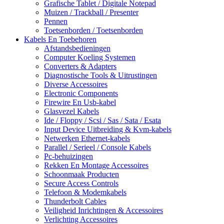
Grafische Tablet / Digitale Notepad
Muizen / Trackball / Presenter
Pennen
Toetsenborden / Toetsenborden
Kabels En Toebehoren
Afstandsbedieningen
Computer Koeling Systemen
Converters & Adapters
Diagnostische Tools & Uitrustingen
Diverse Accessoires
Electronic Components
Firewire En Usb-kabel
Glasvezel Kabels
Ide / Floppy / Scsi / Sas / Sata / Esata
Input Device Uitbreiding & Kvm-kabels
Netwerken Ethernet-kabels
Parallel / Serieel / Console Kabels
Pc-behuizingen
Rekken En Montage Accessoires
Schoonmaak Producten
Secure Access Controls
Telefoon & Modemkabels
Thunderbolt Cables
Veiligheid Inrichtingen & Accessoires
Verlichting Accessoires