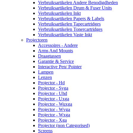
Verbruiksartikelen Andere Benodigdheden
Verbruiksartikelen Drum & Fuser Units
Verbruiksartikelen Inkt
Verbruiksartikelen Papers & Labels
Verbruiksartikelen Tapecartridges
Verbruiksartikelen Tonercartridges
Verbruiksartikelen Vaste Inkt
Projectoren
Accessoires - Andere
Arms And Mounts
Draagtassen
Garantie & Service
Interactive Pen/ Pointer
Lampen
Lenzen
Projector - Hd
Projector - Svga
Projector - Uhd
Projector - Uxga
Projector - Wuxga
Projector - Wvga
Projector - Wxga
Projector - Xga
Projector (non Categorised)
Screens