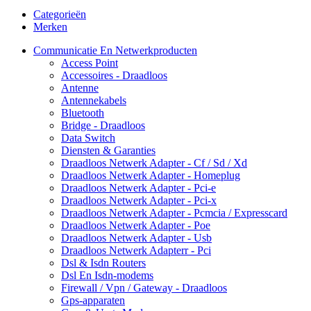
Categorieën
Merken
Communicatie En Netwerkproducten
Access Point
Accessoires - Draadloos
Antenne
Antennekabels
Bluetooth
Bridge - Draadloos
Data Switch
Diensten & Garanties
Draadloos Netwerk Adapter - Cf / Sd / Xd
Draadloos Netwerk Adapter - Homeplug
Draadloos Netwerk Adapter - Pci-e
Draadloos Netwerk Adapter - Pci-x
Draadloos Netwerk Adapter - Pcmcia / Expresscard
Draadloos Netwerk Adapter - Poe
Draadloos Netwerk Adapter - Usb
Draadloos Netwerk Adapterr - Pci
Dsl & Isdn Routers
Dsl En Isdn-modems
Firewall / Vpn / Gateway - Draadloos
Gps-apparaten