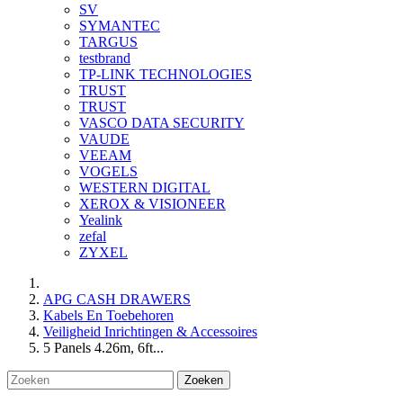
SV
SYMANTEC
TARGUS
testbrand
TP-LINK TECHNOLOGIES
TRUST
TRUST
VASCO DATA SECURITY
VAUDE
VEEAM
VOGELS
WESTERN DIGITAL
XEROX & VISIONEER
Yealink
zefal
ZYXEL
APG CASH DRAWERS
Kabels En Toebehoren
Veiligheid Inrichtingen & Accessoires
5 Panels 4.26m, 6ft...
Zoeken