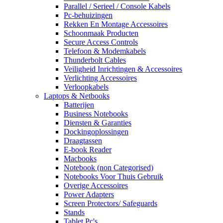
Parallel / Serieel / Console Kabels
Pc-behuizingen
Rekken En Montage Accessoires
Schoonmaak Producten
Secure Access Controls
Telefoon & Modemkabels
Thunderbolt Cables
Veiligheid Inrichtingen & Accessoires
Verlichting Accessoires
Verloopkabels
Laptops & Netbooks
Batterijen
Business Notebooks
Diensten & Garanties
Dockingoplossingen
Draagtassen
E-book Reader
Macbooks
Notebook (non Categorised)
Notebooks Voor Thuis Gebruik
Overige Accessoires
Power Adapters
Screen Protectors/ Safeguards
Stands
Tablet Pc's