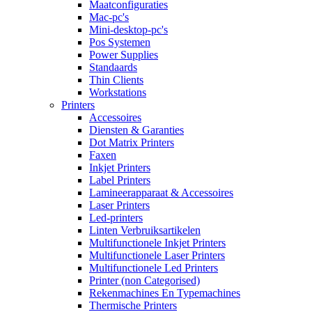
Maatconfiguraties
Mac-pc's
Mini-desktop-pc's
Pos Systemen
Power Supplies
Standaards
Thin Clients
Workstations
Printers
Accessoires
Diensten & Garanties
Dot Matrix Printers
Faxen
Inkjet Printers
Label Printers
Lamineerapparaat & Accessoires
Laser Printers
Led-printers
Linten Verbruiksartikelen
Multifunctionele Inkjet Printers
Multifunctionele Laser Printers
Multifunctionele Led Printers
Printer (non Categorised)
Rekenmachines En Typemachines
Thermische Printers