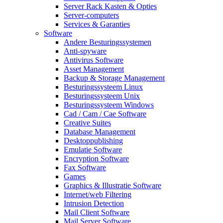
Server Rack Kasten & Opties
Server-computers
Services & Garanties
Software
Andere Besturingssystemen
Anti-spyware
Antivirus Software
Asset Management
Backup & Storage Management
Besturingssysteem Linux
Besturingssysteem Unix
Besturingssysteem Windows
Cad / Cam / Cae Software
Creative Suites
Database Management
Desktoppublishing
Emulatie Software
Encryption Software
Fax Software
Games
Graphics & Illustratie Software
Internet/web Filtering
Intrusion Detection
Mail Client Software
Mail Server Software