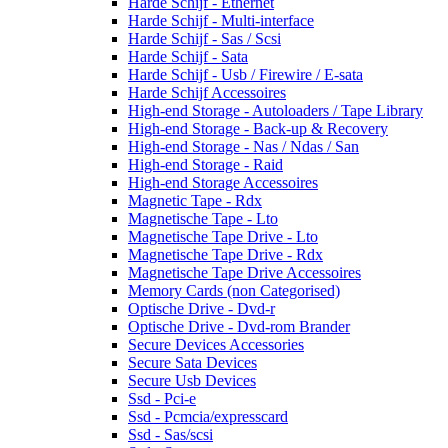
Harde Schijf - Ethernet
Harde Schijf - Multi-interface
Harde Schijf - Sas / Scsi
Harde Schijf - Sata
Harde Schijf - Usb / Firewire / E-sata
Harde Schijf Accessoires
High-end Storage - Autoloaders / Tape Library
High-end Storage - Back-up & Recovery
High-end Storage - Nas / Ndas / San
High-end Storage - Raid
High-end Storage Accessoires
Magnetic Tape - Rdx
Magnetische Tape - Lto
Magnetische Tape Drive - Lto
Magnetische Tape Drive - Rdx
Magnetische Tape Drive Accessoires
Memory Cards (non Categorised)
Optische Drive - Dvd-r
Optische Drive - Dvd-rom Brander
Secure Devices Accessories
Secure Sata Devices
Secure Usb Devices
Ssd - Pci-e
Ssd - Pcmcia/expresscard
Ssd - Sas/scsi