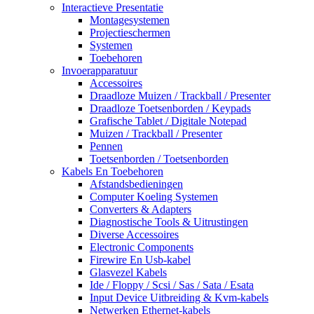
Interactieve Presentatie
Montagesystemen
Projectieschermen
Systemen
Toebehoren
Invoerapparatuur
Accessoires
Draadloze Muizen / Trackball / Presenter
Draadloze Toetsenborden / Keypads
Grafische Tablet / Digitale Notepad
Muizen / Trackball / Presenter
Pennen
Toetsenborden / Toetsenborden
Kabels En Toebehoren
Afstandsbedieningen
Computer Koeling Systemen
Converters & Adapters
Diagnostische Tools & Uitrustingen
Diverse Accessoires
Electronic Components
Firewire En Usb-kabel
Glasvezel Kabels
Ide / Floppy / Scsi / Sas / Sata / Esata
Input Device Uitbreiding & Kvm-kabels
Netwerken Ethernet-kabels