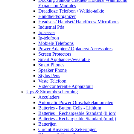
Docking Station/ Cradles/ Holders/ Wallmount/
Expansion Modules
Draadloze Telefoon / Walkie-talkie
Handheld/organizer
Headsets/ Handset/ Handfrees/ Microfoons
Industrial Pda
Ip-server
Ip-telefoon
Mobiele Telefoons
Power Adapters/ Opladers/ Accessoires
Screen Protectors
Smart Appliances/wearable
Smart Phones
Speaker Phone
Stylus Pens
Vaste Telefoon
Videoconferentie Apparatuur
Ups & Stroombescherming
Acculaders
Automatic Power Omschakelautomaten
Batteries - Button Cells - Lithium
Batteries - Rechargeable Standard (li-ion)
Batteries - Rechargeable Standard (nimh)
Batterijen
Circuit Breakers & Zekeringen