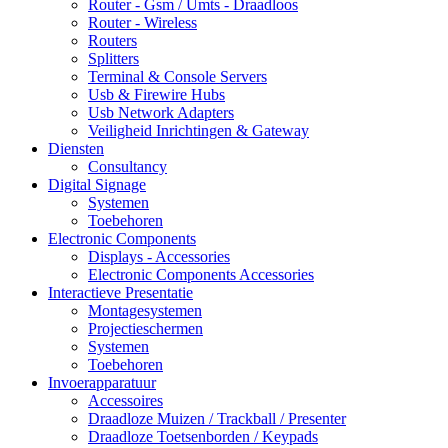
Router - Gsm / Umts - Draadloos
Router - Wireless
Routers
Splitters
Terminal & Console Servers
Usb & Firewire Hubs
Usb Network Adapters
Veiligheid Inrichtingen & Gateway
Diensten
Consultancy
Digital Signage
Systemen
Toebehoren
Electronic Components
Displays - Accessories
Electronic Components Accessories
Interactieve Presentatie
Montagesystemen
Projectieschermen
Systemen
Toebehoren
Invoerapparatuur
Accessoires
Draadloze Muizen / Trackball / Presenter
Draadloze Toetsenborden / Keypads