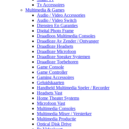
Tv Accessoires
Multimedia & Games
Audio / Video Accessories
Audio / Video Switch
Diensten En Garanties
Digital Photo Frame
Draadloos Multimedia Consoles
Draadloze Av Zender / Ontvanger
Draadloze Headsets
Draadloze Microfoon
Draadloze Speaker Systemen
Draadloze Toebehoren
Game Console
Game Controller
Gaming Accessoires
Geluidskaarten
Handheld Multimedia Speler / Recorder
Headsets Vast
Home Theater Systems
Microfoon Vast
Multimedia Consoles
Multimedia Mixer / Versterker
Multimedia Productie
Optical Disk Drive