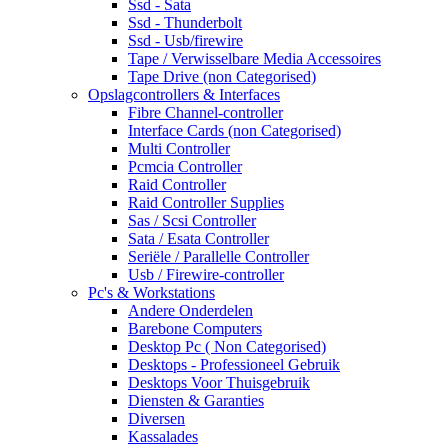
Ssd - Sata
Ssd - Thunderbolt
Ssd - Usb/firewire
Tape / Verwisselbare Media Accessoires
Tape Drive (non Categorised)
Opslagcontrollers & Interfaces
Fibre Channel-controller
Interface Cards (non Categorised)
Multi Controller
Pcmcia Controller
Raid Controller
Raid Controller Supplies
Sas / Scsi Controller
Sata / Esata Controller
Seriële / Parallelle Controller
Usb / Firewire-controller
Pc's & Workstations
Andere Onderdelen
Barebone Computers
Desktop Pc ( Non Categorised)
Desktops - Professioneel Gebruik
Desktops Voor Thuisgebruik
Diensten & Garanties
Diversen
Kassalades