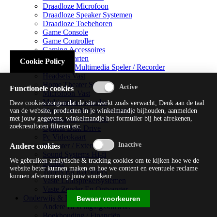
Draadloze Microfoon
Draadloze Speaker Systemen
Draadloze Toebehoren
Game Console
Game Controller
Gaming Accessoires
Geluidskaarten
Cookie Policy
Handheld Multimedia Speler / Recorder
Headsets Vast
Home Theater Systems
Functionele cookies
Microfoon Vast
Multimedia Consoles
Deze cookies zorgen dat de site werkt zoals verwacht; Denk aan de taal
Multimedia Mixer / Versterker
van de website, producten in je winkelmandje bijhouden, aanmelden
met jouw gegevens, winkelmandje het formulier bij het afrekenen,
Multimedia Productie
zoekresultaten filteren etc.
Optical Disk Drive
Pc Videokaart
Repeater / Extender
Andere cookies
Sound Systems Hi-fi
We gebruiken analytische & tracking cookies om te kijken hoe we de
Splitter
website beter kunnen maken en hoe we content en eventuele reclame
Tuners En Recorders
kunnen afstemmen op jouw voorkeur.
Vaste Luidsprekersystemen
Vaste Zender En Ontvanger
Onderwijs & Recreatie
Bewaar voorkeuren
Andere Beveiligingssoftware
Boekhouding / Financiën