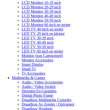
LCD Monitor 10-19 inch
LCD Monitor 20-29 inch
LCD Monitor 30-39 inch
LCD Monitor 40-49 inch
LCD Monitor 50-59 inch
LCD Monitor 60 inch en groter
LCD TV 40 inch en groter
LED TV 29 inch en kleiner
LED TV 30-39 inch
LED TV 40-49 inch
LED TV 50-59 inch
LED TV 60 inch en groter
Monitor (non Categorised)
Monitor Accessoires
Smart Display
Smart Tv
Tv Accessoires
Multimedia & Games
Audio / Video Accessories
Audio / Video Switch
Diensten En Garanties
Digital Photo Frame
Draadloos Multimedia Consoles
Draadloze Av Zender / Ontvanger
Draadloze Headsets