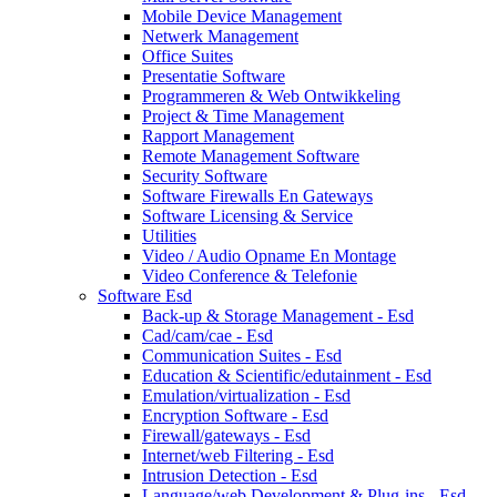
Mobile Device Management
Netwerk Management
Office Suites
Presentatie Software
Programmeren & Web Ontwikkeling
Project & Time Management
Rapport Management
Remote Management Software
Security Software
Software Firewalls En Gateways
Software Licensing & Service
Utilities
Video / Audio Opname En Montage
Video Conference & Telefonie
Software Esd
Back-up & Storage Management - Esd
Cad/cam/cae - Esd
Communication Suites - Esd
Education & Scientific/edutainment - Esd
Emulation/virtualization - Esd
Encryption Software - Esd
Firewall/gateways - Esd
Internet/web Filtering - Esd
Intrusion Detection - Esd
Language/web Development & Plug-ins - Esd