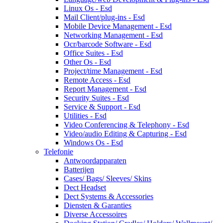
Linux Os - Esd
Mail Client/plug-ins - Esd
Mobile Device Management - Esd
Networking Management - Esd
Ocr/barcode Software - Esd
Office Suites - Esd
Other Os - Esd
Project/time Management - Esd
Remote Access - Esd
Report Management - Esd
Security Suites - Esd
Service & Support - Esd
Utilities - Esd
Video Conferencing & Telephony - Esd
Video/audio Editing & Capturing - Esd
Windows Os - Esd
Telefonie
Antwoordapparaten
Batterijen
Cases/ Bags/ Sleeves/ Skins
Dect Headset
Dect Systems & Accessories
Diensten & Garanties
Diverse Accessoires