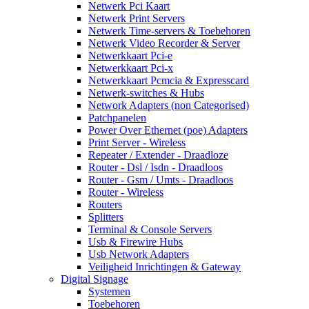
Netwerk Pci Kaart
Netwerk Print Servers
Netwerk Time-servers & Toebehoren
Netwerk Video Recorder & Server
Netwerkkaart Pci-e
Netwerkkaart Pci-x
Netwerkkaart Pcmcia & Expresscard
Netwerk-switches & Hubs
Network Adapters (non Categorised)
Patchpanelen
Power Over Ethernet (poe) Adapters
Print Server - Wireless
Repeater / Extender - Draadloze
Router - Dsl / Isdn - Draadloos
Router - Gsm / Umts - Draadloos
Router - Wireless
Routers
Splitters
Terminal & Console Servers
Usb & Firewire Hubs
Usb Network Adapters
Veiligheid Inrichtingen & Gateway
Digital Signage
Systemen
Toebehoren