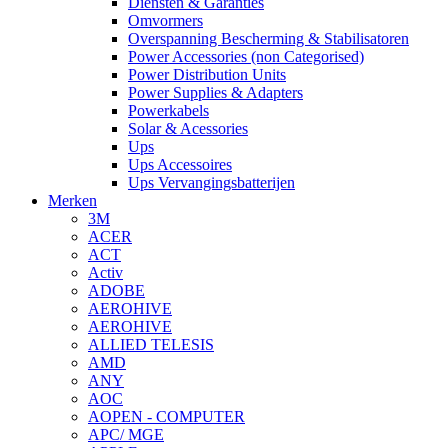
Diensten & Garanties
Omvormers
Overspanning Bescherming & Stabilisatoren
Power Accessories (non Categorised)
Power Distribution Units
Power Supplies & Adapters
Powerkabels
Solar & Acessories
Ups
Ups Accessoires
Ups Vervangingsbatterijen
Merken
3M
ACER
ACT
Activ
ADOBE
AEROHIVE
AEROHIVE
ALLIED TELESIS
AMD
ANY
AOC
AOPEN - COMPUTER
APC/ MGE