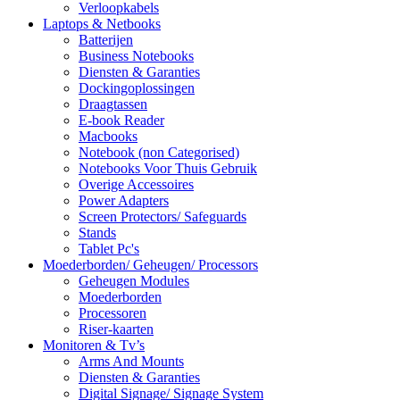
Verloopkabels
Laptops & Netbooks
Batterijen
Business Notebooks
Diensten & Garanties
Dockingoplossingen
Draagtassen
E-book Reader
Macbooks
Notebook (non Categorised)
Notebooks Voor Thuis Gebruik
Overige Accessoires
Power Adapters
Screen Protectors/ Safeguards
Stands
Tablet Pc's
Moederborden/ Geheugen/ Processors
Geheugen Modules
Moederborden
Processoren
Riser-kaarten
Monitoren & Tv’s
Arms And Mounts
Diensten & Garanties
Digital Signage/ Signage System