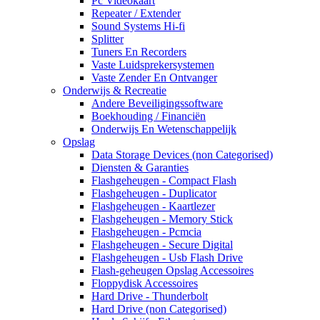
Pc Videokaart
Repeater / Extender
Sound Systems Hi-fi
Splitter
Tuners En Recorders
Vaste Luidsprekersystemen
Vaste Zender En Ontvanger
Onderwijs & Recreatie
Andere Beveiligingssoftware
Boekhouding / Financiën
Onderwijs En Wetenschappelijk
Opslag
Data Storage Devices (non Categorised)
Diensten & Garanties
Flashgeheugen - Compact Flash
Flashgeheugen - Duplicator
Flashgeheugen - Kaartlezer
Flashgeheugen - Memory Stick
Flashgeheugen - Pcmcia
Flashgeheugen - Secure Digital
Flashgeheugen - Usb Flash Drive
Flash-geheugen Opslag Accessoires
Floppydisk Accessoires
Hard Drive - Thunderbolt
Hard Drive (non Categorised)