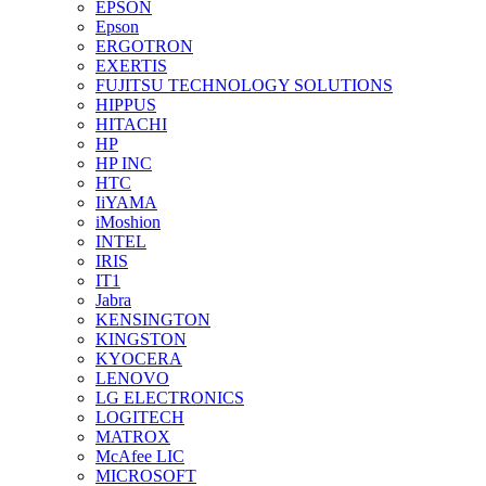
EPSON
Epson
ERGOTRON
EXERTIS
FUJITSU TECHNOLOGY SOLUTIONS
HIPPUS
HITACHI
HP
HP INC
HTC
IiYAMA
iMoshion
INTEL
IRIS
IT1
Jabra
KENSINGTON
KINGSTON
KYOCERA
LENOVO
LG ELECTRONICS
LOGITECH
MATROX
McAfee LIC
MICROSOFT