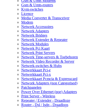
Gsm & Umts Modems
Gsm & Umts-routers
Kvm-switches
Licence
Media Converter & Transceiver
Modem
Netwerk Accessoires
Netwerk Adapters
Netwerk Bridges
Netwerk Extender & Repeater
Netwerk Modules
Netwerk Pci Kaart
Netwerk Print Servers
Netwerk Time-servers & Toebehoren
Netwerk Video Recorder & Server
Netwerk-switches & Hubs
Netwerkkaart Pci-e
Netwerkkaart Pci-x
Netwerkkaart Pcmcia & Expresscard
Network Adapters (non Categorised)
Patchpanelen
Power Over Ethernet (poe) Adapters
Print Server - Wireless
Repeater / Extender - Draadloze
Router - Dsl / Isdn - Draadloos