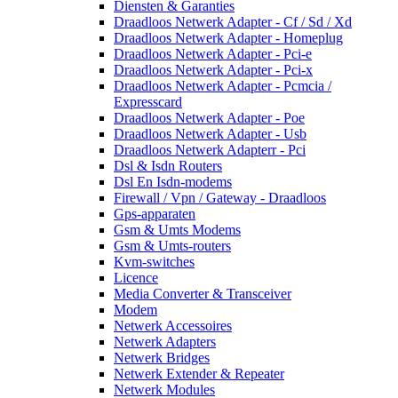
Diensten & Garanties
Draadloos Netwerk Adapter - Cf / Sd / Xd
Draadloos Netwerk Adapter - Homeplug
Draadloos Netwerk Adapter - Pci-e
Draadloos Netwerk Adapter - Pci-x
Draadloos Netwerk Adapter - Pcmcia /
Expresscard
Draadloos Netwerk Adapter - Poe
Draadloos Netwerk Adapter - Usb
Draadloos Netwerk Adapterr - Pci
Dsl & Isdn Routers
Dsl En Isdn-modems
Firewall / Vpn / Gateway - Draadloos
Gps-apparaten
Gsm & Umts Modems
Gsm & Umts-routers
Kvm-switches
Licence
Media Converter & Transceiver
Modem
Netwerk Accessoires
Netwerk Adapters
Netwerk Bridges
Netwerk Extender & Repeater
Netwerk Modules