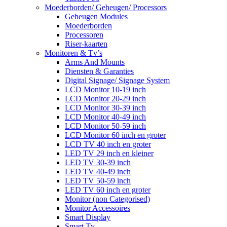
Moederborden/ Geheugen/ Processors
Geheugen Modules
Moederborden
Processoren
Riser-kaarten
Monitoren & Tv’s
Arms And Mounts
Diensten & Garanties
Digital Signage/ Signage System
LCD Monitor 10-19 inch
LCD Monitor 20-29 inch
LCD Monitor 30-39 inch
LCD Monitor 40-49 inch
LCD Monitor 50-59 inch
LCD Monitor 60 inch en groter
LCD TV 40 inch en groter
LED TV 29 inch en kleiner
LED TV 30-39 inch
LED TV 40-49 inch
LED TV 50-59 inch
LED TV 60 inch en groter
Monitor (non Categorised)
Monitor Accessoires
Smart Display
Smart Tv