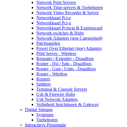
Netwerk Print Servers
Netwerk Time-servers & Toebehoren
Netwerk Video Recorder & Server
Netwerkkaart Pci-e
Netwerkkaart Pci-x
Netwerkkaart Pcmcia & Expresscard
Netwerk-switches & Hubs
Network Adapters (non Categorised)
Patchpanelen
Power Over Ethernet (poe) Adapters
Print Server - Wireless
Repeater / Extender - Draadloze
Router - Dsl / Isdn - Draadloos
Router - Gsm / Umts - Draadloos
Router - Wireless
Routers
Splitters
Terminal & Console Servers
Usb & Firewire Hubs
Usb Network Adapters
Veiligheid Inrichtingen & Gateway
Digital Signage
Systemen
Toebehoren
Interactieve Presentatie