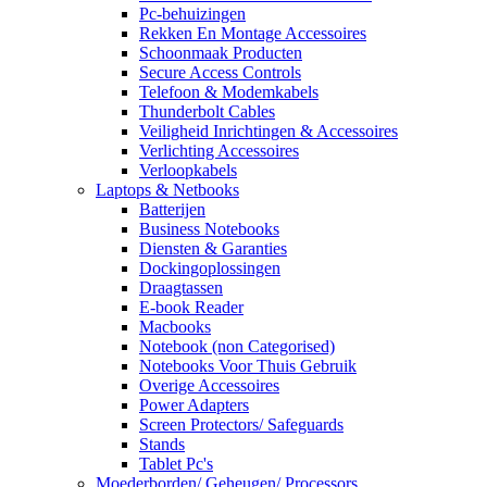
Pc-behuizingen
Rekken En Montage Accessoires
Schoonmaak Producten
Secure Access Controls
Telefoon & Modemkabels
Thunderbolt Cables
Veiligheid Inrichtingen & Accessoires
Verlichting Accessoires
Verloopkabels
Laptops & Netbooks
Batterijen
Business Notebooks
Diensten & Garanties
Dockingoplossingen
Draagtassen
E-book Reader
Macbooks
Notebook (non Categorised)
Notebooks Voor Thuis Gebruik
Overige Accessoires
Power Adapters
Screen Protectors/ Safeguards
Stands
Tablet Pc's
Moederborden/ Geheugen/ Processors