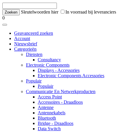
Sleutelwoorden hier
In voorraad bij leveranciers
0
Geavanceerd zoeken
Account
Nieuwsbrief
Categorieën
Diensten
Consultancy
Electronic Components
Displays - Accessories
Electronic Components Accessories
Populair
Populair
Communicatie En Netwerkproducten
Access Point
Accessoires - Draadloos
Antenne
Antennekabels
Bluetooth
Bridge - Draadloos
Data Switch