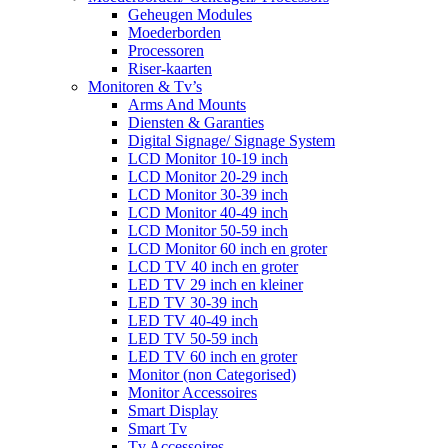
Geheugen Modules
Moederborden
Processoren
Riser-kaarten
Monitoren & Tv’s
Arms And Mounts
Diensten & Garanties
Digital Signage/ Signage System
LCD Monitor 10-19 inch
LCD Monitor 20-29 inch
LCD Monitor 30-39 inch
LCD Monitor 40-49 inch
LCD Monitor 50-59 inch
LCD Monitor 60 inch en groter
LCD TV 40 inch en groter
LED TV 29 inch en kleiner
LED TV 30-39 inch
LED TV 40-49 inch
LED TV 50-59 inch
LED TV 60 inch en groter
Monitor (non Categorised)
Monitor Accessoires
Smart Display
Smart Tv
Tv Accessoires