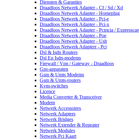
Diensten & Garanties
Draadloos Netwerk Adapter - Cf / Sd / Xd
Draadloos Netwerk Adapter - Homeplug
Draadloos Netwerk Adapter - Pci-e
Draadloos Netwerk Adapter - Pci-x
Draadloos Netwerk Adapter - Pcmcia / Expresscar
Draadloos Netwerk Adapter - Poe
Draadloos Netwerk Adapter - Usb
Draadloos Netwerk Adapterr - Pci
Dsl & Isdn Routers
Dsl En Isdn-modems
Firewall / Vpn / Gateway - Draadloos
Gps-apparaten
Gsm & Umts Modems
Gsm & Umts-routers
Kvm-switches
Licence
Media Converter & Transceiver
Modem
Netwerk Accessoires
Netwerk Adapters
Netwerk Bridges
Netwerk Extender & Repeater
Netwerk Modules
Netwerk Pci Kaart