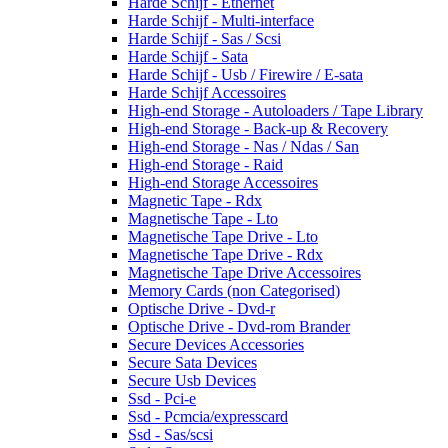
Harde Schijf - Ethernet
Harde Schijf - Multi-interface
Harde Schijf - Sas / Scsi
Harde Schijf - Sata
Harde Schijf - Usb / Firewire / E-sata
Harde Schijf Accessoires
High-end Storage - Autoloaders / Tape Library
High-end Storage - Back-up & Recovery
High-end Storage - Nas / Ndas / San
High-end Storage - Raid
High-end Storage Accessoires
Magnetic Tape - Rdx
Magnetische Tape - Lto
Magnetische Tape Drive - Lto
Magnetische Tape Drive - Rdx
Magnetische Tape Drive Accessoires
Memory Cards (non Categorised)
Optische Drive - Dvd-r
Optische Drive - Dvd-rom Brander
Secure Devices Accessories
Secure Sata Devices
Secure Usb Devices
Ssd - Pci-e
Ssd - Pcmcia/expresscard
Ssd - Sas/scsi