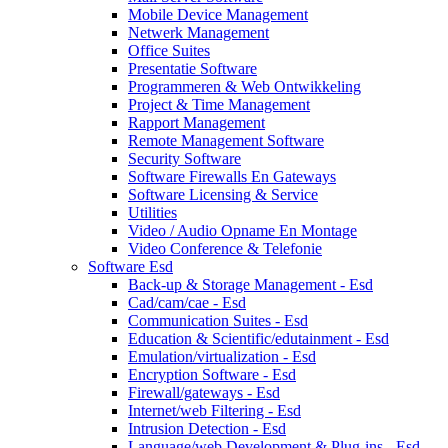
Mobile Device Management
Netwerk Management
Office Suites
Presentatie Software
Programmeren & Web Ontwikkeling
Project & Time Management
Rapport Management
Remote Management Software
Security Software
Software Firewalls En Gateways
Software Licensing & Service
Utilities
Video / Audio Opname En Montage
Video Conference & Telefonie
Software Esd
Back-up & Storage Management - Esd
Cad/cam/cae - Esd
Communication Suites - Esd
Education & Scientific/edutainment - Esd
Emulation/virtualization - Esd
Encryption Software - Esd
Firewall/gateways - Esd
Internet/web Filtering - Esd
Intrusion Detection - Esd
Language/web Development & Plug-ins - Esd