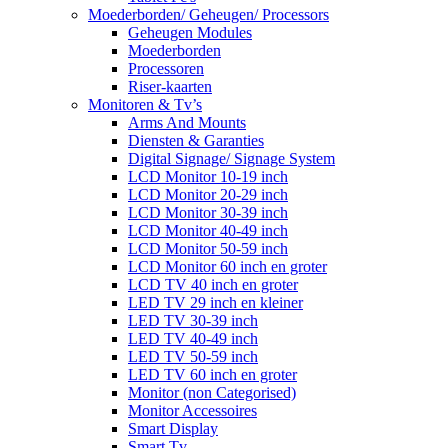
Moederborden/ Geheugen/ Processors
Geheugen Modules
Moederborden
Processoren
Riser-kaarten
Monitoren & Tv’s
Arms And Mounts
Diensten & Garanties
Digital Signage/ Signage System
LCD Monitor 10-19 inch
LCD Monitor 20-29 inch
LCD Monitor 30-39 inch
LCD Monitor 40-49 inch
LCD Monitor 50-59 inch
LCD Monitor 60 inch en groter
LCD TV 40 inch en groter
LED TV 29 inch en kleiner
LED TV 30-39 inch
LED TV 40-49 inch
LED TV 50-59 inch
LED TV 60 inch en groter
Monitor (non Categorised)
Monitor Accessoires
Smart Display
Smart Tv