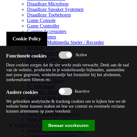
Draadloze Microfoon
Draadloze Speaker Systemen
Draadloze Toebehoren
Game Console
Game Controller
Gaming Accessoires
Geluidskaarten
Cookie Policy
Handheld Multimedia Speler / Recorder
Headsets Vast
Home Theater Systems
Functionele cookies
Microfoon Vast
Multimedia Consoles
Deze cookies zorgen dat de site werkt zoals verwacht; Denk aan de taal
Multimedia Mixer / Versterker
van de website, producten in je winkelmandje bijhouden, aanmelden
met jouw gegevens, winkelmandje het formulier bij het afrekenen,
Multimedia Productie
zoekresultaten filteren etc.
Optical Disk Drive
Pc Videokaart
Repeater / Extender
Andere cookies
Sound Systems Hi-fi
We gebruiken analytische & tracking cookies om te kijken hoe we de
Splitter
website beter kunnen maken en hoe we content en eventuele reclame
Tuners En Recorders
kunnen afstemmen op jouw voorkeur.
Vaste Luidsprekersystemen
Vaste Zender En Ontvanger
Onderwijs & Recreatie
Bewaar voorkeuren
Andere Beveiligingssoftware
Boekhouding / Financiën