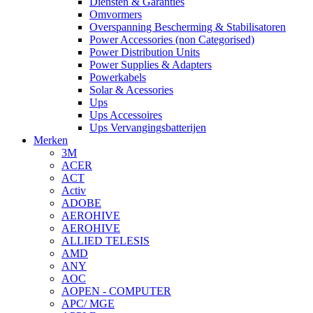
Diensten & Garanties
Omvormers
Overspanning Bescherming & Stabilisatoren
Power Accessories (non Categorised)
Power Distribution Units
Power Supplies & Adapters
Powerkabels
Solar & Acessories
Ups
Ups Accessoires
Ups Vervangingsbatterijen
Merken
3M
ACER
ACT
Activ
ADOBE
AEROHIVE
AEROHIVE
ALLIED TELESIS
AMD
ANY
AOC
AOPEN - COMPUTER
APC/ MGE