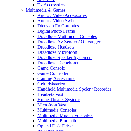
Tv Accessoires
Multimedia & Games
Audio / Video Accessories
Audio / Video Switch
Diensten En Garanties
Digital Photo Frame
Draadloos Multimedia Consoles
Draadloze Av Zender / Ontvanger
Draadloze Headsets
Draadloze Microfoon
Draadloze Speaker Systemen
Draadloze Toebehoren
Game Console
Game Controller
Gaming Accessoires
Geluidskaarten
Handheld Multimedia Speler / Recorder
Headsets Vast
Home Theater Systems
Microfoon Vast
Multimedia Consoles
Multimedia Mixer / Versterker
Multimedia Productie
Optical Disk Drive