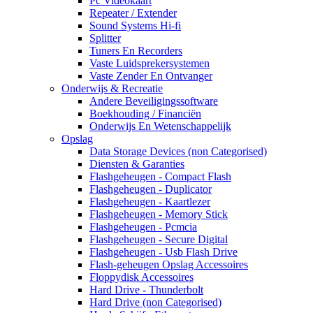
Pc Videokaart
Repeater / Extender
Sound Systems Hi-fi
Splitter
Tuners En Recorders
Vaste Luidsprekersystemen
Vaste Zender En Ontvanger
Onderwijs & Recreatie
Andere Beveiligingssoftware
Boekhouding / Financiën
Onderwijs En Wetenschappelijk
Opslag
Data Storage Devices (non Categorised)
Diensten & Garanties
Flashgeheugen - Compact Flash
Flashgeheugen - Duplicator
Flashgeheugen - Kaartlezer
Flashgeheugen - Memory Stick
Flashgeheugen - Pcmcia
Flashgeheugen - Secure Digital
Flashgeheugen - Usb Flash Drive
Flash-geheugen Opslag Accessoires
Floppydisk Accessoires
Hard Drive - Thunderbolt
Hard Drive (non Categorised)