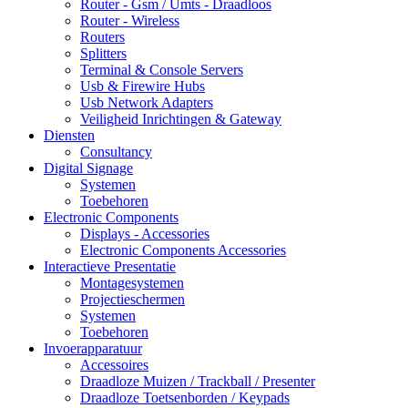
Router - Gsm / Umts - Draadloos
Router - Wireless
Routers
Splitters
Terminal & Console Servers
Usb & Firewire Hubs
Usb Network Adapters
Veiligheid Inrichtingen & Gateway
Diensten
Consultancy
Digital Signage
Systemen
Toebehoren
Electronic Components
Displays - Accessories
Electronic Components Accessories
Interactieve Presentatie
Montagesystemen
Projectieschermen
Systemen
Toebehoren
Invoerapparatuur
Accessoires
Draadloze Muizen / Trackball / Presenter
Draadloze Toetsenborden / Keypads