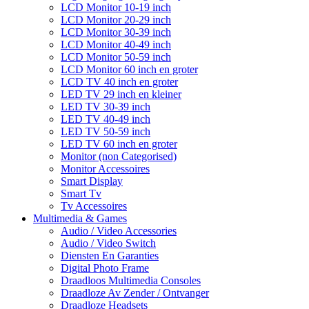
LCD Monitor 10-19 inch
LCD Monitor 20-29 inch
LCD Monitor 30-39 inch
LCD Monitor 40-49 inch
LCD Monitor 50-59 inch
LCD Monitor 60 inch en groter
LCD TV 40 inch en groter
LED TV 29 inch en kleiner
LED TV 30-39 inch
LED TV 40-49 inch
LED TV 50-59 inch
LED TV 60 inch en groter
Monitor (non Categorised)
Monitor Accessoires
Smart Display
Smart Tv
Tv Accessoires
Multimedia & Games
Audio / Video Accessories
Audio / Video Switch
Diensten En Garanties
Digital Photo Frame
Draadloos Multimedia Consoles
Draadloze Av Zender / Ontvanger
Draadloze Headsets