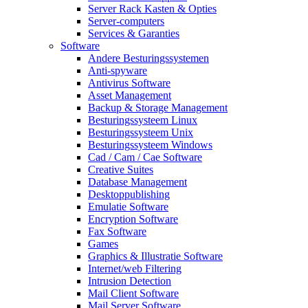
Server Rack Kasten & Opties
Server-computers
Services & Garanties
Software
Andere Besturingssystemen
Anti-spyware
Antivirus Software
Asset Management
Backup & Storage Management
Besturingssysteem Linux
Besturingssysteem Unix
Besturingssysteem Windows
Cad / Cam / Cae Software
Creative Suites
Database Management
Desktoppublishing
Emulatie Software
Encryption Software
Fax Software
Games
Graphics & Illustratie Software
Internet/web Filtering
Intrusion Detection
Mail Client Software
Mail Server Software