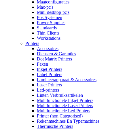
Maatconfiguraties
Mac-pc's
Mini-desktop-pc's
Pos Systemen
Power Supplies
Standaards
Thin Clients
Workstations
Printers
Accessoires
Diensten & Garanties
Dot Matrix Printers
Faxen
Inkjet Printers
Label Printers
Lamineerapparaat & Accessoires
Laser Printers
Led-printers
Linten Verbruiksartikelen
Multifunctionele Inkjet Printers
Multifunctionele Laser Printers
Multifunctionele Led Printers
Printer (non Categorised)
Rekenmachines En Typemachines
Thermische Printers