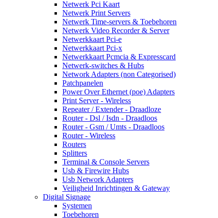
Netwerk Pci Kaart
Netwerk Print Servers
Netwerk Time-servers & Toebehoren
Netwerk Video Recorder & Server
Netwerkkaart Pci-e
Netwerkkaart Pci-x
Netwerkkaart Pcmcia & Expresscard
Netwerk-switches & Hubs
Network Adapters (non Categorised)
Patchpanelen
Power Over Ethernet (poe) Adapters
Print Server - Wireless
Repeater / Extender - Draadloze
Router - Dsl / Isdn - Draadloos
Router - Gsm / Umts - Draadloos
Router - Wireless
Routers
Splitters
Terminal & Console Servers
Usb & Firewire Hubs
Usb Network Adapters
Veiligheid Inrichtingen & Gateway
Digital Signage
Systemen
Toebehoren