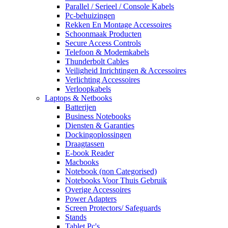
Parallel / Serieel / Console Kabels
Pc-behuizingen
Rekken En Montage Accessoires
Schoonmaak Producten
Secure Access Controls
Telefoon & Modemkabels
Thunderbolt Cables
Veiligheid Inrichtingen & Accessoires
Verlichting Accessoires
Verloopkabels
Laptops & Netbooks
Batterijen
Business Notebooks
Diensten & Garanties
Dockingoplossingen
Draagtassen
E-book Reader
Macbooks
Notebook (non Categorised)
Notebooks Voor Thuis Gebruik
Overige Accessoires
Power Adapters
Screen Protectors/ Safeguards
Stands
Tablet Pc's