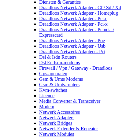
Diensten & Garanties
Draadloos Netwerk Adapter - Cf / Sd / Xd
Draadloos Netwerk Adapter - Homeplug
Draadloos Netwerk Adapter - Pci-e
Draadloos Netwerk Adapter - Pci-x
Draadloos Netwerk Adapter - Pcmcia /
Expresscard
Draadloos Netwerk Adapter - Poe
Draadloos Netwerk Adapter - Usb
Draadloos Netwerk Adapterr - Pci
Dsl & Isdn Routers
Dsl En Isdn-modems
Firewall / Vpn / Gateway - Draadloos
Gps-apparaten
Gsm & Umts Modems
Gsm & Umts-routers
Kvm-switches
Licence
Media Converter & Transceiver
Modem
Netwerk Accessoires
Netwerk Adapters
Netwerk Bridges
Netwerk Extender & Repeater
Netwerk Modules