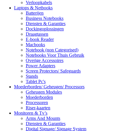
Verloopkabels
Laptops & Netbooks
Batterijen
Business Notebooks
Diensten & Garanties
Dockingoplossingen
Draagtassen
E-book Reader
Macbooks
Notebook (non Categorised)
Notebooks Voor Thuis Gebruik
Overige Accessoires
Power Adapters
Screen Protectors/ Safeguards
Stands
Tablet Pc's
Moederborden/ Geheugen/ Processors
Geheugen Modules
Moederborden
Processoren
Riser-kaarten
Monitoren & Tv’s
Arms And Mounts
Diensten & Garanties
Digital Signage/ Signage System