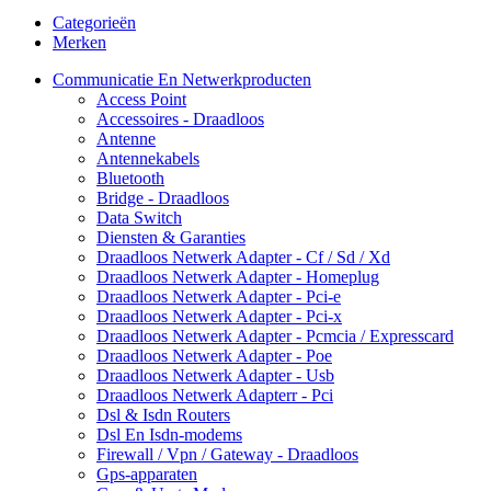
Categorieën
Merken
Communicatie En Netwerkproducten
Access Point
Accessoires - Draadloos
Antenne
Antennekabels
Bluetooth
Bridge - Draadloos
Data Switch
Diensten & Garanties
Draadloos Netwerk Adapter - Cf / Sd / Xd
Draadloos Netwerk Adapter - Homeplug
Draadloos Netwerk Adapter - Pci-e
Draadloos Netwerk Adapter - Pci-x
Draadloos Netwerk Adapter - Pcmcia / Expresscard
Draadloos Netwerk Adapter - Poe
Draadloos Netwerk Adapter - Usb
Draadloos Netwerk Adapterr - Pci
Dsl & Isdn Routers
Dsl En Isdn-modems
Firewall / Vpn / Gateway - Draadloos
Gps-apparaten