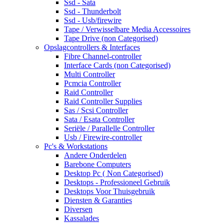
Ssd - Sata
Ssd - Thunderbolt
Ssd - Usb/firewire
Tape / Verwisselbare Media Accessoires
Tape Drive (non Categorised)
Opslagcontrollers & Interfaces
Fibre Channel-controller
Interface Cards (non Categorised)
Multi Controller
Pcmcia Controller
Raid Controller
Raid Controller Supplies
Sas / Scsi Controller
Sata / Esata Controller
Seriële / Parallelle Controller
Usb / Firewire-controller
Pc's & Workstations
Andere Onderdelen
Barebone Computers
Desktop Pc ( Non Categorised)
Desktops - Professioneel Gebruik
Desktops Voor Thuisgebruik
Diensten & Garanties
Diversen
Kassalades