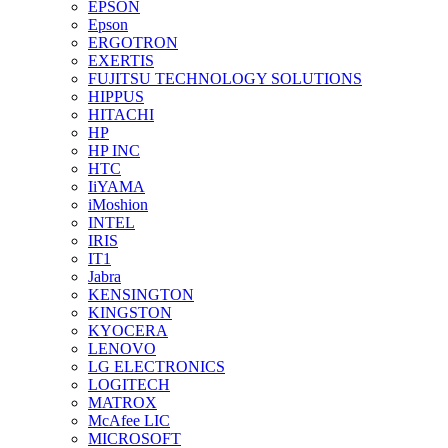
EPSON
Epson
ERGOTRON
EXERTIS
FUJITSU TECHNOLOGY SOLUTIONS
HIPPUS
HITACHI
HP
HP INC
HTC
IiYAMA
iMoshion
INTEL
IRIS
IT1
Jabra
KENSINGTON
KINGSTON
KYOCERA
LENOVO
LG ELECTRONICS
LOGITECH
MATROX
McAfee LIC
MICROSOFT