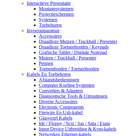
Interactieve Presentatie
Montagesystemen
Projectieschermen
Systemen
Toebehoren
Invoerapparatuur
Accessoires
Draadloze Muizen / Trackball / Presenter
Draadloze Toetsenborden / Keypads
Grafische Tablet / Digitale Notepad
Muizen / Trackball / Presenter
Pennen
Toetsenborden / Toetsenborden
Kabels En Toebehoren
Afstandsbedieningen
Computer Koeling Systemen
Converters & Adapters
Diagnostische Tools & Uitrustingen
Diverse Accessoires
Electronic Components
Firewire En Usb-kabel
Glasvezel Kabels
Ide / Floppy / Scsi / Sas / Sata / Esata
Input Device Uitbreiding & Kvm-kabels
Netwerken Ethernet-kabels