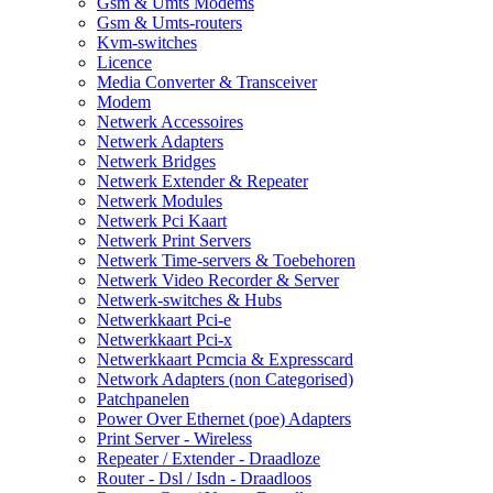
Gsm & Umts Modems
Gsm & Umts-routers
Kvm-switches
Licence
Media Converter & Transceiver
Modem
Netwerk Accessoires
Netwerk Adapters
Netwerk Bridges
Netwerk Extender & Repeater
Netwerk Modules
Netwerk Pci Kaart
Netwerk Print Servers
Netwerk Time-servers & Toebehoren
Netwerk Video Recorder & Server
Netwerk-switches & Hubs
Netwerkkaart Pci-e
Netwerkkaart Pci-x
Netwerkkaart Pcmcia & Expresscard
Network Adapters (non Categorised)
Patchpanelen
Power Over Ethernet (poe) Adapters
Print Server - Wireless
Repeater / Extender - Draadloze
Router - Dsl / Isdn - Draadloos