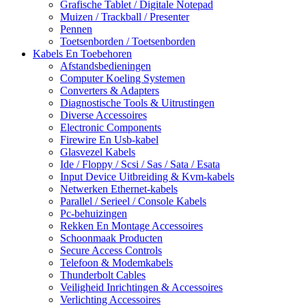
Grafische Tablet / Digitale Notepad
Muizen / Trackball / Presenter
Pennen
Toetsenborden / Toetsenborden
Kabels En Toebehoren
Afstandsbedieningen
Computer Koeling Systemen
Converters & Adapters
Diagnostische Tools & Uitrustingen
Diverse Accessoires
Electronic Components
Firewire En Usb-kabel
Glasvezel Kabels
Ide / Floppy / Scsi / Sas / Sata / Esata
Input Device Uitbreiding & Kvm-kabels
Netwerken Ethernet-kabels
Parallel / Serieel / Console Kabels
Pc-behuizingen
Rekken En Montage Accessoires
Schoonmaak Producten
Secure Access Controls
Telefoon & Modemkabels
Thunderbolt Cables
Veiligheid Inrichtingen & Accessoires
Verlichting Accessoires