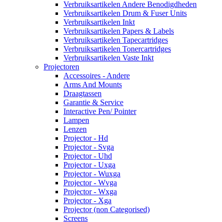
Verbruiksartikelen Andere Benodigdheden
Verbruiksartikelen Drum & Fuser Units
Verbruiksartikelen Inkt
Verbruiksartikelen Papers & Labels
Verbruiksartikelen Tapecartridges
Verbruiksartikelen Tonercartridges
Verbruiksartikelen Vaste Inkt
Projectoren
Accessoires - Andere
Arms And Mounts
Draagtassen
Garantie & Service
Interactive Pen/ Pointer
Lampen
Lenzen
Projector - Hd
Projector - Svga
Projector - Uhd
Projector - Uxga
Projector - Wuxga
Projector - Wvga
Projector - Wxga
Projector - Xga
Projector (non Categorised)
Screens