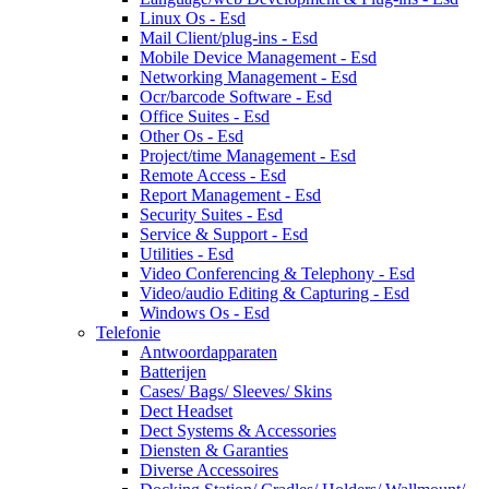
Linux Os - Esd
Mail Client/plug-ins - Esd
Mobile Device Management - Esd
Networking Management - Esd
Ocr/barcode Software - Esd
Office Suites - Esd
Other Os - Esd
Project/time Management - Esd
Remote Access - Esd
Report Management - Esd
Security Suites - Esd
Service & Support - Esd
Utilities - Esd
Video Conferencing & Telephony - Esd
Video/audio Editing & Capturing - Esd
Windows Os - Esd
Telefonie
Antwoordapparaten
Batterijen
Cases/ Bags/ Sleeves/ Skins
Dect Headset
Dect Systems & Accessories
Diensten & Garanties
Diverse Accessoires