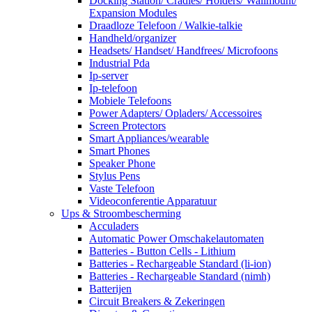
Docking Station/ Cradles/ Holders/ Wallmount/
Expansion Modules
Draadloze Telefoon / Walkie-talkie
Handheld/organizer
Headsets/ Handset/ Handfrees/ Microfoons
Industrial Pda
Ip-server
Ip-telefoon
Mobiele Telefoons
Power Adapters/ Opladers/ Accessoires
Screen Protectors
Smart Appliances/wearable
Smart Phones
Speaker Phone
Stylus Pens
Vaste Telefoon
Videoconferentie Apparatuur
Ups & Stroombescherming
Acculaders
Automatic Power Omschakelautomaten
Batteries - Button Cells - Lithium
Batteries - Rechargeable Standard (li-ion)
Batteries - Rechargeable Standard (nimh)
Batterijen
Circuit Breakers & Zekeringen