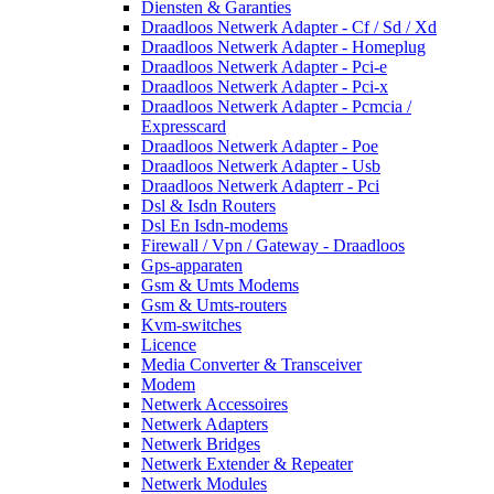
Diensten & Garanties
Draadloos Netwerk Adapter - Cf / Sd / Xd
Draadloos Netwerk Adapter - Homeplug
Draadloos Netwerk Adapter - Pci-e
Draadloos Netwerk Adapter - Pci-x
Draadloos Netwerk Adapter - Pcmcia /
Expresscard
Draadloos Netwerk Adapter - Poe
Draadloos Netwerk Adapter - Usb
Draadloos Netwerk Adapterr - Pci
Dsl & Isdn Routers
Dsl En Isdn-modems
Firewall / Vpn / Gateway - Draadloos
Gps-apparaten
Gsm & Umts Modems
Gsm & Umts-routers
Kvm-switches
Licence
Media Converter & Transceiver
Modem
Netwerk Accessoires
Netwerk Adapters
Netwerk Bridges
Netwerk Extender & Repeater
Netwerk Modules