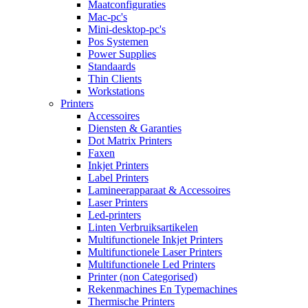
Maatconfiguraties
Mac-pc's
Mini-desktop-pc's
Pos Systemen
Power Supplies
Standaards
Thin Clients
Workstations
Printers
Accessoires
Diensten & Garanties
Dot Matrix Printers
Faxen
Inkjet Printers
Label Printers
Lamineerapparaat & Accessoires
Laser Printers
Led-printers
Linten Verbruiksartikelen
Multifunctionele Inkjet Printers
Multifunctionele Laser Printers
Multifunctionele Led Printers
Printer (non Categorised)
Rekenmachines En Typemachines
Thermische Printers