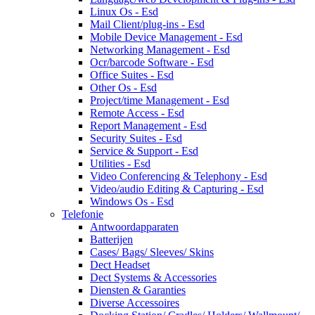
Linux Os - Esd
Mail Client/plug-ins - Esd
Mobile Device Management - Esd
Networking Management - Esd
Ocr/barcode Software - Esd
Office Suites - Esd
Other Os - Esd
Project/time Management - Esd
Remote Access - Esd
Report Management - Esd
Security Suites - Esd
Service & Support - Esd
Utilities - Esd
Video Conferencing & Telephony - Esd
Video/audio Editing & Capturing - Esd
Windows Os - Esd
Telefonie
Antwoordapparaten
Batterijen
Cases/ Bags/ Sleeves/ Skins
Dect Headset
Dect Systems & Accessories
Diensten & Garanties
Diverse Accessoires