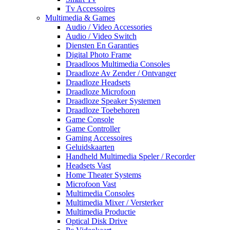
Tv Accessoires
Multimedia & Games
Audio / Video Accessories
Audio / Video Switch
Diensten En Garanties
Digital Photo Frame
Draadloos Multimedia Consoles
Draadloze Av Zender / Ontvanger
Draadloze Headsets
Draadloze Microfoon
Draadloze Speaker Systemen
Draadloze Toebehoren
Game Console
Game Controller
Gaming Accessoires
Geluidskaarten
Handheld Multimedia Speler / Recorder
Headsets Vast
Home Theater Systems
Microfoon Vast
Multimedia Consoles
Multimedia Mixer / Versterker
Multimedia Productie
Optical Disk Drive