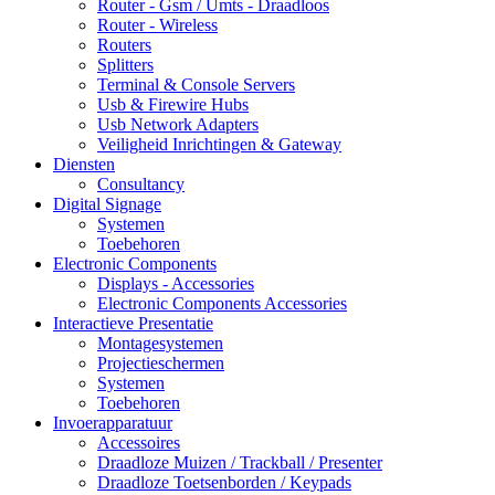
Router - Gsm / Umts - Draadloos
Router - Wireless
Routers
Splitters
Terminal & Console Servers
Usb & Firewire Hubs
Usb Network Adapters
Veiligheid Inrichtingen & Gateway
Diensten
Consultancy
Digital Signage
Systemen
Toebehoren
Electronic Components
Displays - Accessories
Electronic Components Accessories
Interactieve Presentatie
Montagesystemen
Projectieschermen
Systemen
Toebehoren
Invoerapparatuur
Accessoires
Draadloze Muizen / Trackball / Presenter
Draadloze Toetsenborden / Keypads