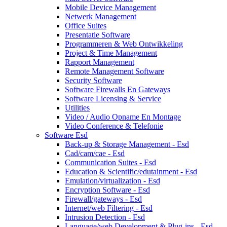
Mobile Device Management
Netwerk Management
Office Suites
Presentatie Software
Programmeren & Web Ontwikkeling
Project & Time Management
Rapport Management
Remote Management Software
Security Software
Software Firewalls En Gateways
Software Licensing & Service
Utilities
Video / Audio Opname En Montage
Video Conference & Telefonie
Software Esd
Back-up & Storage Management - Esd
Cad/cam/cae - Esd
Communication Suites - Esd
Education & Scientific/edutainment - Esd
Emulation/virtualization - Esd
Encryption Software - Esd
Firewall/gateways - Esd
Internet/web Filtering - Esd
Intrusion Detection - Esd
Language/web Development & Plug-ins - Esd