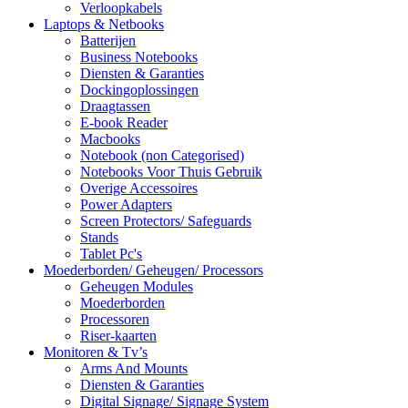
Verloopkabels
Laptops & Netbooks
Batterijen
Business Notebooks
Diensten & Garanties
Dockingoplossingen
Draagtassen
E-book Reader
Macbooks
Notebook (non Categorised)
Notebooks Voor Thuis Gebruik
Overige Accessoires
Power Adapters
Screen Protectors/ Safeguards
Stands
Tablet Pc's
Moederborden/ Geheugen/ Processors
Geheugen Modules
Moederborden
Processoren
Riser-kaarten
Monitoren & Tv’s
Arms And Mounts
Diensten & Garanties
Digital Signage/ Signage System