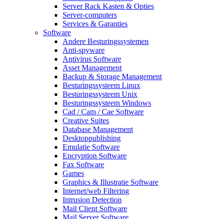
Server Rack Kasten & Opties
Server-computers
Services & Garanties
Software
Andere Besturingssystemen
Anti-spyware
Antivirus Software
Asset Management
Backup & Storage Management
Besturingssysteem Linux
Besturingssysteem Unix
Besturingssysteem Windows
Cad / Cam / Cae Software
Creative Suites
Database Management
Desktoppublishing
Emulatie Software
Encryption Software
Fax Software
Games
Graphics & Illustratie Software
Internet/web Filtering
Intrusion Detection
Mail Client Software
Mail Server Software