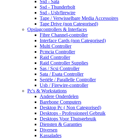
Ssd - Sata
Ssd - Thunderbolt
Ssd - Usb/firewire
Tape / Verwisselbare Media Accessoires
Tape Drive (non Categorised)
Opslagcontrollers & Interfaces
Fibre Channel-controller
Interface Cards (non Categorised)
Multi Controller
Pcmcia Controller
Raid Controller
Raid Controller Supplies
Sas / Scsi Controller
Sata / Esata Controller
Seriële / Parallelle Controller
Usb / Firewire-controller
Pc's & Workstations
Andere Onderdelen
Barebone Computers
Desktop Pc ( Non Categorised)
Desktops - Professioneel Gebruik
Desktops Voor Thuisgebruik
Diensten & Garanties
Diversen
Kassalades