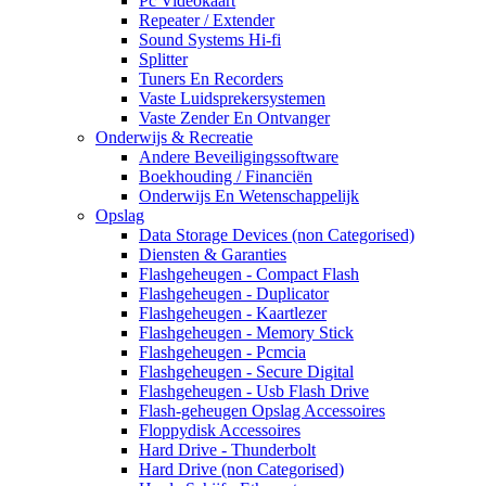
Pc Videokaart
Repeater / Extender
Sound Systems Hi-fi
Splitter
Tuners En Recorders
Vaste Luidsprekersystemen
Vaste Zender En Ontvanger
Onderwijs & Recreatie
Andere Beveiligingssoftware
Boekhouding / Financiën
Onderwijs En Wetenschappelijk
Opslag
Data Storage Devices (non Categorised)
Diensten & Garanties
Flashgeheugen - Compact Flash
Flashgeheugen - Duplicator
Flashgeheugen - Kaartlezer
Flashgeheugen - Memory Stick
Flashgeheugen - Pcmcia
Flashgeheugen - Secure Digital
Flashgeheugen - Usb Flash Drive
Flash-geheugen Opslag Accessoires
Floppydisk Accessoires
Hard Drive - Thunderbolt
Hard Drive (non Categorised)