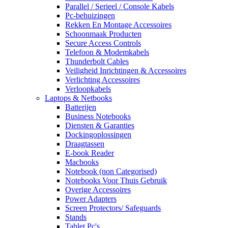
Parallel / Serieel / Console Kabels
Pc-behuizingen
Rekken En Montage Accessoires
Schoonmaak Producten
Secure Access Controls
Telefoon & Modemkabels
Thunderbolt Cables
Veiligheid Inrichtingen & Accessoires
Verlichting Accessoires
Verloopkabels
Laptops & Netbooks
Batterijen
Business Notebooks
Diensten & Garanties
Dockingoplossingen
Draagtassen
E-book Reader
Macbooks
Notebook (non Categorised)
Notebooks Voor Thuis Gebruik
Overige Accessoires
Power Adapters
Screen Protectors/ Safeguards
Stands
Tablet Pc's