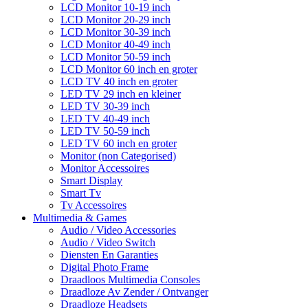
LCD Monitor 10-19 inch
LCD Monitor 20-29 inch
LCD Monitor 30-39 inch
LCD Monitor 40-49 inch
LCD Monitor 50-59 inch
LCD Monitor 60 inch en groter
LCD TV 40 inch en groter
LED TV 29 inch en kleiner
LED TV 30-39 inch
LED TV 40-49 inch
LED TV 50-59 inch
LED TV 60 inch en groter
Monitor (non Categorised)
Monitor Accessoires
Smart Display
Smart Tv
Tv Accessoires
Multimedia & Games
Audio / Video Accessories
Audio / Video Switch
Diensten En Garanties
Digital Photo Frame
Draadloos Multimedia Consoles
Draadloze Av Zender / Ontvanger
Draadloze Headsets