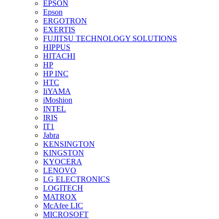
EPSON
Epson
ERGOTRON
EXERTIS
FUJITSU TECHNOLOGY SOLUTIONS
HIPPUS
HITACHI
HP
HP INC
HTC
IiYAMA
iMoshion
INTEL
IRIS
IT1
Jabra
KENSINGTON
KINGSTON
KYOCERA
LENOVO
LG ELECTRONICS
LOGITECH
MATROX
McAfee LIC
MICROSOFT