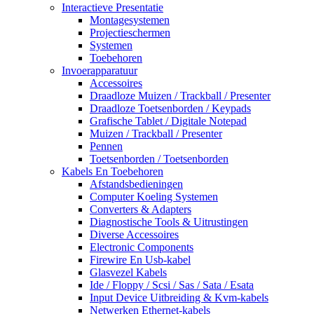
Interactieve Presentatie
Montagesystemen
Projectieschermen
Systemen
Toebehoren
Invoerapparatuur
Accessoires
Draadloze Muizen / Trackball / Presenter
Draadloze Toetsenborden / Keypads
Grafische Tablet / Digitale Notepad
Muizen / Trackball / Presenter
Pennen
Toetsenborden / Toetsenborden
Kabels En Toebehoren
Afstandsbedieningen
Computer Koeling Systemen
Converters & Adapters
Diagnostische Tools & Uitrustingen
Diverse Accessoires
Electronic Components
Firewire En Usb-kabel
Glasvezel Kabels
Ide / Floppy / Scsi / Sas / Sata / Esata
Input Device Uitbreiding & Kvm-kabels
Netwerken Ethernet-kabels