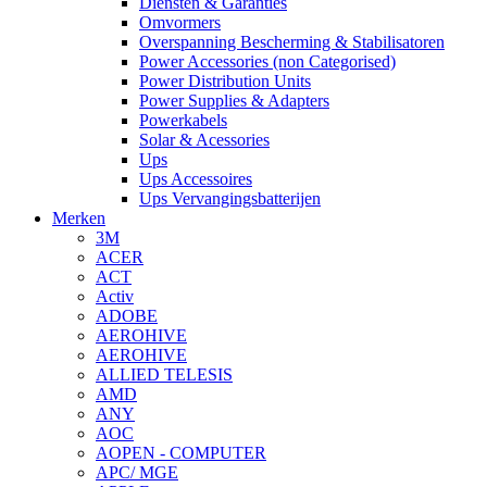
Diensten & Garanties
Omvormers
Overspanning Bescherming & Stabilisatoren
Power Accessories (non Categorised)
Power Distribution Units
Power Supplies & Adapters
Powerkabels
Solar & Acessories
Ups
Ups Accessoires
Ups Vervangingsbatterijen
Merken
3M
ACER
ACT
Activ
ADOBE
AEROHIVE
AEROHIVE
ALLIED TELESIS
AMD
ANY
AOC
AOPEN - COMPUTER
APC/ MGE