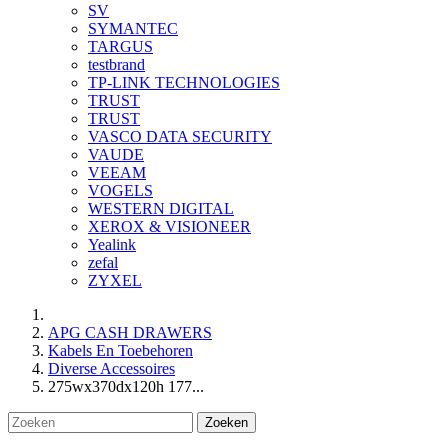
SV
SYMANTEC
TARGUS
testbrand
TP-LINK TECHNOLOGIES
TRUST
TRUST
VASCO DATA SECURITY
VAUDE
VEEAM
VOGELS
WESTERN DIGITAL
XEROX & VISIONEER
Yealink
zefal
ZYXEL
APG CASH DRAWERS
Kabels En Toebehoren
Diverse Accessoires
275wx370dx120h 177...
Zoeken