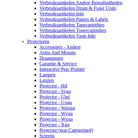
Verbruiksartikelen Andere Benodigdheden
Verbruiksartikelen Drum & Fuser Units
Verbruiksartikelen Inkt
Verbruiksartikelen Papers & Labels
Verbruiksartikelen Tapecartridges
Verbruiksartikelen Tonercartridges
Verbruiksartikelen Vaste Inkt
Projectoren
Accessoires - Andere
Arms And Mounts
Draagtassen
Garantie & Service
Interactive Pen/ Pointer
Lampen
Lenzen
Projector - Hd
Projector - Svga
Projector - Uhd
Projector - Uxga
Projector - Wuxga
Projector - Wvga
Projector - Wxga
Projector - Xga
Projector (non Categorised)
Screens