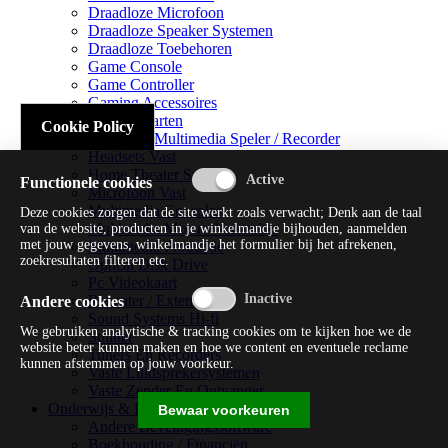
Draadloze Microfoon
Draadloze Speaker Systemen
Draadloze Toebehoren
Game Console
Game Controller
Gaming Accessoires
Geluidskaarten
Cookie Policy
Handheld Multimedia Speler / Recorder
Headsets Vast
Home Theater Systems
Functionele cookies
Microfoon Vast
Multimedia Consoles
Deze cookies zorgen dat de site werkt zoals verwacht; Denk aan de taal
Multimedia Mixer / Versterker
van de website, producten in je winkelmandje bijhouden, aanmelden
met jouw gegevens, winkelmandje het formulier bij het afrekenen,
Multimedia Productie
zoekresultaten filteren etc.
Optical Disk Drive
Pc Videokaart
Repeater / Extender
Andere cookies
Sound Systems Hi-fi
We gebruiken analytische & tracking cookies om te kijken hoe we de
Splitter
website beter kunnen maken en hoe we content en eventuele reclame
Tuners En Recorders
kunnen afstemmen op jouw voorkeur.
Vaste Luidsprekersystemen
Vaste Zender En Ontvanger
Onderwijs & Recreatie
Bewaar voorkeuren
Andere Beveiligingssoftware
Boekhouding / Financiën