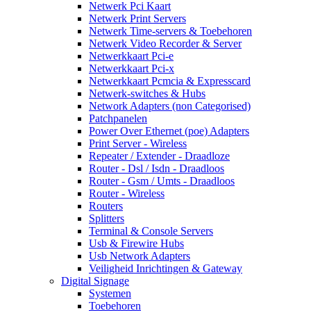
Netwerk Pci Kaart
Netwerk Print Servers
Netwerk Time-servers & Toebehoren
Netwerk Video Recorder & Server
Netwerkkaart Pci-e
Netwerkkaart Pci-x
Netwerkkaart Pcmcia & Expresscard
Netwerk-switches & Hubs
Network Adapters (non Categorised)
Patchpanelen
Power Over Ethernet (poe) Adapters
Print Server - Wireless
Repeater / Extender - Draadloze
Router - Dsl / Isdn - Draadloos
Router - Gsm / Umts - Draadloos
Router - Wireless
Routers
Splitters
Terminal & Console Servers
Usb & Firewire Hubs
Usb Network Adapters
Veiligheid Inrichtingen & Gateway
Digital Signage
Systemen
Toebehoren