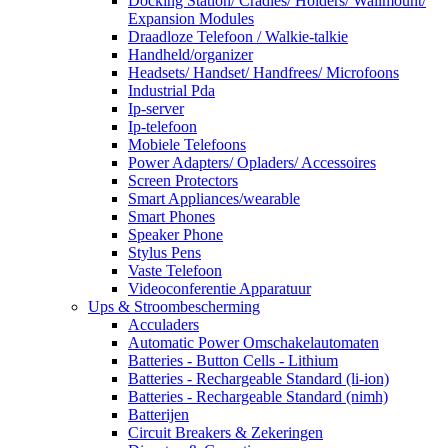
Docking Station/ Cradles/ Holders/ Wallmount/
Expansion Modules
Draadloze Telefoon / Walkie-talkie
Handheld/organizer
Headsets/ Handset/ Handfrees/ Microfoons
Industrial Pda
Ip-server
Ip-telefoon
Mobiele Telefoons
Power Adapters/ Opladers/ Accessoires
Screen Protectors
Smart Appliances/wearable
Smart Phones
Speaker Phone
Stylus Pens
Vaste Telefoon
Videoconferentie Apparatuur
Ups & Stroombescherming
Acculaders
Automatic Power Omschakelautomaten
Batteries - Button Cells - Lithium
Batteries - Rechargeable Standard (li-ion)
Batteries - Rechargeable Standard (nimh)
Batterijen
Circuit Breakers & Zekeringen