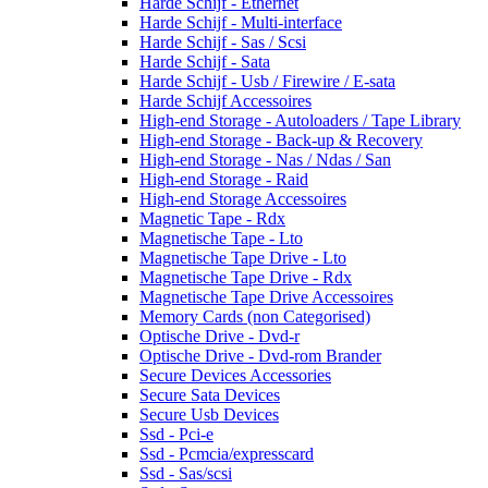
Harde Schijf - Ethernet
Harde Schijf - Multi-interface
Harde Schijf - Sas / Scsi
Harde Schijf - Sata
Harde Schijf - Usb / Firewire / E-sata
Harde Schijf Accessoires
High-end Storage - Autoloaders / Tape Library
High-end Storage - Back-up & Recovery
High-end Storage - Nas / Ndas / San
High-end Storage - Raid
High-end Storage Accessoires
Magnetic Tape - Rdx
Magnetische Tape - Lto
Magnetische Tape Drive - Lto
Magnetische Tape Drive - Rdx
Magnetische Tape Drive Accessoires
Memory Cards (non Categorised)
Optische Drive - Dvd-r
Optische Drive - Dvd-rom Brander
Secure Devices Accessories
Secure Sata Devices
Secure Usb Devices
Ssd - Pci-e
Ssd - Pcmcia/expresscard
Ssd - Sas/scsi