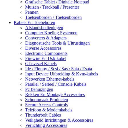
Grafische Tablet / Digitale Notepad
Muizen / Trackball / Presenter
Pennen
Toetsenborden / Toetsenborden
Kabels En Toebehoren
Afstandsbedieningen
Computer Koeling Systemen
Converters & Adapters
Diagnostische Tools & Uitrustingen
Diverse Accessoires
Electronic Components
Firewire En Usb-kabel
Glasvezel Kabels
Ide / Floppy / Scsi / Sas / Sata / Esata
Input Device Uitbreiding & Kvm-kabels
Netwerken Ethernet-kabels
Parallel / Serieel / Console Kabels
Pc-behuizingen
Rekken En Montage Accessoires
Schoonmaak Producten
Secure Access Controls
Telefoon & Modemkabels
Thunderbolt Cables
Veiligheid Inrichtingen & Accessoires
Verlichting Accessoires