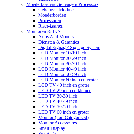
Moederborden/ Geheugen/ Processors
Geheugen Modules
Moederborden
Processoren
Riser-kaarten
Monitoren & Tv’s
Arms And Mounts
Diensten & Garanties
Digital Signage/ Signage System
LCD Monitor 10-19 inch
LCD Monitor 20-29 inch
LCD Monitor 30-39 inch
LCD Monitor 40-49 inch
LCD Monitor 50-59 inch
LCD Monitor 60 inch en groter
LCD TV 40 inch en groter
LED TV 29 inch en kleiner
LED TV 30-39 inch
LED TV 40-49 inch
LED TV 50-59 inch
LED TV 60 inch en groter
Monitor (non Categorised)
Monitor Accessoires
Smart Display
Smart Tv