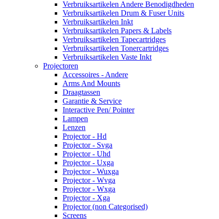
Verbruiksartikelen Andere Benodigdheden
Verbruiksartikelen Drum & Fuser Units
Verbruiksartikelen Inkt
Verbruiksartikelen Papers & Labels
Verbruiksartikelen Tapecartridges
Verbruiksartikelen Tonercartridges
Verbruiksartikelen Vaste Inkt
Projectoren
Accessoires - Andere
Arms And Mounts
Draagtassen
Garantie & Service
Interactive Pen/ Pointer
Lampen
Lenzen
Projector - Hd
Projector - Svga
Projector - Uhd
Projector - Uxga
Projector - Wuxga
Projector - Wvga
Projector - Wxga
Projector - Xga
Projector (non Categorised)
Screens