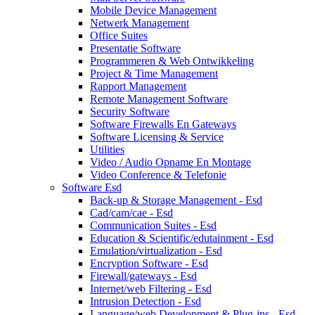
Mobile Device Management
Netwerk Management
Office Suites
Presentatie Software
Programmeren & Web Ontwikkeling
Project & Time Management
Rapport Management
Remote Management Software
Security Software
Software Firewalls En Gateways
Software Licensing & Service
Utilities
Video / Audio Opname En Montage
Video Conference & Telefonie
Software Esd
Back-up & Storage Management - Esd
Cad/cam/cae - Esd
Communication Suites - Esd
Education & Scientific/edutainment - Esd
Emulation/virtualization - Esd
Encryption Software - Esd
Firewall/gateways - Esd
Internet/web Filtering - Esd
Intrusion Detection - Esd
Language/web Development & Plug-ins - Esd