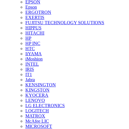
EPSON
Epson
ERGOTRON
EXERTIS
FUJITSU TECHNOLOGY SOLUTIONS
HIPPUS
HITACHI
HP
HP INC
HTC
IiYAMA
iMoshion
INTEL
IRIS
IT1
Jabra
KENSINGTON
KINGSTON
KYOCERA
LENOVO
LG ELECTRONICS
LOGITECH
MATROX
McAfee LIC
MICROSOFT