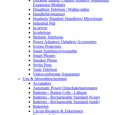
Docking Station/ Cradles/ Holders/ Wallmount/
Expansion Modules
Draadloze Telefoon / Walkie-talkie
Handheld/organizer
Headsets/ Handset/ Handfrees/ Microfoons
Industrial Pda
Ip-server
Ip-telefoon
Mobiele Telefoons
Power Adapters/ Opladers/ Accessoires
Screen Protectors
Smart Appliances/wearable
Smart Phones
Speaker Phone
Stylus Pens
Vaste Telefoon
Videoconferentie Apparatuur
Ups & Stroombescherming
Acculaders
Automatic Power Omschakelautomaten
Batteries - Button Cells - Lithium
Batteries - Rechargeable Standard (li-ion)
Batteries - Rechargeable Standard (nimh)
Batterijen
Circuit Breakers & Zekeringen