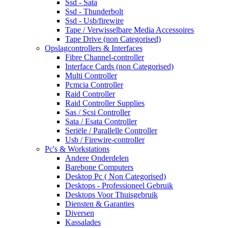
Ssd - Sata
Ssd - Thunderbolt
Ssd - Usb/firewire
Tape / Verwisselbare Media Accessoires
Tape Drive (non Categorised)
Opslagcontrollers & Interfaces
Fibre Channel-controller
Interface Cards (non Categorised)
Multi Controller
Pcmcia Controller
Raid Controller
Raid Controller Supplies
Sas / Scsi Controller
Sata / Esata Controller
Seriële / Parallelle Controller
Usb / Firewire-controller
Pc's & Workstations
Andere Onderdelen
Barebone Computers
Desktop Pc ( Non Categorised)
Desktops - Professioneel Gebruik
Desktops Voor Thuisgebruik
Diensten & Garanties
Diversen
Kassalades