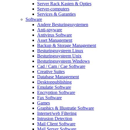
Server Rack Kasten & Opties
Server-computers
Services & Garanties
Software
Andere Besturingssystemen
Anti-spyware
Antivirus Software
Asset Management
Backup & Storage Management
Besturingssysteem Linux
Besturingssysteem Unix
Besturingssysteem Windows
Cad / Cam / Cae Software
Creative Suites
Database Management
Desktoppublishing
Emulatie Software
Encryption Software
Fax Software
Games
Graphics & Illustratie Software
Internet/web Filtering
Intrusion Detection
Mail Client Software
Mail Server Software