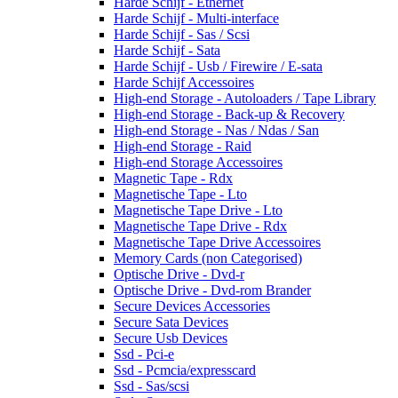
Harde Schijf - Ethernet
Harde Schijf - Multi-interface
Harde Schijf - Sas / Scsi
Harde Schijf - Sata
Harde Schijf - Usb / Firewire / E-sata
Harde Schijf Accessoires
High-end Storage - Autoloaders / Tape Library
High-end Storage - Back-up & Recovery
High-end Storage - Nas / Ndas / San
High-end Storage - Raid
High-end Storage Accessoires
Magnetic Tape - Rdx
Magnetische Tape - Lto
Magnetische Tape Drive - Lto
Magnetische Tape Drive - Rdx
Magnetische Tape Drive Accessoires
Memory Cards (non Categorised)
Optische Drive - Dvd-r
Optische Drive - Dvd-rom Brander
Secure Devices Accessories
Secure Sata Devices
Secure Usb Devices
Ssd - Pci-e
Ssd - Pcmcia/expresscard
Ssd - Sas/scsi