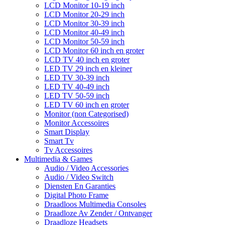
LCD Monitor 10-19 inch
LCD Monitor 20-29 inch
LCD Monitor 30-39 inch
LCD Monitor 40-49 inch
LCD Monitor 50-59 inch
LCD Monitor 60 inch en groter
LCD TV 40 inch en groter
LED TV 29 inch en kleiner
LED TV 30-39 inch
LED TV 40-49 inch
LED TV 50-59 inch
LED TV 60 inch en groter
Monitor (non Categorised)
Monitor Accessoires
Smart Display
Smart Tv
Tv Accessoires
Multimedia & Games
Audio / Video Accessories
Audio / Video Switch
Diensten En Garanties
Digital Photo Frame
Draadloos Multimedia Consoles
Draadloze Av Zender / Ontvanger
Draadloze Headsets