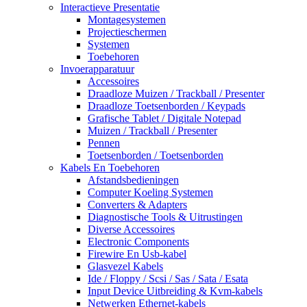
Interactieve Presentatie
Montagesystemen
Projectieschermen
Systemen
Toebehoren
Invoerapparatuur
Accessoires
Draadloze Muizen / Trackball / Presenter
Draadloze Toetsenborden / Keypads
Grafische Tablet / Digitale Notepad
Muizen / Trackball / Presenter
Pennen
Toetsenborden / Toetsenborden
Kabels En Toebehoren
Afstandsbedieningen
Computer Koeling Systemen
Converters & Adapters
Diagnostische Tools & Uitrustingen
Diverse Accessoires
Electronic Components
Firewire En Usb-kabel
Glasvezel Kabels
Ide / Floppy / Scsi / Sas / Sata / Esata
Input Device Uitbreiding & Kvm-kabels
Netwerken Ethernet-kabels