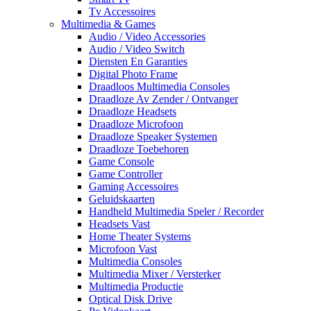
Tv Accessoires
Multimedia & Games
Audio / Video Accessories
Audio / Video Switch
Diensten En Garanties
Digital Photo Frame
Draadloos Multimedia Consoles
Draadloze Av Zender / Ontvanger
Draadloze Headsets
Draadloze Microfoon
Draadloze Speaker Systemen
Draadloze Toebehoren
Game Console
Game Controller
Gaming Accessoires
Geluidskaarten
Handheld Multimedia Speler / Recorder
Headsets Vast
Home Theater Systems
Microfoon Vast
Multimedia Consoles
Multimedia Mixer / Versterker
Multimedia Productie
Optical Disk Drive