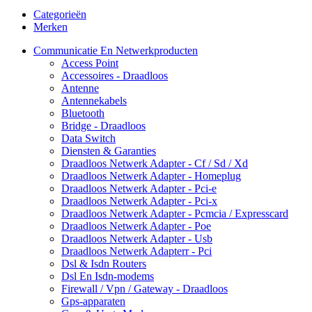
Categorieën
Merken
Communicatie En Netwerkproducten
Access Point
Accessoires - Draadloos
Antenne
Antennekabels
Bluetooth
Bridge - Draadloos
Data Switch
Diensten & Garanties
Draadloos Netwerk Adapter - Cf / Sd / Xd
Draadloos Netwerk Adapter - Homeplug
Draadloos Netwerk Adapter - Pci-e
Draadloos Netwerk Adapter - Pci-x
Draadloos Netwerk Adapter - Pcmcia / Expresscard
Draadloos Netwerk Adapter - Poe
Draadloos Netwerk Adapter - Usb
Draadloos Netwerk Adapterr - Pci
Dsl & Isdn Routers
Dsl En Isdn-modems
Firewall / Vpn / Gateway - Draadloos
Gps-apparaten