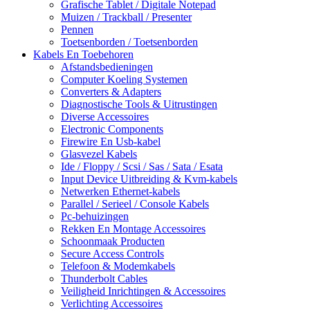
Grafische Tablet / Digitale Notepad
Muizen / Trackball / Presenter
Pennen
Toetsenborden / Toetsenborden
Kabels En Toebehoren
Afstandsbedieningen
Computer Koeling Systemen
Converters & Adapters
Diagnostische Tools & Uitrustingen
Diverse Accessoires
Electronic Components
Firewire En Usb-kabel
Glasvezel Kabels
Ide / Floppy / Scsi / Sas / Sata / Esata
Input Device Uitbreiding & Kvm-kabels
Netwerken Ethernet-kabels
Parallel / Serieel / Console Kabels
Pc-behuizingen
Rekken En Montage Accessoires
Schoonmaak Producten
Secure Access Controls
Telefoon & Modemkabels
Thunderbolt Cables
Veiligheid Inrichtingen & Accessoires
Verlichting Accessoires