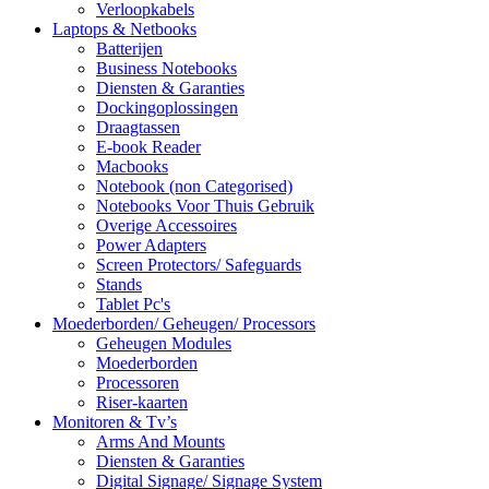
Verloopkabels
Laptops & Netbooks
Batterijen
Business Notebooks
Diensten & Garanties
Dockingoplossingen
Draagtassen
E-book Reader
Macbooks
Notebook (non Categorised)
Notebooks Voor Thuis Gebruik
Overige Accessoires
Power Adapters
Screen Protectors/ Safeguards
Stands
Tablet Pc's
Moederborden/ Geheugen/ Processors
Geheugen Modules
Moederborden
Processoren
Riser-kaarten
Monitoren & Tv’s
Arms And Mounts
Diensten & Garanties
Digital Signage/ Signage System