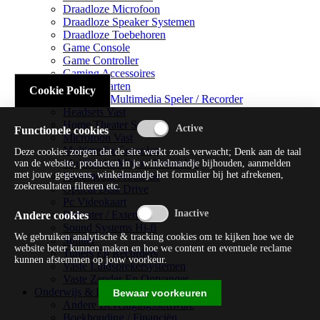
Draadloze Microfoon
Draadloze Speaker Systemen
Draadloze Toebehoren
Game Console
Game Controller
Gaming Accessoires
Geluidskaarten
Cookie Policy
Handheld Multimedia Speler / Recorder
Headsets Vast
Home Theater Systems
Functionele cookies
Microfoon Vast
Multimedia Consoles
Deze cookies zorgen dat de site werkt zoals verwacht; Denk aan de taal
Multimedia Mixer / Versterker
van de website, producten in je winkelmandje bijhouden, aanmelden
met jouw gegevens, winkelmandje het formulier bij het afrekenen,
Multimedia Productie
zoekresultaten filteren etc.
Optical Disk Drive
Pc Videokaart
Repeater / Extender
Andere cookies
Sound Systems Hi-fi
We gebruiken analytische & tracking cookies om te kijken hoe we de
Splitter
website beter kunnen maken en hoe we content en eventuele reclame
Tuners En Recorders
kunnen afstemmen op jouw voorkeur.
Vaste Luidsprekersystemen
Vaste Zender En Ontvanger
Onderwijs & Recreatie
Bewaar voorkeuren
Andere Beveiligingssoftware
Boekhouding / Financiën