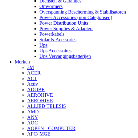
Diensten & Garanties
Omvormers
Overspanning Bescherming & Stabilisatoren
Power Accessories (non Categorised)
Power Distribution Units
Power Supplies & Adapters
Powerkabels
Solar & Acessories
Ups
Ups Accessoires
Ups Vervangingsbatterijen
Merken
3M
ACER
ACT
Activ
ADOBE
AEROHIVE
AEROHIVE
ALLIED TELESIS
AMD
ANY
AOC
AOPEN - COMPUTER
APC/ MGE