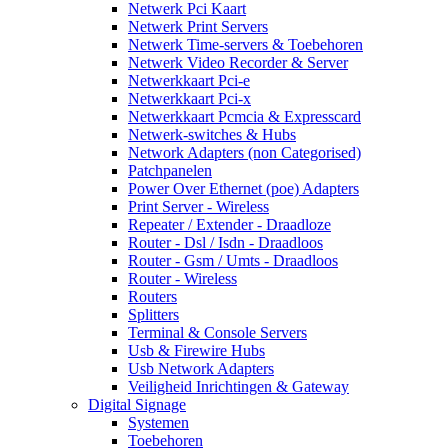
Netwerk Pci Kaart
Netwerk Print Servers
Netwerk Time-servers & Toebehoren
Netwerk Video Recorder & Server
Netwerkkaart Pci-e
Netwerkkaart Pci-x
Netwerkkaart Pcmcia & Expresscard
Netwerk-switches & Hubs
Network Adapters (non Categorised)
Patchpanelen
Power Over Ethernet (poe) Adapters
Print Server - Wireless
Repeater / Extender - Draadloze
Router - Dsl / Isdn - Draadloos
Router - Gsm / Umts - Draadloos
Router - Wireless
Routers
Splitters
Terminal & Console Servers
Usb & Firewire Hubs
Usb Network Adapters
Veiligheid Inrichtingen & Gateway
Digital Signage
Systemen
Toebehoren