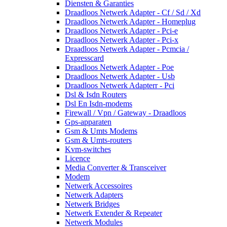
Diensten & Garanties
Draadloos Netwerk Adapter - Cf / Sd / Xd
Draadloos Netwerk Adapter - Homeplug
Draadloos Netwerk Adapter - Pci-e
Draadloos Netwerk Adapter - Pci-x
Draadloos Netwerk Adapter - Pcmcia /
Expresscard
Draadloos Netwerk Adapter - Poe
Draadloos Netwerk Adapter - Usb
Draadloos Netwerk Adapterr - Pci
Dsl & Isdn Routers
Dsl En Isdn-modems
Firewall / Vpn / Gateway - Draadloos
Gps-apparaten
Gsm & Umts Modems
Gsm & Umts-routers
Kvm-switches
Licence
Media Converter & Transceiver
Modem
Netwerk Accessoires
Netwerk Adapters
Netwerk Bridges
Netwerk Extender & Repeater
Netwerk Modules