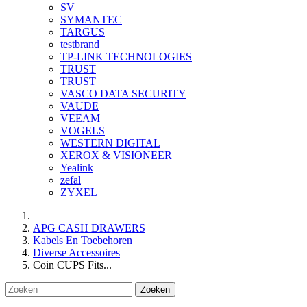
SV
SYMANTEC
TARGUS
testbrand
TP-LINK TECHNOLOGIES
TRUST
TRUST
VASCO DATA SECURITY
VAUDE
VEEAM
VOGELS
WESTERN DIGITAL
XEROX & VISIONEER
Yealink
zefal
ZYXEL
APG CASH DRAWERS
Kabels En Toebehoren
Diverse Accessoires
Coin CUPS Fits...
Zoeken