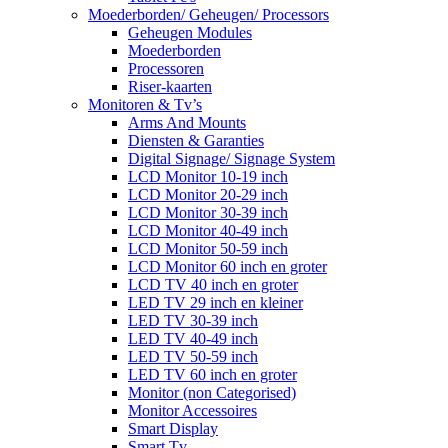
Moederborden/ Geheugen/ Processors
Geheugen Modules
Moederborden
Processoren
Riser-kaarten
Monitoren & Tv’s
Arms And Mounts
Diensten & Garanties
Digital Signage/ Signage System
LCD Monitor 10-19 inch
LCD Monitor 20-29 inch
LCD Monitor 30-39 inch
LCD Monitor 40-49 inch
LCD Monitor 50-59 inch
LCD Monitor 60 inch en groter
LCD TV 40 inch en groter
LED TV 29 inch en kleiner
LED TV 30-39 inch
LED TV 40-49 inch
LED TV 50-59 inch
LED TV 60 inch en groter
Monitor (non Categorised)
Monitor Accessoires
Smart Display
Smart Tv