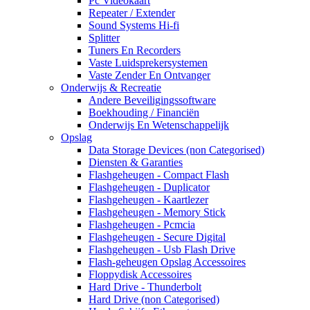
Pc Videokaart
Repeater / Extender
Sound Systems Hi-fi
Splitter
Tuners En Recorders
Vaste Luidsprekersystemen
Vaste Zender En Ontvanger
Onderwijs & Recreatie
Andere Beveiligingssoftware
Boekhouding / Financiën
Onderwijs En Wetenschappelijk
Opslag
Data Storage Devices (non Categorised)
Diensten & Garanties
Flashgeheugen - Compact Flash
Flashgeheugen - Duplicator
Flashgeheugen - Kaartlezer
Flashgeheugen - Memory Stick
Flashgeheugen - Pcmcia
Flashgeheugen - Secure Digital
Flashgeheugen - Usb Flash Drive
Flash-geheugen Opslag Accessoires
Floppydisk Accessoires
Hard Drive - Thunderbolt
Hard Drive (non Categorised)