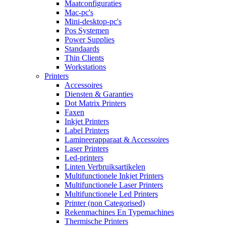
Maatconfiguraties
Mac-pc's
Mini-desktop-pc's
Pos Systemen
Power Supplies
Standaards
Thin Clients
Workstations
Printers
Accessoires
Diensten & Garanties
Dot Matrix Printers
Faxen
Inkjet Printers
Label Printers
Lamineerapparaat & Accessoires
Laser Printers
Led-printers
Linten Verbruiksartikelen
Multifunctionele Inkjet Printers
Multifunctionele Laser Printers
Multifunctionele Led Printers
Printer (non Categorised)
Rekenmachines En Typemachines
Thermische Printers