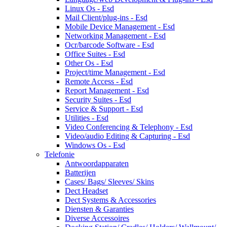
Linux Os - Esd
Mail Client/plug-ins - Esd
Mobile Device Management - Esd
Networking Management - Esd
Ocr/barcode Software - Esd
Office Suites - Esd
Other Os - Esd
Project/time Management - Esd
Remote Access - Esd
Report Management - Esd
Security Suites - Esd
Service & Support - Esd
Utilities - Esd
Video Conferencing & Telephony - Esd
Video/audio Editing & Capturing - Esd
Windows Os - Esd
Telefonie
Antwoordapparaten
Batterijen
Cases/ Bags/ Sleeves/ Skins
Dect Headset
Dect Systems & Accessories
Diensten & Garanties
Diverse Accessoires