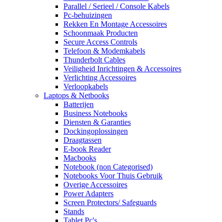
Parallel / Serieel / Console Kabels
Pc-behuizingen
Rekken En Montage Accessoires
Schoonmaak Producten
Secure Access Controls
Telefoon & Modemkabels
Thunderbolt Cables
Veiligheid Inrichtingen & Accessoires
Verlichting Accessoires
Verloopkabels
Laptops & Netbooks
Batterijen
Business Notebooks
Diensten & Garanties
Dockingoplossingen
Draagtassen
E-book Reader
Macbooks
Notebook (non Categorised)
Notebooks Voor Thuis Gebruik
Overige Accessoires
Power Adapters
Screen Protectors/ Safeguards
Stands
Tablet Pc's