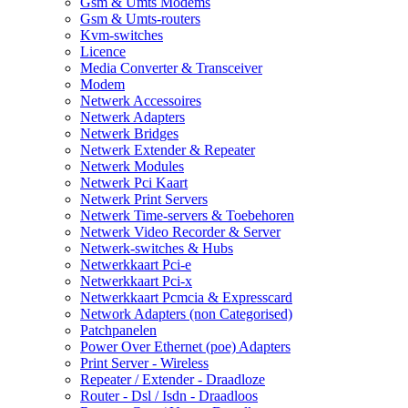
Gsm & Umts Modems
Gsm & Umts-routers
Kvm-switches
Licence
Media Converter & Transceiver
Modem
Netwerk Accessoires
Netwerk Adapters
Netwerk Bridges
Netwerk Extender & Repeater
Netwerk Modules
Netwerk Pci Kaart
Netwerk Print Servers
Netwerk Time-servers & Toebehoren
Netwerk Video Recorder & Server
Netwerk-switches & Hubs
Netwerkkaart Pci-e
Netwerkkaart Pci-x
Netwerkkaart Pcmcia & Expresscard
Network Adapters (non Categorised)
Patchpanelen
Power Over Ethernet (poe) Adapters
Print Server - Wireless
Repeater / Extender - Draadloze
Router - Dsl / Isdn - Draadloos