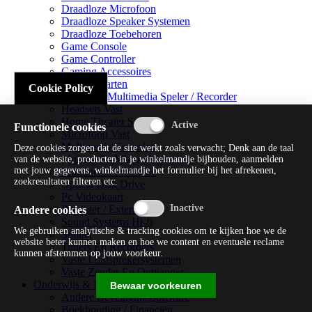
Draadloze Microfoon
Draadloze Speaker Systemen
Draadloze Toebehoren
Game Console
Game Controller
Gaming Accessoires
Geluidskaarten
Cookie Policy
Handheld Multimedia Speler / Recorder
Headsets Vast
Home Theater Systems
Functionele cookies
Microfoon Vast
Multimedia Consoles
Deze cookies zorgen dat de site werkt zoals verwacht; Denk aan de taal
Multimedia Mixer / Versterker
van de website, producten in je winkelmandje bijhouden, aanmelden
met jouw gegevens, winkelmandje het formulier bij het afrekenen,
Multimedia Productie
zoekresultaten filteren etc.
Optical Disk Drive
Pc Videokaart
Repeater / Extender
Andere cookies
Sound Systems Hi-fi
We gebruiken analytische & tracking cookies om te kijken hoe we de
Splitter
website beter kunnen maken en hoe we content en eventuele reclame
Tuners En Recorders
kunnen afstemmen op jouw voorkeur.
Vaste Luidsprekersystemen
Vaste Zender En Ontvanger
Onderwijs & Recreatie
Bewaar voorkeuren
Andere Beveiligingssoftware
Boekhouding / Financiën