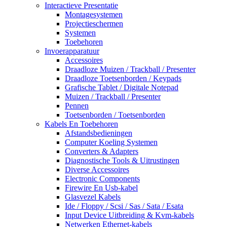
Interactieve Presentatie
Montagesystemen
Projectieschermen
Systemen
Toebehoren
Invoerapparatuur
Accessoires
Draadloze Muizen / Trackball / Presenter
Draadloze Toetsenborden / Keypads
Grafische Tablet / Digitale Notepad
Muizen / Trackball / Presenter
Pennen
Toetsenborden / Toetsenborden
Kabels En Toebehoren
Afstandsbedieningen
Computer Koeling Systemen
Converters & Adapters
Diagnostische Tools & Uitrustingen
Diverse Accessoires
Electronic Components
Firewire En Usb-kabel
Glasvezel Kabels
Ide / Floppy / Scsi / Sas / Sata / Esata
Input Device Uitbreiding & Kvm-kabels
Netwerken Ethernet-kabels