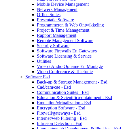
Mobile Device Management
Netwerk Management
Office Suites
Presentatie Software
Programmeren & Web Ontwikkeling
Project & Time Management
Rapport Management
Remote Management Software
Security Software
Software Firewalls En Gateways
Software Licensing & Service
Utilities
Video / Audio Opname En Montage
Video Conference & Telefonie
Software Esd
Back-up & Storage Management - Esd
Cad/cam/cae - Esd
Communication Suites - Esd
Education & Scientific/edutainment - Esd
Emulation/virtualization - Esd
Encryption Software - Esd
Firewall/gateways - Esd
Internet/web Filtering - Esd
Intrusion Detection - Esd
Language/web Development & Plug-ins - Esd