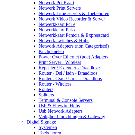
Netwerk Pci Kaart
Netwerk Print Servers
Netwerk Time-servers & Toebehoren
Netwerk Video Recorder & Server
Netwerkkaart Pci-e
Netwerkkaart Pci-x
Netwerkkaart Pcmcia & Expresscard
Netwerk-switches & Hubs
Network Adapters (non Categorised)
Patchpanelen
Power Over Ethernet (poe) Adapters
Print Server - Wireless
Repeater / Extender - Draadloze
Router - Dsl / Isdn - Draadloos
Router - Gsm / Umts - Draadloos
Router - Wireless
Routers
Splitters
Terminal & Console Servers
Usb & Firewire Hubs
Usb Network Adapters
Veiligheid Inrichtingen & Gateway
Digital Signage
Systemen
Toebehoren