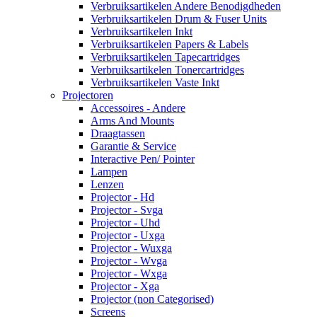
Verbruiksartikelen Andere Benodigdheden
Verbruiksartikelen Drum & Fuser Units
Verbruiksartikelen Inkt
Verbruiksartikelen Papers & Labels
Verbruiksartikelen Tapecartridges
Verbruiksartikelen Tonercartridges
Verbruiksartikelen Vaste Inkt
Projectoren
Accessoires - Andere
Arms And Mounts
Draagtassen
Garantie & Service
Interactive Pen/ Pointer
Lampen
Lenzen
Projector - Hd
Projector - Svga
Projector - Uhd
Projector - Uxga
Projector - Wuxga
Projector - Wvga
Projector - Wxga
Projector - Xga
Projector (non Categorised)
Screens