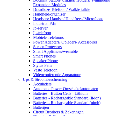
Docking Station/ Cradles/ Holders/ Wallmount/
Expansion Modules
Draadloze Telefoon / Walkie-talkie
Handheld/organizer
Headsets/ Handset/ Handfrees/ Microfoons
Industrial Pda
Ip-server
Ip-telefoon
Mobiele Telefoons
Power Adapters/ Opladers/ Accessoires
Screen Protectors
Smart Appliances/wearable
Smart Phones
Speaker Phone
Stylus Pens
Vaste Telefoon
Videoconferentie Apparatuur
Ups & Stroombescherming
Acculaders
Automatic Power Omschakelautomaten
Batteries - Button Cells - Lithium
Batteries - Rechargeable Standard (li-ion)
Batteries - Rechargeable Standard (nimh)
Batterijen
Circuit Breakers & Zekeringen