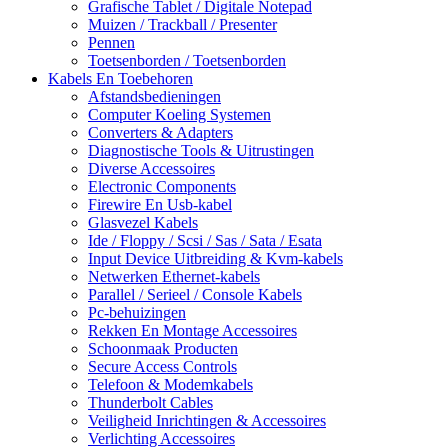
Grafische Tablet / Digitale Notepad
Muizen / Trackball / Presenter
Pennen
Toetsenborden / Toetsenborden
Kabels En Toebehoren
Afstandsbedieningen
Computer Koeling Systemen
Converters & Adapters
Diagnostische Tools & Uitrustingen
Diverse Accessoires
Electronic Components
Firewire En Usb-kabel
Glasvezel Kabels
Ide / Floppy / Scsi / Sas / Sata / Esata
Input Device Uitbreiding & Kvm-kabels
Netwerken Ethernet-kabels
Parallel / Serieel / Console Kabels
Pc-behuizingen
Rekken En Montage Accessoires
Schoonmaak Producten
Secure Access Controls
Telefoon & Modemkabels
Thunderbolt Cables
Veiligheid Inrichtingen & Accessoires
Verlichting Accessoires