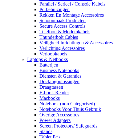
Parallel / Serieel / Console Kabels
Pc-behuizingen
Rekken En Montage Accessoires
Schoonmaak Producten
Secure Access Controls
Telefoon & Modemkabels
Thunderbolt Cables
Veiligheid Inrichtingen & Accessoires
Verlichting Accessoires
Verloopkabels
Laptops & Netbooks
Batterijen
Business Notebooks
Diensten & Garanties
Dockingoplossingen
Draagtassen
E-book Reader
Macbooks
Notebook (non Categorised)
Notebooks Voor Thuis Gebruik
Overige Accessoires
Power Adapters
Screen Protectors/ Safeguards
Stands
Tablet Pc's