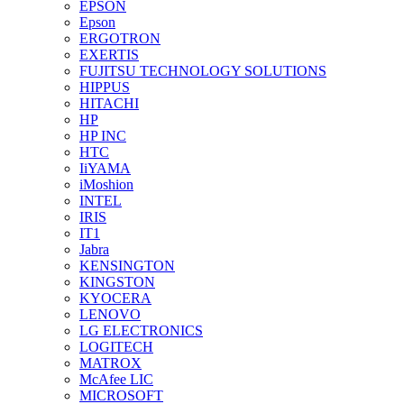
EPSON
Epson
ERGOTRON
EXERTIS
FUJITSU TECHNOLOGY SOLUTIONS
HIPPUS
HITACHI
HP
HP INC
HTC
IiYAMA
iMoshion
INTEL
IRIS
IT1
Jabra
KENSINGTON
KINGSTON
KYOCERA
LENOVO
LG ELECTRONICS
LOGITECH
MATROX
McAfee LIC
MICROSOFT