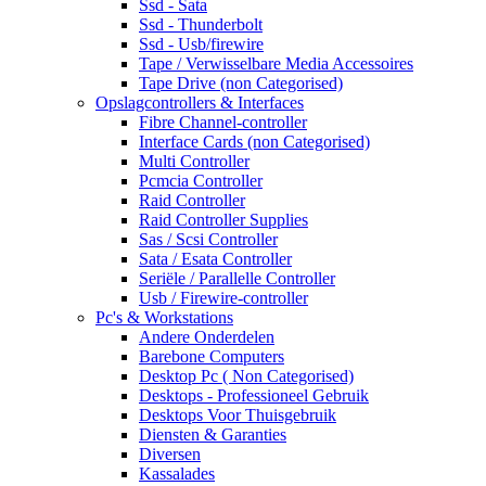
Ssd - Sata
Ssd - Thunderbolt
Ssd - Usb/firewire
Tape / Verwisselbare Media Accessoires
Tape Drive (non Categorised)
Opslagcontrollers & Interfaces
Fibre Channel-controller
Interface Cards (non Categorised)
Multi Controller
Pcmcia Controller
Raid Controller
Raid Controller Supplies
Sas / Scsi Controller
Sata / Esata Controller
Seriële / Parallelle Controller
Usb / Firewire-controller
Pc's & Workstations
Andere Onderdelen
Barebone Computers
Desktop Pc ( Non Categorised)
Desktops - Professioneel Gebruik
Desktops Voor Thuisgebruik
Diensten & Garanties
Diversen
Kassalades