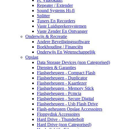
Pc Videokaart
Repeater / Extender
Sound Systems Hi-fi
Splitter
Tuners En Recorders
Vaste Luidsprekersystemen
Vaste Zender En Ontvanger
Onderwijs & Recreatie
Andere Beveiligingssoftware
Boekhouding / Financiën
Onderwijs En Wetenschappelijk
Opslag
Data Storage Devices (non Categorised)
Diensten & Garanties
Flashgeheugen - Compact Flash
Flashgeheugen - Duplicator
Flashgeheugen - Kaartlezer
Flashgeheugen - Memory Stick
Flashgeheugen - Pcmcia
Flashgeheugen - Secure Digital
Flashgeheugen - Usb Flash Drive
Flash-geheugen Opslag Accessoires
Floppydisk Accessoires
Hard Drive - Thunderbolt
Hard Drive (non Categorised)