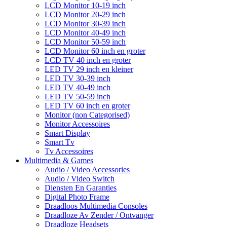
LCD Monitor 10-19 inch
LCD Monitor 20-29 inch
LCD Monitor 30-39 inch
LCD Monitor 40-49 inch
LCD Monitor 50-59 inch
LCD Monitor 60 inch en groter
LCD TV 40 inch en groter
LED TV 29 inch en kleiner
LED TV 30-39 inch
LED TV 40-49 inch
LED TV 50-59 inch
LED TV 60 inch en groter
Monitor (non Categorised)
Monitor Accessoires
Smart Display
Smart Tv
Tv Accessoires
Multimedia & Games
Audio / Video Accessories
Audio / Video Switch
Diensten En Garanties
Digital Photo Frame
Draadloos Multimedia Consoles
Draadloze Av Zender / Ontvanger
Draadloze Headsets