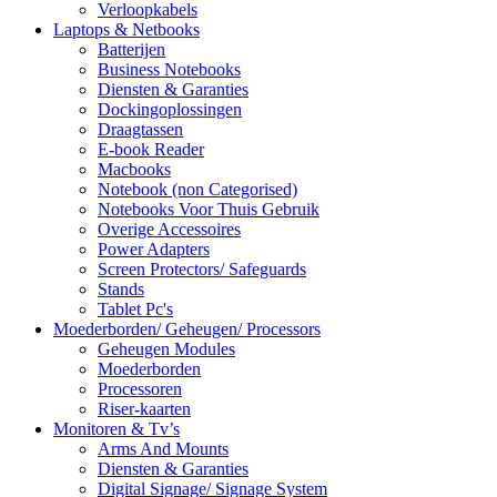
Verloopkabels
Laptops & Netbooks
Batterijen
Business Notebooks
Diensten & Garanties
Dockingoplossingen
Draagtassen
E-book Reader
Macbooks
Notebook (non Categorised)
Notebooks Voor Thuis Gebruik
Overige Accessoires
Power Adapters
Screen Protectors/ Safeguards
Stands
Tablet Pc's
Moederborden/ Geheugen/ Processors
Geheugen Modules
Moederborden
Processoren
Riser-kaarten
Monitoren & Tv’s
Arms And Mounts
Diensten & Garanties
Digital Signage/ Signage System