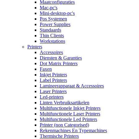
Maatconfiguraties
Mac-pc's
Mini-desktop-pc's
Pos Systemen
Power Supplies
Standaards
Thin Clients
Workstations
Printers
Accessoires
Diensten & Garanties
Dot Matrix Printers
Faxen
Inkjet Printers
Label Printers
Lamineerapparaat & Accessoires
Laser Printers
Led-printers
Linten Verbruiksartikelen
Multifunctionele Inkjet Printers
Multifunctionele Laser Printers
Multifunctionele Led Printers
Printer (non Categorised)
Rekenmachines En Typemachines
Thermische Printers