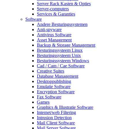
Server Rack Kasten & Opties
Server-computers
Services & Garanties
Software
Andere Besturingssystemen
Anti-spyware
Antivirus Software
Asset Management
Backup & Storage Management
Besturingssysteem Linux
Besturingssysteem Unix
Besturingssysteem Windows
Cad / Cam / Cae Software
Creative Suites
Database Management
Desktoppublishing
Emulatie Software
Encryption Software
Fax Software
Games
Graphics & Illustratie Software
Internet/web Filtering
Intrusion Detection
Mail Client Software
Mail Server Software