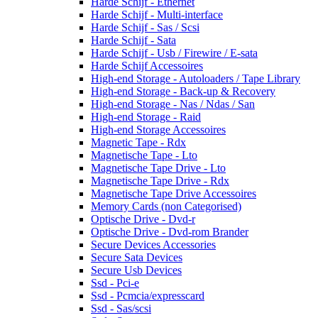
Harde Schijf - Ethernet
Harde Schijf - Multi-interface
Harde Schijf - Sas / Scsi
Harde Schijf - Sata
Harde Schijf - Usb / Firewire / E-sata
Harde Schijf Accessoires
High-end Storage - Autoloaders / Tape Library
High-end Storage - Back-up & Recovery
High-end Storage - Nas / Ndas / San
High-end Storage - Raid
High-end Storage Accessoires
Magnetic Tape - Rdx
Magnetische Tape - Lto
Magnetische Tape Drive - Lto
Magnetische Tape Drive - Rdx
Magnetische Tape Drive Accessoires
Memory Cards (non Categorised)
Optische Drive - Dvd-r
Optische Drive - Dvd-rom Brander
Secure Devices Accessories
Secure Sata Devices
Secure Usb Devices
Ssd - Pci-e
Ssd - Pcmcia/expresscard
Ssd - Sas/scsi