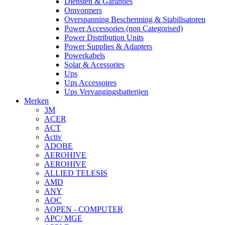
Diensten & Garanties
Omvormers
Overspanning Bescherming & Stabilisatoren
Power Accessories (non Categorised)
Power Distribution Units
Power Supplies & Adapters
Powerkabels
Solar & Acessories
Ups
Ups Accessoires
Ups Vervangingsbatterijen
Merken
3M
ACER
ACT
Activ
ADOBE
AEROHIVE
AEROHIVE
ALLIED TELESIS
AMD
ANY
AOC
AOPEN - COMPUTER
APC/ MGE