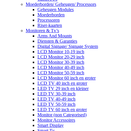
Moederborden/ Geheugen/ Processors
Geheugen Modules
Moederborden
Processoren
Riser-kaarten
Monitoren & Tv’s
Arms And Mounts
Diensten & Garanties
Digital Signage/ Signage System
LCD Monitor 10-19 inch
LCD Monitor 20-29 inch
LCD Monitor 30-39 inch
LCD Monitor 40-49 inch
LCD Monitor 50-59 inch
LCD Monitor 60 inch en groter
LCD TV 40 inch en groter
LED TV 29 inch en kleiner
LED TV 30-39 inch
LED TV 40-49 inch
LED TV 50-59 inch
LED TV 60 inch en groter
Monitor (non Categorised)
Monitor Accessoires
Smart Display
Smart Tv