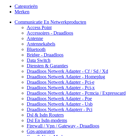
Categorieën
Merken
Communicatie En Netwerkproducten
Access Point
Accessoires - Draadloos
Antenne
Antennekabels
Bluetooth
Bridge - Draadloos
Data Switch
Diensten & Garanties
Draadloos Netwerk Adapter - Cf / Sd / Xd
Draadloos Netwerk Adapter - Homeplug
Draadloos Netwerk Adapter - Pci-e
Draadloos Netwerk Adapter - Pci-x
Draadloos Netwerk Adapter - Pcmcia / Expresscard
Draadloos Netwerk Adapter - Poe
Draadloos Netwerk Adapter - Usb
Draadloos Netwerk Adapterr - Pci
Dsl & Isdn Routers
Dsl En Isdn-modems
Firewall / Vpn / Gateway - Draadloos
Gps-apparaten