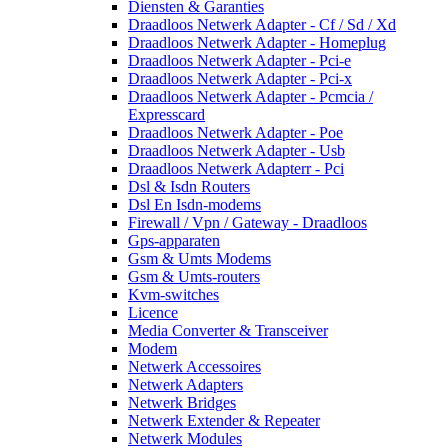
Diensten & Garanties
Draadloos Netwerk Adapter - Cf / Sd / Xd
Draadloos Netwerk Adapter - Homeplug
Draadloos Netwerk Adapter - Pci-e
Draadloos Netwerk Adapter - Pci-x
Draadloos Netwerk Adapter - Pcmcia /
Expresscard
Draadloos Netwerk Adapter - Poe
Draadloos Netwerk Adapter - Usb
Draadloos Netwerk Adapterr - Pci
Dsl & Isdn Routers
Dsl En Isdn-modems
Firewall / Vpn / Gateway - Draadloos
Gps-apparaten
Gsm & Umts Modems
Gsm & Umts-routers
Kvm-switches
Licence
Media Converter & Transceiver
Modem
Netwerk Accessoires
Netwerk Adapters
Netwerk Bridges
Netwerk Extender & Repeater
Netwerk Modules