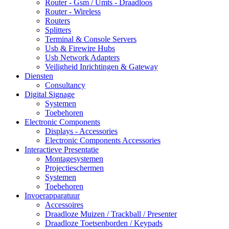
Router - Gsm / Umts - Draadloos
Router - Wireless
Routers
Splitters
Terminal & Console Servers
Usb & Firewire Hubs
Usb Network Adapters
Veiligheid Inrichtingen & Gateway
Diensten
Consultancy
Digital Signage
Systemen
Toebehoren
Electronic Components
Displays - Accessories
Electronic Components Accessories
Interactieve Presentatie
Montagesystemen
Projectieschermen
Systemen
Toebehoren
Invoerapparatuur
Accessoires
Draadloze Muizen / Trackball / Presenter
Draadloze Toetsenborden / Keypads