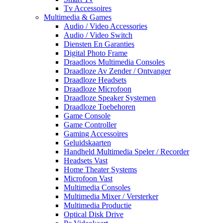
Tv Accessoires
Multimedia & Games
Audio / Video Accessories
Audio / Video Switch
Diensten En Garanties
Digital Photo Frame
Draadloos Multimedia Consoles
Draadloze Av Zender / Ontvanger
Draadloze Headsets
Draadloze Microfoon
Draadloze Speaker Systemen
Draadloze Toebehoren
Game Console
Game Controller
Gaming Accessoires
Geluidskaarten
Handheld Multimedia Speler / Recorder
Headsets Vast
Home Theater Systems
Microfoon Vast
Multimedia Consoles
Multimedia Mixer / Versterker
Multimedia Productie
Optical Disk Drive