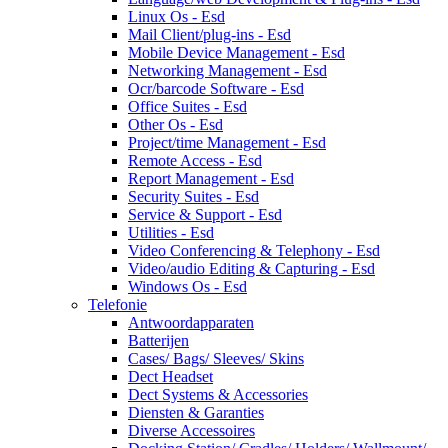
Linux Os - Esd
Mail Client/plug-ins - Esd
Mobile Device Management - Esd
Networking Management - Esd
Ocr/barcode Software - Esd
Office Suites - Esd
Other Os - Esd
Project/time Management - Esd
Remote Access - Esd
Report Management - Esd
Security Suites - Esd
Service & Support - Esd
Utilities - Esd
Video Conferencing & Telephony - Esd
Video/audio Editing & Capturing - Esd
Windows Os - Esd
Telefonie
Antwoordapparaten
Batterijen
Cases/ Bags/ Sleeves/ Skins
Dect Headset
Dect Systems & Accessories
Diensten & Garanties
Diverse Accessoires