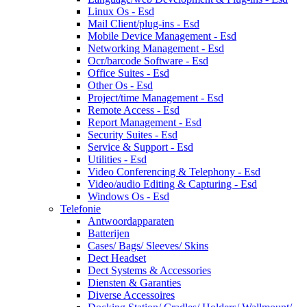
Linux Os - Esd
Mail Client/plug-ins - Esd
Mobile Device Management - Esd
Networking Management - Esd
Ocr/barcode Software - Esd
Office Suites - Esd
Other Os - Esd
Project/time Management - Esd
Remote Access - Esd
Report Management - Esd
Security Suites - Esd
Service & Support - Esd
Utilities - Esd
Video Conferencing & Telephony - Esd
Video/audio Editing & Capturing - Esd
Windows Os - Esd
Telefonie
Antwoordapparaten
Batterijen
Cases/ Bags/ Sleeves/ Skins
Dect Headset
Dect Systems & Accessories
Diensten & Garanties
Diverse Accessoires