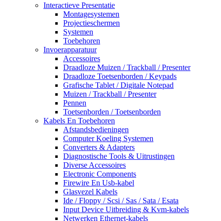
Interactieve Presentatie
Montagesystemen
Projectieschermen
Systemen
Toebehoren
Invoerapparatuur
Accessoires
Draadloze Muizen / Trackball / Presenter
Draadloze Toetsenborden / Keypads
Grafische Tablet / Digitale Notepad
Muizen / Trackball / Presenter
Pennen
Toetsenborden / Toetsenborden
Kabels En Toebehoren
Afstandsbedieningen
Computer Koeling Systemen
Converters & Adapters
Diagnostische Tools & Uitrustingen
Diverse Accessoires
Electronic Components
Firewire En Usb-kabel
Glasvezel Kabels
Ide / Floppy / Scsi / Sas / Sata / Esata
Input Device Uitbreiding & Kvm-kabels
Netwerken Ethernet-kabels