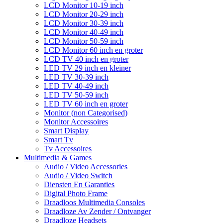
LCD Monitor 10-19 inch
LCD Monitor 20-29 inch
LCD Monitor 30-39 inch
LCD Monitor 40-49 inch
LCD Monitor 50-59 inch
LCD Monitor 60 inch en groter
LCD TV 40 inch en groter
LED TV 29 inch en kleiner
LED TV 30-39 inch
LED TV 40-49 inch
LED TV 50-59 inch
LED TV 60 inch en groter
Monitor (non Categorised)
Monitor Accessoires
Smart Display
Smart Tv
Tv Accessoires
Multimedia & Games
Audio / Video Accessories
Audio / Video Switch
Diensten En Garanties
Digital Photo Frame
Draadloos Multimedia Consoles
Draadloze Av Zender / Ontvanger
Draadloze Headsets