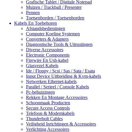
Grafische Tablet / Digitale Notepad
Muizen / Trackball / Presenter
Pennen
Toetsenborden / Toetsenborden
Kabels En Toebehoren
Afstandsbedieningen
Computer Koeling Systemen
Converters & Adapters
Diagnostische Tools & Uitrustingen
Diverse Accessoires
Electronic Components
Firewire En Usb-kabel
Glasvezel Kabels
Ide / Floppy / Scsi / Sas / Sata / Esata
Input Device Uitbreiding & Kvm-kabels
Netwerken Ethernet-kabels
Parallel / Serieel / Console Kabels
Pc-behuizingen
Rekken En Montage Accessoires
Schoonmaak Producten
Secure Access Controls
Telefoon & Modemkabels
Thunderbolt Cables
Veiligheid Inrichtingen & Accessoires
Verlichting Accessoires