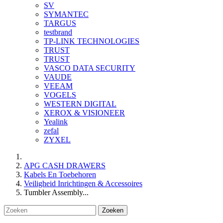
SV
SYMANTEC
TARGUS
testbrand
TP-LINK TECHNOLOGIES
TRUST
TRUST
VASCO DATA SECURITY
VAUDE
VEEAM
VOGELS
WESTERN DIGITAL
XEROX & VISIONEER
Yealink
zefal
ZYXEL
APG CASH DRAWERS
Kabels En Toebehoren
Veiligheid Inrichtingen & Accessoires
Tumbler Assembly...
Zoeken