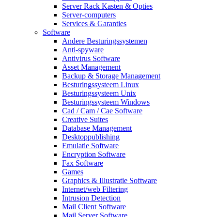
Server Rack Kasten & Opties
Server-computers
Services & Garanties
Software
Andere Besturingssystemen
Anti-spyware
Antivirus Software
Asset Management
Backup & Storage Management
Besturingssysteem Linux
Besturingssysteem Unix
Besturingssysteem Windows
Cad / Cam / Cae Software
Creative Suites
Database Management
Desktoppublishing
Emulatie Software
Encryption Software
Fax Software
Games
Graphics & Illustratie Software
Internet/web Filtering
Intrusion Detection
Mail Client Software
Mail Server Software