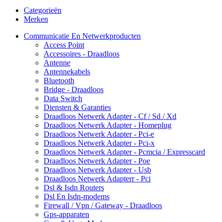
Categorieën
Merken
Communicatie En Netwerkproducten
Access Point
Accessoires - Draadloos
Antenne
Antennekabels
Bluetooth
Bridge - Draadloos
Data Switch
Diensten & Garanties
Draadloos Netwerk Adapter - Cf / Sd / Xd
Draadloos Netwerk Adapter - Homeplug
Draadloos Netwerk Adapter - Pci-e
Draadloos Netwerk Adapter - Pci-x
Draadloos Netwerk Adapter - Pcmcia / Expresscard
Draadloos Netwerk Adapter - Poe
Draadloos Netwerk Adapter - Usb
Draadloos Netwerk Adapterr - Pci
Dsl & Isdn Routers
Dsl En Isdn-modems
Firewall / Vpn / Gateway - Draadloos
Gps-apparaten