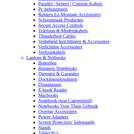
Parallel / Serieel / Console Kabels
Pc-behuizingen
Rekken En Montage Accessoires
Schoonmaak Producten
Secure Access Controls
Telefoon & Modemkabels
Thunderbolt Cables
Veiligheid Inrichtingen & Accessoires
Verlichting Accessoires
Verloopkabels
Laptops & Netbooks
Batterijen
Business Notebooks
Diensten & Garanties
Dockingoplossingen
Draagtassen
E-book Reader
Macbooks
Notebook (non Categorised)
Notebooks Voor Thuis Gebruik
Overige Accessoires
Power Adapters
Screen Protectors/ Safeguards
Stands
Tablet Pc's