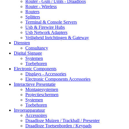
Router - Gsm / Umts - Draadloos
Router - Wireless
Routers
Splitters
Terminal & Console Servers
Usb & Firewire Hubs
Usb Network Adapters
Veiligheid Inrichtingen & Gateway
Diensten
Consultancy
Digital Signage
Systemen
Toebehoren
Electronic Components
Displays - Accessories
Electronic Components Accessories
Interactieve Presentatie
Montagesystemen
Projectieschermen
Systemen
Toebehoren
Invoerapparatuur
Accessoires
Draadloze Muizen / Trackball / Presenter
Draadloze Toetsenborden / Keypads