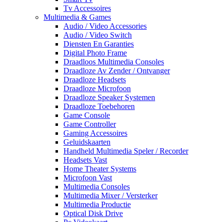
Tv Accessoires
Multimedia & Games
Audio / Video Accessories
Audio / Video Switch
Diensten En Garanties
Digital Photo Frame
Draadloos Multimedia Consoles
Draadloze Av Zender / Ontvanger
Draadloze Headsets
Draadloze Microfoon
Draadloze Speaker Systemen
Draadloze Toebehoren
Game Console
Game Controller
Gaming Accessoires
Geluidskaarten
Handheld Multimedia Speler / Recorder
Headsets Vast
Home Theater Systems
Microfoon Vast
Multimedia Consoles
Multimedia Mixer / Versterker
Multimedia Productie
Optical Disk Drive