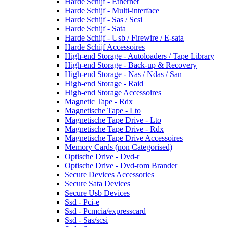
Harde Schijf - Ethernet
Harde Schijf - Multi-interface
Harde Schijf - Sas / Scsi
Harde Schijf - Sata
Harde Schijf - Usb / Firewire / E-sata
Harde Schijf Accessoires
High-end Storage - Autoloaders / Tape Library
High-end Storage - Back-up & Recovery
High-end Storage - Nas / Ndas / San
High-end Storage - Raid
High-end Storage Accessoires
Magnetic Tape - Rdx
Magnetische Tape - Lto
Magnetische Tape Drive - Lto
Magnetische Tape Drive - Rdx
Magnetische Tape Drive Accessoires
Memory Cards (non Categorised)
Optische Drive - Dvd-r
Optische Drive - Dvd-rom Brander
Secure Devices Accessories
Secure Sata Devices
Secure Usb Devices
Ssd - Pci-e
Ssd - Pcmcia/expresscard
Ssd - Sas/scsi