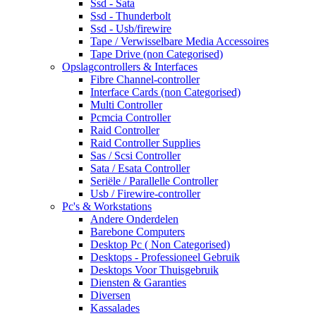
Ssd - Sata
Ssd - Thunderbolt
Ssd - Usb/firewire
Tape / Verwisselbare Media Accessoires
Tape Drive (non Categorised)
Opslagcontrollers & Interfaces
Fibre Channel-controller
Interface Cards (non Categorised)
Multi Controller
Pcmcia Controller
Raid Controller
Raid Controller Supplies
Sas / Scsi Controller
Sata / Esata Controller
Seriële / Parallelle Controller
Usb / Firewire-controller
Pc's & Workstations
Andere Onderdelen
Barebone Computers
Desktop Pc ( Non Categorised)
Desktops - Professioneel Gebruik
Desktops Voor Thuisgebruik
Diensten & Garanties
Diversen
Kassalades