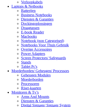
Verloopkabels
Laptops & Netbooks
Batterijen
Business Notebooks
Diensten & Garanties
Dockingoplossingen
Draagtassen
E-book Reader
Macbooks
Notebook (non Categorised)
Notebooks Voor Thuis Gebruik
Overige Accessoires
Power Adapters
Screen Protectors/ Safeguards
Stands
Tablet Pc's
Moederborden/ Geheugen/ Processors
Geheugen Modules
Moederborden
Processoren
Riser-kaarten
Monitoren & Tv’s
Arms And Mounts
Diensten & Garanties
Digital Signage/ Signage System