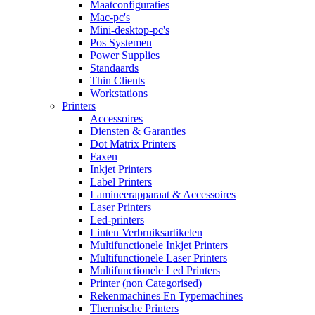
Maatconfiguraties
Mac-pc's
Mini-desktop-pc's
Pos Systemen
Power Supplies
Standaards
Thin Clients
Workstations
Printers
Accessoires
Diensten & Garanties
Dot Matrix Printers
Faxen
Inkjet Printers
Label Printers
Lamineerapparaat & Accessoires
Laser Printers
Led-printers
Linten Verbruiksartikelen
Multifunctionele Inkjet Printers
Multifunctionele Laser Printers
Multifunctionele Led Printers
Printer (non Categorised)
Rekenmachines En Typemachines
Thermische Printers