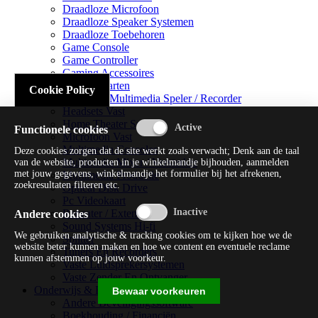
Draadloze Microfoon
Draadloze Speaker Systemen
Draadloze Toebehoren
Game Console
Game Controller
Gaming Accessoires
Geluidskaarten
Cookie Policy
Handheld Multimedia Speler / Recorder
Headsets Vast
Home Theater Systems
Functionele cookies
Microfoon Vast
Multimedia Consoles
Deze cookies zorgen dat de site werkt zoals verwacht; Denk aan de taal
Multimedia Mixer / Versterker
van de website, producten in je winkelmandje bijhouden, aanmelden
met jouw gegevens, winkelmandje het formulier bij het afrekenen,
Multimedia Productie
zoekresultaten filteren etc.
Optical Disk Drive
Pc Videokaart
Repeater / Extender
Andere cookies
Sound Systems Hi-fi
We gebruiken analytische & tracking cookies om te kijken hoe we de
Splitter
website beter kunnen maken en hoe we content en eventuele reclame
Tuners En Recorders
kunnen afstemmen op jouw voorkeur.
Vaste Luidsprekersystemen
Vaste Zender En Ontvanger
Onderwijs & Recreatie
Bewaar voorkeuren
Andere Beveiligingssoftware
Boekhouding / Financiën