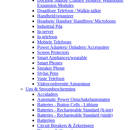
Docking Station/ Cradles/ Holders/ Wallmount/
Expansion Modules
Draadloze Telefoon / Walkie-talkie
Handheld/organizer
Headsets/ Handset/ Handfrees/ Microfoons
Industrial Pda
Ip-server
Ip-telefoon
Mobiele Telefoons
Power Adapters/ Opladers/ Accessoires
Screen Protectors
Smart Appliances/wearable
Smart Phones
Speaker Phone
Stylus Pens
Vaste Telefoon
Videoconferentie Apparatuur
Ups & Stroombescherming
Acculaders
Automatic Power Omschakelautomaten
Batteries - Button Cells - Lithium
Batteries - Rechargeable Standard (li-ion)
Batteries - Rechargeable Standard (nimh)
Batterijen
Circuit Breakers & Zekeringen