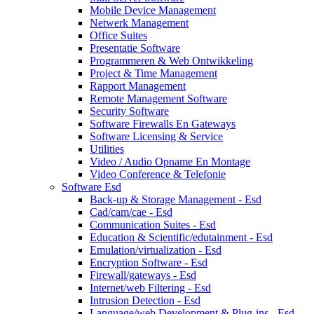
Mobile Device Management
Netwerk Management
Office Suites
Presentatie Software
Programmeren & Web Ontwikkeling
Project & Time Management
Rapport Management
Remote Management Software
Security Software
Software Firewalls En Gateways
Software Licensing & Service
Utilities
Video / Audio Opname En Montage
Video Conference & Telefonie
Software Esd
Back-up & Storage Management - Esd
Cad/cam/cae - Esd
Communication Suites - Esd
Education & Scientific/edutainment - Esd
Emulation/virtualization - Esd
Encryption Software - Esd
Firewall/gateways - Esd
Internet/web Filtering - Esd
Intrusion Detection - Esd
Language/web Development & Plug-ins - Esd