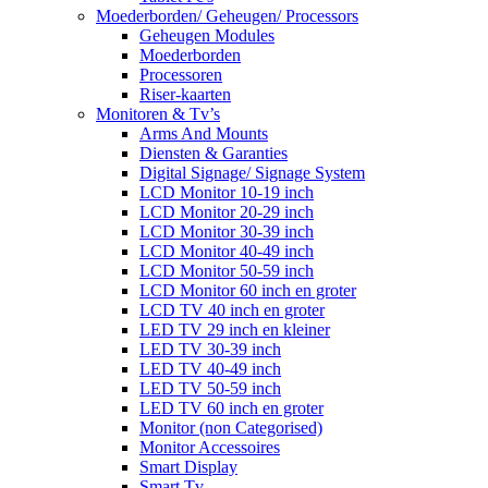
Moederborden/ Geheugen/ Processors
Geheugen Modules
Moederborden
Processoren
Riser-kaarten
Monitoren & Tv’s
Arms And Mounts
Diensten & Garanties
Digital Signage/ Signage System
LCD Monitor 10-19 inch
LCD Monitor 20-29 inch
LCD Monitor 30-39 inch
LCD Monitor 40-49 inch
LCD Monitor 50-59 inch
LCD Monitor 60 inch en groter
LCD TV 40 inch en groter
LED TV 29 inch en kleiner
LED TV 30-39 inch
LED TV 40-49 inch
LED TV 50-59 inch
LED TV 60 inch en groter
Monitor (non Categorised)
Monitor Accessoires
Smart Display
Smart Tv