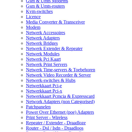
Gsm & Umts Modems
Gsm & Umts-routers
Kvm-switches
Licence
Media Converter & Transceiver
Modem
Netwerk Accessoires
Netwerk Adapters
Netwerk Bridges
Netwerk Extender & Repeater
Netwerk Modules
Netwerk Pci Kaart
Netwerk Print Servers
Netwerk Time-servers & Toebehoren
Netwerk Video Recorder & Server
Netwerk-switches & Hubs
Netwerkkaart Pci-e
Netwerkkaart Pci-x
Netwerkkaart Pcmcia & Expresscard
Network Adapters (non Categorised)
Patchpanelen
Power Over Ethernet (poe) Adapters
Print Server - Wireless
Repeater / Extender - Draadloze
Router - Dsl / Isdn - Draadloos