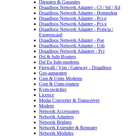
Diensten & Garanties
Draadloos Netwerk Adapter - Cf / Sd / Xd
Draadloos Netwerk Adapter - Homeplug
Draadloos Netwerk Adapter - Pci-e
Draadloos Netwerk Adapter - Pci-x
Draadloos Netwerk Adapter - Pcmcia /
Expresscard
Draadloos Netwerk Adapter - Poe
Draadloos Netwerk Adapter - Usb
Draadloos Netwerk Adapterr - Pci
Dsl & Isdn Routers
Dsl En Isdn-modems
Firewall / Vpn / Gateway - Draadloos
Gps-apparaten
Gsm & Umts Modems
Gsm & Umts-routers
Kvm-switches
Licence
Media Converter & Transceiver
Modem
Netwerk Accessoires
Netwerk Adapters
Netwerk Bridges
Netwerk Extender & Repeater
Netwerk Modules