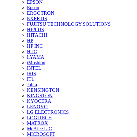
EPSON
Epson
ERGOTRON
EXERTIS
FUJITSU TECHNOLOGY SOLUTIONS
HIPPUS
HITACHI
HP
HP INC
HTC
IiYAMA
iMoshion
INTEL
IRIS
IT1
Jabra
KENSINGTON
KINGSTON
KYOCERA
LENOVO
LG ELECTRONICS
LOGITECH
MATROX
McAfee LIC
MICROSOFT