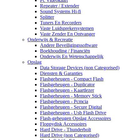
Pc Videokaart
Repeater / Extender
Sound Systems Hi-fi
Splitter
Tuners En Recorders
Vaste Luidsprekersystemen
Vaste Zender En Ontvanger
Onderwijs & Recreatie
Andere Beveiligingssoftware
Boekhouding / Financiën
Onderwijs En Wetenschappelijk
Opslag
Data Storage Devices (non Categorised)
Diensten & Garanties
Flashgeheugen - Compact Flash
Flashgeheugen - Duplicator
Flashgeheugen - Kaartlezer
Flashgeheugen - Memory Stick
Flashgeheugen - Pcmcia
Flashgeheugen - Secure Digital
Flashgeheugen - Usb Flash Drive
Flash-geheugen Opslag Accessoires
Floppydisk Accessoires
Hard Drive - Thunderbolt
Hard Drive (non Categorised)