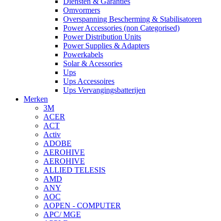
Diensten & Garanties
Omvormers
Overspanning Bescherming & Stabilisatoren
Power Accessories (non Categorised)
Power Distribution Units
Power Supplies & Adapters
Powerkabels
Solar & Acessories
Ups
Ups Accessoires
Ups Vervangingsbatterijen
Merken
3M
ACER
ACT
Activ
ADOBE
AEROHIVE
AEROHIVE
ALLIED TELESIS
AMD
ANY
AOC
AOPEN - COMPUTER
APC/ MGE