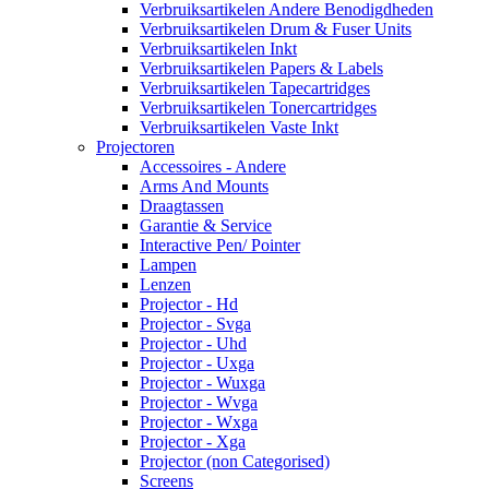
Verbruiksartikelen Andere Benodigdheden
Verbruiksartikelen Drum & Fuser Units
Verbruiksartikelen Inkt
Verbruiksartikelen Papers & Labels
Verbruiksartikelen Tapecartridges
Verbruiksartikelen Tonercartridges
Verbruiksartikelen Vaste Inkt
Projectoren
Accessoires - Andere
Arms And Mounts
Draagtassen
Garantie & Service
Interactive Pen/ Pointer
Lampen
Lenzen
Projector - Hd
Projector - Svga
Projector - Uhd
Projector - Uxga
Projector - Wuxga
Projector - Wvga
Projector - Wxga
Projector - Xga
Projector (non Categorised)
Screens