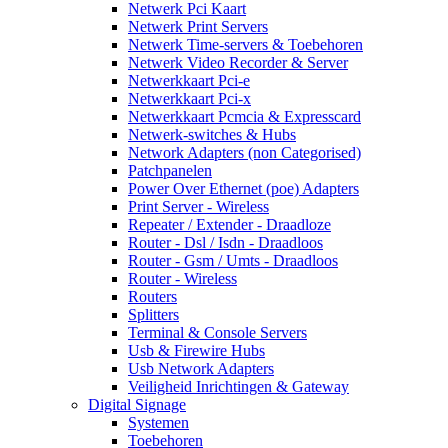
Netwerk Pci Kaart
Netwerk Print Servers
Netwerk Time-servers & Toebehoren
Netwerk Video Recorder & Server
Netwerkkaart Pci-e
Netwerkkaart Pci-x
Netwerkkaart Pcmcia & Expresscard
Netwerk-switches & Hubs
Network Adapters (non Categorised)
Patchpanelen
Power Over Ethernet (poe) Adapters
Print Server - Wireless
Repeater / Extender - Draadloze
Router - Dsl / Isdn - Draadloos
Router - Gsm / Umts - Draadloos
Router - Wireless
Routers
Splitters
Terminal & Console Servers
Usb & Firewire Hubs
Usb Network Adapters
Veiligheid Inrichtingen & Gateway
Digital Signage
Systemen
Toebehoren