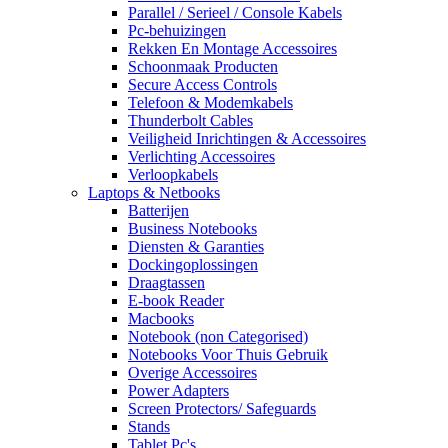
Parallel / Serieel / Console Kabels
Pc-behuizingen
Rekken En Montage Accessoires
Schoonmaak Producten
Secure Access Controls
Telefoon & Modemkabels
Thunderbolt Cables
Veiligheid Inrichtingen & Accessoires
Verlichting Accessoires
Verloopkabels
Laptops & Netbooks
Batterijen
Business Notebooks
Diensten & Garanties
Dockingoplossingen
Draagtassen
E-book Reader
Macbooks
Notebook (non Categorised)
Notebooks Voor Thuis Gebruik
Overige Accessoires
Power Adapters
Screen Protectors/ Safeguards
Stands
Tablet Pc's