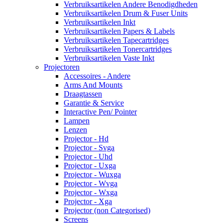
Verbruiksartikelen Andere Benodigdheden
Verbruiksartikelen Drum & Fuser Units
Verbruiksartikelen Inkt
Verbruiksartikelen Papers & Labels
Verbruiksartikelen Tapecartridges
Verbruiksartikelen Tonercartridges
Verbruiksartikelen Vaste Inkt
Projectoren
Accessoires - Andere
Arms And Mounts
Draagtassen
Garantie & Service
Interactive Pen/ Pointer
Lampen
Lenzen
Projector - Hd
Projector - Svga
Projector - Uhd
Projector - Uxga
Projector - Wuxga
Projector - Wvga
Projector - Wxga
Projector - Xga
Projector (non Categorised)
Screens