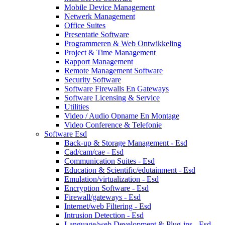
Mobile Device Management
Netwerk Management
Office Suites
Presentatie Software
Programmeren & Web Ontwikkeling
Project & Time Management
Rapport Management
Remote Management Software
Security Software
Software Firewalls En Gateways
Software Licensing & Service
Utilities
Video / Audio Opname En Montage
Video Conference & Telefonie
Software Esd
Back-up & Storage Management - Esd
Cad/cam/cae - Esd
Communication Suites - Esd
Education & Scientific/edutainment - Esd
Emulation/virtualization - Esd
Encryption Software - Esd
Firewall/gateways - Esd
Internet/web Filtering - Esd
Intrusion Detection - Esd
Language/web Development & Plug-ins - Esd