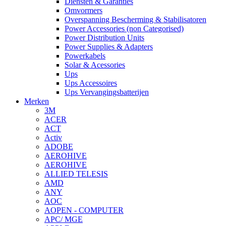
Diensten & Garanties
Omvormers
Overspanning Bescherming & Stabilisatoren
Power Accessories (non Categorised)
Power Distribution Units
Power Supplies & Adapters
Powerkabels
Solar & Acessories
Ups
Ups Accessoires
Ups Vervangingsbatterijen
Merken
3M
ACER
ACT
Activ
ADOBE
AEROHIVE
AEROHIVE
ALLIED TELESIS
AMD
ANY
AOC
AOPEN - COMPUTER
APC/ MGE