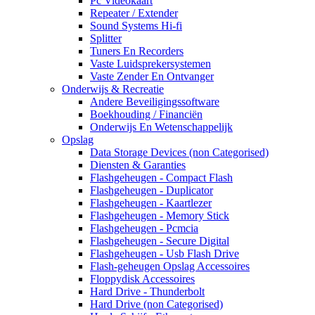
Pc Videokaart
Repeater / Extender
Sound Systems Hi-fi
Splitter
Tuners En Recorders
Vaste Luidsprekersystemen
Vaste Zender En Ontvanger
Onderwijs & Recreatie
Andere Beveiligingssoftware
Boekhouding / Financiën
Onderwijs En Wetenschappelijk
Opslag
Data Storage Devices (non Categorised)
Diensten & Garanties
Flashgeheugen - Compact Flash
Flashgeheugen - Duplicator
Flashgeheugen - Kaartlezer
Flashgeheugen - Memory Stick
Flashgeheugen - Pcmcia
Flashgeheugen - Secure Digital
Flashgeheugen - Usb Flash Drive
Flash-geheugen Opslag Accessoires
Floppydisk Accessoires
Hard Drive - Thunderbolt
Hard Drive (non Categorised)