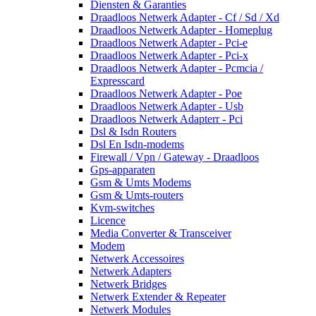
Diensten & Garanties
Draadloos Netwerk Adapter - Cf / Sd / Xd
Draadloos Netwerk Adapter - Homeplug
Draadloos Netwerk Adapter - Pci-e
Draadloos Netwerk Adapter - Pci-x
Draadloos Netwerk Adapter - Pcmcia /
Expresscard
Draadloos Netwerk Adapter - Poe
Draadloos Netwerk Adapter - Usb
Draadloos Netwerk Adapterr - Pci
Dsl & Isdn Routers
Dsl En Isdn-modems
Firewall / Vpn / Gateway - Draadloos
Gps-apparaten
Gsm & Umts Modems
Gsm & Umts-routers
Kvm-switches
Licence
Media Converter & Transceiver
Modem
Netwerk Accessoires
Netwerk Adapters
Netwerk Bridges
Netwerk Extender & Repeater
Netwerk Modules