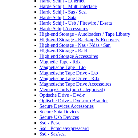
Harde Schijf - Ethernet
Harde Schijf - Multi-interface
Harde Schijf - Sas / Scsi
Harde Schijf - Sata
Harde Schijf - Usb / Firewire / E-sata
Harde Schijf Accessoires
High-end Storage - Autoloaders / Tape Library
High-end Storage - Back-up & Recovery
High-end Storage - Nas / Ndas / San
High-end Storage - Raid
High-end Storage Accessoires
Magnetic Tape - Rdx
Magnetische Tape - Lto
Magnetische Tape Drive - Lto
Magnetische Tape Drive - Rdx
Magnetische Tape Drive Accessoires
Memory Cards (non Categorised)
Optische Drive - Dvd-r
Optische Drive - Dvd-rom Brander
Secure Devices Accessories
Secure Sata Devices
Secure Usb Devices
Ssd - Pci-e
Ssd - Pcmcia/expresscard
Ssd - Sas/scsi