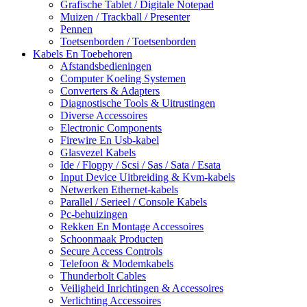
Grafische Tablet / Digitale Notepad
Muizen / Trackball / Presenter
Pennen
Toetsenborden / Toetsenborden
Kabels En Toebehoren
Afstandsbedieningen
Computer Koeling Systemen
Converters & Adapters
Diagnostische Tools & Uitrustingen
Diverse Accessoires
Electronic Components
Firewire En Usb-kabel
Glasvezel Kabels
Ide / Floppy / Scsi / Sas / Sata / Esata
Input Device Uitbreiding & Kvm-kabels
Netwerken Ethernet-kabels
Parallel / Serieel / Console Kabels
Pc-behuizingen
Rekken En Montage Accessoires
Schoonmaak Producten
Secure Access Controls
Telefoon & Modemkabels
Thunderbolt Cables
Veiligheid Inrichtingen & Accessoires
Verlichting Accessoires