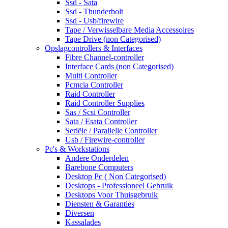
Ssd - Sata
Ssd - Thunderbolt
Ssd - Usb/firewire
Tape / Verwisselbare Media Accessoires
Tape Drive (non Categorised)
Opslagcontrollers & Interfaces
Fibre Channel-controller
Interface Cards (non Categorised)
Multi Controller
Pcmcia Controller
Raid Controller
Raid Controller Supplies
Sas / Scsi Controller
Sata / Esata Controller
Seriële / Parallelle Controller
Usb / Firewire-controller
Pc's & Workstations
Andere Onderdelen
Barebone Computers
Desktop Pc ( Non Categorised)
Desktops - Professioneel Gebruik
Desktops Voor Thuisgebruik
Diensten & Garanties
Diversen
Kassalades