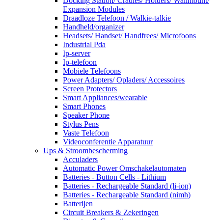
Docking Station/ Cradles/ Holders/ Wallmount/
Expansion Modules
Draadloze Telefoon / Walkie-talkie
Handheld/organizer
Headsets/ Handset/ Handfrees/ Microfoons
Industrial Pda
Ip-server
Ip-telefoon
Mobiele Telefoons
Power Adapters/ Opladers/ Accessoires
Screen Protectors
Smart Appliances/wearable
Smart Phones
Speaker Phone
Stylus Pens
Vaste Telefoon
Videoconferentie Apparatuur
Ups & Stroombescherming
Acculaders
Automatic Power Omschakelautomaten
Batteries - Button Cells - Lithium
Batteries - Rechargeable Standard (li-ion)
Batteries - Rechargeable Standard (nimh)
Batterijen
Circuit Breakers & Zekeringen