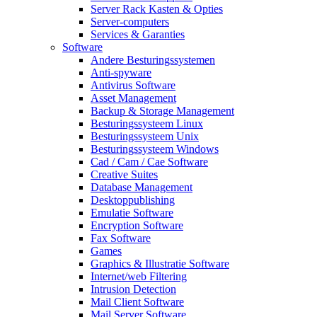
Server Rack Kasten & Opties
Server-computers
Services & Garanties
Software
Andere Besturingssystemen
Anti-spyware
Antivirus Software
Asset Management
Backup & Storage Management
Besturingssysteem Linux
Besturingssysteem Unix
Besturingssysteem Windows
Cad / Cam / Cae Software
Creative Suites
Database Management
Desktoppublishing
Emulatie Software
Encryption Software
Fax Software
Games
Graphics & Illustratie Software
Internet/web Filtering
Intrusion Detection
Mail Client Software
Mail Server Software