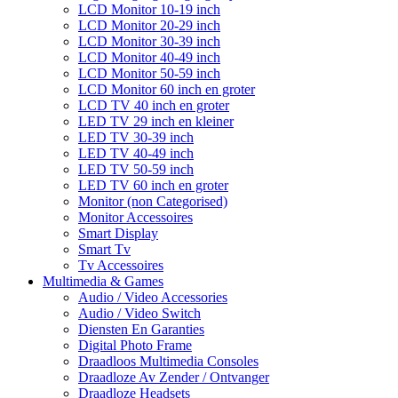
LCD Monitor 10-19 inch
LCD Monitor 20-29 inch
LCD Monitor 30-39 inch
LCD Monitor 40-49 inch
LCD Monitor 50-59 inch
LCD Monitor 60 inch en groter
LCD TV 40 inch en groter
LED TV 29 inch en kleiner
LED TV 30-39 inch
LED TV 40-49 inch
LED TV 50-59 inch
LED TV 60 inch en groter
Monitor (non Categorised)
Monitor Accessoires
Smart Display
Smart Tv
Tv Accessoires
Multimedia & Games
Audio / Video Accessories
Audio / Video Switch
Diensten En Garanties
Digital Photo Frame
Draadloos Multimedia Consoles
Draadloze Av Zender / Ontvanger
Draadloze Headsets