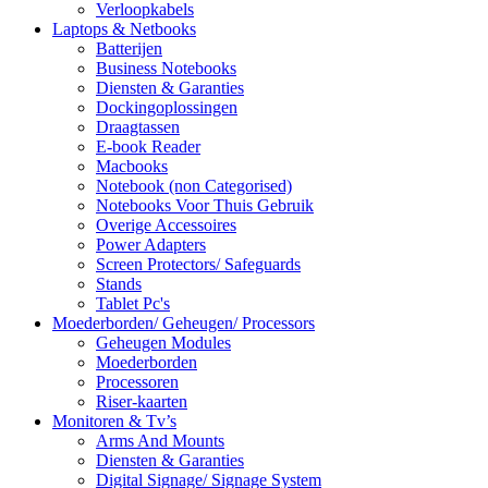
Verloopkabels
Laptops & Netbooks
Batterijen
Business Notebooks
Diensten & Garanties
Dockingoplossingen
Draagtassen
E-book Reader
Macbooks
Notebook (non Categorised)
Notebooks Voor Thuis Gebruik
Overige Accessoires
Power Adapters
Screen Protectors/ Safeguards
Stands
Tablet Pc's
Moederborden/ Geheugen/ Processors
Geheugen Modules
Moederborden
Processoren
Riser-kaarten
Monitoren & Tv’s
Arms And Mounts
Diensten & Garanties
Digital Signage/ Signage System