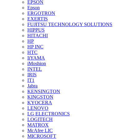
EPSON
Epson
ERGOTRON
EXERTIS
FUJITSU TECHNOLOGY SOLUTIONS
HIPPUS
HITACHI
HP
HP INC
HTC
IiYAMA
iMoshion
INTEL
IRIS
IT1
Jabra
KENSINGTON
KINGSTON
KYOCERA
LENOVO
LG ELECTRONICS
LOGITECH
MATROX
McAfee LIC
MICROSOFT