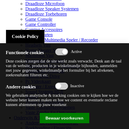
Draadloze Microfoon
Draadloze Speaker Systemen
Draadloze Toebehoren
Game Console
Game Controller
Gaming Accessoires
Geluidskaarten
Cookie Policy
Handheld Multimedia Speler / Recorder
Headsets Vast
Home Theater Systems
Functionele cookies
Microfoon Vast
Multimedia Consoles
Deze cookies zorgen dat de site werkt zoals verwacht; Denk aan de taal
Multimedia Mixer / Versterker
van de website, producten in je winkelmandje bijhouden, aanmelden
met jouw gegevens, winkelmandje het formulier bij het afrekenen,
Multimedia Productie
zoekresultaten filteren etc.
Optical Disk Drive
Pc Videokaart
Repeater / Extender
Andere cookies
Sound Systems Hi-fi
We gebruiken analytische & tracking cookies om te kijken hoe we de
Splitter
website beter kunnen maken en hoe we content en eventuele reclame
Tuners En Recorders
kunnen afstemmen op jouw voorkeur.
Vaste Luidsprekersystemen
Vaste Zender En Ontvanger
Onderwijs & Recreatie
Bewaar voorkeuren
Andere Beveiligingssoftware
Boekhouding / Financiën