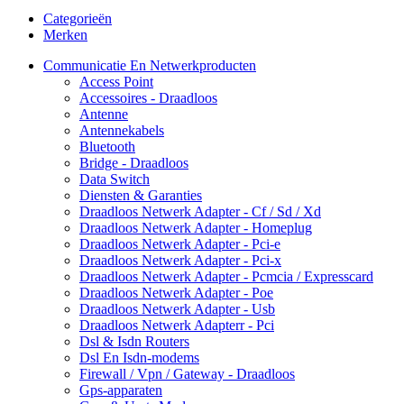
Categorieën
Merken
Communicatie En Netwerkproducten
Access Point
Accessoires - Draadloos
Antenne
Antennekabels
Bluetooth
Bridge - Draadloos
Data Switch
Diensten & Garanties
Draadloos Netwerk Adapter - Cf / Sd / Xd
Draadloos Netwerk Adapter - Homeplug
Draadloos Netwerk Adapter - Pci-e
Draadloos Netwerk Adapter - Pci-x
Draadloos Netwerk Adapter - Pcmcia / Expresscard
Draadloos Netwerk Adapter - Poe
Draadloos Netwerk Adapter - Usb
Draadloos Netwerk Adapterr - Pci
Dsl & Isdn Routers
Dsl En Isdn-modems
Firewall / Vpn / Gateway - Draadloos
Gps-apparaten