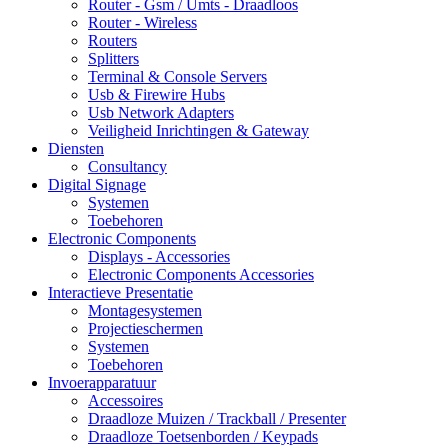
Router - Gsm / Umts - Draadloos
Router - Wireless
Routers
Splitters
Terminal & Console Servers
Usb & Firewire Hubs
Usb Network Adapters
Veiligheid Inrichtingen & Gateway
Diensten
Consultancy
Digital Signage
Systemen
Toebehoren
Electronic Components
Displays - Accessories
Electronic Components Accessories
Interactieve Presentatie
Montagesystemen
Projectieschermen
Systemen
Toebehoren
Invoerapparatuur
Accessoires
Draadloze Muizen / Trackball / Presenter
Draadloze Toetsenborden / Keypads