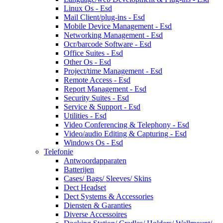
Linux Os - Esd
Mail Client/plug-ins - Esd
Mobile Device Management - Esd
Networking Management - Esd
Ocr/barcode Software - Esd
Office Suites - Esd
Other Os - Esd
Project/time Management - Esd
Remote Access - Esd
Report Management - Esd
Security Suites - Esd
Service & Support - Esd
Utilities - Esd
Video Conferencing & Telephony - Esd
Video/audio Editing & Capturing - Esd
Windows Os - Esd
Telefonie
Antwoordapparaten
Batterijen
Cases/ Bags/ Sleeves/ Skins
Dect Headset
Dect Systems & Accessories
Diensten & Garanties
Diverse Accessoires