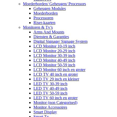
Moederborden/ Geheugen/ Processors
Geheugen Modules
Moederborden
Processoren
Riser-kaarten
Monitoren & Tv’s
Arms And Mounts
Diensten & Garanties
Digital Signage/ Signage System
LCD Monitor 10-19 inch
LCD Monitor 20-29 inch
LCD Monitor 30-39 inch
LCD Monitor 40-49 inch
LCD Monitor 50-59 inch
LCD Monitor 60 inch en groter
LCD TV 40 inch en groter
LED TV 29 inch en kleiner
LED TV 30-39 inch
LED TV 40-49 inch
LED TV 50-59 inch
LED TV 60 inch en groter
Monitor (non Categorised)
Monitor Accessoires
Smart Display
Smart Tv