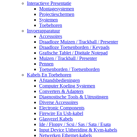
Interactieve Presentatie
Montagesystemen
Projectieschermen
Systemen
Toebehoren
Invoerapparatuur
Accessoires
Draadloze Muizen / Trackball / Presenter
Draadloze Toetsenborden / Keypads
Grafische Tablet / Digitale Notepad
Muizen / Trackball / Presenter
Pennen
Toetsenborden / Toetsenborden
Kabels En Toebehoren
Afstandsbedieningen
Computer Koeling Systemen
Converters & Adapters
Diagnostische Tools & Uitrustingen
Diverse Accessoires
Electronic Components
Firewire En Usb-kabel
Glasvezel Kabels
Ide / Floppy / Scsi / Sas / Sata / Esata
Input Device Uitbreiding & Kvm-kabels
Netwerken Ethernet-kabels