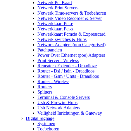
Netwerk Pci Kaart
Netwerk Print Servers
Netwerk Time-servers & Toebehoren
Netwerk Video Recorder & Server
Netwerkkaart Pci-e
Netwerkkaart Pci-x
Netwerkkaart Pcmcia & Expresscard
Netwerk-switches & Hubs
Network Adapters (non Categorised)
Patchpanelen
Power Over Ethernet (poe) Adapters
Print Server - Wireless
Repeater / Extender - Draadloze
Router - Dsl / Isdn - Draadloos
Router - Gsm / Umts - Draadloos
Router - Wireless
Routers
Splitters
Terminal & Console Servers
Usb & Firewire Hubs
Usb Network Adapters
Veiligheid Inrichtingen & Gateway
Digital Signage
Systemen
Toebehoren