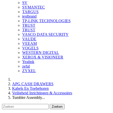
SV
SYMANTEC
TARGUS
testbrand
TP-LINK TECHNOLOGIES
TRUST
TRUST
VASCO DATA SECURITY
VAUDE
VEEAM
VOGELS
WESTERN DIGITAL
XEROX & VISIONEER
Yealink
zefal
ZYXEL
APG CASH DRAWERS
Kabels En Toebehoren
Veiligheid Inrichtingen & Accessoires
Tumbler Assembly...
Zoeken