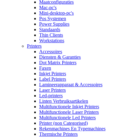
Maatconfiguraties
Mac-pc's
Mini-desktop-pc's
Pos Systemen
Power Supplies
Standaards
Thin Clients
Workstations
Printers
Accessoires
Diensten & Garanties
Dot Matrix Printers
Faxen
Inkjet Printers
Label Printers
Lamineerapparaat & Accessoires
Laser Printers
Led-printers
Linten Verbruiksartikelen
Multifunctionele Inkjet Printers
Multifunctionele Laser Printers
Multifunctionele Led Printers
Printer (non Categorised)
Rekenmachines En Typemachines
Thermische Printers