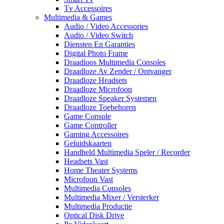
Tv Accessoires
Multimedia & Games
Audio / Video Accessories
Audio / Video Switch
Diensten En Garanties
Digital Photo Frame
Draadloos Multimedia Consoles
Draadloze Av Zender / Ontvanger
Draadloze Headsets
Draadloze Microfoon
Draadloze Speaker Systemen
Draadloze Toebehoren
Game Console
Game Controller
Gaming Accessoires
Geluidskaarten
Handheld Multimedia Speler / Recorder
Headsets Vast
Home Theater Systems
Microfoon Vast
Multimedia Consoles
Multimedia Mixer / Versterker
Multimedia Productie
Optical Disk Drive