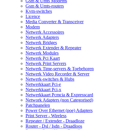
Gsm & Umts Modems
Gsm & Umts-routers
Kvm-switches
Licence
Media Converter & Transceiver
Modem
Netwerk Accessoires
Netwerk Adapters
Netwerk Bridges
Netwerk Extender & Repeater
Netwerk Modules
Netwerk Pci Kaart
Netwerk Print Servers
Netwerk Time-servers & Toebehoren
Netwerk Video Recorder & Server
Netwerk-switches & Hubs
Netwerkkaart Pci-e
Netwerkkaart Pci-x
Netwerkkaart Pcmcia & Expresscard
Network Adapters (non Categorised)
Patchpanelen
Power Over Ethernet (poe) Adapters
Print Server - Wireless
Repeater / Extender - Draadloze
Router - Dsl / Isdn - Draadloos