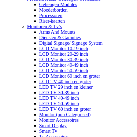
Geheugen Modules
Moederborden
Processoren
Riser-kaarten
Monitoren & Tv’s
Arms And Mounts
Diensten & Garanties
Digital Signage/ Signage System
LCD Monitor 10-19 inch
LCD Monitor 20-29 inch
LCD Monitor 30-39 inch
LCD Monitor 40-49 inch
LCD Monitor 50-59 inch
LCD Monitor 60 inch en groter
LCD TV 40 inch en groter
LED TV 29 inch en kleiner
LED TV 30-39 inch
LED TV 40-49 inch
LED TV 50-59 inch
LED TV 60 inch en groter
Monitor (non Categorised)
Monitor Accessoires
Smart Display
Smart Tv
Tv Accessoires