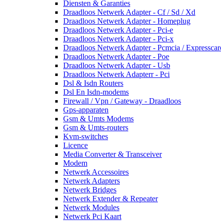
Diensten & Garanties
Draadloos Netwerk Adapter - Cf / Sd / Xd
Draadloos Netwerk Adapter - Homeplug
Draadloos Netwerk Adapter - Pci-e
Draadloos Netwerk Adapter - Pci-x
Draadloos Netwerk Adapter - Pcmcia / Expresscar
Draadloos Netwerk Adapter - Poe
Draadloos Netwerk Adapter - Usb
Draadloos Netwerk Adapterr - Pci
Dsl & Isdn Routers
Dsl En Isdn-modems
Firewall / Vpn / Gateway - Draadloos
Gps-apparaten
Gsm & Umts Modems
Gsm & Umts-routers
Kvm-switches
Licence
Media Converter & Transceiver
Modem
Netwerk Accessoires
Netwerk Adapters
Netwerk Bridges
Netwerk Extender & Repeater
Netwerk Modules
Netwerk Pci Kaart