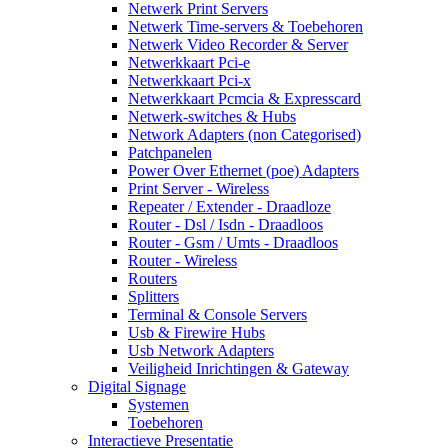
Netwerk Print Servers
Netwerk Time-servers & Toebehoren
Netwerk Video Recorder & Server
Netwerkkaart Pci-e
Netwerkkaart Pci-x
Netwerkkaart Pcmcia & Expresscard
Netwerk-switches & Hubs
Network Adapters (non Categorised)
Patchpanelen
Power Over Ethernet (poe) Adapters
Print Server - Wireless
Repeater / Extender - Draadloze
Router - Dsl / Isdn - Draadloos
Router - Gsm / Umts - Draadloos
Router - Wireless
Routers
Splitters
Terminal & Console Servers
Usb & Firewire Hubs
Usb Network Adapters
Veiligheid Inrichtingen & Gateway
Digital Signage
Systemen
Toebehoren
Interactieve Presentatie