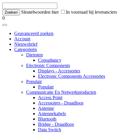
Sleutelwoorden hier
In voorraad bij leveranciers
0
Geavanceerd zoeken
Account
Nieuwsbrief
Categorieën
Diensten
Consultancy
Electronic Components
Displays - Accessories
Electronic Components Accessories
Populair
Populair
Communicatie En Netwerkproducten
Access Point
Accessoires - Draadloos
Antenne
Antennekabels
Bluetooth
Bridge - Draadloos
Data Switch