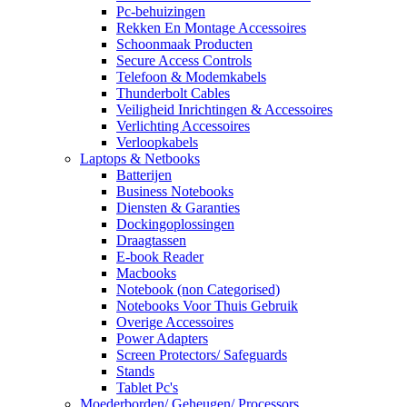
Pc-behuizingen
Rekken En Montage Accessoires
Schoonmaak Producten
Secure Access Controls
Telefoon & Modemkabels
Thunderbolt Cables
Veiligheid Inrichtingen & Accessoires
Verlichting Accessoires
Verloopkabels
Laptops & Netbooks
Batterijen
Business Notebooks
Diensten & Garanties
Dockingoplossingen
Draagtassen
E-book Reader
Macbooks
Notebook (non Categorised)
Notebooks Voor Thuis Gebruik
Overige Accessoires
Power Adapters
Screen Protectors/ Safeguards
Stands
Tablet Pc's
Moederborden/ Geheugen/ Processors