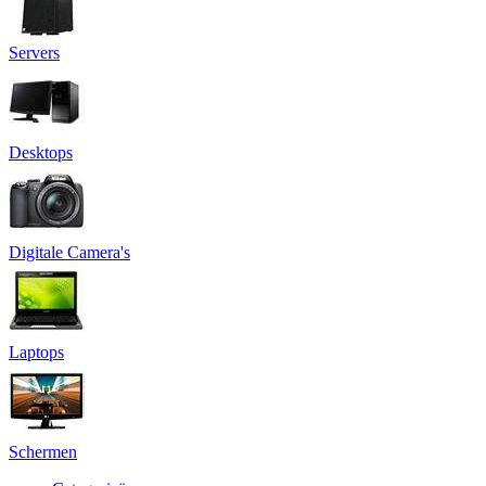
Servers
Desktops
Digitale Camera's
Laptops
Schermen