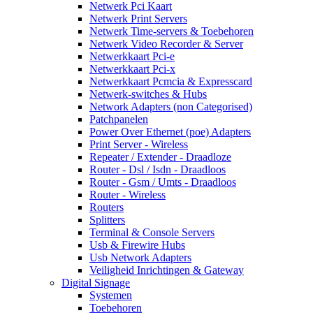
Netwerk Pci Kaart
Netwerk Print Servers
Netwerk Time-servers & Toebehoren
Netwerk Video Recorder & Server
Netwerkkaart Pci-e
Netwerkkaart Pci-x
Netwerkkaart Pcmcia & Expresscard
Netwerk-switches & Hubs
Network Adapters (non Categorised)
Patchpanelen
Power Over Ethernet (poe) Adapters
Print Server - Wireless
Repeater / Extender - Draadloze
Router - Dsl / Isdn - Draadloos
Router - Gsm / Umts - Draadloos
Router - Wireless
Routers
Splitters
Terminal & Console Servers
Usb & Firewire Hubs
Usb Network Adapters
Veiligheid Inrichtingen & Gateway
Digital Signage
Systemen
Toebehoren