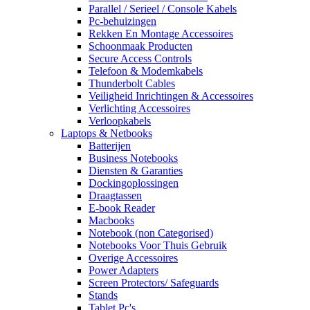
Parallel / Serieel / Console Kabels
Pc-behuizingen
Rekken En Montage Accessoires
Schoonmaak Producten
Secure Access Controls
Telefoon & Modemkabels
Thunderbolt Cables
Veiligheid Inrichtingen & Accessoires
Verlichting Accessoires
Verloopkabels
Laptops & Netbooks
Batterijen
Business Notebooks
Diensten & Garanties
Dockingoplossingen
Draagtassen
E-book Reader
Macbooks
Notebook (non Categorised)
Notebooks Voor Thuis Gebruik
Overige Accessoires
Power Adapters
Screen Protectors/ Safeguards
Stands
Tablet Pc's