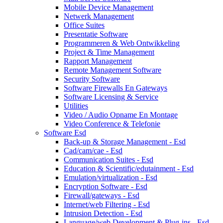
Mobile Device Management
Netwerk Management
Office Suites
Presentatie Software
Programmeren & Web Ontwikkeling
Project & Time Management
Rapport Management
Remote Management Software
Security Software
Software Firewalls En Gateways
Software Licensing & Service
Utilities
Video / Audio Opname En Montage
Video Conference & Telefonie
Software Esd
Back-up & Storage Management - Esd
Cad/cam/cae - Esd
Communication Suites - Esd
Education & Scientific/edutainment - Esd
Emulation/virtualization - Esd
Encryption Software - Esd
Firewall/gateways - Esd
Internet/web Filtering - Esd
Intrusion Detection - Esd
Language/web Development & Plug-ins - Esd