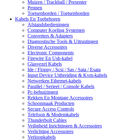
Muizen / Trackball / Presenter
Pennen
Toetsenborden / Toetsenborden
Kabels En Toebehoren
Afstandsbedieningen
Computer Koeling Systemen
Converters & Adapters
Diagnostische Tools & Uitrustingen
Diverse Accessoires
Electronic Components
Firewire En Usb-kabel
Glasvezel Kabels
Ide / Floppy / Scsi / Sas / Sata / Esata
Input Device Uitbreiding & Kvm-kabels
Netwerken Ethernet-kabels
Parallel / Serieel / Console Kabels
Pc-behuizingen
Rekken En Montage Accessoires
Schoonmaak Producten
Secure Access Controls
Telefoon & Modemkabels
Thunderbolt Cables
Veiligheid Inrichtingen & Accessoires
Verlichting Accessoires
Verloopkabels