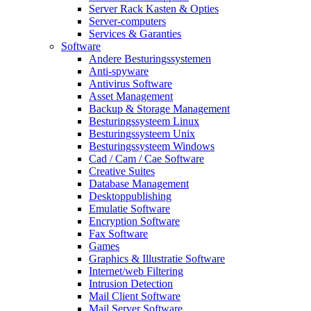
Server Rack Kasten & Opties
Server-computers
Services & Garanties
Software
Andere Besturingssystemen
Anti-spyware
Antivirus Software
Asset Management
Backup & Storage Management
Besturingssysteem Linux
Besturingssysteem Unix
Besturingssysteem Windows
Cad / Cam / Cae Software
Creative Suites
Database Management
Desktoppublishing
Emulatie Software
Encryption Software
Fax Software
Games
Graphics & Illustratie Software
Internet/web Filtering
Intrusion Detection
Mail Client Software
Mail Server Software