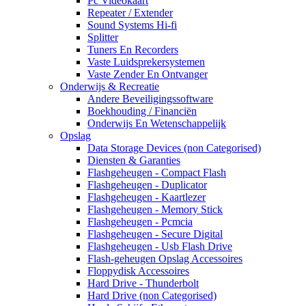
Pc Videokaart
Repeater / Extender
Sound Systems Hi-fi
Splitter
Tuners En Recorders
Vaste Luidsprekersystemen
Vaste Zender En Ontvanger
Onderwijs & Recreatie
Andere Beveiligingssoftware
Boekhouding / Financiën
Onderwijs En Wetenschappelijk
Opslag
Data Storage Devices (non Categorised)
Diensten & Garanties
Flashgeheugen - Compact Flash
Flashgeheugen - Duplicator
Flashgeheugen - Kaartlezer
Flashgeheugen - Memory Stick
Flashgeheugen - Pcmcia
Flashgeheugen - Secure Digital
Flashgeheugen - Usb Flash Drive
Flash-geheugen Opslag Accessoires
Floppydisk Accessoires
Hard Drive - Thunderbolt
Hard Drive (non Categorised)