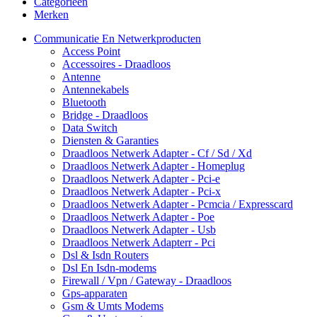
Categorieën
Merken
Communicatie En Netwerkproducten
Access Point
Accessoires - Draadloos
Antenne
Antennekabels
Bluetooth
Bridge - Draadloos
Data Switch
Diensten & Garanties
Draadloos Netwerk Adapter - Cf / Sd / Xd
Draadloos Netwerk Adapter - Homeplug
Draadloos Netwerk Adapter - Pci-e
Draadloos Netwerk Adapter - Pci-x
Draadloos Netwerk Adapter - Pcmcia / Expresscard
Draadloos Netwerk Adapter - Poe
Draadloos Netwerk Adapter - Usb
Draadloos Netwerk Adapterr - Pci
Dsl & Isdn Routers
Dsl En Isdn-modems
Firewall / Vpn / Gateway - Draadloos
Gps-apparaten
Gsm & Umts Modems