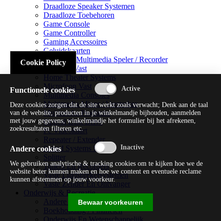
Draadloze Speaker Systemen
Draadloze Toebehoren
Game Console
Game Controller
Gaming Accessoires
Geluidskaarten
Handheld Multimedia Speler / Recorder
Cookie Policy
Headsets Vast
Home Theater Systems
Microfoon Vast
Functionele cookies
Multimedia Consoles
Multimedia Mixer / Versterker
Deze cookies zorgen dat de site werkt zoals verwacht; Denk aan de taal
Multimedia Productie
van de website, producten in je winkelmandje bijhouden, aanmelden
met jouw gegevens, winkelmandje het formulier bij het afrekenen,
Optical Disk Drive
zoekresultaten filteren etc.
Pc Videokaart
Repeater / Extender
Sound Systems Hi-fi
Andere cookies
Splitter
We gebruiken analytische & tracking cookies om te kijken hoe we de
Tuners En Recorders
website beter kunnen maken en hoe we content en eventuele reclame
Vaste Luidsprekersystemen
kunnen afstemmen op jouw voorkeur.
Vaste Zender En Ontvanger
Onderwijs & Recreatie
Andere Beveiligingssoftware
Bewaar voorkeuren
Boekhouding / Financiën
Onderwijs En Wetenschappelijk