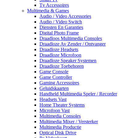
Tv Accessoires
Multimedia & Games
Audio / Video Accessories
Audio / Video Switch
Diensten En Garanties
Digital Photo Frame
Draadloos Multimedia Consoles
Draadloze Av Zender / Ontvanger
Draadloze Headsets
Draadloze Microfoon
Draadloze Speaker Systemen
Draadloze Toebehoren
Game Console
Game Controller
Gaming Accessoires
Geluidskaarten
Handheld Multimedia Speler / Recorder
Headsets Vast
Home Theater Systems
Microfoon Vast
Multimedia Consoles
Multimedia Mixer / Versterker
Multimedia Productie
Optical Disk Drive