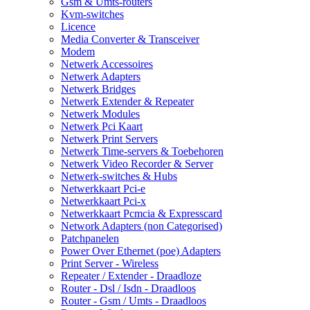
Gsm & Umts-routers
Kvm-switches
Licence
Media Converter & Transceiver
Modem
Netwerk Accessoires
Netwerk Adapters
Netwerk Bridges
Netwerk Extender & Repeater
Netwerk Modules
Netwerk Pci Kaart
Netwerk Print Servers
Netwerk Time-servers & Toebehoren
Netwerk Video Recorder & Server
Netwerk-switches & Hubs
Netwerkkaart Pci-e
Netwerkkaart Pci-x
Netwerkkaart Pcmcia & Expresscard
Network Adapters (non Categorised)
Patchpanelen
Power Over Ethernet (poe) Adapters
Print Server - Wireless
Repeater / Extender - Draadloze
Router - Dsl / Isdn - Draadloos
Router - Gsm / Umts - Draadloos