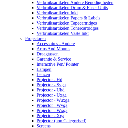
Verbruiksartikelen Andere Benodigdheden
Verbruiksartikelen Drum & Fuser Units
Verbruiksartikelen Inkt
Verbruiksartikelen Papers & Labels
Verbruiksartikelen Tapecartridges
Verbruiksartikelen Tonercartridges
Verbruiksartikelen Vaste Inkt
Projectoren
Accessoires - Andere
Arms And Mounts
Draagtassen
Garantie & Service
Interactive Pen/ Pointer
Lampen
Lenzen
Projector - Hd
Projector - Svga
Projector - Uhd
Projector - Uxga
Projector - Wuxga
Projector - Wvga
Projector - Wxga
Projector - Xga
Projector (non Categorised)
Screens