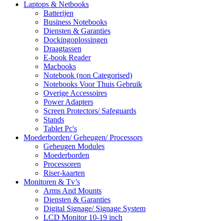
Laptops & Netbooks
Batterijen
Business Notebooks
Diensten & Garanties
Dockingoplossingen
Draagtassen
E-book Reader
Macbooks
Notebook (non Categorised)
Notebooks Voor Thuis Gebruik
Overige Accessoires
Power Adapters
Screen Protectors/ Safeguards
Stands
Tablet Pc's
Moederborden/ Geheugen/ Processors
Geheugen Modules
Moederborden
Processoren
Riser-kaarten
Monitoren & Tv’s
Arms And Mounts
Diensten & Garanties
Digital Signage/ Signage System
LCD Monitor 10-19 inch