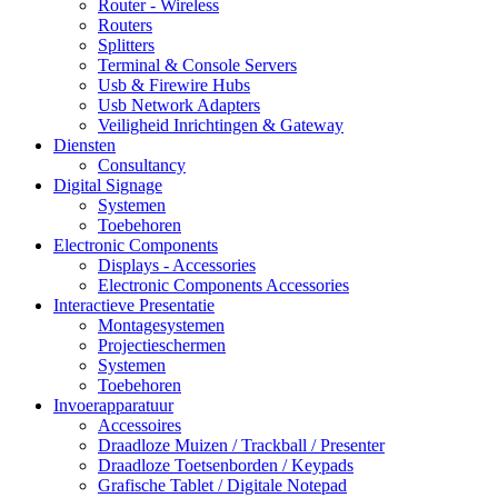
Router - Wireless
Routers
Splitters
Terminal & Console Servers
Usb & Firewire Hubs
Usb Network Adapters
Veiligheid Inrichtingen & Gateway
Diensten
Consultancy
Digital Signage
Systemen
Toebehoren
Electronic Components
Displays - Accessories
Electronic Components Accessories
Interactieve Presentatie
Montagesystemen
Projectieschermen
Systemen
Toebehoren
Invoerapparatuur
Accessoires
Draadloze Muizen / Trackball / Presenter
Draadloze Toetsenborden / Keypads
Grafische Tablet / Digitale Notepad