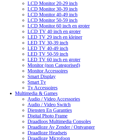
LCD Monitor 20-29 inch
LCD Monitor 30-39 inch
LCD Monitor 40-49 inch
LCD Monitor 50-59 inch
LCD Monitor 60 inch en groter
LCD TV 40 inch en groter
LED TV 29 inch en kleiner
LED TV 30-39 inch
LED TV 40-49 inch
LED TV 50-59 inch
LED TV 60 inch en groter
Monitor (non Categorised)
Monitor Accessoires
Smart Display
Smart Tv
Tv Accessoires
Multimedia & Games
Audio / Video Accessories
Audio / Video Switch
Diensten En Garanties
Digital Photo Frame
Draadloos Multimedia Consoles
Draadloze Av Zender / Ontvanger
Draadloze Headsets
Draadloze Microfoon