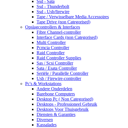
Ssd - Sata
Ssd - Thunderbolt
Ssd - Usb/firewire
Tape / Verwisselbare Media Accessoires
Tape Drive (non Categorised)
Opslagcontrollers & Interfaces
Fibre Channel-controller
Interface Cards (non Categorised)
Multi Controller
Pcmcia Controller
Raid Controller
Raid Controller Supplies
Sas / Scsi Controller
Sata / Esata Controller
Seriële / Parallelle Controller
Usb / Firewire-controller
Pc's & Workstations
Andere Onderdelen
Barebone Computers
Desktop Pc ( Non Categorised)
Desktops - Professioneel Gebruik
Desktops Voor Thuisgebruik
Diensten & Garanties
Diversen
Kassalades