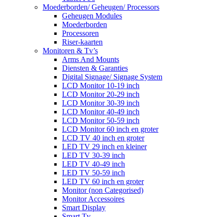
Moederborden/ Geheugen/ Processors
Geheugen Modules
Moederborden
Processoren
Riser-kaarten
Monitoren & Tv’s
Arms And Mounts
Diensten & Garanties
Digital Signage/ Signage System
LCD Monitor 10-19 inch
LCD Monitor 20-29 inch
LCD Monitor 30-39 inch
LCD Monitor 40-49 inch
LCD Monitor 50-59 inch
LCD Monitor 60 inch en groter
LCD TV 40 inch en groter
LED TV 29 inch en kleiner
LED TV 30-39 inch
LED TV 40-49 inch
LED TV 50-59 inch
LED TV 60 inch en groter
Monitor (non Categorised)
Monitor Accessoires
Smart Display
Smart Tv