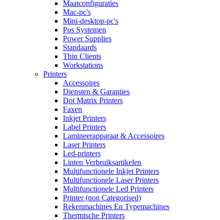
Maatconfiguraties
Mac-pc's
Mini-desktop-pc's
Pos Systemen
Power Supplies
Standaards
Thin Clients
Workstations
Printers
Accessoires
Diensten & Garanties
Dot Matrix Printers
Faxen
Inkjet Printers
Label Printers
Lamineerapparaat & Accessoires
Laser Printers
Led-printers
Linten Verbruiksartikelen
Multifunctionele Inkjet Printers
Multifunctionele Laser Printers
Multifunctionele Led Printers
Printer (non Categorised)
Rekenmachines En Typemachines
Thermische Printers