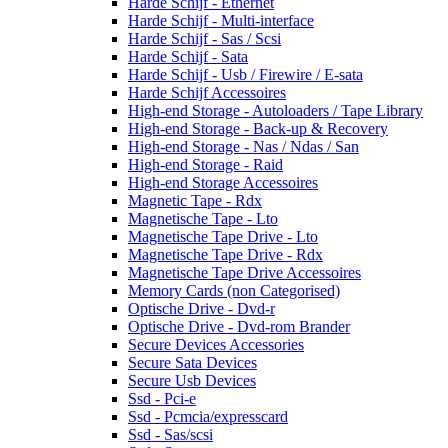
Harde Schijf - Ethernet
Harde Schijf - Multi-interface
Harde Schijf - Sas / Scsi
Harde Schijf - Sata
Harde Schijf - Usb / Firewire / E-sata
Harde Schijf Accessoires
High-end Storage - Autoloaders / Tape Library
High-end Storage - Back-up & Recovery
High-end Storage - Nas / Ndas / San
High-end Storage - Raid
High-end Storage Accessoires
Magnetic Tape - Rdx
Magnetische Tape - Lto
Magnetische Tape Drive - Lto
Magnetische Tape Drive - Rdx
Magnetische Tape Drive Accessoires
Memory Cards (non Categorised)
Optische Drive - Dvd-r
Optische Drive - Dvd-rom Brander
Secure Devices Accessories
Secure Sata Devices
Secure Usb Devices
Ssd - Pci-e
Ssd - Pcmcia/expresscard
Ssd - Sas/scsi