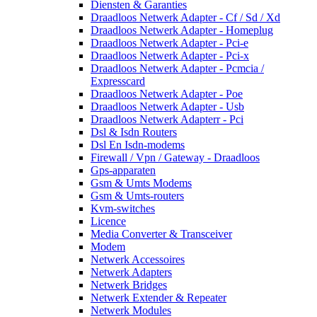
Diensten & Garanties
Draadloos Netwerk Adapter - Cf / Sd / Xd
Draadloos Netwerk Adapter - Homeplug
Draadloos Netwerk Adapter - Pci-e
Draadloos Netwerk Adapter - Pci-x
Draadloos Netwerk Adapter - Pcmcia /
Expresscard
Draadloos Netwerk Adapter - Poe
Draadloos Netwerk Adapter - Usb
Draadloos Netwerk Adapterr - Pci
Dsl & Isdn Routers
Dsl En Isdn-modems
Firewall / Vpn / Gateway - Draadloos
Gps-apparaten
Gsm & Umts Modems
Gsm & Umts-routers
Kvm-switches
Licence
Media Converter & Transceiver
Modem
Netwerk Accessoires
Netwerk Adapters
Netwerk Bridges
Netwerk Extender & Repeater
Netwerk Modules