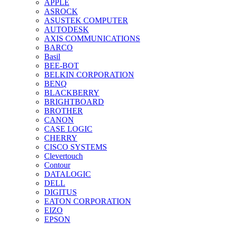
APPLE
ASROCK
ASUSTEK COMPUTER
AUTODESK
AXIS COMMUNICATIONS
BARCO
Basil
BEE-BOT
BELKIN CORPORATION
BENQ
BLACKBERRY
BRIGHTBOARD
BROTHER
CANON
CASE LOGIC
CHERRY
CISCO SYSTEMS
Clevertouch
Contour
DATALOGIC
DELL
DIGITUS
EATON CORPORATION
EIZO
EPSON