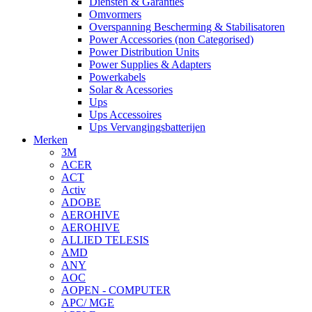
Diensten & Garanties
Omvormers
Overspanning Bescherming & Stabilisatoren
Power Accessories (non Categorised)
Power Distribution Units
Power Supplies & Adapters
Powerkabels
Solar & Acessories
Ups
Ups Accessoires
Ups Vervangingsbatterijen
Merken
3M
ACER
ACT
Activ
ADOBE
AEROHIVE
AEROHIVE
ALLIED TELESIS
AMD
ANY
AOC
AOPEN - COMPUTER
APC/ MGE