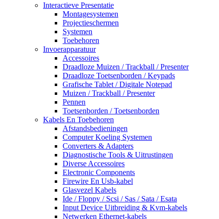
Interactieve Presentatie
Montagesystemen
Projectieschermen
Systemen
Toebehoren
Invoerapparatuur
Accessoires
Draadloze Muizen / Trackball / Presenter
Draadloze Toetsenborden / Keypads
Grafische Tablet / Digitale Notepad
Muizen / Trackball / Presenter
Pennen
Toetsenborden / Toetsenborden
Kabels En Toebehoren
Afstandsbedieningen
Computer Koeling Systemen
Converters & Adapters
Diagnostische Tools & Uitrustingen
Diverse Accessoires
Electronic Components
Firewire En Usb-kabel
Glasvezel Kabels
Ide / Floppy / Scsi / Sas / Sata / Esata
Input Device Uitbreiding & Kvm-kabels
Netwerken Ethernet-kabels