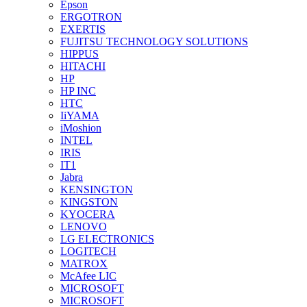
Epson
ERGOTRON
EXERTIS
FUJITSU TECHNOLOGY SOLUTIONS
HIPPUS
HITACHI
HP
HP INC
HTC
IiYAMA
iMoshion
INTEL
IRIS
IT1
Jabra
KENSINGTON
KINGSTON
KYOCERA
LENOVO
LG ELECTRONICS
LOGITECH
MATROX
McAfee LIC
MICROSOFT
MICROSOFT