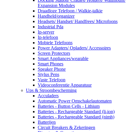
Docking Station/ Cradles/ Holders/ Wallmount/
Expansion Modules
Draadloze Telefoon / Walkie-talkie
Handheld/organizer
Headsets/ Handset/ Handfrees/ Microfoons
Industrial Pda
Ip-server
Ip-telefoon
Mobiele Telefoons
Power Adapters/ Opladers/ Accessoires
Screen Protectors
Smart Appliances/wearable
Smart Phones
Speaker Phone
Stylus Pens
Vaste Telefoon
Videoconferentie Apparatuur
Ups & Stroombescherming
Acculaders
Automatic Power Omschakelautomaten
Batteries - Button Cells - Lithium
Batteries - Rechargeable Standard (li-ion)
Batteries - Rechargeable Standard (nimh)
Batterijen
Circuit Breakers & Zekeringen