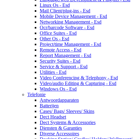
Linux Os - Esd
Mail Client/plug-ins - Esd
Mobile Device Management - Esd
Networking Management - Esd
Ocr/barcode Software - Esd
Office Suites - Esd
Other Os - Esd
Project/time Management - Esd
Remote Access - Esd
Report Management - Esd
Security Suites - Esd
Service & Support - Esd
Utilities - Esd
Video Conferencing & Telephony - Esd
Video/audio Editing & Capturing - Esd
Windows Os - Esd
Telefonie
Antwoordapparaten
Batterijen
Cases/ Bags/ Sleeves/ Skins
Dect Headset
Dect Systems & Accessories
Diensten & Garanties
Diverse Accessoires