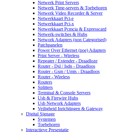
Netwerk Print Servers
Netwerk Time-servers & Toebehoren
Netwerk Video Recorder & Server
Netwerkkaart Pci-e
Netwerkkaart Pci-x
Netwerkkaart Pcmcia & Expresscard
Netwerk-switches & Hubs
Network Adapters (non Categorised)
Patchpanelen
Power Over Ethernet (poe) Adapters
Print Server - Wireless
Repeater / Extender - Draadloze
Router - Dsl / Isdn - Draadloos
Router - Gsm / Umts - Draadloos
Router - Wireless
Routers
Splitters
Terminal & Console Servers
Usb & Firewire Hubs
Usb Network Adapters
Veiligheid Inrichtingen & Gateway
Digital Signage
Systemen
Toebehoren
Interactieve Presentatie