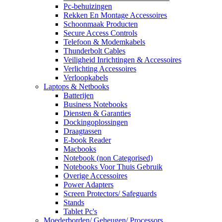
Pc-behuizingen
Rekken En Montage Accessoires
Schoonmaak Producten
Secure Access Controls
Telefoon & Modemkabels
Thunderbolt Cables
Veiligheid Inrichtingen & Accessoires
Verlichting Accessoires
Verloopkabels
Laptops & Netbooks
Batterijen
Business Notebooks
Diensten & Garanties
Dockingoplossingen
Draagtassen
E-book Reader
Macbooks
Notebook (non Categorised)
Notebooks Voor Thuis Gebruik
Overige Accessoires
Power Adapters
Screen Protectors/ Safeguards
Stands
Tablet Pc's
Moederborden/ Geheugen/ Processors