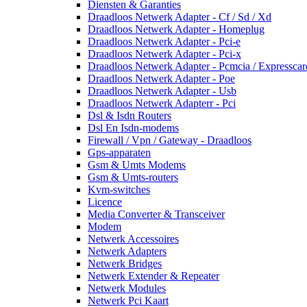
Diensten & Garanties
Draadloos Netwerk Adapter - Cf / Sd / Xd
Draadloos Netwerk Adapter - Homeplug
Draadloos Netwerk Adapter - Pci-e
Draadloos Netwerk Adapter - Pci-x
Draadloos Netwerk Adapter - Pcmcia / Expresscar
Draadloos Netwerk Adapter - Poe
Draadloos Netwerk Adapter - Usb
Draadloos Netwerk Adapterr - Pci
Dsl & Isdn Routers
Dsl En Isdn-modems
Firewall / Vpn / Gateway - Draadloos
Gps-apparaten
Gsm & Umts Modems
Gsm & Umts-routers
Kvm-switches
Licence
Media Converter & Transceiver
Modem
Netwerk Accessoires
Netwerk Adapters
Netwerk Bridges
Netwerk Extender & Repeater
Netwerk Modules
Netwerk Pci Kaart