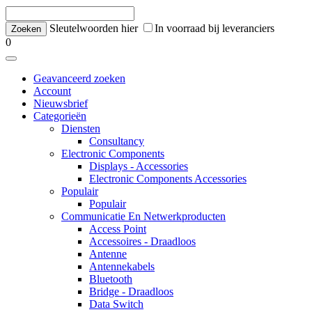
Sleutelwoorden hier
In voorraad bij leveranciers
0
Geavanceerd zoeken
Account
Nieuwsbrief
Categorieën
Diensten
Consultancy
Electronic Components
Displays - Accessories
Electronic Components Accessories
Populair
Populair
Communicatie En Netwerkproducten
Access Point
Accessoires - Draadloos
Antenne
Antennekabels
Bluetooth
Bridge - Draadloos
Data Switch