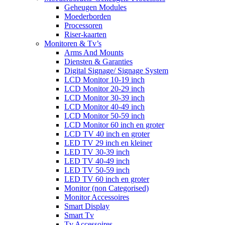
Geheugen Modules
Moederborden
Processoren
Riser-kaarten
Monitoren & Tv’s
Arms And Mounts
Diensten & Garanties
Digital Signage/ Signage System
LCD Monitor 10-19 inch
LCD Monitor 20-29 inch
LCD Monitor 30-39 inch
LCD Monitor 40-49 inch
LCD Monitor 50-59 inch
LCD Monitor 60 inch en groter
LCD TV 40 inch en groter
LED TV 29 inch en kleiner
LED TV 30-39 inch
LED TV 40-49 inch
LED TV 50-59 inch
LED TV 60 inch en groter
Monitor (non Categorised)
Monitor Accessoires
Smart Display
Smart Tv
Tv Accessoires