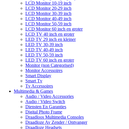
LCD Monitor 10-19 inch
LCD Monitor 20-29 inch
LCD Monitor 30-39 inch
LCD Monitor 40-49 inch
LCD Monitor 50-59 inch
LCD Monitor 60 inch en groter
LCD TV 40 inch en groter
LED TV 29 inch en kleiner
LED TV 30-39 inch
LED TV 40-49 inch
LED TV 50-59 inch
LED TV 60 inch en groter
Monitor (non Categorised)
Monitor Accessoires
Smart Display
Smart Tv
Tv Accessoires
Multimedia & Games
Audio / Video Accessories
Audio / Video Switch
Diensten En Garanties
Digital Photo Frame
Draadloos Multimedia Consoles
Draadloze Av Zender / Ontvanger
Draadloze Headsets