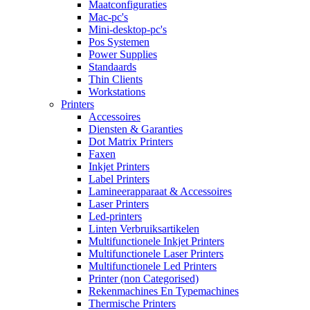
Maatconfiguraties
Mac-pc's
Mini-desktop-pc's
Pos Systemen
Power Supplies
Standaards
Thin Clients
Workstations
Printers
Accessoires
Diensten & Garanties
Dot Matrix Printers
Faxen
Inkjet Printers
Label Printers
Lamineerapparaat & Accessoires
Laser Printers
Led-printers
Linten Verbruiksartikelen
Multifunctionele Inkjet Printers
Multifunctionele Laser Printers
Multifunctionele Led Printers
Printer (non Categorised)
Rekenmachines En Typemachines
Thermische Printers