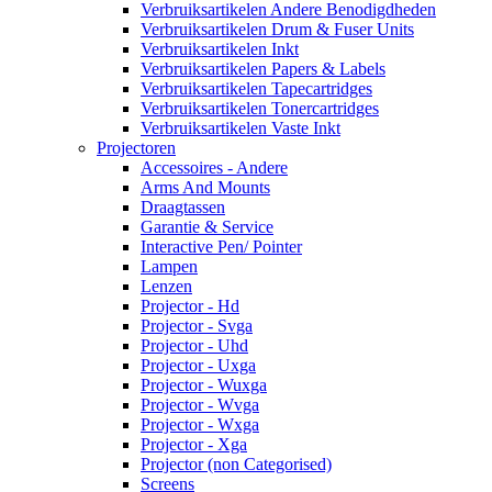
Verbruiksartikelen Andere Benodigdheden
Verbruiksartikelen Drum & Fuser Units
Verbruiksartikelen Inkt
Verbruiksartikelen Papers & Labels
Verbruiksartikelen Tapecartridges
Verbruiksartikelen Tonercartridges
Verbruiksartikelen Vaste Inkt
Projectoren
Accessoires - Andere
Arms And Mounts
Draagtassen
Garantie & Service
Interactive Pen/ Pointer
Lampen
Lenzen
Projector - Hd
Projector - Svga
Projector - Uhd
Projector - Uxga
Projector - Wuxga
Projector - Wvga
Projector - Wxga
Projector - Xga
Projector (non Categorised)
Screens