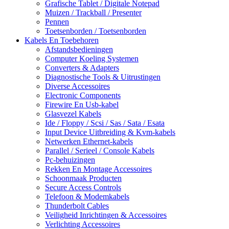
Grafische Tablet / Digitale Notepad
Muizen / Trackball / Presenter
Pennen
Toetsenborden / Toetsenborden
Kabels En Toebehoren
Afstandsbedieningen
Computer Koeling Systemen
Converters & Adapters
Diagnostische Tools & Uitrustingen
Diverse Accessoires
Electronic Components
Firewire En Usb-kabel
Glasvezel Kabels
Ide / Floppy / Scsi / Sas / Sata / Esata
Input Device Uitbreiding & Kvm-kabels
Netwerken Ethernet-kabels
Parallel / Serieel / Console Kabels
Pc-behuizingen
Rekken En Montage Accessoires
Schoonmaak Producten
Secure Access Controls
Telefoon & Modemkabels
Thunderbolt Cables
Veiligheid Inrichtingen & Accessoires
Verlichting Accessoires