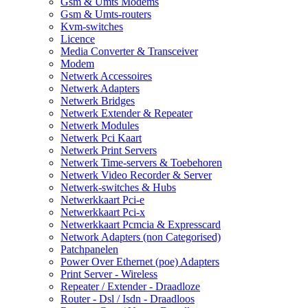
Gsm & Umts Modems
Gsm & Umts-routers
Kvm-switches
Licence
Media Converter & Transceiver
Modem
Netwerk Accessoires
Netwerk Adapters
Netwerk Bridges
Netwerk Extender & Repeater
Netwerk Modules
Netwerk Pci Kaart
Netwerk Print Servers
Netwerk Time-servers & Toebehoren
Netwerk Video Recorder & Server
Netwerk-switches & Hubs
Netwerkkaart Pci-e
Netwerkkaart Pci-x
Netwerkkaart Pcmcia & Expresscard
Network Adapters (non Categorised)
Patchpanelen
Power Over Ethernet (poe) Adapters
Print Server - Wireless
Repeater / Extender - Draadloze
Router - Dsl / Isdn - Draadloos