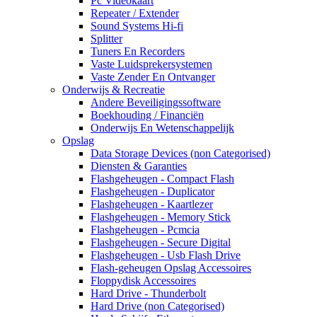
Pc Videokaart
Repeater / Extender
Sound Systems Hi-fi
Splitter
Tuners En Recorders
Vaste Luidsprekersystemen
Vaste Zender En Ontvanger
Onderwijs & Recreatie
Andere Beveiligingssoftware
Boekhouding / Financiën
Onderwijs En Wetenschappelijk
Opslag
Data Storage Devices (non Categorised)
Diensten & Garanties
Flashgeheugen - Compact Flash
Flashgeheugen - Duplicator
Flashgeheugen - Kaartlezer
Flashgeheugen - Memory Stick
Flashgeheugen - Pcmcia
Flashgeheugen - Secure Digital
Flashgeheugen - Usb Flash Drive
Flash-geheugen Opslag Accessoires
Floppydisk Accessoires
Hard Drive - Thunderbolt
Hard Drive (non Categorised)