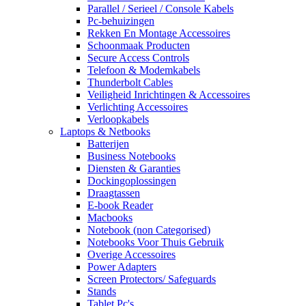
Parallel / Serieel / Console Kabels
Pc-behuizingen
Rekken En Montage Accessoires
Schoonmaak Producten
Secure Access Controls
Telefoon & Modemkabels
Thunderbolt Cables
Veiligheid Inrichtingen & Accessoires
Verlichting Accessoires
Verloopkabels
Laptops & Netbooks
Batterijen
Business Notebooks
Diensten & Garanties
Dockingoplossingen
Draagtassen
E-book Reader
Macbooks
Notebook (non Categorised)
Notebooks Voor Thuis Gebruik
Overige Accessoires
Power Adapters
Screen Protectors/ Safeguards
Stands
Tablet Pc's