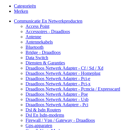
Categorieën
Merken
Communicatie En Netwerkproducten
Access Point
Accessoires - Draadloos
Antenne
Antennekabels
Bluetooth
Bridge - Draadloos
Data Switch
Diensten & Garanties
Draadloos Netwerk Adapter - Cf / Sd / Xd
Draadloos Netwerk Adapter - Homeplug
Draadloos Netwerk Adapter - Pci-e
Draadloos Netwerk Adapter - Pci-x
Draadloos Netwerk Adapter - Pcmcia / Expresscard
Draadloos Netwerk Adapter - Poe
Draadloos Netwerk Adapter - Usb
Draadloos Netwerk Adapterr - Pci
Dsl & Isdn Routers
Dsl En Isdn-modems
Firewall / Vpn / Gateway - Draadloos
Gps-apparaten