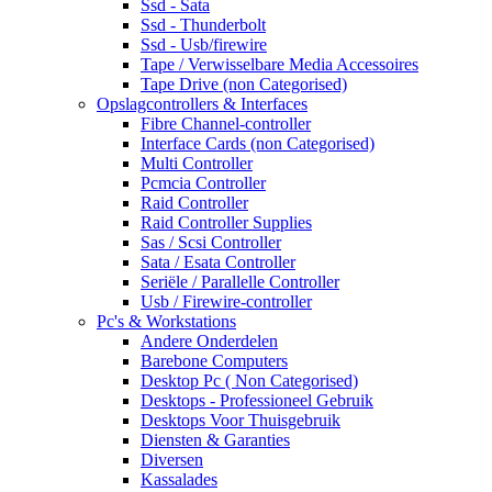
Ssd - Sata
Ssd - Thunderbolt
Ssd - Usb/firewire
Tape / Verwisselbare Media Accessoires
Tape Drive (non Categorised)
Opslagcontrollers & Interfaces
Fibre Channel-controller
Interface Cards (non Categorised)
Multi Controller
Pcmcia Controller
Raid Controller
Raid Controller Supplies
Sas / Scsi Controller
Sata / Esata Controller
Seriële / Parallelle Controller
Usb / Firewire-controller
Pc's & Workstations
Andere Onderdelen
Barebone Computers
Desktop Pc ( Non Categorised)
Desktops - Professioneel Gebruik
Desktops Voor Thuisgebruik
Diensten & Garanties
Diversen
Kassalades