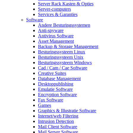
Server Rack Kasten & Opties
Server-computers
Services & Garanties
Software
Andere Besturingssystemen
Anti-spyware
Antivirus Software
Asset Management
Backup & Storage Management
Besturingssysteem Linux
Besturingssysteem Unix
Besturingssysteem Windows
Cad / Cam / Cae Software
Creative Suites
Database Management
Desktoppublishing
Emulatie Software
Encryption Software
Fax Software
Games
Graphics & Illustratie Software
Internet/web Filtering
Intrusion Detection
Mail Client Software
Mail Server Software