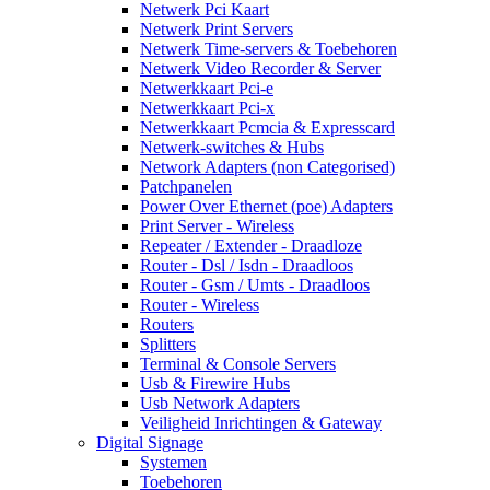
Netwerk Pci Kaart
Netwerk Print Servers
Netwerk Time-servers & Toebehoren
Netwerk Video Recorder & Server
Netwerkkaart Pci-e
Netwerkkaart Pci-x
Netwerkkaart Pcmcia & Expresscard
Netwerk-switches & Hubs
Network Adapters (non Categorised)
Patchpanelen
Power Over Ethernet (poe) Adapters
Print Server - Wireless
Repeater / Extender - Draadloze
Router - Dsl / Isdn - Draadloos
Router - Gsm / Umts - Draadloos
Router - Wireless
Routers
Splitters
Terminal & Console Servers
Usb & Firewire Hubs
Usb Network Adapters
Veiligheid Inrichtingen & Gateway
Digital Signage
Systemen
Toebehoren