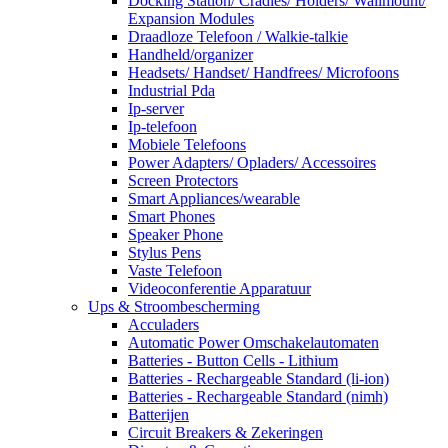
Docking Station/ Cradles/ Holders/ Wallmount/
Expansion Modules
Draadloze Telefoon / Walkie-talkie
Handheld/organizer
Headsets/ Handset/ Handfrees/ Microfoons
Industrial Pda
Ip-server
Ip-telefoon
Mobiele Telefoons
Power Adapters/ Opladers/ Accessoires
Screen Protectors
Smart Appliances/wearable
Smart Phones
Speaker Phone
Stylus Pens
Vaste Telefoon
Videoconferentie Apparatuur
Ups & Stroombescherming
Acculaders
Automatic Power Omschakelautomaten
Batteries - Button Cells - Lithium
Batteries - Rechargeable Standard (li-ion)
Batteries - Rechargeable Standard (nimh)
Batterijen
Circuit Breakers & Zekeringen