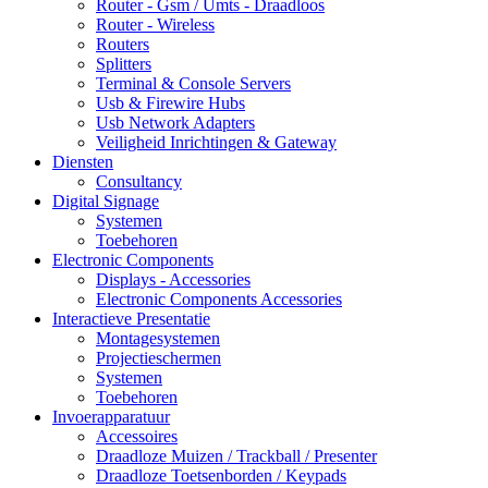
Router - Gsm / Umts - Draadloos
Router - Wireless
Routers
Splitters
Terminal & Console Servers
Usb & Firewire Hubs
Usb Network Adapters
Veiligheid Inrichtingen & Gateway
Diensten
Consultancy
Digital Signage
Systemen
Toebehoren
Electronic Components
Displays - Accessories
Electronic Components Accessories
Interactieve Presentatie
Montagesystemen
Projectieschermen
Systemen
Toebehoren
Invoerapparatuur
Accessoires
Draadloze Muizen / Trackball / Presenter
Draadloze Toetsenborden / Keypads