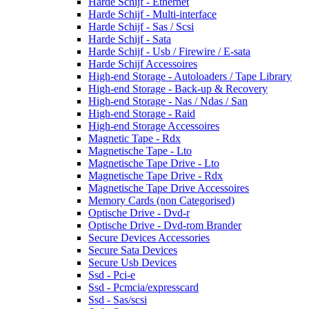
Harde Schijf - Ethernet
Harde Schijf - Multi-interface
Harde Schijf - Sas / Scsi
Harde Schijf - Sata
Harde Schijf - Usb / Firewire / E-sata
Harde Schijf Accessoires
High-end Storage - Autoloaders / Tape Library
High-end Storage - Back-up & Recovery
High-end Storage - Nas / Ndas / San
High-end Storage - Raid
High-end Storage Accessoires
Magnetic Tape - Rdx
Magnetische Tape - Lto
Magnetische Tape Drive - Lto
Magnetische Tape Drive - Rdx
Magnetische Tape Drive Accessoires
Memory Cards (non Categorised)
Optische Drive - Dvd-r
Optische Drive - Dvd-rom Brander
Secure Devices Accessories
Secure Sata Devices
Secure Usb Devices
Ssd - Pci-e
Ssd - Pcmcia/expresscard
Ssd - Sas/scsi