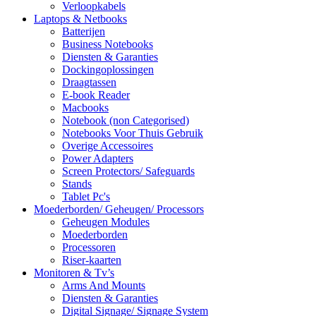
Verloopkabels
Laptops & Netbooks
Batterijen
Business Notebooks
Diensten & Garanties
Dockingoplossingen
Draagtassen
E-book Reader
Macbooks
Notebook (non Categorised)
Notebooks Voor Thuis Gebruik
Overige Accessoires
Power Adapters
Screen Protectors/ Safeguards
Stands
Tablet Pc's
Moederborden/ Geheugen/ Processors
Geheugen Modules
Moederborden
Processoren
Riser-kaarten
Monitoren & Tv’s
Arms And Mounts
Diensten & Garanties
Digital Signage/ Signage System