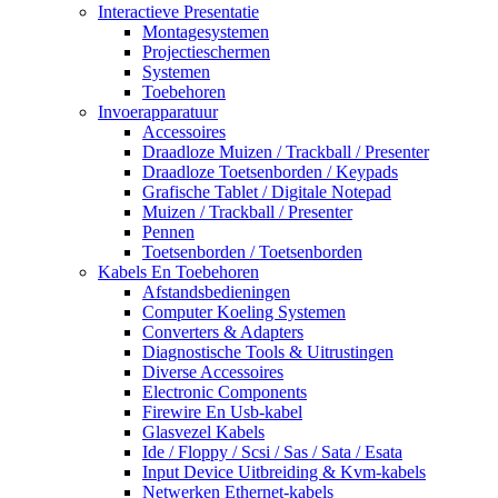
Interactieve Presentatie
Montagesystemen
Projectieschermen
Systemen
Toebehoren
Invoerapparatuur
Accessoires
Draadloze Muizen / Trackball / Presenter
Draadloze Toetsenborden / Keypads
Grafische Tablet / Digitale Notepad
Muizen / Trackball / Presenter
Pennen
Toetsenborden / Toetsenborden
Kabels En Toebehoren
Afstandsbedieningen
Computer Koeling Systemen
Converters & Adapters
Diagnostische Tools & Uitrustingen
Diverse Accessoires
Electronic Components
Firewire En Usb-kabel
Glasvezel Kabels
Ide / Floppy / Scsi / Sas / Sata / Esata
Input Device Uitbreiding & Kvm-kabels
Netwerken Ethernet-kabels