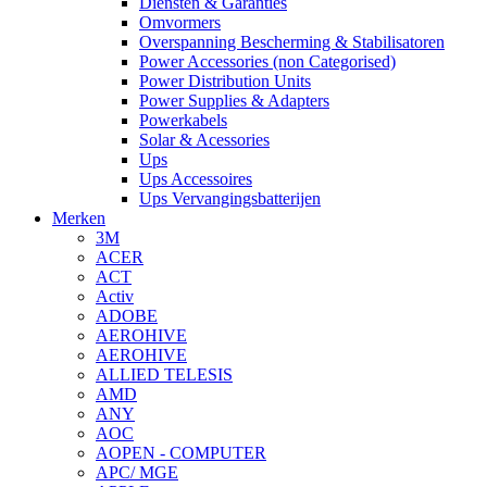
Diensten & Garanties
Omvormers
Overspanning Bescherming & Stabilisatoren
Power Accessories (non Categorised)
Power Distribution Units
Power Supplies & Adapters
Powerkabels
Solar & Acessories
Ups
Ups Accessoires
Ups Vervangingsbatterijen
Merken
3M
ACER
ACT
Activ
ADOBE
AEROHIVE
AEROHIVE
ALLIED TELESIS
AMD
ANY
AOC
AOPEN - COMPUTER
APC/ MGE