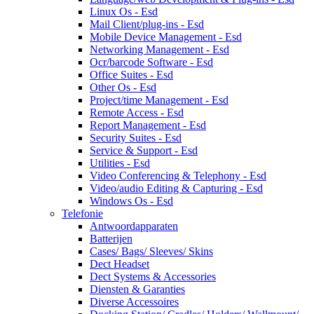
Linux Os - Esd
Mail Client/plug-ins - Esd
Mobile Device Management - Esd
Networking Management - Esd
Ocr/barcode Software - Esd
Office Suites - Esd
Other Os - Esd
Project/time Management - Esd
Remote Access - Esd
Report Management - Esd
Security Suites - Esd
Service & Support - Esd
Utilities - Esd
Video Conferencing & Telephony - Esd
Video/audio Editing & Capturing - Esd
Windows Os - Esd
Telefonie
Antwoordapparaten
Batterijen
Cases/ Bags/ Sleeves/ Skins
Dect Headset
Dect Systems & Accessories
Diensten & Garanties
Diverse Accessoires