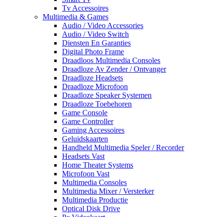
Tv Accessoires
Multimedia & Games
Audio / Video Accessories
Audio / Video Switch
Diensten En Garanties
Digital Photo Frame
Draadloos Multimedia Consoles
Draadloze Av Zender / Ontvanger
Draadloze Headsets
Draadloze Microfoon
Draadloze Speaker Systemen
Draadloze Toebehoren
Game Console
Game Controller
Gaming Accessoires
Geluidskaarten
Handheld Multimedia Speler / Recorder
Headsets Vast
Home Theater Systems
Microfoon Vast
Multimedia Consoles
Multimedia Mixer / Versterker
Multimedia Productie
Optical Disk Drive