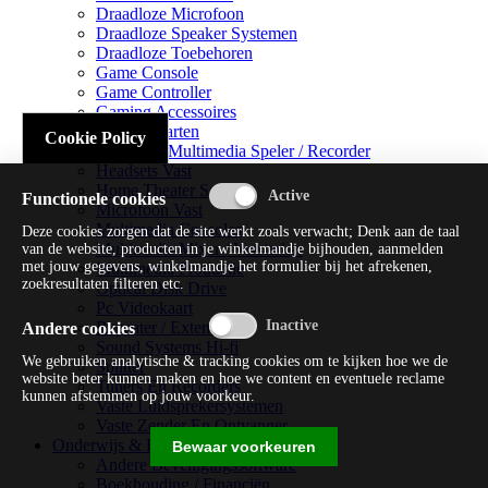
Draadloze Microfoon
Draadloze Speaker Systemen
Draadloze Toebehoren
Game Console
Game Controller
Gaming Accessoires
Geluidskaarten
Cookie Policy
Handheld Multimedia Speler / Recorder
Headsets Vast
Home Theater Systems
Functionele cookies
Microfoon Vast
Multimedia Consoles
Deze cookies zorgen dat de site werkt zoals verwacht; Denk aan de taal
Multimedia Mixer / Versterker
van de website, producten in je winkelmandje bijhouden, aanmelden
met jouw gegevens, winkelmandje het formulier bij het afrekenen,
Multimedia Productie
zoekresultaten filteren etc.
Optical Disk Drive
Pc Videokaart
Repeater / Extender
Andere cookies
Sound Systems Hi-fi
We gebruiken analytische & tracking cookies om te kijken hoe we de
Splitter
website beter kunnen maken en hoe we content en eventuele reclame
Tuners En Recorders
kunnen afstemmen op jouw voorkeur.
Vaste Luidsprekersystemen
Vaste Zender En Ontvanger
Onderwijs & Recreatie
Bewaar voorkeuren
Andere Beveiligingssoftware
Boekhouding / Financiën