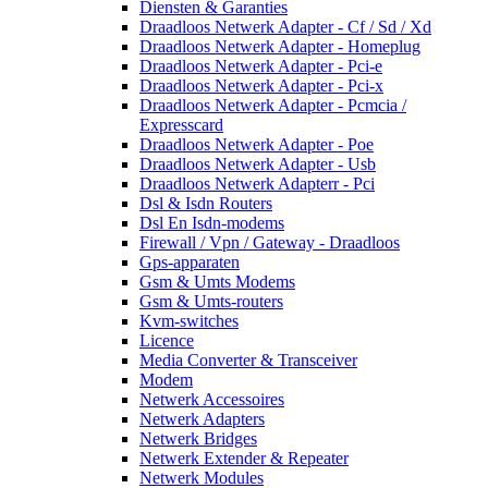
Diensten & Garanties
Draadloos Netwerk Adapter - Cf / Sd / Xd
Draadloos Netwerk Adapter - Homeplug
Draadloos Netwerk Adapter - Pci-e
Draadloos Netwerk Adapter - Pci-x
Draadloos Netwerk Adapter - Pcmcia /
Expresscard
Draadloos Netwerk Adapter - Poe
Draadloos Netwerk Adapter - Usb
Draadloos Netwerk Adapterr - Pci
Dsl & Isdn Routers
Dsl En Isdn-modems
Firewall / Vpn / Gateway - Draadloos
Gps-apparaten
Gsm & Umts Modems
Gsm & Umts-routers
Kvm-switches
Licence
Media Converter & Transceiver
Modem
Netwerk Accessoires
Netwerk Adapters
Netwerk Bridges
Netwerk Extender & Repeater
Netwerk Modules