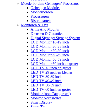
Moederborden/ Geheugen/ Processors
Geheugen Modules
Moederborden
Processoren
Riser-kaarten
Monitoren & Tv’s
Arms And Mounts
Diensten & Garanties
Digital Signage/ Signage System
LCD Monitor 10-19 inch
LCD Monitor 20-29 inch
LCD Monitor 30-39 inch
LCD Monitor 40-49 inch
LCD Monitor 50-59 inch
LCD Monitor 60 inch en groter
LCD TV 40 inch en groter
LED TV 29 inch en kleiner
LED TV 30-39 inch
LED TV 40-49 inch
LED TV 50-59 inch
LED TV 60 inch en groter
Monitor (non Categorised)
Monitor Accessoires
Smart Display
Smart Tv