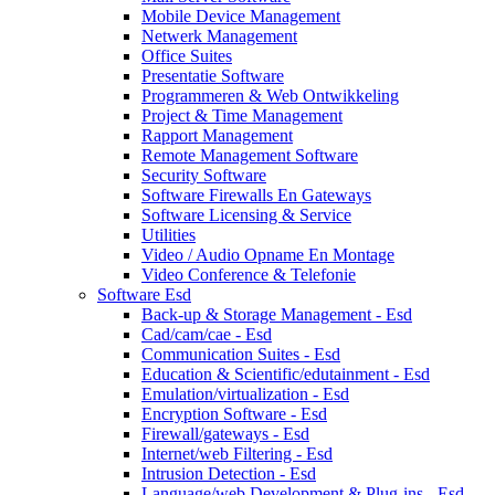
Mobile Device Management
Netwerk Management
Office Suites
Presentatie Software
Programmeren & Web Ontwikkeling
Project & Time Management
Rapport Management
Remote Management Software
Security Software
Software Firewalls En Gateways
Software Licensing & Service
Utilities
Video / Audio Opname En Montage
Video Conference & Telefonie
Software Esd
Back-up & Storage Management - Esd
Cad/cam/cae - Esd
Communication Suites - Esd
Education & Scientific/edutainment - Esd
Emulation/virtualization - Esd
Encryption Software - Esd
Firewall/gateways - Esd
Internet/web Filtering - Esd
Intrusion Detection - Esd
Language/web Development & Plug-ins - Esd