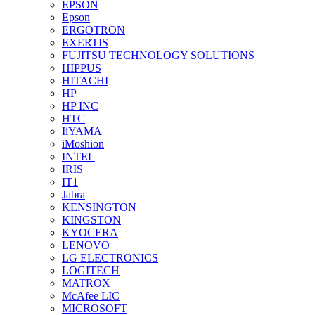
EPSON
Epson
ERGOTRON
EXERTIS
FUJITSU TECHNOLOGY SOLUTIONS
HIPPUS
HITACHI
HP
HP INC
HTC
IiYAMA
iMoshion
INTEL
IRIS
IT1
Jabra
KENSINGTON
KINGSTON
KYOCERA
LENOVO
LG ELECTRONICS
LOGITECH
MATROX
McAfee LIC
MICROSOFT