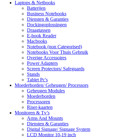
Laptops & Netbooks
Batterijen
Business Notebooks
Diensten & Garanties
Dockingoplossingen
Draagtassen
E-book Reader
Macbooks
Notebook (non Categorised)
Notebooks Voor Thuis Gebruik
Overige Accessoires
Power Adapters
Screen Protectors/ Safeguards
Stands
Tablet Pc's
Moederborden/ Geheugen/ Processors
Geheugen Modules
Moederborden
Processoren
Riser-kaarten
Monitoren & Tv’s
Arms And Mounts
Diensten & Garanties
Digital Signage/ Signage System
LCD Monitor 10-19 inch