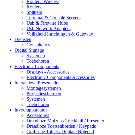
Router - Wireless
Routers
Splitters
Terminal & Console Servers
Usb & Firewire Hubs
Usb Network Adapters
Veiligheid Inrichtingen & Gateway
Diensten
Consultancy
Digital Signage
Systemen
Toebehoren
Electronic Components
Displays - Accessories
Electronic Components Accessories
Interactieve Presentatie
Montagesystemen
Projectieschermen
Systemen
Toebehoren
Invoerapparatuur
Accessoires
Draadloze Muizen / Trackball / Presenter
Draadloze Toetsenborden / Keypads
Grafische Tablet / Digitale Notepad