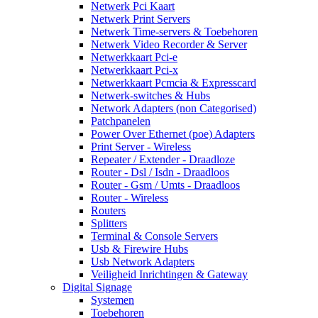
Netwerk Pci Kaart
Netwerk Print Servers
Netwerk Time-servers & Toebehoren
Netwerk Video Recorder & Server
Netwerkkaart Pci-e
Netwerkkaart Pci-x
Netwerkkaart Pcmcia & Expresscard
Netwerk-switches & Hubs
Network Adapters (non Categorised)
Patchpanelen
Power Over Ethernet (poe) Adapters
Print Server - Wireless
Repeater / Extender - Draadloze
Router - Dsl / Isdn - Draadloos
Router - Gsm / Umts - Draadloos
Router - Wireless
Routers
Splitters
Terminal & Console Servers
Usb & Firewire Hubs
Usb Network Adapters
Veiligheid Inrichtingen & Gateway
Digital Signage
Systemen
Toebehoren