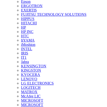
Epson
ERGOTRON
EXERTIS
FUJITSU TECHNOLOGY SOLUTIONS
HIPPUS
HITACHI
HP
HP INC
HTC
IiYAMA
iMoshion
INTEL
IRIS
IT1
Jabra
KENSINGTON
KINGSTON
KYOCERA
LENOVO
LG ELECTRONICS
LOGITECH
MATROX
McAfee LIC
MICROSOFT
MICROSOFT