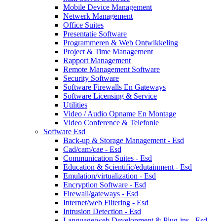
Mobile Device Management
Netwerk Management
Office Suites
Presentatie Software
Programmeren & Web Ontwikkeling
Project & Time Management
Rapport Management
Remote Management Software
Security Software
Software Firewalls En Gateways
Software Licensing & Service
Utilities
Video / Audio Opname En Montage
Video Conference & Telefonie
Software Esd
Back-up & Storage Management - Esd
Cad/cam/cae - Esd
Communication Suites - Esd
Education & Scientific/edutainment - Esd
Emulation/virtualization - Esd
Encryption Software - Esd
Firewall/gateways - Esd
Internet/web Filtering - Esd
Intrusion Detection - Esd
Language/web Development & Plug-ins - Esd