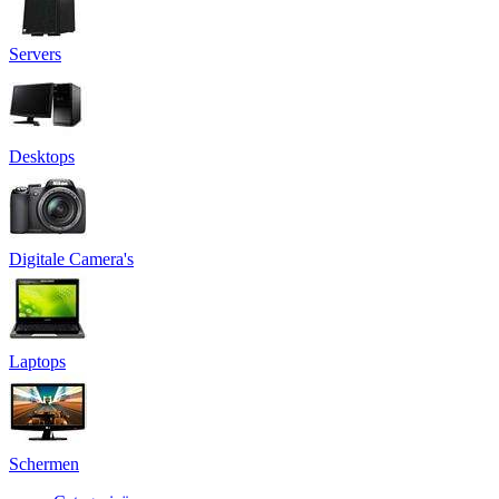
Servers
Desktops
Digitale Camera's
Laptops
Schermen