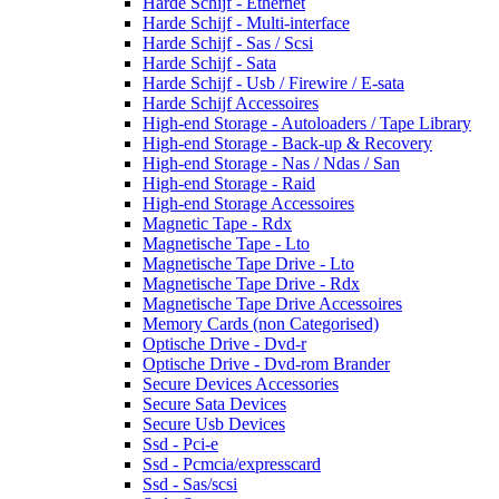
Harde Schijf - Ethernet
Harde Schijf - Multi-interface
Harde Schijf - Sas / Scsi
Harde Schijf - Sata
Harde Schijf - Usb / Firewire / E-sata
Harde Schijf Accessoires
High-end Storage - Autoloaders / Tape Library
High-end Storage - Back-up & Recovery
High-end Storage - Nas / Ndas / San
High-end Storage - Raid
High-end Storage Accessoires
Magnetic Tape - Rdx
Magnetische Tape - Lto
Magnetische Tape Drive - Lto
Magnetische Tape Drive - Rdx
Magnetische Tape Drive Accessoires
Memory Cards (non Categorised)
Optische Drive - Dvd-r
Optische Drive - Dvd-rom Brander
Secure Devices Accessories
Secure Sata Devices
Secure Usb Devices
Ssd - Pci-e
Ssd - Pcmcia/expresscard
Ssd - Sas/scsi