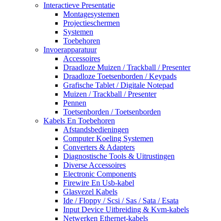
Interactieve Presentatie
Montagesystemen
Projectieschermen
Systemen
Toebehoren
Invoerapparatuur
Accessoires
Draadloze Muizen / Trackball / Presenter
Draadloze Toetsenborden / Keypads
Grafische Tablet / Digitale Notepad
Muizen / Trackball / Presenter
Pennen
Toetsenborden / Toetsenborden
Kabels En Toebehoren
Afstandsbedieningen
Computer Koeling Systemen
Converters & Adapters
Diagnostische Tools & Uitrustingen
Diverse Accessoires
Electronic Components
Firewire En Usb-kabel
Glasvezel Kabels
Ide / Floppy / Scsi / Sas / Sata / Esata
Input Device Uitbreiding & Kvm-kabels
Netwerken Ethernet-kabels