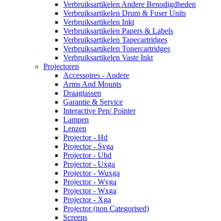
Verbruiksartikelen Andere Benodigdheden
Verbruiksartikelen Drum & Fuser Units
Verbruiksartikelen Inkt
Verbruiksartikelen Papers & Labels
Verbruiksartikelen Tapecartridges
Verbruiksartikelen Tonercartridges
Verbruiksartikelen Vaste Inkt
Projectoren
Accessoires - Andere
Arms And Mounts
Draagtassen
Garantie & Service
Interactive Pen/ Pointer
Lampen
Lenzen
Projector - Hd
Projector - Svga
Projector - Uhd
Projector - Uxga
Projector - Wuxga
Projector - Wvga
Projector - Wxga
Projector - Xga
Projector (non Categorised)
Screens