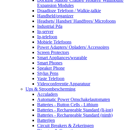
Docking Station/ Cradles/ Holders/ Wallmount/
Expansion Modules
Draadloze Telefoon / Walkie-talkie
Handheld/organizer
Headsets/ Handset/ Handfrees/ Microfoons
Industrial Pda
Ip-server
Ip-telefoon
Mobiele Telefoons
Power Adapters/ Opladers/ Accessoires
Screen Protectors
Smart Appliances/wearable
Smart Phones
Speaker Phone
Stylus Pens
Vaste Telefoon
Videoconferentie Apparatuur
Ups & Stroombescherming
Acculaders
Automatic Power Omschakelautomaten
Batteries - Button Cells - Lithium
Batteries - Rechargeable Standard (li-ion)
Batteries - Rechargeable Standard (nimh)
Batterijen
Circuit Breakers & Zekeringen