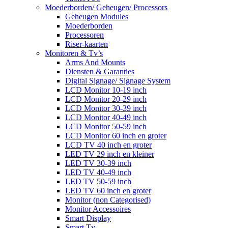
Moederborden/ Geheugen/ Processors
Geheugen Modules
Moederborden
Processoren
Riser-kaarten
Monitoren & Tv’s
Arms And Mounts
Diensten & Garanties
Digital Signage/ Signage System
LCD Monitor 10-19 inch
LCD Monitor 20-29 inch
LCD Monitor 30-39 inch
LCD Monitor 40-49 inch
LCD Monitor 50-59 inch
LCD Monitor 60 inch en groter
LCD TV 40 inch en groter
LED TV 29 inch en kleiner
LED TV 30-39 inch
LED TV 40-49 inch
LED TV 50-59 inch
LED TV 60 inch en groter
Monitor (non Categorised)
Monitor Accessoires
Smart Display
Smart Tv