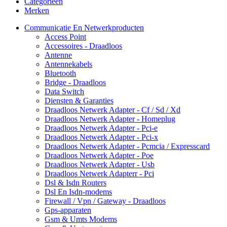
Categorieën
Merken
Communicatie En Netwerkproducten
Access Point
Accessoires - Draadloos
Antenne
Antennekabels
Bluetooth
Bridge - Draadloos
Data Switch
Diensten & Garanties
Draadloos Netwerk Adapter - Cf / Sd / Xd
Draadloos Netwerk Adapter - Homeplug
Draadloos Netwerk Adapter - Pci-e
Draadloos Netwerk Adapter - Pci-x
Draadloos Netwerk Adapter - Pcmcia / Expresscard
Draadloos Netwerk Adapter - Poe
Draadloos Netwerk Adapter - Usb
Draadloos Netwerk Adapterr - Pci
Dsl & Isdn Routers
Dsl En Isdn-modems
Firewall / Vpn / Gateway - Draadloos
Gps-apparaten
Gsm & Umts Modems