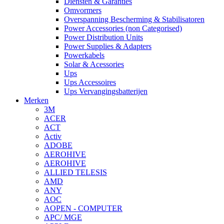
Diensten & Garanties
Omvormers
Overspanning Bescherming & Stabilisatoren
Power Accessories (non Categorised)
Power Distribution Units
Power Supplies & Adapters
Powerkabels
Solar & Acessories
Ups
Ups Accessoires
Ups Vervangingsbatterijen
Merken
3M
ACER
ACT
Activ
ADOBE
AEROHIVE
AEROHIVE
ALLIED TELESIS
AMD
ANY
AOC
AOPEN - COMPUTER
APC/ MGE