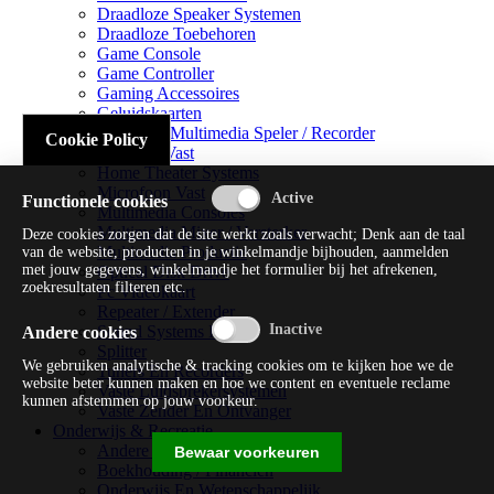
Draadloze Speaker Systemen
Draadloze Toebehoren
Game Console
Game Controller
Gaming Accessoires
Geluidskaarten
Handheld Multimedia Speler / Recorder
Cookie Policy
Headsets Vast
Home Theater Systems
Microfoon Vast
Functionele cookies
Multimedia Consoles
Multimedia Mixer / Versterker
Deze cookies zorgen dat de site werkt zoals verwacht; Denk aan de taal
Multimedia Productie
van de website, producten in je winkelmandje bijhouden, aanmelden
met jouw gegevens, winkelmandje het formulier bij het afrekenen,
Optical Disk Drive
zoekresultaten filteren etc.
Pc Videokaart
Repeater / Extender
Sound Systems Hi-fi
Andere cookies
Splitter
We gebruiken analytische & tracking cookies om te kijken hoe we de
Tuners En Recorders
website beter kunnen maken en hoe we content en eventuele reclame
Vaste Luidsprekersystemen
kunnen afstemmen op jouw voorkeur.
Vaste Zender En Ontvanger
Onderwijs & Recreatie
Andere Beveiligingssoftware
Bewaar voorkeuren
Boekhouding / Financiën
Onderwijs En Wetenschappelijk