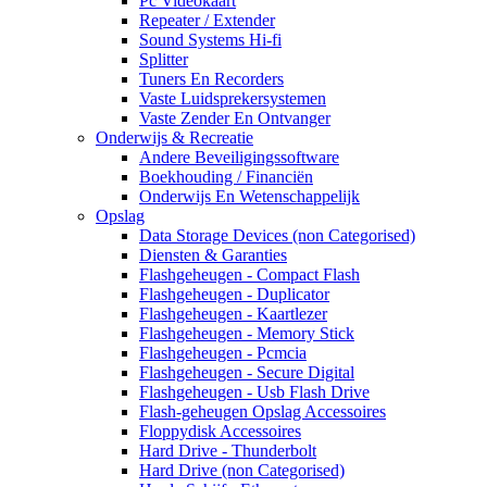
Pc Videokaart
Repeater / Extender
Sound Systems Hi-fi
Splitter
Tuners En Recorders
Vaste Luidsprekersystemen
Vaste Zender En Ontvanger
Onderwijs & Recreatie
Andere Beveiligingssoftware
Boekhouding / Financiën
Onderwijs En Wetenschappelijk
Opslag
Data Storage Devices (non Categorised)
Diensten & Garanties
Flashgeheugen - Compact Flash
Flashgeheugen - Duplicator
Flashgeheugen - Kaartlezer
Flashgeheugen - Memory Stick
Flashgeheugen - Pcmcia
Flashgeheugen - Secure Digital
Flashgeheugen - Usb Flash Drive
Flash-geheugen Opslag Accessoires
Floppydisk Accessoires
Hard Drive - Thunderbolt
Hard Drive (non Categorised)