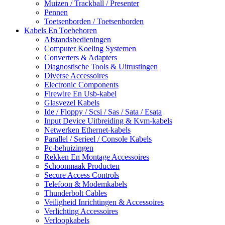
Muizen / Trackball / Presenter
Pennen
Toetsenborden / Toetsenborden
Kabels En Toebehoren
Afstandsbedieningen
Computer Koeling Systemen
Converters & Adapters
Diagnostische Tools & Uitrustingen
Diverse Accessoires
Electronic Components
Firewire En Usb-kabel
Glasvezel Kabels
Ide / Floppy / Scsi / Sas / Sata / Esata
Input Device Uitbreiding & Kvm-kabels
Netwerken Ethernet-kabels
Parallel / Serieel / Console Kabels
Pc-behuizingen
Rekken En Montage Accessoires
Schoonmaak Producten
Secure Access Controls
Telefoon & Modemkabels
Thunderbolt Cables
Veiligheid Inrichtingen & Accessoires
Verlichting Accessoires
Verloopkabels