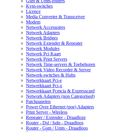
Gsm & Umts-routers
Kvm-switches
Licence
Media Converter & Transceiver
Modem
Netwerk Accessoires
Netwerk Adapters
Netwerk Bridges
Netwerk Extender & Repeater
Netwerk Modules
Netwerk Pci Kaart
Netwerk Print Servers
Netwerk Time-servers & Toebehoren
Netwerk Video Recorder & Server
Netwerk-switches & Hubs
Netwerkkaart Pci-e
Netwerkkaart Pci-x
Netwerkkaart Pcmcia & Expresscard
Network Adapters (non Categorised)
Patchpanelen
Power Over Ethernet (poe) Adapters
Print Server - Wireless
Repeater / Extender - Draadloze
Router - Dsl / Isdn - Draadloos
Router - Gsm / Umts - Draadloos