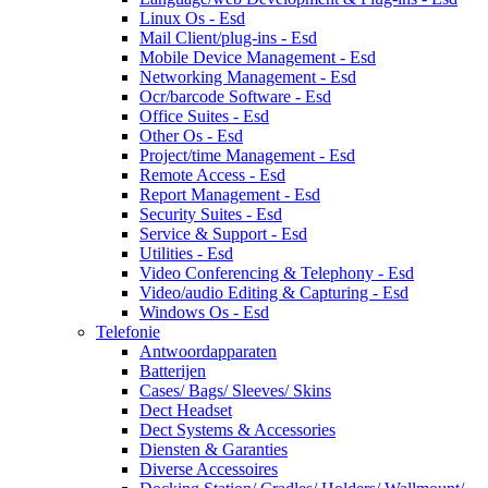
Linux Os - Esd
Mail Client/plug-ins - Esd
Mobile Device Management - Esd
Networking Management - Esd
Ocr/barcode Software - Esd
Office Suites - Esd
Other Os - Esd
Project/time Management - Esd
Remote Access - Esd
Report Management - Esd
Security Suites - Esd
Service & Support - Esd
Utilities - Esd
Video Conferencing & Telephony - Esd
Video/audio Editing & Capturing - Esd
Windows Os - Esd
Telefonie
Antwoordapparaten
Batterijen
Cases/ Bags/ Sleeves/ Skins
Dect Headset
Dect Systems & Accessories
Diensten & Garanties
Diverse Accessoires