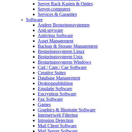
Server Rack Kasten & Opties
Server-computers
Services & Garanties
Software
Andere Besturingssystemen
Anti-spyware
Antivirus Software
Asset Management
Backup & Storage Management
Besturingssysteem Linux
Besturingssysteem Unix
Besturingssysteem Windows
Cad / Cam / Cae Software
Creative Suites
Database Management
Desktoppublishing
Emulatie Software
Encryption Software
Fax Software
Games
Graphics & Illustratie Software
Internet/web Filtering
Intrusion Detection
Mail Client Software
Mail Server Software