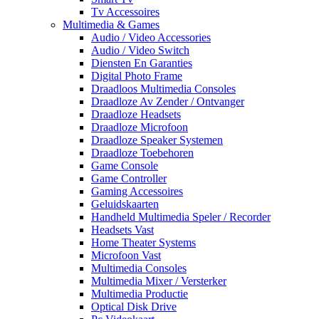
Tv Accessoires
Multimedia & Games
Audio / Video Accessories
Audio / Video Switch
Diensten En Garanties
Digital Photo Frame
Draadloos Multimedia Consoles
Draadloze Av Zender / Ontvanger
Draadloze Headsets
Draadloze Microfoon
Draadloze Speaker Systemen
Draadloze Toebehoren
Game Console
Game Controller
Gaming Accessoires
Geluidskaarten
Handheld Multimedia Speler / Recorder
Headsets Vast
Home Theater Systems
Microfoon Vast
Multimedia Consoles
Multimedia Mixer / Versterker
Multimedia Productie
Optical Disk Drive