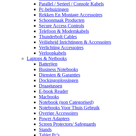
Parallel / Serieel / Console Kabels
Pc-behuizingen
Rekken En Montage Accessoires
Schoonmaak Producten
Secure Access Controls
Telefoon & Modemkabels
Thunderbolt Cables
Veiligheid Inrichtingen & Accessoires
Verlichting Accessoires
Verloopkabels
Laptops & Netbooks
Batterijen
Business Notebooks
Diensten & Garanties
Dockingoplossingen
Draagtassen
E-book Reader
Macbooks
Notebook (non Categorised)
Notebooks Voor Thuis Gebruik
Overige Accessoires
Power Adapters
Screen Protectors/ Safeguards
Stands
Tablet Pc's