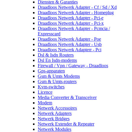
Diensten & Garanties
Draadloos Netwerk Adapter - Cf / Sd / Xd
Draadloos Netwerk Adapter - Homeplug
Draadloos Netwerk Adapter - Pci-e
Draadloos Netwerk Adapter - Pci-x
Draadloos Netwerk Adapter - Pcmcia /
Expresscard
Draadloos Netwerk Adapter - Poe
Draadloos Netwerk Adapter - Usb
Draadloos Netwerk Adapterr - Pci
Dsl & Isdn Routers
Dsl En Isdn-modems
Firewall / Vpn / Gateway - Draadloos
Gps-apparaten
Gsm & Umts Modems
Gsm & Umts-routers
Kvm-switches
Licence
Media Converter & Transceiver
Modem
Netwerk Accessoires
Netwerk Adapters
Netwerk Bridges
Netwerk Extender & Repeater
Netwerk Modules