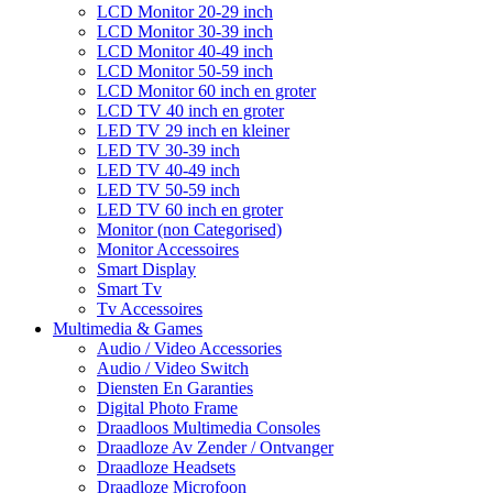
LCD Monitor 20-29 inch
LCD Monitor 30-39 inch
LCD Monitor 40-49 inch
LCD Monitor 50-59 inch
LCD Monitor 60 inch en groter
LCD TV 40 inch en groter
LED TV 29 inch en kleiner
LED TV 30-39 inch
LED TV 40-49 inch
LED TV 50-59 inch
LED TV 60 inch en groter
Monitor (non Categorised)
Monitor Accessoires
Smart Display
Smart Tv
Tv Accessoires
Multimedia & Games
Audio / Video Accessories
Audio / Video Switch
Diensten En Garanties
Digital Photo Frame
Draadloos Multimedia Consoles
Draadloze Av Zender / Ontvanger
Draadloze Headsets
Draadloze Microfoon