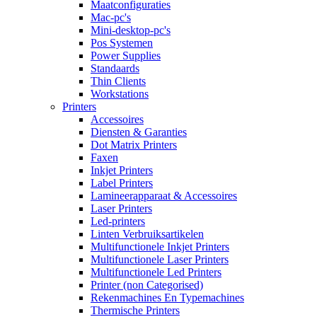
Maatconfiguraties
Mac-pc's
Mini-desktop-pc's
Pos Systemen
Power Supplies
Standaards
Thin Clients
Workstations
Printers
Accessoires
Diensten & Garanties
Dot Matrix Printers
Faxen
Inkjet Printers
Label Printers
Lamineerapparaat & Accessoires
Laser Printers
Led-printers
Linten Verbruiksartikelen
Multifunctionele Inkjet Printers
Multifunctionele Laser Printers
Multifunctionele Led Printers
Printer (non Categorised)
Rekenmachines En Typemachines
Thermische Printers