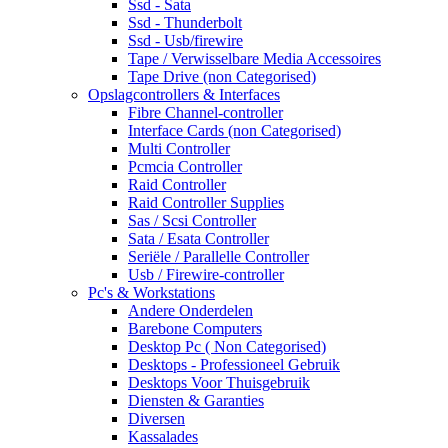
Ssd - Sata
Ssd - Thunderbolt
Ssd - Usb/firewire
Tape / Verwisselbare Media Accessoires
Tape Drive (non Categorised)
Opslagcontrollers & Interfaces
Fibre Channel-controller
Interface Cards (non Categorised)
Multi Controller
Pcmcia Controller
Raid Controller
Raid Controller Supplies
Sas / Scsi Controller
Sata / Esata Controller
Seriële / Parallelle Controller
Usb / Firewire-controller
Pc's & Workstations
Andere Onderdelen
Barebone Computers
Desktop Pc ( Non Categorised)
Desktops - Professioneel Gebruik
Desktops Voor Thuisgebruik
Diensten & Garanties
Diversen
Kassalades