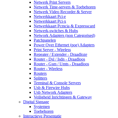
Netwerk Print Servers
Netwerk Time-servers & Toebehoren
Netwerk Video Recorder & Server
Netwerkkaart Pci-e
Netwerkkaart Pci-x
Netwerkkaart Pcmcia & Expresscard
Netwerk-switches & Hubs
Network Adapters (non Categorised)
Patchpanelen
Power Over Ethernet (poe) Adapters
Print Server - Wireless
Repeater / Extender - Draadloze
Router - Dsl / Isdn - Draadloos
Router - Gsm / Umts - Draadloos
Router - Wireless
Routers
Splitters
Terminal & Console Servers
Usb & Firewire Hubs
Usb Network Adapters
Veiligheid Inrichtingen & Gateway
Digital Signage
Systemen
Toebehoren
Interactieve Presentatie