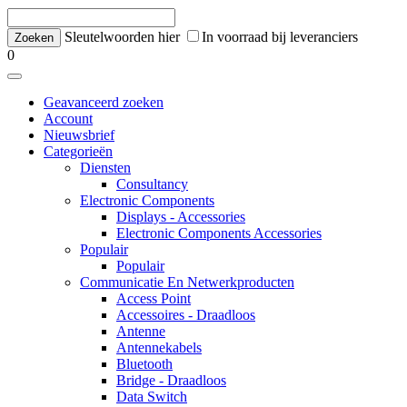
Sleutelwoorden hier
In voorraad bij leveranciers
0
Geavanceerd zoeken
Account
Nieuwsbrief
Categorieën
Diensten
Consultancy
Electronic Components
Displays - Accessories
Electronic Components Accessories
Populair
Populair
Communicatie En Netwerkproducten
Access Point
Accessoires - Draadloos
Antenne
Antennekabels
Bluetooth
Bridge - Draadloos
Data Switch