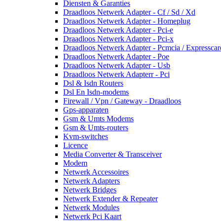
Diensten & Garanties
Draadloos Netwerk Adapter - Cf / Sd / Xd
Draadloos Netwerk Adapter - Homeplug
Draadloos Netwerk Adapter - Pci-e
Draadloos Netwerk Adapter - Pci-x
Draadloos Netwerk Adapter - Pcmcia / Expresscar
Draadloos Netwerk Adapter - Poe
Draadloos Netwerk Adapter - Usb
Draadloos Netwerk Adapterr - Pci
Dsl & Isdn Routers
Dsl En Isdn-modems
Firewall / Vpn / Gateway - Draadloos
Gps-apparaten
Gsm & Umts Modems
Gsm & Umts-routers
Kvm-switches
Licence
Media Converter & Transceiver
Modem
Netwerk Accessoires
Netwerk Adapters
Netwerk Bridges
Netwerk Extender & Repeater
Netwerk Modules
Netwerk Pci Kaart