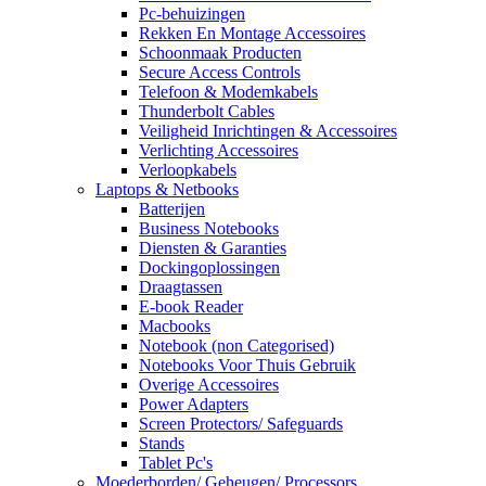
Pc-behuizingen
Rekken En Montage Accessoires
Schoonmaak Producten
Secure Access Controls
Telefoon & Modemkabels
Thunderbolt Cables
Veiligheid Inrichtingen & Accessoires
Verlichting Accessoires
Verloopkabels
Laptops & Netbooks
Batterijen
Business Notebooks
Diensten & Garanties
Dockingoplossingen
Draagtassen
E-book Reader
Macbooks
Notebook (non Categorised)
Notebooks Voor Thuis Gebruik
Overige Accessoires
Power Adapters
Screen Protectors/ Safeguards
Stands
Tablet Pc's
Moederborden/ Geheugen/ Processors