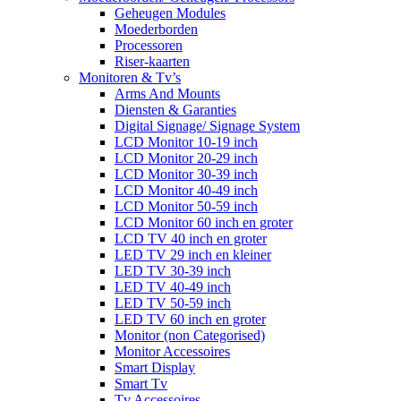
Geheugen Modules
Moederborden
Processoren
Riser-kaarten
Monitoren & Tv’s
Arms And Mounts
Diensten & Garanties
Digital Signage/ Signage System
LCD Monitor 10-19 inch
LCD Monitor 20-29 inch
LCD Monitor 30-39 inch
LCD Monitor 40-49 inch
LCD Monitor 50-59 inch
LCD Monitor 60 inch en groter
LCD TV 40 inch en groter
LED TV 29 inch en kleiner
LED TV 30-39 inch
LED TV 40-49 inch
LED TV 50-59 inch
LED TV 60 inch en groter
Monitor (non Categorised)
Monitor Accessoires
Smart Display
Smart Tv
Tv Accessoires