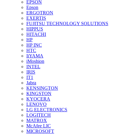
EPSON
Epson
ERGOTRON
EXERTIS
FUJITSU TECHNOLOGY SOLUTIONS
HIPPUS
HITACHI
HP
HP INC
HTC
IiYAMA
iMoshion
INTEL
IRIS
IT1
Jabra
KENSINGTON
KINGSTON
KYOCERA
LENOVO
LG ELECTRONICS
LOGITECH
MATROX
McAfee LIC
MICROSOFT