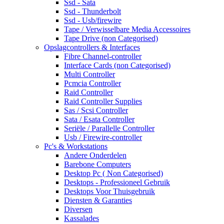
Ssd - Sata
Ssd - Thunderbolt
Ssd - Usb/firewire
Tape / Verwisselbare Media Accessoires
Tape Drive (non Categorised)
Opslagcontrollers & Interfaces
Fibre Channel-controller
Interface Cards (non Categorised)
Multi Controller
Pcmcia Controller
Raid Controller
Raid Controller Supplies
Sas / Scsi Controller
Sata / Esata Controller
Seriële / Parallelle Controller
Usb / Firewire-controller
Pc's & Workstations
Andere Onderdelen
Barebone Computers
Desktop Pc ( Non Categorised)
Desktops - Professioneel Gebruik
Desktops Voor Thuisgebruik
Diensten & Garanties
Diversen
Kassalades