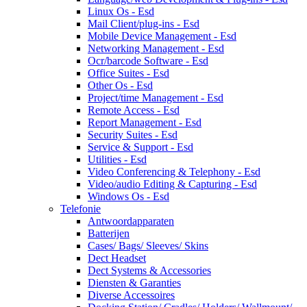
Linux Os - Esd
Mail Client/plug-ins - Esd
Mobile Device Management - Esd
Networking Management - Esd
Ocr/barcode Software - Esd
Office Suites - Esd
Other Os - Esd
Project/time Management - Esd
Remote Access - Esd
Report Management - Esd
Security Suites - Esd
Service & Support - Esd
Utilities - Esd
Video Conferencing & Telephony - Esd
Video/audio Editing & Capturing - Esd
Windows Os - Esd
Telefonie
Antwoordapparaten
Batterijen
Cases/ Bags/ Sleeves/ Skins
Dect Headset
Dect Systems & Accessories
Diensten & Garanties
Diverse Accessoires