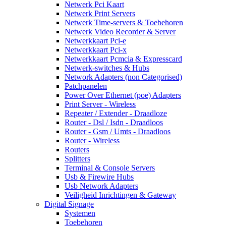
Netwerk Pci Kaart
Netwerk Print Servers
Netwerk Time-servers & Toebehoren
Netwerk Video Recorder & Server
Netwerkkaart Pci-e
Netwerkkaart Pci-x
Netwerkkaart Pcmcia & Expresscard
Netwerk-switches & Hubs
Network Adapters (non Categorised)
Patchpanelen
Power Over Ethernet (poe) Adapters
Print Server - Wireless
Repeater / Extender - Draadloze
Router - Dsl / Isdn - Draadloos
Router - Gsm / Umts - Draadloos
Router - Wireless
Routers
Splitters
Terminal & Console Servers
Usb & Firewire Hubs
Usb Network Adapters
Veiligheid Inrichtingen & Gateway
Digital Signage
Systemen
Toebehoren