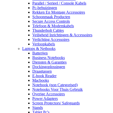
Parallel / Serieel / Console Kabels
Pc-behuizingen
Rekken En Montage Accessoires
Schoonmaak Producten
Secure Access Controls
Telefoon & Modemkabels
Thunderbolt Cables
Veiligheid Inrichtingen & Accessoires
Verlichting Accessoires
Verloopkabels
Laptops & Netbooks
Batterijen
Business Notebooks
Diensten & Garanties
Dockingoplossingen
Draagtassen
E-book Reader
Macbooks
Notebook (non Categorised)
Notebooks Voor Thuis Gebruik
Overige Accessoires
Power Adapters
Screen Protectors/ Safeguards
Stands
Tablet Pc's