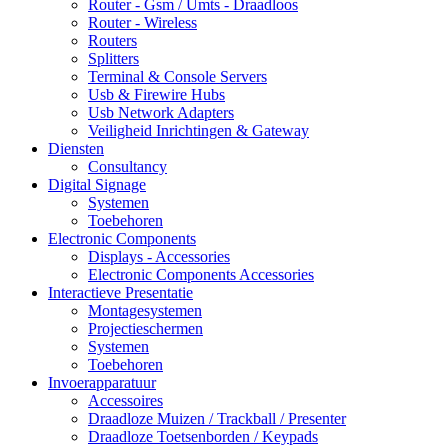
Router - Gsm / Umts - Draadloos
Router - Wireless
Routers
Splitters
Terminal & Console Servers
Usb & Firewire Hubs
Usb Network Adapters
Veiligheid Inrichtingen & Gateway
Diensten
Consultancy
Digital Signage
Systemen
Toebehoren
Electronic Components
Displays - Accessories
Electronic Components Accessories
Interactieve Presentatie
Montagesystemen
Projectieschermen
Systemen
Toebehoren
Invoerapparatuur
Accessoires
Draadloze Muizen / Trackball / Presenter
Draadloze Toetsenborden / Keypads