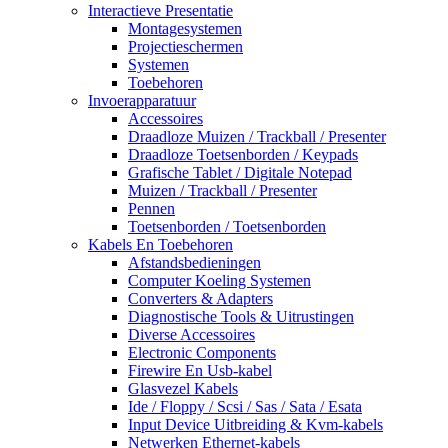
Interactieve Presentatie
Montagesystemen
Projectieschermen
Systemen
Toebehoren
Invoerapparatuur
Accessoires
Draadloze Muizen / Trackball / Presenter
Draadloze Toetsenborden / Keypads
Grafische Tablet / Digitale Notepad
Muizen / Trackball / Presenter
Pennen
Toetsenborden / Toetsenborden
Kabels En Toebehoren
Afstandsbedieningen
Computer Koeling Systemen
Converters & Adapters
Diagnostische Tools & Uitrustingen
Diverse Accessoires
Electronic Components
Firewire En Usb-kabel
Glasvezel Kabels
Ide / Floppy / Scsi / Sas / Sata / Esata
Input Device Uitbreiding & Kvm-kabels
Netwerken Ethernet-kabels