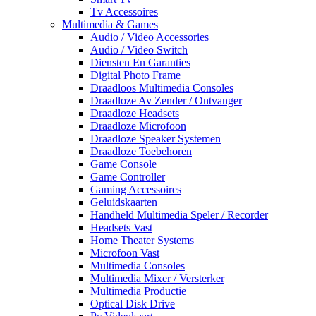
Tv Accessoires
Multimedia & Games
Audio / Video Accessories
Audio / Video Switch
Diensten En Garanties
Digital Photo Frame
Draadloos Multimedia Consoles
Draadloze Av Zender / Ontvanger
Draadloze Headsets
Draadloze Microfoon
Draadloze Speaker Systemen
Draadloze Toebehoren
Game Console
Game Controller
Gaming Accessoires
Geluidskaarten
Handheld Multimedia Speler / Recorder
Headsets Vast
Home Theater Systems
Microfoon Vast
Multimedia Consoles
Multimedia Mixer / Versterker
Multimedia Productie
Optical Disk Drive