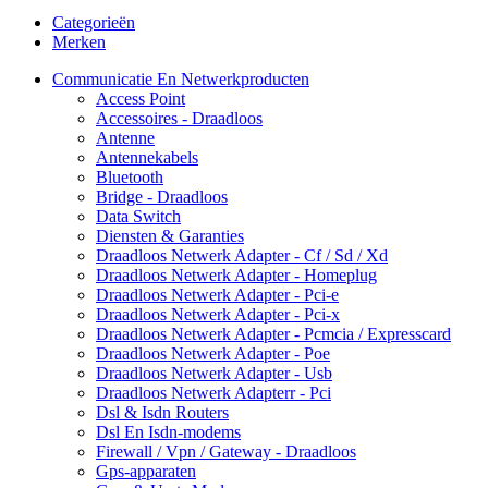
Categorieën
Merken
Communicatie En Netwerkproducten
Access Point
Accessoires - Draadloos
Antenne
Antennekabels
Bluetooth
Bridge - Draadloos
Data Switch
Diensten & Garanties
Draadloos Netwerk Adapter - Cf / Sd / Xd
Draadloos Netwerk Adapter - Homeplug
Draadloos Netwerk Adapter - Pci-e
Draadloos Netwerk Adapter - Pci-x
Draadloos Netwerk Adapter - Pcmcia / Expresscard
Draadloos Netwerk Adapter - Poe
Draadloos Netwerk Adapter - Usb
Draadloos Netwerk Adapterr - Pci
Dsl & Isdn Routers
Dsl En Isdn-modems
Firewall / Vpn / Gateway - Draadloos
Gps-apparaten