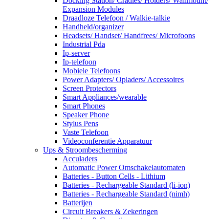
Docking Station/ Cradles/ Holders/ Wallmount/
Expansion Modules
Draadloze Telefoon / Walkie-talkie
Handheld/organizer
Headsets/ Handset/ Handfrees/ Microfoons
Industrial Pda
Ip-server
Ip-telefoon
Mobiele Telefoons
Power Adapters/ Opladers/ Accessoires
Screen Protectors
Smart Appliances/wearable
Smart Phones
Speaker Phone
Stylus Pens
Vaste Telefoon
Videoconferentie Apparatuur
Ups & Stroombescherming
Acculaders
Automatic Power Omschakelautomaten
Batteries - Button Cells - Lithium
Batteries - Rechargeable Standard (li-ion)
Batteries - Rechargeable Standard (nimh)
Batterijen
Circuit Breakers & Zekeringen