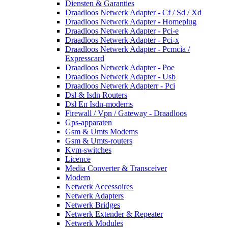
Diensten & Garanties
Draadloos Netwerk Adapter - Cf / Sd / Xd
Draadloos Netwerk Adapter - Homeplug
Draadloos Netwerk Adapter - Pci-e
Draadloos Netwerk Adapter - Pci-x
Draadloos Netwerk Adapter - Pcmcia /
Expresscard
Draadloos Netwerk Adapter - Poe
Draadloos Netwerk Adapter - Usb
Draadloos Netwerk Adapterr - Pci
Dsl & Isdn Routers
Dsl En Isdn-modems
Firewall / Vpn / Gateway - Draadloos
Gps-apparaten
Gsm & Umts Modems
Gsm & Umts-routers
Kvm-switches
Licence
Media Converter & Transceiver
Modem
Netwerk Accessoires
Netwerk Adapters
Netwerk Bridges
Netwerk Extender & Repeater
Netwerk Modules