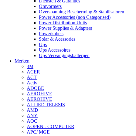
Diensten & Garanties
Omvormers
Overspanning Bescherming & Stabilisatoren
Power Accessories (non Categorised)
Power Distribution Units
Power Supplies & Adapters
Powerkabels
Solar & Acessories
Ups
Ups Accessoires
Ups Vervangingsbatterijen
Merken
3M
ACER
ACT
Activ
ADOBE
AEROHIVE
AEROHIVE
ALLIED TELESIS
AMD
ANY
AOC
AOPEN - COMPUTER
APC/ MGE