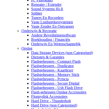
Pc Videokaart
Repeater / Extender
Sound Systems Hi-fi
Splitter
Tuners En Recorders
Vaste Luidsprekersystemen
Vaste Zender En Ontvanger
Onderwijs & Recreatie
Andere Beveiligingssoftware
Boekhouding / Financiën
Onderwijs En Wetenschappelijk
Opslag
Data Storage Devices (non Categorised)
Diensten & Garanties
Flashgeheugen - Compact Flash
Flashgeheugen - Duplicator
Flashgeheugen - Kaartlezer
Flashgeheugen - Memory Stick
Flashgeheugen - Pcmcia
Flashgeheugen - Secure Digital
Flashgeheugen - Usb Flash Drive
Flash-geheugen Opslag Accessoires
Floppydisk Accessoires
Hard Drive - Thunderbolt
Hard Drive (non Categorised)