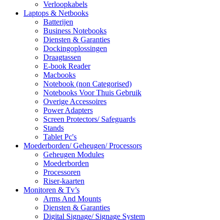
Verloopkabels
Laptops & Netbooks
Batterijen
Business Notebooks
Diensten & Garanties
Dockingoplossingen
Draagtassen
E-book Reader
Macbooks
Notebook (non Categorised)
Notebooks Voor Thuis Gebruik
Overige Accessoires
Power Adapters
Screen Protectors/ Safeguards
Stands
Tablet Pc's
Moederborden/ Geheugen/ Processors
Geheugen Modules
Moederborden
Processoren
Riser-kaarten
Monitoren & Tv’s
Arms And Mounts
Diensten & Garanties
Digital Signage/ Signage System