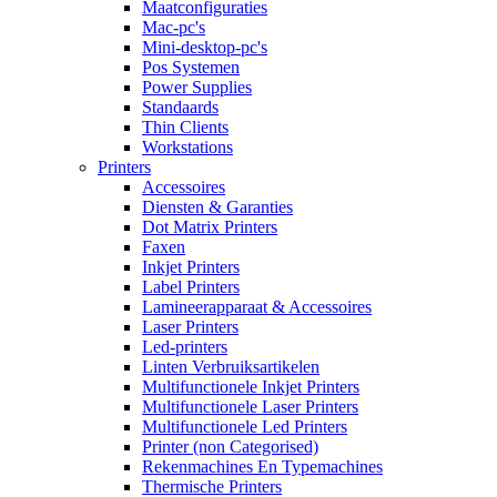
Maatconfiguraties
Mac-pc's
Mini-desktop-pc's
Pos Systemen
Power Supplies
Standaards
Thin Clients
Workstations
Printers
Accessoires
Diensten & Garanties
Dot Matrix Printers
Faxen
Inkjet Printers
Label Printers
Lamineerapparaat & Accessoires
Laser Printers
Led-printers
Linten Verbruiksartikelen
Multifunctionele Inkjet Printers
Multifunctionele Laser Printers
Multifunctionele Led Printers
Printer (non Categorised)
Rekenmachines En Typemachines
Thermische Printers