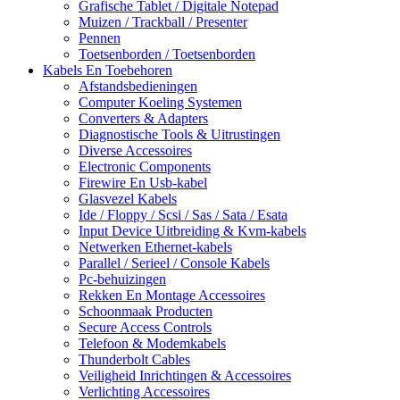
Grafische Tablet / Digitale Notepad
Muizen / Trackball / Presenter
Pennen
Toetsenborden / Toetsenborden
Kabels En Toebehoren
Afstandsbedieningen
Computer Koeling Systemen
Converters & Adapters
Diagnostische Tools & Uitrustingen
Diverse Accessoires
Electronic Components
Firewire En Usb-kabel
Glasvezel Kabels
Ide / Floppy / Scsi / Sas / Sata / Esata
Input Device Uitbreiding & Kvm-kabels
Netwerken Ethernet-kabels
Parallel / Serieel / Console Kabels
Pc-behuizingen
Rekken En Montage Accessoires
Schoonmaak Producten
Secure Access Controls
Telefoon & Modemkabels
Thunderbolt Cables
Veiligheid Inrichtingen & Accessoires
Verlichting Accessoires