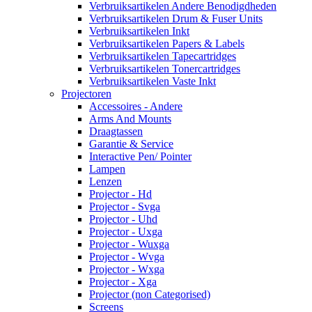
Verbruiksartikelen Andere Benodigdheden
Verbruiksartikelen Drum & Fuser Units
Verbruiksartikelen Inkt
Verbruiksartikelen Papers & Labels
Verbruiksartikelen Tapecartridges
Verbruiksartikelen Tonercartridges
Verbruiksartikelen Vaste Inkt
Projectoren
Accessoires - Andere
Arms And Mounts
Draagtassen
Garantie & Service
Interactive Pen/ Pointer
Lampen
Lenzen
Projector - Hd
Projector - Svga
Projector - Uhd
Projector - Uxga
Projector - Wuxga
Projector - Wvga
Projector - Wxga
Projector - Xga
Projector (non Categorised)
Screens