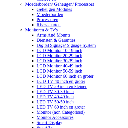
Moederborden/ Geheugen/ Processors
Geheugen Modules
Moederborden
Processoren
Riser-kaarten
Monitoren & Tv’s
Arms And Mounts
Diensten & Garanties
Digital Signage/ Signage System
LCD Monitor 10-19 inch
LCD Monitor 20-29 inch
LCD Monitor 30-39 inch
LCD Monitor 40-49 inch
LCD Monitor 50-59 inch
LCD Monitor 60 inch en groter
LCD TV 40 inch en groter
LED TV 29 inch en kleiner
LED TV 30-39 inch
LED TV 40-49 inch
LED TV 50-59 inch
LED TV 60 inch en groter
Monitor (non Categorised)
Monitor Accessoires
Smart Display
Smart Tv