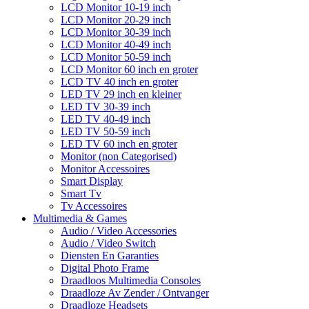
LCD Monitor 10-19 inch
LCD Monitor 20-29 inch
LCD Monitor 30-39 inch
LCD Monitor 40-49 inch
LCD Monitor 50-59 inch
LCD Monitor 60 inch en groter
LCD TV 40 inch en groter
LED TV 29 inch en kleiner
LED TV 30-39 inch
LED TV 40-49 inch
LED TV 50-59 inch
LED TV 60 inch en groter
Monitor (non Categorised)
Monitor Accessoires
Smart Display
Smart Tv
Tv Accessoires
Multimedia & Games
Audio / Video Accessories
Audio / Video Switch
Diensten En Garanties
Digital Photo Frame
Draadloos Multimedia Consoles
Draadloze Av Zender / Ontvanger
Draadloze Headsets