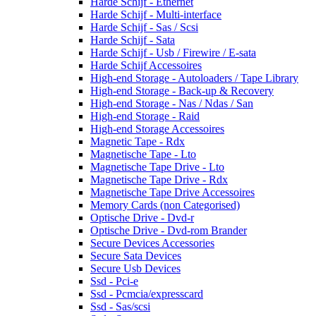
Harde Schijf - Ethernet
Harde Schijf - Multi-interface
Harde Schijf - Sas / Scsi
Harde Schijf - Sata
Harde Schijf - Usb / Firewire / E-sata
Harde Schijf Accessoires
High-end Storage - Autoloaders / Tape Library
High-end Storage - Back-up & Recovery
High-end Storage - Nas / Ndas / San
High-end Storage - Raid
High-end Storage Accessoires
Magnetic Tape - Rdx
Magnetische Tape - Lto
Magnetische Tape Drive - Lto
Magnetische Tape Drive - Rdx
Magnetische Tape Drive Accessoires
Memory Cards (non Categorised)
Optische Drive - Dvd-r
Optische Drive - Dvd-rom Brander
Secure Devices Accessories
Secure Sata Devices
Secure Usb Devices
Ssd - Pci-e
Ssd - Pcmcia/expresscard
Ssd - Sas/scsi