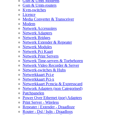
Gsm & Umts Modems
Gsm & Umts-routers
Kvm-switches
Licence
Media Converter & Transceiver
Modem
Netwerk Accessoires
Netwerk Adapters
Netwerk Bridges
Netwerk Extender & Repeater
Netwerk Modules
Netwerk Pci Kaart
Netwerk Print Servers
Netwerk Time-servers & Toebehoren
Netwerk Video Recorder & Server
Netwerk-switches & Hubs
Netwerkkaart Pci-e
Netwerkkaart Pci-x
Netwerkkaart Pcmcia & Expresscard
Network Adapters (non Categorised)
Patchpanelen
Power Over Ethernet (poe) Adapters
Print Server - Wireless
Repeater / Extender - Draadloze
Router - Dsl / Isdn - Draadloos