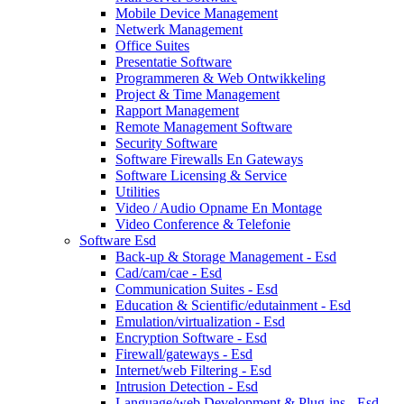
Mobile Device Management
Netwerk Management
Office Suites
Presentatie Software
Programmeren & Web Ontwikkeling
Project & Time Management
Rapport Management
Remote Management Software
Security Software
Software Firewalls En Gateways
Software Licensing & Service
Utilities
Video / Audio Opname En Montage
Video Conference & Telefonie
Software Esd
Back-up & Storage Management - Esd
Cad/cam/cae - Esd
Communication Suites - Esd
Education & Scientific/edutainment - Esd
Emulation/virtualization - Esd
Encryption Software - Esd
Firewall/gateways - Esd
Internet/web Filtering - Esd
Intrusion Detection - Esd
Language/web Development & Plug-ins - Esd