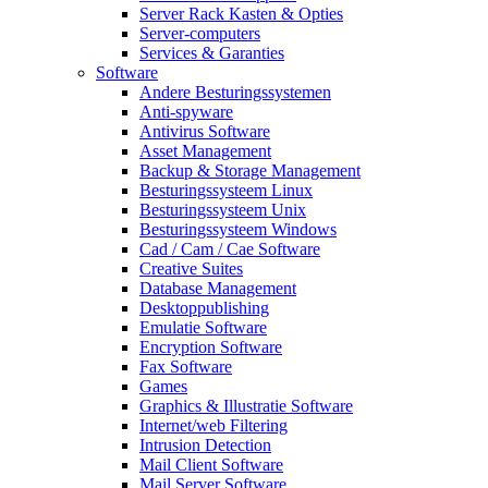
Server Rack Kasten & Opties
Server-computers
Services & Garanties
Software
Andere Besturingssystemen
Anti-spyware
Antivirus Software
Asset Management
Backup & Storage Management
Besturingssysteem Linux
Besturingssysteem Unix
Besturingssysteem Windows
Cad / Cam / Cae Software
Creative Suites
Database Management
Desktoppublishing
Emulatie Software
Encryption Software
Fax Software
Games
Graphics & Illustratie Software
Internet/web Filtering
Intrusion Detection
Mail Client Software
Mail Server Software