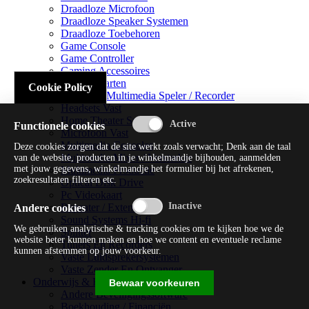
Draadloze Microfoon
Draadloze Speaker Systemen
Draadloze Toebehoren
Game Console
Game Controller
Gaming Accessoires
Geluidskaarten
Cookie Policy
Handheld Multimedia Speler / Recorder
Headsets Vast
Home Theater Systems
Functionele cookies
Microfoon Vast
Multimedia Consoles
Deze cookies zorgen dat de site werkt zoals verwacht; Denk aan de taal
Multimedia Mixer / Versterker
van de website, producten in je winkelmandje bijhouden, aanmelden
met jouw gegevens, winkelmandje het formulier bij het afrekenen,
Multimedia Productie
zoekresultaten filteren etc.
Optical Disk Drive
Pc Videokaart
Repeater / Extender
Andere cookies
Sound Systems Hi-fi
We gebruiken analytische & tracking cookies om te kijken hoe we de
Splitter
website beter kunnen maken en hoe we content en eventuele reclame
Tuners En Recorders
kunnen afstemmen op jouw voorkeur.
Vaste Luidsprekersystemen
Vaste Zender En Ontvanger
Onderwijs & Recreatie
Bewaar voorkeuren
Andere Beveiligingssoftware
Boekhouding / Financiën