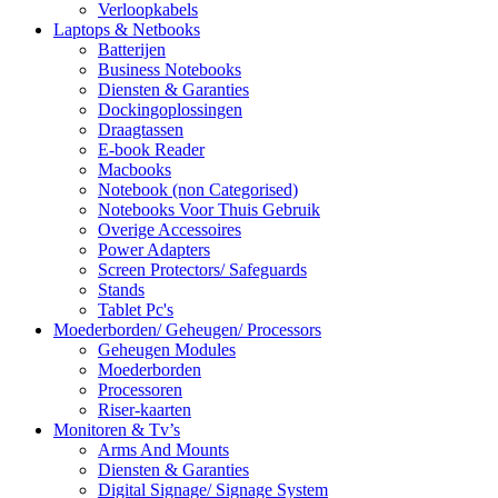
Verloopkabels
Laptops & Netbooks
Batterijen
Business Notebooks
Diensten & Garanties
Dockingoplossingen
Draagtassen
E-book Reader
Macbooks
Notebook (non Categorised)
Notebooks Voor Thuis Gebruik
Overige Accessoires
Power Adapters
Screen Protectors/ Safeguards
Stands
Tablet Pc's
Moederborden/ Geheugen/ Processors
Geheugen Modules
Moederborden
Processoren
Riser-kaarten
Monitoren & Tv’s
Arms And Mounts
Diensten & Garanties
Digital Signage/ Signage System