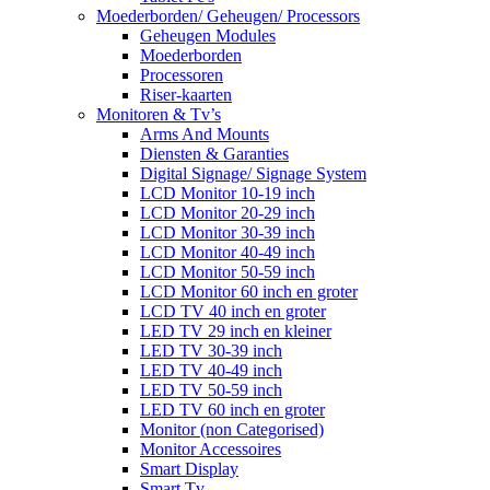
Moederborden/ Geheugen/ Processors
Geheugen Modules
Moederborden
Processoren
Riser-kaarten
Monitoren & Tv’s
Arms And Mounts
Diensten & Garanties
Digital Signage/ Signage System
LCD Monitor 10-19 inch
LCD Monitor 20-29 inch
LCD Monitor 30-39 inch
LCD Monitor 40-49 inch
LCD Monitor 50-59 inch
LCD Monitor 60 inch en groter
LCD TV 40 inch en groter
LED TV 29 inch en kleiner
LED TV 30-39 inch
LED TV 40-49 inch
LED TV 50-59 inch
LED TV 60 inch en groter
Monitor (non Categorised)
Monitor Accessoires
Smart Display
Smart Tv