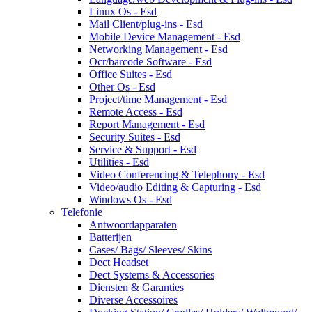
Linux Os - Esd
Mail Client/plug-ins - Esd
Mobile Device Management - Esd
Networking Management - Esd
Ocr/barcode Software - Esd
Office Suites - Esd
Other Os - Esd
Project/time Management - Esd
Remote Access - Esd
Report Management - Esd
Security Suites - Esd
Service & Support - Esd
Utilities - Esd
Video Conferencing & Telephony - Esd
Video/audio Editing & Capturing - Esd
Windows Os - Esd
Telefonie
Antwoordapparaten
Batterijen
Cases/ Bags/ Sleeves/ Skins
Dect Headset
Dect Systems & Accessories
Diensten & Garanties
Diverse Accessoires