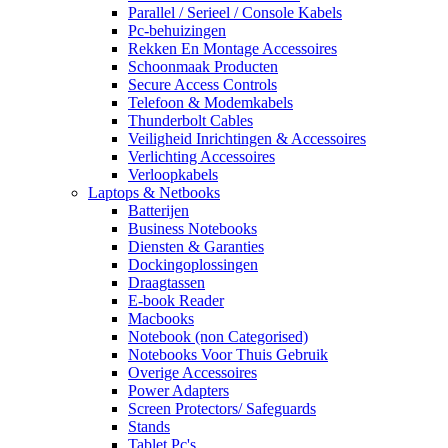
Parallel / Serieel / Console Kabels
Pc-behuizingen
Rekken En Montage Accessoires
Schoonmaak Producten
Secure Access Controls
Telefoon & Modemkabels
Thunderbolt Cables
Veiligheid Inrichtingen & Accessoires
Verlichting Accessoires
Verloopkabels
Laptops & Netbooks
Batterijen
Business Notebooks
Diensten & Garanties
Dockingoplossingen
Draagtassen
E-book Reader
Macbooks
Notebook (non Categorised)
Notebooks Voor Thuis Gebruik
Overige Accessoires
Power Adapters
Screen Protectors/ Safeguards
Stands
Tablet Pc's