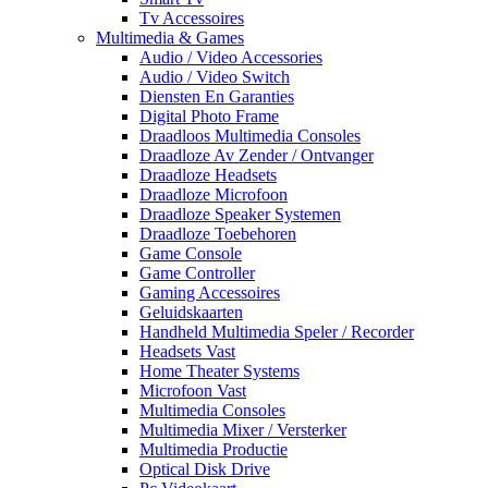
Tv Accessoires
Multimedia & Games
Audio / Video Accessories
Audio / Video Switch
Diensten En Garanties
Digital Photo Frame
Draadloos Multimedia Consoles
Draadloze Av Zender / Ontvanger
Draadloze Headsets
Draadloze Microfoon
Draadloze Speaker Systemen
Draadloze Toebehoren
Game Console
Game Controller
Gaming Accessoires
Geluidskaarten
Handheld Multimedia Speler / Recorder
Headsets Vast
Home Theater Systems
Microfoon Vast
Multimedia Consoles
Multimedia Mixer / Versterker
Multimedia Productie
Optical Disk Drive