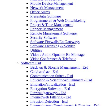
Mobile Device Management
Netwerk Management
Office Suites
Presentatie Software
Programmeren & Web Ontwikkeling
Project & Time Management
Rapport Management
Remote Management Software
Security Software
Software Firewalls En Gateways
Software Licensing & Service
Utilities
Video / Audio Opname En Montage
Video Conference & Telefonie
Software Esd
Back-up & Storage Management - Esd
Cad/cam/cae - Esd
Communication Suites - Esd
Education & Scientific/edutainment - Esd
Emulation/virtualization - Esd
Encryption Software - Esd
Firewall/gateways - Esd
Internet/web Filtering - Esd
Intrusion Detection - Esd
Language/web Development & Plug-ins - Esd