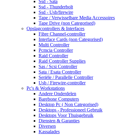
Ssd - Sata
Ssd - Thunderbolt
Ssd - Usb/firewire
Tape / Verwisselbare Media Accessoires
Tape Drive (non Categorised)
Opslagcontrollers & Interfaces
Fibre Channel-controller
Interface Cards (non Categorised)
Multi Controller
Pcmcia Controller
Raid Controller
Raid Controller Supplies
Sas / Scsi Controller
Sata / Esata Controller
Seriële / Parallelle Controller
Usb / Firewire-controller
Pc's & Workstations
Andere Onderdelen
Barebone Computers
Desktop Pc ( Non Categorised)
Desktops - Professioneel Gebruik
Desktops Voor Thuisgebruik
Diensten & Garanties
Diversen
Kassalades