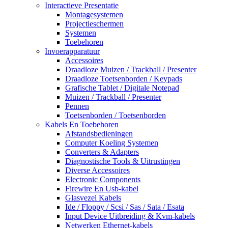
Interactieve Presentatie
Montagesystemen
Projectieschermen
Systemen
Toebehoren
Invoerapparatuur
Accessoires
Draadloze Muizen / Trackball / Presenter
Draadloze Toetsenborden / Keypads
Grafische Tablet / Digitale Notepad
Muizen / Trackball / Presenter
Pennen
Toetsenborden / Toetsenborden
Kabels En Toebehoren
Afstandsbedieningen
Computer Koeling Systemen
Converters & Adapters
Diagnostische Tools & Uitrustingen
Diverse Accessoires
Electronic Components
Firewire En Usb-kabel
Glasvezel Kabels
Ide / Floppy / Scsi / Sas / Sata / Esata
Input Device Uitbreiding & Kvm-kabels
Netwerken Ethernet-kabels