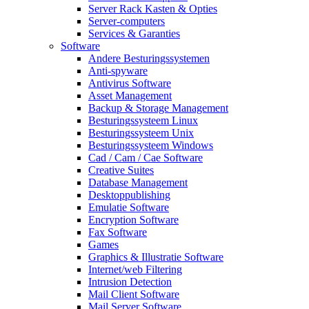
Server Rack Kasten & Opties
Server-computers
Services & Garanties
Software
Andere Besturingssystemen
Anti-spyware
Antivirus Software
Asset Management
Backup & Storage Management
Besturingssysteem Linux
Besturingssysteem Unix
Besturingssysteem Windows
Cad / Cam / Cae Software
Creative Suites
Database Management
Desktoppublishing
Emulatie Software
Encryption Software
Fax Software
Games
Graphics & Illustratie Software
Internet/web Filtering
Intrusion Detection
Mail Client Software
Mail Server Software