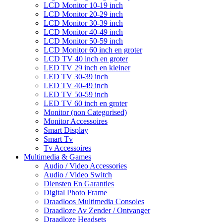
LCD Monitor 10-19 inch
LCD Monitor 20-29 inch
LCD Monitor 30-39 inch
LCD Monitor 40-49 inch
LCD Monitor 50-59 inch
LCD Monitor 60 inch en groter
LCD TV 40 inch en groter
LED TV 29 inch en kleiner
LED TV 30-39 inch
LED TV 40-49 inch
LED TV 50-59 inch
LED TV 60 inch en groter
Monitor (non Categorised)
Monitor Accessoires
Smart Display
Smart Tv
Tv Accessoires
Multimedia & Games
Audio / Video Accessories
Audio / Video Switch
Diensten En Garanties
Digital Photo Frame
Draadloos Multimedia Consoles
Draadloze Av Zender / Ontvanger
Draadloze Headsets