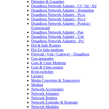
Diensten & Garanties
Draadloos Netwerk Adapter - Cf / Sd / Xd
Draadloos Netwerk Adapter - Homeplug
Draadloos Netwerk Adapter - Pci-e
Draadloos Netwerk Adapter - Pci-x
Draadloos Netwerk Adapter - Pcmcia /
Expresscard
Draadloos Netwerk Adapter - Poe
Draadloos Netwerk Adapter - Usb
Draadloos Netwerk Adapterr - Pci
Dsl & Isdn Routers
Dsl En Isdn-modems
Firewall / Vpn / Gateway - Draadloos
Gps-apparaten
Gsm & Umts Modems
Gsm & Umts-routers
Kvm-switches
Licence
Media Converter & Transceiver
Modem
Netwerk Accessoires
Netwerk Adapters
Netwerk Bridges
Netwerk Extender & Repeater
Netwerk Modules