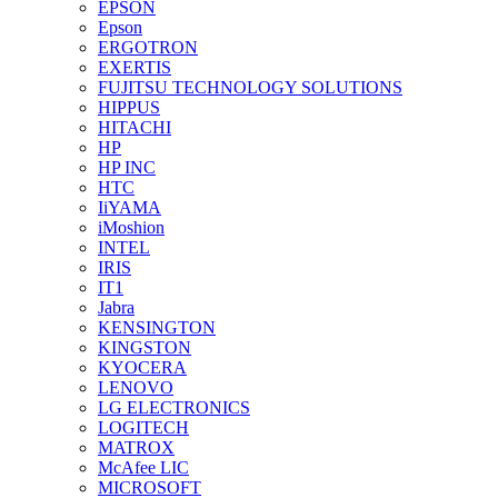
EPSON
Epson
ERGOTRON
EXERTIS
FUJITSU TECHNOLOGY SOLUTIONS
HIPPUS
HITACHI
HP
HP INC
HTC
IiYAMA
iMoshion
INTEL
IRIS
IT1
Jabra
KENSINGTON
KINGSTON
KYOCERA
LENOVO
LG ELECTRONICS
LOGITECH
MATROX
McAfee LIC
MICROSOFT