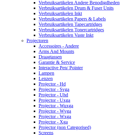
Verbruiksartikelen Andere Benodigdheden
Verbruiksartikelen Drum & Fuser Units
Verbruiksartikelen Inkt
Verbruiksartikelen Papers & Labels
Verbruiksartikelen Tapecartridges
Verbruiksartikelen Tonercartridges
Verbruiksartikelen Vaste Inkt
Projectoren
Accessoires - Andere
Arms And Mounts
Draagtassen
Garantie & Service
Interactive Pen/ Pointer
Lampen
Lenzen
Projector - Hd
Projector - Svga
Projector - Uhd
Projector - Uxga
Projector - Wuxga
Projector - Wvga
Projector - Wxga
Projector - Xga
Projector (non Categorised)
Screens