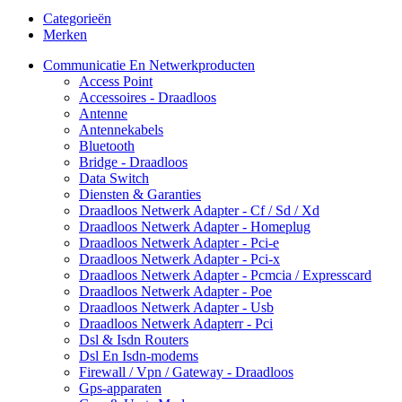
Categorieën
Merken
Communicatie En Netwerkproducten
Access Point
Accessoires - Draadloos
Antenne
Antennekabels
Bluetooth
Bridge - Draadloos
Data Switch
Diensten & Garanties
Draadloos Netwerk Adapter - Cf / Sd / Xd
Draadloos Netwerk Adapter - Homeplug
Draadloos Netwerk Adapter - Pci-e
Draadloos Netwerk Adapter - Pci-x
Draadloos Netwerk Adapter - Pcmcia / Expresscard
Draadloos Netwerk Adapter - Poe
Draadloos Netwerk Adapter - Usb
Draadloos Netwerk Adapterr - Pci
Dsl & Isdn Routers
Dsl En Isdn-modems
Firewall / Vpn / Gateway - Draadloos
Gps-apparaten