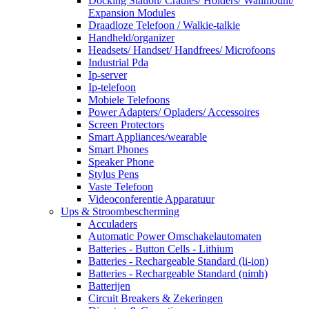
Docking Station/ Cradles/ Holders/ Wallmount/
Expansion Modules
Draadloze Telefoon / Walkie-talkie
Handheld/organizer
Headsets/ Handset/ Handfrees/ Microfoons
Industrial Pda
Ip-server
Ip-telefoon
Mobiele Telefoons
Power Adapters/ Opladers/ Accessoires
Screen Protectors
Smart Appliances/wearable
Smart Phones
Speaker Phone
Stylus Pens
Vaste Telefoon
Videoconferentie Apparatuur
Ups & Stroombescherming
Acculaders
Automatic Power Omschakelautomaten
Batteries - Button Cells - Lithium
Batteries - Rechargeable Standard (li-ion)
Batteries - Rechargeable Standard (nimh)
Batterijen
Circuit Breakers & Zekeringen