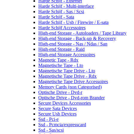
Harde Schijf - Ethernet
Harde Schijf - Multi-interface
Harde Schijf - Sas / Scsi
Harde Schijf - Sata
Harde Schijf - Usb / Firewire / E-sata
Harde Schijf Accessoires
High-end Storage - Autoloaders / Tape Library
High-end Storage - Back-up & Recovery
High-end Storage - Nas / Ndas / San
High-end Storage - Raid
High-end Storage Accessoires
Magnetic Tape - Rdx
Magnetische Tape - Lto
Magnetische Tape Drive - Lto
Magnetische Tape Drive - Rdx
Magnetische Tape Drive Accessoires
Memory Cards (non Categorised)
Optische Drive - Dvd-r
Optische Drive - Dvd-rom Brander
Secure Devices Accessories
Secure Sata Devices
Secure Usb Devices
Ssd - Pci-e
Ssd - Pcmcia/expresscard
Ssd - Sas/scsi