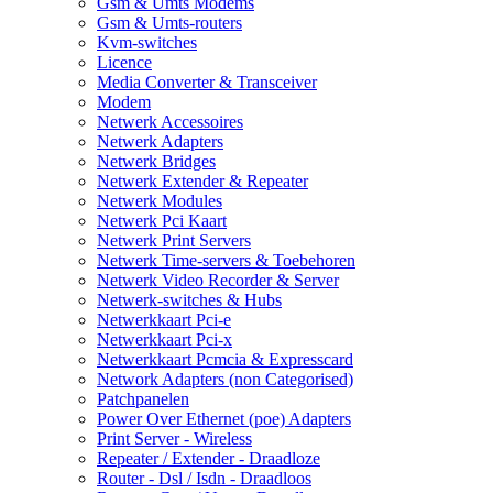
Gsm & Umts Modems
Gsm & Umts-routers
Kvm-switches
Licence
Media Converter & Transceiver
Modem
Netwerk Accessoires
Netwerk Adapters
Netwerk Bridges
Netwerk Extender & Repeater
Netwerk Modules
Netwerk Pci Kaart
Netwerk Print Servers
Netwerk Time-servers & Toebehoren
Netwerk Video Recorder & Server
Netwerk-switches & Hubs
Netwerkkaart Pci-e
Netwerkkaart Pci-x
Netwerkkaart Pcmcia & Expresscard
Network Adapters (non Categorised)
Patchpanelen
Power Over Ethernet (poe) Adapters
Print Server - Wireless
Repeater / Extender - Draadloze
Router - Dsl / Isdn - Draadloos