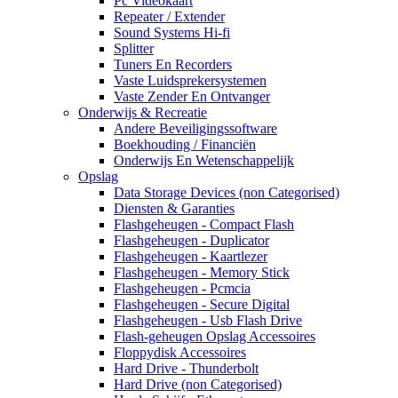
Pc Videokaart
Repeater / Extender
Sound Systems Hi-fi
Splitter
Tuners En Recorders
Vaste Luidsprekersystemen
Vaste Zender En Ontvanger
Onderwijs & Recreatie
Andere Beveiligingssoftware
Boekhouding / Financiën
Onderwijs En Wetenschappelijk
Opslag
Data Storage Devices (non Categorised)
Diensten & Garanties
Flashgeheugen - Compact Flash
Flashgeheugen - Duplicator
Flashgeheugen - Kaartlezer
Flashgeheugen - Memory Stick
Flashgeheugen - Pcmcia
Flashgeheugen - Secure Digital
Flashgeheugen - Usb Flash Drive
Flash-geheugen Opslag Accessoires
Floppydisk Accessoires
Hard Drive - Thunderbolt
Hard Drive (non Categorised)