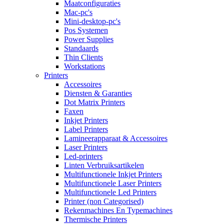
Maatconfiguraties
Mac-pc's
Mini-desktop-pc's
Pos Systemen
Power Supplies
Standaards
Thin Clients
Workstations
Printers
Accessoires
Diensten & Garanties
Dot Matrix Printers
Faxen
Inkjet Printers
Label Printers
Lamineerapparaat & Accessoires
Laser Printers
Led-printers
Linten Verbruiksartikelen
Multifunctionele Inkjet Printers
Multifunctionele Laser Printers
Multifunctionele Led Printers
Printer (non Categorised)
Rekenmachines En Typemachines
Thermische Printers