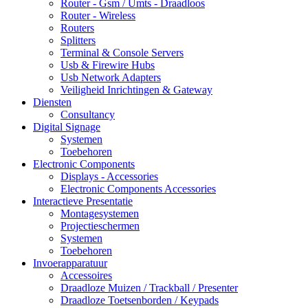
Router - Gsm / Umts - Draadloos
Router - Wireless
Routers
Splitters
Terminal & Console Servers
Usb & Firewire Hubs
Usb Network Adapters
Veiligheid Inrichtingen & Gateway
Diensten
Consultancy
Digital Signage
Systemen
Toebehoren
Electronic Components
Displays - Accessories
Electronic Components Accessories
Interactieve Presentatie
Montagesystemen
Projectieschermen
Systemen
Toebehoren
Invoerapparatuur
Accessoires
Draadloze Muizen / Trackball / Presenter
Draadloze Toetsenborden / Keypads