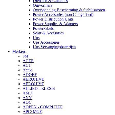
Diensten & Garanties
Omvormers
Overspanning Bescherming & Stabilisatoren
Power Accessories (non Categorised)
Power Distribution Units
Power Supplies & Adapters
Powerkabels
Solar & Acessories
Ups
Ups Accessoires
Ups Vervangingsbatterijen
Merken
3M
ACER
ACT
Activ
ADOBE
AEROHIVE
AEROHIVE
ALLIED TELESIS
AMD
ANY
AOC
AOPEN - COMPUTER
APC/ MGE