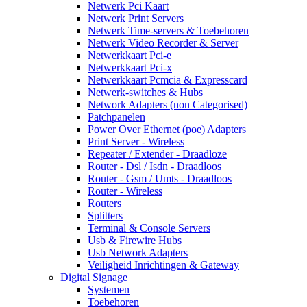
Netwerk Pci Kaart
Netwerk Print Servers
Netwerk Time-servers & Toebehoren
Netwerk Video Recorder & Server
Netwerkkaart Pci-e
Netwerkkaart Pci-x
Netwerkkaart Pcmcia & Expresscard
Netwerk-switches & Hubs
Network Adapters (non Categorised)
Patchpanelen
Power Over Ethernet (poe) Adapters
Print Server - Wireless
Repeater / Extender - Draadloze
Router - Dsl / Isdn - Draadloos
Router - Gsm / Umts - Draadloos
Router - Wireless
Routers
Splitters
Terminal & Console Servers
Usb & Firewire Hubs
Usb Network Adapters
Veiligheid Inrichtingen & Gateway
Digital Signage
Systemen
Toebehoren