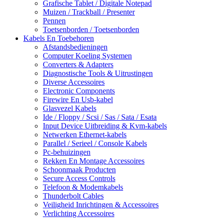
Grafische Tablet / Digitale Notepad
Muizen / Trackball / Presenter
Pennen
Toetsenborden / Toetsenborden
Kabels En Toebehoren
Afstandsbedieningen
Computer Koeling Systemen
Converters & Adapters
Diagnostische Tools & Uitrustingen
Diverse Accessoires
Electronic Components
Firewire En Usb-kabel
Glasvezel Kabels
Ide / Floppy / Scsi / Sas / Sata / Esata
Input Device Uitbreiding & Kvm-kabels
Netwerken Ethernet-kabels
Parallel / Serieel / Console Kabels
Pc-behuizingen
Rekken En Montage Accessoires
Schoonmaak Producten
Secure Access Controls
Telefoon & Modemkabels
Thunderbolt Cables
Veiligheid Inrichtingen & Accessoires
Verlichting Accessoires