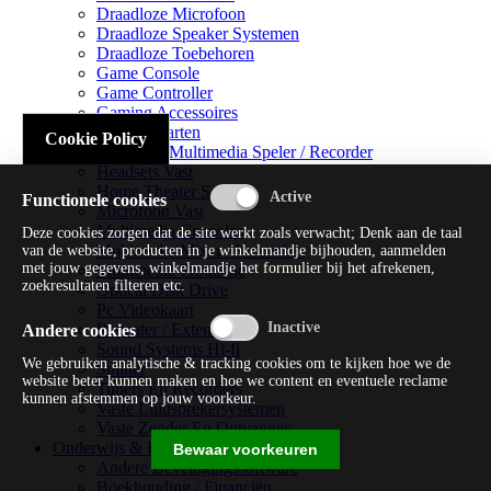
Draadloze Microfoon
Draadloze Speaker Systemen
Draadloze Toebehoren
Game Console
Game Controller
Gaming Accessoires
Geluidskaarten
Cookie Policy
Handheld Multimedia Speler / Recorder
Headsets Vast
Home Theater Systems
Functionele cookies
Microfoon Vast
Multimedia Consoles
Deze cookies zorgen dat de site werkt zoals verwacht; Denk aan de taal
Multimedia Mixer / Versterker
van de website, producten in je winkelmandje bijhouden, aanmelden
met jouw gegevens, winkelmandje het formulier bij het afrekenen,
Multimedia Productie
zoekresultaten filteren etc.
Optical Disk Drive
Pc Videokaart
Repeater / Extender
Andere cookies
Sound Systems Hi-fi
We gebruiken analytische & tracking cookies om te kijken hoe we de
Splitter
website beter kunnen maken en hoe we content en eventuele reclame
Tuners En Recorders
kunnen afstemmen op jouw voorkeur.
Vaste Luidsprekersystemen
Vaste Zender En Ontvanger
Onderwijs & Recreatie
Bewaar voorkeuren
Andere Beveiligingssoftware
Boekhouding / Financiën