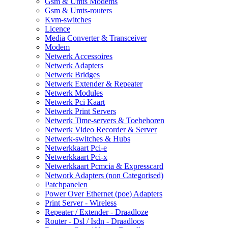
Gsm & Umts Modems
Gsm & Umts-routers
Kvm-switches
Licence
Media Converter & Transceiver
Modem
Netwerk Accessoires
Netwerk Adapters
Netwerk Bridges
Netwerk Extender & Repeater
Netwerk Modules
Netwerk Pci Kaart
Netwerk Print Servers
Netwerk Time-servers & Toebehoren
Netwerk Video Recorder & Server
Netwerk-switches & Hubs
Netwerkkaart Pci-e
Netwerkkaart Pci-x
Netwerkkaart Pcmcia & Expresscard
Network Adapters (non Categorised)
Patchpanelen
Power Over Ethernet (poe) Adapters
Print Server - Wireless
Repeater / Extender - Draadloze
Router - Dsl / Isdn - Draadloos