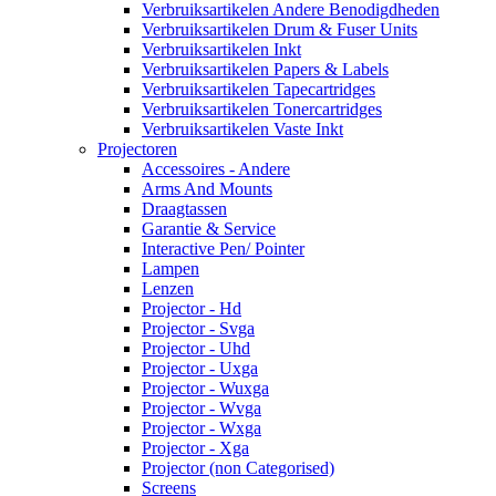
Verbruiksartikelen Andere Benodigdheden
Verbruiksartikelen Drum & Fuser Units
Verbruiksartikelen Inkt
Verbruiksartikelen Papers & Labels
Verbruiksartikelen Tapecartridges
Verbruiksartikelen Tonercartridges
Verbruiksartikelen Vaste Inkt
Projectoren
Accessoires - Andere
Arms And Mounts
Draagtassen
Garantie & Service
Interactive Pen/ Pointer
Lampen
Lenzen
Projector - Hd
Projector - Svga
Projector - Uhd
Projector - Uxga
Projector - Wuxga
Projector - Wvga
Projector - Wxga
Projector - Xga
Projector (non Categorised)
Screens