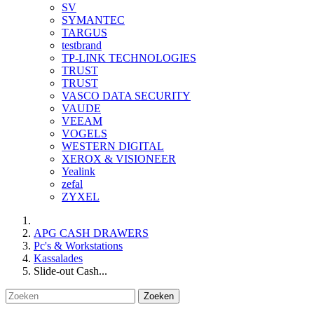
SV
SYMANTEC
TARGUS
testbrand
TP-LINK TECHNOLOGIES
TRUST
TRUST
VASCO DATA SECURITY
VAUDE
VEEAM
VOGELS
WESTERN DIGITAL
XEROX & VISIONEER
Yealink
zefal
ZYXEL
APG CASH DRAWERS
Pc's & Workstations
Kassalades
Slide-out Cash...
Zoeken