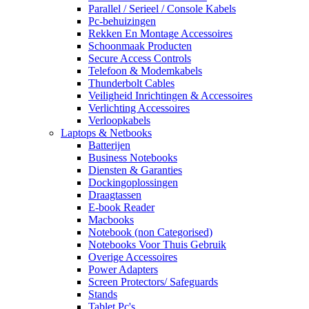
Parallel / Serieel / Console Kabels
Pc-behuizingen
Rekken En Montage Accessoires
Schoonmaak Producten
Secure Access Controls
Telefoon & Modemkabels
Thunderbolt Cables
Veiligheid Inrichtingen & Accessoires
Verlichting Accessoires
Verloopkabels
Laptops & Netbooks
Batterijen
Business Notebooks
Diensten & Garanties
Dockingoplossingen
Draagtassen
E-book Reader
Macbooks
Notebook (non Categorised)
Notebooks Voor Thuis Gebruik
Overige Accessoires
Power Adapters
Screen Protectors/ Safeguards
Stands
Tablet Pc's