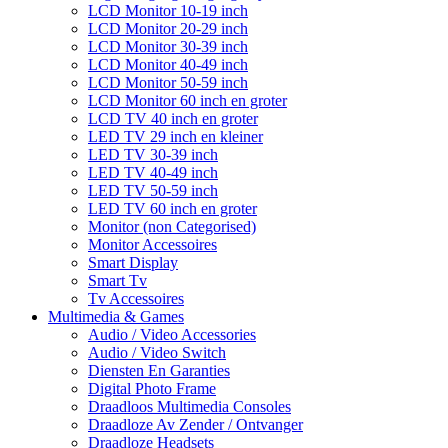
LCD Monitor 10-19 inch
LCD Monitor 20-29 inch
LCD Monitor 30-39 inch
LCD Monitor 40-49 inch
LCD Monitor 50-59 inch
LCD Monitor 60 inch en groter
LCD TV 40 inch en groter
LED TV 29 inch en kleiner
LED TV 30-39 inch
LED TV 40-49 inch
LED TV 50-59 inch
LED TV 60 inch en groter
Monitor (non Categorised)
Monitor Accessoires
Smart Display
Smart Tv
Tv Accessoires
Multimedia & Games
Audio / Video Accessories
Audio / Video Switch
Diensten En Garanties
Digital Photo Frame
Draadloos Multimedia Consoles
Draadloze Av Zender / Ontvanger
Draadloze Headsets