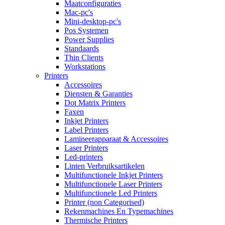
Maatconfiguraties
Mac-pc's
Mini-desktop-pc's
Pos Systemen
Power Supplies
Standaards
Thin Clients
Workstations
Printers
Accessoires
Diensten & Garanties
Dot Matrix Printers
Faxen
Inkjet Printers
Label Printers
Lamineerapparaat & Accessoires
Laser Printers
Led-printers
Linten Verbruiksartikelen
Multifunctionele Inkjet Printers
Multifunctionele Laser Printers
Multifunctionele Led Printers
Printer (non Categorised)
Rekenmachines En Typemachines
Thermische Printers