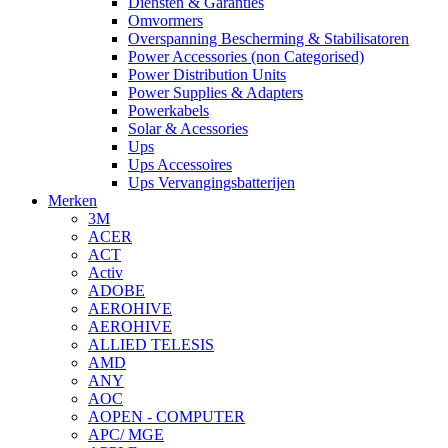
Diensten & Garanties
Omvormers
Overspanning Bescherming & Stabilisatoren
Power Accessories (non Categorised)
Power Distribution Units
Power Supplies & Adapters
Powerkabels
Solar & Acessories
Ups
Ups Accessoires
Ups Vervangingsbatterijen
Merken
3M
ACER
ACT
Activ
ADOBE
AEROHIVE
AEROHIVE
ALLIED TELESIS
AMD
ANY
AOC
AOPEN - COMPUTER
APC/ MGE