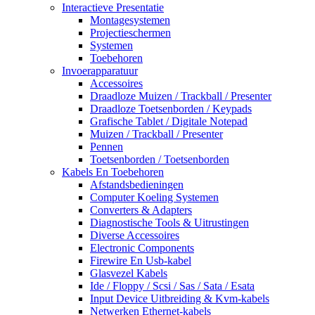
Interactieve Presentatie
Montagesystemen
Projectieschermen
Systemen
Toebehoren
Invoerapparatuur
Accessoires
Draadloze Muizen / Trackball / Presenter
Draadloze Toetsenborden / Keypads
Grafische Tablet / Digitale Notepad
Muizen / Trackball / Presenter
Pennen
Toetsenborden / Toetsenborden
Kabels En Toebehoren
Afstandsbedieningen
Computer Koeling Systemen
Converters & Adapters
Diagnostische Tools & Uitrustingen
Diverse Accessoires
Electronic Components
Firewire En Usb-kabel
Glasvezel Kabels
Ide / Floppy / Scsi / Sas / Sata / Esata
Input Device Uitbreiding & Kvm-kabels
Netwerken Ethernet-kabels