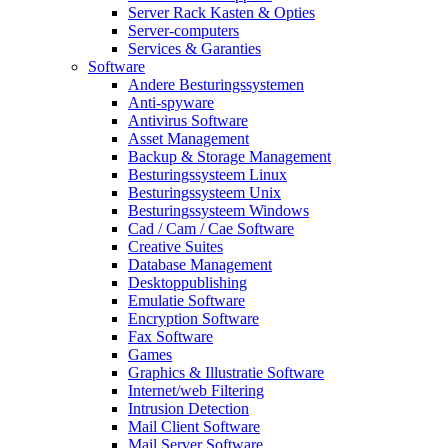
Server Rack Kasten & Opties
Server-computers
Services & Garanties
Software
Andere Besturingssystemen
Anti-spyware
Antivirus Software
Asset Management
Backup & Storage Management
Besturingssysteem Linux
Besturingssysteem Unix
Besturingssysteem Windows
Cad / Cam / Cae Software
Creative Suites
Database Management
Desktoppublishing
Emulatie Software
Encryption Software
Fax Software
Games
Graphics & Illustratie Software
Internet/web Filtering
Intrusion Detection
Mail Client Software
Mail Server Software