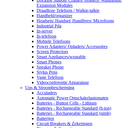
Docking Station/ Cradles/ Holders/ Wallmount/
Expansion Modules
Draadloze Telefoon / Walkie-talkie
Handheld/organizer
Headsets/ Handset/ Handfrees/ Microfoons
Industrial Pda
Ip-server
Ip-telefoon
Mobiele Telefoons
Power Adapters/ Opladers/ Accessoires
Screen Protectors
Smart Appliances/wearable
Smart Phones
Speaker Phone
Stylus Pens
Vaste Telefoon
Videoconferentie Apparatuur
Ups & Stroombescherming
Acculaders
Automatic Power Omschakelautomaten
Batteries - Button Cells - Lithium
Batteries - Rechargeable Standard (li-ion)
Batteries - Rechargeable Standard (nimh)
Batterijen
Circuit Breakers & Zekeringen