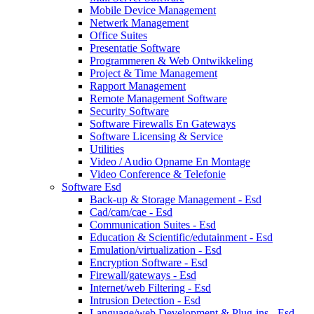
Mobile Device Management
Netwerk Management
Office Suites
Presentatie Software
Programmeren & Web Ontwikkeling
Project & Time Management
Rapport Management
Remote Management Software
Security Software
Software Firewalls En Gateways
Software Licensing & Service
Utilities
Video / Audio Opname En Montage
Video Conference & Telefonie
Software Esd
Back-up & Storage Management - Esd
Cad/cam/cae - Esd
Communication Suites - Esd
Education & Scientific/edutainment - Esd
Emulation/virtualization - Esd
Encryption Software - Esd
Firewall/gateways - Esd
Internet/web Filtering - Esd
Intrusion Detection - Esd
Language/web Development & Plug-ins - Esd