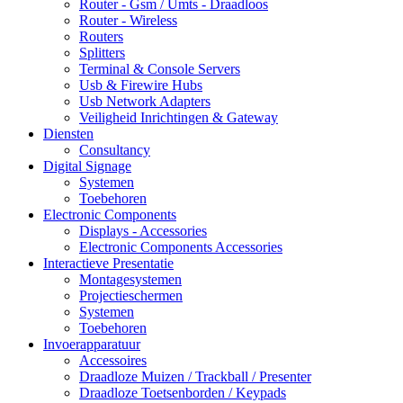
Router - Gsm / Umts - Draadloos
Router - Wireless
Routers
Splitters
Terminal & Console Servers
Usb & Firewire Hubs
Usb Network Adapters
Veiligheid Inrichtingen & Gateway
Diensten
Consultancy
Digital Signage
Systemen
Toebehoren
Electronic Components
Displays - Accessories
Electronic Components Accessories
Interactieve Presentatie
Montagesystemen
Projectieschermen
Systemen
Toebehoren
Invoerapparatuur
Accessoires
Draadloze Muizen / Trackball / Presenter
Draadloze Toetsenborden / Keypads