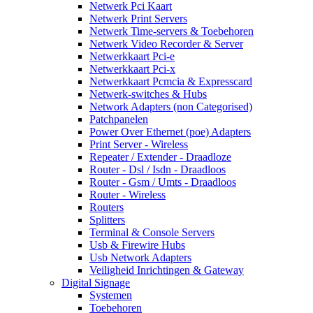
Netwerk Pci Kaart
Netwerk Print Servers
Netwerk Time-servers & Toebehoren
Netwerk Video Recorder & Server
Netwerkkaart Pci-e
Netwerkkaart Pci-x
Netwerkkaart Pcmcia & Expresscard
Netwerk-switches & Hubs
Network Adapters (non Categorised)
Patchpanelen
Power Over Ethernet (poe) Adapters
Print Server - Wireless
Repeater / Extender - Draadloze
Router - Dsl / Isdn - Draadloos
Router - Gsm / Umts - Draadloos
Router - Wireless
Routers
Splitters
Terminal & Console Servers
Usb & Firewire Hubs
Usb Network Adapters
Veiligheid Inrichtingen & Gateway
Digital Signage
Systemen
Toebehoren