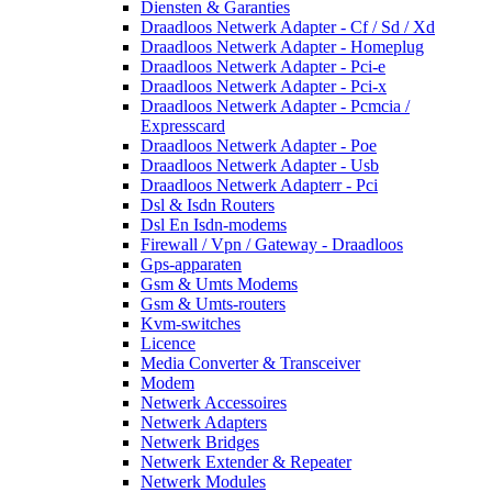
Diensten & Garanties
Draadloos Netwerk Adapter - Cf / Sd / Xd
Draadloos Netwerk Adapter - Homeplug
Draadloos Netwerk Adapter - Pci-e
Draadloos Netwerk Adapter - Pci-x
Draadloos Netwerk Adapter - Pcmcia /
Expresscard
Draadloos Netwerk Adapter - Poe
Draadloos Netwerk Adapter - Usb
Draadloos Netwerk Adapterr - Pci
Dsl & Isdn Routers
Dsl En Isdn-modems
Firewall / Vpn / Gateway - Draadloos
Gps-apparaten
Gsm & Umts Modems
Gsm & Umts-routers
Kvm-switches
Licence
Media Converter & Transceiver
Modem
Netwerk Accessoires
Netwerk Adapters
Netwerk Bridges
Netwerk Extender & Repeater
Netwerk Modules