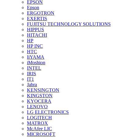
EPSON
Epson
ERGOTRON
EXERTIS
FUJITSU TECHNOLOGY SOLUTIONS
HIPPUS
HITACHI
HP
HP INC
HTC
IiYAMA
iMoshion
INTEL
IRIS
IT1
Jabra
KENSINGTON
KINGSTON
KYOCERA
LENOVO
LG ELECTRONICS
LOGITECH
MATROX
McAfee LIC
MICROSOFT