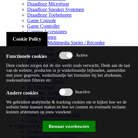
Draadloze Microfoon
Draadloze Speaker Systemen
Draadloze Toebehoren
Game Console
Game Controller
Gaming Accessoires
Geluidskaarten
Cookie Policy
Handheld Multimedia Speler / Recorder
Headsets Vast
Home Theater Systems
Functionele cookies
Microfoon Vast
Multimedia Consoles
Deze cookies zorgen dat de site werkt zoals verwacht; Denk aan de taal
Multimedia Mixer / Versterker
van de website, producten in je winkelmandje bijhouden, aanmelden
met jouw gegevens, winkelmandje het formulier bij het afrekenen,
Multimedia Productie
zoekresultaten filteren etc.
Optical Disk Drive
Pc Videokaart
Repeater / Extender
Andere cookies
Sound Systems Hi-fi
We gebruiken analytische & tracking cookies om te kijken hoe we de
Splitter
website beter kunnen maken en hoe we content en eventuele reclame
Tuners En Recorders
kunnen afstemmen op jouw voorkeur.
Vaste Luidsprekersystemen
Vaste Zender En Ontvanger
Onderwijs & Recreatie
Bewaar voorkeuren
Andere Beveiligingssoftware
Boekhouding / Financiën