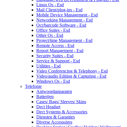
Linux Os - Esd
Mail Client/plug-ins - Esd
Mobile Device Management - Esd
Networking Management - Esd
Ocr/barcode Software - Esd
Office Suites - Esd
Other Os - Esd
Project/time Management - Esd
Remote Access - Esd
Report Management - Esd
Security Suites - Esd
Service & Support - Esd
Utilities - Esd
Video Conferencing & Telephony - Esd
Video/audio Editing & Capturing - Esd
Windows Os - Esd
Telefonie
Antwoordapparaten
Batterijen
Cases/ Bags/ Sleeves/ Skins
Dect Headset
Dect Systems & Accessories
Diensten & Garanties
Diverse Accessoires