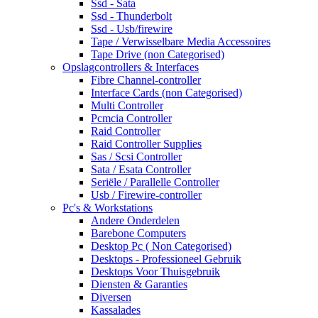
Ssd - Sata
Ssd - Thunderbolt
Ssd - Usb/firewire
Tape / Verwisselbare Media Accessoires
Tape Drive (non Categorised)
Opslagcontrollers & Interfaces
Fibre Channel-controller
Interface Cards (non Categorised)
Multi Controller
Pcmcia Controller
Raid Controller
Raid Controller Supplies
Sas / Scsi Controller
Sata / Esata Controller
Seriële / Parallelle Controller
Usb / Firewire-controller
Pc's & Workstations
Andere Onderdelen
Barebone Computers
Desktop Pc ( Non Categorised)
Desktops - Professioneel Gebruik
Desktops Voor Thuisgebruik
Diensten & Garanties
Diversen
Kassalades