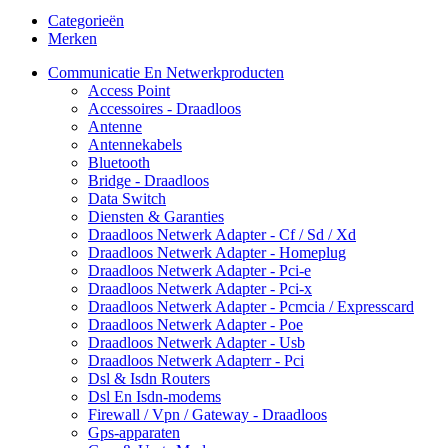
Categorieën
Merken
Communicatie En Netwerkproducten
Access Point
Accessoires - Draadloos
Antenne
Antennekabels
Bluetooth
Bridge - Draadloos
Data Switch
Diensten & Garanties
Draadloos Netwerk Adapter - Cf / Sd / Xd
Draadloos Netwerk Adapter - Homeplug
Draadloos Netwerk Adapter - Pci-e
Draadloos Netwerk Adapter - Pci-x
Draadloos Netwerk Adapter - Pcmcia / Expresscard
Draadloos Netwerk Adapter - Poe
Draadloos Netwerk Adapter - Usb
Draadloos Netwerk Adapterr - Pci
Dsl & Isdn Routers
Dsl En Isdn-modems
Firewall / Vpn / Gateway - Draadloos
Gps-apparaten