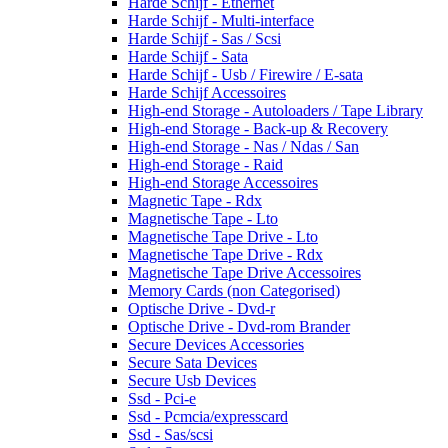
Harde Schijf - Ethernet
Harde Schijf - Multi-interface
Harde Schijf - Sas / Scsi
Harde Schijf - Sata
Harde Schijf - Usb / Firewire / E-sata
Harde Schijf Accessoires
High-end Storage - Autoloaders / Tape Library
High-end Storage - Back-up & Recovery
High-end Storage - Nas / Ndas / San
High-end Storage - Raid
High-end Storage Accessoires
Magnetic Tape - Rdx
Magnetische Tape - Lto
Magnetische Tape Drive - Lto
Magnetische Tape Drive - Rdx
Magnetische Tape Drive Accessoires
Memory Cards (non Categorised)
Optische Drive - Dvd-r
Optische Drive - Dvd-rom Brander
Secure Devices Accessories
Secure Sata Devices
Secure Usb Devices
Ssd - Pci-e
Ssd - Pcmcia/expresscard
Ssd - Sas/scsi