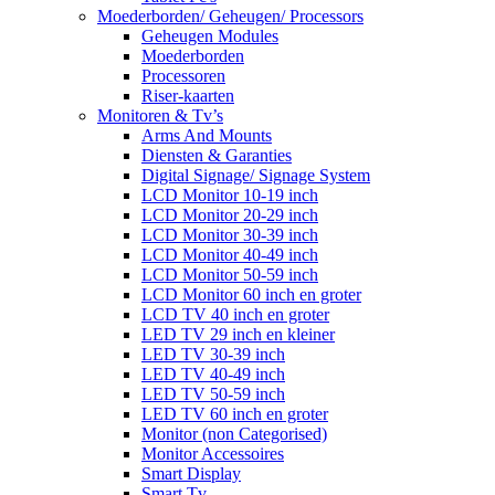
Moederborden/ Geheugen/ Processors
Geheugen Modules
Moederborden
Processoren
Riser-kaarten
Monitoren & Tv’s
Arms And Mounts
Diensten & Garanties
Digital Signage/ Signage System
LCD Monitor 10-19 inch
LCD Monitor 20-29 inch
LCD Monitor 30-39 inch
LCD Monitor 40-49 inch
LCD Monitor 50-59 inch
LCD Monitor 60 inch en groter
LCD TV 40 inch en groter
LED TV 29 inch en kleiner
LED TV 30-39 inch
LED TV 40-49 inch
LED TV 50-59 inch
LED TV 60 inch en groter
Monitor (non Categorised)
Monitor Accessoires
Smart Display
Smart Tv