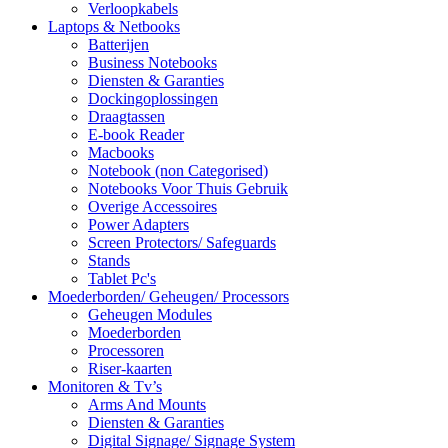
Verloopkabels
Laptops & Netbooks
Batterijen
Business Notebooks
Diensten & Garanties
Dockingoplossingen
Draagtassen
E-book Reader
Macbooks
Notebook (non Categorised)
Notebooks Voor Thuis Gebruik
Overige Accessoires
Power Adapters
Screen Protectors/ Safeguards
Stands
Tablet Pc's
Moederborden/ Geheugen/ Processors
Geheugen Modules
Moederborden
Processoren
Riser-kaarten
Monitoren & Tv’s
Arms And Mounts
Diensten & Garanties
Digital Signage/ Signage System