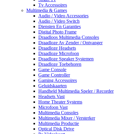
Tv Accessoires
Multimedia & Games
Audio / Video Accessories
Audio / Video Switch
Diensten En Garanties
Digital Photo Frame
Draadloos Multimedia Consoles
Draadloze Av Zender / Ontvanger
Draadloze Headsets
Draadloze Microfoon
Draadloze Speaker Systemen
Draadloze Toebehoren
Game Console
Game Controller
Gaming Accessoires
Geluidskaarten
Handheld Multimedia Speler / Recorder
Headsets Vast
Home Theater Systems
Microfoon Vast
Multimedia Consoles
Multimedia Mixer / Versterker
Multimedia Productie
Optical Disk Drive