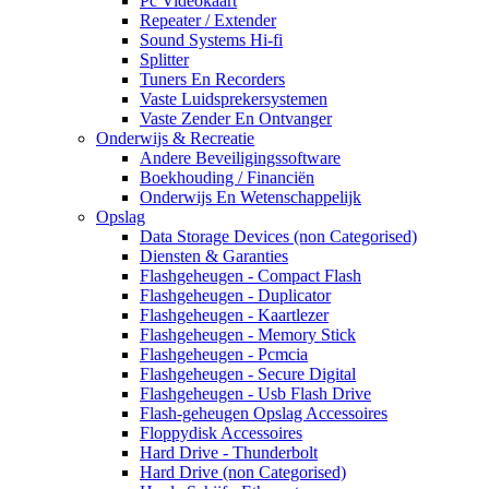
Pc Videokaart
Repeater / Extender
Sound Systems Hi-fi
Splitter
Tuners En Recorders
Vaste Luidsprekersystemen
Vaste Zender En Ontvanger
Onderwijs & Recreatie
Andere Beveiligingssoftware
Boekhouding / Financiën
Onderwijs En Wetenschappelijk
Opslag
Data Storage Devices (non Categorised)
Diensten & Garanties
Flashgeheugen - Compact Flash
Flashgeheugen - Duplicator
Flashgeheugen - Kaartlezer
Flashgeheugen - Memory Stick
Flashgeheugen - Pcmcia
Flashgeheugen - Secure Digital
Flashgeheugen - Usb Flash Drive
Flash-geheugen Opslag Accessoires
Floppydisk Accessoires
Hard Drive - Thunderbolt
Hard Drive (non Categorised)