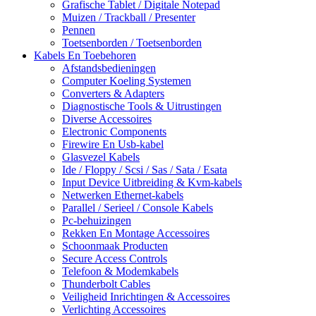
Grafische Tablet / Digitale Notepad
Muizen / Trackball / Presenter
Pennen
Toetsenborden / Toetsenborden
Kabels En Toebehoren
Afstandsbedieningen
Computer Koeling Systemen
Converters & Adapters
Diagnostische Tools & Uitrustingen
Diverse Accessoires
Electronic Components
Firewire En Usb-kabel
Glasvezel Kabels
Ide / Floppy / Scsi / Sas / Sata / Esata
Input Device Uitbreiding & Kvm-kabels
Netwerken Ethernet-kabels
Parallel / Serieel / Console Kabels
Pc-behuizingen
Rekken En Montage Accessoires
Schoonmaak Producten
Secure Access Controls
Telefoon & Modemkabels
Thunderbolt Cables
Veiligheid Inrichtingen & Accessoires
Verlichting Accessoires