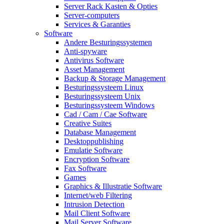
Server Rack Kasten & Opties
Server-computers
Services & Garanties
Software
Andere Besturingssystemen
Anti-spyware
Antivirus Software
Asset Management
Backup & Storage Management
Besturingssysteem Linux
Besturingssysteem Unix
Besturingssysteem Windows
Cad / Cam / Cae Software
Creative Suites
Database Management
Desktoppublishing
Emulatie Software
Encryption Software
Fax Software
Games
Graphics & Illustratie Software
Internet/web Filtering
Intrusion Detection
Mail Client Software
Mail Server Software