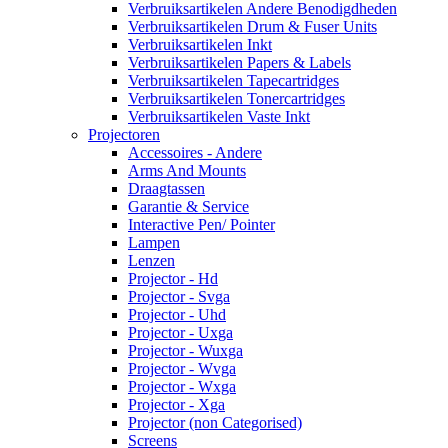
Verbruiksartikelen Andere Benodigdheden
Verbruiksartikelen Drum & Fuser Units
Verbruiksartikelen Inkt
Verbruiksartikelen Papers & Labels
Verbruiksartikelen Tapecartridges
Verbruiksartikelen Tonercartridges
Verbruiksartikelen Vaste Inkt
Projectoren
Accessoires - Andere
Arms And Mounts
Draagtassen
Garantie & Service
Interactive Pen/ Pointer
Lampen
Lenzen
Projector - Hd
Projector - Svga
Projector - Uhd
Projector - Uxga
Projector - Wuxga
Projector - Wvga
Projector - Wxga
Projector - Xga
Projector (non Categorised)
Screens