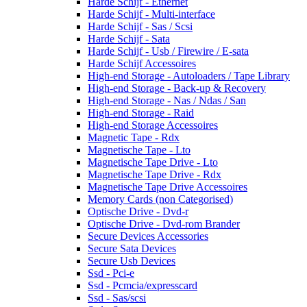
Harde Schijf - Ethernet
Harde Schijf - Multi-interface
Harde Schijf - Sas / Scsi
Harde Schijf - Sata
Harde Schijf - Usb / Firewire / E-sata
Harde Schijf Accessoires
High-end Storage - Autoloaders / Tape Library
High-end Storage - Back-up & Recovery
High-end Storage - Nas / Ndas / San
High-end Storage - Raid
High-end Storage Accessoires
Magnetic Tape - Rdx
Magnetische Tape - Lto
Magnetische Tape Drive - Lto
Magnetische Tape Drive - Rdx
Magnetische Tape Drive Accessoires
Memory Cards (non Categorised)
Optische Drive - Dvd-r
Optische Drive - Dvd-rom Brander
Secure Devices Accessories
Secure Sata Devices
Secure Usb Devices
Ssd - Pci-e
Ssd - Pcmcia/expresscard
Ssd - Sas/scsi