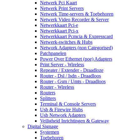
Netwerk Pci Kaart
Netwerk Print Servers
Netwerk Time-servers & Toebehoren
Netwerk Video Recorder & Server
Netwerkkaart Pci-e
Netwerkkaart Pci-x
Netwerkkaart Pcmcia & Expresscard
Netwerk-switches & Hubs
Network Adapters (non Categorised)
Patchpanelen
Power Over Ethernet (poe) Adapters
Print Server - Wireless
Repeater / Extender - Draadloze
Router - Dsl / Isdn - Draadloos
Router - Gsm / Umts - Draadloos
Router - Wireless
Routers
Splitters
Terminal & Console Servers
Usb & Firewire Hubs
Usb Network Adapters
Veiligheid Inrichtingen & Gateway
Digital Signage
Systemen
Toebehoren