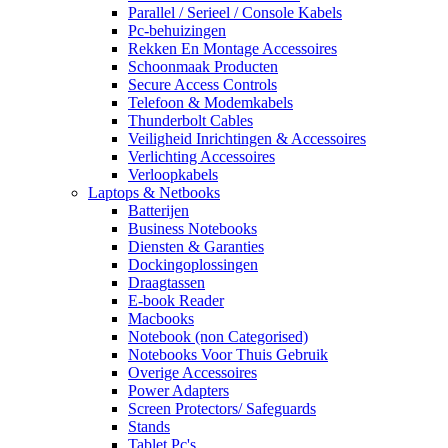
Parallel / Serieel / Console Kabels
Pc-behuizingen
Rekken En Montage Accessoires
Schoonmaak Producten
Secure Access Controls
Telefoon & Modemkabels
Thunderbolt Cables
Veiligheid Inrichtingen & Accessoires
Verlichting Accessoires
Verloopkabels
Laptops & Netbooks
Batterijen
Business Notebooks
Diensten & Garanties
Dockingoplossingen
Draagtassen
E-book Reader
Macbooks
Notebook (non Categorised)
Notebooks Voor Thuis Gebruik
Overige Accessoires
Power Adapters
Screen Protectors/ Safeguards
Stands
Tablet Pc's