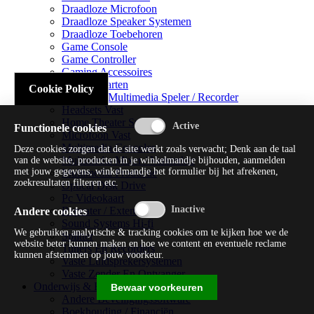
Draadloze Microfoon
Draadloze Speaker Systemen
Draadloze Toebehoren
Game Console
Game Controller
Gaming Accessoires
Geluidskaarten
Cookie Policy
Handheld Multimedia Speler / Recorder
Headsets Vast
Home Theater Systems
Functionele cookies
Microfoon Vast
Multimedia Consoles
Deze cookies zorgen dat de site werkt zoals verwacht; Denk aan de taal
Multimedia Mixer / Versterker
van de website, producten in je winkelmandje bijhouden, aanmelden
met jouw gegevens, winkelmandje het formulier bij het afrekenen,
Multimedia Productie
zoekresultaten filteren etc.
Optical Disk Drive
Pc Videokaart
Repeater / Extender
Andere cookies
Sound Systems Hi-fi
We gebruiken analytische & tracking cookies om te kijken hoe we de
Splitter
website beter kunnen maken en hoe we content en eventuele reclame
Tuners En Recorders
kunnen afstemmen op jouw voorkeur.
Vaste Luidsprekersystemen
Vaste Zender En Ontvanger
Onderwijs & Recreatie
Bewaar voorkeuren
Andere Beveiligingssoftware
Boekhouding / Financiën