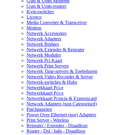
Gsm & Umts Modems
Gsm & Umts-routers
Kvm-switches
Licence
Media Converter & Transceiver
Modem
Netwerk Accessoires
Netwerk Adapters
Netwerk Bridges
Netwerk Extender & Repeater
Netwerk Modules
Netwerk Pci Kaart
Netwerk Print Servers
Netwerk Time-servers & Toebehoren
Netwerk Video Recorder & Server
Netwerk-switches & Hubs
Netwerkkaart Pci-e
Netwerkkaart Pci-x
Netwerkkaart Pcmcia & Expresscard
Network Adapters (non Categorised)
Patchpanelen
Power Over Ethernet (poe) Adapters
Print Server - Wireless
Repeater / Extender - Draadloze
Router - Dsl / Isdn - Draadloos