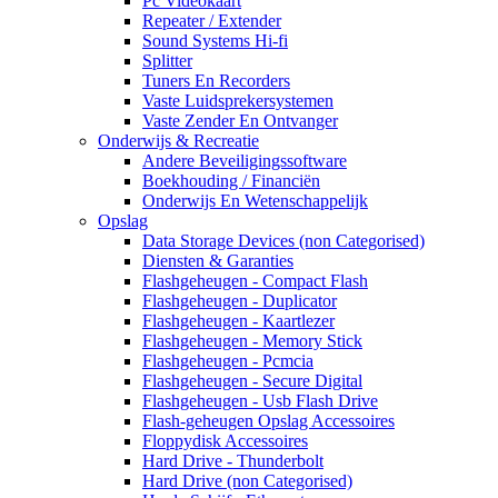
Pc Videokaart
Repeater / Extender
Sound Systems Hi-fi
Splitter
Tuners En Recorders
Vaste Luidsprekersystemen
Vaste Zender En Ontvanger
Onderwijs & Recreatie
Andere Beveiligingssoftware
Boekhouding / Financiën
Onderwijs En Wetenschappelijk
Opslag
Data Storage Devices (non Categorised)
Diensten & Garanties
Flashgeheugen - Compact Flash
Flashgeheugen - Duplicator
Flashgeheugen - Kaartlezer
Flashgeheugen - Memory Stick
Flashgeheugen - Pcmcia
Flashgeheugen - Secure Digital
Flashgeheugen - Usb Flash Drive
Flash-geheugen Opslag Accessoires
Floppydisk Accessoires
Hard Drive - Thunderbolt
Hard Drive (non Categorised)