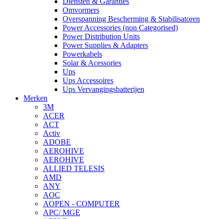
Diensten & Garanties
Omvormers
Overspanning Bescherming & Stabilisatoren
Power Accessories (non Categorised)
Power Distribution Units
Power Supplies & Adapters
Powerkabels
Solar & Acessories
Ups
Ups Accessoires
Ups Vervangingsbatterijen
Merken
3M
ACER
ACT
Activ
ADOBE
AEROHIVE
AEROHIVE
ALLIED TELESIS
AMD
ANY
AOC
AOPEN - COMPUTER
APC/ MGE