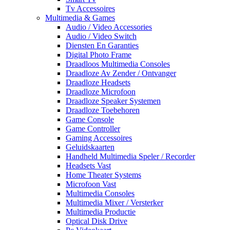
Tv Accessoires
Multimedia & Games
Audio / Video Accessories
Audio / Video Switch
Diensten En Garanties
Digital Photo Frame
Draadloos Multimedia Consoles
Draadloze Av Zender / Ontvanger
Draadloze Headsets
Draadloze Microfoon
Draadloze Speaker Systemen
Draadloze Toebehoren
Game Console
Game Controller
Gaming Accessoires
Geluidskaarten
Handheld Multimedia Speler / Recorder
Headsets Vast
Home Theater Systems
Microfoon Vast
Multimedia Consoles
Multimedia Mixer / Versterker
Multimedia Productie
Optical Disk Drive