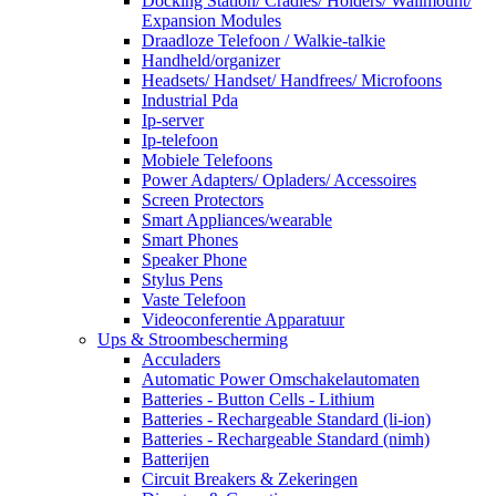
Docking Station/ Cradles/ Holders/ Wallmount/
Expansion Modules
Draadloze Telefoon / Walkie-talkie
Handheld/organizer
Headsets/ Handset/ Handfrees/ Microfoons
Industrial Pda
Ip-server
Ip-telefoon
Mobiele Telefoons
Power Adapters/ Opladers/ Accessoires
Screen Protectors
Smart Appliances/wearable
Smart Phones
Speaker Phone
Stylus Pens
Vaste Telefoon
Videoconferentie Apparatuur
Ups & Stroombescherming
Acculaders
Automatic Power Omschakelautomaten
Batteries - Button Cells - Lithium
Batteries - Rechargeable Standard (li-ion)
Batteries - Rechargeable Standard (nimh)
Batterijen
Circuit Breakers & Zekeringen