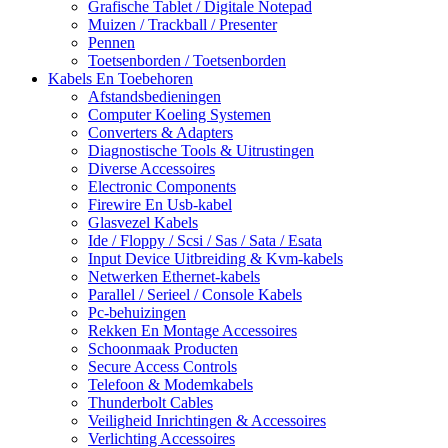
Grafische Tablet / Digitale Notepad
Muizen / Trackball / Presenter
Pennen
Toetsenborden / Toetsenborden
Kabels En Toebehoren
Afstandsbedieningen
Computer Koeling Systemen
Converters & Adapters
Diagnostische Tools & Uitrustingen
Diverse Accessoires
Electronic Components
Firewire En Usb-kabel
Glasvezel Kabels
Ide / Floppy / Scsi / Sas / Sata / Esata
Input Device Uitbreiding & Kvm-kabels
Netwerken Ethernet-kabels
Parallel / Serieel / Console Kabels
Pc-behuizingen
Rekken En Montage Accessoires
Schoonmaak Producten
Secure Access Controls
Telefoon & Modemkabels
Thunderbolt Cables
Veiligheid Inrichtingen & Accessoires
Verlichting Accessoires