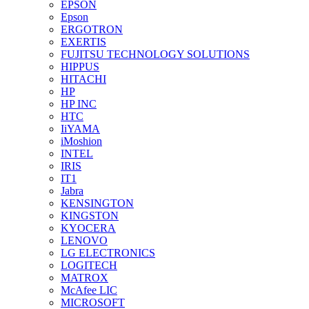
EPSON
Epson
ERGOTRON
EXERTIS
FUJITSU TECHNOLOGY SOLUTIONS
HIPPUS
HITACHI
HP
HP INC
HTC
IiYAMA
iMoshion
INTEL
IRIS
IT1
Jabra
KENSINGTON
KINGSTON
KYOCERA
LENOVO
LG ELECTRONICS
LOGITECH
MATROX
McAfee LIC
MICROSOFT