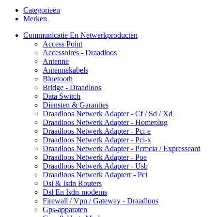
Categorieën
Merken
Communicatie En Netwerkproducten
Access Point
Accessoires - Draadloos
Antenne
Antennekabels
Bluetooth
Bridge - Draadloos
Data Switch
Diensten & Garanties
Draadloos Netwerk Adapter - Cf / Sd / Xd
Draadloos Netwerk Adapter - Homeplug
Draadloos Netwerk Adapter - Pci-e
Draadloos Netwerk Adapter - Pci-x
Draadloos Netwerk Adapter - Pcmcia / Expresscard
Draadloos Netwerk Adapter - Poe
Draadloos Netwerk Adapter - Usb
Draadloos Netwerk Adapterr - Pci
Dsl & Isdn Routers
Dsl En Isdn-modems
Firewall / Vpn / Gateway - Draadloos
Gps-apparaten