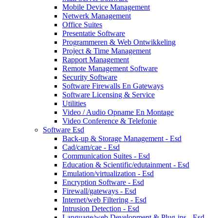
Mobile Device Management
Netwerk Management
Office Suites
Presentatie Software
Programmeren & Web Ontwikkeling
Project & Time Management
Rapport Management
Remote Management Software
Security Software
Software Firewalls En Gateways
Software Licensing & Service
Utilities
Video / Audio Opname En Montage
Video Conference & Telefonie
Software Esd
Back-up & Storage Management - Esd
Cad/cam/cae - Esd
Communication Suites - Esd
Education & Scientific/edutainment - Esd
Emulation/virtualization - Esd
Encryption Software - Esd
Firewall/gateways - Esd
Internet/web Filtering - Esd
Intrusion Detection - Esd
Language/web Development & Plug-ins - Esd