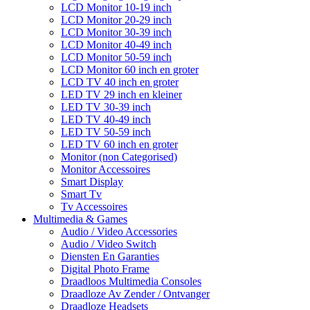
LCD Monitor 10-19 inch
LCD Monitor 20-29 inch
LCD Monitor 30-39 inch
LCD Monitor 40-49 inch
LCD Monitor 50-59 inch
LCD Monitor 60 inch en groter
LCD TV 40 inch en groter
LED TV 29 inch en kleiner
LED TV 30-39 inch
LED TV 40-49 inch
LED TV 50-59 inch
LED TV 60 inch en groter
Monitor (non Categorised)
Monitor Accessoires
Smart Display
Smart Tv
Tv Accessoires
Multimedia & Games
Audio / Video Accessories
Audio / Video Switch
Diensten En Garanties
Digital Photo Frame
Draadloos Multimedia Consoles
Draadloze Av Zender / Ontvanger
Draadloze Headsets