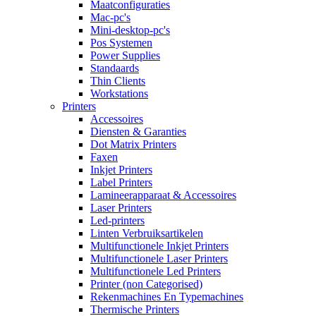
Maatconfiguraties
Mac-pc's
Mini-desktop-pc's
Pos Systemen
Power Supplies
Standaards
Thin Clients
Workstations
Printers
Accessoires
Diensten & Garanties
Dot Matrix Printers
Faxen
Inkjet Printers
Label Printers
Lamineerapparaat & Accessoires
Laser Printers
Led-printers
Linten Verbruiksartikelen
Multifunctionele Inkjet Printers
Multifunctionele Laser Printers
Multifunctionele Led Printers
Printer (non Categorised)
Rekenmachines En Typemachines
Thermische Printers