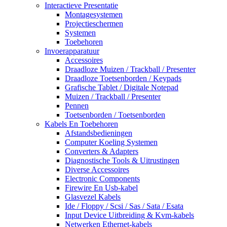
Interactieve Presentatie
Montagesystemen
Projectieschermen
Systemen
Toebehoren
Invoerapparatuur
Accessoires
Draadloze Muizen / Trackball / Presenter
Draadloze Toetsenborden / Keypads
Grafische Tablet / Digitale Notepad
Muizen / Trackball / Presenter
Pennen
Toetsenborden / Toetsenborden
Kabels En Toebehoren
Afstandsbedieningen
Computer Koeling Systemen
Converters & Adapters
Diagnostische Tools & Uitrustingen
Diverse Accessoires
Electronic Components
Firewire En Usb-kabel
Glasvezel Kabels
Ide / Floppy / Scsi / Sas / Sata / Esata
Input Device Uitbreiding & Kvm-kabels
Netwerken Ethernet-kabels