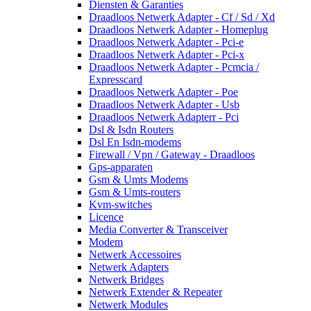
Diensten & Garanties
Draadloos Netwerk Adapter - Cf / Sd / Xd
Draadloos Netwerk Adapter - Homeplug
Draadloos Netwerk Adapter - Pci-e
Draadloos Netwerk Adapter - Pci-x
Draadloos Netwerk Adapter - Pcmcia /
Expresscard
Draadloos Netwerk Adapter - Poe
Draadloos Netwerk Adapter - Usb
Draadloos Netwerk Adapterr - Pci
Dsl & Isdn Routers
Dsl En Isdn-modems
Firewall / Vpn / Gateway - Draadloos
Gps-apparaten
Gsm & Umts Modems
Gsm & Umts-routers
Kvm-switches
Licence
Media Converter & Transceiver
Modem
Netwerk Accessoires
Netwerk Adapters
Netwerk Bridges
Netwerk Extender & Repeater
Netwerk Modules