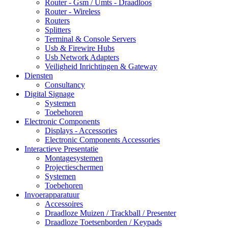
Router - Gsm / Umts - Draadloos
Router - Wireless
Routers
Splitters
Terminal & Console Servers
Usb & Firewire Hubs
Usb Network Adapters
Veiligheid Inrichtingen & Gateway
Diensten
Consultancy
Digital Signage
Systemen
Toebehoren
Electronic Components
Displays - Accessories
Electronic Components Accessories
Interactieve Presentatie
Montagesystemen
Projectieschermen
Systemen
Toebehoren
Invoerapparatuur
Accessoires
Draadloze Muizen / Trackball / Presenter
Draadloze Toetsenborden / Keypads