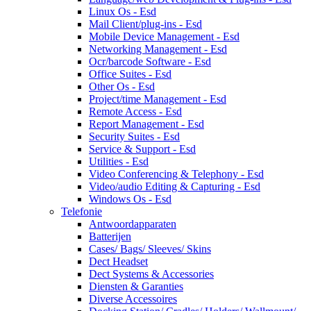
Linux Os - Esd
Mail Client/plug-ins - Esd
Mobile Device Management - Esd
Networking Management - Esd
Ocr/barcode Software - Esd
Office Suites - Esd
Other Os - Esd
Project/time Management - Esd
Remote Access - Esd
Report Management - Esd
Security Suites - Esd
Service & Support - Esd
Utilities - Esd
Video Conferencing & Telephony - Esd
Video/audio Editing & Capturing - Esd
Windows Os - Esd
Telefonie
Antwoordapparaten
Batterijen
Cases/ Bags/ Sleeves/ Skins
Dect Headset
Dect Systems & Accessories
Diensten & Garanties
Diverse Accessoires