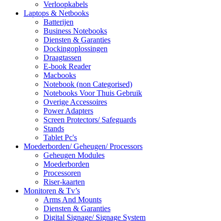
Verloopkabels
Laptops & Netbooks
Batterijen
Business Notebooks
Diensten & Garanties
Dockingoplossingen
Draagtassen
E-book Reader
Macbooks
Notebook (non Categorised)
Notebooks Voor Thuis Gebruik
Overige Accessoires
Power Adapters
Screen Protectors/ Safeguards
Stands
Tablet Pc's
Moederborden/ Geheugen/ Processors
Geheugen Modules
Moederborden
Processoren
Riser-kaarten
Monitoren & Tv’s
Arms And Mounts
Diensten & Garanties
Digital Signage/ Signage System