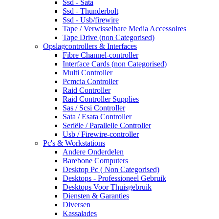
Ssd - Sata
Ssd - Thunderbolt
Ssd - Usb/firewire
Tape / Verwisselbare Media Accessoires
Tape Drive (non Categorised)
Opslagcontrollers & Interfaces
Fibre Channel-controller
Interface Cards (non Categorised)
Multi Controller
Pcmcia Controller
Raid Controller
Raid Controller Supplies
Sas / Scsi Controller
Sata / Esata Controller
Seriële / Parallelle Controller
Usb / Firewire-controller
Pc's & Workstations
Andere Onderdelen
Barebone Computers
Desktop Pc ( Non Categorised)
Desktops - Professioneel Gebruik
Desktops Voor Thuisgebruik
Diensten & Garanties
Diversen
Kassalades