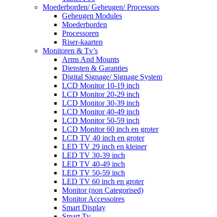
Moederborden/ Geheugen/ Processors
Geheugen Modules
Moederborden
Processoren
Riser-kaarten
Monitoren & Tv’s
Arms And Mounts
Diensten & Garanties
Digital Signage/ Signage System
LCD Monitor 10-19 inch
LCD Monitor 20-29 inch
LCD Monitor 30-39 inch
LCD Monitor 40-49 inch
LCD Monitor 50-59 inch
LCD Monitor 60 inch en groter
LCD TV 40 inch en groter
LED TV 29 inch en kleiner
LED TV 30-39 inch
LED TV 40-49 inch
LED TV 50-59 inch
LED TV 60 inch en groter
Monitor (non Categorised)
Monitor Accessoires
Smart Display
Smart Tv