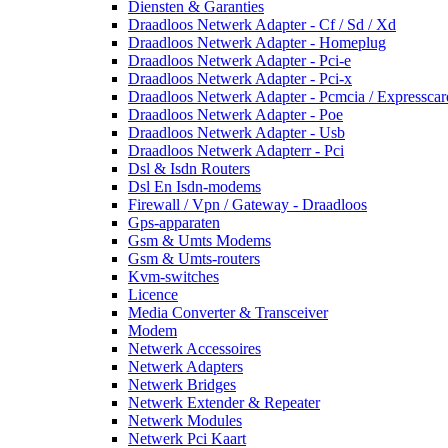
Diensten & Garanties
Draadloos Netwerk Adapter - Cf / Sd / Xd
Draadloos Netwerk Adapter - Homeplug
Draadloos Netwerk Adapter - Pci-e
Draadloos Netwerk Adapter - Pci-x
Draadloos Netwerk Adapter - Pcmcia / Expresscar
Draadloos Netwerk Adapter - Poe
Draadloos Netwerk Adapter - Usb
Draadloos Netwerk Adapterr - Pci
Dsl & Isdn Routers
Dsl En Isdn-modems
Firewall / Vpn / Gateway - Draadloos
Gps-apparaten
Gsm & Umts Modems
Gsm & Umts-routers
Kvm-switches
Licence
Media Converter & Transceiver
Modem
Netwerk Accessoires
Netwerk Adapters
Netwerk Bridges
Netwerk Extender & Repeater
Netwerk Modules
Netwerk Pci Kaart