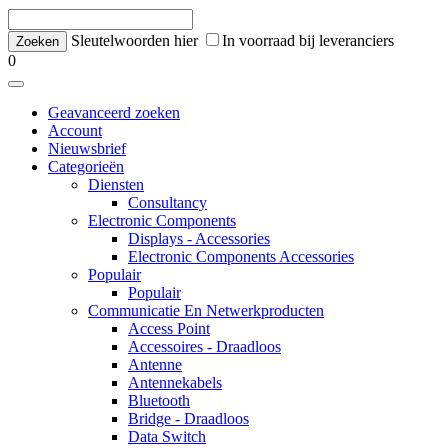
Sleutelwoorden hier
In voorraad bij leveranciers
0
Geavanceerd zoeken
Account
Nieuwsbrief
Categorieën
Diensten
Consultancy
Electronic Components
Displays - Accessories
Electronic Components Accessories
Populair
Populair
Communicatie En Netwerkproducten
Access Point
Accessoires - Draadloos
Antenne
Antennekabels
Bluetooth
Bridge - Draadloos
Data Switch