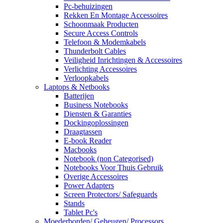
Pc-behuizingen
Rekken En Montage Accessoires
Schoonmaak Producten
Secure Access Controls
Telefoon & Modemkabels
Thunderbolt Cables
Veiligheid Inrichtingen & Accessoires
Verlichting Accessoires
Verloopkabels
Laptops & Netbooks
Batterijen
Business Notebooks
Diensten & Garanties
Dockingoplossingen
Draagtassen
E-book Reader
Macbooks
Notebook (non Categorised)
Notebooks Voor Thuis Gebruik
Overige Accessoires
Power Adapters
Screen Protectors/ Safeguards
Stands
Tablet Pc's
Moederborden/ Geheugen/ Processors