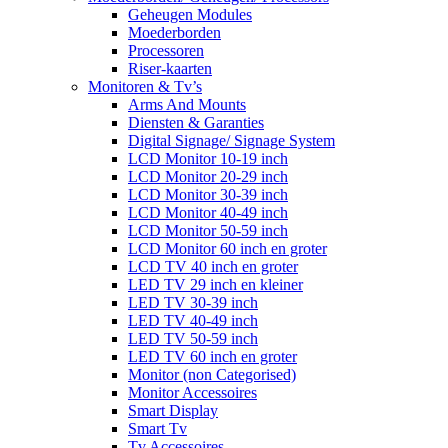
Geheugen Modules
Moederborden
Processoren
Riser-kaarten
Monitoren & Tv’s
Arms And Mounts
Diensten & Garanties
Digital Signage/ Signage System
LCD Monitor 10-19 inch
LCD Monitor 20-29 inch
LCD Monitor 30-39 inch
LCD Monitor 40-49 inch
LCD Monitor 50-59 inch
LCD Monitor 60 inch en groter
LCD TV 40 inch en groter
LED TV 29 inch en kleiner
LED TV 30-39 inch
LED TV 40-49 inch
LED TV 50-59 inch
LED TV 60 inch en groter
Monitor (non Categorised)
Monitor Accessoires
Smart Display
Smart Tv
Tv Accessoires