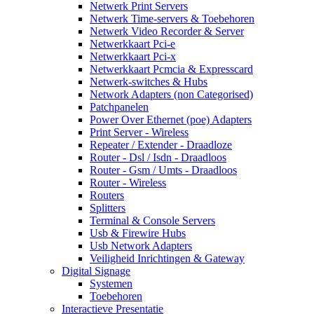
Netwerk Print Servers
Netwerk Time-servers & Toebehoren
Netwerk Video Recorder & Server
Netwerkkaart Pci-e
Netwerkkaart Pci-x
Netwerkkaart Pcmcia & Expresscard
Netwerk-switches & Hubs
Network Adapters (non Categorised)
Patchpanelen
Power Over Ethernet (poe) Adapters
Print Server - Wireless
Repeater / Extender - Draadloze
Router - Dsl / Isdn - Draadloos
Router - Gsm / Umts - Draadloos
Router - Wireless
Routers
Splitters
Terminal & Console Servers
Usb & Firewire Hubs
Usb Network Adapters
Veiligheid Inrichtingen & Gateway
Digital Signage
Systemen
Toebehoren
Interactieve Presentatie