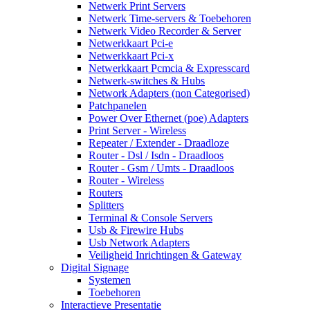
Netwerk Print Servers
Netwerk Time-servers & Toebehoren
Netwerk Video Recorder & Server
Netwerkkaart Pci-e
Netwerkkaart Pci-x
Netwerkkaart Pcmcia & Expresscard
Netwerk-switches & Hubs
Network Adapters (non Categorised)
Patchpanelen
Power Over Ethernet (poe) Adapters
Print Server - Wireless
Repeater / Extender - Draadloze
Router - Dsl / Isdn - Draadloos
Router - Gsm / Umts - Draadloos
Router - Wireless
Routers
Splitters
Terminal & Console Servers
Usb & Firewire Hubs
Usb Network Adapters
Veiligheid Inrichtingen & Gateway
Digital Signage
Systemen
Toebehoren
Interactieve Presentatie