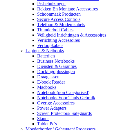
Pc-behuizingen
Rekken En Montage Accessoires
Schoonmaak Producten
Secure Access Controls
Telefoon & Modemkabels
Thunderbolt Cables
Veiligheid Inrichtingen & Accessoires
Verlichting Accessoires
Verloopkabels
Laptops & Netbooks
Batterijen
Business Notebooks
Diensten & Garanties
Dockingoplossingen
Draagtassen
E-book Reader
Macbooks
Notebook (non Categorised)
Notebooks Voor Thuis Gebruik
Overige Accessoires
Power Adapters
Screen Protectors/ Safeguards
Stands
Tablet Pc's
Moederborden/ Geheugen/ Processors