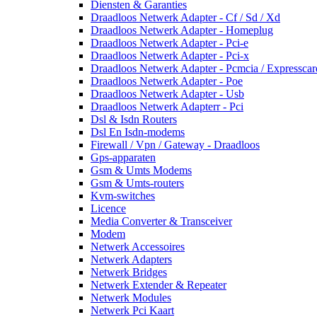
Diensten & Garanties
Draadloos Netwerk Adapter - Cf / Sd / Xd
Draadloos Netwerk Adapter - Homeplug
Draadloos Netwerk Adapter - Pci-e
Draadloos Netwerk Adapter - Pci-x
Draadloos Netwerk Adapter - Pcmcia / Expresscar
Draadloos Netwerk Adapter - Poe
Draadloos Netwerk Adapter - Usb
Draadloos Netwerk Adapterr - Pci
Dsl & Isdn Routers
Dsl En Isdn-modems
Firewall / Vpn / Gateway - Draadloos
Gps-apparaten
Gsm & Umts Modems
Gsm & Umts-routers
Kvm-switches
Licence
Media Converter & Transceiver
Modem
Netwerk Accessoires
Netwerk Adapters
Netwerk Bridges
Netwerk Extender & Repeater
Netwerk Modules
Netwerk Pci Kaart