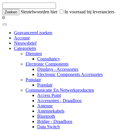
Sleutelwoorden hier
In voorraad bij leveranciers
0
Geavanceerd zoeken
Account
Nieuwsbrief
Categorieën
Diensten
Consultancy
Electronic Components
Displays - Accessories
Electronic Components Accessories
Populair
Populair
Communicatie En Netwerkproducten
Access Point
Accessoires - Draadloos
Antenne
Antennekabels
Bluetooth
Bridge - Draadloos
Data Switch