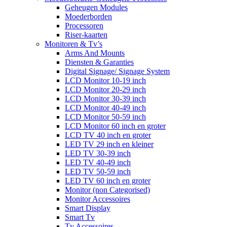
Geheugen Modules
Moederborden
Processoren
Riser-kaarten
Monitoren & Tv’s
Arms And Mounts
Diensten & Garanties
Digital Signage/ Signage System
LCD Monitor 10-19 inch
LCD Monitor 20-29 inch
LCD Monitor 30-39 inch
LCD Monitor 40-49 inch
LCD Monitor 50-59 inch
LCD Monitor 60 inch en groter
LCD TV 40 inch en groter
LED TV 29 inch en kleiner
LED TV 30-39 inch
LED TV 40-49 inch
LED TV 50-59 inch
LED TV 60 inch en groter
Monitor (non Categorised)
Monitor Accessoires
Smart Display
Smart Tv
Tv Accessoires