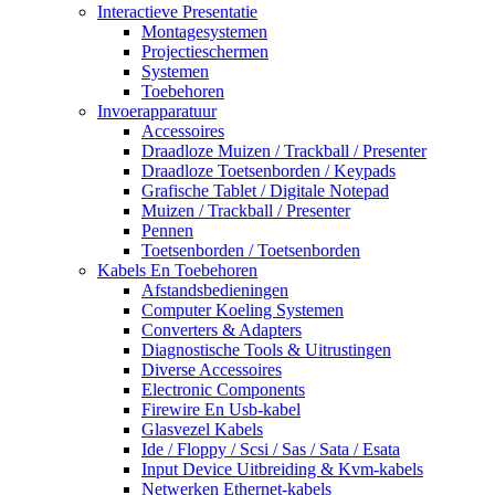
Interactieve Presentatie
Montagesystemen
Projectieschermen
Systemen
Toebehoren
Invoerapparatuur
Accessoires
Draadloze Muizen / Trackball / Presenter
Draadloze Toetsenborden / Keypads
Grafische Tablet / Digitale Notepad
Muizen / Trackball / Presenter
Pennen
Toetsenborden / Toetsenborden
Kabels En Toebehoren
Afstandsbedieningen
Computer Koeling Systemen
Converters & Adapters
Diagnostische Tools & Uitrustingen
Diverse Accessoires
Electronic Components
Firewire En Usb-kabel
Glasvezel Kabels
Ide / Floppy / Scsi / Sas / Sata / Esata
Input Device Uitbreiding & Kvm-kabels
Netwerken Ethernet-kabels