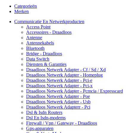
Categorieën
Merken
Communicatie En Netwerkproducten
Access Point
Accessoires - Draadloos
Antenne
Antennekabels
Bluetooth
Bridge - Draadloos
Data Switch
Diensten & Garanties
Draadloos Netwerk Adapter - Cf / Sd / Xd
Draadloos Netwerk Adapter - Homeplug
Draadloos Netwerk Adapter - Pci-e
Draadloos Netwerk Adapter - Pci-x
Draadloos Netwerk Adapter - Pcmcia / Expresscard
Draadloos Netwerk Adapter - Poe
Draadloos Netwerk Adapter - Usb
Draadloos Netwerk Adapterr - Pci
Dsl & Isdn Routers
Dsl En Isdn-modems
Firewall / Vpn / Gateway - Draadloos
Gps-apparaten