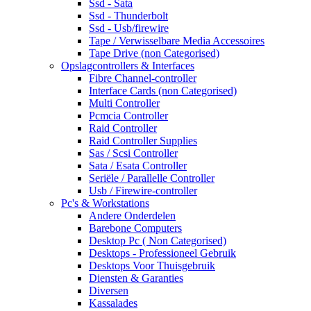
Ssd - Sata
Ssd - Thunderbolt
Ssd - Usb/firewire
Tape / Verwisselbare Media Accessoires
Tape Drive (non Categorised)
Opslagcontrollers & Interfaces
Fibre Channel-controller
Interface Cards (non Categorised)
Multi Controller
Pcmcia Controller
Raid Controller
Raid Controller Supplies
Sas / Scsi Controller
Sata / Esata Controller
Seriële / Parallelle Controller
Usb / Firewire-controller
Pc's & Workstations
Andere Onderdelen
Barebone Computers
Desktop Pc ( Non Categorised)
Desktops - Professioneel Gebruik
Desktops Voor Thuisgebruik
Diensten & Garanties
Diversen
Kassalades