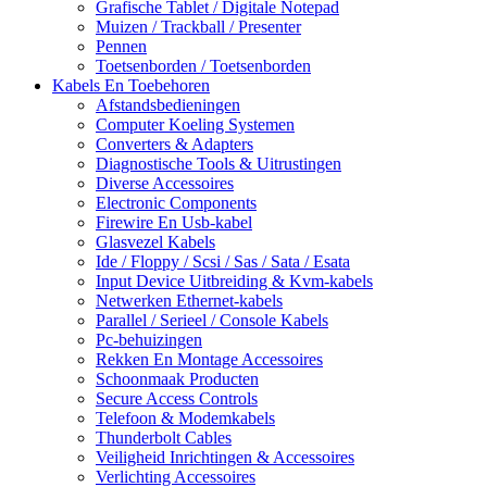
Grafische Tablet / Digitale Notepad
Muizen / Trackball / Presenter
Pennen
Toetsenborden / Toetsenborden
Kabels En Toebehoren
Afstandsbedieningen
Computer Koeling Systemen
Converters & Adapters
Diagnostische Tools & Uitrustingen
Diverse Accessoires
Electronic Components
Firewire En Usb-kabel
Glasvezel Kabels
Ide / Floppy / Scsi / Sas / Sata / Esata
Input Device Uitbreiding & Kvm-kabels
Netwerken Ethernet-kabels
Parallel / Serieel / Console Kabels
Pc-behuizingen
Rekken En Montage Accessoires
Schoonmaak Producten
Secure Access Controls
Telefoon & Modemkabels
Thunderbolt Cables
Veiligheid Inrichtingen & Accessoires
Verlichting Accessoires