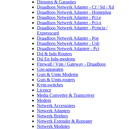
Diensten & Garanties
Draadloos Netwerk Adapter - Cf / Sd / Xd
Draadloos Netwerk Adapter - Homeplug
Draadloos Netwerk Adapter - Pci-e
Draadloos Netwerk Adapter - Pci-x
Draadloos Netwerk Adapter - Pcmcia /
Expresscard
Draadloos Netwerk Adapter - Poe
Draadloos Netwerk Adapter - Usb
Draadloos Netwerk Adapterr - Pci
Dsl & Isdn Routers
Dsl En Isdn-modems
Firewall / Vpn / Gateway - Draadloos
Gps-apparaten
Gsm & Umts Modems
Gsm & Umts-routers
Kvm-switches
Licence
Media Converter & Transceiver
Modem
Netwerk Accessoires
Netwerk Adapters
Netwerk Bridges
Netwerk Extender & Repeater
Netwerk Modules