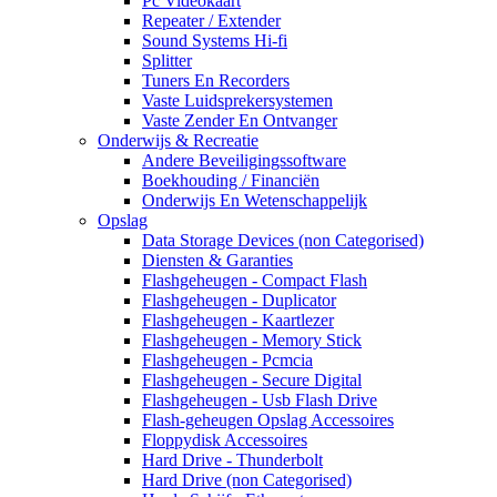
Pc Videokaart
Repeater / Extender
Sound Systems Hi-fi
Splitter
Tuners En Recorders
Vaste Luidsprekersystemen
Vaste Zender En Ontvanger
Onderwijs & Recreatie
Andere Beveiligingssoftware
Boekhouding / Financiën
Onderwijs En Wetenschappelijk
Opslag
Data Storage Devices (non Categorised)
Diensten & Garanties
Flashgeheugen - Compact Flash
Flashgeheugen - Duplicator
Flashgeheugen - Kaartlezer
Flashgeheugen - Memory Stick
Flashgeheugen - Pcmcia
Flashgeheugen - Secure Digital
Flashgeheugen - Usb Flash Drive
Flash-geheugen Opslag Accessoires
Floppydisk Accessoires
Hard Drive - Thunderbolt
Hard Drive (non Categorised)