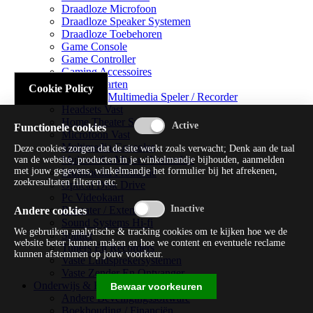
Draadloze Microfoon
Draadloze Speaker Systemen
Draadloze Toebehoren
Game Console
Game Controller
Gaming Accessoires
Geluidskaarten
Cookie Policy
Handheld Multimedia Speler / Recorder
Headsets Vast
Home Theater Systems
Functionele cookies
Microfoon Vast
Multimedia Consoles
Deze cookies zorgen dat de site werkt zoals verwacht; Denk aan de taal
Multimedia Mixer / Versterker
van de website, producten in je winkelmandje bijhouden, aanmelden
met jouw gegevens, winkelmandje het formulier bij het afrekenen,
Multimedia Productie
zoekresultaten filteren etc.
Optical Disk Drive
Pc Videokaart
Repeater / Extender
Andere cookies
Sound Systems Hi-fi
We gebruiken analytische & tracking cookies om te kijken hoe we de
Splitter
website beter kunnen maken en hoe we content en eventuele reclame
Tuners En Recorders
kunnen afstemmen op jouw voorkeur.
Vaste Luidsprekersystemen
Vaste Zender En Ontvanger
Onderwijs & Recreatie
Bewaar voorkeuren
Andere Beveiligingssoftware
Boekhouding / Financiën