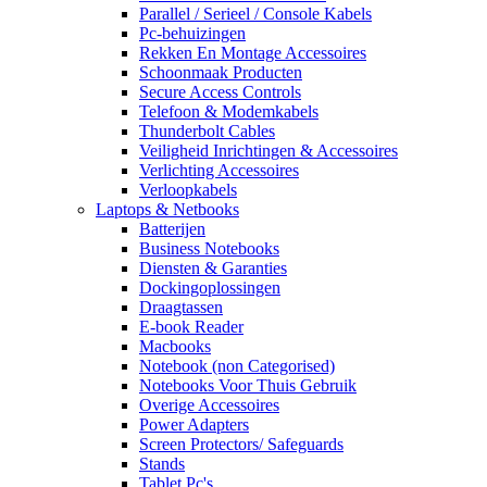
Parallel / Serieel / Console Kabels
Pc-behuizingen
Rekken En Montage Accessoires
Schoonmaak Producten
Secure Access Controls
Telefoon & Modemkabels
Thunderbolt Cables
Veiligheid Inrichtingen & Accessoires
Verlichting Accessoires
Verloopkabels
Laptops & Netbooks
Batterijen
Business Notebooks
Diensten & Garanties
Dockingoplossingen
Draagtassen
E-book Reader
Macbooks
Notebook (non Categorised)
Notebooks Voor Thuis Gebruik
Overige Accessoires
Power Adapters
Screen Protectors/ Safeguards
Stands
Tablet Pc's