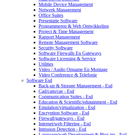
Mobile Device Management
Netwerk Management
Office Suites
Presentatie Software
Programmeren & Web Ontwikkeling
Project & Time Management
Rapport Management
Remote Management Software
Security Software
Software Firewalls En Gateways
Software Licensing & Service
Utilities
Video / Audio Opname En Montage
Video Conference & Telefonie
Software Esd
Back-up & Storage Management - Esd
Cad/cam/cae - Esd
Communication Suites - Esd
Education & Scientific/edutainment - Esd
Emulation/virtualization - Esd
Encryption Software - Esd
Firewall/gateways - Esd
Internet/web Filtering - Esd
Intrusion Detection - Esd
Language/web Development & Plug-ins - Esd