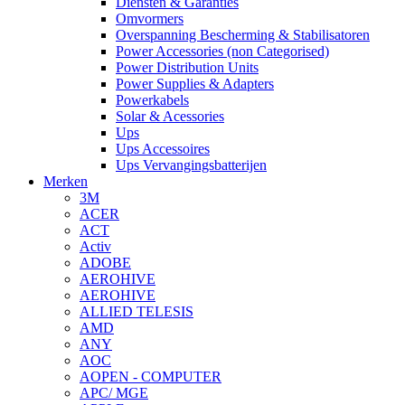
Diensten & Garanties
Omvormers
Overspanning Bescherming & Stabilisatoren
Power Accessories (non Categorised)
Power Distribution Units
Power Supplies & Adapters
Powerkabels
Solar & Acessories
Ups
Ups Accessoires
Ups Vervangingsbatterijen
Merken
3M
ACER
ACT
Activ
ADOBE
AEROHIVE
AEROHIVE
ALLIED TELESIS
AMD
ANY
AOC
AOPEN - COMPUTER
APC/ MGE