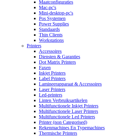
Maatconfiguraties
Mac-pc's
Mini-desktop-pc's
Pos Systemen
Power Supplies
Standaards
Thin Clients
Workstations
Printers
Accessoires
Diensten & Garanties
Dot Matrix Printers
Faxen
Inkjet Printers
Label Printers
Lamineerapparaat & Accessoires
Laser Printers
Led-printers
Linten Verbruiksartikelen
Multifunctionele Inkjet Printers
Multifunctionele Laser Printers
Multifunctionele Led Printers
Printer (non Categorised)
Rekenmachines En Typemachines
Thermische Printers