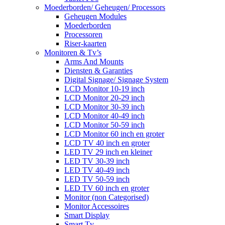
Moederborden/ Geheugen/ Processors
Geheugen Modules
Moederborden
Processoren
Riser-kaarten
Monitoren & Tv’s
Arms And Mounts
Diensten & Garanties
Digital Signage/ Signage System
LCD Monitor 10-19 inch
LCD Monitor 20-29 inch
LCD Monitor 30-39 inch
LCD Monitor 40-49 inch
LCD Monitor 50-59 inch
LCD Monitor 60 inch en groter
LCD TV 40 inch en groter
LED TV 29 inch en kleiner
LED TV 30-39 inch
LED TV 40-49 inch
LED TV 50-59 inch
LED TV 60 inch en groter
Monitor (non Categorised)
Monitor Accessoires
Smart Display
Smart Tv