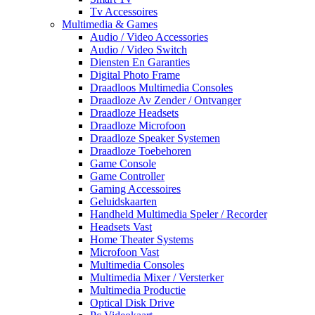
Tv Accessoires
Multimedia & Games
Audio / Video Accessories
Audio / Video Switch
Diensten En Garanties
Digital Photo Frame
Draadloos Multimedia Consoles
Draadloze Av Zender / Ontvanger
Draadloze Headsets
Draadloze Microfoon
Draadloze Speaker Systemen
Draadloze Toebehoren
Game Console
Game Controller
Gaming Accessoires
Geluidskaarten
Handheld Multimedia Speler / Recorder
Headsets Vast
Home Theater Systems
Microfoon Vast
Multimedia Consoles
Multimedia Mixer / Versterker
Multimedia Productie
Optical Disk Drive