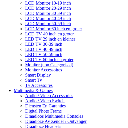
LCD Monitor 10-19 inch
LCD Monitor 20-29 inch
LCD Monitor 30-39 inch
LCD Monitor 40-49 inch
LCD Monitor 50-59 inch
LCD Monitor 60 inch en groter
LCD TV 40 inch en groter
LED TV 29 inch en kleiner
LED TV 30-39 inch
LED TV 40-49 inch
LED TV 50-59 inch
LED TV 60 inch en groter
Monitor (non Categorised)
Monitor Accessoires
Smart Display
Smart Tv
Tv Accessoires
Multimedia & Games
Audio / Video Accessories
Audio / Video Switch
Diensten En Garanties
Digital Photo Frame
Draadloos Multimedia Consoles
Draadloze Av Zender / Ontvanger
Draadloze Headsets