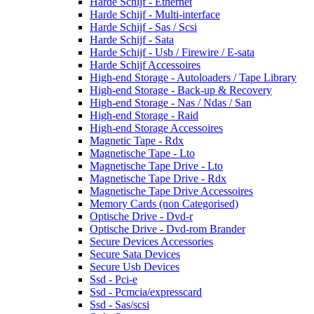
Harde Schijf - Ethernet
Harde Schijf - Multi-interface
Harde Schijf - Sas / Scsi
Harde Schijf - Sata
Harde Schijf - Usb / Firewire / E-sata
Harde Schijf Accessoires
High-end Storage - Autoloaders / Tape Library
High-end Storage - Back-up & Recovery
High-end Storage - Nas / Ndas / San
High-end Storage - Raid
High-end Storage Accessoires
Magnetic Tape - Rdx
Magnetische Tape - Lto
Magnetische Tape Drive - Lto
Magnetische Tape Drive - Rdx
Magnetische Tape Drive Accessoires
Memory Cards (non Categorised)
Optische Drive - Dvd-r
Optische Drive - Dvd-rom Brander
Secure Devices Accessories
Secure Sata Devices
Secure Usb Devices
Ssd - Pci-e
Ssd - Pcmcia/expresscard
Ssd - Sas/scsi