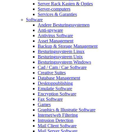
Server Rack Kasten & Opties
Server-computers
Services & Garanties
Software
Andere Besturingssystemen
Anti-spyware
Antivirus Software
Asset Management
Backup & Storage Management
Besturingssysteem Linux
Besturingssysteem Unix
Besturingssysteem Windows
Cad / Cam / Cae Software
Creative Suites
Database Management
Desktoppublishing
Emulatie Software
Encryption Software
Fax Software
Games
Graphics & Illustratie Software
Internet/web Filtering
Intrusion Detection
Mail Client Software
Mail Server Software