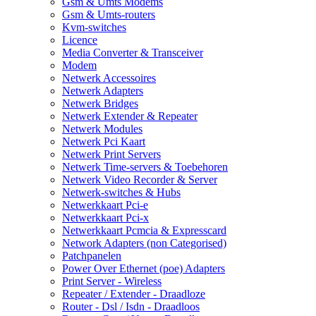
Gsm & Umts Modems
Gsm & Umts-routers
Kvm-switches
Licence
Media Converter & Transceiver
Modem
Netwerk Accessoires
Netwerk Adapters
Netwerk Bridges
Netwerk Extender & Repeater
Netwerk Modules
Netwerk Pci Kaart
Netwerk Print Servers
Netwerk Time-servers & Toebehoren
Netwerk Video Recorder & Server
Netwerk-switches & Hubs
Netwerkkaart Pci-e
Netwerkkaart Pci-x
Netwerkkaart Pcmcia & Expresscard
Network Adapters (non Categorised)
Patchpanelen
Power Over Ethernet (poe) Adapters
Print Server - Wireless
Repeater / Extender - Draadloze
Router - Dsl / Isdn - Draadloos