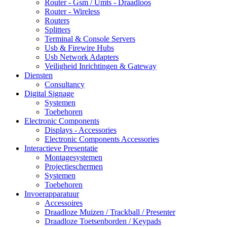
Router - Gsm / Umts - Draadloos
Router - Wireless
Routers
Splitters
Terminal & Console Servers
Usb & Firewire Hubs
Usb Network Adapters
Veiligheid Inrichtingen & Gateway
Diensten
Consultancy
Digital Signage
Systemen
Toebehoren
Electronic Components
Displays - Accessories
Electronic Components Accessories
Interactieve Presentatie
Montagesystemen
Projectieschermen
Systemen
Toebehoren
Invoerapparatuur
Accessoires
Draadloze Muizen / Trackball / Presenter
Draadloze Toetsenborden / Keypads