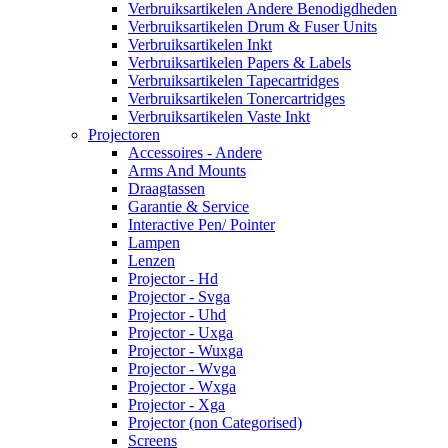
Verbruiksartikelen Andere Benodigdheden
Verbruiksartikelen Drum & Fuser Units
Verbruiksartikelen Inkt
Verbruiksartikelen Papers & Labels
Verbruiksartikelen Tapecartridges
Verbruiksartikelen Tonercartridges
Verbruiksartikelen Vaste Inkt
Projectoren
Accessoires - Andere
Arms And Mounts
Draagtassen
Garantie & Service
Interactive Pen/ Pointer
Lampen
Lenzen
Projector - Hd
Projector - Svga
Projector - Uhd
Projector - Uxga
Projector - Wuxga
Projector - Wvga
Projector - Wxga
Projector - Xga
Projector (non Categorised)
Screens