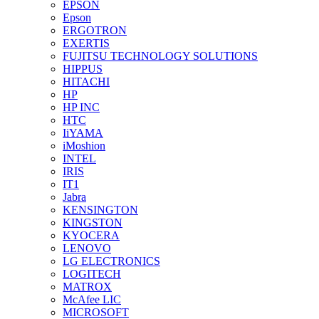
EPSON
Epson
ERGOTRON
EXERTIS
FUJITSU TECHNOLOGY SOLUTIONS
HIPPUS
HITACHI
HP
HP INC
HTC
IiYAMA
iMoshion
INTEL
IRIS
IT1
Jabra
KENSINGTON
KINGSTON
KYOCERA
LENOVO
LG ELECTRONICS
LOGITECH
MATROX
McAfee LIC
MICROSOFT