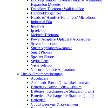
Docking Station/ Cradles/ Holders/ Wallmount/
Expansion Modules
Draadloze Telefoon / Walkie-talkie
Handheld/organizer
Headsets/ Handset/ Handfrees/ Microfoons
Industrial Pda
Ip-server
Ip-telefoon
Mobiele Telefoons
Power Adapters/ Opladers/ Accessoires
Screen Protectors
Smart Appliances/wearable
Smart Phones
Speaker Phone
Stylus Pens
Vaste Telefoon
Videoconferentie Apparatuur
Ups & Stroombescherming
Acculaders
Automatic Power Omschakelautomaten
Batteries - Button Cells - Lithium
Batteries - Rechargeable Standard (li-ion)
Batteries - Rechargeable Standard (nimh)
Batterijen
Circuit Breakers & Zekeringen