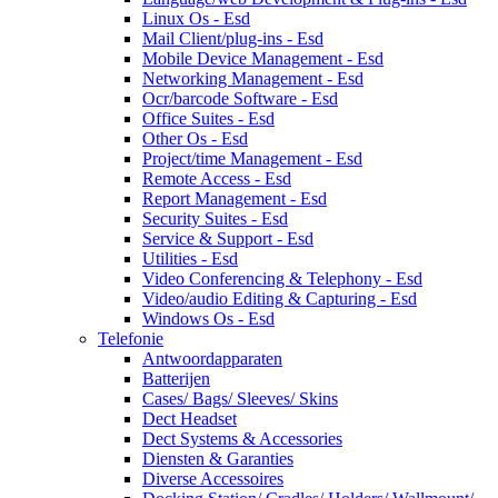
Linux Os - Esd
Mail Client/plug-ins - Esd
Mobile Device Management - Esd
Networking Management - Esd
Ocr/barcode Software - Esd
Office Suites - Esd
Other Os - Esd
Project/time Management - Esd
Remote Access - Esd
Report Management - Esd
Security Suites - Esd
Service & Support - Esd
Utilities - Esd
Video Conferencing & Telephony - Esd
Video/audio Editing & Capturing - Esd
Windows Os - Esd
Telefonie
Antwoordapparaten
Batterijen
Cases/ Bags/ Sleeves/ Skins
Dect Headset
Dect Systems & Accessories
Diensten & Garanties
Diverse Accessoires