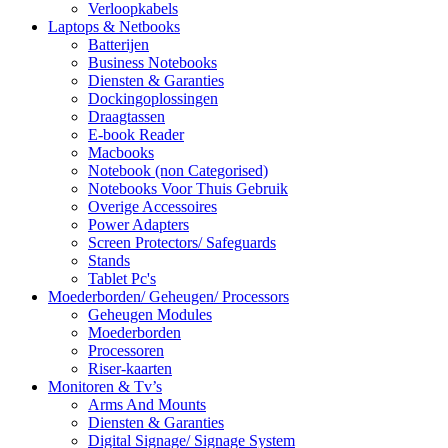
Verloopkabels
Laptops & Netbooks
Batterijen
Business Notebooks
Diensten & Garanties
Dockingoplossingen
Draagtassen
E-book Reader
Macbooks
Notebook (non Categorised)
Notebooks Voor Thuis Gebruik
Overige Accessoires
Power Adapters
Screen Protectors/ Safeguards
Stands
Tablet Pc's
Moederborden/ Geheugen/ Processors
Geheugen Modules
Moederborden
Processoren
Riser-kaarten
Monitoren & Tv’s
Arms And Mounts
Diensten & Garanties
Digital Signage/ Signage System