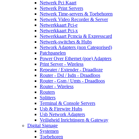
Netwerk Pci Kaart
Netwerk Print Servers
Netwerk Time-servers & Toebehoren
Netwerk Video Recorder & Server
Netwerkkaart Pci-e
Netwerkkaart Pci-x
Netwerkkaart Pcmcia & Expresscard
Netwerk-switches & Hubs
Network Adapters (non Categorised)
Patchpanelen
Power Over Ethernet (poe) Adapters
Print Server - Wireless
Repeater / Extender - Draadloze
Router - Dsl / Isdn - Draadloos
Router - Gsm / Umts - Draadloos
Router - Wireless
Routers
Splitters
Terminal & Console Servers
Usb & Firewire Hubs
Usb Network Adapters
Veiligheid Inrichtingen & Gateway
Digital Signage
Systemen
Toebehoren