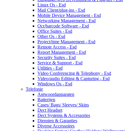
Linux Os - Esd
Mail Client/plug-ins - Esd
Mobile Device Management - Esd
Networking Management - Esd
Ocr/barcode Software - Esd
Office Suites - Esd
Other Os - Esd
Project/time Management - Esd
Remote Access - Esd
Report Management - Esd
Security Suites - Esd
Service & Support - Esd
Utilities - Esd
Video Conferencing & Telephony - Esd
Video/audio Editing & Capturing - Esd
Windows Os - Esd
Telefonie
Antwoordapparaten
Batterijen
Cases/ Bags/ Sleeves/ Skins
Dect Headset
Dect Systems & Accessories
Diensten & Garanties
Diverse Accessoires