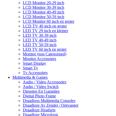
LCD Monitor 20-29 inch
LCD Monitor 30-39 inch
LCD Monitor 40-49 inch
LCD Monitor 50-59 inch
LCD Monitor 60 inch en groter
LCD TV 40 inch en groter
LED TV 29 inch en kleiner
LED TV 30-39 inch
LED TV 40-49 inch
LED TV 50-59 inch
LED TV 60 inch en groter
Monitor (non Categorised)
Monitor Accessoires
Smart Display
Smart Tv
Tv Accessoires
Multimedia & Games
Audio / Video Accessories
Audio / Video Switch
Diensten En Garanties
Digital Photo Frame
Draadloos Multimedia Consoles
Draadloze Av Zender / Ontvanger
Draadloze Headsets
Draadloze Microfoon