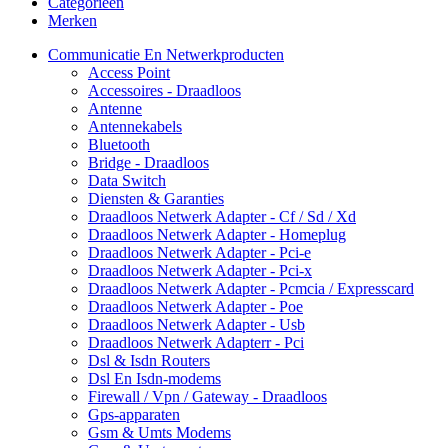
Categorieën
Merken
Communicatie En Netwerkproducten
Access Point
Accessoires - Draadloos
Antenne
Antennekabels
Bluetooth
Bridge - Draadloos
Data Switch
Diensten & Garanties
Draadloos Netwerk Adapter - Cf / Sd / Xd
Draadloos Netwerk Adapter - Homeplug
Draadloos Netwerk Adapter - Pci-e
Draadloos Netwerk Adapter - Pci-x
Draadloos Netwerk Adapter - Pcmcia / Expresscard
Draadloos Netwerk Adapter - Poe
Draadloos Netwerk Adapter - Usb
Draadloos Netwerk Adapterr - Pci
Dsl & Isdn Routers
Dsl En Isdn-modems
Firewall / Vpn / Gateway - Draadloos
Gps-apparaten
Gsm & Umts Modems