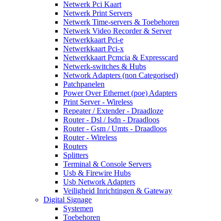
Netwerk Pci Kaart
Netwerk Print Servers
Netwerk Time-servers & Toebehoren
Netwerk Video Recorder & Server
Netwerkkaart Pci-e
Netwerkkaart Pci-x
Netwerkkaart Pcmcia & Expresscard
Netwerk-switches & Hubs
Network Adapters (non Categorised)
Patchpanelen
Power Over Ethernet (poe) Adapters
Print Server - Wireless
Repeater / Extender - Draadloze
Router - Dsl / Isdn - Draadloos
Router - Gsm / Umts - Draadloos
Router - Wireless
Routers
Splitters
Terminal & Console Servers
Usb & Firewire Hubs
Usb Network Adapters
Veiligheid Inrichtingen & Gateway
Digital Signage
Systemen
Toebehoren