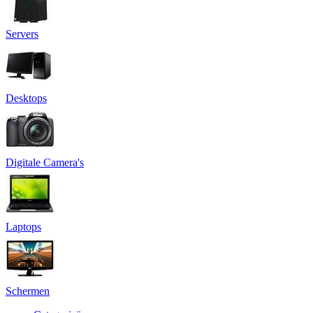
Servers
Desktops
Digitale Camera's
Laptops
Schermen