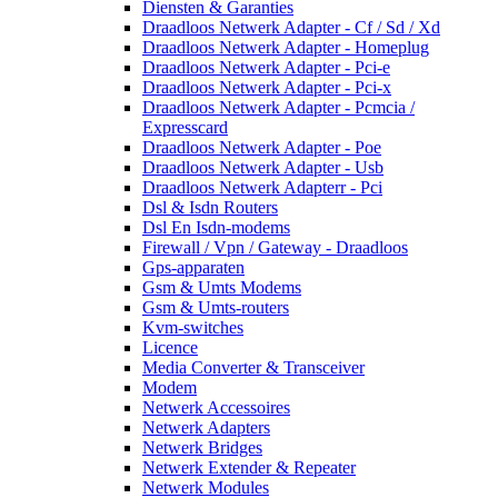
Diensten & Garanties
Draadloos Netwerk Adapter - Cf / Sd / Xd
Draadloos Netwerk Adapter - Homeplug
Draadloos Netwerk Adapter - Pci-e
Draadloos Netwerk Adapter - Pci-x
Draadloos Netwerk Adapter - Pcmcia /
Expresscard
Draadloos Netwerk Adapter - Poe
Draadloos Netwerk Adapter - Usb
Draadloos Netwerk Adapterr - Pci
Dsl & Isdn Routers
Dsl En Isdn-modems
Firewall / Vpn / Gateway - Draadloos
Gps-apparaten
Gsm & Umts Modems
Gsm & Umts-routers
Kvm-switches
Licence
Media Converter & Transceiver
Modem
Netwerk Accessoires
Netwerk Adapters
Netwerk Bridges
Netwerk Extender & Repeater
Netwerk Modules