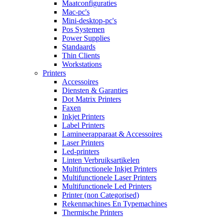
Maatconfiguraties
Mac-pc's
Mini-desktop-pc's
Pos Systemen
Power Supplies
Standaards
Thin Clients
Workstations
Printers
Accessoires
Diensten & Garanties
Dot Matrix Printers
Faxen
Inkjet Printers
Label Printers
Lamineerapparaat & Accessoires
Laser Printers
Led-printers
Linten Verbruiksartikelen
Multifunctionele Inkjet Printers
Multifunctionele Laser Printers
Multifunctionele Led Printers
Printer (non Categorised)
Rekenmachines En Typemachines
Thermische Printers