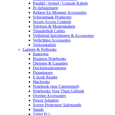
Parallel / Serieel / Console Kabels
Pc-behuizingen
Rekken En Montage Accessoires
Schoonmaak Producten
Secure Access Controls
Telefoon & Modemkabels
Thunderbolt Cables
Veiligheid Inrichtingen & Accessoires
Verlichting Accessoires
Verloopkabels
Laptops & Netbooks
Batterijen
Business Notebooks
Diensten & Garanties
Dockingoplossingen
Draagtassen
E-book Reader
Macbooks
Notebook (non Categorised)
Notebooks Voor Thuis Gebruik
Overige Accessoires
Power Adapters
Screen Protectors/ Safeguards
Stands
Tablet Pc's