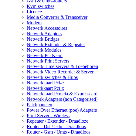
Gsm & Umts-routers
Kvm-switches
Licence
Media Converter & Transceiver
Modem
Netwerk Accessoires
Netwerk Adapters
Netwerk Bridges
Netwerk Extender & Repeater
Netwerk Modules
Netwerk Pci Kaart
Netwerk Print Servers
Netwerk Time-servers & Toebehoren
Netwerk Video Recorder & Server
Netwerk-switches & Hubs
Netwerkkaart Pci-e
Netwerkkaart Pci-x
Netwerkkaart Pcmcia & Expresscard
Network Adapters (non Categorised)
Patchpanelen
Power Over Ethernet (poe) Adapters
Print Server - Wireless
Repeater / Extender - Draadloze
Router - Dsl / Isdn - Draadloos
Router - Gsm / Umts - Draadloos