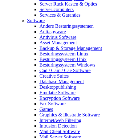
Server Rack Kasten & Opties
Server-computers
Services & Garanties
Software
Andere Besturingssystemen
Anti-spyware
Antivirus Software
Asset Management
Backup & Storage Management
Besturingssysteem Linux
Besturingssysteem Unix
Besturingssysteem Windows
Cad / Cam / Cae Software
Creative Suites
Database Management
Desktoppublishing
Emulatie Software
Encryption Software
Fax Software
Games
Graphics & Illustratie Software
Internet/web Filtering
Intrusion Detection
Mail Client Software
Mail Server Software