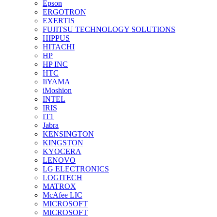
Epson
ERGOTRON
EXERTIS
FUJITSU TECHNOLOGY SOLUTIONS
HIPPUS
HITACHI
HP
HP INC
HTC
IiYAMA
iMoshion
INTEL
IRIS
IT1
Jabra
KENSINGTON
KINGSTON
KYOCERA
LENOVO
LG ELECTRONICS
LOGITECH
MATROX
McAfee LIC
MICROSOFT
MICROSOFT