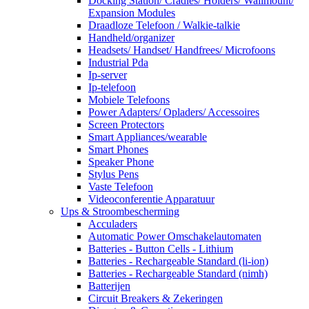
Docking Station/ Cradles/ Holders/ Wallmount/
Expansion Modules
Draadloze Telefoon / Walkie-talkie
Handheld/organizer
Headsets/ Handset/ Handfrees/ Microfoons
Industrial Pda
Ip-server
Ip-telefoon
Mobiele Telefoons
Power Adapters/ Opladers/ Accessoires
Screen Protectors
Smart Appliances/wearable
Smart Phones
Speaker Phone
Stylus Pens
Vaste Telefoon
Videoconferentie Apparatuur
Ups & Stroombescherming
Acculaders
Automatic Power Omschakelautomaten
Batteries - Button Cells - Lithium
Batteries - Rechargeable Standard (li-ion)
Batteries - Rechargeable Standard (nimh)
Batterijen
Circuit Breakers & Zekeringen