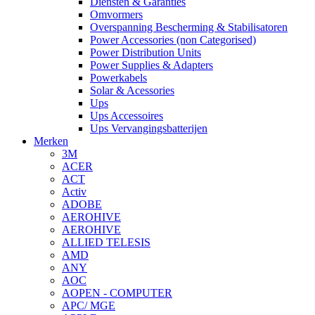
Diensten & Garanties
Omvormers
Overspanning Bescherming & Stabilisatoren
Power Accessories (non Categorised)
Power Distribution Units
Power Supplies & Adapters
Powerkabels
Solar & Acessories
Ups
Ups Accessoires
Ups Vervangingsbatterijen
Merken
3M
ACER
ACT
Activ
ADOBE
AEROHIVE
AEROHIVE
ALLIED TELESIS
AMD
ANY
AOC
AOPEN - COMPUTER
APC/ MGE