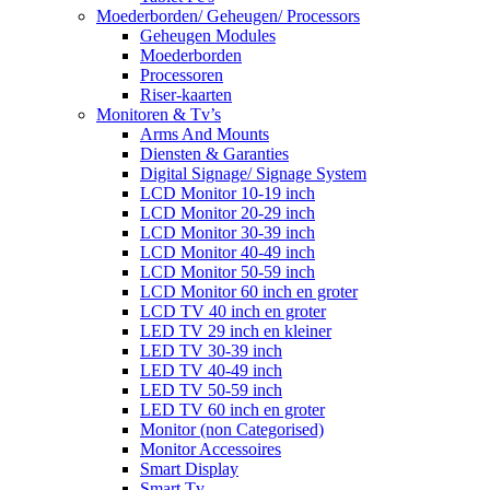
Moederborden/ Geheugen/ Processors
Geheugen Modules
Moederborden
Processoren
Riser-kaarten
Monitoren & Tv’s
Arms And Mounts
Diensten & Garanties
Digital Signage/ Signage System
LCD Monitor 10-19 inch
LCD Monitor 20-29 inch
LCD Monitor 30-39 inch
LCD Monitor 40-49 inch
LCD Monitor 50-59 inch
LCD Monitor 60 inch en groter
LCD TV 40 inch en groter
LED TV 29 inch en kleiner
LED TV 30-39 inch
LED TV 40-49 inch
LED TV 50-59 inch
LED TV 60 inch en groter
Monitor (non Categorised)
Monitor Accessoires
Smart Display
Smart Tv