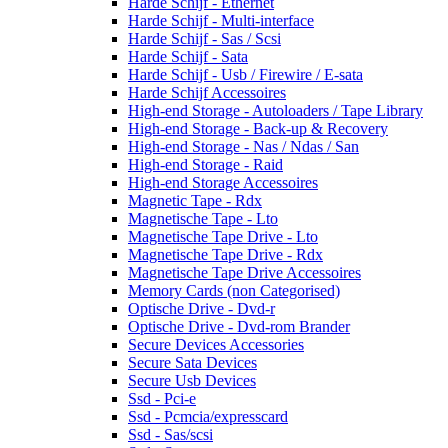
Harde Schijf - Ethernet
Harde Schijf - Multi-interface
Harde Schijf - Sas / Scsi
Harde Schijf - Sata
Harde Schijf - Usb / Firewire / E-sata
Harde Schijf Accessoires
High-end Storage - Autoloaders / Tape Library
High-end Storage - Back-up & Recovery
High-end Storage - Nas / Ndas / San
High-end Storage - Raid
High-end Storage Accessoires
Magnetic Tape - Rdx
Magnetische Tape - Lto
Magnetische Tape Drive - Lto
Magnetische Tape Drive - Rdx
Magnetische Tape Drive Accessoires
Memory Cards (non Categorised)
Optische Drive - Dvd-r
Optische Drive - Dvd-rom Brander
Secure Devices Accessories
Secure Sata Devices
Secure Usb Devices
Ssd - Pci-e
Ssd - Pcmcia/expresscard
Ssd - Sas/scsi