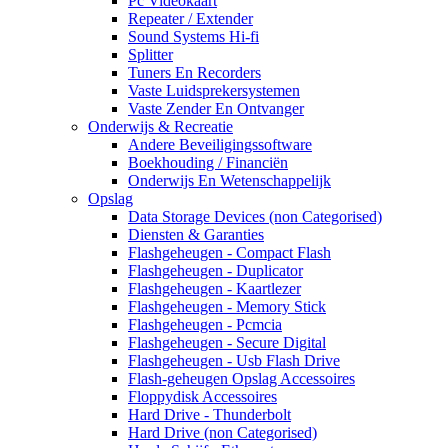
Pc Videokaart
Repeater / Extender
Sound Systems Hi-fi
Splitter
Tuners En Recorders
Vaste Luidsprekersystemen
Vaste Zender En Ontvanger
Onderwijs & Recreatie
Andere Beveiligingssoftware
Boekhouding / Financiën
Onderwijs En Wetenschappelijk
Opslag
Data Storage Devices (non Categorised)
Diensten & Garanties
Flashgeheugen - Compact Flash
Flashgeheugen - Duplicator
Flashgeheugen - Kaartlezer
Flashgeheugen - Memory Stick
Flashgeheugen - Pcmcia
Flashgeheugen - Secure Digital
Flashgeheugen - Usb Flash Drive
Flash-geheugen Opslag Accessoires
Floppydisk Accessoires
Hard Drive - Thunderbolt
Hard Drive (non Categorised)