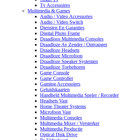
Tv Accessoires
Multimedia & Games
Audio / Video Accessories
Audio / Video Switch
Diensten En Garanties
Digital Photo Frame
Draadloos Multimedia Consoles
Draadloze Av Zender / Ontvanger
Draadloze Headsets
Draadloze Microfoon
Draadloze Speaker Systemen
Draadloze Toebehoren
Game Console
Game Controller
Gaming Accessoires
Geluidskaarten
Handheld Multimedia Speler / Recorder
Headsets Vast
Home Theater Systems
Microfoon Vast
Multimedia Consoles
Multimedia Mixer / Versterker
Multimedia Productie
Optical Disk Drive