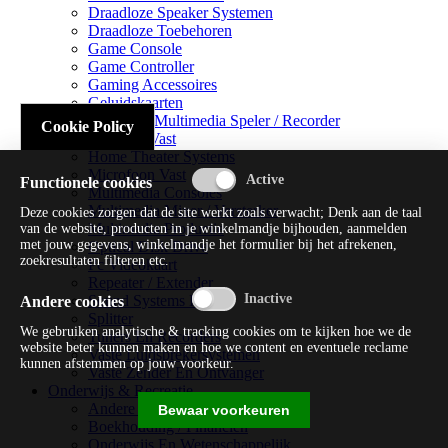
Draadloze Speaker Systemen
Draadloze Toebehoren
Game Console
Game Controller
Gaming Accessoires
Geluidskaarten
Handheld Multimedia Speler / Recorder
Cookie Policy
Headsets Vast
Home Theater Systems
Microfoon Vast
Functionele cookies
Multimedia Consoles
Multimedia Mixer / Versterker
Deze cookies zorgen dat de site werkt zoals verwacht; Denk aan de taal
Multimedia Productie
van de website, producten in je winkelmandje bijhouden, aanmelden
met jouw gegevens, winkelmandje het formulier bij het afrekenen,
Optical Disk Drive
zoekresultaten filteren etc.
Pc Videokaart
Repeater / Extender
Sound Systems Hi-fi
Andere cookies
Splitter
We gebruiken analytische & tracking cookies om te kijken hoe we de
Tuners En Recorders
website beter kunnen maken en hoe we content en eventuele reclame
Vaste Luidsprekersystemen
kunnen afstemmen op jouw voorkeur.
Vaste Zender En Ontvanger
Onderwijs & Recreatie
Andere Beveiligingssoftware
Bewaar voorkeuren
Boekhouding / Financiën
Onderwijs En Wetenschappelijk