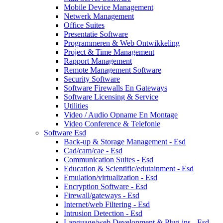
Mobile Device Management
Netwerk Management
Office Suites
Presentatie Software
Programmeren & Web Ontwikkeling
Project & Time Management
Rapport Management
Remote Management Software
Security Software
Software Firewalls En Gateways
Software Licensing & Service
Utilities
Video / Audio Opname En Montage
Video Conference & Telefonie
Software Esd
Back-up & Storage Management - Esd
Cad/cam/cae - Esd
Communication Suites - Esd
Education & Scientific/edutainment - Esd
Emulation/virtualization - Esd
Encryption Software - Esd
Firewall/gateways - Esd
Internet/web Filtering - Esd
Intrusion Detection - Esd
Language/web Development & Plug-ins - Esd