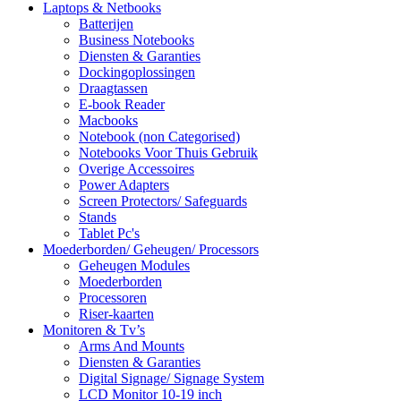
Laptops & Netbooks
Batterijen
Business Notebooks
Diensten & Garanties
Dockingoplossingen
Draagtassen
E-book Reader
Macbooks
Notebook (non Categorised)
Notebooks Voor Thuis Gebruik
Overige Accessoires
Power Adapters
Screen Protectors/ Safeguards
Stands
Tablet Pc's
Moederborden/ Geheugen/ Processors
Geheugen Modules
Moederborden
Processoren
Riser-kaarten
Monitoren & Tv’s
Arms And Mounts
Diensten & Garanties
Digital Signage/ Signage System
LCD Monitor 10-19 inch