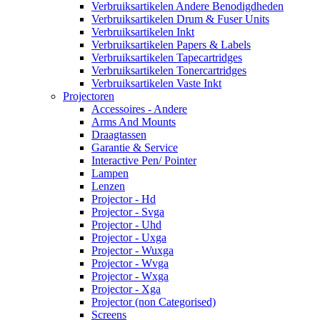
Verbruiksartikelen Andere Benodigdheden
Verbruiksartikelen Drum & Fuser Units
Verbruiksartikelen Inkt
Verbruiksartikelen Papers & Labels
Verbruiksartikelen Tapecartridges
Verbruiksartikelen Tonercartridges
Verbruiksartikelen Vaste Inkt
Projectoren
Accessoires - Andere
Arms And Mounts
Draagtassen
Garantie & Service
Interactive Pen/ Pointer
Lampen
Lenzen
Projector - Hd
Projector - Svga
Projector - Uhd
Projector - Uxga
Projector - Wuxga
Projector - Wvga
Projector - Wxga
Projector - Xga
Projector (non Categorised)
Screens