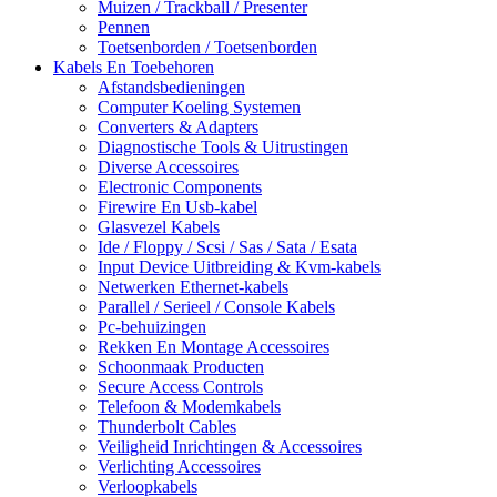
Muizen / Trackball / Presenter
Pennen
Toetsenborden / Toetsenborden
Kabels En Toebehoren
Afstandsbedieningen
Computer Koeling Systemen
Converters & Adapters
Diagnostische Tools & Uitrustingen
Diverse Accessoires
Electronic Components
Firewire En Usb-kabel
Glasvezel Kabels
Ide / Floppy / Scsi / Sas / Sata / Esata
Input Device Uitbreiding & Kvm-kabels
Netwerken Ethernet-kabels
Parallel / Serieel / Console Kabels
Pc-behuizingen
Rekken En Montage Accessoires
Schoonmaak Producten
Secure Access Controls
Telefoon & Modemkabels
Thunderbolt Cables
Veiligheid Inrichtingen & Accessoires
Verlichting Accessoires
Verloopkabels