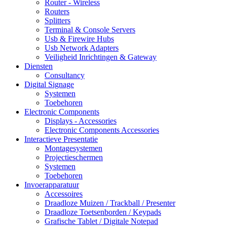
Router - Wireless
Routers
Splitters
Terminal & Console Servers
Usb & Firewire Hubs
Usb Network Adapters
Veiligheid Inrichtingen & Gateway
Diensten
Consultancy
Digital Signage
Systemen
Toebehoren
Electronic Components
Displays - Accessories
Electronic Components Accessories
Interactieve Presentatie
Montagesystemen
Projectieschermen
Systemen
Toebehoren
Invoerapparatuur
Accessoires
Draadloze Muizen / Trackball / Presenter
Draadloze Toetsenborden / Keypads
Grafische Tablet / Digitale Notepad