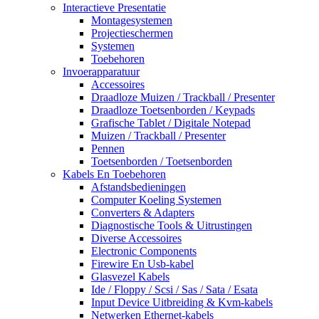
Interactieve Presentatie
Montagesystemen
Projectieschermen
Systemen
Toebehoren
Invoerapparatuur
Accessoires
Draadloze Muizen / Trackball / Presenter
Draadloze Toetsenborden / Keypads
Grafische Tablet / Digitale Notepad
Muizen / Trackball / Presenter
Pennen
Toetsenborden / Toetsenborden
Kabels En Toebehoren
Afstandsbedieningen
Computer Koeling Systemen
Converters & Adapters
Diagnostische Tools & Uitrustingen
Diverse Accessoires
Electronic Components
Firewire En Usb-kabel
Glasvezel Kabels
Ide / Floppy / Scsi / Sas / Sata / Esata
Input Device Uitbreiding & Kvm-kabels
Netwerken Ethernet-kabels