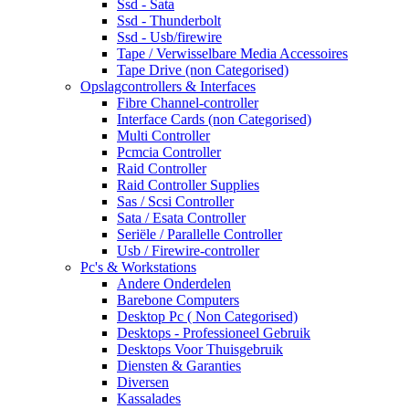
Ssd - Sata
Ssd - Thunderbolt
Ssd - Usb/firewire
Tape / Verwisselbare Media Accessoires
Tape Drive (non Categorised)
Opslagcontrollers & Interfaces
Fibre Channel-controller
Interface Cards (non Categorised)
Multi Controller
Pcmcia Controller
Raid Controller
Raid Controller Supplies
Sas / Scsi Controller
Sata / Esata Controller
Seriële / Parallelle Controller
Usb / Firewire-controller
Pc's & Workstations
Andere Onderdelen
Barebone Computers
Desktop Pc ( Non Categorised)
Desktops - Professioneel Gebruik
Desktops Voor Thuisgebruik
Diensten & Garanties
Diversen
Kassalades