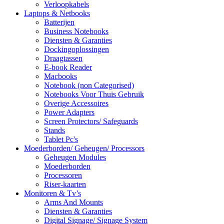
Verloopkabels
Laptops & Netbooks
Batterijen
Business Notebooks
Diensten & Garanties
Dockingoplossingen
Draagtassen
E-book Reader
Macbooks
Notebook (non Categorised)
Notebooks Voor Thuis Gebruik
Overige Accessoires
Power Adapters
Screen Protectors/ Safeguards
Stands
Tablet Pc's
Moederborden/ Geheugen/ Processors
Geheugen Modules
Moederborden
Processoren
Riser-kaarten
Monitoren & Tv’s
Arms And Mounts
Diensten & Garanties
Digital Signage/ Signage System