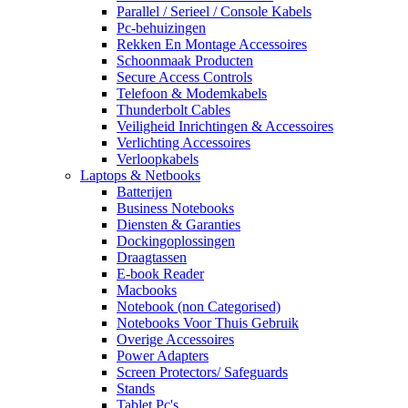
Parallel / Serieel / Console Kabels
Pc-behuizingen
Rekken En Montage Accessoires
Schoonmaak Producten
Secure Access Controls
Telefoon & Modemkabels
Thunderbolt Cables
Veiligheid Inrichtingen & Accessoires
Verlichting Accessoires
Verloopkabels
Laptops & Netbooks
Batterijen
Business Notebooks
Diensten & Garanties
Dockingoplossingen
Draagtassen
E-book Reader
Macbooks
Notebook (non Categorised)
Notebooks Voor Thuis Gebruik
Overige Accessoires
Power Adapters
Screen Protectors/ Safeguards
Stands
Tablet Pc's