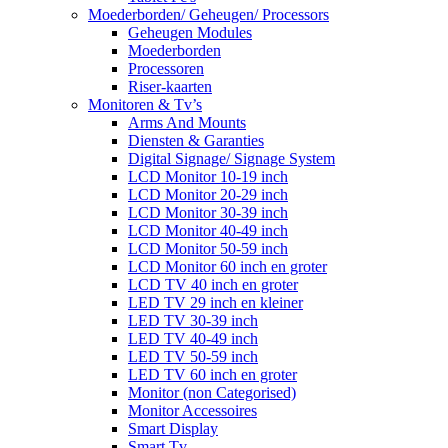
Moederborden/ Geheugen/ Processors
Geheugen Modules
Moederborden
Processoren
Riser-kaarten
Monitoren & Tv’s
Arms And Mounts
Diensten & Garanties
Digital Signage/ Signage System
LCD Monitor 10-19 inch
LCD Monitor 20-29 inch
LCD Monitor 30-39 inch
LCD Monitor 40-49 inch
LCD Monitor 50-59 inch
LCD Monitor 60 inch en groter
LCD TV 40 inch en groter
LED TV 29 inch en kleiner
LED TV 30-39 inch
LED TV 40-49 inch
LED TV 50-59 inch
LED TV 60 inch en groter
Monitor (non Categorised)
Monitor Accessoires
Smart Display
Smart Tv