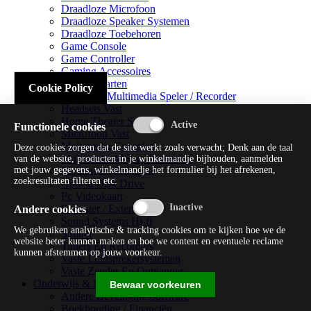
Draadloze Microfoon
Draadloze Speaker Systemen
Draadloze Toebehoren
Game Console
Game Controller
Gaming Accessoires
Geluidskaarten
Cookie Policy
Handheld Multimedia Speler / Recorder
Headsets Vast
Home Theater Systems
Functionele cookies
Microfoon Vast
Multimedia Consoles
Deze cookies zorgen dat de site werkt zoals verwacht; Denk aan de taal
Multimedia Mixer / Versterker
van de website, producten in je winkelmandje bijhouden, aanmelden
met jouw gegevens, winkelmandje het formulier bij het afrekenen,
Multimedia Productie
zoekresultaten filteren etc.
Optical Disk Drive
Pc Videokaart
Repeater / Extender
Andere cookies
Sound Systems Hi-fi
We gebruiken analytische & tracking cookies om te kijken hoe we de
Splitter
website beter kunnen maken en hoe we content en eventuele reclame
Tuners En Recorders
kunnen afstemmen op jouw voorkeur.
Vaste Luidsprekersystemen
Vaste Zender En Ontvanger
Onderwijs & Recreatie
Bewaar voorkeuren
Andere Beveiligingssoftware
Boekhouding / Financiën