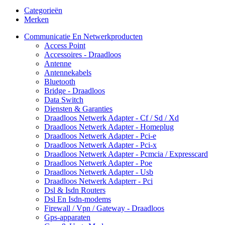
Categorieën
Merken
Communicatie En Netwerkproducten
Access Point
Accessoires - Draadloos
Antenne
Antennekabels
Bluetooth
Bridge - Draadloos
Data Switch
Diensten & Garanties
Draadloos Netwerk Adapter - Cf / Sd / Xd
Draadloos Netwerk Adapter - Homeplug
Draadloos Netwerk Adapter - Pci-e
Draadloos Netwerk Adapter - Pci-x
Draadloos Netwerk Adapter - Pcmcia / Expresscard
Draadloos Netwerk Adapter - Poe
Draadloos Netwerk Adapter - Usb
Draadloos Netwerk Adapterr - Pci
Dsl & Isdn Routers
Dsl En Isdn-modems
Firewall / Vpn / Gateway - Draadloos
Gps-apparaten