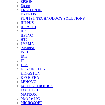
EPSON
Epson
ERGOTRON
EXERTIS
FUJITSU TECHNOLOGY SOLUTIONS
HIPPUS
HITACHI
HP
HP INC
HTC
IiYAMA
iMoshion
INTEL
IRIS
IT1
Jabra
KENSINGTON
KINGSTON
KYOCERA
LENOVO
LG ELECTRONICS
LOGITECH
MATROX
McAfee LIC
MICROSOFT