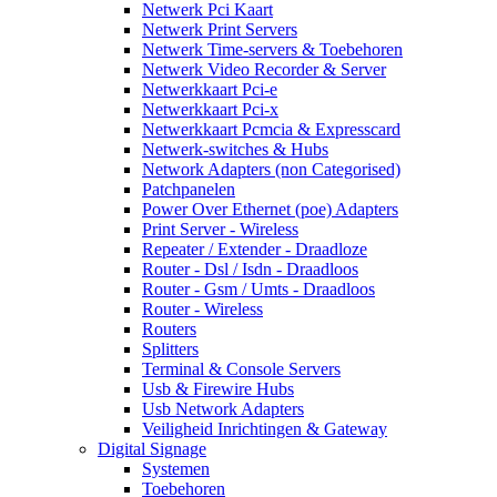
Netwerk Pci Kaart
Netwerk Print Servers
Netwerk Time-servers & Toebehoren
Netwerk Video Recorder & Server
Netwerkkaart Pci-e
Netwerkkaart Pci-x
Netwerkkaart Pcmcia & Expresscard
Netwerk-switches & Hubs
Network Adapters (non Categorised)
Patchpanelen
Power Over Ethernet (poe) Adapters
Print Server - Wireless
Repeater / Extender - Draadloze
Router - Dsl / Isdn - Draadloos
Router - Gsm / Umts - Draadloos
Router - Wireless
Routers
Splitters
Terminal & Console Servers
Usb & Firewire Hubs
Usb Network Adapters
Veiligheid Inrichtingen & Gateway
Digital Signage
Systemen
Toebehoren