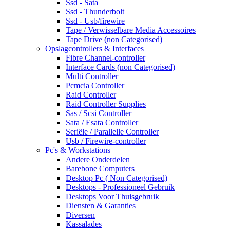
Ssd - Sata
Ssd - Thunderbolt
Ssd - Usb/firewire
Tape / Verwisselbare Media Accessoires
Tape Drive (non Categorised)
Opslagcontrollers & Interfaces
Fibre Channel-controller
Interface Cards (non Categorised)
Multi Controller
Pcmcia Controller
Raid Controller
Raid Controller Supplies
Sas / Scsi Controller
Sata / Esata Controller
Seriële / Parallelle Controller
Usb / Firewire-controller
Pc's & Workstations
Andere Onderdelen
Barebone Computers
Desktop Pc ( Non Categorised)
Desktops - Professioneel Gebruik
Desktops Voor Thuisgebruik
Diensten & Garanties
Diversen
Kassalades