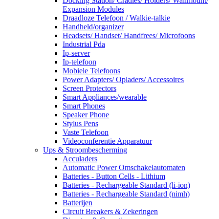
Docking Station/ Cradles/ Holders/ Wallmount/
Expansion Modules
Draadloze Telefoon / Walkie-talkie
Handheld/organizer
Headsets/ Handset/ Handfrees/ Microfoons
Industrial Pda
Ip-server
Ip-telefoon
Mobiele Telefoons
Power Adapters/ Opladers/ Accessoires
Screen Protectors
Smart Appliances/wearable
Smart Phones
Speaker Phone
Stylus Pens
Vaste Telefoon
Videoconferentie Apparatuur
Ups & Stroombescherming
Acculaders
Automatic Power Omschakelautomaten
Batteries - Button Cells - Lithium
Batteries - Rechargeable Standard (li-ion)
Batteries - Rechargeable Standard (nimh)
Batterijen
Circuit Breakers & Zekeringen