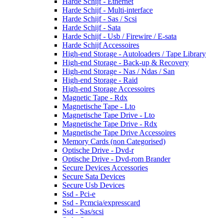
Harde Schijf - Ethernet
Harde Schijf - Multi-interface
Harde Schijf - Sas / Scsi
Harde Schijf - Sata
Harde Schijf - Usb / Firewire / E-sata
Harde Schijf Accessoires
High-end Storage - Autoloaders / Tape Library
High-end Storage - Back-up & Recovery
High-end Storage - Nas / Ndas / San
High-end Storage - Raid
High-end Storage Accessoires
Magnetic Tape - Rdx
Magnetische Tape - Lto
Magnetische Tape Drive - Lto
Magnetische Tape Drive - Rdx
Magnetische Tape Drive Accessoires
Memory Cards (non Categorised)
Optische Drive - Dvd-r
Optische Drive - Dvd-rom Brander
Secure Devices Accessories
Secure Sata Devices
Secure Usb Devices
Ssd - Pci-e
Ssd - Pcmcia/expresscard
Ssd - Sas/scsi