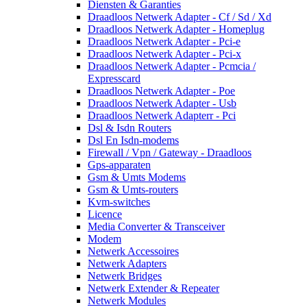
Diensten & Garanties
Draadloos Netwerk Adapter - Cf / Sd / Xd
Draadloos Netwerk Adapter - Homeplug
Draadloos Netwerk Adapter - Pci-e
Draadloos Netwerk Adapter - Pci-x
Draadloos Netwerk Adapter - Pcmcia /
Expresscard
Draadloos Netwerk Adapter - Poe
Draadloos Netwerk Adapter - Usb
Draadloos Netwerk Adapterr - Pci
Dsl & Isdn Routers
Dsl En Isdn-modems
Firewall / Vpn / Gateway - Draadloos
Gps-apparaten
Gsm & Umts Modems
Gsm & Umts-routers
Kvm-switches
Licence
Media Converter & Transceiver
Modem
Netwerk Accessoires
Netwerk Adapters
Netwerk Bridges
Netwerk Extender & Repeater
Netwerk Modules