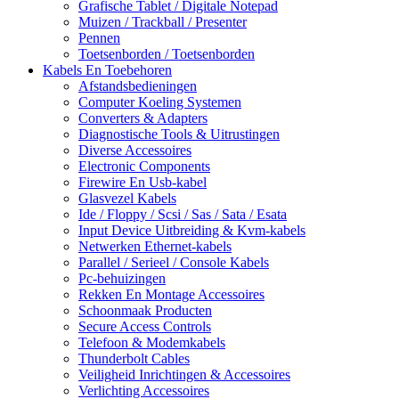
Grafische Tablet / Digitale Notepad
Muizen / Trackball / Presenter
Pennen
Toetsenborden / Toetsenborden
Kabels En Toebehoren
Afstandsbedieningen
Computer Koeling Systemen
Converters & Adapters
Diagnostische Tools & Uitrustingen
Diverse Accessoires
Electronic Components
Firewire En Usb-kabel
Glasvezel Kabels
Ide / Floppy / Scsi / Sas / Sata / Esata
Input Device Uitbreiding & Kvm-kabels
Netwerken Ethernet-kabels
Parallel / Serieel / Console Kabels
Pc-behuizingen
Rekken En Montage Accessoires
Schoonmaak Producten
Secure Access Controls
Telefoon & Modemkabels
Thunderbolt Cables
Veiligheid Inrichtingen & Accessoires
Verlichting Accessoires