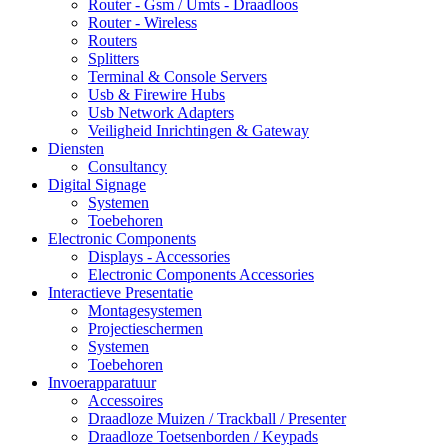
Router - Gsm / Umts - Draadloos
Router - Wireless
Routers
Splitters
Terminal & Console Servers
Usb & Firewire Hubs
Usb Network Adapters
Veiligheid Inrichtingen & Gateway
Diensten
Consultancy
Digital Signage
Systemen
Toebehoren
Electronic Components
Displays - Accessories
Electronic Components Accessories
Interactieve Presentatie
Montagesystemen
Projectieschermen
Systemen
Toebehoren
Invoerapparatuur
Accessoires
Draadloze Muizen / Trackball / Presenter
Draadloze Toetsenborden / Keypads