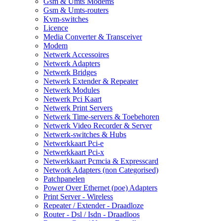
Gsm & Umts Modems
Gsm & Umts-routers
Kvm-switches
Licence
Media Converter & Transceiver
Modem
Netwerk Accessoires
Netwerk Adapters
Netwerk Bridges
Netwerk Extender & Repeater
Netwerk Modules
Netwerk Pci Kaart
Netwerk Print Servers
Netwerk Time-servers & Toebehoren
Netwerk Video Recorder & Server
Netwerk-switches & Hubs
Netwerkkaart Pci-e
Netwerkkaart Pci-x
Netwerkkaart Pcmcia & Expresscard
Network Adapters (non Categorised)
Patchpanelen
Power Over Ethernet (poe) Adapters
Print Server - Wireless
Repeater / Extender - Draadloze
Router - Dsl / Isdn - Draadloos