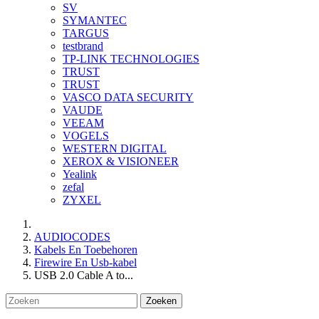
SV
SYMANTEC
TARGUS
testbrand
TP-LINK TECHNOLOGIES
TRUST
TRUST
VASCO DATA SECURITY
VAUDE
VEEAM
VOGELS
WESTERN DIGITAL
XEROX & VISIONEER
Yealink
zefal
ZYXEL
AUDIOCODES
Kabels En Toebehoren
Firewire En Usb-kabel
USB 2.0 Cable A to...
Zoeken