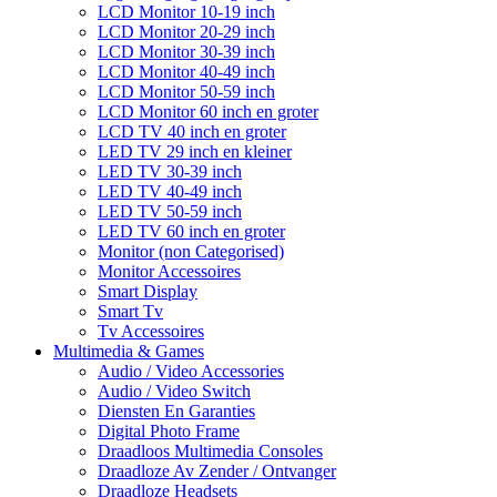
LCD Monitor 10-19 inch
LCD Monitor 20-29 inch
LCD Monitor 30-39 inch
LCD Monitor 40-49 inch
LCD Monitor 50-59 inch
LCD Monitor 60 inch en groter
LCD TV 40 inch en groter
LED TV 29 inch en kleiner
LED TV 30-39 inch
LED TV 40-49 inch
LED TV 50-59 inch
LED TV 60 inch en groter
Monitor (non Categorised)
Monitor Accessoires
Smart Display
Smart Tv
Tv Accessoires
Multimedia & Games
Audio / Video Accessories
Audio / Video Switch
Diensten En Garanties
Digital Photo Frame
Draadloos Multimedia Consoles
Draadloze Av Zender / Ontvanger
Draadloze Headsets