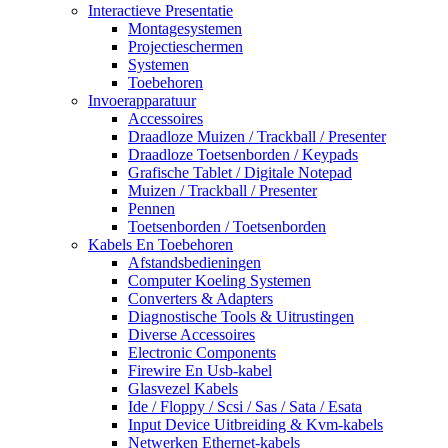
Interactieve Presentatie
Montagesystemen
Projectieschermen
Systemen
Toebehoren
Invoerapparatuur
Accessoires
Draadloze Muizen / Trackball / Presenter
Draadloze Toetsenborden / Keypads
Grafische Tablet / Digitale Notepad
Muizen / Trackball / Presenter
Pennen
Toetsenborden / Toetsenborden
Kabels En Toebehoren
Afstandsbedieningen
Computer Koeling Systemen
Converters & Adapters
Diagnostische Tools & Uitrustingen
Diverse Accessoires
Electronic Components
Firewire En Usb-kabel
Glasvezel Kabels
Ide / Floppy / Scsi / Sas / Sata / Esata
Input Device Uitbreiding & Kvm-kabels
Netwerken Ethernet-kabels