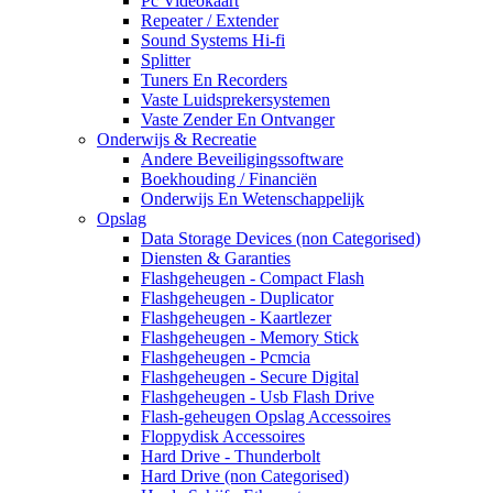
Pc Videokaart
Repeater / Extender
Sound Systems Hi-fi
Splitter
Tuners En Recorders
Vaste Luidsprekersystemen
Vaste Zender En Ontvanger
Onderwijs & Recreatie
Andere Beveiligingssoftware
Boekhouding / Financiën
Onderwijs En Wetenschappelijk
Opslag
Data Storage Devices (non Categorised)
Diensten & Garanties
Flashgeheugen - Compact Flash
Flashgeheugen - Duplicator
Flashgeheugen - Kaartlezer
Flashgeheugen - Memory Stick
Flashgeheugen - Pcmcia
Flashgeheugen - Secure Digital
Flashgeheugen - Usb Flash Drive
Flash-geheugen Opslag Accessoires
Floppydisk Accessoires
Hard Drive - Thunderbolt
Hard Drive (non Categorised)