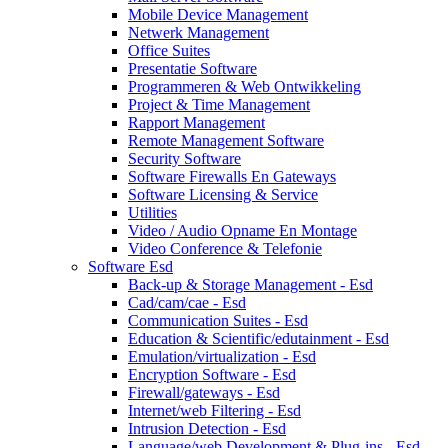
Mobile Device Management
Netwerk Management
Office Suites
Presentatie Software
Programmeren & Web Ontwikkeling
Project & Time Management
Rapport Management
Remote Management Software
Security Software
Software Firewalls En Gateways
Software Licensing & Service
Utilities
Video / Audio Opname En Montage
Video Conference & Telefonie
Software Esd
Back-up & Storage Management - Esd
Cad/cam/cae - Esd
Communication Suites - Esd
Education & Scientific/edutainment - Esd
Emulation/virtualization - Esd
Encryption Software - Esd
Firewall/gateways - Esd
Internet/web Filtering - Esd
Intrusion Detection - Esd
Language/web Development & Plug-ins - Esd