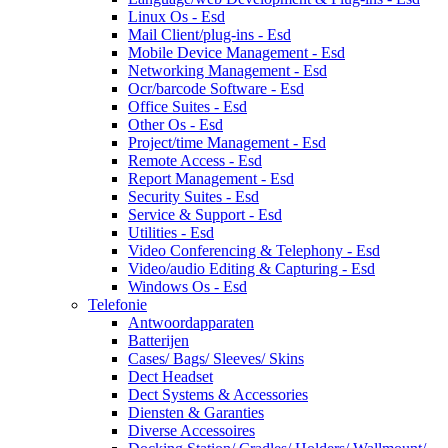
Linux Os - Esd
Mail Client/plug-ins - Esd
Mobile Device Management - Esd
Networking Management - Esd
Ocr/barcode Software - Esd
Office Suites - Esd
Other Os - Esd
Project/time Management - Esd
Remote Access - Esd
Report Management - Esd
Security Suites - Esd
Service & Support - Esd
Utilities - Esd
Video Conferencing & Telephony - Esd
Video/audio Editing & Capturing - Esd
Windows Os - Esd
Telefonie
Antwoordapparaten
Batterijen
Cases/ Bags/ Sleeves/ Skins
Dect Headset
Dect Systems & Accessories
Diensten & Garanties
Diverse Accessoires