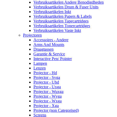
Verbruiksartikelen Andere Benodigdheden
Verbruiksartikelen Drum & Fuser Units
Verbruiksartikelen Inkt
Verbruiksartikelen Papers & Labels
Verbruiksartikelen Tapecartridges
Verbruiksartikelen Tonercartridges
Verbruiksartikelen Vaste Inkt
Projectoren
Accessoires - Andere
Arms And Mounts
Draagtassen
Garantie & Service
Interactive Pen/ Pointer
Lampen
Lenzen
Projector - Hd
Projector - Svga
Projector - Uhd
Projector - Uxga
Projector - Wuxga
Projector - Wvga
Projector - Wxga
Projector - Xga
Projector (non Categorised)
Screens