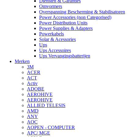
Diensten & Garanties
Omvormers
Overspanning Bescherming & Stabilisatoren
Power Accessories (non Categorised)
Power Distribution Units
Power Supplies & Adapters
Powerkabels
Solar & Acessories
Ups
Ups Accessoires
Ups Vervangingsbatterijen
Merken
3M
ACER
ACT
Activ
ADOBE
AEROHIVE
AEROHIVE
ALLIED TELESIS
AMD
ANY
AOC
AOPEN - COMPUTER
APC/ MGE