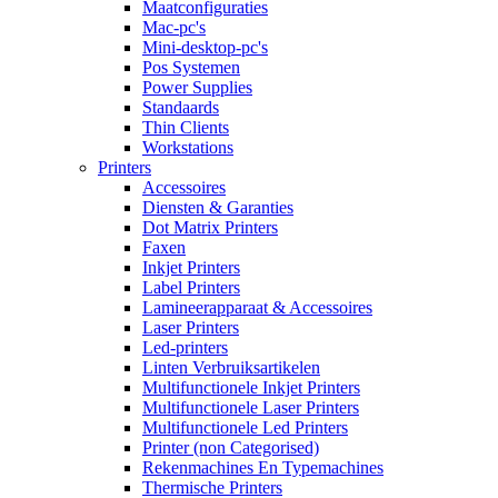
Maatconfiguraties
Mac-pc's
Mini-desktop-pc's
Pos Systemen
Power Supplies
Standaards
Thin Clients
Workstations
Printers
Accessoires
Diensten & Garanties
Dot Matrix Printers
Faxen
Inkjet Printers
Label Printers
Lamineerapparaat & Accessoires
Laser Printers
Led-printers
Linten Verbruiksartikelen
Multifunctionele Inkjet Printers
Multifunctionele Laser Printers
Multifunctionele Led Printers
Printer (non Categorised)
Rekenmachines En Typemachines
Thermische Printers