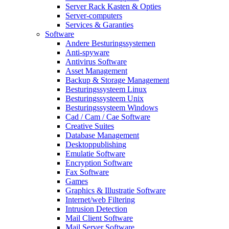
Server Rack Kasten & Opties
Server-computers
Services & Garanties
Software
Andere Besturingssystemen
Anti-spyware
Antivirus Software
Asset Management
Backup & Storage Management
Besturingssysteem Linux
Besturingssysteem Unix
Besturingssysteem Windows
Cad / Cam / Cae Software
Creative Suites
Database Management
Desktoppublishing
Emulatie Software
Encryption Software
Fax Software
Games
Graphics & Illustratie Software
Internet/web Filtering
Intrusion Detection
Mail Client Software
Mail Server Software