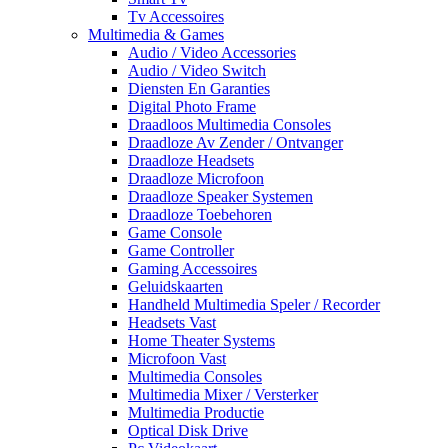
Tv Accessoires
Multimedia & Games
Audio / Video Accessories
Audio / Video Switch
Diensten En Garanties
Digital Photo Frame
Draadloos Multimedia Consoles
Draadloze Av Zender / Ontvanger
Draadloze Headsets
Draadloze Microfoon
Draadloze Speaker Systemen
Draadloze Toebehoren
Game Console
Game Controller
Gaming Accessoires
Geluidskaarten
Handheld Multimedia Speler / Recorder
Headsets Vast
Home Theater Systems
Microfoon Vast
Multimedia Consoles
Multimedia Mixer / Versterker
Multimedia Productie
Optical Disk Drive