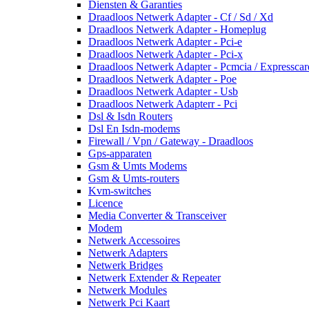
Diensten & Garanties
Draadloos Netwerk Adapter - Cf / Sd / Xd
Draadloos Netwerk Adapter - Homeplug
Draadloos Netwerk Adapter - Pci-e
Draadloos Netwerk Adapter - Pci-x
Draadloos Netwerk Adapter - Pcmcia / Expresscar
Draadloos Netwerk Adapter - Poe
Draadloos Netwerk Adapter - Usb
Draadloos Netwerk Adapterr - Pci
Dsl & Isdn Routers
Dsl En Isdn-modems
Firewall / Vpn / Gateway - Draadloos
Gps-apparaten
Gsm & Umts Modems
Gsm & Umts-routers
Kvm-switches
Licence
Media Converter & Transceiver
Modem
Netwerk Accessoires
Netwerk Adapters
Netwerk Bridges
Netwerk Extender & Repeater
Netwerk Modules
Netwerk Pci Kaart