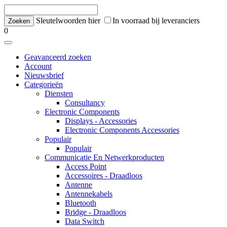
Sleutelwoorden hier
In voorraad bij leveranciers
0
Geavanceerd zoeken
Account
Nieuwsbrief
Categorieën
Diensten
Consultancy
Electronic Components
Displays - Accessories
Electronic Components Accessories
Populair
Populair
Communicatie En Netwerkproducten
Access Point
Accessoires - Draadloos
Antenne
Antennekabels
Bluetooth
Bridge - Draadloos
Data Switch