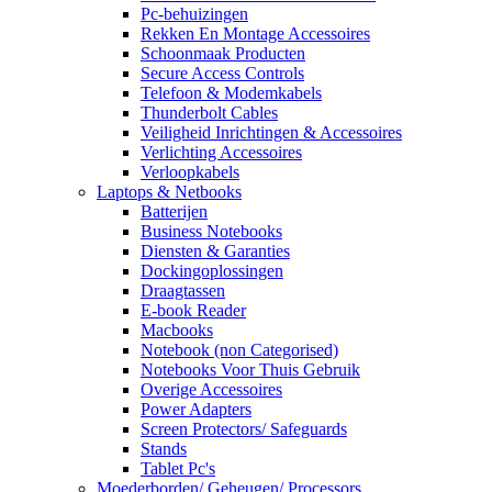
Pc-behuizingen
Rekken En Montage Accessoires
Schoonmaak Producten
Secure Access Controls
Telefoon & Modemkabels
Thunderbolt Cables
Veiligheid Inrichtingen & Accessoires
Verlichting Accessoires
Verloopkabels
Laptops & Netbooks
Batterijen
Business Notebooks
Diensten & Garanties
Dockingoplossingen
Draagtassen
E-book Reader
Macbooks
Notebook (non Categorised)
Notebooks Voor Thuis Gebruik
Overige Accessoires
Power Adapters
Screen Protectors/ Safeguards
Stands
Tablet Pc's
Moederborden/ Geheugen/ Processors