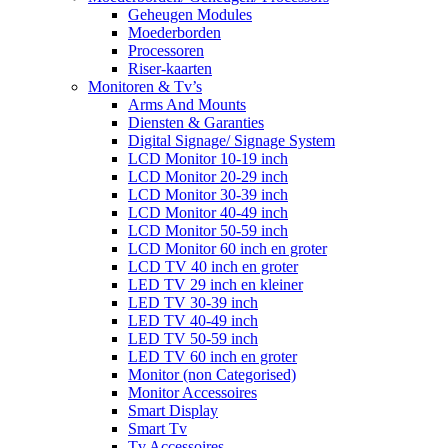
Geheugen Modules
Moederborden
Processoren
Riser-kaarten
Monitoren & Tv’s
Arms And Mounts
Diensten & Garanties
Digital Signage/ Signage System
LCD Monitor 10-19 inch
LCD Monitor 20-29 inch
LCD Monitor 30-39 inch
LCD Monitor 40-49 inch
LCD Monitor 50-59 inch
LCD Monitor 60 inch en groter
LCD TV 40 inch en groter
LED TV 29 inch en kleiner
LED TV 30-39 inch
LED TV 40-49 inch
LED TV 50-59 inch
LED TV 60 inch en groter
Monitor (non Categorised)
Monitor Accessoires
Smart Display
Smart Tv
Tv Accessoires