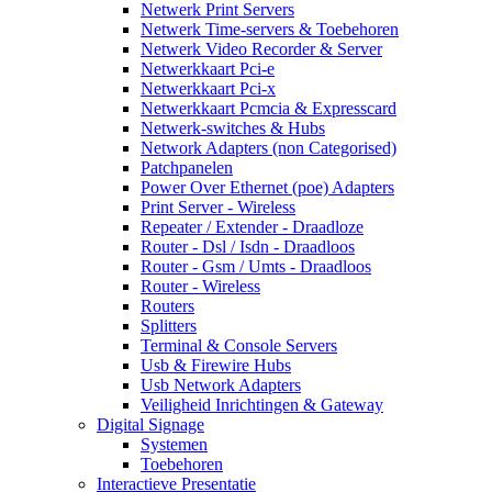
Netwerk Print Servers
Netwerk Time-servers & Toebehoren
Netwerk Video Recorder & Server
Netwerkkaart Pci-e
Netwerkkaart Pci-x
Netwerkkaart Pcmcia & Expresscard
Netwerk-switches & Hubs
Network Adapters (non Categorised)
Patchpanelen
Power Over Ethernet (poe) Adapters
Print Server - Wireless
Repeater / Extender - Draadloze
Router - Dsl / Isdn - Draadloos
Router - Gsm / Umts - Draadloos
Router - Wireless
Routers
Splitters
Terminal & Console Servers
Usb & Firewire Hubs
Usb Network Adapters
Veiligheid Inrichtingen & Gateway
Digital Signage
Systemen
Toebehoren
Interactieve Presentatie